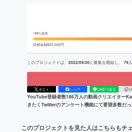
158
%達成
目標金額
825,000
円
このプロジェクトは、
2022/09/30
に募集を開始し、
79
ポスト
シェア
LINEで送る
U
YouTube登録者数186万人の動画クリエイタ
きたくTwitterのアンケート機能にて要望多
このプロジェクトを見た人はこちらもチ