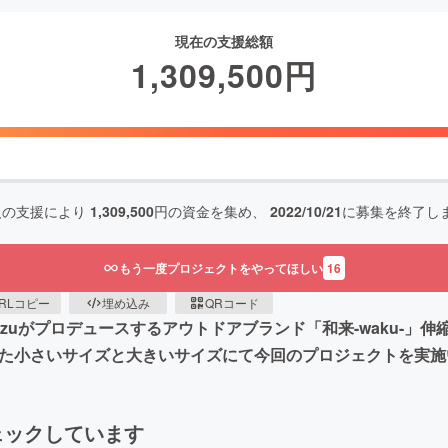
現在の支援総額
1,309,500
円
人の支援により
1,309,500
円の資金を集め、
2022/10/21
に募集を終了し
もう一度プロジェクトをやってほしい
16
RLコピー
埋め込み
QRコード
ーKazuがプロデュースするアウトドアブランド「和来-waku-
数だった小さいサイズと大きいサイズにて今回のプロジェクトを実
ェックしています