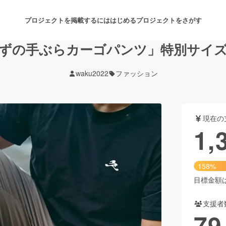
プロジェクトを掲載するには
はじめる
プロジェクトをさがす
ずの手ぶらカーゴパンツ」特別サイ
waku2022
ファッション
注目のリターン
注目の新着プロジェクト
募集終了が近いプロジェクト
も
現在の
音楽
舞台・パフォーマンス
1,
ゲーム・サービス開発
フード・飲食店
158%
書籍・雑誌出版
アニメ・漫画
目標金額は8
支援者
チャレンジ
ビューティー・ヘルスケ
79