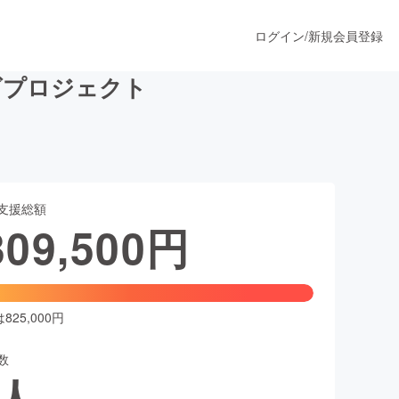
ログイン
/
新規会員登録
ズプロジェクト
うすぐ公開されます
支援総額
プロダクト
309,500
円
ファッション
スポーツ
25,000円
数
ア
ソーシャルグッド
人