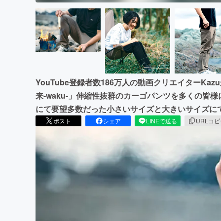
YouTube登録者数186万人の動画クリエイターK
来-waku-」伸縮性抜群のカーゴパンツを多くの皆様に
にて要望多数だった小さいサイズと大きいサイズに
ポスト
シェア
LINEで送る
URLコ