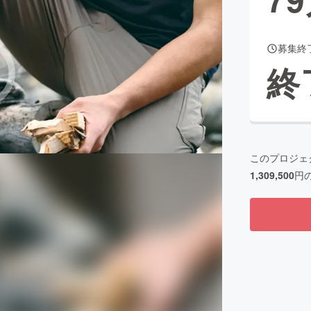
募集終
CAMPFIRE for Social Good
CAMPFIRE Creation
終
CAMPFIREふるさと納税
machi-ya
コミュニティ
このプロジェ
1,309,500
円