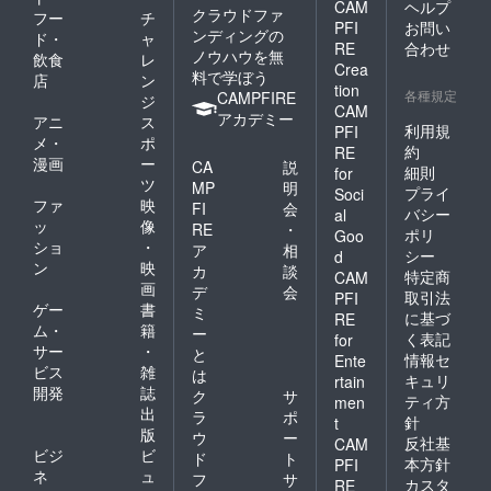
CAM
ヘルプ
ずの手
には充
クラウドファ
フー
チ
ぶら
電器な
PFI
お問い
ンディングの
ド・
ャ
カーゴ
ども 入
RE
合わせ
ノウハウを無
飲食
レ
パン
りま
Crea
料で学ぼう
ツ」 タ
す。 カ
店
ン
tion
ブレッ
各種規定
ラー：
CAMPFIRE
ジ
CAM
トが
カー
アカデミー
アニ
ス
すっぽ
利用規
PFI
キ、ブ
メ・
ポ
り入る
ラック
約
RE
漫画
ー
ポケッ
CA
説
素
細則
for
トや、
ツ
材 ：
MP
明
プライ
Soci
スマホ
複合繊
ファ
映
FI
会
バシー
al
ポケッ
維（ポ
ッ
像
RE
・
ポリ
ト、
Goo
リエス
ショ
・
ア
相
ペット
テル）
シー
d
ン
映
ボトル
カ
談
75% 、
特定商
CAM
も入る
画
ポリエ
デ
会
取引法
PFI
大きさ
ステル
ゲー
書
ミ
に基づ
RE
のポ
25%の
ム・
籍
ー
く表記
for
ケット
ツイル
サー
・
と
には充
情報セ
組織素
Ente
ビス
雑
は
電器な
材 原産
キュリ
rtain
開発
誌
ども 入
国：日
ク
サ
ティ方
men
りま
本（福
出
ラ
ポ
針
t
す。 カ
井県）
版
ウ
ー
反社基
CAM
ラー：
SOLOT
ビジ
ビ
ド
ト
カー
本方針
PFI
EX︎ ソロ
ネ
ュ
フ
サ
キ、ブ
テック
カスタ
RE