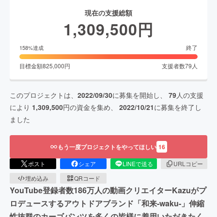
現在の支援総額
1,309,500
円
終了
158
%達成
目標金額
825,000
円
支援者数
79
人
このプロジェクトは、
2022/09/30
に募集を開始し、
79
人の支援
により
1,309,500
円の資金を集め、
2022/10/21
に募集を終了し
ました
もう一度プロジェクトをやってほしい
16
ポスト
シェア
LINEで送る
URLコピー
埋め込み
QRコード
YouTube登録者数186万人の動画クリエイターKazuがプ
ロデュースするアウトドアブランド「和来-waku-」伸縮
性抜群のカーゴパンツを多くの皆様に着用いただきたく