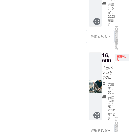
ツ」生
お届
産の支
け予
援にご
定：
協力い
2023
年01
ただき
こ
月
誠に有
の
リ
難うご
タ
ー
ざいま
ン
詳細を見る
を
す。 こ
選
択
ちらの
す
る
パンツ
16,
は、
在庫な
Kazuの
500
し
円
地元で
「カバ
ある福
ンいら
井の企
ずの手
業と協
ぶら
業し、
支援
カーゴ
高品
者：
パン
質・高
50人
ツ」生
機能に
お届
産の支
こだ
け予
援にご
わった
定：
協力い
2022
商品展
年12
ただき
開を実
こ
月
誠に有
現して
の
リ
難うご
いま
タ
ー
ざいま
す。
ン
詳細を見る