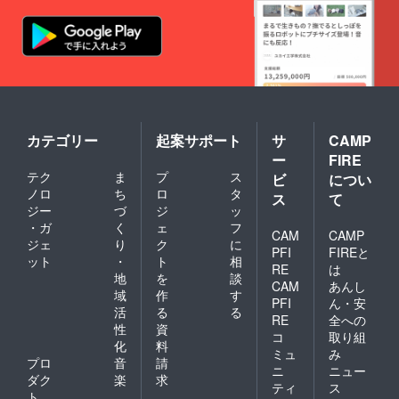
伸びや
い。 そ
すいよ
んな悩
うな素
みを解
材を選
決して
んで決
くれる
めまし
のが、
た。 お
「カバ
すすめ
ンいら
ポイン
ずの手
ト 外出
ぶら
カテゴリー
起案サポート
サ
CAMP
時でタ
カーゴ
ー
FIRE
ブレッ
パン
テク
ま
プ
ス
トを使
ビ
につい
ツ」 タ
用した
ブレッ
ノロ
ち
ロ
タ
ス
て
いけ
トが
ジー
づ
ジ
ッ
ど、
すっぽ
・ガ
く
ェ
フ
バッグ
CAM
CAMP
り入る
ジェ
り
ク
に
は持ち
ポケッ
PFI
FIREと
ット
・
ト
相
歩きた
トや、
RE
は
くな
地
を
談
スマホ
CAM
あんし
い。 そ
ポケッ
域
作
す
PFI
ん・安
んな悩
ト、
活
る
る
みを解
RE
全への
ペット
性
資
決して
ボトル
コ
取り組
化
料
くれる
も入る
ミュ
み
のが、
プロ
音
請
大きさ
ニ
ニュー
「カバ
のポ
ダク
楽
求
ティ
ス
ンいら
ケット
ト