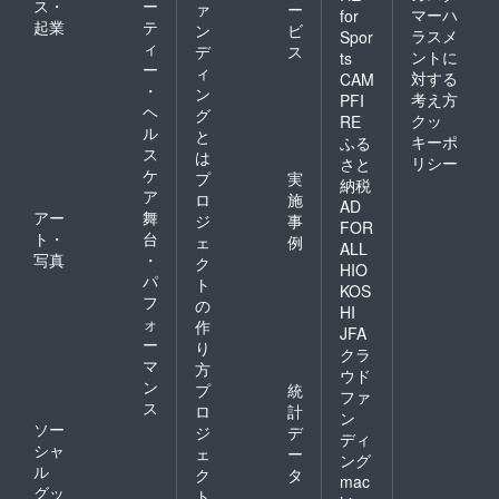
ス・
ー
ラック
ァ
ー
ス︎︎は、
マーハ
for
素
起業
テ
帝人フ
ン
ビ
ラスメ
Spor
材 ：
ロン
ィ
デ
ス
ントに
ts
複合繊
ティア
ー
ィ
対する
維（ポ
CAM
株式会
・
ン
リエス
社の登
考え方
PFI
ヘ
テル）
グ
録商標
クッ
RE
75% 、
ル
です。
と
キーポ
ふる
ポリエ
SS ウエ
ス
は
リシー
さと
ステル
スト 70
ケ
プ
実
納税
25%の
股上 24
ア
ロ
施
ツイル
股下 74
AD
アー
舞
ジ
事
組織素
ヒップ
FOR
ト・
台
材 原産
100 XL
ェ
例
ALL
国：日
ウエス
写真
・
ク
HIO
本（福
ト 86 股
パ
ト
KOS
井県）
上 26 股
フ
の
SOLOT
HI
下 82
ォ
作
EX︎ ソロ
ヒップ
JFA
ー
テック
り
112
クラ
ス︎︎は、
マ
方
ウド
帝人フ
ン
プ
統
ファ
ロン
ス
ロ
計
ティア
ン
ソー
ジ
デ
株式会
ディ
シャ
社の登
ェ
ー
ング
録商標
ル
ク
タ
mac
です。
グッ
ト