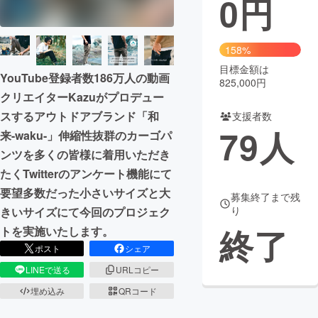
0
円
まちづくり・地域活性化
158%
目標金額は
CAMPFIRE for Social Good
CAMPFIRE Creation
YouTube登録者数186万人の動画
825,000円
CAMPFIREふるさと納税
machi-ya
コミュニティ
クリエイターKazuがプロデュー
スするアウトドアブランド「和
支援者数
79
人
来-waku-」伸縮性抜群のカーゴパ
ンツを多くの皆様に着用いただき
たくTwitterのアンケート機能にて
要望多数だった小さいサイズと大
募集終了まで残
り
きいサイズにて今回のプロジェク
終了
トを実施いたします。
ポスト
シェア
LINEで送る
URLコピー
埋め込み
QRコード