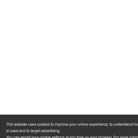
This website uses cookies to improve your online experience, to understand h
is used and to target advertising.
You can revisit your cookie settings at any time on your browser. For more info