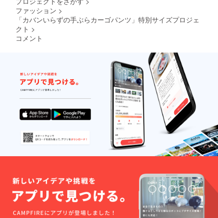
プロジェクトをさがす
>
期撥水
だのが
ファッション
>
の機能
SOLOT
も備
「カバンいらずの手ぶらカーゴパンツ」特別サイズプロジェ
EX︎︎ ソロ
わって
テック
クト
>
おりま
ス︎︎素
コメント
すので
材。 屈
小雨が
伸する
降って
ときに
も濡れ
伸びや
ること
すいよ
なく、
うな素
気にせ
材を選
ず着用
んで決
頂けま
めまし
す。
た。 お
触った
すすめ
時にカ
ポイン
ズが気
ト 外出
に入っ
時でタ
て選ん
ブレッ
だのが
トを使
SOLOT
用した
EX︎︎ ソロ
いけ
テック
ど、
ス︎︎素
バッグ
材。 屈
は持ち
伸する
歩きた
ときに
くな