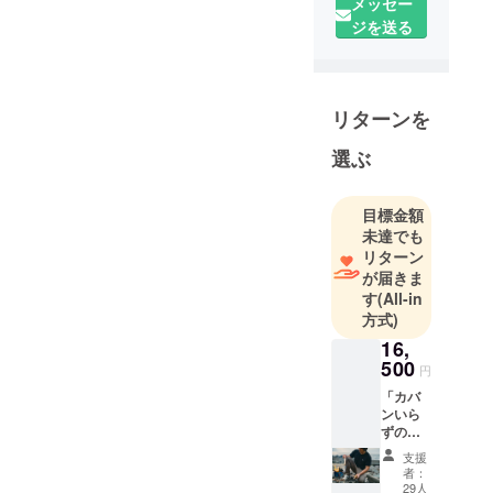
メッセー
ジを送る
リターンを
選ぶ
目標金額
未達でも
リターン
が届きま
す
(All-in
方式)
16,
500
円
「カバ
ンいら
ずの手
ぶら
支援
カーゴ
者：
パン
29人