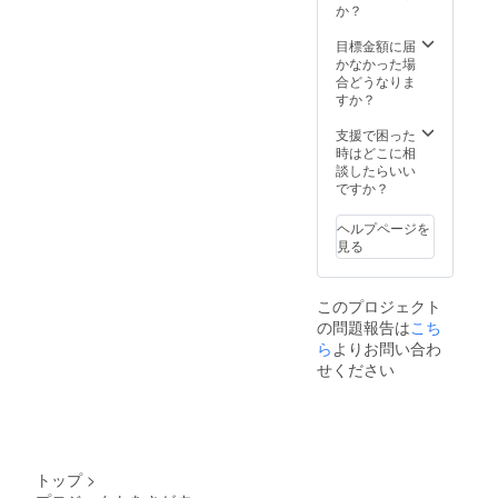
タンを
くて、
か？
使用し
シワに
ていな
なりに
目標金額に届
いにも
くいの
かなかった場
関わら
で取り
合どうなりま
ずしな
扱いも
すか？
やかで
簡単で
全方向
す。初
支援で困った
へのス
期撥水
時はどこに相
トレッ
の機能
談したらいい
チ性と
も備
ですか？
ドライ
わって
タッチ
おりま
ヘルプページを
で快適
すので
見る
な着心
小雨が
地の素
降って
材を使
も濡れ
このプロジェクト
用して
ること
の問題報告は
こち
いま
なく、
す。軽
ら
よりお問い合わ
気にせ
くて、
ず着用
せください
シワに
頂けま
なりに
す。
くいの
触った
で取り
時にカ
扱いも
ズが気
簡単で
に入っ
トップ
>
す。初
て選ん