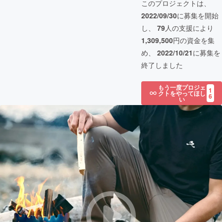
このプロジェクトは、
2022/09/30
に募集を開始
し、
79
人の支援により
1,309,500
円の資金を集
め、
2022/10/21
に募集を
終了しました
もう一度プロジェ
1
クトをやってほし
6
い