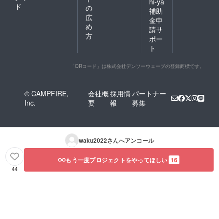
hi-ya
SS ウエ
ド
の
補助
スト 70
広
股上 24
金申
め
股下 74
請サ
ヒップ
方
ポー
100 XL
ト
ウエス
ト 86 股
上 26 股
「QRコード」は株式会社デンソーウェーブの登録商標です。
下 82
ヒップ
112
© CAMPFIRE,
会社概
採用情
パートナー
Inc.
要
報
募集
waku2022
さんへアンコール
もう一度プロジェクトをやってほしい
16
44