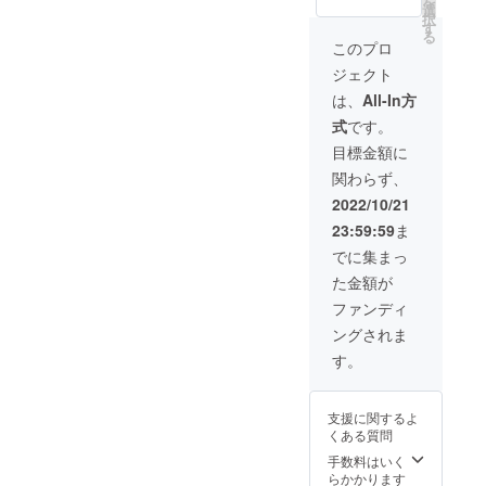
を
す。 こ
SOLOT
選
択
ちらの
EX︎ ソロ
す
る
パンツ
テック
このプロ
は、
ス︎を使
ジェクト
Kazuの
用して
地元で
いるた
は、
All-In方
ある福
め、ポ
式
です。
井の企
リウレ
業と協
タンを
目標金額に
業し、
使用し
関わらず、
高品
ていな
質・高
いにも
2022/10/21
機能に
関わら
23:59:59
ま
こだ
ずしな
わった
やかで
でに集まっ
商品展
全方向
た金額が
開を実
へのス
現して
トレッ
ファンディ
いま
チ性と
ングされま
す。
ドライ
SOLOT
タッチ
す。
EX︎ ソロ
で快適
テック
な着心
ス︎を使
地の素
支援に関するよ
用して
材を使
くある質問
いるた
用して
め、ポ
いま
手数料はいく
リウレ
す。軽
らかかります