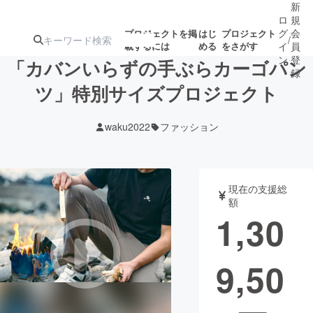
新
ロ
規
グ
会
プロジェクトを掲
はじ
プロジェクト
/
載するには
める
をさがす
イ
員
ン
登
「カバンいらずの手ぶらカーゴパン
録
ツ」特別サイズプロジェクト
人気のプロ
注目のリ
注目の新着プロ
募集終了が近いプ
もうすぐ公開
waku2022
ファッション
ジェクト
ターン
ジェクト
ロジェクト
されます
アート・写真
音楽
現在の支援総
額
1,30
テクノロジー・ガジェット
ゲーム・サ
9,50
映像・映画
書籍・雑誌
ビジネス・起業
チャレンジ