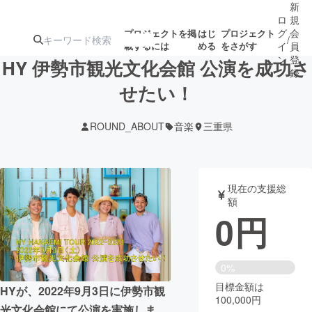
新
ロ
規
グ
会
プロジェクトを掲
はじ
プロジェクト
/
載するには
める
をさがす
イ
員
ン
登
HY 伊勢市観光文化会館 公演を成功さ
録
せたい！
人気のプロ
注目のリ
注目の新着プロ
募集終了が近いプ
もうすぐ公開
ROUND_ABOUT
音楽
三重県
ジェクト
ターン
ジェクト
ロジェクト
されます
アート・写真
音楽
現在の支援総
額
0
円
テクノロジー・ガジェット
ゲーム・サ
映像・映画
書籍・雑誌
0%
目標金額は
HYが、2022年9月3日に伊勢市観
100,000円
ビジネス・起業
チャレンジ
光文化会館にて公演を実施しま