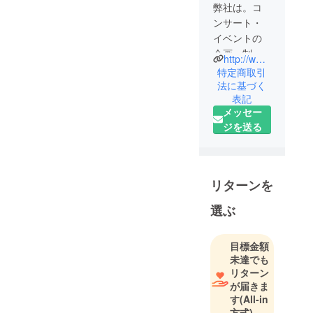
弊社は。コ
ンサート・
イベントの
企画、制
http://www.r-about.co.jp/
作、ブッキ
特定商取引
ング、興
法に基づく
表記
業、会館自
メッセー
主事業、学
ジを送る
園祭、ホテ
ルディナー
ショー、各
種イベント
リターンを
の企画立
案・運営業
選ぶ
務を行って
います。
目標金額
未達でも
リターン
が届きま
す
(All-in
方式)