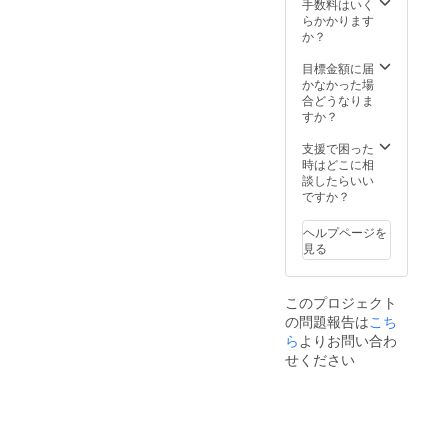
手数料はいく
らかかります
か？
目標金額に届
かなかった場
合どうなりま
すか？
支援で困った
時はどこに相
談したらいい
ですか？
ヘルプページを
見る
このプロジェクト
の問題報告は
こち
ら
よりお問い合わ
せください