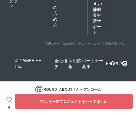
グッ
ト
hi-ya
ド
の
補助
広
金申
め
請サ
方
ポー
ト
「QRコード」は株式会社デンソーウェーブの登録商標です。
© CAMPFIRE,
会社概
採用情
パートナー
Inc.
要
報
募集
ROUND_ABOUT
さんへアンコール
もう一度プロジェクトをやってほしい
0