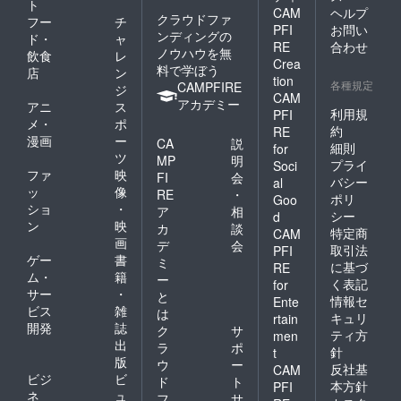
ト
CAM
ヘルプ
クラウドファ
フー
チ
PFI
お問い
ンディングの
ド・
ャ
RE
合わせ
ノウハウを無
飲食
レ
Crea
料で学ぼう
店
ン
tion
各種規定
CAMPFIRE
ジ
CAM
アカデミー
アニ
ス
利用規
PFI
メ・
ポ
約
RE
漫画
ー
CA
説
細則
for
ツ
MP
明
プライ
Soci
ファ
映
FI
会
バシー
al
ッ
像
RE
・
ポリ
Goo
ショ
・
ア
相
シー
d
ン
映
カ
談
特定商
CAM
画
デ
会
取引法
PFI
ゲー
書
ミ
に基づ
RE
ム・
籍
ー
く表記
for
サー
・
と
情報セ
Ente
ビス
雑
は
キュリ
rtain
開発
誌
ク
サ
ティ方
men
出
ラ
ポ
針
t
版
ウ
ー
反社基
CAM
ビジ
ビ
ド
ト
本方針
PFI
ネ
ュ
フ
サ