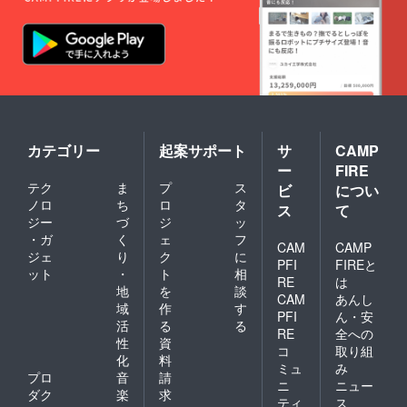
カテゴリー
起案サポート
サ
CAMP
ー
FIRE
テク
ま
プ
ス
ビ
につい
ノロ
ち
ロ
タ
ス
て
ジー
づ
ジ
ッ
・ガ
く
ェ
フ
CAM
CAMP
ジェ
り
ク
に
PFI
FIREと
ット
・
ト
相
RE
は
地
を
談
CAM
あんし
域
作
す
PFI
ん・安
活
る
る
RE
全への
性
資
コ
取り組
化
料
ミュ
み
プロ
音
請
ニ
ニュー
ダク
楽
求
ティ
ス