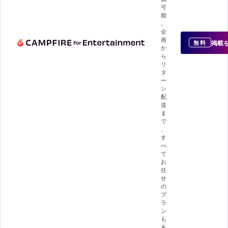
可
能
。
企
画
掲載
無料
か
ら
リ
タ
ー
ン
配
送
ま
で
、
す
べ
て
お
任
せ
の
プ
ラ
ン
も
あ