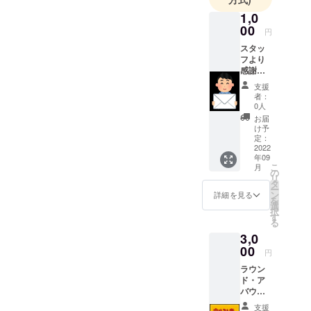
1,0
00
円
スタッ
フより
感謝の
メッ
支援
セージ
者：
をお送
0人
りしま
お届
す。
け予
定：
2022
年09
こ
月
の
リ
タ
ー
ン
詳細を見る
を
選
択
す
る
3,0
00
円
ラウン
ド・ア
バウト
公演共
支援