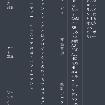
カスタ
RE
ス・
ー
ァ
ー
マーハ
for
起業
テ
ン
ビ
ラスメ
Spor
ィ
デ
ス
ントに
ts
ー
ィ
対する
CAM
・
ン
考え方
PFI
ヘ
グ
クッ
RE
ル
と
キーポ
ふる
ス
は
リシー
さと
ケ
プ
実
納税
ア
ロ
施
AD
アー
舞
ジ
事
FOR
ト・
台
ェ
例
ALL
写真
・
ク
HIO
パ
ト
KOS
フ
の
HI
ォ
作
JFA
ー
り
クラ
マ
方
ウド
ン
プ
統
ファ
ス
ロ
計
ン
ソー
ジ
デ
ディ
シャ
ェ
ー
ング
ル
ク
タ
mac