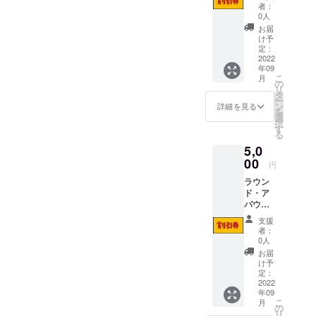
有割引
者：
券 600
0人
円
お届
け予
定：
2022
年09
こ
月
の
リ
タ
ー
ン
詳細を見る
を
選
択
す
る
5,0
00
円
ラウン
ド・ア
バウト
公演共
支援
有割引
者：
券1000
0人
円
お届
け予
定：
2022
年09
こ
月
の
リ