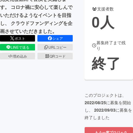
す。 コロナ禍に安心して楽しんで
支援者数
まちづくり・地域活性化
0
人
いただけるようなイベントを目指
し、 クラウドファンディングを企
CAMPFIRE for Social Good
CAMPFIRE Creation
画させていただきました。
CAMPFIREふるさと納税
machi-ya
コミュニティ
ポスト
シェア
募集終了まで残
LINEで送る
URLコピー
り
終了
埋め込み
QRコード
このプロジェクトは、
2022/08/25
に募集を開始
し、
2022/09/03
に募集を
終了しました
もう一度プロジェク