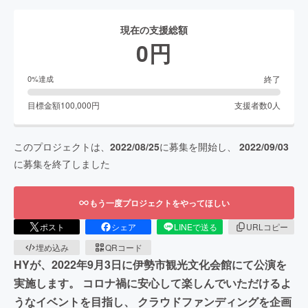
現在の支援総額
0
円
終了
0
%達成
目標金額
100,000
円
支援者数
0
人
このプロジェクトは、
2022/08/25
に募集を開始し、
2022/09/03
に募集を終了しました
もう一度プロジェクトをやってほしい
ポスト
シェア
LINEで送る
URLコピー
埋め込み
QRコード
HYが、2022年9月3日に伊勢市観光文化会館にて公演を
実施します。 コロナ禍に安心して楽しんでいただけるよ
うなイベントを目指し、 クラウドファンディングを企画