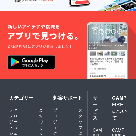
カテゴリー
起案サポート
サ
CAMP
ー
FIRE
テク
ま
プ
ス
ビ
につい
ノロ
ち
ロ
タ
ス
て
ジー
づ
ジ
ッ
・ガ
く
ェ
フ
CAM
CAMP
ジェ
り
ク
に
PFI
FIREと