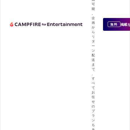
可
能
。
企
画
掲載
無料
か
ら
リ
タ
ー
ン
配
送
ま
で
、
す
べ
て
お
任
せ
の
プ
ラ
ン
も
あ