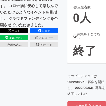
す。 コロナ禍に安心して楽しんで
支援者数
まちづくり・地域活性化
0
人
いただけるようなイベントを目指
し、 クラウドファンディングを企
CAMPFIRE for Social Good
CAMPFIRE Creation
画させていただきました。
CAMPFIREふるさと納税
machi-ya
コミュニティ
ポスト
シェア
募集終了まで残
LINEで送る
URLコピー
り
終了
埋め込み
QRコード
このプロジェクトは、
2022/08/25
に募集を開始
し、
2022/09/03
に募集を
終了しました
もう一度プロジェク