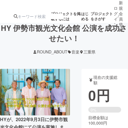
新
ロ
規
グ
会
プロジェクトを掲
はじ
プロジェクト
/
載するには
める
をさがす
イ
員
ン
登
HY 伊勢市観光文化会館 公演を成功さ
録
せたい！
人気のプロ
注目のリ
注目の新着プロ
募集終了が近いプ
もうすぐ公開
ROUND_ABOUT
音楽
三重県
ジェクト
ターン
ジェクト
ロジェクト
されます
アート・写真
音楽
現在の支援総
額
0
円
テクノロジー・ガジェット
ゲーム・サ
映像・映画
書籍・雑誌
0%
目標金額は
HYが、2022年9月3日に伊勢市観
100,000円
ビジネス・起業
チャレンジ
光文化会館にて公演を実施しま