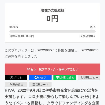
現在の支援総額
0
円
終了
0
%達成
目標金額
100,000
円
支援者数
0
人
このプロジェクトは、
2022/08/25
に募集を開始し、
2022/09/03
に募集を終了しました
もう一度プロジェクトをやってほしい
ポスト
シェア
LINEで送る
URLコピー
埋め込み
QRコード
HYが、2022年9月3日に伊勢市観光文化会館にて公演を
実施します。 コロナ禍に安心して楽しんでいただけるよ
うなイベントを目指し、 クラウドファンディングを企画