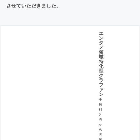
させていただきました。
エ
ン
タ
メ
領
域
特
化
型
ク
ラ
フ
ァ
ン
手
数
料
0
円
か
ら
実
施