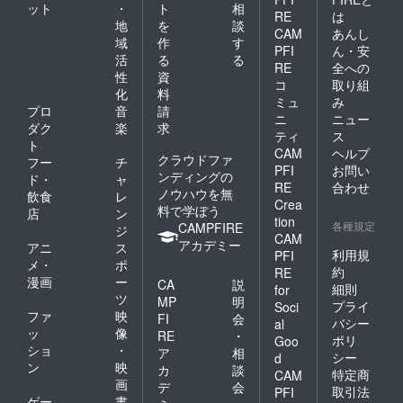
ット
・
ト
相
RE
は
地
を
談
CAM
あんし
域
作
す
PFI
ん・安
活
る
る
RE
全への
性
資
コ
取り組
化
料
ミュ
み
プロ
音
請
ニ
ニュー
ダク
楽
求
ティ
ス
ト
CAM
ヘルプ
クラウドファ
フー
チ
PFI
お問い
ンディングの
ド・
ャ
RE
合わせ
ノウハウを無
飲食
レ
Crea
料で学ぼう
店
ン
tion
各種規定
CAMPFIRE
ジ
CAM
アカデミー
アニ
ス
利用規
PFI
メ・
ポ
約
RE
漫画
ー
CA
説
細則
for
ツ
MP
明
プライ
Soci
ファ
映
FI
会
バシー
al
ッ
像
RE
・
ポリ
Goo
ショ
・
ア
相
シー
d
ン
映
カ
談
特定商
CAM
画
デ
会
取引法
PFI
ゲー
書