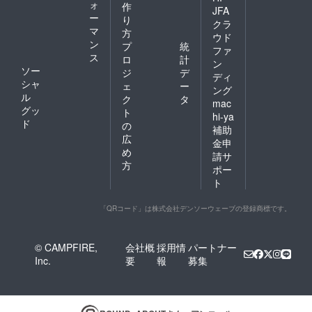
ォ
作
JFA
ー
り
クラ
マ
方
ウド
ン
プ
統
ファ
ス
ロ
計
ン
ソー
ジ
デ
ディ
シャ
ェ
ー
ング
ル
ク
タ
mac
グッ
ト
hi-ya
ド
の
補助
広
金申
め
請サ
方
ポー
ト
「QRコード」は株式会社デンソーウェーブの登録商標です。
© CAMPFIRE,
会社概
採用情
パートナー
Inc.
要
報
募集