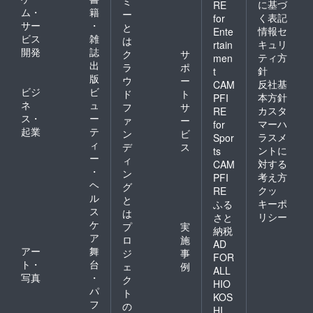
ミ
に基づ
RE
ム・
籍
ー
く表記
for
サー
・
と
情報セ
Ente
ビス
雑
は
キュリ
rtain
開発
誌
ク
サ
ティ方
men
出
ラ
ポ
針
t
版
ウ
ー
反社基
CAM
ビジ
ビ
ド
ト
本方針
PFI
ネ
ュ
フ
サ
カスタ
RE
ス・
ー
ァ
ー
マーハ
for
起業
テ
ン
ビ
ラスメ
Spor
ィ
デ
ス
ントに
ts
ー
ィ
対する
CAM
・
ン
考え方
PFI
ヘ
グ
クッ
RE
ル
と
キーポ
ふる
ス
は
リシー
さと
ケ
プ
実
納税
ア
ロ
施
AD
アー
舞
ジ
事
FOR
ト・
台
ェ
例
ALL
写真
・
ク
HIO
パ
ト
KOS
フ
の
HI