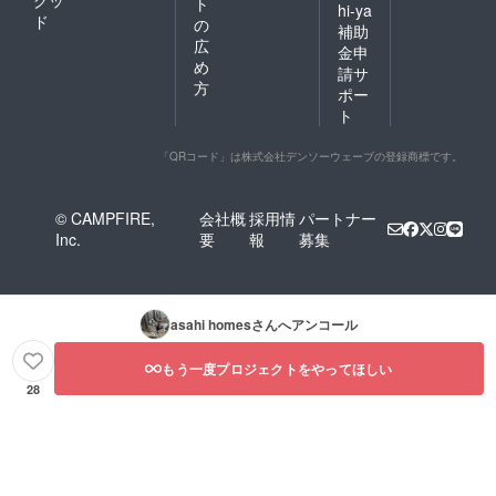
グッ
ト
hi-ya
ド
の
補助
広
金申
め
請サ
方
ポー
ト
「QRコード」は株式会社デンソーウェーブの登録商標です。
© CAMPFIRE,
会社概
採用情
パートナー
Inc.
要
報
募集
asahi homes
さんへアンコール
もう一度プロジェクトをやってほしい
28