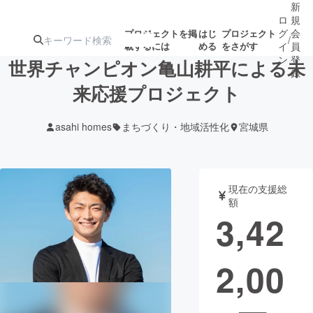
新
ロ
規
グ
会
プロジェクトを掲
はじ
プロジェクト
/
載するには
める
をさがす
イ
員
ン
登
世界チャンピオン亀山耕平による未
録
来応援プロジェクト
人気のプロ
注目のリ
注目の新着プロ
募集終了が近いプ
もうすぐ公開
asahi homes
まちづくり・地域活性化
宮城県
ジェクト
ターン
ジェクト
ロジェクト
されます
アート・写真
音楽
現在の支援総
額
3,42
テクノロジー・ガジェット
ゲーム・サ
2,00
映像・映画
書籍・雑誌
ビジネス・起業
チャレンジ