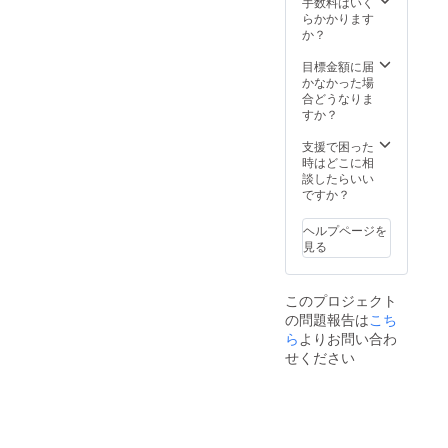
手数料はいく
ブ、体操競技部
らかかります
がある学校様、
か？
体育館を所有も
しくは使用許可
目標金額に届
をお持ち方を対
かなかった場
象とさせて頂い
合どうなりま
ております。 日
すか？
時の打ち合わせ
や内容等の打ち
支援で困った
合わせが必要と
時はどこに相
なりますので事
談したらいい
前にご連絡を取
ですか？
れる方が対象と
なりますので、
予めご了承くだ
ヘルプページを
さい。体操指導
見る
につきまして
も、亀山耕平選
手と事務局1名が
このプロジェクト
同席する形とな
の問題報告は
こち
ります。 ※メン
ら
よりお問い合わ
タルトレーニン
グ講演につきま
せください
しては、講演可
能な部屋や体育
館を所有もしく
は使用許可をお
持ちの方を対象