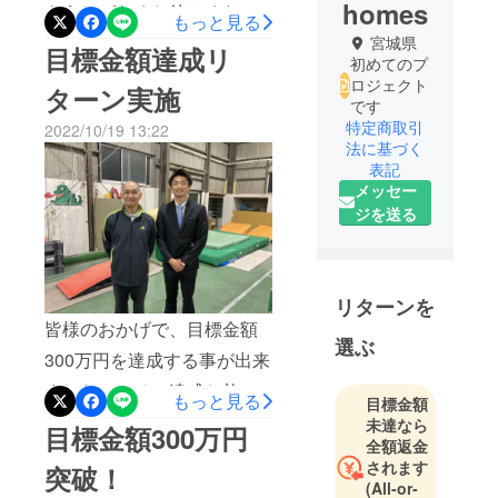
homes
もうしばらくお待ちくださ
もっと見る
い(^^)最高のリターンをお送
宮城県
目標金額達成リ
初めてのプ
り致します(^^)
ロジェクト
ターン実施
です
特定商取引
2022/10/19 13:22
法に基づく
表記
メッセー
ジを送る
リターンを
皆様のおかげで、目標金額
選ぶ
300万円を達成する事が出来
ました！！その達成お礼リ
もっと見る
目標金額
ターンを実施する事が決定
未達なら
目標金額300万円
全額返金
致しました！内容10月25
されます
突破！
日 【火曜】20時〜
(All-or-