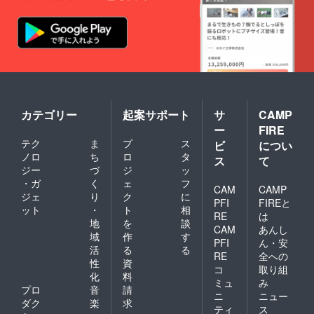
につきまして
は、交通費等の
経費につきまし
ては、こちらで
対応致します。
ご支援の際に、
ご希望のリター
ンを備考欄にご
記入ください」
カテゴリー
起案サポート
サ
CAMP
ー
FIRE
テク
ま
プ
ス
ビ
につい
ノロ
ち
ロ
タ
ス
て
ジー
づ
ジ
ッ
・ガ
く
ェ
フ
CAM
CAMP
ジェ
り
ク
に
PFI
FIREと
ット
・
ト
相
RE
は
地
を
談
CAM
あんし
域
作
す
PFI
ん・安
活
る
る
RE
全への
性
資
コ
取り組
化
料
ミュ
み
プロ
音
請
ニ
ニュー
ダク
楽
求
ティ
ス