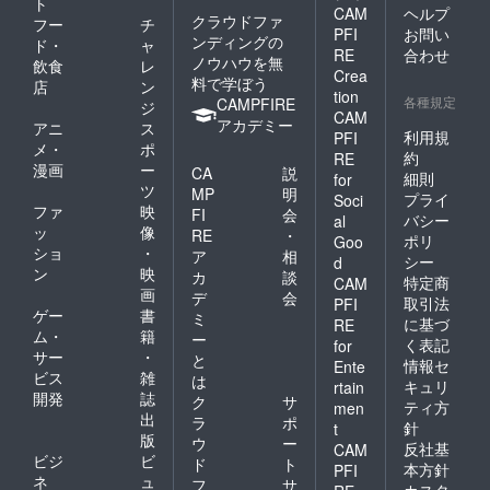
ト
CAM
ヘルプ
クラウドファ
フー
チ
PFI
お問い
ンディングの
ド・
ャ
RE
合わせ
ノウハウを無
飲食
レ
Crea
料で学ぼう
店
ン
tion
各種規定
CAMPFIRE
ジ
CAM
アカデミー
アニ
ス
利用規
PFI
メ・
ポ
約
RE
漫画
ー
CA
説
細則
for
ツ
MP
明
プライ
Soci
ファ
映
FI
会
バシー
al
ッ
像
RE
・
ポリ
Goo
ショ
・
ア
相
シー
d
ン
映
カ
談
特定商
CAM
画
デ
会
取引法
PFI
ゲー
書
ミ
に基づ
RE
ム・
籍
ー
く表記
for
サー
・
と
情報セ
Ente
ビス
雑
は
キュリ
rtain
開発
誌
ク
サ
ティ方
men
出
ラ
ポ
針
t
版
ウ
ー
反社基
CAM
ビジ
ビ
ド
ト
本方針
PFI
ネ
ュ
フ
サ