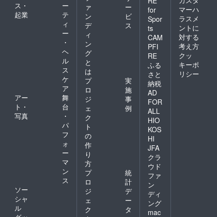
カスタ
RE
ス・
ー
ァ
ー
マーハ
for
起業
テ
ン
ビ
ラスメ
Spor
ィ
デ
ス
ントに
ts
ー
ィ
対する
CAM
・
ン
考え方
PFI
ヘ
グ
クッ
RE
ル
と
キーポ
ふる
ス
は
リシー
さと
ケ
プ
実
納税
ア
ロ
施
AD
アー
舞
ジ
事
FOR
ト・
台
ェ
例
ALL
写真
・
ク
HIO
パ
ト
KOS
フ
の
HI
ォ
作
JFA
ー
り
クラ
マ
方
ウド
ン
プ
統
ファ
ス
ロ
計
ン
ソー
ジ
デ
ディ
シャ
ェ
ー
ング
ル
ク
タ
mac