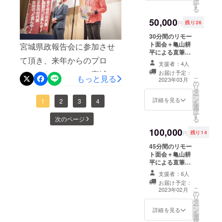
択
す
きまして、株式
る
の活動報告をさせて頂きま
会社 朝日ホー
50,000
ムズ事務局1名が
円
残り26
した来年から宜しくお願い
同席致します。
30分間のリモー
Web上での面会
致します。お時間を作って
ト面会＋亀山耕
宮城県政報告会に参加させ
となります。 リ
平による直筆感
モート面会実施
頂き誠に有難うございまし
て頂き、来年からのプロ
謝手紙＋直筆サ
の日程につきま
支援者：4人
た。
イン色紙提供 サ
しては、事前に
ジェクトについて、宮城県
お届け予定：
イン色紙に直筆
支援者様へメー
もっと見る
こ
2023年03月
の
でサインし、手
ルを転送致しま
知事 村井知事はじめ、県
リ
タ
紙と一緒に発送
して、日程の調
ー
ン
致します。 リ
詳細を見る
会議員様約30名、また宮城
整打ち合わせを
1
2
3
4
を
選
モート面会につ
させて頂きます
択
県を代表される各会長様、
す
きまして、株式
ので必ず連絡先
次のページ
る
会社 朝日ホー
の入力と必ず連
社長様、著名人約250名様へ
100,000
ムズ事務局1名が
絡が取れるもの
円
残り14
同席致します。
を入力お願い致
報告させて頂きました。こ
45分間のリモー
Web上での面会
します。
ト面会＋亀山耕
となります。 リ
んな素晴らしい会に参加さ
平による直筆感
モート面会実施
せて頂くきっかけを作って
謝手紙＋直筆サ
の日程につきま
支援者：6人
イン色紙提供 サ
しては、事前に
お届け予定：
くださった仙台市議会議
イン色紙に直筆
支援者様へメー
こ
2023年02月
の
でサインし、手
ルを転送致しま
リ
員 佐々木心様 本当にあ
タ
紙と一緒に発送
して、日程の調
ー
ン
致します。 リ
詳細を見る
整打ち合わせを
りがとうございました。引
を
選
モート面会につ
させて頂きます
択