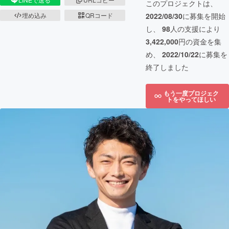
このプロジェクトは、
埋め込み
QRコード
2022/08/30
に募集を開始
し、
98
人の支援により
3,422,000
円の資金を集
め、
2022/10/22
に募集を
終了しました
もう一度プロジェク
トをやってほしい