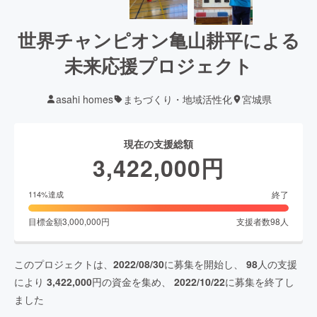
世界チャンピオン亀山耕平による
未来応援プロジェクト
asahi homes
まちづくり・地域活性化
宮城県
現在の支援総額
3,422,000
円
終了
114
%達成
目標金額
3,000,000
円
支援者数
98
人
このプロジェクトは、
2022/08/30
に募集を開始し、
98
人の支援
により
3,422,000
円の資金を集め、
2022/10/22
に募集を終了し
ました