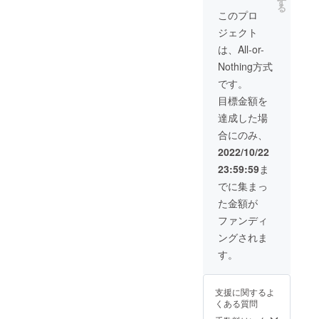
す
供 サイン色紙に
ので必ず連絡先
る
直筆でサイン
このプロ
の入力と必ず連
し、手紙と一緒
絡が取れるもの
ジェクト
に発送致しま
を入力お願い致
す。 リモート面
は、All-or-
します。
会実施の日程に
Nothing方式
つきましては、
事前に支援者様
です。
へメールを転送
目標金額を
致しまして、日
程の調整打ち合
達成した場
わせをさせて頂
合にのみ、
きますので必ず
連絡先の入力と
2022/10/22
必ず連絡が取れ
23:59:59
ま
るものを入力お
願い致します。
でに集まっ
※リモート面会の
た金額が
際は、株式会
社 朝日ホーム
ファンディ
ズ 事務局1名が
ングされま
同席し、支援者
様、亀山耕平選
す。
手、事務局の3名
でのご対応とな
ります。 ※体操
支援に関するよ
指導につきまし
くある質問
ては、体操クラ