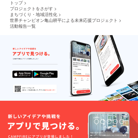
とさせて頂きま
トップ
>
す。 講演につき
プロジェクトをさがす
>
ましては、参加
まちづくり・地域活性化
>
人数を最大50名
世界チャンピオン亀山耕平による未来応援プロジェクト
>
までとさせて頂
活動報告一覧
いております
が、感染予防の
観点から50名が
ゆったり入るス
ペース及び講演
時、亀山耕平選
手との距離を十
分取れる場所か
事前に確認させ
て頂き、講演会
場によっては人
数制限をさせて
頂く場合もござ
いますので、予
めご了承くださ
い。 体育館での
講演も可能とな
ります。 事前に
ご連絡がとれる
方が対象となり
ます。 体操指導
及びメンタルト
レーニング講演