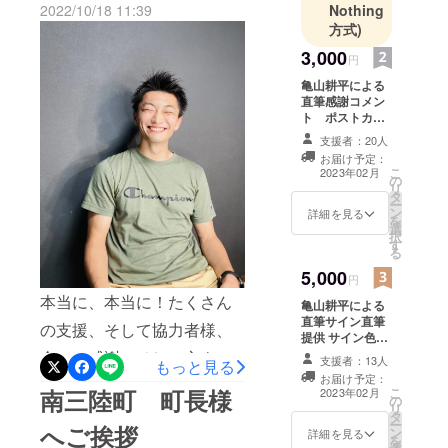
2022/10/18 11:39
Nothing
Instagram ライブ出演者亀山
方式)
耕平テーマ【クラウドファ
3,000
円
ンディング達成！皆様に感
亀山耕平による
謝を伝えるライブ】これま
直筆感謝コメン
ト ポストカー
でに支援して頂いた方のご
ドに記入し発送
支援者：20人
させて頂きます
紹介とPRも行います。ライ
お届け予定：
こ
2023年02月
の
ブ内でPRしてほしい事や会
リ
タ
ー
社名、クラブ名でのPR希望
ン
詳細を見る
を
選
択
の方はあらかじめDM頂ける
す
る
と幸いです。引き継ぎ応援
5,000
円
の程宜しくお願い致しま
本当に、本当に！たくさん
亀山耕平による
す。写真は、恩師の仙台ス
直筆サイン直筆
の支援、そして協力者様、
提供 サイン色紙
ピン体操クラブ代表 横山
に直筆でサイン
全てに感謝！そして心より
支援者：13人
もっと見る
し発送致しま
先生との写真です。
お届け予定：
ありがとうございます！1人
す。
南三陸町 町長様
こ
2023年02月
の
リ
でも多くの子供達へ、オリ
タ
ー
へご挨拶
ン
詳細を見る
ンピック選手から未来へ繋
を