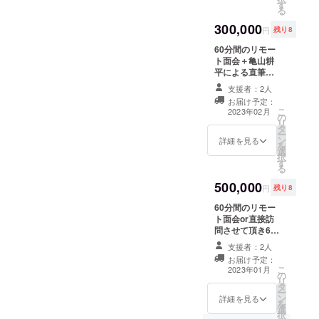
す
き継ぎ宜しくお願い致しま
きまして、株式
ので必ず連絡先
る
会社 朝日ホー
の入力と必ず連
す。
300,000
ムズ事務局1名が
絡が取れるもの
円
残り8
同席致します。
を入力お願い致
60分間のリモー
Web上での面会
します。
ト面会＋亀山耕
となります。 リ
平による直筆感
モート面会実施
謝手紙＋直筆サ
の日程につきま
支援者：2人
イン色紙提供 サ
しては、事前に
お届け予定：
イン色紙に直筆
支援者様へメー
こ
2023年02月
の
でサインし、手
ルを転送致しま
リ
タ
紙と一緒に発送
して、日程の調
ー
ン
致します。 リ
詳細を見る
整打ち合わせを
を
選
モート面会につ
させて頂きます
択
す
きまして、株式
ので必ず連絡先
る
会社 朝日ホー
の入力と必ず連
500,000
ムズ事務局1名が
絡が取れるもの
円
残り8
同席致します。
を入力お願い致
60分間のリモー
Web上での面会
します。
ト面会or直接訪
となります。 リ
問させて頂き60
モート面会実施
分間の体操指導
の日程につきま
支援者：2人
かメンタルト
しては、事前に
お届け予定：
レーニング講演
支援者様へメー
こ
2023年01月
の
実施を選択＋亀
ルを転送致しま
リ
タ
山耕平による直
して、日程の調
ー
ン
筆感謝手紙＋直
詳細を見る
整打ち合わせを
を
選
筆サイン色紙提
させて頂きます
択