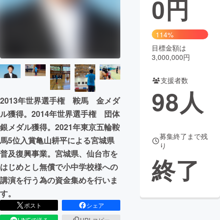
0
円
まちづくり・地域活性化
114%
目標金額は
CAMPFIRE for Social Good
CAMPFIRE Creation
3,000,000円
CAMPFIREふるさと納税
machi-ya
コミュニティ
支援者数
98
人
2013年世界選手権 鞍馬 金メダ
ル獲得。2014年世界選手権 団体
銀メダル獲得。2021年東京五輪鞍
募集終了まで残
馬5位入賞亀山耕平による宮城県
り
普及復興事業。宮城県、仙台市を
終了
はじめとし無償で小中学校様への
講演を行う為の資金集めを行いま
す。
ポスト
シェア
LINEで送る
URLコピー