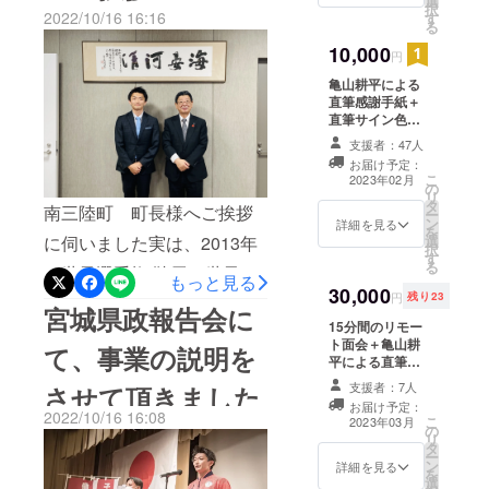
選
択
2022/10/16 16:16
す
がる活動が実現します！引
る
10,000
き継ぎ気持ちを引き締め
円
て、事業に取り組んで参り
亀山耕平による
直筆感謝手紙＋
ます。
直筆サイン色紙
提供 サイン色紙
支援者：47人
に直筆でサイン
お届け予定：
し、手紙と一緒
こ
2023年02月
の
に発送致しま
リ
タ
す。
南三陸町 町長様へご挨拶
ー
ン
詳細を見る
を
に伺いました実は、2013年
選
択
す
る
に世界選手権 鞍馬で世界一
もっと見る
30,000
円
残り23
を獲得した後に講演に呼ん
宮城県政報告会に
15分間のリモー
で頂き、南三陸町にある高
ト面会＋亀山耕
て、事業の説明を
平による直筆感
校様で志津川高校様という
謝手紙＋直筆サ
支援者：7人
させて頂きました
高校で講演をさせて頂いた
イン色紙提供 サ
お届け予定：
イン色紙に直筆
2022/10/16 16:08
こ
2023年03月
のが人生初の講演会でし
の
でサインし、手
リ
タ
紙と一緒に発送
た。凄く縁を感じており、
ー
ン
致します。 リ
詳細を見る
を
選
モート面会につ
その話も含めて、来年から