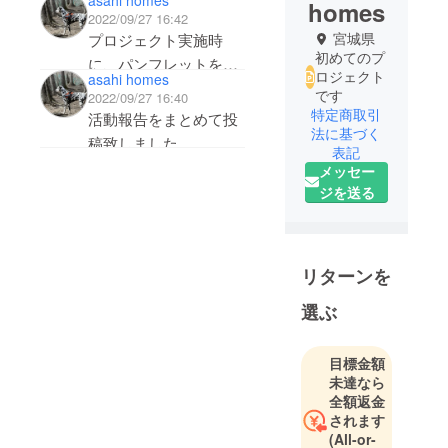
asahi homes
homes
2022/09/27 16:42
宮城県
プロジェクト実施時
初めてのプ
に、パンフレットを作
ロジェクト
asahi homes
成が決定致しました。
です
2022/09/27 16:40
その際に、ご希望の方
特定商取引
活動報告をまとめて投
法に基づく
は、パンフレットの裏
稿致しました。
表記
面に、事業支援者様と
メッセー
して、お名前を載せる
引き継ぎ数多くの活動
ジを送る
事が可能となっており
を行なって行きますの
ますので、引き継ぎ応
で、今後の活動をご期
援の程宜しくお願い致
待ください(^^)
リターンを
します。
選ぶ
支援者様の表記につい
ては、
目標金額
支援金額に応じて、上
未達なら
から順に、表記させて
全額返金
されます
頂きますので、予めご
(All-or-
了承ください。