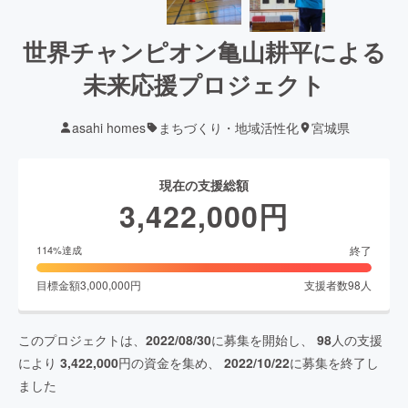
世界チャンピオン亀山耕平による
未来応援プロジェクト
asahi homes
まちづくり・地域活性化
宮城県
現在の支援総額
3,422,000
円
終了
114
%達成
目標金額
3,000,000
円
支援者数
98
人
このプロジェクトは、
2022/08/30
に募集を開始し、
98
人の支援
により
3,422,000
円の資金を集め、
2022/10/22
に募集を終了し
ました