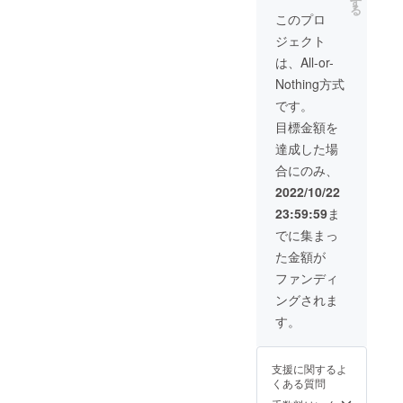
す
供 サイン色紙に
ので必ず連絡先
る
直筆でサイン
このプロ
の入力と必ず連
し、手紙と一緒
絡が取れるもの
ジェクト
に発送致しま
を入力お願い致
す。 リモート面
は、All-or-
します。
会実施の日程に
Nothing方式
つきましては、
事前に支援者様
です。
へメールを転送
目標金額を
致しまして、日
程の調整打ち合
達成した場
わせをさせて頂
合にのみ、
きますので必ず
連絡先の入力と
2022/10/22
必ず連絡が取れ
23:59:59
ま
るものを入力お
願い致します。
でに集まっ
※リモート面会の
た金額が
際は、株式会
社 朝日ホーム
ファンディ
ズ 事務局1名が
ングされま
同席し、支援者
様、亀山耕平選
す。
手、事務局の3名
でのご対応とな
ります。 ※体操
支援に関するよ
指導につきまし
くある質問
ては、体操クラ