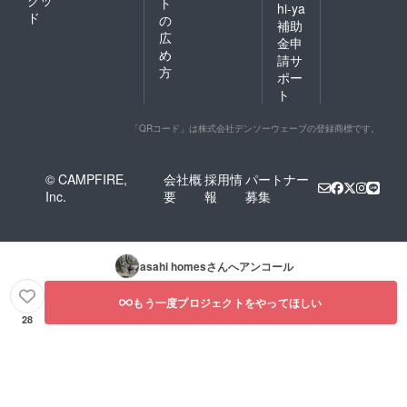
グッ
ト
hi-ya
ド
の
補助
広
金申
め
請サ
方
ポー
ト
「QRコード」は株式会社デンソーウェーブの登録商標です。
© CAMPFIRE,
会社概
採用情
パートナー
Inc.
要
報
募集
asahi homes
さんへアンコール
もう一度プロジェクトをやってほしい
28