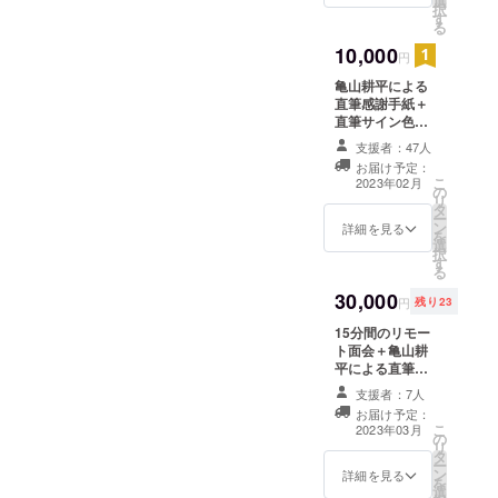
選
択
す
る
10,000
円
亀山耕平による
直筆感謝手紙＋
直筆サイン色紙
提供 サイン色紙
支援者：47人
に直筆でサイン
お届け予定：
し、手紙と一緒
こ
2023年02月
の
に発送致しま
リ
タ
す。
ー
ン
詳細を見る
を
選
択
す
る
30,000
円
残り23
15分間のリモー
ト面会＋亀山耕
平による直筆感
謝手紙＋直筆サ
支援者：7人
イン色紙提供 サ
お届け予定：
イン色紙に直筆
こ
2023年03月
の
でサインし、手
リ
タ
紙と一緒に発送
ー
ン
致します。 リ
詳細を見る
を
選
モート面会につ