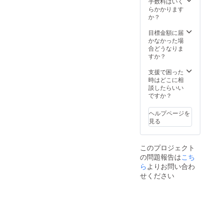
手数料はいく
ブ、体操競技部
らかかります
がある学校様、
か？
体育館を所有も
しくは使用許可
目標金額に届
をお持ち方を対
かなかった場
象とさせて頂い
合どうなりま
ております。 日
すか？
時の打ち合わせ
や内容等の打ち
支援で困った
合わせが必要と
時はどこに相
なりますので事
談したらいい
前にご連絡を取
ですか？
れる方が対象と
なりますので、
予めご了承くだ
ヘルプページを
さい。体操指導
見る
につきまして
も、亀山耕平選
手と事務局1名が
このプロジェクト
同席する形とな
の問題報告は
こち
ります。 ※メン
ら
よりお問い合わ
タルトレーニン
グ講演につきま
せください
しては、講演可
能な部屋や体育
館を所有もしく
は使用許可をお
持ちの方を対象