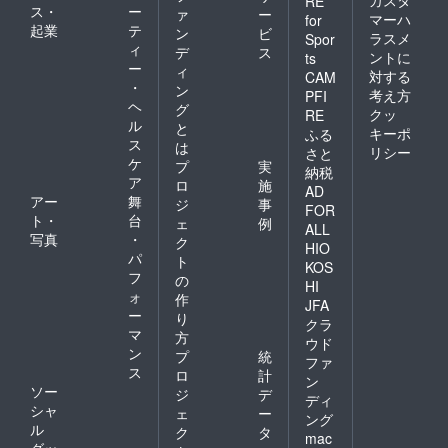
カスタ
RE
ス・
ー
ァ
ー
マーハ
for
起業
テ
ン
ビ
ラスメ
Spor
ィ
デ
ス
ントに
ts
ー
ィ
対する
CAM
・
ン
考え方
PFI
ヘ
グ
クッ
RE
ル
と
キーポ
ふる
ス
は
リシー
さと
ケ
プ
実
納税
ア
ロ
施
AD
アー
舞
ジ
事
FOR
ト・
台
ェ
例
ALL
写真
・
ク
HIO
パ
ト
KOS
フ
の
HI
ォ
作
JFA
ー
り
クラ
マ
方
ウド
ン
プ
統
ファ
ス
ロ
計
ン
ソー
ジ
デ
ディ
シャ
ェ
ー
ング
ル
ク
タ
mac