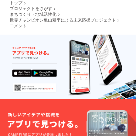
とさせて頂きま
トップ
>
す。 講演につき
プロジェクトをさがす
>
ましては、参加
まちづくり・地域活性化
>
人数を最大50名
世界チャンピオン亀山耕平による未来応援プロジェクト
>
までとさせて頂
コメント
いております
が、感染予防の
観点から50名が
ゆったり入るス
ペース及び講演
時、亀山耕平選
手との距離を十
分取れる場所か
事前に確認させ
て頂き、講演会
場によっては人
数制限をさせて
頂く場合もござ
いますので、予
めご了承くださ
い。 体育館での
講演も可能とな
ります。 事前に
ご連絡がとれる
方が対象となり
ます。 体操指導
及びメンタルト
レーニング講演