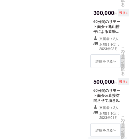
す
きまして、株式
ので必ず連絡先
る
会社 朝日ホー
の入力と必ず連
300,000
ムズ事務局1名が
絡が取れるもの
円
残り8
同席致します。
を入力お願い致
60分間のリモー
Web上での面会
します。
ト面会＋亀山耕
となります。 リ
平による直筆感
モート面会実施
謝手紙＋直筆サ
の日程につきま
支援者：2人
イン色紙提供 サ
しては、事前に
お届け予定：
イン色紙に直筆
支援者様へメー
こ
2023年02月
の
でサインし、手
ルを転送致しま
リ
タ
紙と一緒に発送
して、日程の調
ー
ン
致します。 リ
詳細を見る
整打ち合わせを
を
選
モート面会につ
させて頂きます
択
す
きまして、株式
ので必ず連絡先
る
会社 朝日ホー
の入力と必ず連
500,000
ムズ事務局1名が
絡が取れるもの
円
残り8
同席致します。
を入力お願い致
60分間のリモー
Web上での面会
します。
ト面会or直接訪
となります。 リ
問させて頂き60
モート面会実施
分間の体操指導
の日程につきま
支援者：2人
かメンタルト
しては、事前に
お届け予定：
レーニング講演
支援者様へメー
こ
2023年01月
の
実施を選択＋亀
ルを転送致しま
リ
タ
山耕平による直
して、日程の調
ー
ン
筆感謝手紙＋直
詳細を見る
整打ち合わせを
を
選
筆サイン色紙提
させて頂きます
択