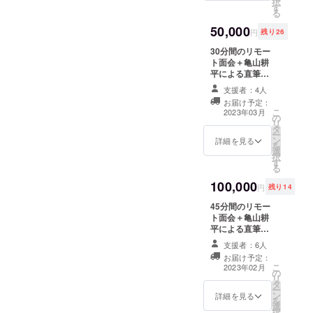
択
す
きまして、株式
る
会社 朝日ホー
50,000
ムズ事務局1名が
円
残り26
同席致します。
30分間のリモー
Web上での面会
ト面会＋亀山耕
となります。 リ
平による直筆感
モート面会実施
謝手紙＋直筆サ
の日程につきま
支援者：4人
イン色紙提供 サ
しては、事前に
お届け予定：
イン色紙に直筆
支援者様へメー
こ
2023年03月
の
でサインし、手
ルを転送致しま
リ
タ
紙と一緒に発送
して、日程の調
ー
ン
致します。 リ
詳細を見る
整打ち合わせを
を
選
モート面会につ
させて頂きます
択
す
きまして、株式
ので必ず連絡先
る
会社 朝日ホー
の入力と必ず連
100,000
ムズ事務局1名が
絡が取れるもの
円
残り14
同席致します。
を入力お願い致
45分間のリモー
Web上での面会
します。
ト面会＋亀山耕
となります。 リ
平による直筆感
モート面会実施
謝手紙＋直筆サ
の日程につきま
支援者：6人
イン色紙提供 サ
しては、事前に
お届け予定：
イン色紙に直筆
支援者様へメー
こ
2023年02月
の
でサインし、手
ルを転送致しま
リ
タ
紙と一緒に発送
して、日程の調
ー
ン
致します。 リ
詳細を見る
整打ち合わせを
を
選
モート面会につ
させて頂きます
択