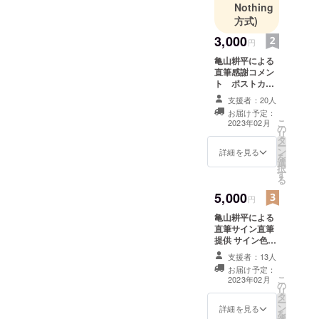
Nothing
方式)
3,000
円
亀山耕平による
直筆感謝コメン
ト ポストカー
ドに記入し発送
支援者：20人
させて頂きます
お届け予定：
こ
2023年02月
の
リ
タ
ー
ン
詳細を見る
を
選
択
す
る
5,000
円
亀山耕平による
直筆サイン直筆
提供 サイン色紙
に直筆でサイン
支援者：13人
し発送致しま
お届け予定：
す。
こ
2023年02月
の
リ
タ
ー
ン
詳細を見る
を