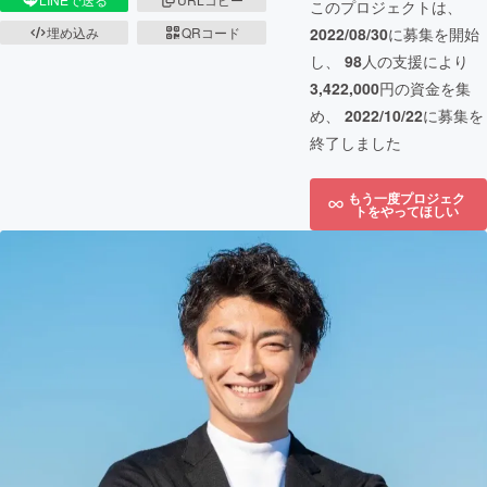
このプロジェクトは、
埋め込み
QRコード
2022/08/30
に募集を開始
し、
98
人の支援により
3,422,000
円の資金を集
め、
2022/10/22
に募集を
終了しました
もう一度プロジェク
トをやってほしい