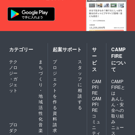
につきまして
は、交通費等の
経費につきまし
ては、こちらで
対応致します。
ご支援の際に、
ご希望のリター
ンを備考欄にご
記入ください」
カテゴリー
起案サポート
サ
CAMP
ー
FIRE
テク
ま
プ
ス
ビ
につい
ノロ
ち
ロ
タ
ス
て
ジー
づ
ジ
ッ
・ガ
く
ェ
フ
CAM
CAMP
ジェ
り
ク
に
PFI
FIREと
ット
・
ト
相
RE
は
地
を
談
CAM
あんし
域
作
す
PFI
ん・安
活
る
る
RE
全への
性
資
コ
取り組
化
料
ミュ
み
プロ
音
請
ニ
ニュー
ダク
楽
求
ティ
ス