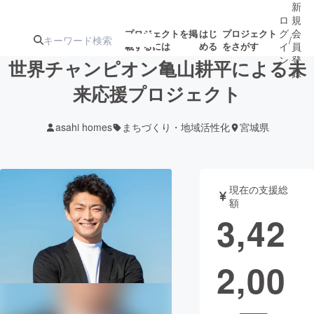
新
ロ
規
グ
会
プロジェクトを掲
はじ
プロジェクト
/
載するには
める
をさがす
イ
員
ン
登
世界チャンピオン亀山耕平による未
録
来応援プロジェクト
人気のプロ
注目のリ
注目の新着プロ
募集終了が近いプ
もうすぐ公開
asahi homes
まちづくり・地域活性化
宮城県
ジェクト
ターン
ジェクト
ロジェクト
されます
アート・写真
音楽
現在の支援総
額
3,42
テクノロジー・ガジェット
ゲーム・サ
2,00
映像・映画
書籍・雑誌
ビジネス・起業
チャレンジ