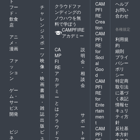
ト
CAM
ヘルプ
クラウドファ
フー
チ
PFI
お問い
ンディングの
ド・
ャ
RE
合わせ
ノウハウを無
飲食
レ
Crea
料で学ぼう
店
ン
tion
各種規定
CAMPFIRE
ジ
CAM
アカデミー
アニ
ス
利用規
PFI
メ・
ポ
約
RE
漫画
ー
CA
説
細則
for
ツ
MP
明
プライ
Soci
ファ
映
FI
会
バシー
al
ッ
像
RE
・
ポリ
Goo
ショ
・
ア
相
シー
d
ン
映
カ
談
特定商
CAM
画
デ
会
取引法
PFI
ゲー
書
ミ
に基づ
RE
ム・
籍
ー
く表記
for
サー
・
と
情報セ
Ente
ビス
雑
は
キュリ
rtain
開発
誌
ク
サ
ティ方
men
出
ラ
ポ
針
t
版
ウ
ー
反社基
CAM
ビジ
ビ
ド
ト
本方針
PFI
ネ
ュ
フ
サ