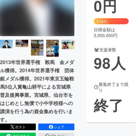
0
円
まちづくり・地域活性化
114%
目標金額は
CAMPFIRE for Social Good
CAMPFIRE Creation
3,000,000円
CAMPFIREふるさと納税
machi-ya
コミュニティ
支援者数
98
人
2013年世界選手権 鞍馬 金メダ
ル獲得。2014年世界選手権 団体
銀メダル獲得。2021年東京五輪鞍
募集終了まで残
馬5位入賞亀山耕平による宮城県
り
普及復興事業。宮城県、仙台市を
終了
はじめとし無償で小中学校様への
講演を行う為の資金集めを行いま
す。
ポスト
シェア
LINEで送る
URLコピー