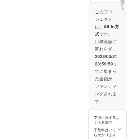
ンディ
選
だけで
一部遅
択
ショー
ング期
す
大丈
延によ
る
ツ』を
日終了
夫。生
このプロ
りお届
店頭に
後、順
理中も
けが遅
ジェクト
置いて
次対応
コレを
れる場
みたい
させて
履いて
は、
All-In方
合がご
という
いただ
もっと
ざいま
式
です。
方がも
きま
水泳を
す。そ
しい
す。
楽しも
目標金額に
の際に
らっ
う！ ※
はこち
関わらず、
しゃい
吸水
らから
ました
ショー
2023/03/31
ご連絡
ら、こ
ツでは
いたし
23:59:59
ま
ちらの
ありま
ます。
リタ―
せん。
でに集まっ
ンから
※通常の
た金額が
よろし
サニタ
くお願
リー
ファンディ
いいた
ショー
ングされま
しま
ツとし
す。 こ
ても、
す。
ちらの
ご利用
プラン
頂けま
でまず
す。
支援に関するよ
10枚を
※2023
くある質問
お試し
年6月以
販売し
手数料はいく
降、順
て頂く
らかかります
次郵送
事が可