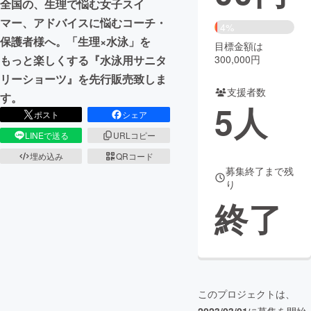
全国の、生理で悩む女子スイ
マー、アドバイスに悩むコーチ・
まちづくり・地域活性化
4%
保護者様へ。「生理×水泳」を
目標金額は
300,000円
もっと楽しくする『水泳用サニタ
CAMPFIRE for Social Good
CAMPFIRE Creation
リーショーツ』を先行販売致しま
CAMPFIREふるさと納税
machi-ya
コミュニティ
支援者数
す。
5
人
ポスト
シェア
LINEで送る
URLコピー
埋め込み
QRコード
募集終了まで残
り
終了
このプロジェクトは、