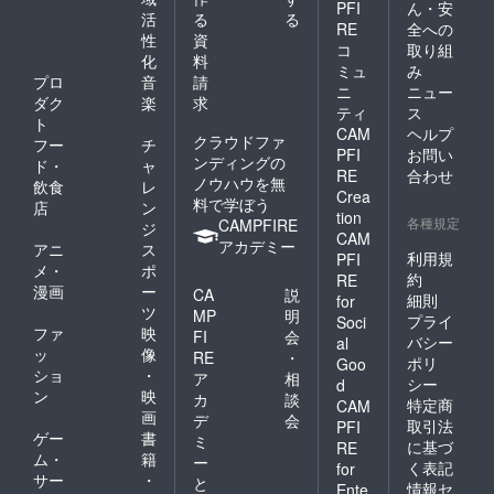
PFI
ん・安
活
る
る
RE
全への
性
資
コ
取り組
化
料
ミュ
み
プロ
音
請
ニ
ニュー
ダク
楽
求
ティ
ス
ト
CAM
ヘルプ
クラウドファ
フー
チ
PFI
お問い
ンディングの
ド・
ャ
RE
合わせ
ノウハウを無
飲食
レ
Crea
料で学ぼう
店
ン
tion
各種規定
CAMPFIRE
ジ
CAM
アカデミー
アニ
ス
利用規
PFI
メ・
ポ
約
RE
漫画
ー
CA
説
細則
for
ツ
MP
明
プライ
Soci
ファ
映
FI
会
バシー
al
ッ
像
RE
・
ポリ
Goo
ショ
・
ア
相
シー
d
ン
映
カ
談
特定商
CAM
画
デ
会
取引法
PFI
ゲー
書
ミ
に基づ
RE
ム・
籍
ー
く表記
for
サー
・
と
情報セ
Ente