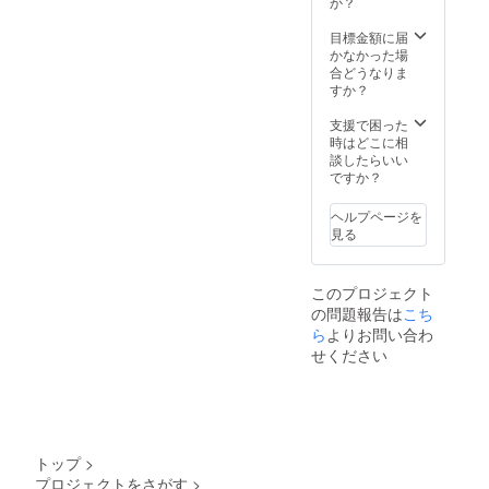
か？
にて対
能で
応させ
す。備
目標金額に届
て頂き
考欄に
かなかった場
ます。
詳しい
合どうなりま
※生産ラ
内容を
すか？
インの
ご記入
一部遅
くださ
支援で困った
延によ
い。 ※
時はどこに相
りお届
クラウ
談したらいい
けが遅
ドファ
ですか？
れる場
ンディ
合がご
ング期
ざいま
ヘルプページを
日終了
す。そ
見る
後、順
の際に
次対応
はこち
させて
らから
このプロジェクト
いただ
ご連絡
の問題報告は
こち
きま
いたし
す。
ら
よりお問い合わ
ます。
せください
トップ
>
プロジェクトをさがす
>