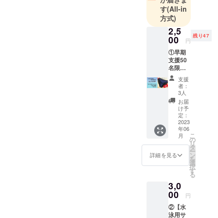
す
(All-in
方式)
2,5
残り47
00
円
①早期
支援50
名限
定！
支援
【水泳
者：
用サニ
3人
タリー
お届
ショー
け予
ツ 1
定：
枚】を
2023
年06
お届
こ
月
け。 水
の
リ
泳コー
タ
ー
チが本
ン
詳細を見る
を
気で考
選
択
えた
す
る
『水泳
3,0
中に使
えるサ
00
円
ニタ
②【水
リー
泳用サ
ショー