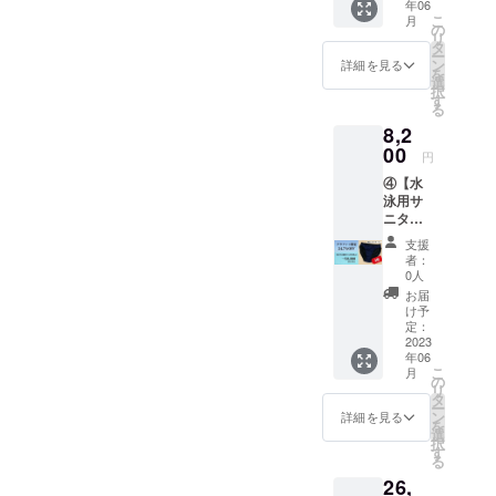
年06
チが本
くな
水泳を
こ
月
気で考
い」を
の
楽しも
リ
えた
コンセ
タ
う！ ※
ー
『水泳
プトに
ン
吸水
詳細を見る
を
中に使
開発し
選
ショー
択
えるサ
まし
す
ツでは
る
ニタ
た！ 練
ありま
8,2
リー
習用水
せん。
ショー
00
着の下
※通常の
円
ツ』を
に履く
サニタ
④【水
リター
だけで
リー
泳用サ
ンとし
大丈
ショー
ニタ
てお届
夫。生
ツとし
リー
け致し
理中も
ても、
支援
ショー
ます。
コレを
ご利用
者：
ツ 3
「漏れ
履いて
0人
頂けま
枚】を
ない・
もっと
す。
お届
お届
バレな
水泳を
け予
※2023
け。 水
い・恥
定：
楽しも
年6月以
泳コー
2023
ずかし
う！ ※
降、順
年06
チが本
くな
吸水
次郵送
こ
月
気で考
い」を
の
ショー
にて対
リ
えた
コンセ
タ
ツでは
応させ
ー
『水泳
プトに
ン
ありま
詳細を見る
て頂き
を
中に使
開発し
選
せん。
ます。
択
えるサ
まし
す
※通常の
※生産ラ
る
ニタ
た！ 練
サニタ
インの
26,
リー
習用水
リー
一部遅