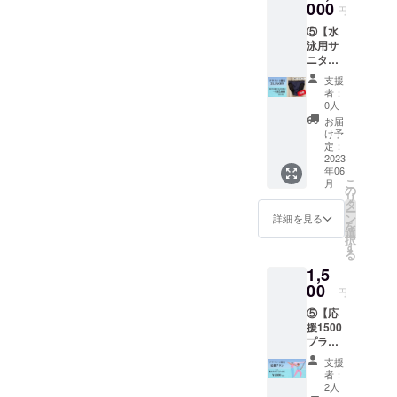
ショー
000
着の下
ショー
延によ
円
ツ』を
に履く
ツとし
りお届
⑤【水
リター
だけで
ても、
けが遅
泳用サ
ンとし
大丈
ご利用
れる場
ニタ
てお届
夫。生
頂けま
合がご
リー
け致し
理中も
す。
ざいま
支援
ショー
ます。
コレを
※2023
者：
す。そ
ツ 10
「漏れ
履いて
0人
年6月以
の際に
枚】 団
ない・
もっと
降、順
お届
はこち
体様
バレな
水泳を
け予
次郵送
らから
や、代
い・恥
定：
楽しも
にて対
ご連絡
表して
2023
ずかし
う！ ※
応させ
いたし
年06
複数枚
くな
吸水
て頂き
ます。
こ
月
ご購入
い」を
の
ショー
ます。
リ
の方へ
コンセ
タ
ツでは
※生産ラ
ー
オスス
プトに
ン
ありま
詳細を見る
インの
を
メで
開発し
選
せん。
一部遅
択
す。備
まし
す
※通常の
延によ
る
考欄
た！ 練
サニタ
りお届
1,5
に、10
習用水
リー
けが遅
枚分の
00
着の下
ショー
れる場
円
サイズ
に履く
ツとし
合がご
⑤【応
をご記
だけで
ても、
ざいま
援1500
入くだ
大丈
ご利用
す。そ
プラ
さい。
夫。生
頂けま
の際に
ン。お
水泳
理中も
す。
はこち
支援
礼の
コーチ
コレを
※2023
者：
らから
メール
が本気
履いて
2人
年6月以
ご連絡