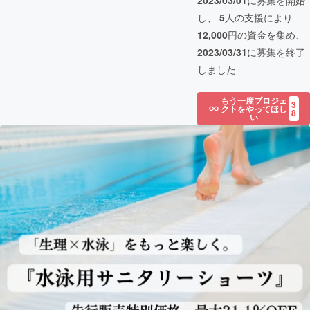
2023/03/01
に募集を開始
し、
5
人の支援により
12,000
円の資金を集め、
2023/03/31
に募集を終了
しました
もう一度プロジェ
3
クトをやってほし
8
い