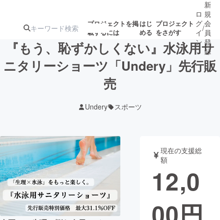
新
ロ
規
グ
会
プロジェクトを掲
はじ
プロジェクト
/
載するには
める
をさがす
イ
員
ン
登
『もう、恥ずかしくない』水泳用サ
録
ニタリーショーツ「Undery」先行販
売
人気のプロ
注目のリ
注目の新着プロ
募集終了が近いプ
もうすぐ公開
ジェクト
ターン
ジェクト
ロジェクト
されます
Undery
スポーツ
アート・写真
音楽
現在の支援総
テクノロジー・ガジェット
ゲーム・サ
額
12,0
映像・映画
書籍・雑誌
00
円
ビジネス・起業
チャレンジ