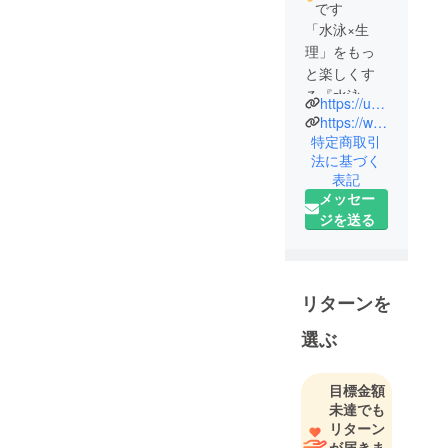
です
「水泳×生
理」をもっ
と楽しくす
る『水泳用
https://undery-com.myshopify.com/
サニタリー
https://www.instagram.com/undery_com/
ショーツ』
特定商取引
法に基づく
を取り扱っ
表記
ています。
メッセー
ジを送る
リターンを
選ぶ
目標金額
未達でも
リターン
が届きま