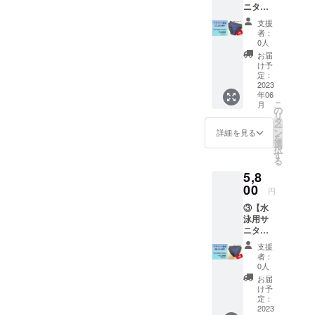
ニタ
ツ』を
リー
リター
支援
ショー
ンとし
者：
ツ 1
てお届
0人
枚】を
け致し
お届
お届
ます。
け予
け。 水
「漏れ
定：
泳コー
2023
ない・
年06
チが本
バレな
こ
月
気で考
い・恥
の
リ
えた
ずかし
タ
ー
『水泳
くな
ン
詳細を見る
を
中に使
い」を
選
択
えるサ
コンセ
す
る
ニタ
プトに
5,8
リー
開発し
ショー
00
まし
円
ツ』を
た！ 練
③【水
リター
習用水
泳用サ
ンとし
着の下
ニタ
てお届
に履く
リー
け致し
だけで
支援
ショー
ます。
大丈
者：
ツ 2
「漏れ
夫。生
0人
枚】を
ない・
理中も
お届
お届
バレな
コレを
け予
け。 水
い・恥
定：
履いて
泳コー
2023
ずかし
もっと