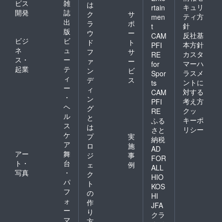
ビス
雑
は
キュリ
rtain
開発
誌
ク
サ
ティ方
men
出
ラ
ポ
針
t
版
ウ
ー
反社基
CAM
ビジ
ビ
ド
ト
本方針
PFI
ネ
ュ
フ
サ
カスタ
RE
ス・
ー
ァ
ー
マーハ
for
起業
テ
ン
ビ
ラスメ
Spor
ィ
デ
ス
ントに
ts
ー
ィ
対する
CAM
・
ン
考え方
PFI
ヘ
グ
クッ
RE
ル
と
キーポ
ふる
ス
は
リシー
さと
ケ
プ
実
納税
ア
ロ
施
AD
アー
舞
ジ
事
FOR
ト・
台
ェ
例
ALL
写真
・
ク
HIO
パ
ト
KOS
フ
の
HI
ォ
作
JFA
ー
り
クラ
マ
方