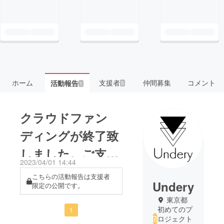
ホーム
支援者
仲間募集
コメント
活動報告
5
1
クラウドファン
ディングが終了致
しました。ご支援
2023/04/01 14:44
を賜りまして、誠
こちらの活動報告は支援者
Undery
限定の公開です。
にありがとうござ
東京都
いました。
初めてのプ
1
ロジェクト