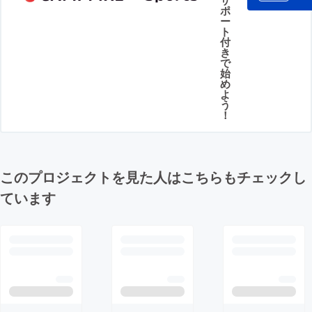
ポ
ー
ト
付
き
で
始
め
よ
う
！
このプロジェクトを見た人はこちらもチェックし
ています