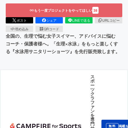
もう一度プロジェクトをやってほしい
38
ポスト
シェア
LINEで送る
URLコピー
埋め込み
QRコード
全国の、生理で悩む女子スイマー、アドバイスに悩む
コーチ・保護者様へ。「生理×水泳」をもっと楽しくす
る『水泳用サニタリーショーツ』を先行販売致します。
ス
ポ
ー
ツ
ク
ラ
フ
ァ
ン
を
専
門
掲載
無料
サ