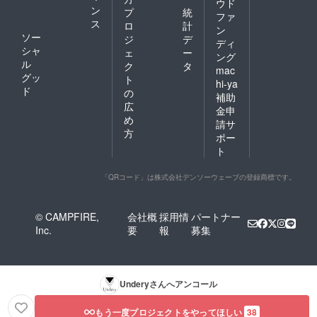
ウド
ン
プ
統
ファ
ス
ロ
計
ン
ソー
ジ
デ
ディ
シャ
ェ
ー
ング
ル
ク
タ
mac
グッ
ト
hi-ya
ド
の
補助
広
金申
め
請サ
方
ポー
ト
「QRコード」は株式会社デンソーウェーブの登録商標です。
© CAMPFIRE,
会社概
採用情
パートナー
Inc.
要
報
募集
Undery
さんへアンコール
もう一度プロジェクトをやってほしい
38