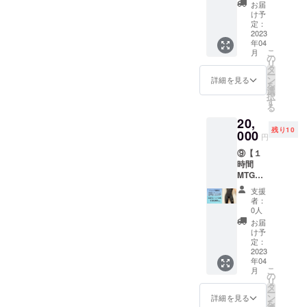
をお送
で考え
もっと
降、順
お届
いたし
りしま
た『水
水泳を
け予
次郵送
ます。
す】 リ
泳中に
定：
楽しも
にて対
ターン
2023
使える
う！ ※
応させ
年04
はいら
サニタ
吸水
て頂き
こ
月
ないけ
リー
の
ショー
ます。
リ
ど、応
ショー
タ
ツでは
※生産ラ
ー
援した
ツ』を
ン
ありま
詳細を見る
インの
を
いとい
リター
選
せん。
一部遅
択
う温か
ンとし
す
※通常の
延によ
る
いお言
てお届
サニタ
りお届
20,
葉有難
け致し
リー
けが遅
残り10
うござ
000
ます。
ショー
れる場
円
いま
「漏れ
ツとし
合がご
⑨【１
す！ 細
ない・
ても、
ざいま
時間
やかで
バレな
ご利用
す。そ
MTG＋
は御座
い・恥
頂けま
の際に
ショー
います
ずかし
す。
はこち
支援
ツ10
が、
くな
※2023
者：
らから
枚】 小
「お礼
い」を
0人
年6月以
ご連絡
売をさ
のメッ
コンセ
降、順
お届
いたし
れてい
セー
プトに
け予
次郵送
ます。
る事業
ジ」を
定：
開発し
にて対
者様
2023
贈らせ
まし
応させ
年04
で、こ
て頂き
た！ 練
て頂き
こ
月
の『水
ます。
の
習用水
ます。
リ
泳用サ
※クラウ
タ
着の下
※生産ラ
ー
ニタ
ドファ
ン
に履く
詳細を見る
インの
を
リー