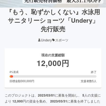
『もう、恥ずかしくない』水泳用
サニタリーショーツ「Undery」
先行販売
Undery
スポーツ
現在の支援総額
12,000
円
終了
4
%達成
目標金額
300,000
円
支援者数
5
人
このプロジェクトは、
2023/03/01
に募集を開始し、
5
人の支援に
より
12,000
円の資金を集め、
2023/03/31
に募集を終了しました