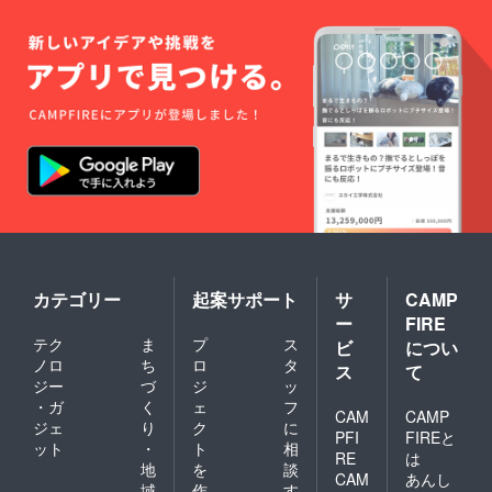
カテゴリー
起案サポート
サ
CAMP
ー
FIRE
テク
ま
プ
ス
ビ
につい
ノロ
ち
ロ
タ
ス
て
ジー
づ
ジ
ッ
・ガ
く
ェ
フ
CAM
CAMP
ジェ
り
ク
に
PFI
FIREと
ット
・
ト
相
RE
は
地
を
談
CAM
あんし
域
作
す