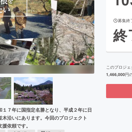
募集終
CAMPFIRE for Social Good
CAMPFIRE Creation
終
CAMPFIREふるさと納税
machi-ya
コミュニティ
このプロジェ
1,466,000
円
和１７年に国指定名勝となり、平成２年に日
並木沿いにあります。今回のプロジェクト
支援依頼です。