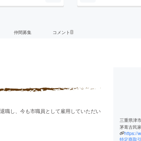
仲間募集
コメント
1
退職し、今も市職員として雇用していただい
三重県津
茅葺古民
https:/
特定商取