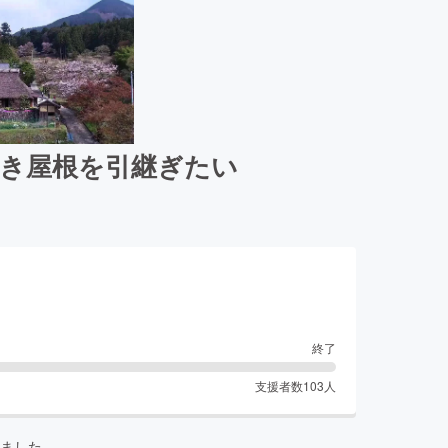
葺き屋根を引継ぎたい
終了
支援者数
103
人
ました