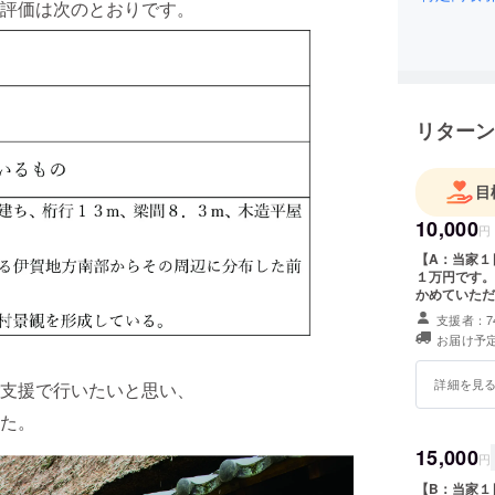
評価は次のとおりです。
リターン
目
10,000
円
【A：当家１
１万円です。
かめていただ
験、移住計画
支援者：7
行、大洞山ト
お届け予定
い方は自由で
きます。 当家を１日利用して頂く日に希望があれば ①ヤマザクラの苗を
提供 （１
詳細を見
支援で行いたいと思い、
苗） ②三多
せて頂きます
た。
いても結構です。 ＜当家利用に関する注意＞ ※令
ターンとな
15,000
円
以降の10年
い。固まらな
【B：当家１