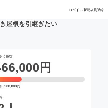
ログイン
/
新規会員登録
葺き屋根を引継ぎたい
うすぐ公開されます
支援総額
プロダクト
466,000
円
ファッション
スポーツ
,900,000円
数
ア
ソーシャルグッド
3
人