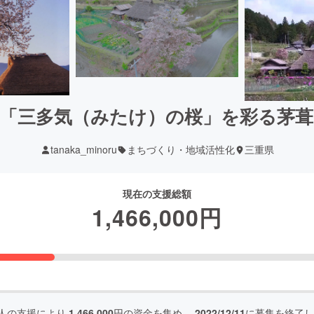
「三多気（みたけ）の桜」を彩る茅
tanaka_minoru
まちづくり・地域活性化
三重県
現在の支援総額
1,466,000
円
人の支援により
1,466,000
円の資金を集め、
2022/12/11
に募集を終了し