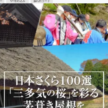
ピー
埋め込み
QRコード