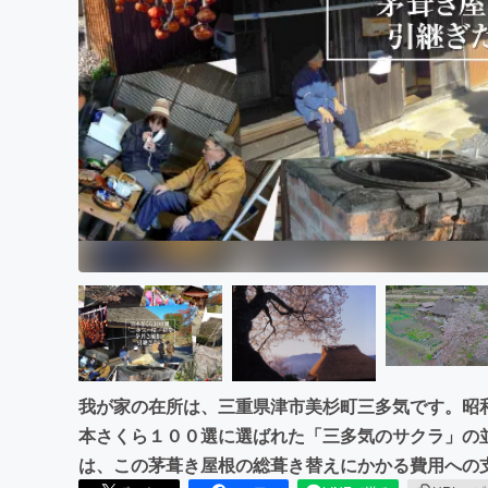
まちづくり・地域活性化
我が家の在所は、三重県津市美杉町三多気です。昭
本さくら１００選に選ばれた「三多気のサクラ」の
は、この茅葺き屋根の総葺き替えにかかる費用への