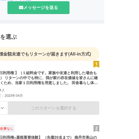
メッセージを送る
を選ぶ
標金額未達でもリターンが届きます
(All-in方式)
日利用権 】（１組料金です。家族や友達と利用した場合も
） リターンの中でも特に、我が家の存在価値を皆さんに確
くため、当家１日利用権を用意しました。 田舎暮らし体
のリハーサル、ワーケーション、リフレッシュ、家族旅
4人
レッキングの休憩、多種多様な趣味や第二の故郷など、使
：2023年04月
す。 ※例えば10万円ご支援を頂ければ最高10日間ご利用で
利用者５本まで：発芽後２～６か月の１０～２０ｃｍ程度の
このリターンを選択する
る
気及び周辺の案内 ③田舎暮らし体験のコーディネート をさ
。また、古民家のDIYがご趣味の方には、相談のうえ実践頂
和５年４月以降のリ
ります。 有効期限は設定していませんが最長令和５年４月
在庫なし
間が目安です。 備考欄に希望日と希望内容を記入くださ
い場合は、後日メールにて調整させて頂ければと思いま
日利用権+屋根葺替体験】 （先着20名まで） 南丹市美山の