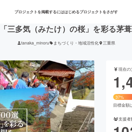
プロジェクトを掲載するには
はじめる
プロジェクトをさがす
「三多気（みたけ）の桜」を彩る茅
tanaka_minoru
まちづくり・地域活性化
三重県
注目のリターン
注目の新着プロジェクト
募集終了が近いプロジェクト
も
現在の
音楽
舞台・パフォーマンス
1,
ゲーム・サービス開発
フード・飲食店
37%
書籍・雑誌出版
アニメ・漫画
目標金額は3
支援者
チャレンジ
ビューティー・ヘルスケ
10