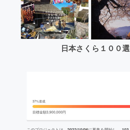
日本さくら１００選
37
%達成
目標金額
3,900,000
円
このプロジェクトは、
2022/10/06
に募集を開始し、
103