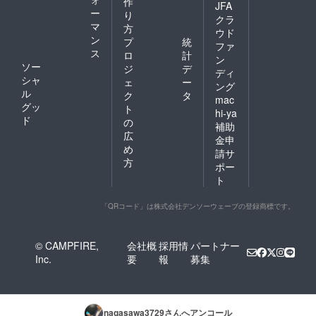
作
JFA
ー
り
クラ
マ
方
ウド
ン
プ
統
ファ
ス
ロ
計
ン
ソー
ジ
デ
ディ
シャ
ェ
ー
ング
ル
ク
タ
mac
グッ
ト
hi-ya
ド
の
補助
広
金申
め
請サ
方
ポー
ト
「QRコード」は株式会社デンソーウェーブの登録商標です。
© CAMPFIRE,
会社概
採用情
パートナー
Inc.
要
報
募集
nagasawa3729
さんへアンコール