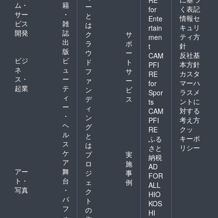
ム・
籍
ー
く表記
for
サー
・
と
情報セ
Ente
ビス
雑
は
キュリ
rtain
開発
誌
ク
サ
ティ方
men
出
ラ
ポ
針
t
版
ウ
ー
反社基
CAM
ビジ
ビ
ド
ト
本方針
PFI
ネ
ュ
フ
サ
カスタ
RE
ス・
ー
ァ
ー
マーハ
for
起業
テ
ン
ビ
ラスメ
Spor
ィ
デ
ス
ントに
ts
ー
ィ
対する
CAM
・
ン
考え方
PFI
ヘ
グ
クッ
RE
ル
と
キーポ
ふる
ス
は
リシー
さと
ケ
プ
実
納税
ア
ロ
施
AD
アー
舞
ジ
事
FOR
ト・
台
ェ
例
ALL
写真
・
ク
HIO
パ
ト
KOS
フ
の
HI
ォ