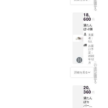
を
選
い商品を生
択
す
る
み出すこと
18,
を目指して
600
円
います。
湯たん
ぽ×2個
支援
者：
0人
お届
け予
定：
2022
年12
こ
月
の
リ
タ
ー
ン
詳細を見る
を
選
択
す
る
20,
360
円
湯たん
ぽカ
バー付