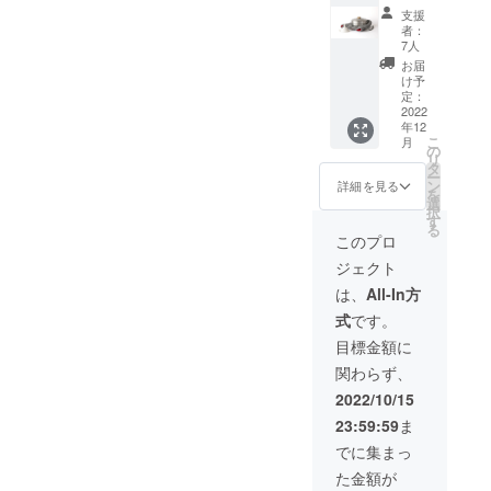
×1個
支援
者：
7人
お届
け予
定：
2022
年12
こ
月
の
リ
タ
ー
ン
詳細を見る
を
選
択
す
る
このプロ
ジェクト
は、
All-In方
式
です。
目標金額に
関わらず、
2022/10/15
23:59:59
ま
でに集まっ
た金額が