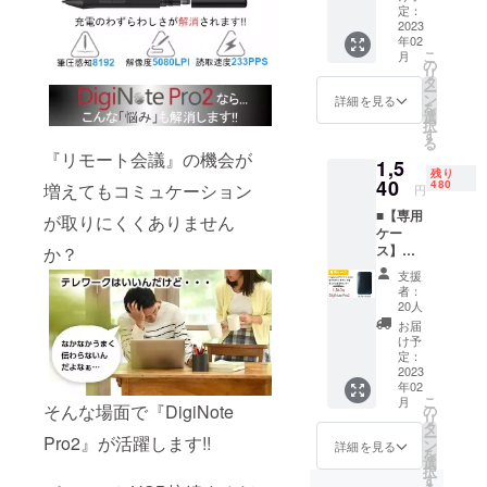
込)⇒19,
Pro2』
定：
品の調
した場
180円
2023
1台 ※商
達状
合な
年02
(税・送
品の仕
況、生
ど、一
こ
月
料込) ■
様やデ
の
産工程
般販売
リ
カ
ザイン
タ
上の都
価格が
ー
ラー：
等の細
ン
合等に
詳細を見る
予定よ
を
アッ
かい点
選
より、
り下が
択
シュグ
につい
す
出荷時
る可能
る
レイ、
て、一
期が遅
性もご
『リモート会議』の機会が
1,5
パール
部変更
れる可
ざいま
残り
ゴール
40
が生じ
480
能性が
増えてもコミュケーション
す。
円
ド、ホ
る場合
ござい
■【専用
ワイト
が取りにくくありません
がござ
ます。
ケー
（お選
います
※多くの
ス】
か？
びいた
のでご
ご支援
DigiNot
だけま
了承く
をいた
支援
e Pro2
す） ■
ださ
だくこ
者：
用
内容：
い。 ※
20人
とで生
【30%
『DigiN
ご注文
産効率
お届
OFF】
ote
数や部
け予
が向上
500個限
Pro2』
定：
品の調
した場
定 ■定
2023
2台 ※
達状
合な
年02
価：
カラー
況、生
ど、一
こ
月
2,200円
そんな場面で『DigiNote
の組合
の
産工程
般販売
リ
(税
せ自由
タ
上の都
価格が
ー
Pro2』が活躍します!!
込)⇒1,5
※商品の
ン
合等に
詳細を見る
予定よ
を
40円
仕様や
選
より、
り下が
択
(税・送
デザイ
す
出荷時
る可能