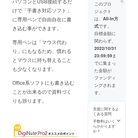
る
パソコンとUSB接続するだ
料込) ■
ン等の
期が遅
このプロ
性もご
カ
細かい
れる可
ざいま
けで「手書き対応ソフト」
ジェクト
ラー：
点につ
能性が
す。
ブラッ
いて、
ござい
は、
All-In方
に専用ペンで自由自在に書
クのみ
一部変
ます。
式
です。
■素材：
更が生
き込む事ができます。
※多くの
PUレ
じる場
ご支援
目標金額に
ザー ※
合がご
をいた
関わらず、
専用ペンは「マウス代わ
商品の
ざいま
だくこ
仕様や
すので
とで生
2022/10/31
り」にもなるため、慣れる
デザイ
ご了承
産効率
23:59:59
ま
ン等の
くださ
が向上
とマウスに持ち替えること
細かい
い。 ※
した場
でに集まっ
点につ
ご注文
合な
も少なくなります。
た金額が
いて、
数や部
ど、一
一部変
品の調
般販売
ファンディ
更が生
達状
Office系ソフトにも書き込む
価格が
ングされま
じる場
況、生
予定よ
合がご
ことが出来るので資料づく
産工程
り下が
す。
ざいま
上の都
る可能
りも捗ります。
すので
合等に
性もご
ご了承
より、
ざいま
支援に関するよ
くださ
出荷時
す。
くある質問
い。 ※
期が遅
ご注文
れる可
手数料はいく
数や部
能性が
らかかります
品の調
ござい
か？
達状
ます。