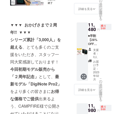
の
リ
カ
タ
ー
ラー：
ン
詳細を見る
を
アッ
選
択
シュグ
す
る
レイ、
11,
パール
▼▼▼ おかげさまで２周
残り
ゴール
480
300
円
年!! ▼▼▼
ド、ホ
■早割
ワイト
シリーズ累計「3,000人」を
【28%
（お選
OFF】
びいた
超える
、とても多くのご支
300台限
だけま
支援
定 ■定
す） ■
者：
援をいただき、スタッフ一
価：
内容：
0人
15,950
『DigiN
同大変感謝しております！
お届
円(税
ote
け予
込)⇒11,
今回初期モデル販売から
Pro2』
定：
480円
2023
1台 ※商
「２周年記念」
として、
最
年02
(税・送
品の仕
こ
月
料込) ■
様やデ
の
新モデル「DigiNote Pro2」
リ
カ
ザイン
タ
ー
ラー：
等の細
ン
詳細を見る
をより多くの皆さまに
お得
を
アッ
かい点
選
択
シュグ
につい
す
な価格でご提供
出来るよ
る
レイ、
て、一
11,
パール
う、CAMPFIRE様で公開さ
部変更
残り
ゴール
980
が生じ
500
円
せていただけることになり
ド、ホ
る場合