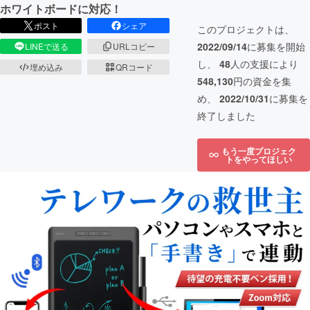
ホワイトボードに対応！
ポスト
シェア
このプロジェクトは、
2022/09/14
に募集を開始
LINEで送る
URLコピー
し、
48
人の支援により
埋め込み
QRコード
548,130
円の資金を集
め、
2022/10/31
に募集を
終了しました
もう一度プロジェク
トをやってほしい