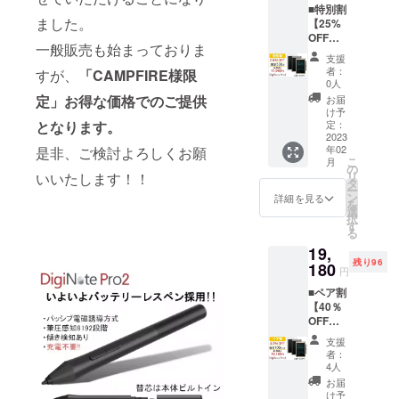
■特別割
ワイト
がござ
ました。
【25%
（お選
います
OFF】
びいた
のでご
一般販売も始まっておりま
500台限
だけま
了承く
支援
定 ■定
す） ■
ださ
者：
すが、
「CAMPFIRE様限
価：
内容：
い。 ※
0人
15,950
『DigiN
ご注文
定」お得な価格でのご提供
お届
円(税
ote
数や部
け予
込)⇒11,
となります。
Pro2』
定：
品の調
980円
2023
1台 ※商
達状
年02
是非、ご検討よろしくお願
(税・送
品の仕
況、生
こ
月
料込) ■
様やデ
の
産工程
リ
いいたします！！
カ
ザイン
タ
上の都
ー
ラー：
等の細
ン
合等に
詳細を見る
を
アッ
かい点
選
より、
択
シュグ
につい
す
出荷時
る
レイ、
て、一
期が遅
19,
パール
部変更
れる可
残り96
ゴール
180
が生じ
能性が
円
ド、ホ
る場合
ござい
■ペア割
ワイト
がござ
ます。
【40％
（お選
います
※多くの
OFF】
びいた
のでご
ご支援
100セッ
だけま
了承く
をいた
支援
ト限定
す） ■
ださ
だくこ
者：
■定価：
内容：
い。 ※
4人
とで生
31,900
『DigiN
ご注文
産効率
お届
円(税
ote
数や部
け予
が向上