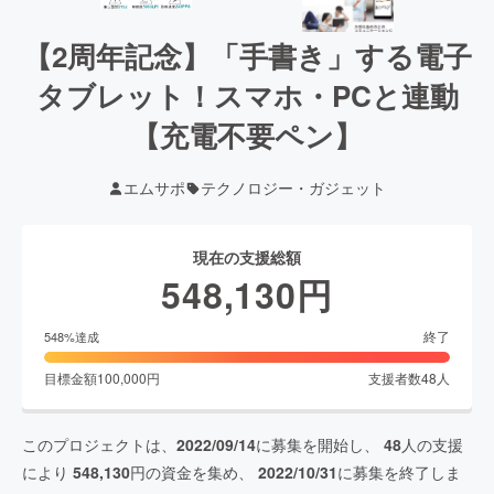
【2周年記念】「手書き」する電子
タブレット！スマホ・PCと連動
【充電不要ペン】
エムサポ
テクノロジー・ガジェット
現在の支援総額
548,130
円
終了
548
%達成
目標金額
100,000
円
支援者数
48
人
このプロジェクトは、
2022/09/14
に募集を開始し、
48
人の支援
により
548,130
円の資金を集め、
2022/10/31
に募集を終了しま