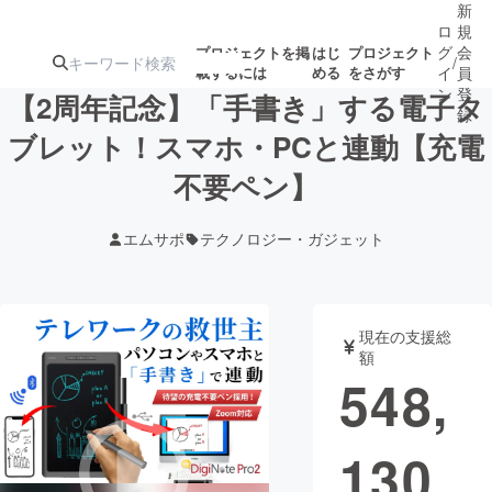
新
ロ
規
グ
会
プロジェクトを掲
はじ
プロジェクト
/
載するには
める
をさがす
イ
員
ン
登
【2周年記念】「手書き」する電子タ
録
ブレット！スマホ・PCと連動【充電
不要ペン】
人気のプロ
注目のリ
注目の新着プロ
募集終了が近いプ
もうすぐ公開
ジェクト
ターン
ジェクト
ロジェクト
されます
エムサポ
テクノロジー・ガジェット
アート・写真
音楽
現在の支援総
テクノロジー・ガジェット
ゲーム・サ
額
548,
映像・映画
書籍・雑誌
130
ビジネス・起業
チャレンジ