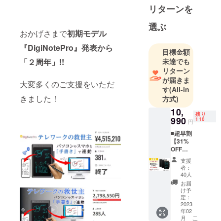
その架け橋
リターンを
になれるよ
選ぶ
う活動して
おかげさまで
初期モデル
います。
『DigiNotePro』発表から
目標金額
お問い合わ
「２周年」!!
未達でも
せ先：
リターン
が届きま
info★msapo
大変多くのご支援をいただ
す
(All-in
.jp
きました！
方式)
★を@に変
10,
えてご連絡
残り
990
110
円
願います
■超早割
【31%
OFF】
150台限
支援
定 ■定
者：
価：
40人
15,950
お届
円(税
け予
込)⇒10,
定：
990円
2023
年02
(税・送
こ
月
料込) ■