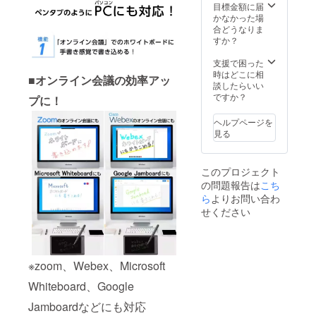
況、生
※多くの
目標金額に届
産工程
ご支援
かなかった場
上の都
をいた
合どうなりま
合等に
だくこ
すか？
より、
とで生
出荷時
産効率
支援で困った
期が遅
が向上
時はどこに相
■オンライン会議の効率アッ
れる可
した場
談したらいい
能性が
合な
ですか？
プに！
ござい
ど、一
ます。
般販売
ヘルプページを
※多くの
価格が
見る
ご支援
予定よ
をいた
り下が
だくこ
る可能
このプロジェクト
とで生
性もご
の問題報告は
こち
産効率
ざいま
が向上
ら
よりお問い合わ
す。
した場
せください
合な
ど、一
般販売
価格が
※zoom、Webex、Microsoft
予定よ
り下が
Whiteboard、Google
る可能
性もご
Jamboardなどにも対応
ざいま