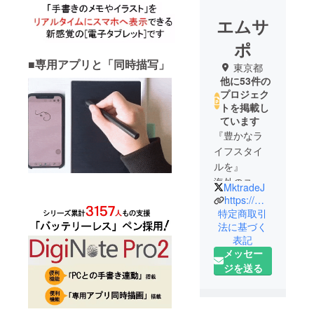
エムサ
ポ
■専用アプリと「同時描写」
東京都
他に53件の
プロジェク
トを掲載し
ています
『豊かなラ
イフスタイ
ルを』
海外のユ
MktradeJ
ニークな商
https://msapo.jimdosite.com/
品を中心に
特定商取引
法に基づく
ご紹介。
表記
生活にアク
メッセー
セントを加
ジを送る
え「自分ら
しく」過ご
す・・。