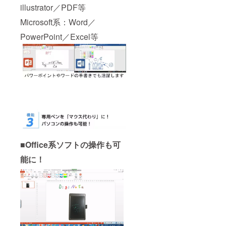
illustrator／PDF等
Microsoft系：Word／
PowerPoint／Excel等
■Office系ソフトの操作も可
能に！