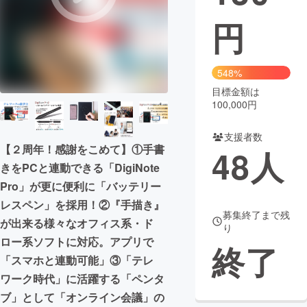
円
まちづくり・地域活性化
CAMPFIRE for Social Good
CAMPFIRE Creation
548%
CAMPFIREふるさと納税
machi-ya
コミュニティ
目標金額は
100,000円
支援者数
【２周年！感謝をこめて】①手書
48
人
きをPCと連動できる「DigiNote
Pro」が更に便利に「バッテリー
レスペン」を採用！②『手描き』
募集終了まで残
が出来る様々なオフィス系・ド
り
ロー系ソフトに対応。アプリで
終了
「スマホと連動可能」③「テレ
ワーク時代」に活躍する「ペンタ
ブ」として「オンライン会議」の