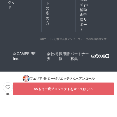
グッ
ト
hi-ya
ド
の
補助
広
金申
め
請サ
方
ポー
ト
「QRコード」は株式会社デンソーウェーブの登録商標です。
© CAMPFIRE,
会社概
採用情
パートナー
Inc.
要
報
募集
フェリア･S･ローゼリエッテ
さんへアンコール
もう一度プロジェクトをやってほしい
34