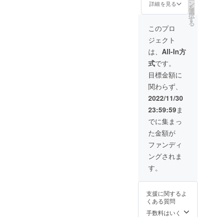
前のご
き風サ
ン
詳細を見る
を
記入を
ンクス
選
択
してく
カード
す
る
れた方
データ ･
このプロ
限定 ※
アクリ
ジェクト
希望さ
ルキー
れない
ホル
は、
All-In方
場合は
ダー(新
式
です。
名前を
規描き
匿名と
下ろし
目標金額に
してく
イラス
関わらず、
ださい
ト) ･
ファン
2022/11/30
会員証
23:59:59
ま
(プラ
カード)
でに集まっ
･アクリ
た金額が
ルスタ
ンド(新
ファンディ
規描き
ングされま
下ろし
イラス
す。
ト) ･マ
グカッ
プ(新規
支援に関するよ
描き下
くある質問
ろしイ
ラスト)
手数料はいく