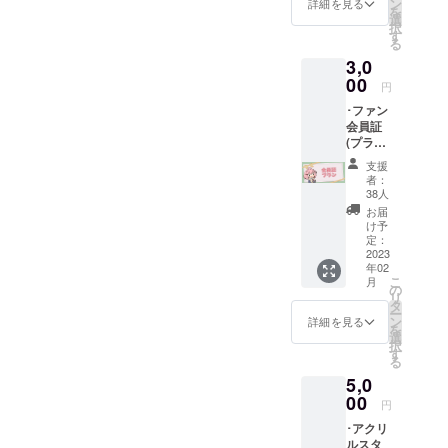
してく
ン
詳細を見る
を
クト進
れた方
選
択
展の様
限定 ※
す
る
子を(活
希望さ
3,0
動報告
れない
にて) ･
00
場合は
円
クラ
名前を
･ファン
ファン
匿名と
会員証
プロ
してく
(プラ
ジェク
ださい
カード)
トあり
支援
･スマホ
がとう
者：
&PC用
生配信
38人
壁紙 ･プ
でお名
お届
ロジェ
前を読
け予
クト進
み上げ
定：
展の様
2023
※備考欄
年02
子を(活
にお名
こ
月
動報告
前のご
の
リ
にて) ･
記入を
タ
ー
クラ
してく
ン
詳細を見る
を
ファン
れた方
選
択
プロ
限定 ※
す
る
ジェク
希望さ
5,0
トあり
れない
がとう
00
場合は
円
生配信
名前を
･アクリ
でお名
匿名と
ルスタ
前を読
してく