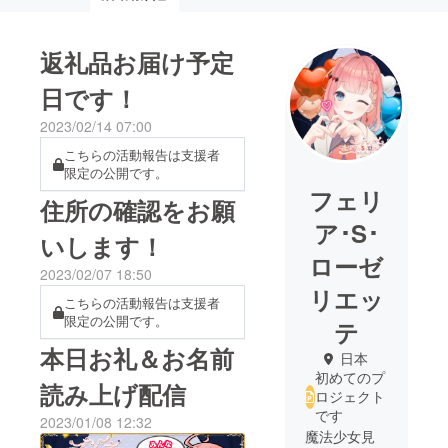
返礼品お届け予定
日です！
2023/02/14 07:00
こちらの活動報告は支援者
限定の公開です。
フェリ
住所の確認をお願
ア･S･
いします！
ローゼ
2023/02/07 18:50
リエッ
こちらの活動報告は支援者
限定の公開です。
テ
本日お礼＆お名前
日本
初めてのプ
読み上げ配信
ロジェクト
です
2023/01/08 12:32
魔法少女見