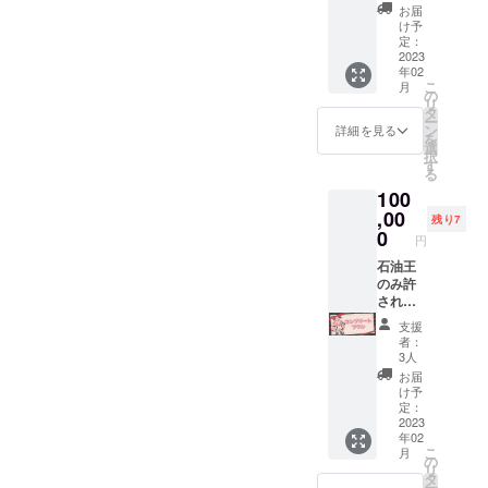
S.M.Lか
がとう
お届
ら選択
生配信
け予
可)(黒地
でお名
定：
+新規描
2023
前を読
年02
き下ろ
み上げ
こ
月
しイラ
※備考欄
の
リ
スト) ･
にお名
タ
ー
スマホ
前のご
ン
詳細を見る
を
&PC用
記入を
選
択
壁紙 ･プ
してく
す
る
ロジェ
れた方
100
クト進
限定 ※
展の様
,00
希望さ
残り7
子を(活
れない
0
円
動報告
場合は
にて) ･
石油王
名前を
クラ
のみ許
匿名と
ファン
される
してく
プロ
コンプ
ださい
支援
ジェク
リート
者：
トあり
セッ
3人
がとう
ト 全1
お届
生配信
点 ･コン
け予
でお名
ビニプ
定：
前を読
リント
2023
年02
み上げ
にて印
こ
月
※備考欄
刷可能
の
リ
にお名
な手書
タ
ー