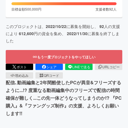
目標金額
500,000
円
支援者数
92
人
このプロジェクトは、
2022/10/22
に募集を開始し、
92
人の支援
により
612,600
円の資金を集め、
2022/11/30
に募集を終了しま
した
もう一度プロジェクトをやってほしい
ポスト
シェア
LINEで送る
URLコピー
埋め込み
QRコード
配信､動画編集と2年間酷使したPCが異音&フリーズする
ように...!? 度重なる動画編集中のフリーズで配信の時間
確保が難しく...この先一体どうなってしまうのか!? 『PC
購入』&『ファングッズ制作』の支援、よろしくお願い
します!!