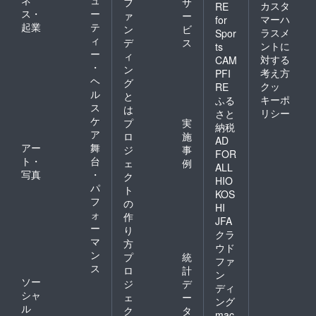
フ
サ
カスタ
RE
ス・
ー
ァ
ー
マーハ
for
起業
テ
ン
ビ
ラスメ
Spor
ィ
デ
ス
ントに
ts
ー
ィ
対する
CAM
・
ン
考え方
PFI
ヘ
グ
クッ
RE
ル
と
キーポ
ふる
ス
は
リシー
さと
ケ
プ
実
納税
ア
ロ
施
AD
アー
舞
ジ
事
FOR
ト・
台
ェ
例
ALL
写真
・
ク
HIO
パ
ト
KOS
フ
の
HI
ォ
作
JFA
ー
り
クラ
マ
方
ウド
ン
プ
統
ファ
ス
ロ
計
ン
ソー
ジ
デ
ディ
シャ
ェ
ー
ング
ル
ク
タ
mac