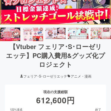
【Vtuber フェリア･S･ローゼリ
エッテ】PC購入費用&グッズ化プ
ロジェクト
フェリア･S･ローゼリエッテ
アニメ・漫画
現在の支援総額
612,600
円
終了
122
%達成