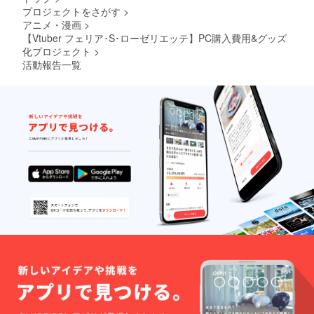
･スマホ
プロジェクトをさがす
>
&PC用
アニメ・漫画
>
壁紙 ･プ
ロジェ
【Vtuber フェリア･S･ローゼリエッテ】PC購入費用&グッズ
クト進
化プロジェクト
>
展の様
活動報告一覧
子を(活
動報告
にて) ･
クラ
ファン
プロ
ジェク
トあり
がとう
生配信
でお名
前を読
み上げ
※備考欄
にお名
前のご
記入を
してく
れた方
限定 ※
希望さ
れない