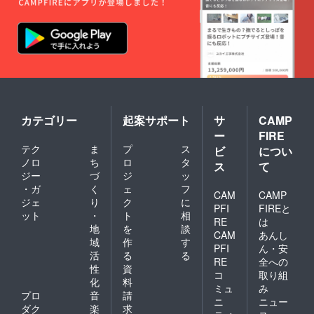
場合は
名前を
匿名と
してく
ださい
カテゴリー
起案サポート
サ
CAMP
ー
FIRE
テク
ま
プ
ス
ビ
につい
ノロ
ち
ロ
タ
ス
て
ジー
づ
ジ
ッ
・ガ
く
ェ
フ
CAM
CAMP
ジェ
り
ク
に
PFI
FIREと
ット
・
ト
相
RE
は
地
を
談
CAM
あんし
域
作
す
PFI
ん・安
活
る
る
RE
全への
性
資
コ
取り組
化
料
ミュ
み
プロ
音
請
ニ
ニュー
ダク
楽
求