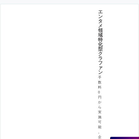
エ
ン
タ
メ
領
域
特
化
型
ク
ラ
フ
ァ
ン
手
数
料
0
円
か
ら
実
施
可
能
。
企