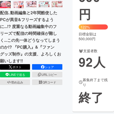
円
まちづくり・地域活性化
配信､動画編集と2年間酷使した
PCが異音&フリーズするよう
CAMPFIRE for Social Good
CAMPFIRE Creation
に...!? 度重なる動画編集中のフ
122%
CAMPFIREふるさと納税
machi-ya
コミュニティ
リーズで配信の時間確保が難し
目標金額は
500,000円
く...この先一体どうなってしまう
のか!? 『PC購入』&『ファン
支援者数
グッズ制作』の支援、よろしくお
92
人
願いします!!
ポスト
シェア
LINEで送る
URLコピー
募集終了まで残
埋め込み
QRコード
り
終了