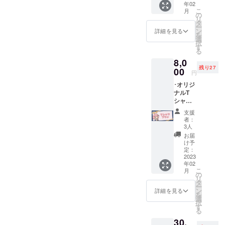
年02
壁紙 ･プ
前のご
こ
月
ロジェ
記入を
の
リ
クト進
してく
タ
ー
展の様
れた方
ン
詳細を見る
を
子を(活
限定 ※
選
択
動報告
希望さ
す
る
にて) ･
れない
8,0
クラ
場合は
残り27
ファン
00
名前を
円
プロ
匿名と
･オリジ
ジェク
してく
ナルT
トあり
ださい
シャツ1
がとう
点 (サイ
生配信
支援
ズS.M.L
でお名
者：
から選
前を読
3人
択可)(白
み上げ
お届
地+新規
※備考欄
け予
描き下
にお名
定：
ろしイ
2023
前のご
年02
ラスト)
記入を
こ
月
･スマホ
してく
の
リ
&PC用
れた方
タ
ー
壁紙 ･プ
限定 ※
ン
詳細を見る
を
ロジェ
希望さ
選
択
クト進
れない
す
る
展の様
場合は
30,
子を(活
名前を