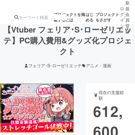
新
ロ
規
グ
会
プロジェクトを掲
はじ
プロジェクト
/
載するには
める
をさがす
イ
員
ン
登
【Vtuber フェリア･S･ローゼリエッ
録
テ】PC購入費用&グッズ化プロジェ
クト
人気のプロ
注目のリ
注目の新着プロ
募集終了が近いプ
もうすぐ公開
ジェクト
ターン
ジェクト
ロジェクト
されます
フェリア･S･ローゼリエッテ
アニメ・漫画
アート・写真
音楽
現在の支援総
テクノロジー・ガジェット
ゲーム・サ
額
612,
映像・映画
書籍・雑誌
600
ビジネス・起業
チャレンジ