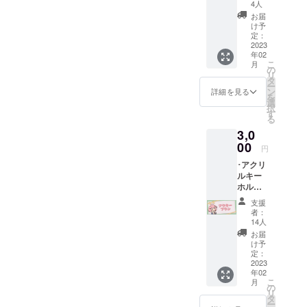
手書き
限定 ※
4人
風サン
希望さ
お届
クス
れない
け予
カード
場合は
定：
データ ･
2023
名前を
年02
スマホ
匿名と
こ
月
&PC用
してく
の
リ
壁紙 ･プ
ださい
タ
ー
ロジェ
ン
詳細を見る
を
クト進
選
択
展の様
す
る
子を(活
3,0
動報告
にて) ･
00
円
クラ
･アクリ
ファン
ルキー
プロ
ホル
ジェク
ダー1点
トあり
支援
(5cm×5
がとう
者：
cm予
生配信
14人
定)(新規
でお名
お届
描き下
前を読
け予
ろしイ
み上げ
定：
ラスト)
2023
※備考欄
年02
･スマホ
にお名
こ
月
&PC用
前のご
の
リ
壁紙 ･プ
記入を
タ
ー
ロジェ