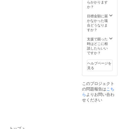
･オリジ
らかかります
ナルT
か？
シャツ
(白地
目標金額に届
+新規描
かなかった場
き下ろ
合どうなりま
しイラ
すか？
スト) ･
本プロ
支援で困った
ジェク
時はどこに相
ト限定
談したらいい
クッ
ですか？
ション
(40cm
ヘルプページを
予定)(新
見る
規描き
下ろし
イラス
このプロジェクト
ト) ･本
の問題報告は
こち
プロ
ジェク
ら
よりお問い合わ
ト限定
せください
パー
カー(黒
地+新規
描き下
ろしイ
ラスト)
トップ
>