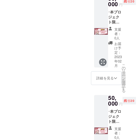
残り20
動報告
000
匿名と
円
にて) ･
してく
･本プロ
クラ
ださい
ジェク
ファン
ト限定
プロ
クッ
ジェク
支援
ション1
トあり
者：
点(四角
がとう
0人
系40cm
生配信
お届
予定)(新
でお名
け予
規描き
前を読
定：
下ろし
2023
み上げ
年02
イラス
※備考欄
こ
月
ト) ･ス
にお名
の
リ
マホ
前のご
タ
ー
&PC用
記入を
ン
詳細を見る
を
壁紙 ･プ
してく
選
択
ロジェ
れた方
す
る
クト進
限定 ※
50,
展の様
希望さ
残り20
子を(活
000
れない
円
動報告
場合は
･本プロ
にて) ･
名前を
ジェク
クラ
匿名と
ト限定
ファン
してく
パー
プロ
ださい
支援
カー1点
ジェク
者：
(サイズ
トあり
0人