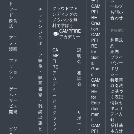
ティ
ス
ト
CAM
ヘルプ
クラウドファ
フー
チ
PFI
お問い
ンディングの
ド・
ャ
RE
合わせ
ノウハウを無
飲食
レ
Crea
料で学ぼう
店
ン
tion
各種規定
CAMPFIRE
ジ
CAM
アカデミー
アニ
ス
利用規
PFI
メ・
ポ
約
RE
漫画
ー
CA
説
細則
for
ツ
MP
明
プライ
Soci
ファ
映
FI
会
バシー
al
ッ
像
RE
・
ポリ
Goo
ショ
・
ア
相
シー
d
ン
映
カ
談
特定商
CAM
画
デ
会
取引法
PFI
ゲー
書
ミ
に基づ
RE
ム・
籍
ー
く表記
for
サー
・
と
情報セ
Ente
ビス
雑
は
キュリ
rtain
開発
誌
ク
サ
ティ方
men
出
ラ
ポ
針
t
版
ウ
ー
反社基
CAM
ビジ
ビ
ド
ト
本方針
PFI
ネ
ュ