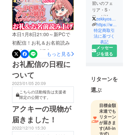
習いのフェ
リア・S・
ローゼリ
zekkyosensei
エッテで
https://www.youtube.com/channel/UC5laEaxR5O1Fsx1VtcJfw4A
す！
特定商取引
本日1月8日21:00～新PCで
法に基づく
絶叫先生の
表記
初配信！お礼＆お名前読み
もとで魔法
メッセー
とオタ活の
上げ＆グッズ紹介
もっと見る
ジを送る
修行中☽:ﾟ･
https://youtu.be/SzeT1IbnFR
お礼配信の日程に
⋆｡✰
4昨日新PCが届きました！
Youtubeで毎
ついて
日動画投
改めまして、みなさんあり
リターンを
稿、配信し
2023/01/05 20:09
がとうございました！お名
選ぶ
ています。
こちらの活動報告は支援者
前の読み上げや、今届いて
ぜひ遊びに
限定の公開です。
いるグッズを紹介しますの
来てね～♪
目標金額
アクキーの現物が
でお楽しみに♪
未達でも
リターン
届きました！
が届きま
2022/12/10 15:30
す
(All-in
方式)