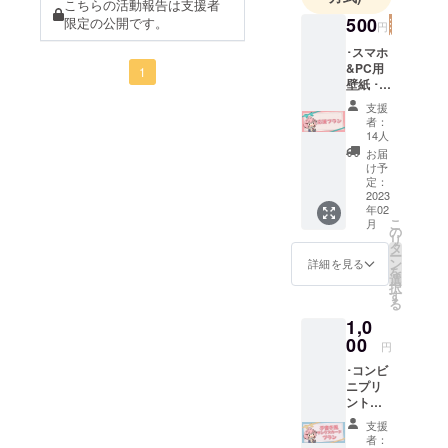
こちらの活動報告は支援者
500
限定の公開です。
円
･スマホ
&PC用
1
壁紙 ･プ
ロジェ
支援
クト進
者：
展の様
14人
子を(活
お届
動報告
け予
にて) ･
定：
クラ
2023
年02
ファン
こ
月
プロ
の
リ
ジェク
タ
ー
トあり
ン
詳細を見る
を
がとう
選
択
生配信
す
る
でお名
1,0
前を読
み上げ
00
円
※備考欄
･コンビ
にお名
ニプリ
前のご
ントに
記入を
て印刷
してく
支援
可能な
れた方
者：