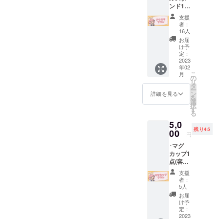
ンド1点
み上げ
ださい
(13cm×
※備考欄
支援
10cm予
にお名
者：
定)(新規
前のご
16人
描き下
記入を
お届
ろしイ
してく
け予
ラスト)
れた方
定：
･スマホ
2023
限定 ※
年02
&PC用
希望さ
こ
月
壁紙 ･プ
れない
の
リ
ロジェ
場合は
タ
ー
クト進
名前を
ン
詳細を見る
を
展の様
匿名と
選
択
子を(活
してく
す
る
動報告
ださい
5,0
にて) ･
残り45
クラ
00
円
ファン
･マグ
プロ
カップ1
ジェク
点(容量
トあり
200ml)
がとう
支援
(新規描
生配信
者：
き下ろ
でお名
5人
しイラ
前を読
お届
スト) ･
み上げ
け予
スマホ
※備考欄
定：
&PC用
2023
にお名