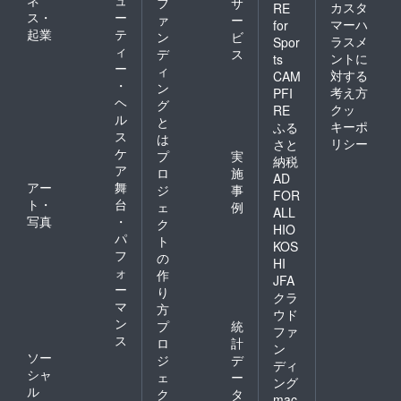
フ
サ
カスタ
RE
ス・
ー
ァ
ー
マーハ
for
起業
テ
ン
ビ
ラスメ
Spor
ィ
デ
ス
ントに
ts
ー
ィ
対する
CAM
・
ン
考え方
PFI
ヘ
グ
クッ
RE
ル
と
キーポ
ふる
ス
は
リシー
さと
ケ
プ
実
納税
ア
ロ
施
AD
アー
舞
ジ
事
FOR
ト・
台
ェ
例
ALL
写真
・
ク
HIO
パ
ト
KOS
フ
の
HI
ォ
作
JFA
ー
り
クラ
マ
方
ウド
ン
プ
統
ファ
ス
ロ
計
ン
ソー
ジ
デ
ディ
シャ
ェ
ー
ング
ル
ク
タ
mac