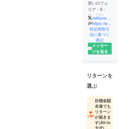
習いのフェ
リア・S・
ローゼリ
zekkyosensei
エッテで
https://www.youtube.com/channel/UC5laEaxR5O1Fsx1VtcJfw4A
す！
特定商取引
法に基づく
絶叫先生の
表記
もとで魔法
メッセー
とオタ活の
ジを送る
修行中☽:ﾟ･
⋆｡✰
Youtubeで毎
日動画投
リターンを
稿、配信し
選ぶ
ています。
ぜひ遊びに
来てね～♪
目標金額
未達でも
リターン
が届きま
す
(All-in
方式)