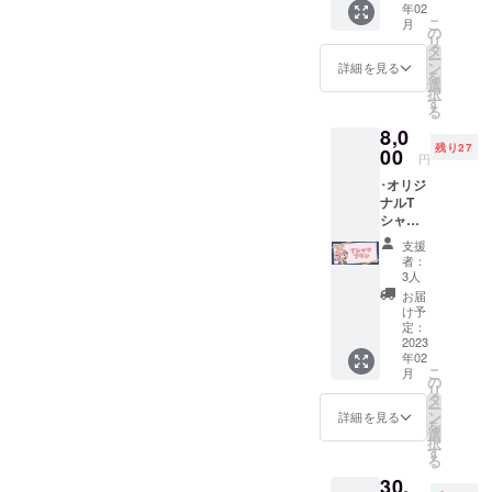
年02
壁紙 ･プ
前のご
こ
月
ロジェ
記入を
の
リ
クト進
してく
タ
ー
展の様
れた方
ン
詳細を見る
を
子を(活
限定 ※
選
択
動報告
希望さ
す
る
にて) ･
れない
8,0
クラ
場合は
残り27
ファン
00
名前を
円
プロ
匿名と
･オリジ
ジェク
してく
ナルT
トあり
ださい
シャツ1
がとう
点 (サイ
生配信
支援
ズS.M.L
でお名
者：
から選
前を読
3人
択可)(白
み上げ
お届
地+新規
※備考欄
け予
描き下
にお名
定：
ろしイ
2023
前のご
年02
ラスト)
記入を
こ
月
･スマホ
してく
の
リ
&PC用
れた方
タ
ー
壁紙 ･プ
限定 ※
ン
詳細を見る
を
ロジェ
希望さ
選
択
クト進
れない
す
る
展の様
場合は
30,
子を(活
名前を