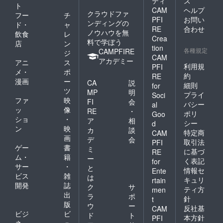
ティ
ス
ト
CAM
ヘルプ
クラウドファ
フー
チ
PFI
お問い
ンディングの
ド・
ャ
RE
合わせ
ノウハウを無
飲食
レ
Crea
料で学ぼう
店
ン
tion
各種規定
CAMPFIRE
ジ
CAM
アカデミー
アニ
ス
利用規
PFI
メ・
ポ
約
RE
漫画
ー
CA
説
細則
for
ツ
MP
明
プライ
Soci
ファ
映
FI
会
バシー
al
ッ
像
RE
・
ポリ
Goo
ショ
・
ア
相
シー
d
ン
映
カ
談
特定商
CAM
画
デ
会
取引法
PFI
ゲー
書
ミ
に基づ
RE
ム・
籍
ー
く表記
for
サー
・
と
情報セ
Ente
ビス
雑
は
キュリ
rtain
開発
誌
ク
サ
ティ方
men
出
ラ
ポ
針
t
版
ウ
ー
反社基
CAM
ビジ
ビ
ド
ト
本方針
PFI
ネ
ュ