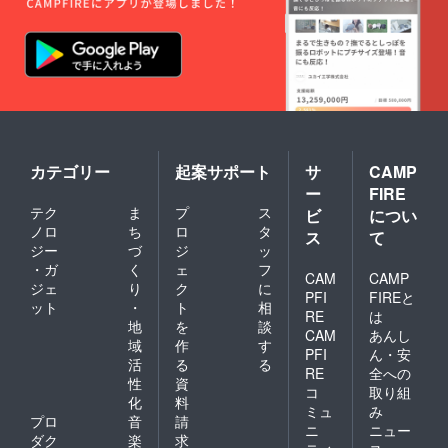
場合は
名前を
匿名と
してく
ださい
カテゴリー
起案サポート
サ
CAMP
ー
FIRE
テク
ま
プ
ス
ビ
につい
ノロ
ち
ロ
タ
ス
て
ジー
づ
ジ
ッ
・ガ
く
ェ
フ
CAM
CAMP
ジェ
り
ク
に
PFI
FIREと
ット
・
ト
相
RE
は
地
を
談
CAM
あんし
域
作
す
PFI
ん・安
活
る
る
RE
全への
性
資
コ
取り組
化
料
ミュ
み
プロ
音
請
ニ
ニュー
ダク
楽
求