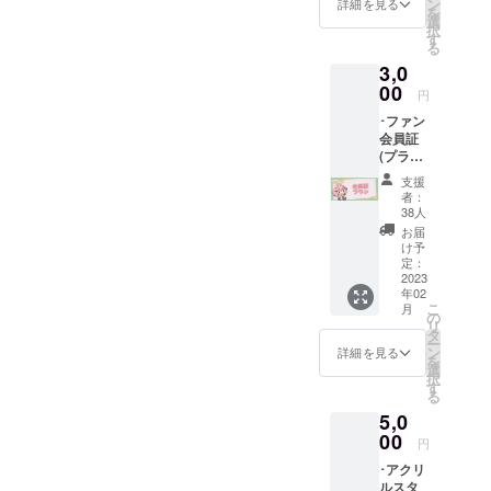
してく
ン
詳細を見る
を
クト進
れた方
選
択
展の様
限定 ※
す
る
子を(活
希望さ
3,0
動報告
れない
にて) ･
00
場合は
円
クラ
名前を
･ファン
ファン
匿名と
会員証
プロ
してく
(プラ
ジェク
ださい
カード)
トあり
支援
･スマホ
がとう
者：
&PC用
生配信
38人
壁紙 ･プ
でお名
お届
ロジェ
前を読
け予
クト進
み上げ
定：
展の様
2023
※備考欄
年02
子を(活
にお名
こ
月
動報告
前のご
の
リ
にて) ･
記入を
タ
ー
クラ
してく
ン
詳細を見る
を
ファン
れた方
選
択
プロ
限定 ※
す
る
ジェク
希望さ
5,0
トあり
れない
がとう
00
場合は
円
生配信
名前を
･アクリ
でお名
匿名と
ルスタ
前を読
してく