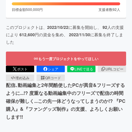
目標金額
500,000
円
支援者数
92
人
このプロジェクトは、
2022/10/22
に募集を開始し、
92
人の支援
により
612,600
円の資金を集め、
2022/11/30
に募集を終了しま
した
もう一度プロジェクトをやってほしい
ポスト
シェア
LINEで送る
URLコピー
埋め込み
QRコード
配信､動画編集と2年間酷使したPCが異音&フリーズする
ように...!? 度重なる動画編集中のフリーズで配信の時間
確保が難しく...この先一体どうなってしまうのか!? 『PC
購入』&『ファングッズ制作』の支援、よろしくお願い
します!!