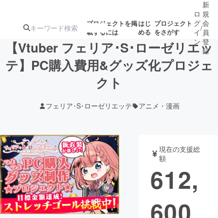
新
ロ
規
グ
会
プロジェクトを掲
はじ
プロジェクト
/
載するには
める
をさがす
イ
員
ン
登
【Vtuber フェリア･S･ローゼリエッ
録
テ】PC購入費用&グッズ化プロジェ
クト
人気のプロ
注目のリ
注目の新着プロ
募集終了が近いプ
もうすぐ公開
ジェクト
ターン
ジェクト
ロジェクト
されます
フェリア･S･ローゼリエッテ
アニメ・漫画
アート・写真
音楽
現在の支援総
テクノロジー・ガジェット
ゲーム・サ
額
612,
映像・映画
書籍・雑誌
600
ビジネス・起業
チャレンジ