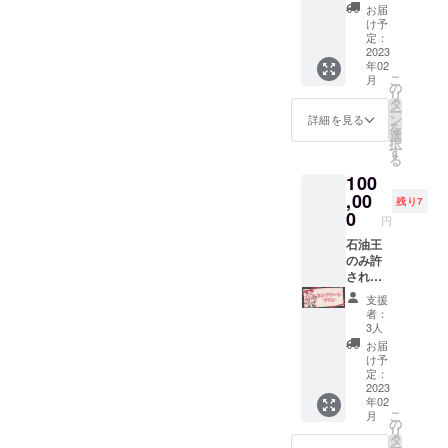
S.M.Lか
がとう
お届
ら選択
生配信
け予
可)(黒地
でお名
定：
+新規描
2023
前を読
年02
き下ろ
み上げ
こ
月
しイラ
※備考欄
の
リ
スト) ･
にお名
タ
ー
スマホ
前のご
ン
詳細を見る
を
&PC用
記入を
選
択
壁紙 ･プ
してく
す
る
ロジェ
れた方
100
クト進
限定 ※
展の様
,00
希望さ
残り7
子を(活
れない
0
円
動報告
場合は
にて) ･
石油王
名前を
クラ
のみ許
匿名と
ファン
される
してく
プロ
コンプ
ださい
支援
ジェク
リート
者：
トあり
セッ
3人
がとう
ト 全1
お届
生配信
点 ･コン
け予
でお名
ビニプ
定：
前を読
リント
2023
年02
み上げ
にて印
こ
月
※備考欄
刷可能
の
リ
にお名
な手書
タ
ー