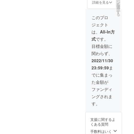
前のご
き風サ
ン
詳細を見る
を
記入を
ンクス
選
択
してく
カード
す
る
れた方
データ ･
このプロ
限定 ※
アクリ
ジェクト
希望さ
ルキー
れない
ホル
は、
All-In方
場合は
ダー(新
式
です。
名前を
規描き
匿名と
下ろし
目標金額に
してく
イラス
関わらず、
ださい
ト) ･
ファン
2022/11/30
会員証
23:59:59
ま
(プラ
カード)
でに集まっ
･アクリ
た金額が
ルスタ
ンド(新
ファンディ
規描き
ングされま
下ろし
イラス
す。
ト) ･マ
グカッ
プ(新規
支援に関するよ
描き下
くある質問
ろしイ
ラスト)
手数料はいく