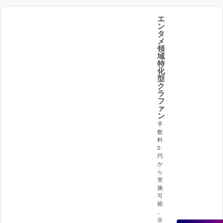
エ
ン
タ
メ
領
域
特
化
型
ク
ラ
フ
ァ
ン
手
数
料
0
円
か
ら
実
施
可
能
。
企