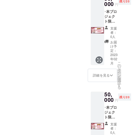
残り20
動報告
000
匿名と
円
にて) ･
してく
･本プロ
クラ
ださい
ジェク
ファン
ト限定
プロ
クッ
ジェク
支援
ション1
トあり
者：
点(四角
がとう
0人
系40cm
生配信
お届
予定)(新
でお名
け予
規描き
前を読
定：
下ろし
2023
み上げ
年02
イラス
※備考欄
こ
月
ト) ･ス
にお名
の
リ
マホ
前のご
タ
ー
&PC用
記入を
ン
詳細を見る
を
壁紙 ･プ
してく
選
択
ロジェ
れた方
す
る
クト進
限定 ※
50,
展の様
希望さ
残り20
子を(活
000
れない
円
動報告
場合は
･本プロ
にて) ･
名前を
ジェク
クラ
匿名と
ト限定
ファン
してく
パー
プロ
ださい
支援
カー1点
ジェク
者：
(サイズ
トあり
0人