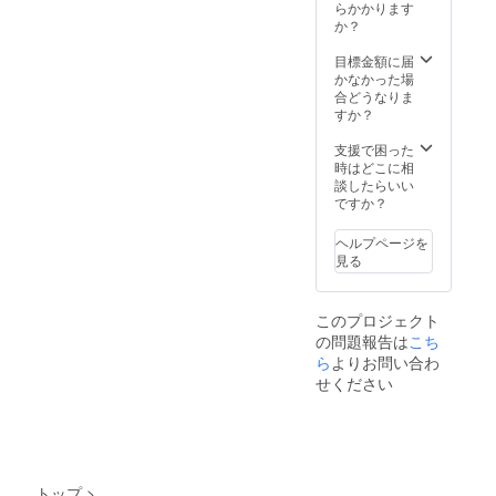
･オリジ
らかかります
ナルT
か？
シャツ
(白地
目標金額に届
+新規描
かなかった場
き下ろ
合どうなりま
しイラ
すか？
スト) ･
本プロ
支援で困った
ジェク
時はどこに相
ト限定
談したらいい
クッ
ですか？
ション
(40cm
ヘルプページを
予定)(新
見る
規描き
下ろし
イラス
このプロジェクト
ト) ･本
の問題報告は
こち
プロ
ジェク
ら
よりお問い合わ
ト限定
せください
パー
カー(黒
地+新規
描き下
ろしイ
ラスト)
トップ
>