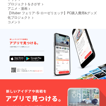
･スマホ
プロジェクトをさがす
>
&PC用
アニメ・漫画
>
壁紙 ･プ
ロジェ
【Vtuber フェリア･S･ローゼリエッテ】PC購入費用&グッズ
クト進
化プロジェクト
>
展の様
コメント
子を(活
動報告
にて) ･
クラ
ファン
プロ
ジェク
トあり
がとう
生配信
でお名
前を読
み上げ
※備考欄
にお名
前のご
記入を
してく
れた方
限定 ※
希望さ
れない