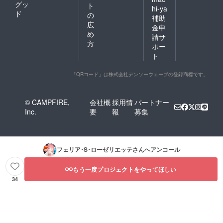
グッ
ト
hi-ya
ド
の
補助
広
金申
め
請サ
方
ポー
ト
「QRコード」は株式会社デンソーウェーブの登録商標です。
© CAMPFIRE,
会社概
採用情
パートナー
Inc.
要
報
募集
フェリア･S･ローゼリエッテ
さんへアンコール
もう一度プロジェクトをやってほしい
34