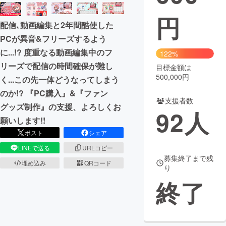
円
まちづくり・地域活性化
配信､動画編集と2年間酷使した
PCが異音&フリーズするよう
CAMPFIRE for Social Good
CAMPFIRE Creation
に...!? 度重なる動画編集中のフ
122%
CAMPFIREふるさと納税
machi-ya
コミュニティ
リーズで配信の時間確保が難し
目標金額は
500,000円
く...この先一体どうなってしまう
のか!? 『PC購入』&『ファン
支援者数
グッズ制作』の支援、よろしくお
92
人
願いします!!
ポスト
シェア
LINEで送る
URLコピー
募集終了まで残
埋め込み
QRコード
り
終了