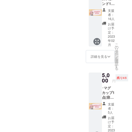
ンド1点
み上げ
ださい
(13cm×
※備考欄
支援
10cm予
にお名
者：
定)(新規
前のご
16人
描き下
記入を
お届
ろしイ
してく
け予
ラスト)
れた方
定：
･スマホ
2023
限定 ※
年02
&PC用
希望さ
こ
月
壁紙 ･プ
れない
の
リ
ロジェ
場合は
タ
ー
クト進
名前を
ン
詳細を見る
を
展の様
匿名と
選
択
子を(活
してく
す
る
動報告
ださい
5,0
にて) ･
残り45
クラ
00
円
ファン
･マグ
プロ
カップ1
ジェク
点(容量
トあり
200ml)
がとう
支援
(新規描
生配信
者：
き下ろ
でお名
5人
しイラ
前を読
お届
スト) ･
み上げ
け予
スマホ
※備考欄
定：
&PC用
2023
にお名