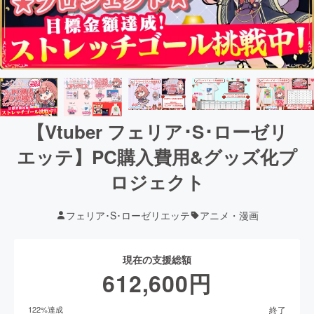
【Vtuber フェリア･S･ローゼリ
エッテ】PC購入費用&グッズ化プ
ロジェクト
フェリア･S･ローゼリエッテ
アニメ・漫画
現在の支援総額
612,600
円
終了
122
%達成