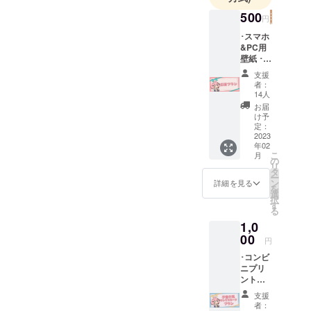
500
円
･スマホ
&PC用
壁紙 ･プ
ロジェ
支援
クト進
者：
展の様
14人
子を(活
お届
動報告
け予
にて) ･
定：
クラ
2023
年02
ファン
こ
月
プロ
の
リ
ジェク
タ
ー
トあり
ン
詳細を見る
を
がとう
選
択
生配信
す
る
でお名
1,0
前を読
み上げ
00
円
※備考欄
･コンビ
にお名
ニプリ
前のご
ントに
記入を
て印刷
してく
支援
可能な
れた方
者：