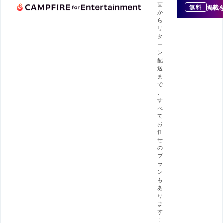
画
掲載
無料
か
ら
リ
タ
ー
ン
配
送
ま
で
、
す
べ
て
お
任
せ
の
プ
ラ
ン
も
あ
り
ま
す
！