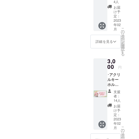
手書き
限定 ※
4人
風サン
希望さ
お届
クス
れない
け予
カード
場合は
定：
データ ･
2023
名前を
年02
スマホ
匿名と
こ
月
&PC用
してく
の
リ
壁紙 ･プ
ださい
タ
ー
ロジェ
ン
詳細を見る
を
クト進
選
択
展の様
す
る
子を(活
3,0
動報告
にて) ･
00
円
クラ
･アクリ
ファン
ルキー
プロ
ホル
ジェク
ダー1点
トあり
支援
(5cm×5
がとう
者：
cm予
生配信
14人
定)(新規
でお名
お届
描き下
前を読
け予
ろしイ
み上げ
定：
ラスト)
2023
※備考欄
年02
･スマホ
にお名
こ
月
&PC用
前のご
の
リ
壁紙 ･プ
記入を
タ
ー
ロジェ