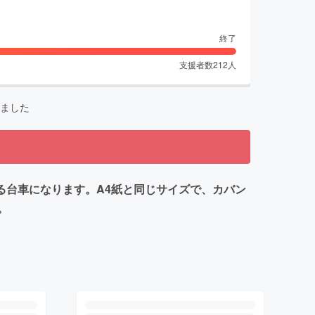
終了
支援者数
212
人
ました
る台車になります。A4紙と同じサイズで、カバン
。