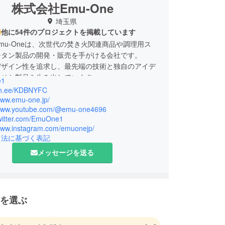
株式会社Emu-One
埼玉県
他に54件のプロジェクトを掲載しています
mu-Oneは、次世代の焚き火関連商品や調理用ス
チタン製品の開発・販売を手がける会社です。
デザイン性を追求し、最先端の技術と独自のアイデ
させた製品を生み出しています。
e1
にない体験を皆様にお届けすることを目指していま
/lin.ee/KDBNYFC
www.emu-one.jp/
/www.youtube.com/@emu-one4696
/twitter.com/EmuOne1
/www.instagram.com/emuonejp/
引法に基づく表記
メッセージを送る
を選ぶ