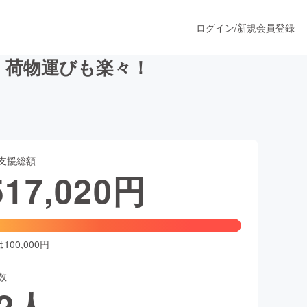
ログイン
/
新規会員登録
物、荷物運びも楽々！
うすぐ公開されます
支援総額
プロダクト
517,020
円
ファッション
スポーツ
00,000円
数
ア
ソーシャルグッド
2
人