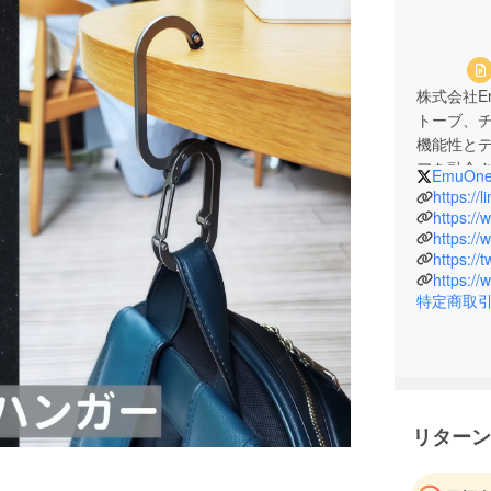
株式会社E
トーブ、
機能性と
アを融合
EmuOn
これまで
https:/
す。
https://
https:/
https:/
https:/
特定商取
リターン