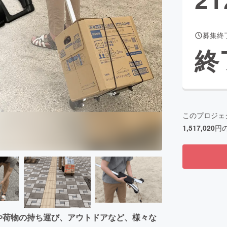
募集終
CAMPFIRE for Social Good
CAMPFIRE Creation
終
CAMPFIREふるさと納税
machi-ya
コミュニティ
このプロジェ
1,517,020
円
物や荷物の持ち運び、アウトドアなど、様々な