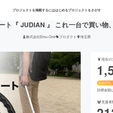
プロジェクトを掲載するには
はじめる
プロジェクトをさがす
ト『 JUDIAN 』 これ一台で買い
株式会社Emu-One
プロダクト
埼玉県
注目のリターン
注目の新着プロジェクト
募集終了が近いプロジェクト
も
現在の
音楽
舞台・パフォーマンス
1,
ゲーム・サービス開発
フード・飲食店
1,517%
書籍・雑誌出版
アニメ・漫画
目標金額は1
支援者
チャレンジ
ビューティー・ヘルスケ
21