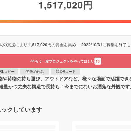
1,517,020
円
人の支援により
1,517,020
円の資金を集め、
2022/10/31
に募集を終了し
もう一度プロジェクトをやってほしい
16
RLコピー
埋め込み
QRコード
い物や荷物の持ち運び、アウトドアなど、様々な場面で活躍でき
軽量かつ丈夫な構造で長持ち！今までにないお洒落な外観です
ェックしています