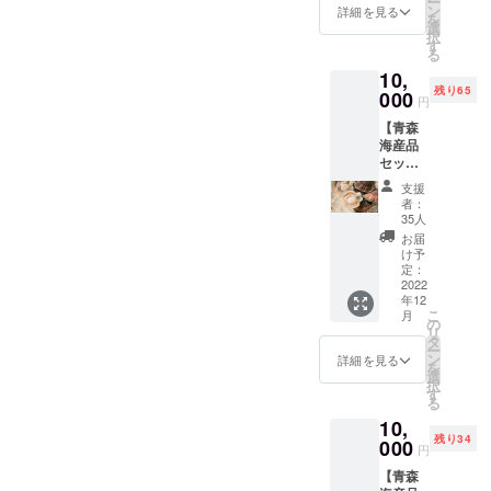
ー
んご・
しい黄
ン
詳細を見る
を
高徳を
色いり
選
択
使っ
んご。
す
る
た、甘
歯ごた
10,
みとと
えがあ
残り65
ろみが
000
り酸味
円
非常に
と甘み
【青森
強い無
のバラ
海産品
添加
ンスが
セット
ジュー
抜群で
（冷
ス。加
す。
支援
蔵）】
水な
【賞味
者：
1）活帆
し、酸
期限・
35人
立（1枚
化防止
保管方
お届
140～
剤不使
法】 常
け予
160g）
用で
定：
温 到着
約3kg分
2022
す。
後冷暗
年12
陸奥湾
【賞味
所で約
こ
月
東部の
期限・
の
10日 ※
リ
野辺地
保管方
タ
送料込
ー
漁港水
法】 常
ン
詳細を見る
を
揚げの
温 未開
選
択
活ホタ
封で1年
す
る
テ。こ
※送料込
10,
の時期
残り34
しか味
000
円
わえな
【青森
い、青