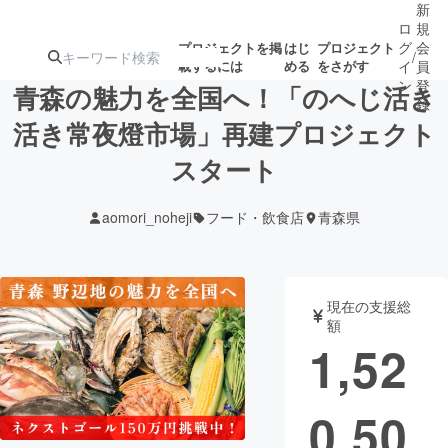
新
ロ
規
グ
会
プロジェクトを掲
はじ
プロジェクト
/
載するには
める
をさがす
イ
員
ン
登
青森の魅力を全国へ！「のへじ活き
録
活き常夜燈市場」再建プロジェクト
スタート
人気のプロ
注目のリ
注目の新着プロ
募集終了が近いプ
もうすぐ公開
ジェクト
ターン
ジェクト
ロジェクト
されます
aomori_noheji
フード・飲食店
青森県
アート・写真
音楽
現在の支援総
テクノロジー・ガジェット
ゲーム・サ
額
1,52
映像・映画
書籍・雑誌
0,50
ビジネス・起業
チャレンジ