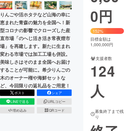
0
円
まちづくり・地域活性化
りんごや活ホタテなど山海の幸に
恵まれた青森の魅力を全国へ！新
CAMPFIRE for Social Good
CAMPFIRE Creation
型コロナの影響でクローズした産
152%
直市場「のへじ活き活き常夜燈市
CAMPFIREふるさと納税
machi-ya
コミュニティ
目標金額は
1,000,000円
場」を再建します。新たに生まれ
変わる市場では加工工場も併設。
支援者数
美味しさはそのまま全国へお届け
124
することが可能に。希少りんごの
木のオーナー権や海鮮セットな
人
ど、今回限りの返礼品をご用意！
ポスト
シェア
LINEで送る
URLコピー
埋め込み
QRコード
募集終了まで残
り