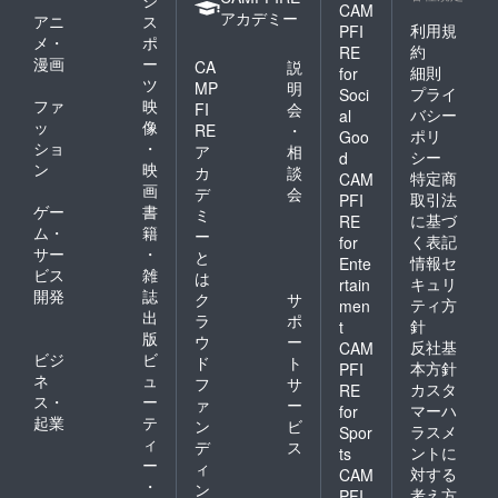
ジ
ではな
CAM
限：冷
細をご
月：収
アカデミー
く全量
アニ
ス
凍2023
案内さ
穫 【お
利用規
PFI
鋤簾
メ・
ポ
年10月
せてい
届け時
約
RE
(じょれ
漫画
ー
31日ま
ただき
期】
CA
説
細則
for
ん)を使
で。解
ます。
2022年
ツ
MP
明
い手作
プライ
Soci
凍後は
【収穫
11月～
ファ
映
FI
会
業で水
バシー
al
冷蔵庫
までの
12月(5
ッ
像
揚げす
RE
・
ポリ
で1週間
工程】
㎏お届
Goo
ること
ショ
・
ア
相
以内
〇1年
け)
シー
d
で水産
ン
映
5）きん
目：(22
2023年
カ
談
特定商
CAM
資源の
き（処
年8月)
11月～
画
デ
会
保全に
取引法
PFI
理済
つるの
12月
ゲー
書
ミ
貢献し
に基づ
RE
み）
状態
(オー
ム・
籍
ていま
ー
く表記
for
300g×3
⇒(22年
ナー樹
す。 加
サー
・
と
尾 うろ
10月)む
木収穫
情報セ
Ente
熱調理
ビス
雑
は
こ除
かご収
分) ※送
キュリ
rtain
でお召
開発
誌
去、内
穫⇒ 〇
料込 ※
ク
サ
ティ方
し上が
men
臓処理
2年目：
天候不
出
ラ
ポ
りくだ
針
t
済みで
(23年5
良や自
版
さい。
ウ
ー
反社基
CAM
お届
月)むか
然災害
賞味期
ビジ
ビ
ド
ト
け。 加
ご作付
の影響
本方針
PFI
限：冷
ネ
ュ
フ
サ
熱調理
け⇒(23
により
カスタ
RE
凍で製
ス・
ー
でお召
年11月)
収穫が
ァ
ー
マーハ
for
造日よ
し上が
種芋堀
できな
起業
テ
ン
ビ
り240日
ラスメ
Spor
りくだ
あげ⇒
かった
ィ
デ
ス
※送料込
ントに
ts
さい。
〇3年
場合、
ー
※原材料
ィ
対する
賞味期
目：(24
りんご
CAM
及び添
・
ン
限：冷
年5月)
に代わ
考え方
PFI