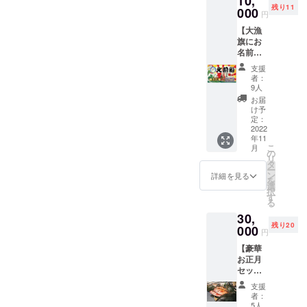
10,
をかけ
げされ
ウニの
残り11
300g×1
000
合わせ
る脂乗
味が凝
円
・つみ
た肉質
り抜群
縮。
【大漁
れ
と旨味
の1尾
3）岩も
旗にお
200g×1
を併せ
600g以
ずく
名前を
・ガラ
た地鶏
上の真
500g×1
入れら
スープ
です。
ホッケ
袋 下北
支援
れる権
400g×1
賞味期
をフィ
者：
半島や
利】 直
肉のき
限：冷
9人
レにし
青森県
売所内
めが細
凍で30
てプロ
お届
深浦で
やイベ
かく、
日 ※冷
け予
トン凍
収穫さ
ントで
濃厚な
定：
凍でお
結。 加
れる歯
掲揚す
2022
味わい
届けし
熱調理
ごたえ
年11
る大漁
をもつ
ます ※
でお召
が非常
こ
月
旗へお
青森県
の
送料込
し上が
に強い
リ
名前を
原産の
タ
※原材料
りくだ
湯通し
ー
入れさ
横斑
ン
及び添
詳細を見る
さい。
済の天
を
せてい
シャモ
選
加物等
賞味期
然もず
択
ただき
と肉質
す
の食品
限：冷
く。
る
ます。
に優
表示は
凍で製
【賞味
30,
1枚あた
れ、ダ
お届け
造日か
期限・
残り20
り6～7
000
シがよ
商品の
ら1年
円
保管方
名様の
く出る
ラベル
3）スル
法】 冷
【豪華
お名前
横斑プ
に表記
メイカ
蔵でお
お正月
が入る
リマス
されま
一夜干
届け 帆
セット
大漁旗
ロック
す
し
立：到
（冷
を3枚作
をかけ
250g×1
支援
着後冷
凍）】
製予定
合わせ
者：
パック
蔵庫で2
1）青森
です。
た肉質
5人