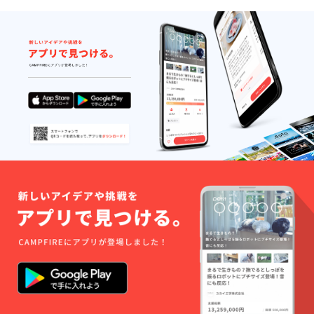
の塩辛
製の返
区画か
す。 り
に ・イ
し醤油
ら1本約
んご
カゲソ
で漬け
600～
ジュー
と一緒
こみプ
800gの
スに加
に料理
ロトン
ながい
工して
酒で炒
凍結。
もが10
のお届
めると
〇食べ
本以上
けも可
イカゴ
方 ※調
収穫で
能で
ロ焼き
理の際
きま
す。収
に ・ベ
は冷凍
す。 最
穫りん
シャメ
の状態
終年
ご20㎏
ルソー
でイカ
(2025
単位で
スに和
わたを
年)の12
ジュー
えると
一本ず
月のお
ス加工
絶品イ
つ切り
届けは
可。1ℓ
カわた
離して
一か所
瓶が約
グラタ
お使い
当たり2
12～14
ンに 賞
くださ
～3㎏単
本作る
味期
い。 ・
位で10
ことが
限：冷
冷凍の
㎏まで
できま
凍で
状態で
となり
す。一
2023年
切りつ
ます。
か所当
10月31
けし、
2025年
たり2本
日ま
ルイベ
12月出
単位で
で。解
でご賞
荷分は
お届け
凍後は
味くだ
10月に
しま
冷蔵庫
さい。
オー
す。 支
保管で1
日本酒
ナー畑
援後、