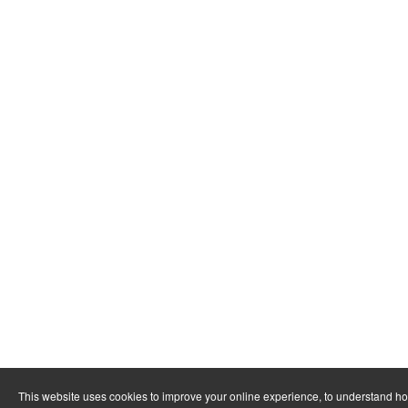
This website uses cookies to improve your online experience, to understand h