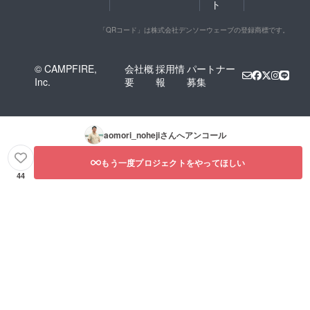
ト
日以降
期】
お届け
2022年
予定で
12月(3
「QRコード」は株式会社デンソーウェーブの登録商標です。
す ※原
㎏)
材料及
2023年
び添加
5月と12
© CAMPFIRE,
会社概
採用情
パートナー
物等の
月(各月
Inc.
要
報
募集
食品表
3㎏)
示はお
2024年
届け商
5月と12
品のラ
月(各月
ベルに
3㎏)
aomori_noheji
さんへアンコール
表記さ
2025年
れます
5月と12
月(5月3
もう一度プロジェクトをやってほしい
㎏、12
44
月オー
ナー畑
収穫分)
※送料込
※天候不
良や自
然災害
の影響
により
収穫が
できな
かった