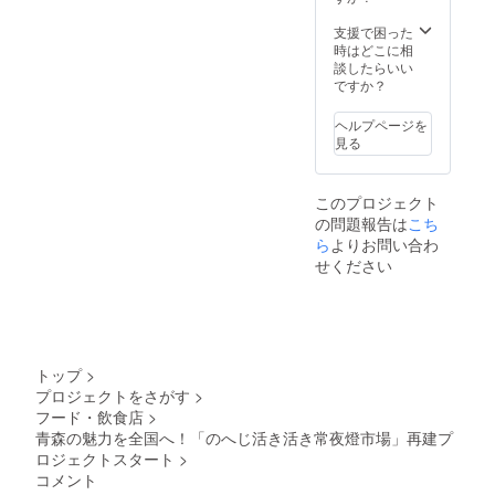
は冷凍
濃厚な
春掘
高徳を
の状態
ムラサ
り、12
お届
支援で困った
でイカ
キウニ
月収穫
け、
時はどこに相
わたを
の味を
は冬掘
2023年
談したらいい
一本ず
凝縮。
りと呼
はオー
ですか？
つ切り
賞味期
びま
ナー樹
離して
限：冷
す。今
木から
ヘルプページを
お使い
凍は
回ご用
収穫さ
見る
くださ
2023年
意する
れた高
い。 ・
7月11日
畑は
徳をお
冷凍の
まで。
2025年
届けい
状態で
このプロジェクト
解凍後
11月収
たしま
切りつ
の問題報告は
こち
は冷蔵
穫の冬
す。 一
けし、
庫で1週
掘りの
本の高
ら
よりお問い合わ
ルイベ
間以内
畑にな
徳の樹
せください
でご賞
4）イカ
りま
木から
味くだ
わた醤
す。
約40～
さい。
油漬け
2022年
60㎏収
日本酒
500g×1
12月～
穫可能
との相
パック
2025年
です。
性抜群
三沢漁
4月まで
一か所
トップ
>
です。
港で水
年2回な
当たり
・解凍
プロジェクトをさがす
>
揚げさ
がいも3
のお届
しイカ
フード・飲食店
>
れた活
㎏をお
けは5㎏
の刺身
スルメ
届けし
単位で
青森の魅力を全国へ！「のへじ活き活き常夜燈市場」再建プ
と和え
イカの
ます。
10㎏ま
ロジェクトスタート
>
るだけ
イカわ
オー
でとな
コメント
で即席
たを特
ナー畑1
りま