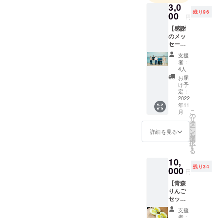
3,0
あがったば
残り96
00
円
かりの活ホ
【感謝
タテなどの
のメッ
海産物か
セー
ジ】 こ
ら、野辺地
支援
ちらを
者：
名物の「葉
ご支援
4人
付こかぶ」
いただ
お届
いた皆
など、山海
け予
様に
定：
の幸を豊富
は、プ
2022
年11
に取り揃
ロジェ
こ
月
クト
の
え、店内に
リ
オー
タ
はイートイ
ー
ナーか
ン
詳細を見る
を
ら感謝
ンスペース
選
択
のメー
す
もオープ
る
ルをお
ン。また、
10,
送りさ
残り34
せてい
000
加工工場も
円
ただき
新設し、新
【青森
ます。
りんご
鮮な魚介を
セット
その場で加
（高
支援
工して真空
徳・は
者：