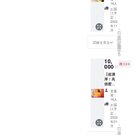
る
パックの状
16人
か）】
お届
態にし、自
1）未選
け予
宅で簡単に
別の高
定：
徳4kg
2022
魚介料理が
年11
糖度
味わえるメ
こ
月
14％以
の
リ
上の蜜
ニューも用
タ
ー
りん
ン
詳細を見る
意する。今
を
ご。パ
選
択
後はECサイ
イナッ
す
る
プルを
トも展開予
10,
思わせ
定。
残り24
るよう
000
円
な味わ
【超濃
いが特
厚！高
徴で
徳蜜り
す。
んご
2）未選
支援
100％
別のは
者：
ジュー
るか4kg
16人
ス】 ・
糖度
お届
高徳り
15％。
け予
んご
あまり
定：
ジュー
2023
流通し
年01
ス1リッ
ていな
こ
月
トル×4
い蜜入
の
リ
本 蜜り
りの珍
タ