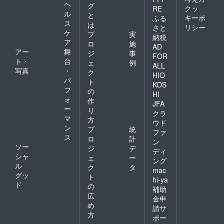
加物等
ヘ
凍で製
種芋作
る返礼
グ
クッ
RE
の食品
造日か
付け
品をご
ル
と
表示は
キーポ
ふる
ら2年
⇒(24年
用意さ
ス
は
お届け
リシー
さと
6）カネ
11月)種
せてい
ケ
商品の
プ
実
納税
ニブラ
芋堀あ
ただく
ラベル
ア
ロ
施
ンドの
げ⇒ 〇
予定で
AD
に表記
アー
舞
ジ
事
毛ガニ
4年目：
す。ご
FOR
されま
ト・
台
800×1
(25年5
了承く
ェ
例
す
ALL
ハイ 北
月)種芋
ださ
写真
・
ク
HIO
海道産
作付け
い。
パ
ト
KOS
の特大
⇒(25年
フ
の
毛ガ
11月)収
HI
ォ
作
ニ。毛
穫 【賞
JFA
ー
ガニ有
味期
り
クラ
名ブラ
限】 新
マ
方
ウド
ンドの
聞紙ま
ン
プ
統
ファ
カネニ
たは
ス
ロ
計
商店
キッチ
ン
ソー
ジ
デ
製。 賞
ンペー
ディ
シャ
味期
パーで
ェ
ー
ング
限：冷
巻いて
ル
ク
タ
mac
凍で製
冷蔵庫
グッ
ト
hi-ya
造日か
で2週間
ド
の
補助
ら2年 ※
※ラップ
広
送料込
巻きは
金申
め
※すべて
厳禁で
請サ
2022年
す 【お
方
ポー
12月26
届け時