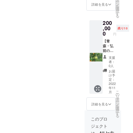
ら1年
商品の
ー
10℃以
長芋畑
ン
詳細を見る
4）ホタ
ラベル
を
下は3日
3m分の
選
テ剥き
に表記
択
以内
オー
す
身5玉×1
されま
る
2）ホタ
ナー権
パック
す
200
テ剝き
を差し
陸奥湾
身5玉×1
上げま
,00
残り10
東部の
パック
す（長
0
野辺地
円
陸奥湾
芋は連
漁港水
東部の
作障害
【青
揚げの
野辺地
が発生
森・弘
活ホタ
漁港水
するた
前の古
テを剥
揚げの
め毎年
山和農
き身(貝
支援
活ホタ
畑を移
園蜜り
者：
から外
テを剥
し4年の
んごの
0人
した状
き身(貝
歳月を
樹木
お届
態)に
から外
経て収
オー
け予
し、プ
した状
穫され
ナー
定：
ロトン
態)にし
ま
権】 蜜
2022
凍結。
年11
プロト
す）。
りんご
加熱調
こ
月
ン凍
2025年
の樹木
の
理でお
リ
結。 加
11月収
一本の
タ
召し上
ー
熱調理
穫分を
オー
ン
詳細を見る
がりく
を
でお召
お届け
ナー権
選
ださ
択
し上が
いたし
を1年間
す
い。 賞
る
りくだ
ます。
差し上
このプロ
味期
さい。
なお、
げま
限：冷
ジェクト
賞味期
2025年
す。
凍で製
限：冷
4月まで
2023年