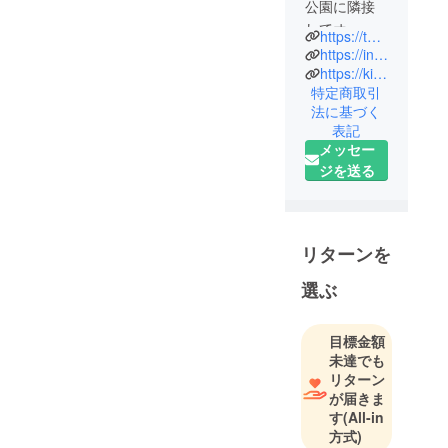
公園に隣接
してオープ
https://twitter.com/kitamaeship
ン。地元の
https://instagram.com/kitamaeship?igshid=YmMyMTA2M2Y=
新鮮な魚介
https://kitamae-ship.jp/
特定商取引
類や野菜な
法に基づく
どが並び、
表記
誰でも購入
メッセー
することが
ジを送る
できたが、
新型コロナ
ウィルスの
影響を受け
リターンを
て閉鎖。だ
選ぶ
が、町のに
ぎわいを取
り戻すた
目標金額
め、2022年
未達でも
リターン
10月、装い
が届きま
新たに再
す
(All-in
オープンす
方式)
る。漁港に