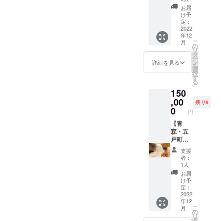
豊洲市
日(食べ
県内加
※画像は
と旨味
お届
場か
きれな
工サー
イメー
を併せ
け予
ら“赤と
い場合
モンい
ジで
定：
た地鶏
んぼ”の
は剥き
くら
2022
す。 ※
です。
名で引
身にし
年12
250g×1
備考欄
賞味期
き合い
て冷凍
こ
月
パック
にて、
の
限：冷
が非常
保存
リ
青森県
大漁旗
タ
凍で30
に強い
し、加
ー
内加工
に記載
ン
日 ※冷
詳細を見る
三沢漁
熱調理
を
の上品
するお
選
凍でお
港水揚
でお召
択
な本イ
名前を
す
届けし
げのス
し上が
る
クラの
フル
ます ※
ルメイ
りくだ
150
みを醤
ネーム
送料込
カを開
さい) ム
油漬
,00
でお知
※原材料
残り9
き無添
ラサキ
け。 ※
らせく
0
及び添
加でそ
円
ウニ：
水揚げ
ださ
加物等
のまま
冷凍庫
状況に
【青
い。
の食品
一夜干
保管 も
より北
森・五
表示は
しに。
ずく：
海道産
戸町の
お届け
加熱調
冷凍庫
製品で
とよか
商品の
理でお
支援
で保管
出荷す
わ農園
ラベル
者：
召し上
し1年 ※
る場合
のなが
に表記
1人
がりく
送料込
がござ
いも畑
されま
お届
ださ
※原材料
います
オー
す
け予
い。 賞
及び添
賞味期
ナー
定：
味期
加物等
限：冷
権】
2022
限：冷
の食品
年12
凍は製
2025年
凍で製
表示は
こ
月
造より1
11月収
の
造日か
お届け
リ
年。
穫分の
タ