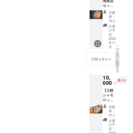
海産品
森県民
セット
しか知
（冷
らな
支援
凍）】
い、帆
者：
1）八戸
立の卵
16人
前沖サ
付き。
お届
バフィ
生で塩
け予
レ
と胡麻
定：
150g×2
2022
油で食
年11
パック
べると
こ
月
秋から
絶品。
の
リ
冬にか
※2022
タ
ー
けて青
年12月
ン
詳細を見る
を
森県八
より順
選
択
戸沖で
次発送
す
る
水揚げ
を予定
10,
される
してお
残り9
脂乗り
000
ります
円
抜群の1
が、漁
【大鰐
尾800g
獲量に
シャモ
以上の
よりお
ロック
マサバ
届け時
鍋セッ
をフィ
期が遅
支援
ト(4～5
レに。
れる可
者：
人前)】
鮮度を
能性が
21人
・モ
落とさ
ありま
お届
モ、ム
ないプ
すの
け予
ネ、サ
ロトン
定：
で、ご
2022