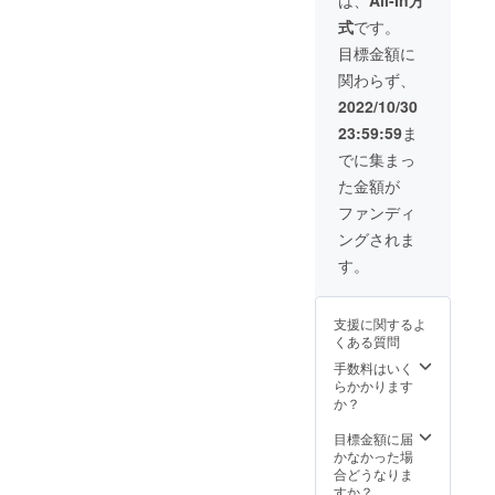
は、
All-In方
造日か
凍は製
年2回(4
収穫分
ら1年
式
です。
造より1
月と12
をお届
（10℃
年。
月)なが
けしま
目標金額に
以下は3
10℃以
いも3㎏
す。な
日以
関わらず、
下は3日
をお届
お、
内）
以内
けしま
2022年
2022/10/30
5）イカ
3）冷凍
す。
は高徳5
わた醤
23:59:59
ま
塩ムラ
オー
㎏をお
油漬け
サキウ
ナー様
届けし
でに集まっ
500g×1
ニ
には、
ます。
パック
た金額が
60g×1
2025年
オー
三沢漁
本 約
11月収
ナー様
ファンディ
港で水
200gの
穫まで2
には
揚げさ
ングされま
ムラサ
週また
2023年
れた活
キウニ
は月1回
の収穫
す。
スルメ
を手作
の成長
まで2週
イカの
業で塩
報告を
または
イカわ
漬けし
LINEも
月1回の
たを特
支援に関するよ
た塩蔵
しくは
成長報
製の返
くある質問
ウニ。
Instagr
告を
し醤油
添加物
amでお
LINEも
手数料はいく
で漬け
や酸化
送りし
しくは
らかかります
こみプ
防止剤
ます。
Instagr
か？
ロトン
が一切
ながい
amでお
凍結。
入らな
もは二
送りし
目標金額に届
〇食べ
い塩の
毛作
ます。
かなかった場
方 ※調
みで仕
で、4月
2022年
合どうなりま
理の際
上げ、
収穫は
は5㎏の
すか？