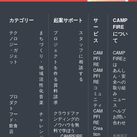
週間以
との相
から収
実行者
内。
性抜群
穫され
より詳
6）小川
です。
るむか
細をご
原湖産
・解凍
ごも一
案内さ
カテゴリー
起案サポート
サ
CAMP
冷凍シ
しイカ
緒にお
せてい
ジミ2L
ー
FIRE
の刺身
送りで
ただき
サイズ
テク
ま
プ
ス
と和え
きま
ます。
ビ
につい
150g×3
るだけ
す。
【収穫
ノロ
ち
ロ
タ
ス
て
パック
で即席
オー
までの
ジー
づ
ジ
ッ
八甲田
の塩辛
ナー畑
工程】
山脈か
・ガ
く
ェ
フ
に ・イ
に限
〇1月～
CAM
CAMP
らの雪
ジェ
り
ク
に
カゲソ
り、自
3月：枝
PFI
FIREと
解け水
ット
・
ト
相
と一緒
然由来
剪定 〇
RE
は
が流れ
に料理
の肥料
4月：肥
地
を
談
込む小
CAM
あんし
酒で炒
(菜種油
料散布
域
作
す
川原湖
PFI
ん・安
めると
かす、
〇5月：
活
る
る
で育っ
イカゴ
動物性
受粉 〇
RE
全への
たヤマ
性
資
ロ焼き
堆肥、
5月～7
コ
取り組
トシジ
化
料
に ・ベ
魚かす)
月：摘
ミュ
み
ミの中
シャメ
を中心
花・摘
プロ
音
請
でも希
ニ
ニュー
ルソー
に使用
果 〇10
ダク
楽
求
少な2L
ティ
ス
スに和
した畑
月：つ
ト
サイズ
CAM
ヘルプ
えると
を割り
る回し
クラウドファ
のみを
フー
チ
絶品イ
当てま
(青い部
PFI
お問い
パッ
ンディングの
ド・
ャ
カわた
す。 支
分を日
RE
合わせ
ケー
ノウハウを無
飲食
レ
グラタ
援後、
に当て
ジ。 機
Crea
料で学ぼう
ンに 賞
実行者
る作業)
店
ン
械操業
tion
味期
より詳
〇11
各種規定
CAMPFIRE