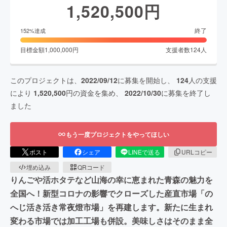
1,520,500
円
終了
152
%達成
目標金額
1,000,000
円
支援者数
124
人
このプロジェクトは、
2022/09/12
に募集を開始し、
124
人の支援
により
1,520,500
円の資金を集め、
2022/10/30
に募集を終了し
ました
もう一度プロジェクトをやってほしい
ポスト
シェア
LINEで送る
URLコピー
埋め込み
QRコード
りんごや活ホタテなど山海の幸に恵まれた青森の魅力を
全国へ！新型コロナの影響でクローズした産直市場「の
へじ活き活き常夜燈市場」を再建します。新たに生まれ
変わる市場では加工工場も併設。美味しさはそのまま全