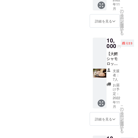
サミ
凍結と
了承く
年11
(200g)×
呼ばれ
ださ
こ
月
2 ・つ
る方法
の
い。
リ
みれ
で冷凍
タ
2）塩ム
ー
(200g)×
してい
ン
ラサキ
詳細を見る
を
1 ・
ます。
選
ウニ
択
シャモ
加熱調
す
60g×1
る
ロック
理でお
本 約
10,
スープ
召し上
200gの
残り23
(塩
000
がりく
ムラサ
円
味)×1 肉
ださ
キウニ
【大鰐
のきめ
い。 賞
を手作
シャモ
が細か
味期
業で塩
ロック
く、濃
限：冷
漬けし
しゃぶ
厚な味
凍で製
た塩蔵
支援
しゃぶ
わいを
造日か
ウニ。
者：
セット
もつ青
ら1年
7人
添加物
（3～4
森県原
2）真
や酸化
お届
人
産の横
ホッケ
け予
防止剤
前）】
斑シャ
定：
開き
が一切
・しゃ
2022
モと肉
200g×2
入らな
年11
ぶしゃ
質に優
パック
い塩の
こ
月
ぶ用ム
れ、ダ
の
秋から
みで仕
リ
ネスラ
シがよ
タ
冬にか
上げて
ー
イス
く出る
ン
けて青
詳細を見る
いるの
を
200g×1
横斑プ
選
森県太
で、濃
択
・水炊
リマス
す
平洋沖
厚なム
る
き用ぶ
ロック
で水揚
ラサキ
つ切り