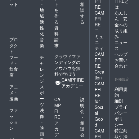
PFI
FIREと
ット
・
ト
相
RE
は
地
を
談
CAM
あんし
域
作
す
PFI
ん・安
活
る
る
RE
全への
性
資
コ
取り組
化
料
ミュ
み
プロ
音
請
ニ
ニュー
ダク
楽
求
ティ
ス
ト
CAM
ヘルプ
クラウドファ
フー
チ
PFI
お問い
ンディングの
ド・
ャ
RE
合わせ
ノウハウを無
飲食
レ
Crea
料で学ぼう
店
ン
tion
各種規定
CAMPFIRE
ジ
CAM
アカデミー
アニ
ス
利用規
PFI
メ・
ポ
約
RE
漫画
ー
CA
説
細則
for
ツ
MP
明
プライ
Soci
ファ
映
FI
会
バシー
al
ッ
像
RE
・
ポリ
Goo
ショ
・
ア
相
シー
d
ン
映
カ
談
特定商
CAM
画
デ
会
取引法
PFI