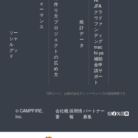
ォ
作
JFA
ー
り
クラ
マ
方
ウド
ン
プ
統
ファ
ス
ロ
計
ン
ソー
ジ
デ
ディ
シャ
ェ
ー
ング
ル
ク
タ
mac
グッ
ト
hi-ya
ド
の
補助
広
金申
め
請サ
方
ポー
ト
「QRコード」は株式会社デンソーウェーブの登録商標です。
© CAMPFIRE,
会社概
採用情
パートナー
Inc.
要
報
募集