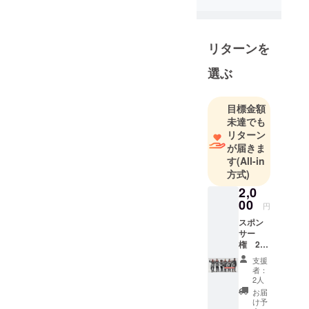
ディア、ラ
ジオ、SNS
等で幅広く
リターンを
活動中で
選ぶ
す。
そこんと
こっ！ヨロ
目標金額
シクお願い
未達でも
リターン
申し上げま
が届きま
す。
す
(All-in
方式)
2,0
00
円
スポン
サー
権 2週
分 「こ
支援
の番組
者：
は〇〇
2人
さんの
お届
ご提供
け予