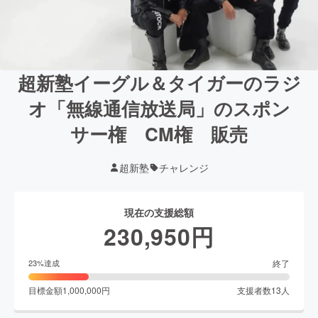
超新塾イーグル＆タイガーのラジ
オ「無線通信放送局」のスポン
サー権 CM権 販売
超新塾
チャレンジ
現在の支援総額
230,950
円
終了
23
%達成
目標金額
1,000,000
円
支援者数
13
人