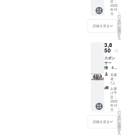
でお送
定：
りして
2022
年10
おりま
こ
月
す」 こ
の
リ
ちらを
タ
ー
ラジオ
ン
詳細を見る
を
の冒頭
選
択
で（2回
す
る
の放送
3,8
分）、
ご協力
50
円
者とし
スポン
て名前
サー
（ラジ
権 4週
オネー
分 「こ
ム）を
支援
の番組
呼ばせ
者：
は〇〇
て頂き
7人
さんの
ます。
お届
ご提供
ラジオ
け予
でお送
存続の
定：
りして
2022
ため、
年10
おりま
ご協力
こ
月
す」 こ
いただ
の
リ
ちらを
けると
タ
ー
ラジオ
幸いで
ン
詳細を見る
を
の冒頭
す。 ご
選
択
で（4回
支援あ
す
る
の放送