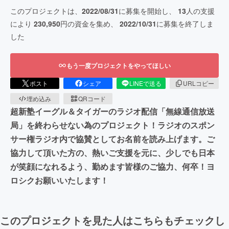
このプロジェクトは、
2022/08/31
に募集を開始し、
13
人の支援
により
230,950
円の資金を集め、
2022/10/31
に募集を終了しま
した
もう一度プロジェクトをやってほしい
ポスト
シェア
LINEで送る
URLコピー
埋め込み
QRコード
超新塾イーグル＆タイガーのラジオ配信「無線通信放送
局」を終わらせない為のプロジェクト！ラジオのスポン
サー権ラジオ内で協賛としてお名前を読み上げます。ご
協力して頂いた方の、熱いご支援を元に、少しでも日本
が笑顔になれるよう、勤めます皆様のご協力、何卒！ヨ
ロシクお願いいたします！
このプロジェクトを見た人はこちらもチェックし