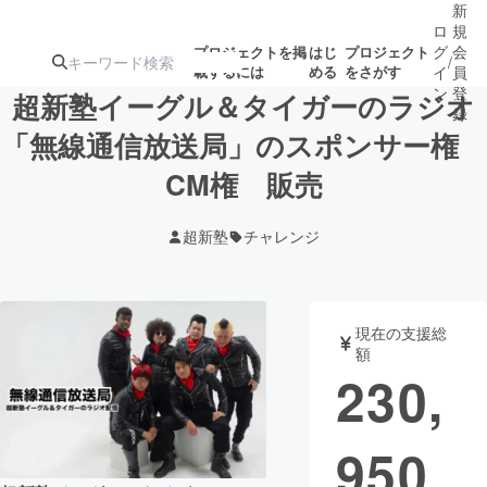
新
ロ
規
グ
会
プロジェクトを掲
はじ
プロジェクト
/
載するには
める
をさがす
イ
員
ン
登
超新塾イーグル＆タイガーのラジオ
録
「無線通信放送局」のスポンサー権
CM権 販売
人気のプロ
注目のリ
注目の新着プロ
募集終了が近いプ
もうすぐ公開
ジェクト
ターン
ジェクト
ロジェクト
されます
超新塾
チャレンジ
アート・写真
音楽
現在の支援総
テクノロジー・ガジェット
ゲーム・サ
額
230,
映像・映画
書籍・雑誌
950
ビジネス・起業
チャレンジ