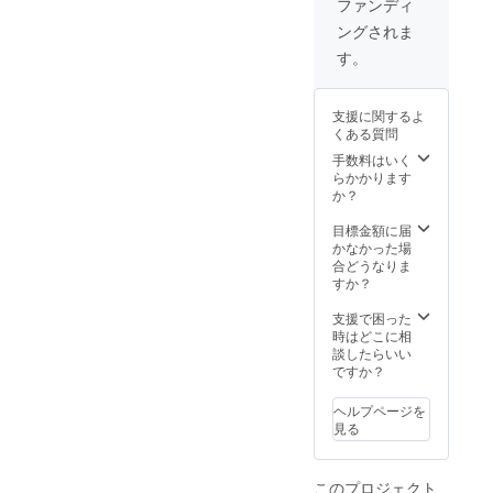
ファンディ
ればと
元され
欄にラ
ングされま
思いま
ます
ジオ
す。音
ネーム
す。
声のCM
を記載
になり
してく
ます。
ださ
支援に関するよ
よろし
い。
くある質問
くお願
いいた
手数料はいく
しま
らかかります
す。 ご
か？
支援あ
りがと
目標金額に届
ござい
かなかった場
ます。
合どうなりま
※ご支援
すか？
いただ
ける際
支援で困った
は、必
時はどこに相
ず備考
談したらいい
欄にラ
ですか？
ジオ
ネーム
ヘルプページを
を記載
見る
してく
ださ
い。
このプロジェクト