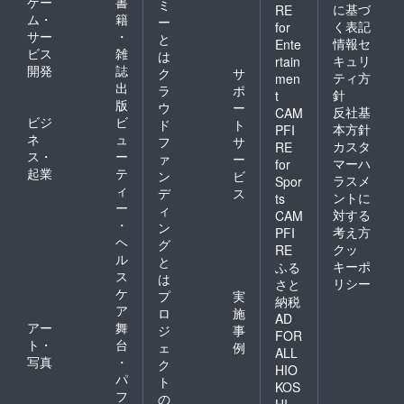
ゲー
書
ミ
に基づ
RE
ム・
籍
ー
く表記
for
サー
・
と
情報セ
Ente
ビス
雑
は
キュリ
rtain
開発
誌
ク
サ
ティ方
men
出
ラ
ポ
針
t
版
ウ
ー
反社基
CAM
ビジ
ビ
ド
ト
本方針
PFI
ネ
ュ
フ
サ
カスタ
RE
ス・
ー
ァ
ー
マーハ
for
起業
テ
ン
ビ
ラスメ
Spor
ィ
デ
ス
ントに
ts
ー
ィ
対する
CAM
・
ン
考え方
PFI
ヘ
グ
クッ
RE
ル
と
キーポ
ふる
ス
は
リシー
さと
ケ
プ
実
納税
ア
ロ
施
AD
アー
舞
ジ
事
FOR
ト・
台
ェ
例
ALL
写真
・
ク
HIO
パ
ト
KOS
フ
の
HI