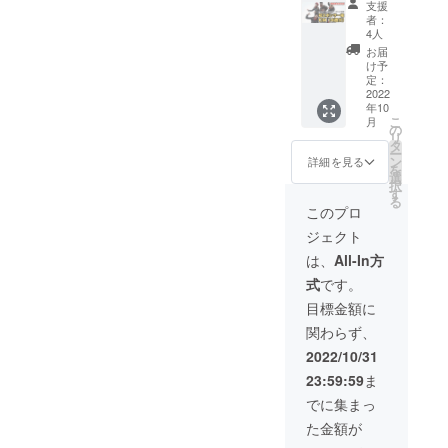
一緒に
支援
分 ラジ
ジオ
で打ち
お読み
者：
オ放送
ネーム
合わせ
させて
4人
内で、
を記載
させて
頂きま
お届
30秒程
してく
頂き、
す。 番
け予
度のCM
ださ
内容を
定：
組の収
を作成
2022
い。ま
決めさ
益に関
年10
し、番
た、２
せてい
して
こ
月
組の冒
０文字
ただけ
の
は、番
リ
頭と最
以内の
ればと
タ
組の制
ー
後に、
コメン
思いま
ン
作費と
詳細を見る
を
そのCM
トも書
す。音
選
して還
択
を流さ
いて頂
声のCM
す
元され
る
せて頂
いて結
になり
ます。
このプロ
きま
構で
ます。
ジェクト
す。 ど
す。お
よろし
のよう
名前と
くお願
は、
All-In方
なCMに
一緒に
いいた
式
です。
するか
お読み
しま
は、
させて
す。 ご
目標金額に
メール
頂きま
支援あ
関わらず、
で打ち
す。 番
りがと
合わせ
組の収
ござい
2022/10/31
させて
益に関
ます。
23:59:59
ま
頂き、
して
※ご支援
内容を
は、番
いただ
でに集まっ
決めさ
組の制
ける際
た金額が
せてい
作費と
は、必
ただけ
して還
ず備考