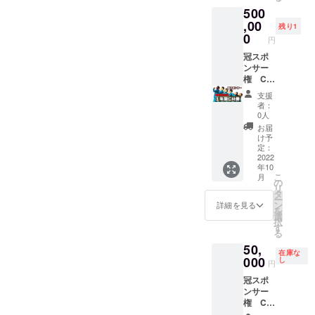
りがと
500
分）、
ござい
ご協力
,00
ます。
残り1
者とし
※ご支援
0
円
て名前
いただ
（ラジ
冠スポ
ける際
オネー
ンサー
は、必
ム）を
権 CM
ず備考
呼ばせ
権 1年
欄にラ
支援
て頂き
分 ラジ
ジオ
者：
ます。
オ放送
ネーム
0人
ラジオ
内で、
を記載
お届
存続の
30秒程
してく
け予
ため、
度のCM
ださ
定：
ご協力
を作成
2022
い。ま
年10
いただ
し、番
た、２
こ
月
けると
組の冒
０文字
の
リ
幸いで
頭と最
程度の
タ
ー
す。 ご
後に、
コメン
ン
詳細を見る
を
支援あ
そのCM
トも書
選
択
りがと
を流さ
いて頂
す
る
ござい
せて頂
いて結
50,
ます。
きま
構で
在庫な
※ご支援
す。 ど
000
す。ラ
し
円
いただ
のよう
ジオ放
冠スポ
ける際
なCMに
送内
ンサー
は、必
するか
で、お
権 CM
ず備考
は、
名前と
権 4週
欄にラ
メール