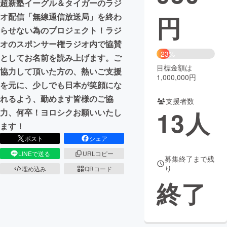
超新塾イーグル＆タイガーのラジ
円
オ配信「無線通信放送局」を終わ
まちづくり・地域活性化
らせない為のプロジェクト！ラジ
オのスポンサー権ラジオ内で協賛
CAMPFIRE for Social Good
CAMPFIRE Creation
23%
としてお名前を読み上げます。ご
CAMPFIREふるさと納税
machi-ya
コミュニティ
目標金額は
協力して頂いた方の、熱いご支援
1,000,000円
を元に、少しでも日本が笑顔にな
れるよう、勤めます皆様のご協
支援者数
13
人
力、何卒！ヨロシクお願いいたし
ます！
ポスト
シェア
LINEで送る
URLコピー
募集終了まで残
り
埋め込み
QRコード
終了