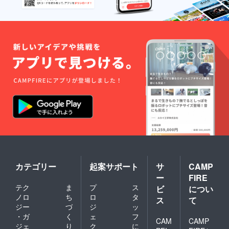
カテゴリー
起案サポート
サ
CAMP
ー
FIRE
テク
ま
プ
ス
ビ
につい
ノロ
ち
ロ
タ
ス
て
ジー
づ
ジ
ッ
・ガ
く
ェ
フ
CAM
CAMP
ジェ
り
ク
に