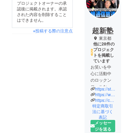
プロジェクトオーナーの承
認後に掲載されます。承認
された内容を削除すること
はできません。
超新塾
※投稿する際の注意点
東京都
他に28件の
プロジェク
トを掲載し
ています
お笑いを中
心に活動中
のロックン
ロールな６
https://stand.fm/channels/5fda146c47dfe99c8b83c4c4
人組、超新
https://www.youtube.com/channel/UC8ao3oi5q70KccmjzrRKRYQ
塾。
https://choshinjuku.jp
特定商取引
YouTube登
法に基づく
録者数40万
表記
人以上！
メッセー
ジを送る
現在、メ