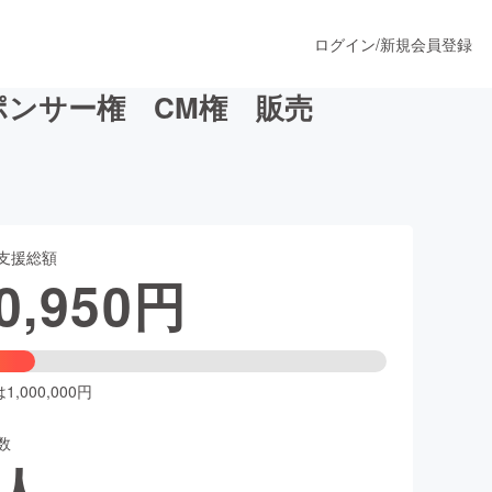
ログイン
/
新規会員登録
ンサー権 CM権 販売
うすぐ公開されます
支援総額
プロダクト
0,950
円
ファッション
スポーツ
,000,000円
数
ア
ソーシャルグッド
人