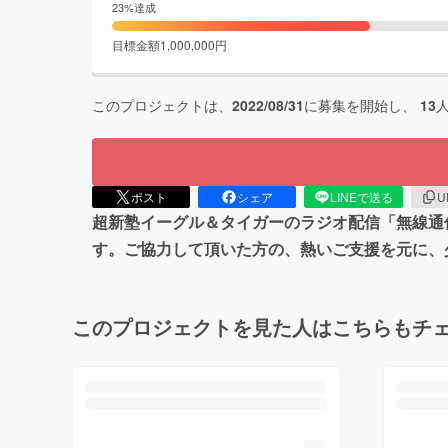
23
%達成
目標金額
1,000,000
円
このプロジェクトは、
2022/08/31
に募集を開始し、
13
ポスト
シェア
LINEで送る
U
超新塾イーグル＆タイガーのラジオ配信「無線通
す。ご協力して頂いた方の、熱いご支援を元に、
このプロジェクトを見た人はこちらもチ