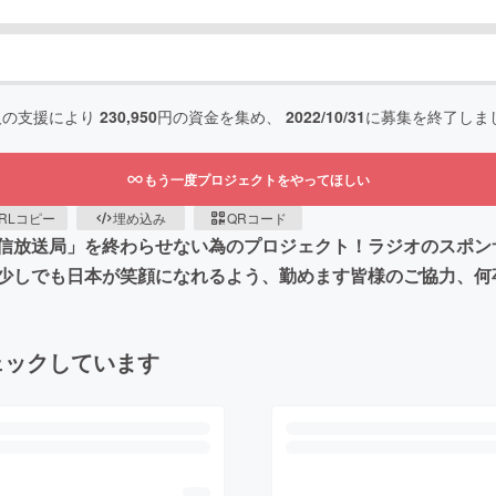
人の支援により
230,950
円の資金を集め、
2022/10/31
に募集を終了しま
もう一度プロジェクトをやってほしい
RLコピー
埋め込み
QRコード
信放送局」を終わらせない為のプロジェクト！ラジオのスポン
少しでも日本が笑顔になれるよう、勤めます皆様のご協力、何
ェックしています