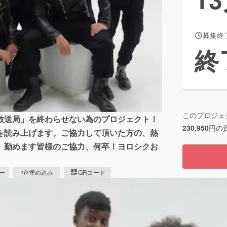
募集終
CAMPFIRE for Social Good
CAMPFIRE Creation
終
CAMPFIREふるさと納税
machi-ya
コミュニティ
このプロジェ
放送局」を終わらせない為のプロジェクト！
230,950
円の
を読み上げます。ご協力して頂いた方の、熱
、勤めます皆様のご協力、何卒！ヨロシクお
ピー
埋め込み
QRコード