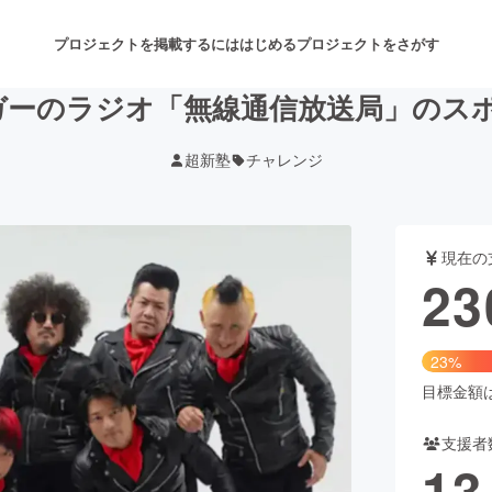
プロジェクトを掲載するには
はじめる
プロジェクトをさがす
ガーのラジオ「無線通信放送局」のスポ
超新塾
チャレンジ
注目のリターン
注目の新着プロジェクト
募集終了が近いプロジェクト
も
現在の
音楽
舞台・パフォーマンス
23
ゲーム・サービス開発
フード・飲食店
23%
書籍・雑誌出版
アニメ・漫画
目標金額は1
支援者
チャレンジ
ビューティー・ヘルスケ
13