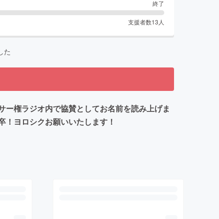
終了
支援者数
13
人
した
サー権ラジオ内で協賛としてお名前を読み上げま
卒！ヨロシクお願いいたします！