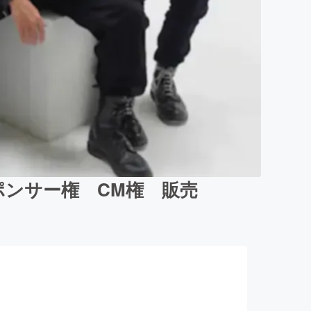
ンサー権 CM権 販売