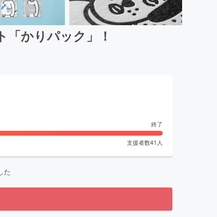
ト「かりパック」！
終了
支援者数
41
人
した