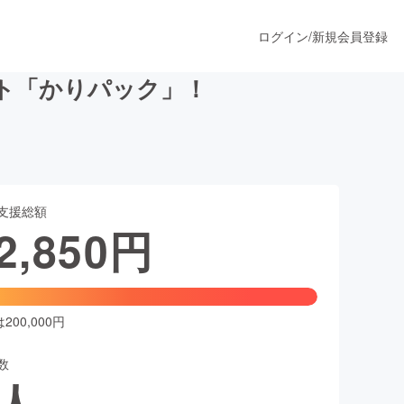
ログイン
/
新規会員登録
ト「かりパック」！
うすぐ公開されます
支援総額
プロダクト
2,850
円
ファッション
スポーツ
00,000円
数
ア
ソーシャルグッド
人