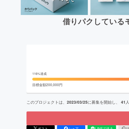
借りパクしている
116
%達成
目標金額
200,000
円
このプロジェクトは、
2023/03/25
に募集を開始し、
41
ポスト
シェア
LINEで送る
U