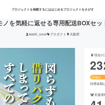
プロジェクトを掲載するには
はじめる
プロジェクトをさがす
モノを気軽に返せる専用配送BOXセッ
washi_ooue
プロダクト
大阪府
注目のリターン
注目の新着プロジェクト
募集終了が近いプロジェクト
も
現在の
音楽
舞台・パフォーマンス
23
ゲーム・サービス開発
フード・飲食店
116%
書籍・雑誌出版
アニメ・漫画
目標金額は2
支援者
チャレンジ
ビューティー・ヘルスケ
41