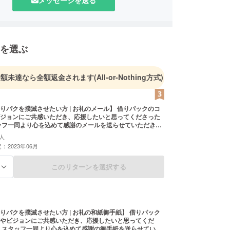
メッセージを送る
の事業を行ったのち、オオウエに入社。和紙と不織
て、日本のもの包みをお手伝いしている。
を選ぶ
金額未達なら全額返金されます
(All-or-Nothing方式)
りパクを撲滅させたい方 | お礼のメール】 借りパックのコ
ジョンにご共感いただき、応援したいと思ってくださった
ッフ一同より心を込めて感謝のメールを送らせていただきま
、いつの日か必ずや借りパクを撲滅いたします！！
人
：2023年06月
このリターンを選択する
る
りパクを撲滅させたい方 | お礼の和紙御手紙】 借りパック
やビジョンにご共感いただき、応援したいと思ってくだ
 スタッフ一同より心を込めて感謝の御手紙を送らせていた