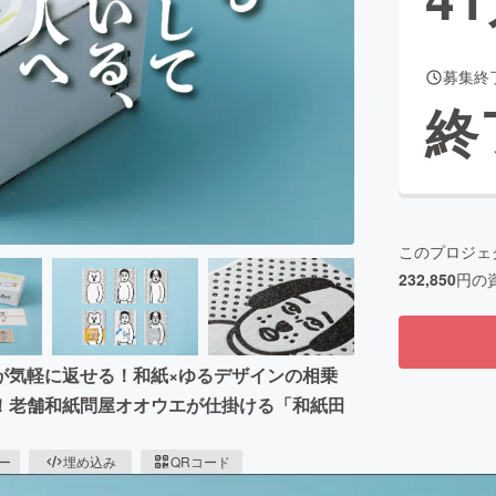
募集終
CAMPFIRE for Social Good
CAMPFIRE Creation
終
CAMPFIREふるさと納税
machi-ya
コミュニティ
このプロジェ
232,850
円の
が気軽に返せる！和紙×ゆるデザインの相乗
！老舗和紙問屋オオウエが仕掛ける「和紙田
ピー
埋め込み
QRコード