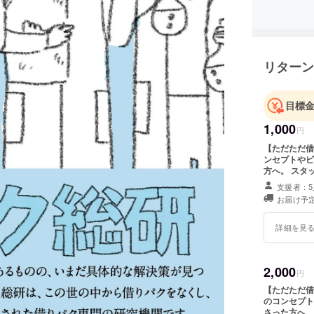
投資支援
布を介し
リターン
目標
1,000
円
【ただただ借
ンセプトやビ
方へ。 スタ
す。 そして
支援者：5
お届け予定
詳細を見
2,000
円
【ただただ借
のコンセプト
さった方へ。