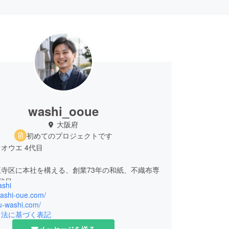
washi_ooue
大阪府
初めてのプロジェクトです
オウエ 4代目
寺区に本社を構える、創業73年の和紙、不織布専
代目。
shi
後、新卒で凸版印刷株式会社に入社し、4年半、印
washi-oue.com/
心とした企業販促・マーケティングの提案営業を経
ru-washi.com/
引法に基づく表記
その後、海外での就労経験を求めて単身インド・
ーのMBグループにて2年強、アジア企業のインド