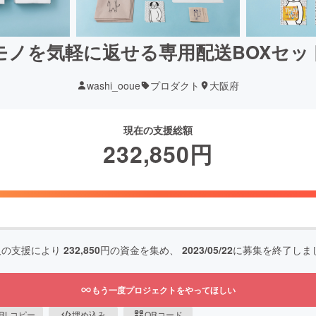
モノを気軽に返せる専用配送BOXセッ
washi_ooue
プロダクト
大阪府
現在の支援総額
232,850
円
人の支援により
232,850
円の資金を集め、
2023/05/22
に募集を終了しま
もう一度プロジェクトをやってほしい
RLコピー
埋め込み
QRコード