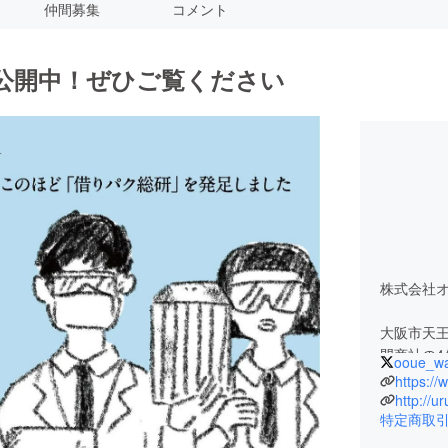
仲間募集
コメント
を公開中！ぜひご覧ください
株式会社オ
大阪市天王
門商社の4
ooue_wa
大学卒業
https://
刷物を中
http://u
特定商取
験する。
ニューデリ