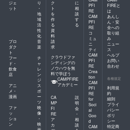
ジェ
り
ク
に
：２０
月 ※２
ジへの
にて箇
PFI
FIREと
ット
・
ト
相
２３年
※２ ２
お名前
条書き
RE
は
２月・
０２２
掲載：
地
を
談
＜その
CAM
あんし
メール
年１１
２０２
他＞ ・
域
作
す
PFI
ん・安
・ホー
月上旬
２年１
岩船産
活
る
る
ムペー
頃に、
２月〜
RE
全への
コシヒ
性
資
ジへの
古林よ
２０２
カリの
コ
取り組
化
料
お名前
り支援
３年１
玄米１
ミュ
み
掲載：
者様に
２月
プロ
音
請
０キロ
ニ
ニュー
２０２
ご連絡
（１年
を精米
ダク
楽
求
ティ
ス
２年１
を差し
間）・
してお
ト
CAM
ヘルプ
２月〜
上げま
本文テ
届けい
クラウドファ
フー
チ
２０２
す。 ・
キスト
たしま
PFI
お問い
ンディングの
ド・
ャ
３年１
事前に
サイズ
す。精
RE
合わせ
ノウハウを無
飲食
レ
２月
打ち合
にて箇
米工程
Crea
料で学ぼう
（１年
わせ
条書き
で重量
店
ン
tion
間）・
（オン
・右腕
各種規定
が５％
CAMPFIRE
ジ
CAM
本文テ
ライ
チケッ
程度減
アカデミー
アニ
ス
キスト
ン）を
ト：２
利用規
PFI
少いた
メ・
ポ
サイズ
持たせ
０２２
しま
約
RE
漫画
ー
にて箇
て頂
年１１
CA
説
す。 ・
細則
for
条書き
き、リ
月 ※２
ツ
お一人
MP
明
プライ
Soci
＜その
ターン
※２ ２
様１０
ファ
映
FI
会
バシー
al
他＞ ・
内容を
０２２
０口ま
ッ
像
RE
・
ポリ
岩船産
相談に
年１１
Goo
で複数
ショ
・
ア
相
コシヒ
より決
月上旬
購入が
シー
d
ン
映
カリの
定いた
頃に、
カ
談
可能で
特定商
CAM
玄米３
しま
古林よ
画
す。 ・