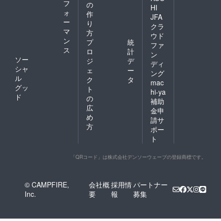
フ
の
ただき
２〜２
業務を
HI
ォ
作
ます。
０２３
ご支援
JFA
ー
年４月
いたし
り
クラ
までは
ます。
マ
方
ウド
提供が
時間は
ン
プ
統
ファ
できま
数時間
ス
ロ
計
せん。
ずつの
ン
ソー
ジ
デ
あらか
ご利用
ディ
シャ
じめご
も可能
ェ
ー
ング
了承く
です。
ル
ク
タ
mac
ださ
・提供
グッ
ト
hi-ya
い。 ＜
可能期
ド
の
補助
対象分
間：２
広
野＞ ・
０２２
金申
め
ソー
年１１
請サ
シャル
月、２
方
ポー
ビジネ
０２３
ト
ス（政
年５
策提
月〜 ・
言・ア
２０２
「QRコード」は株式会社デンソーウェーブの登録商標です。
ドボカ
２年１
シー、
２〜２
若者育
０２３
© CAMPFIRE,
会社概
採用情
パートナー
成、子
年４月
Inc.
要
報
募集
育て支
までは
援な
提供が
ど） ・
できま
ローカ
せん。