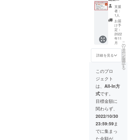
焼酎
度減少
わって
個人の
屋」を
米）１
（麦、
いたし
支援
いただ
方どち
運営す
０キロ※
麦麹）
ます。
者：
くこと
らでも
る株式
・お礼
（国
1人
・保存
で、地
ご支援
会社い
のお手
産） ・
方法：
お届
元農家
いただ
ろむす
紙 ・活
主原料
け予
冷暗所
の皆さ
けるリ
び・代
動報告
定：
の原産
にて常
んへの
ターン
表取締
2022
・ホー
地：新
温保存
年11
貢献に
です。
役古林
ムペー
潟県村
・賞味
こ
月
も繋が
＜内容
が、ご
ジへの
の
上市 ・
期限：
リ
りま
＞ ・右
支援者
お名前
タ
添加物
精米日
ー
す。 ＜
腕チ
様のプ
掲載
ン
表示：
詳細を見る
より
を
内容＞
ケッ
ロジェ
（任
選
なし ・
３ヶ月
択
・令和
ト ※１
クトを
意） ※
す
特定原
間 ・原
る
４年度
・お礼
５日間
内容詳
材料
このプロ
産国・
収穫・
のお手
オンラ
細 ・名
（２７
産地：
ジェクト
岩船
紙 ・活
インに
称：岩
品
新潟県
産・昔
動報告
て伴走
船産コ
目）：
は、
All-In方
村上市
コシヒ
・ホー
支援い
シヒカ
該当な
・特定
式
です。
カリ
ムペー
たしま
リ（精
し ＜お
原材料
（精
ジへの
す。法
米） ・
届け予
目標金額に
（２７
米）３
お名前
人様、
サイ
定・荷
品
関わらず、
０キロ※
掲載
個人の
ズ：４
姿＞ ・
目）：
・お礼
（任
方どち
４５×２
赤カブ
2022/10/30
該当な
のお手
意） ※
らでも
７６×２
漬け
し ＜お
23:59:59
ま
紙 ・活
１ オ
ご支援
１２
セッ
届け予
動報告
ンライ
いただ
（mm
ト・２
でに集まっ
定・荷
・ホー
ンによ
けるリ
） ・重
０２２
姿＞ ・
た金額が
ムペー
る支援
ターン
量：５