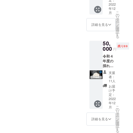
・ つい
元農家
他＞ ・
しま
2022
つい手
の皆さ
お一人
年12
す。 例
がでる
んへの
様何口
こ
月
年、実
赤カブ
の
貢献に
までで
リ
りの時
漬け
タ
も繋が
も複数
ー
期を迎
セット
ン
りま
詳細を見る
購入が
を
えると
（200g
選
す。 ＜
可能で
択
「いろ
・6袋入
す
内容＞
す。 ・
る
むすび
り）※
・令和
複数購
50,
山菜
・お礼
４年度
入の場
残り89
屋」、
000
のお手
収穫・
合、お
円
「いろ
紙 ・活
岩船
手紙と
令和４
むすび
動報告
産・昔
活動報
年度の
の宿」
・ホー
コシヒ
告は一
採れた
で提供
ムペー
カリ
通とさ
ての岩
してい
ジへの
（精
せてい
支援
船産コ
たお米
お名前
米）１
者：
ただき
シヒカ
です
掲載 ※
11人
０キロ※
ます。
リを３
が、今
内容詳
・お礼
お届
０キロ
年は休
細 ・名
け予
のお手
お送り
業を余
定：
称：つ
紙 ・活
しま
2022
儀なく
いつい
動報告
年12
す。 例
され、
手が出
・ホー
こ
月
年、実
心待ち
の
る赤か
ムペー
リ
りの時
にして
タ
ぶ漬け
ジへの
ー
期を迎
いた新
ン
・サイ
詳細を見る
お名前
を
えると
米をお
選
ズ：３
掲載
択
「いろ
届けす
す
０５×３
（任
る
むすび
る場を