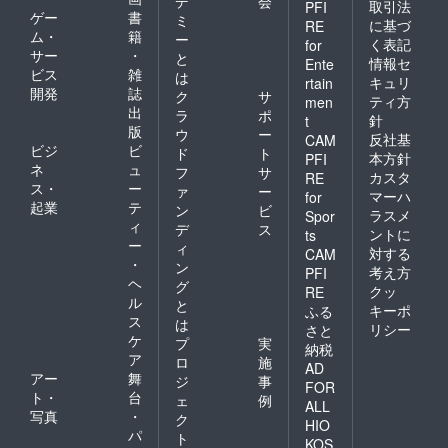
デ
会
取引法
PFI
０キロ
す。 ・
り支援
複数購
ゲー
書
ミ
に基づ
RE
を精米
累積時
者様に
入の場
ム・
籍
ー
く表記
for
してお
間７時
ご連絡
合、お
サー
・
と
届けい
間×２営
を差し
情報セ
手紙と
Ente
ビス
雑
は
たしま
業日分
上げま
活動報
キュリ
rtain
開発
誌
す。精
の支援
す。 ・
告は一
ク
サ
ティ方
men
米工程
者様の
事前に
通とさ
出
ラ
ポ
針
t
で重量
業務を
打ち合
せてい
版
ウ
ー
反社基
CAM
が５％
ご支援
わせ
ただき
ビジ
ビ
ド
ト
程度減
いたし
（オン
本方針
PFI
ます。
ネ
ュ
フ
サ
少いた
ます。
ライ
カスタ
RE
ス・
ー
しま
時間は
ン）を
ァ
ー
マーハ
for
す。 ・
数時間
持たせ
起業
テ
ン
ビ
ラスメ
Spor
お一人
ずつの
て頂
ィ
デ
ス
ントに
ts
様１０
ご利用
き、リ
ー
ィ
対する
０口ま
も可能
ターン
CAM
・
ン
で複数
です。
内容を
考え方
PFI
ヘ
購入が
・提供
相談に
グ
クッ
RE
可能で
可能期
より決
ル
と
キーポ
ふる
す。 ・
間：２
定いた
ス
は
リシー
さと
複数購
０２２
しま
ケ
プ
実
納税
入の場
年１１
す。 ・
ア
ロ
施
合、お
月、２
累積時
AD
アー
舞
ジ
事
手紙と
０２３
間７時
FOR
ト・
台
活動報
年５
間×５営
ェ
例
ALL
告は一
月〜 ・
業日分
写真
・
ク
HIO
通とさ
２０２
の支援
パ
ト
KOS
せてい
２年１
者様の