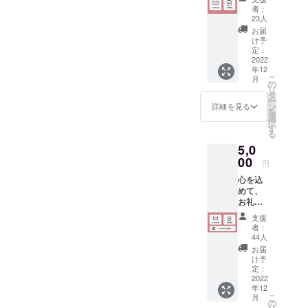
と活動
をお招きし、大
者：
報告を
23人
変申し訳ござい
お送り
お届
しま
ませんでした。
け予
す。 ＜
定：
内容＞
2022
年12
・お礼
1万円コースの
こ
月
のお手
の
ご支援者様に
リ
紙 ・活
タ
ー
動報告
は、以下の返礼
ン
詳細を見る
を
＜お届
選
品をお送りさせ
択
け予
す
る
定・荷
ていただく予定
5,0
姿＞ ・
でございます。
お礼の
00
円
お手
心を込
紙：２
＜1万円コー
めて、
０２２
お礼の
年１２
ス・リターン内
お手紙
月・郵
支援
容＞
と活動
送 ・活
者：
報告を
動報
・令和４年度収
44人
お送り
告
お届
穫・岩船産・昔
しま
：２０
け予
す。 あ
２３年
定：
コシヒカリ（精
わせて
2022
２月・
米）１０キロ
年12
弊社
メール
こ
月
ホーム
＜その
の
・お礼のお手紙