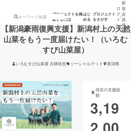
新
ロ
規
グ
会
プロジェクトを掲
はじ
プロジェクト
/
載するには
める
をさがす
イ
員
ン
登
【新潟豪雨復興支援】新潟村上の天然
録
山菜をもう一度届けたい！（いろむ
すび山菜屋）
人気のプロ
注目のリ
注目の新着プロ
募集終了が近いプ
もうすぐ公開
ジェクト
ターン
ジェクト
ロジェクト
されます
いろむすび山菜屋 古林拓也
ソーシャルグッド
新潟県
アート・写真
音楽
現在の支援総
テクノロジー・ガジェット
ゲーム・サ
額
3,19
映像・映画
書籍・雑誌
2,00
ビジネス・起業
チャレンジ