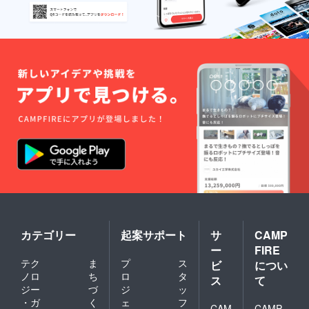
せてい
しま
し ＜お
告
査レ
紙：２
ただき
す。精
届け予
：２０
ポート
０２２
ます。
米工程
定・荷
２３年
の執筆
年１２
で重量
姿＞ ・
２月・
など）
月・上
が５％
昔コシ
メール
・研修
記に同
程度減
ヒカリ
・ホー
プログ
封 ・活
少いた
（精
ムペー
ラムの
動報
しま
米）・
ジへの
提供な
告
す。 ・
２０２
お名前
ど ＜お
：２０
お一人
２年１
掲載：
届け予
２３年
様１０
２月・
２０２
定・荷
２月・
０口ま
段ボー
２年１
姿＞ ・
メール
で複数
ル（ク
２月〜
お礼の
・ホー
購入が
ロネコ
２０２
お手
ムペー
可能で
ヤマト
３年１
紙：２
ジへの
す。 ・
宅急
２月
０２２
お名前
複数購
便・常
（１年
年１２
掲載：
入の場
温） ・
間）・
月・上
２０２
合、お
お礼の
本文テ
記に同
２年１
手紙と
お手
キスト
封 ・活
２月〜
活動報
紙：２
サイズ
動報
２０２
カテゴリー
起案サポート
サ
CAMP
告は一
０２２
にて箇
告
３年１
通とさ
ー
FIRE
年１２
条書き
：２０
２月
せてい
テク
ま
プ
ス
月・上
・右腕
２３年
ビ
につい
（１年
ただき
記に同
チケッ
２月・
間）・
ノロ
ち
ロ
タ
ます。
ス
て
封 ・活
ト：２
メール
本文テ
ジー
づ
ジ
ッ
動報
０２２
・ホー
キスト
・ガ
く
ェ
フ
告
年１１
ムペー
CAM
CAMP
サイズ