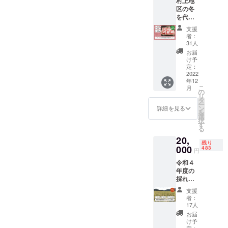
最後に、改めま
村上地
の宿」
年１２
区の冬
で提供
月・郵
して今私たちが
を代表
してい
送 ・活
ここで前に歩む
する郷
たお米
動報
支援
土料理
です
告
者：
ことができてお
の赤カ
が、今
：２０
31人
りますのは、皆
ブ漬け
年は休
２３年
お届
です。
業を余
２月・
け予
様のご支援とお
「焼
儀なく
定：
メール
力添えによって
畑」と
2022
され、
・ホー
年12
呼ばれ
心待ち
ムペー
です。
こ
月
る伝統
にして
の
ジへの
リ
的な農
いた新
タ
お名前
ー
法で栽
米をお
ン
掲載：
詳細を見る
皆様の温かなお
を
培され
届けす
選
２０２
択
気持ちに心より
た赤カ
る場を
す
２年１
る
ブを、
失って
２月〜
御礼を申し上げ
20,
甘酢で
しまい
２０２
残り
ます。
じっく
000
まし
483
３年１
円
り漬け
た。 ご
２月
本当にありがと
令和４
込ん
支援と
（１年
年度の
うございまし
だ、懐
いう形
間）・
採れた
かしさ
でお米
本文テ
た。
ての岩
を感じ
を味
キスト
支援
船産コ
る味わ
わって
サイズ
者：
シヒカ
いで
いただ
17人
にて箇
いろむすび山菜
リを１
す。 ＜
くこと
条書き
お届
０キロ
屋
内容＞
で、地
け予
＜その
お送り
定：