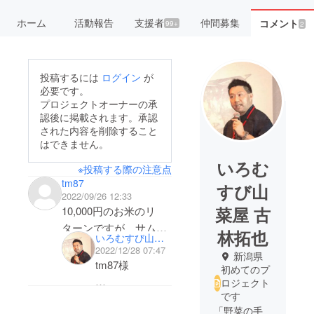
ホーム
活動報告
支援者
仲間募集
コメント
99+
2
投稿するには
ログイン
が
必要です。
プロジェクトオーナーの承
認後に掲載されます。承認
された内容を削除すること
はできません。
いろむ
※投稿する際の注意点
tm87
すび山
2022/09/26 12:33
菜屋 古
10,000円のお米のリ
ターンですが、サムネ
林拓也
いろむすび山菜屋 古林拓也
イルと表題は5kg、本
2022/12/28 07:47
新潟県
番は5kg×2袋となって
tm87様
初めてのプ
います。
ロジェクト
30kgの金額を考えれば
です
この度は本プロ
「野菜の手
5kgが正しいのかなと