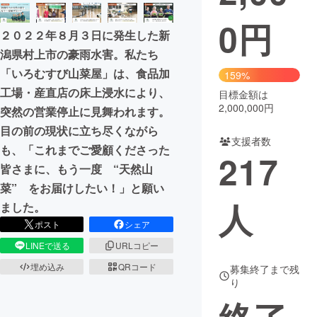
0
円
まちづくり・地域活性化
２０２２年８月３日に発生した新
潟県村上市の豪雨水害。私たち
CAMPFIRE for Social Good
CAMPFIRE Creation
「いろむすび山菜屋」は、食品加
159%
CAMPFIREふるさと納税
machi-ya
コミュニティ
工場・産直店の床上浸水により、
目標金額は
2,000,000円
突然の営業停止に見舞われます。
目の前の現状に立ち尽くながら
支援者数
も、「これまでご愛顧くださった
217
皆さまに、もう一度 “天然山
菜” をお届けしたい！」と願い
人
ました。
ポスト
シェア
LINEで送る
URLコピー
埋め込み
QRコード
募集終了まで残
り