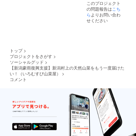
２年１
・ホー
このプロジェクト
精米に
支援
事業計
新潟県
２月〜
ムペー
の問題報告は
こち
より重
（プレ
画書の
村上市
２０２
ジへの
量が
ゼン
策定、
ら
よりお問い合わ
・特定
３年１
お名前
５％程
テー
キック
原材料
２月
せください
掲載：
度減少
ション
オフ導
（２７
（１年
２０２
いたし
スライ
入支援
品
間）・
２年１
ます。
ドや調
・プロ
目）：
本文テ
２月〜
・保存
査レ
ジェク
該当な
キスト
２０２
方法：
ポート
ト管理
し ＜お
サイズ
３年１
冷暗所
の執筆
の導入
届け予
にて箇
２月
トップ
>
にて常
など）
支援 ・
定・荷
条書き
（１年
プロジェクトをさがす
>
温保存
・研修
ファシ
姿＞ ・
＜その
間）・
ソーシャルグッド
>
・賞味
プログ
リテー
昔コシ
他＞ ・
本文テ
期限：
ラムの
ション
【新潟豪雨復興支援】新潟村上の天然山菜をもう一度届けた
ヒカリ
お一人
キスト
精米日
提供な
支援
（精
い！（いろむすび山菜屋）
>
様１０
サイズ
より
ど ＜お
（合意
米）・
０口ま
にて箇
コメント
３ヶ月
届け予
形成・
２０２
で複数
条書き
間 ・原
定・荷
取りま
２年１
購入が
＜その
産国・
姿＞ ・
とめ）
２月・
可能で
他＞ ・
産地：
お礼の
・成果
段ボー
す。 ・
岩船産
新潟県
お手
物作成
ル（ク
複数購
コシヒ
村上市
紙：２
支援
ロネコ
入の場
カリの
・特定
０２２
（プレ
ヤマト
合、お
玄米５
原材料
年１２
ゼン
宅急
手紙と
キロを
（２７
月・上
テー
便・常
活動報
精米し
品
記に同
ション
温） ・
告は一
てお届
目）：
封 ・活
スライ
お礼の
通とさ
けいた
該当な
動報
ドや調
お手