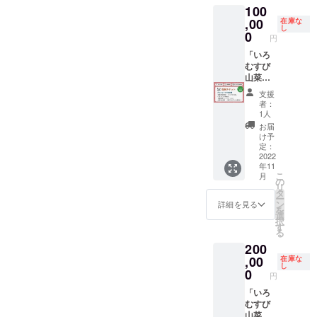
０５×１
意） ※
100
山菜
失って
００
内容詳
屋」、
,00
しまい
在庫な
（mm
細 ・名
し
「いろ
まし
0
） ・重
称：岩
円
むすび
た。 ご
量：２
船産コ
の宿」
「いろ
支援と
００グ
シヒカ
で提供
むすび
いう形
ラム×６
リ（精
してい
山菜
でお米
袋 ・原
米） ・
たお米
屋」を
を味
材料：
サイ
支援
です
運営す
わって
温海か
ズ：４
者：
が、今
る株式
いただ
ぶ（新
1人
４５×２
年は休
会社い
くこと
潟県村
７６×２
お届
業を余
ろむす
で、地
上
け予
１２
儀なく
び・代
元農家
定：
産）、
（mm
され、
表取締
2022
の皆さ
砂糖
） ・重
年11
心待ち
役古林
んへの
（国
量：５
こ
月
にして
が、ご
貢献に
の
産）、
キログ
リ
いた新
支援者
も繋が
タ
米酢
ラム×２
ー
米をお
様のプ
りま
ン
（米、
詳細を見る
袋 ※
を
届けす
ロジェ
す。 ＜
選
アル
玄米の
択
る場を
クトを
内容＞
す
コー
状態で
る
失って
２日間
・令和
ル）
計量し
200
しまい
オンラ
４年度
（国
た重量
まし
インに
,00
収穫・
在庫な
産）、
です。
し
た。 ご
て伴走
岩船
0
海塩
精米に
円
支援と
支援い
産・昔
（新潟
より重
いう形
たしま
「いろ
コシヒ
県村上
量が
でお米
す。法
むすび
カリ
産）、
５％程
を味
人様、
山菜
（精