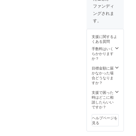
年１２
昔コシ
ジへの
者様の
です。
キログ
月・段
ファンディ
ヒカリ
お名前
業務支
＜内容
ラム×２
ボール
（精
ングされま
掲載
援と事
＞ ・右
袋 ※
（クロ
米）・
（任
業伴走
腕チ
玄米の
ネコヤ
す。
２０２
意） ※
を提供
ケッ
状態で
マト宅
２年１
内容詳
しま
ト ※１
計量し
急便・
２月・
細 ・名
す。 ・
・お礼
た重量
冷蔵）
段ボー
支援に関するよ
称：岩
事業計
のお手
です。
・お礼
ル（ク
くある質問
船産コ
画書の
紙 ・活
精米に
のお手
ロネコ
シヒカ
策定、
動報告
より重
手数料はいく
紙：２
ヤマト
リ（精
キック
・ホー
量が
らかかります
０２２
宅急
米） ・
オフ導
ムペー
５％程
か？
年１２
便・常
サイ
入支援
ジへの
度減少
月・上
温） ・
ズ：４
・プロ
お名前
いたし
目標金額に届
記に同
お礼の
４５×２
ジェク
掲載
ます。
かなかった場
封 ・活
お手
７６×２
ト管理
（任
・保存
合どうなりま
動報
紙：２
１２
の導入
意） ※
方法：
すか？
告
０２２
（mm
支援 ・
１ オ
冷暗所
：２０
年１２
） ・重
ファシ
ンライ
にて常
支援で困った
２３年
月・上
量：３
リテー
ンによ
温保存
時はどこに相
２月・
記に同
０キロ
ション
る支援
・賞味
談したらいい
メール
封 ・活
グラム×
支援
者様の
期限：
ですか？
・ホー
動報
１袋
（合意
業務支
精米日
ムペー
告
※玄米の
形成・
援と事
より
ジへの
：２０
ヘルプページを
状態で
取りま
業伴走
３ヶ月
お名前
２３年
見る
計量し
とめ）
を提供
間 ・原
掲載：
２月・
た重量
・成果
しま
産国・
２０２
メール
です。
物作成
す。 ・
産地：