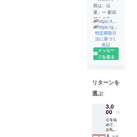
ジェクトへのご
前は、山
は思いますが…
支援を誠にあり
菜」ー 新潟
がとうございま
村上の天然
https://twitter.com/f_taku1008
した。
山菜を、か
https://guesthouse.iromusubi.biz
かさ（お母
特定商取引
ご指摘いただき
法に基づく
ちゃん）が
表記
ました通り、1
丁寧な手仕
メッセー
万円コースのリ
事で灰汁抜
ジを送る
きをして佃
ターンにおきま
煮惣菜に仕
して、サムネイ
上げ、世の
ル画像にはお米
中へ届ける
5キロと記載し
リターンを
地域商社で
ながら、商品説
選ぶ
す。
明欄で一部誤っ
て10キロと記載
3,0
をいたしまし
00
円
た。
心を込
めて、
お礼の
皆さまには混乱
お手紙
支援