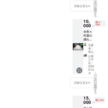
リ
ページ
他＞ ・
タ
ー
・活動報告
に、ご
お一人
ン
詳細を見る
を
支援者
様何口
選
・ホームペー
択
様のお
までも
す
る
ジへのお名前掲
名前を
複数購
10,
掲載さ
入が可
載（任意）
残り
せてい
000
能で
404
円
ただき
す。 ・
令和４
ます。
複数購
また、２万円
年度の
＜内容
入の場
コース・５万円
採れた
＞ ・お
合、お
ての岩
礼のお
手紙と
コースで同様に
支援
船産コ
手紙 ・
活動報
者：
お米をお申し込
シヒカ
活動報
告は一
96人
リを５
告 ・
通とさ
みいただきまし
お届
キロお
ホーム
せてい
け予
たご支援者様へ
送りし
ページ
定：
ただき
ます。
2022
へのお
ます。
は、お礼の気持
年12
例年、
名前掲
こ
月
ちとして心ばか
実りの
載（任
の
リ
時期を
意） ＜
タ
りのものを同封
ー
迎える
お届け
ン
詳細を見る
を
させていただく
と「い
予定・
選
択
ろむす
荷姿＞
す
予定でございま
る
び山菜
・お礼
す。
15,
屋」、
のお手
残り69
「いろ
000
紙：２
円
むすび
０２２