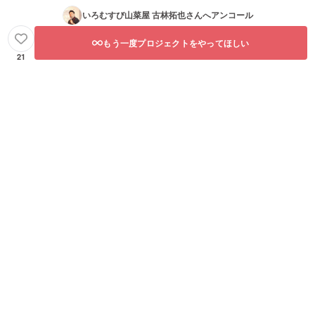
ルビジ
あらか
いろむすび山菜屋 古林拓也
さんへアンコール
ネス
じめご
（まち
了承く
づく
ださ
もう一度プロジェクトをやってほしい
り・地
い。 ＜
21
域づく
対象分
り・地
野＞ ・
域商
ソー
社、地
シャル
域物
ビジネ
産、観
ス（政
光サー
策提
ビス、
言・ア
ITな
ドボカ
ど） ・
シー、
公共
若者育
（物
成、子
産、観
育て支
光、大
援な
学・大
ど） ・
学院教
ローカ
育（経
ルビジ
営
ネス
学）、
（まち
社会教
づく
育な
り・地
ど） ＜
域づく
伴走
り・地