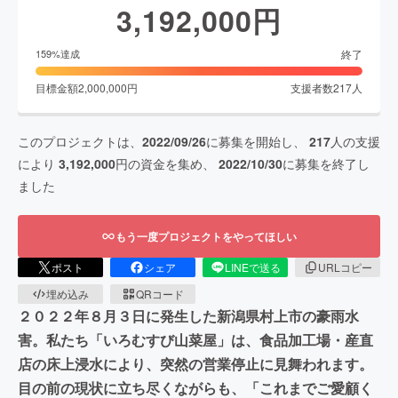
3,192,000
円
終了
159
%達成
目標金額
2,000,000
円
支援者数
217
人
このプロジェクトは、
2022/09/26
に募集を開始し、
217
人の支援
により
3,192,000
円の資金を集め、
2022/10/30
に募集を終了し
ました
もう一度プロジェクトをやってほしい
ポスト
シェア
LINEで送る
URLコピー
埋め込み
QRコード
２０２２年８月３日に発生した新潟県村上市の豪雨水
害。私たち「いろむすび山菜屋」は、食品加工場・産直
店の床上浸水により、突然の営業停止に見舞われます。
目の前の現状に立ち尽くながらも、「これまでご愛顧く