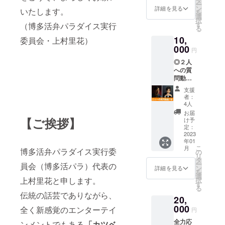
タ
模様、
す。 ※
ー
ＣＤ－
男女兼
ン
お二人
詳細を見る
公演の
いたします。
を
Ｒに収
用サイ
選
のコメ
記念
択
録した
ズで
す
ントな
（博多活弁パラダイス実行
に、ま
る
ものを
す。T
どを写
たは、
10,
郵送で
委員会・上村里花）
シャツ
真も織
来られ
お届け
000
は、
り交ぜ
ない方
円
しま
United
ながら
は、
◎２人
す。映
Arhleの
報告し
行った
への質
像は付
5001-
ます。A
つもり
問動画
きませ
01とな
４サイ
で公演
（動画
ん。
りま
ズ数
の様子
支援
を視聴
※※かつ
す。
ページ
者：
を想像
できる
て無声
※※チラ
4人
（予
してい
URLを
映画全
シデザ
定）の
お届
ただく
送りま
盛期に
【ご挨拶】
インに
け予
冊子に
よすが
す） ※
は、人
定：
ちな
まと
にどう
メール
2023
気弁士
み、
め、郵
ぞ。 ※※
年01
にて視
の活弁
バーガ
送いた
本制作
こ
月
聴でき
博多活弁パラダイス実行委
のハイ
の
ン
しま
物の著
リ
るURL
ライト
タ
ディー
す。
作権に
ー
員会（博多活パラ）代表の
を送り
を集め
ン
（赤）
詳細を見る
・当日
関して
を
ます。
たレ
選
＝片岡
のパン
は、製
上村里花と申します。
択
視聴期
コード
す
派？、
フレッ
作者
る
限は基
盤が出
イン
ト
伝統の話芸でありながら、
（上
20,
本的に
されて
ディゴ
※A4二
村）が
はござ
000
いたと
＝坂本
全く新感覚のエンターテイ
つ折り
円
所有す
いませ
言いま
派？と
サイ
るもの
全力応
ん。た
ンメントでもある
「カツベ
す。坂
いう選