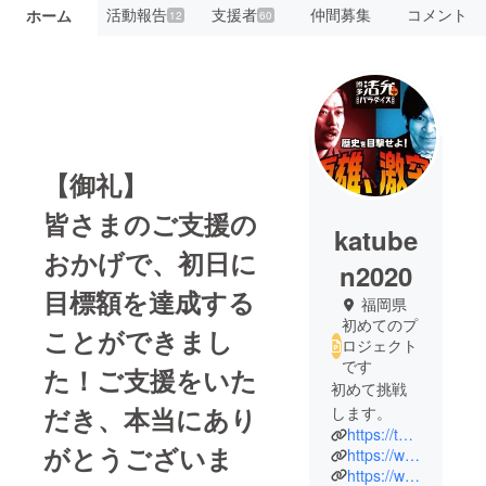
活動報告
支援者
仲間募集
コメント
ホーム
12
60
【御礼】
皆さまのご支援の
katube
おかげで、初日に
n2020
目標額を達成する
福岡県
初めてのプ
ことができまし
ロジェクト
です
た！ご支援をいた
初めて挑戦
だき、本当にあり
します。
https://twitter.com/katuben2020
がとうございま
https://www.instagram.com/hakata_katubenparadaise
https://www.facebook.com/hakatakatupara