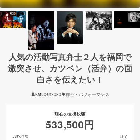
人気の活動写真弁士２人を福岡で
激突させ、カツベン（活弁）の面
白さを伝えたい！
katuben2020
舞台・パフォーマンス
現在の支援総額
533,500
円
終了
533
%達成