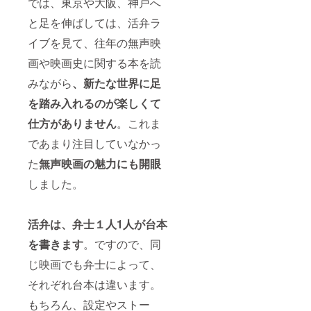
では、東京や大阪、神戸へ
文中の
写真に
と足を伸ばしては、活弁ラ
あるよ
うな出
イブを見て、往年の無声映
演者の
プロ
画や映画史に関する本を読
フィー
みながら
、新たな世界に足
ルや主
催者あ
を踏み入れるのが楽しくて
いさつ
などを
仕方がありません
。これま
記載し
たパン
であまり注目していなかっ
フレッ
トの今
た
無声映画の魅力にも開眼
公演分
しました。
を郵送
でお届
けしま
す。 ・
活弁は、弁士１人1人が台本
出演者
２人の
を書きます
。ですので、同
サイン
付き第
じ映画でも弁士によって、
７回公
それぞれ台本は違います。
演チラ
シ ※
もちろん、設定やストー
チラシ