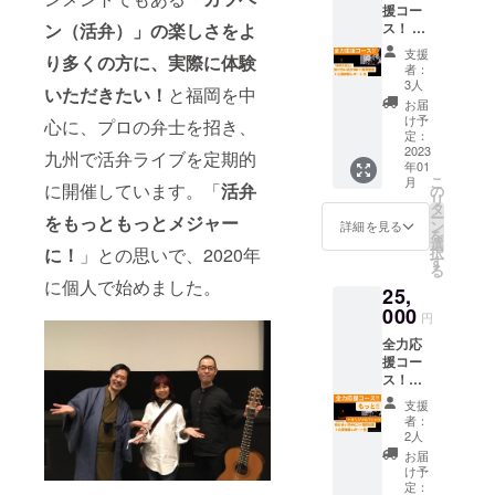
ズ、会
とし、
援コー
だし、
本頼光
び方も
場で配
複製、
ス！ ◎
ン（活弁）」
の楽しさをよ
他人へ
さんは
楽しい
布する
転売、
第７回
の譲渡
若かり
かも。
パンフ
支援
改変な
り多くの方に、
実際に体験
公演で
などは
し頃、
＜おま
者：
※※本
どの行
の「豪
ご遠慮
神保町
3人
け＞ ・
文中の
為を禁
いただきたい！
と福岡を中
傑児雷
くださ
の古書
公演詳
お届
写真に
止いた
也」の
い。あ
店でそ
け予
細レ
心に、プロの弁士を招き、
あるよ
しま
２人声
くまで
定：
うした
ポート
うな出
す。
色掛け
2023
も支援
往年の
九州で活弁ライブを定期的
※レ
演者の
年01
合い活
者ご本
弁士の
ポート
プロ
こ
月
弁の音
に開催しています。「
活弁
人様が
の
レコー
は主催
フィー
リ
源CＤ
楽しむ
タ
ドを買
者が作
ルや主
ー
をもっともっとメジャー
※ＣＤ
だけに
ン
い集
詳細を見る
成。当
催者あ
を
はＣＤ
してく
選
め、勉
日のリ
いさつ
択
に！
」との思いで、2020年
－Ｒに
ださ
す
強した
ハや公
などを
る
収録し
い。 ＜
ことも
演の模
記載し
に個人で始めました。
25,
たもの
おまけ
あった
様、お
たパン
を郵送
000
＞ ・公
と言い
二人の
円
フレッ
でお届
演詳細
ます。
コメン
トの今
全力応
けしま
レポー
会に参
トなど
公演分
援コー
す。映
ト ※
加した
を写真
を郵送
ス！
像は付
レポー
方は映
も織り
でお届
もっと
きませ
トは主
像を思
交ぜな
支援
けしま
◎第７
ん。
催者が
い出し
者：
がら報
す。 ※
回公演
※※かつ
作成。
2人
なが
告しま
本制作
での
て無声
当日の
ら、会
お届
す。A４
物の著
「豪傑
映画全
リハや
け予
に参加
サイズ
作権に
児雷
盛期に
定：
公演の
できな
数ペー