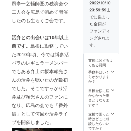
どを写
日のリ
像を思
2022/10/10
風亭一之輔師匠の独演会や
でも楽
７回公
パンフ
権に関
真も織
ハや公
い出し
しんで
演チラ
レット
して
23:59:59
ま
り交ぜ
演の模
二人会を広島で初めて開催
なが
いただ
シ ※
※A4
は、製
ながら
様、お
ら、会
でに集まっ
けばと
チラシ
二つ折
作者が
したのも生らくご会です。
報告し
二人の
に参加
思いま
デザイ
りサイ
所有す
た金額が
ます。A
コメン
できな
す。 ◎
ンは本
ズ、会
るもの
４サイ
トなど
かった
ファンディ
２人へ
文中の
場で配
とし、
ズ数
を写真
方は、
の質問
写真を
活弁との出会いは10年以上
布する
複製、
ングされま
ページ
も織り
かつて
動画
ご参照
パンフ
転売、
（予
交ぜな
の弁士
す。
（URL)
前です。
島根に勤務してい
くださ
※※本
改変な
定）の
がら報
のレ
※メー
い ※本
文中の
どの行
冊子に
告しま
た2010年頃、今では博多活
コード
ルにて
制作物
写真に
為を禁
まと
す。A４
を聴く
視聴で
の著作
あるよ
支援に関するよ
止いた
め、郵
パラのレギュラーメンバー
サイズ
よう
きる
権に関
うな出
くある質問
しま
送いた
数ペー
に、２
URLを
して
演者の
す。
でもある弁士の坂本頼光さ
しま
ジ（予
手数料はいく
人の名
送りま
は、製
プロ
す。 ・
定）の
らかかります
調子に
す。視
作者が
フィー
んの活弁を聴いたのが最初
当日の
冊子に
か？
聴き入
聴期限
所有す
ルや主
パンフ
まと
りなが
は基本
でした。そこですっかり活
るもの
催者あ
レット
め、郵
目標金額に届
ら、会
的には
とし、
いさつ
※A4
送いた
かなかった場
の雰囲
弁及び頼光さんのファンに
ござい
複製、
などを
二つ折
しま
合どうなりま
気だけ
ませ
転売、
記載し
りサイ
なり、広島の会でも「番外
す。 ・
すか？
でも楽
ん。た
改変な
たパン
ズ、会
当日の
しんで
だし、
どの行
フレッ
編」として何回か活弁ライ
場で配
パンフ
支援で困った
いただ
他人へ
為を禁
トの今
布する
レット
時はどこに相
けばと
の譲渡
止いた
公演分
ブを開催しました。
パンフ
※A4
談したらいい
思いま
などは
しま
を郵送
※※本
二つ折
ですか？
す。 ◎
ご遠慮
す。
でお届