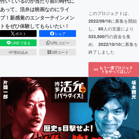
付いているのが当たり前の時代に
あって、活弁は映画なのにライ
このプロジェクトは、
ブ！新感覚のエンターテインメン
2022/09/16
に募集を開始
トをぜひ体験してもらいたい！
し、
60
人の支援により
ポスト
シェア
533,500
円の資金を集
LINEで送る
URLコピー
め、
2022/10/10
に募集を
終了しました
埋め込み
QRコード
もう一度プロジェク
トをやってほしい