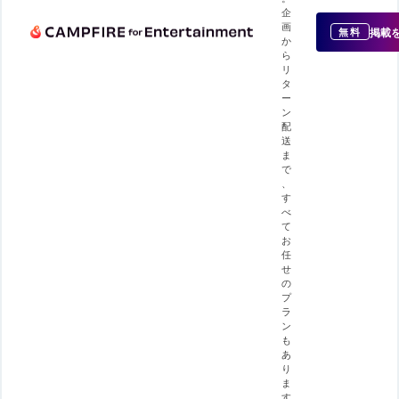
企
画
掲載
無料
か
ら
リ
タ
ー
ン
配
送
ま
で
、
す
べ
て
お
任
せ
の
プ
ラ
ン
も
あ
り
ま
す