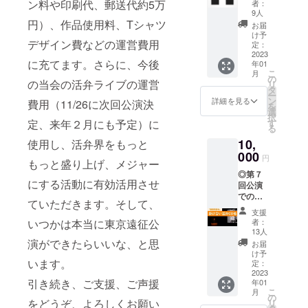
ンのＡ
レット
ン料や印刷代、郵送代約5万
者：
のメイ
３サイ
※A4
9人
ン画像
ズのポ
円）、作品使用料、Tシャツ
二つ折
お届
入りオ
スター
りサイ
け予
デザイン費などの運営費用
リジナ
に出演
定：
ズ、会
ルTシャ
2023
者お二
場で配
に充てます。さらに、今後
年01
ツ１枚
人のサ
布する
こ
月
※デザ
インを
の
パンフ
の当会の活弁ライブの運営
リ
インは
入れて
タ
※※本
ー
写真を
郵送い
ン
文中の
詳細を見る
費用（11/26に次回公演決
を
参照く
たしま
選
写真に
択
ださ
す。 ＜
す
定、来年２月にも予定）に
あるよ
る
い。色
おまけ
うな出
10,
味は、
使用し、活弁界をもっと
＞ ・公
演者の
画面と
000
演詳細
プロ
円
もっと盛り上げ、メジャー
実際で
レポー
フィー
◎第７
はニュ
ト（報
ルや主
にする活動に有効活用させ
回公演
アンス
告書の
催者あ
での
の違い
作成は
いさつ
ていただきます。そして、
「豪傑
など生
主催
などを
支援
児雷
じるこ
者）
記載し
者：
いつかは本当に東京遠征公
也」の
とがご
※レポー
13人
たパン
２人の
ざいま
演ができたらいいな、と思
トは主
フレッ
お届
声色掛
すの
催者が
け予
トの今
け合い
います。
で、ご
定：
作成。
公演分
活弁の
2023
了 承
当日の
を郵送
引き続き、ご支援、ご声援
年01
音源を
くださ
リハや
でお届
こ
月
CD化
い。サ
の
公演の
けしま
をどうぞ、よろしくお願い
リ
※ＣＤは
イズは