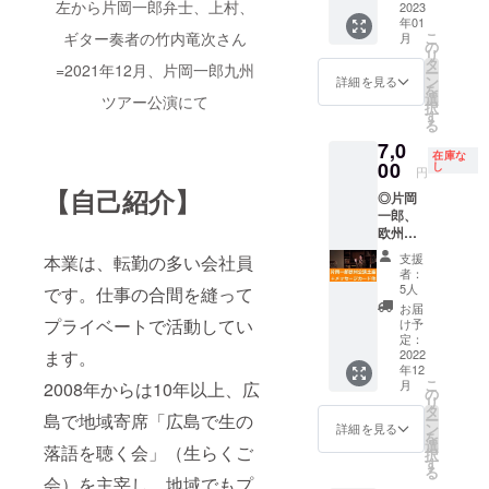
関して
左から片岡一郎弁士、上村、
也」の
2023
は、人
模様、
かった
ジ（予
は、製
年01
２人声
気弁士
お二人
方は、
定）の
作者
ギター奏者の竹内竜次さん
こ
月
色掛け
の活弁
の
のコメ
かつて
冊子に
（上
リ
合い活
のハイ
タ
ントな
の弁士
=2021年12月、片岡一郎九州
まと
村）が
ー
弁の音
ライト
ン
どを写
詳細を見る
のレ
め、郵
所有す
を
源CＤ
を集め
選
真も織
ツアー公演にて
コード
送いた
るもの
択
※ＣＤ
たレ
す
り交ぜ
を聴く
しま
とし、
る
はＣＤ
コード
ながら
よう
す。 ・
複製、
7,0
－Ｒに
盤が出
報告し
に、２
当日の
在庫な
転売、
収録し
00
されて
し
ます。A
人の名
円
パンフ
改変な
たもの
いたと
４サイ
調子に
レット
【自己紹介】
どの行
◎片岡
を郵送
言いま
ズ数
聴き入
※A4
為を禁
一郎、
でお届
す。坂
ページ
りなが
二つ折
止いた
欧州公
けしま
本頼光
（予
ら、会
りサイ
しま
演土産
す。映
さんは
定）の
の雰囲
支援
本業は、転勤の多い会社員
ズ、会
す。
＋片岡
像は付
若かり
冊子に
者：
気だけ
場で配
さんの
きませ
し頃、
5人
です。仕事の合間を縫って
まと
でも感
布する
メッ
ん。
神保町
め、郵
お届
じてい
パンフ
セージ
※※かつ
プライベートで活動してい
の古書
け予
送いた
ただけ
※※本
カード
て無声
定：
店でそ
しま
ればと
文中の
ます。
付き ※
2022
映画全
うした
す。 ・
思いま
写真に
年12
片岡一
盛期に
弁士の
当日の
す。 ＜
あるよ
こ
月
2008年からは10年以上、広
郎さん
は、人
の
レコー
パンフ
おまけ
うな出
リ
が今年
気弁士
タ
ドを買
レット
＞ ・公
島で地域寄席「広島で生の
演者の
ー
９月の
の活弁
ン
い集
詳細を見る
※A4
演詳細
プロ
を
海外公
のハイ
選
め、勉
二つ折
落語を聴く会」（生らくご
レポー
フィー
択
演（ド
ライト
す
強した
りサイ
ト ※
ルや主
る
イツ・
を集め
会）を主宰し、地域でもプ
ことも
ズ、会
レポー
催者あ