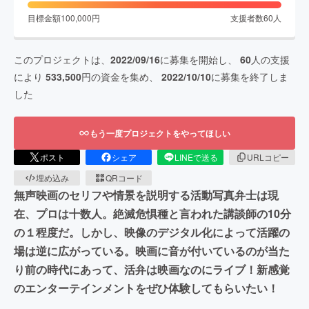
目標金額
100,000
円
支援者数
60
人
このプロジェクトは、
2022/09/16
に募集を開始し、
60
人の支援
により
533,500
円の資金を集め、
2022/10/10
に募集を終了しま
した
もう一度プロジェクトをやってほしい
ポスト
シェア
LINEで送る
URLコピー
埋め込み
QRコード
無声映画のセリフや情景を説明する活動写真弁士は現
在、プロは十数人。絶滅危惧種と言われた講談師の10分
の１程度だ。しかし、映像のデジタル化によって活躍の
場は逆に広がっている。映画に音が付いているのが当た
り前の時代にあって、活弁は映画なのにライブ！新感覚
のエンターテインメントをぜひ体験してもらいたい！