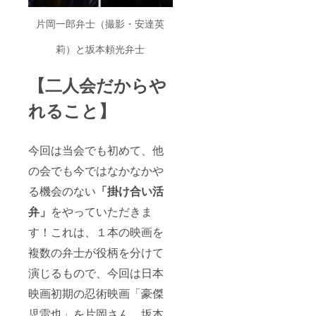
片岡一郎弁士（撮影・安達英
莉）と坂本頼光弁士
【二人会だからや
れること】
今回は当会でも初めて、他
の会でも今ではなかなかや
る機会のない
「掛け合い活
弁」
をやっていただきま
す！これは、１本の映画を
複数の弁士が役柄を分けて
演じるもので、今回は日本
映画初期の忍術映画「豪傑
児雷也」を片岡さん、坂本