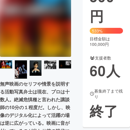
円
まちづくり・地域活性化
CAMPFIRE for Social Good
CAMPFIRE Creation
533%
CAMPFIREふるさと納税
machi-ya
コミュニティ
目標金額は
100,000円
支援者数
60
人
無声映画のセリフや情景を説明す
募集終了まで残
る活動写真弁士は現在、プロは十
り
数人。絶滅危惧種と言われた講談
終了
師の10分の１程度だ。しかし、映
像のデジタル化によって活躍の場
は逆に広がっている。映画に音が