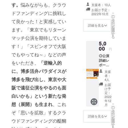
メール
す。
悩みながらも、クラウ
支援者：10人
お届け予定：
ドファンディングに挑戦し
こ
2022年10月
の
リ
タ
て良かった！と実感してい
ー
ン
詳細を見る
を
ます。「東京でもリターン
選
択
す
る
マッチ公演を期待していま
5,0
す！」「スピンオフで大阪
00
円
でもやってね～」などの声
◎公演
詳細レ
をいただき、
「逆輸入的
ポート
※レ
に、博多活弁パラダイスが
支援
ポート
者：
は主催
博多を飛び出し、東京や大
4人
者が作
お届
阪で遠征公演をやるのも面
成。当
け予
日のリ
定：
白いかも」という新たな発
ハや公
2022
年12
演の模
想（展開）も生まれ
、これ
こ
月
様、お
の
リ
二人の
タ
ぞ「思いを拡散」するクラ
ー
コメン
ン
詳細を見る
を
トなど
ウドファンディングの醍醐
選
択
を写真
す
る