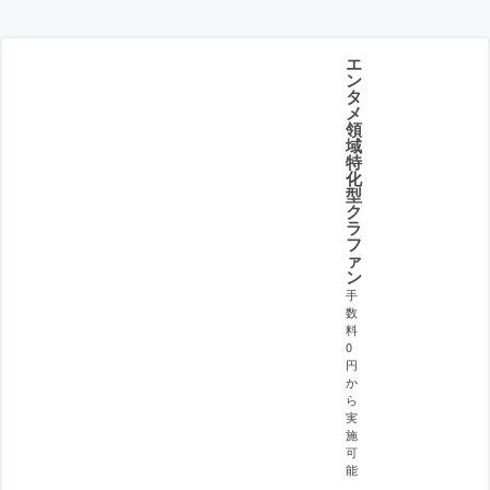
エ
ン
タ
メ
領
域
特
化
型
ク
ラ
フ
ァ
ン
手
数
料
0
円
か
ら
実
施
可
能
。