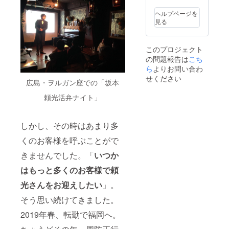
文中の
りサイ
２人へ
くださ
けしま
写真に
ズ、会
の質問
い。あ
ヘルプページを
す。 ・
あるよ
場で配
動画
くまで
見る
出演者
うな出
布する
（URL)
も支援
２人の
演者の
パンフ
※メー
者ご本
サイン
プロ
※※本
ルにて
人様が
付き第
このプロジェクト
フィー
文中の
視聴で
楽しむ
７回公
の問題報告は
こち
ルや主
写真に
きる
だけに
演チラ
催者あ
ら
よりお問い合わ
あるよ
URLを
してく
シ ※
いさつ
うな出
送りま
せください
ださ
チラシ
広島・ヲルガン座での「坂本
などを
演者の
す。視
い。 ＜
デザイ
記載し
プロ
聴期限
おまけ
ンは本
頼光活弁ナイト」
たパン
フィー
は基本
＞ ・公
文中の
フレッ
ルや主
的には
演詳細
写真を
トの今
催者あ
ござい
レポー
ご参照
公演分
しかし、その時はあまり多
いさつ
ませ
ト ※
くださ
を郵送
などを
ん。た
レポー
い ※本
くのお客様を呼ぶことがで
でお届
記載し
だし、
トは主
制作物
けしま
たパン
他人へ
催者が
の著作
きませんでした。「
いつか
す。 ※
フレッ
の譲渡
作成。
権に関
本制作
トの今
などは
当日の
はもっと多くのお客様で頼
して
物の著
公演分
ご遠慮
リハや
は、製
作権に
を郵送
くださ
光さんをお迎えしたい
」。
公演の
作者が
関して
でお届
い。あ
模様、
所有す
は、製
そう思い続けてきました。
けしま
くまで
お二人
るもの
作者が
す。 ※
も支援
のコメ
とし、
2019年春、転勤で福岡へ。
所有す
本制作
者ご本
ントな
複製、
るもの
物の著
人様が
どを写
転売、