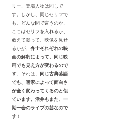
デザイ
リー、登場人物は同じで
ンは本
文中の
す。しかし、同じセリフで
写真を
ご参照
も、どんな間で言うのか、
くださ
い ※本
ここはセリフを入れるか、
制作物
敢えて黙って、映像を見せ
の著作
権に関
るかが、
弁士それぞれの映
して
は、製
画の解釈によって、同じ映
作者が
所有す
画でも見え方が変わるので
るもの
とし、
す
。それは、
同じ古典落語
複製、
でも、噺家によって面白さ
転売、
改変な
が全く変わってくるのと似
どの行
為を禁
ています。活弁もまた、一
止いた
しま
期一会のライブの芸なので
す。
す
！