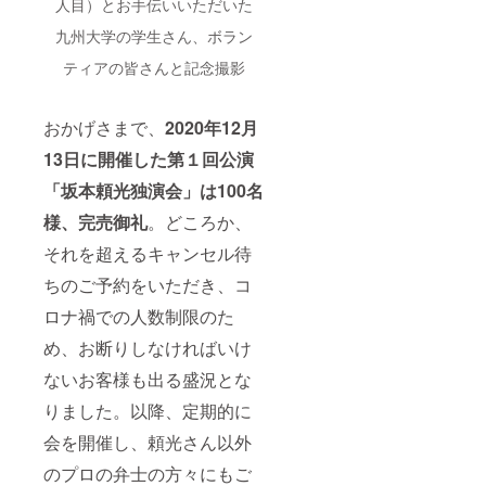
人目）とお手伝いいただいた
ンディ
ンは本
（赤）
文中の
九州大学の学生さん、ボラン
＝片岡
写真を
派？、
ご参照
ティアの皆さんと記念撮影
ネイ
くださ
ビー＝
い ※本
坂本
制作物
おかげさまで、
2020年12月
派？と
の著作
いう選
権に関
13日に開催した第１回公演
び方も
して
楽しい
は、製
「坂本頼光独演会」は100名
かも。
作者が
＜おま
所有す
様、完売御礼
。どころか、
け＞ ・
るもの
それを超えるキャンセル待
公演詳
とし、
細レ
複製、
ちのご予約をいただき、コ
ポート
転売、
※レ
改変な
ロナ禍での人数制限のた
ポート
どの行
は主催
為を禁
め、お断りしなければいけ
者が作
止いた
成。当
しま
ないお客様も出る盛況とな
日のリ
す。
ハや公
りました。以降、定期的に
演の模
会を開催し、頼光さん以外
様、お
二人の
のプロの弁士の方々にもご
コメン