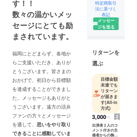
す！！
特定商取引
法に基づく
数々の温かいメッ
表記
メッセー
セージにとても励
ジを送る
まされています。
リターンを
福岡にとどまらず、各地か
らご支援いただき、ありが
選ぶ
とうございます。皆さまの
目標金額
おかげで、初日から目標額
未達でも
を達成することができまし
リターン
が届きま
た。メッセージもありがと
す
(All-in
うございます。遠方の活弁
方式)
ファンの方々とメッセージ
3,000
円
を通して、
思いをやり取り
出演者２人のコ
メント付きの主
できることに感動していま
催者からの御礼