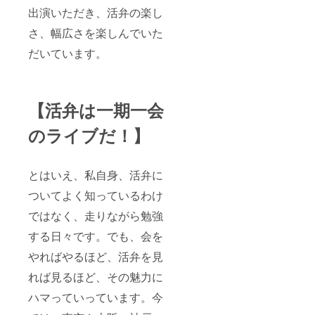
トなど
出演いただき、活弁の楽し
を写真
も織り
さ、幅広さを楽しんでいた
交ぜな
がら報
だいています。
告しま
す。A４
サイズ
数ペー
【活弁は一期一会
ジ（予
定）の
冊子に
のライブだ！】
まと
め、郵
送いた
とはいえ、私自身、活弁に
しま
す。 ・
ついてよく知っているわけ
当日の
パンフ
ではなく、走りながら勉強
レット
※A4
する日々です。でも、会を
二つ折
りサイ
やればやるほど、活弁を見
ズ、会
れば見るほど、その魅力に
場で配
布する
ハマっていっています。今
パンフ
※※本