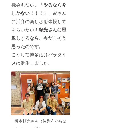
など生
写真に
機会もない。
「やるなら今
じるこ
あるよ
とがご
うな出
しかない！！！」
。皆さん
ざいま
演者の
すの
に活弁の楽しさを体験して
プロ
で、ご
フィー
もらいたい！
頼光さんに恩
了 承
ルや主
くださ
催者あ
返しするなら、今だ！
そう
い。サ
いさつ
イズは
などを
思ったのです。
男女兼
記載し
用サイ
たパン
こうして博多活弁パラダイ
ズで
フレッ
す。T
トの今
スは誕生しました。
シャツ
公演分
は、
を郵送
United
でお届
Arhleの
けしま
5001-
す。 ・
01とな
出演者
りま
２人の
す。
サイン
※※チラ
付き第
シデザ
７回公
インに
演チラ
ちな
シ ※
坂本頼光さん（後列左から２
み、
チラシ
バーガ
デザイ