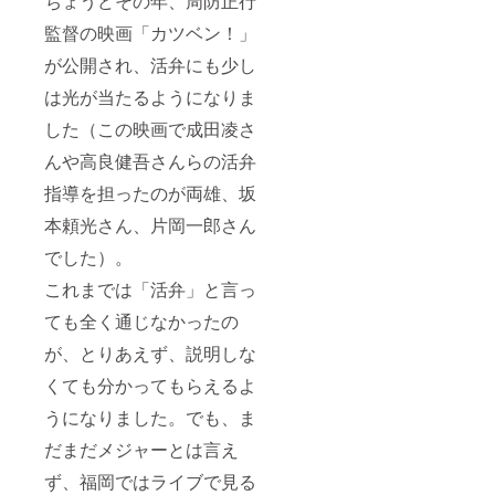
ちょうどその年、周防正行
とし、
作権に
楽しむ
真も織
改変な
複製、
関して
だけに
り交ぜ
監督の映画「カツベン！」
どの行
転売、
は、製
してく
ながら
為を禁
改変な
作者が
ださ
が公開され、活弁にも少し
報告し
止いた
どの行
所有す
い。 ◎
ます。A
しま
為を禁
るもの
は光が当たるようになりま
第７回
４サイ
す。
止いた
とし、
公演
ズ数
した（この映画で成田凌さ
しま
複製、
「両雄
ページ
す。
転売、
激突」
（予
んや高良健吾さんらの活弁
改変な
チラシ
定）の
どの行
のメイ
冊子に
指導を担ったのが両雄、坂
為を禁
ン画像
まと
止いた
入りオ
め、郵
本頼光さん、片岡一郎さん
しま
リジナ
送いた
す。
でした）。
ルTシャ
しま
ツ１枚
す。 ・
これまでは「活弁」と言っ
※デザ
当日の
インは
パンフ
ても全く通じなかったの
写真を
レット
参照く
※A4
が、とりあえず、説明しな
ださ
二つ折
い。色
りサイ
くても分かってもらえるよ
味は、
ズ、会
画面と
うになりました。でも、ま
場で配
実際で
布する
だまだメジャーとは言え
はニュ
パンフ
アンス
※※本
ず、福岡ではライブで見る
の違い
文中の