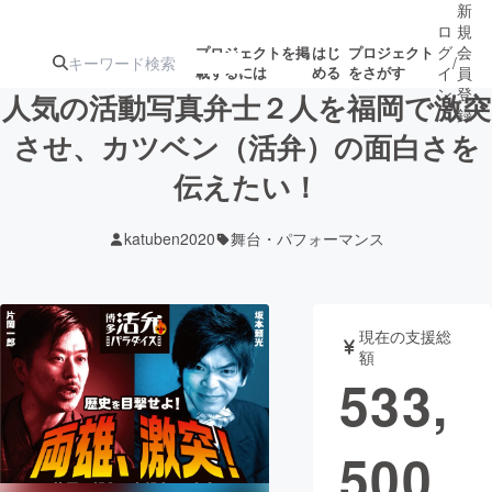
新
ロ
規
グ
会
プロジェクトを掲
はじ
プロジェクト
/
載するには
める
をさがす
イ
員
ン
登
人気の活動写真弁士２人を福岡で激突
録
させ、カツベン（活弁）の面白さを
伝えたい！
人気のプロ
注目のリ
注目の新着プロ
募集終了が近いプ
もうすぐ公開
ジェクト
ターン
ジェクト
ロジェクト
されます
katuben2020
舞台・パフォーマンス
アート・写真
音楽
現在の支援総
テクノロジー・ガジェット
ゲーム・サ
額
533,
映像・映画
書籍・雑誌
500
ビジネス・起業
チャレンジ