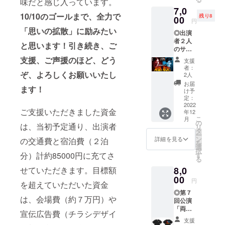
味だと感じ入っています。
も織り
7,0
交ぜな
10/10のゴールまで、全力で
残り8
がら報
00
円
告しま
「思いの拡散」に励みたい
◎出演
す。A４
者２人
サイズ
と思います！引き続き、ご
のサイ
数ペー
ン付き
ジ（予
支援、ご声援のほど、どう
支援
ポス
定）の
者：
ター
ぞ、よろしくお願いいたし
冊子に
2人
※A3サ
まと
お届
ます！
イズ
め、郵
け予
で、デ
送いた
定：
ザイン
2022
しま
ご支援いただきました資金
年12
はチラ
す。
こ
月
シと同
※※写真
の
は、当初予定通り、出演者
リ
じ ※※
は昨年
タ
ー
チラシ
末の片
ン
詳細を見る
の交通費と宿泊費（２泊
を
デザイ
岡一郎
選
択
ンは、
九州ツ
分）計約85000円に充てさ
す
る
本文中
アーの
8,0
せていただきます。目標額
の写真
レポー
をご参
00
トの一
円
を超えていただいた資金
照くだ
部（イ
◎第７
さい。
メー
は、会場費（約７万円）や
回公演
チラシ
ジ） ・
「両雄
と同じ
当日の
宣伝広告費（チラシデザイ
激突」
デザイ
パンフ
支援
チラシ