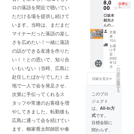
8,0
リトア
たレ
あった
場で配
トは主
在庫な
いさつ
ニア）
ロの落語を間近で聴いてい
00
コード
し
と言い
布する
円
催者が
などを
で購入
盤が出
ます。
パンフ
作成。
記載し
ただける場を提供し続けて
◎坂本
したお
されて
会に参
※※本
当日の
たパン
頼光さ
土産に
いたと
加した
文中の
リハや
フレッ
います。当時は、まだまだ
んのイ
片岡さ
言いま
方は映
写真に
公演の
トの今
ラスト
んから
す。坂
像を思
あるよ
支援
マイナーだった落語の楽し
模様、
公演分
付きの
のメッ
本頼光
い出し
者：
うな出
お二人
を郵送
出演者
セージ
さんは
10人
なが
さを広めたい！一緒に落語
演者の
のコメ
でお届
２人の
を添え
若かり
ら、会
お届
プロ
ントな
けしま
サイン
て ※お
の話ができる友達を作りた
し頃、
け予
に参加
フィー
どを写
す。 ・
色紙 ＜
土産の
定：
神保町
できな
ルや主
真も織
出演者
おまけ
2022
い！！との思いで、知り合
中身は
の古書
かった
催者あ
り交ぜ
２人の
年12
＞ ・公
お楽し
店でそ
方は、
いさつ
ながら
こ
サイン
月
いもいない（当時、広島に
演詳細
み
の
うした
かつて
などを
報告し
リ
付き第
レポー
（1000
タ
弁士の
の弁士
記載し
ます。A
赴任したばかりでした）土
ー
７回公
ト ※
円程度
ン
レコー
詳細を見る
のレ
たパン
４サイ
を
演チラ
レポー
相当）
選
ドを買
コード
地で一人で会を発足させ、
フレッ
ズ数
択
シ ※
トは主
＜おま
す
い集
を聴く
トの今
ページ
る
チラシ
催者が
け＞ ・
め、勉
次第に手伝ってくれるス
このプロ
よう
公演分
（予
デザイ
作成。
公演詳
強した
に、２
を郵送
定）の
ンは本
ジェクト
当日の
タッフや常連のお客様を増
細レ
ことも
人の名
でお届
冊子に
文中の
リハや
ポート
あった
は、
All-In方
調子に
けしま
まと
写真を
やしてきました。転勤後も
公演の
※レ
と言い
聴き入
す。 ・
め、郵
ご参照
式
です。
模様、
ポート
ます。
りなが
出演者
送いた
広島に通って会を続けてい
くださ
お二人
は主催
会に参
目標金額に
ら、会
２人の
しま
い ※本
のコメ
者が作
加した
の雰囲
サイン
ます。柳家喬太郎師匠や春
す。 ・
制作物
関わらず、
ントな
成。当
方は映
気だけ
付き第
当日の
の著作