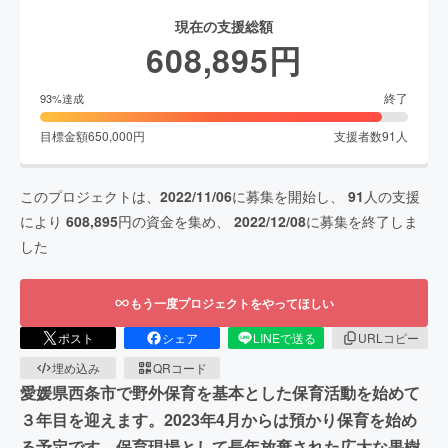
現在の支援総額
608,895
円
終了
93
%達成
目標金額
650,000
円
支援者数
91
人
このプロジェクトは、
2022/11/06
に募集を開始し、
91
人の支援
により
608,895
円の資金を集め、
2022/12/08
に募集を終了しま
した
もう一度プロジェクトをやってほしい
ポスト
シェア
LINEで送る
URLコピー
埋め込み
QRコード
愛媛県西条市で野外保育を基本とした保育活動を始めて
３年目を迎えます。2023年4月からは預かり保育を始め
る予定です。保育現場として長年放棄された広大な果樹