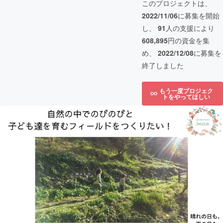
このプロジェクトは、
2022/11/06
に募集を開始
し、
91
人の支援により
608,895
円の資金を集
め、
2022/12/08
に募集を
終了しました
もう一度プロジェク
トをやってほしい