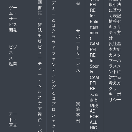
画
デ
会
取引法
PFI
ゲー
書
ミ
に基づ
RE
ム・
籍
ー
く表記
for
サー
・
と
情報セ
Ente
ビス
雑
は
キュリ
rtain
開発
誌
ク
サ
ティ方
men
出
ラ
ポ
針
t
版
ウ
ー
反社基
CAM
ビジ
ビ
ド
ト
本方針
PFI
ネ
ュ
フ
サ
カスタ
RE
ス・
ー
ァ
ー
マーハ
for
起業
テ
ン
ビ
ラスメ
Spor
ィ
デ
ス
ントに
ts
ー
ィ
対する
CAM
・
ン
考え方
PFI
ヘ
グ
クッ
RE
ル
と
キーポ
ふる
ス
は
リシー
さと
ケ
プ
実
納税
ア
ロ
施
AD
アー
舞
ジ
事
FOR
ト・
台
ェ
例
ALL
写真
・
ク
HIO
パ
ト