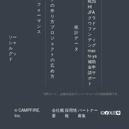
KOS
フ
の
HI
ォ
作
JFA
ー
り
クラ
マ
方
ウド
ン
プ
統
ファ
ス
ロ
計
ン
ソー
ジ
デ
ディ
シャ
ェ
ー
ング
ル
ク
タ
mac
グッ
ト
hi-ya
ド
の
補助
広
金申
め
請サ
方
ポー
ト
「QRコード」は株式会社デンソーウェーブの登録商標です。
© CAMPFIRE,
会社概
採用情
パートナー
Inc.
要
報
募集