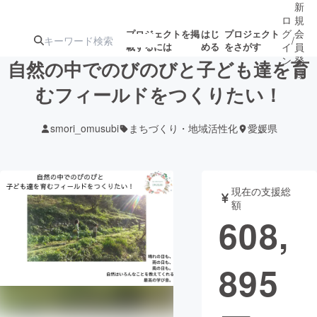
新
ロ
規
グ
会
プロジェクトを掲
はじ
プロジェクト
/
載するには
める
をさがす
イ
員
ン
登
自然の中でのびのびと子ども達を育
録
むフィールドをつくりたい！
人気のプロ
注目のリ
注目の新着プロ
募集終了が近いプ
もうすぐ公開
smori_omusubi
まちづくり・地域活性化
愛媛県
ジェクト
ターン
ジェクト
ロジェクト
されます
アート・写真
音楽
現在の支援総
額
608,
テクノロジー・ガジェット
ゲーム・サ
895
映像・映画
書籍・雑誌
ビジネス・起業
チャレンジ