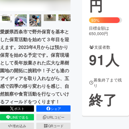
円
まちづくり・地域活性化
93%
目標金額は
CAMPFIRE for Social Good
CAMPFIRE Creation
愛媛県西条市で野外保育を基本と
650,000円
CAMPFIREふるさと納税
machi-ya
コミュニティ
した保育活動を始めて３年目を迎
えます。2023年4月からは預かり
支援者数
91
人
保育を始める予定です。保育現場
として長年放棄された広大な果樹
園地の開拓に挑戦中！子ども達の
アイディアを取り入れながら、五
募集終了まで残
り
感で四季の移り変わりを感じ、自
終了
然観察や食育活動を行なっていけ
るフィールドをつくります！
ポスト
シェア
LINEで送る
URLコピー
埋め込み
QRコード