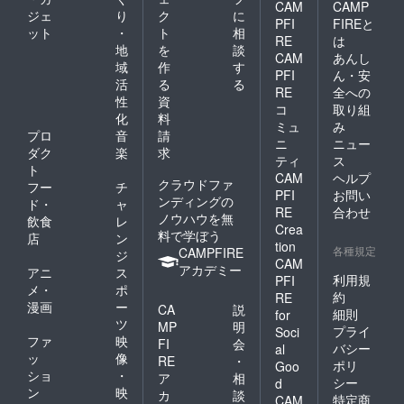
CAM
CAMP
ジェ
り
ク
に
PFI
FIREと
ット
・
ト
相
RE
は
地
を
談
CAM
あんし
域
作
す
PFI
ん・安
活
る
る
RE
全への
性
資
コ
取り組
化
料
ミュ
み
プロ
音
請
ニ
ニュー
ダク
楽
求
ティ
ス
ト
CAM
ヘルプ
クラウドファ
フー
チ
PFI
お問い
ンディングの
ド・
ャ
RE
合わせ
ノウハウを無
飲食
レ
Crea
料で学ぼう
店
ン
tion
各種規定
CAMPFIRE
ジ
CAM
アカデミー
アニ
ス
利用規
PFI
メ・
ポ
約
RE
漫画
ー
CA
説
細則
for
ツ
MP
明
プライ
Soci
ファ
映
FI
会
バシー
al
ッ
像
RE
・
ポリ
Goo
ショ
・
ア
相
シー
d
ン
映
カ
談
特定商
CAM