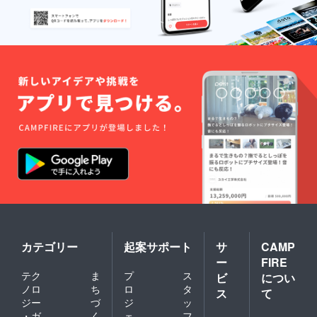
カテゴリー
起案サポート
サ
CAMP
ー
FIRE
テク
ま
プ
ス
ビ
につい
ノロ
ち
ロ
タ
ス
て
ジー
づ
ジ
ッ
・ガ
く
ェ
フ