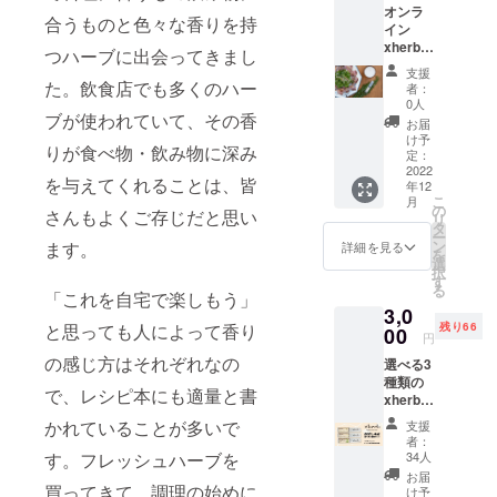
オンラ
レッシュ
合うものと色々な香りを持
イン
ハーブの香
xherbレ
つハーブに出会ってきまし
シピ研
りの面白さ
支援
究会参
た。飲食店でも多くのハー
者：
を広めなが
加権
0人
ブが使われていて、その香
ら、１つで
（12
お届
月、2
け予
も多くの
りが食べ物・飲み物に深み
月、4月
定：
ハーブを見
の3回を
2022
を与えてくれることは、皆
年12
実施）
つけても
こ
月
※レシピ
の
さんもよくご存じだと思い
らって生活
リ
研究会
タ
ー
に取り入れ
参加の
ン
ます。
詳細を見る
を
みの方
選
やすい自然
択
はこち
す
の香りを提
る
らをお
「これを自宅で楽しもう」
3,0
案していき
選びく
と思っても人によって香り
残り66
ださい
00
ます。
円
の感じ方はそれぞれなの
選べる3
種類の
で、レシピ本にも適量と書
xherb
4ml +
かれていることが多いで
支援
オンラ
者：
イン
す。フレッシュハーブを
34人
xherbレ
お届
シピ研
買ってきて、調理の始めに
け予