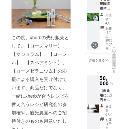
組み合
農園収
す（当
わせの
穫体験
園まで
変更は
＋ 紀の
の交通
承って
支援
川市案
費や滞
おりま
者：
内ご招
在費は
せん。
4人
待 紀の
ご負担
お届
川市ま
お願い
け予
でお越
しま
定：
この度、xherbの先行販売と
しいた
2023
す）。
年07
して、【ローズマリー】、
だき
そして
こ
月
（交通
現在未
の
リ
【マジョラム】、【ローレ
費や旅
発表の
タ
ー
費はご
xherbが
ン
詳細を見る
ル】、【スペアミント】、
を
負担お
お土産
選
択
願いし
になっ
す
【ローズゼラニウム】の応
る
ま
ていま
50,
す）、
す。
援による購入を受け付けて
当園に
000
円
てフ
います。商品だけでなく、
【飲食
レッ
一緒にxherbが合うレシピを
用に5万
シュ
円セッ
ハーブ
教え合うレシピ研究会の参
ト】 お
の収穫
支援
店でも
をご体
者：
加権や、観光農園へのご招
使える
験いた
0人
量の
だいた
お届
待付きのものも用意いたし
10mlで
あと、
け予
期間限
魅力た
定：