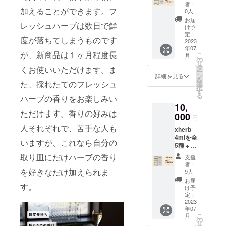
オンラ
スペア
者：
イン
加えることができます。フ
ミン
0人
xherbレ
ト、
お届
レッシュハーブは数日で鮮
シピ研
ローズ
け予
究会参
ゼラニ
定：
度が落ちてしまうものです
加権
2023
ウム、
年07
（12
マジョ
が、新商品は１ヶ月程度長
こ
月
月、2
ラム、
の
リ
月、4月
ローレ
タ
くお使いいただけます。ま
ー
の3回を
ル ■容
ン
詳細を見る
を
実施）
た、採れたてのフレッシュ
量
選
択
（xherb
4ml（約
す
る
ハーブの香りをお楽しみい
ご購入
100プッ
10,
のみも
シュ相
ただけます。香りの好みは
選択で
000
当） ※
円
きま
組み合
人それぞれで、苦手な人も
xherb
す） ■
わせの
4mlを全
ライン
変更は
いますが、これなら自分の
5種 + オ
ナップ
承って
ンライ
A：ロー
おりま
取り皿にだけハーブの香り
支援
ンxherb
ズマ
せん。
者：
レシピ
を好きなだけ加えられま
リー、
9人
研究会
スペア
お届
す。
参加権
ミン
け予
（12
ト、
定：
月、2
2023
ローズ
年07
月、4月
ゼラニ
こ
月
の3回を
ウム
の
リ