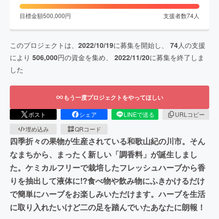
目標金額
500,000
円
支援者数
74
人
このプロジェクトは、
2022/10/19
に募集を開始し、
74
人の支援
により
506,000
円の資金を集め、
2022/11/20
に募集を終了しま
した
もう一度プロジェクトをやってほしい
ポスト
シェア
LINEで送る
URLコピー
埋め込み
QRコード
四季折々の果物が生産されている和歌山紀の川市。そん
なまちから、まったく新しい「調香料」が誕生しまし
た。ケミカルフリーで栽培したフレッシュハーブから香
りを抽出して液体に!?食べ物や飲み物にふきかけるだけ
で簡単にハーブをお楽しみいただけます。ハーブを生活
に取り入れたいけど二の足を踏んでいたあなたに朗報！