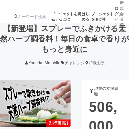
新
ロ
規
グ
会
プロジェクトを掲
はじ
プロジェクト
/
載するには
める
をさがす
イ
員
ン
登
【新登場】スプレーでふきかける天
録
然ハーブ調香料！毎日の食卓で香りが
もっと身近に
人気のプロ
注目のリ
注目の新着プロ
募集終了が近いプ
もうすぐ公開
ジェクト
ターン
ジェクト
ロジェクト
されます
Yoneda_Motohito
チャレンジ
和歌山県
アート・写真
音楽
現在の支援総
テクノロジー・ガジェット
ゲーム・サ
額
506,
映像・映画
書籍・雑誌
000
ビジネス・起業
チャレンジ