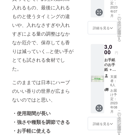
究会参
定：
入れるもの、最後に入れる
加権
2023
年07
（12
ものと使うタイミングの違
こ
月
月、2
の
リ
月、4月
タ
いや、入れなさすぎや入れ
ー
の3回を
ン
詳細を見る
を
実施）
選
すぎによる量の調整はなか
択
（xherb
す
る
ご購入
なか厄介で、保存しても香
3,0
のみも
りは減っていく...と使い手が
選択で
00
円
きま
とても試される食材でし
お手紙
す） ■
のお手
ライン
た。
紙 ＋季
ナップ
節のお
A：ロー
支援
すすめ
ズマ
者：
このままでは日本にハーブ
フレッ
リー、
6人
シュ
スペア
のいい香りの世界が広まら
お届
ハーブ
ミン
け予
詰め合
ないのではと思い、
ト、
定：
わせ3種
2023
ローズ
年08
セット
ゼラニ
こ
月
・
使用期間が長い
※ハーブ
ウム
の
リ
の種類
B：ロー
タ
ー
・強さや種類を調節できる
はお選
ズマ
ン
詳細を見る
を
びいた
リー、
選
・お手軽に
使える
択
だけま
マジョ
す