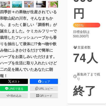
円
まちづくり・地域活性化
四季折々の果物が生産されている
和歌山紀の川市。そんなまちか
CAMPFIRE for Social Good
CAMPFIRE Creation
ら、まったく新しい「調香料」が
101%
CAMPFIREふるさと納税
machi-ya
コミュニティ
誕生しました。ケミカルフリーで
目標金額は
500,000円
栽培したフレッシュハーブから香
りを抽出して液体に!?食べ物や飲
支援者数
み物にふきかけるだけで簡単に
74
人
ハーブをお楽しみいただけます。
ハーブを生活に取り入れたいけど
二の足を踏んでいたあなたに朗
募集終了まで残
報！
り
ポスト
シェア
終了
LINEで送る
URLコピー
埋め込み
QRコード