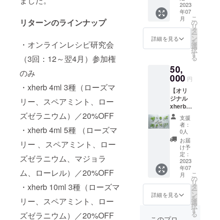
ました。
定のカ
2023
くさん
年07
クテル
の紀の
こ
月
やお料
リターンのラインナップ
川市を
の
リ
理メ
ご案内
タ
ー
ニュー
いたし
ン
詳細を見る
を
・オンラインレシピ研究会
にご活
ます。
選
択
用くだ
2023年
す
（3回：12～翌4月）参加権
る
さい。
の7月頃
50,
・容量
を予定
のみ
10ml（
000
してい
円
約250
ます。
・xherb 4ml 3種（ローズマ
【オリ
プッ
ジナル
シュ相
リー、スペアミント、ロー
xherb作
当）×40
成】 あ
ズゼラニウム）／20%OFF
本 ロー
支援
なたの
ズマ
者：
・xherb 4ml 5種 （ローズマ
お好き
リー、
0人
なハー
マジョ
お届
リー 、スペアミント、ロー
ブから
ラム、
け予
香りを
スペア
定：
ズゼラニウム、マジョラ
抽出し
2023
ミン
年07
ます！
ト、
ム、ローレル）／20%OFF
こ
月
出来立
ローズ
の
リ
てでこ
・xherb 10ml 3種（ローズマ
ゼラニ
タ
ー
の世に1
ウム、
ン
詳細を見る
を
リー、スペアミント、ロー
種類だ
ローレ
選
択
けの50
ルを各8
す
る
ズゼラニウム）／20%OFF
本をお
本ずつ
このプロ