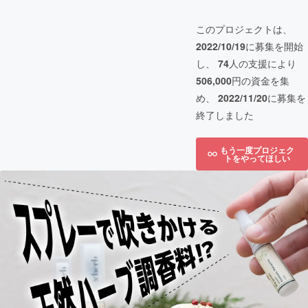
このプロジェクトは、
2022/10/19
に募集を開始
し、
74
人の支援により
506,000
円の資金を集
め、
2022/11/20
に募集を
終了しました
もう一度プロジェク
トをやってほしい