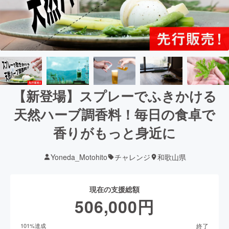
【新登場】スプレーでふきかける
天然ハーブ調香料！毎日の食卓で
香りがもっと身近に
Yoneda_Motohito
チャレンジ
和歌山県
現在の支援総額
506,000
円
終了
101
%達成