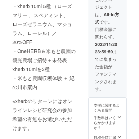
楽しみ
のセッ
・xherb 10ml 5種 （ローズ
ジェクト
くださ
ト
い！ ■
は、
All-In方
マリー 、スペアミント、
容量
式
です。
4ml（約
ローズゼラニウム、マジョ
100プッ
目標金額に
ラム、ローレル）／
シュ相
関わらず、
当）×50
20%OFF
本
2022/11/20
・OneHERB＆米もと農園の
23:59:59
ま
でに集まっ
観光農場ご招待＋未発表
た金額が
xherb 10mlを3種
ファンディ
・米もと農園収穫体験 ＋ 紀
ングされま
の川市案内
す。
※xherbのリターンにはオン
支援に関するよ
ラインレシピ研究会の参加
くある質問
手数料はいく
希望の有無をお選びいただ
らかかります
けます。
か？
目標金額に届