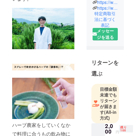
にアフリカ
https://www.oneherb.co.jp/
https://www.yonemotofm.jp/
食料問題に
特定商取引
興味を持ち
法に基づく
農学の道
表記
へ。研究者
メッセー
期間中土壌
ジを送る
微生物の可
能性を知り
実際にアフ
リカで2年赴
リターンを
任。Iターン
選ぶ
して和歌山
で農業を開
始。この
目標金額
未達でも
度、紀の川
リターン
市の6次産業
が届きま
化の事業を
す
(All-in
きっかけに
方式)
有限会社
ハーブ農家をしていくなか
2,0
残り
OneHERBを
00
100
円
で料理に合うもの飲み物に
開始。フ