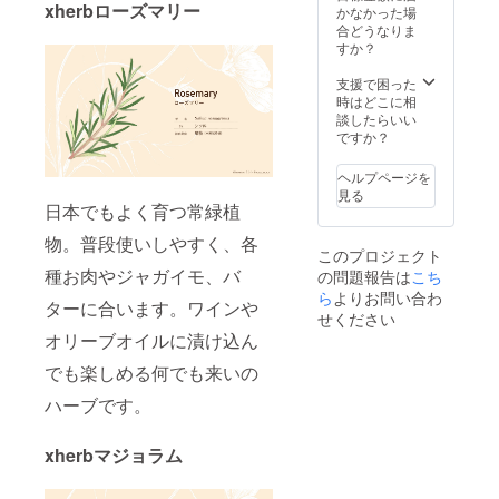
xherbローズマリー
かなかった場
合どうなりま
すか？
支援で困った
時はどこに相
談したらいい
ですか？
ヘルプページを
見る
日本でもよく育つ常緑植
物。普段使いしやすく、各
このプロジェクト
種お肉やジャガイモ、バ
の問題報告は
こち
ら
よりお問い合わ
ターに合います。ワインや
せください
オリーブオイルに漬け込ん
でも楽しめる何でも来いの
ハーブです。
xherbマジョラム