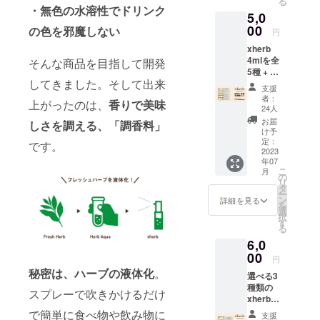
る
せん。
ラム、
・無色の水溶性でドリンク
5,0
※発送時
ローズ
期は収
00
ゼラニ
の色を邪魔しない
円
穫状況
ウム
xherb
によっ
C：スペ
4mlを全
そんな商品を目指して開発
て前後
アミン
5種 + オ
する場
ト、マ
してきました。そして出来
ンライ
合がご
ジョラ
支援
ンxherb
ざいま
ム、
者：
上がったのは、
香りで美味
レシピ
す。
ローレ
24人
研究会
ル ■容
お届
しさを調える、「調香料」
参加権
量
け予
（12
定：
4ml（約
です。
月、2
2023
100プッ
年07
月、4月
シュ相
こ
月
の3回を
の
当） ※
リ
実施）
タ
組み合
ー
（xherb
ン
わせの
詳細を見る
を
ご購入
選
変更は
択
のみも
す
承って
る
選択で
おりま
6,0
きま
せん。
す） ■
00
円
ライン
秘密は、ハーブの液体化
。
選べる3
ナップ
種類の
ローズ
スプレーで吹きかけるだけ
xherb
マ
10ml +
リー、
で簡単に食べ物や飲み物に
支援