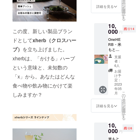
実施）
B：ロー
タ
ー
（xherb
ズマ
ン
詳細を見る
を
ご購入
リー、
選
択
のみも
マジョ
す
る
選択で
ラム、
10,
きま
ローズ
残り14
す） ■
この度、新しい製品ブラン
000
ゼラニ
円
ライン
ウム
ドとして
xherb（クロスハー
OneHE
ナップ
C：スペ
RB・米
ローズ
アミン
ブ）
を立ち上げました。
もと農
マ
ト、マ
園の観
リー、
ジョラ
支援
xherbは、「かける」ハーブ
光農場
スペア
ム、
者：
ご招待
ミン
ローレ
6人
という意味と、未知数の
＋「未
ト、
ル ■容
お届
発表
ローズ
「x」から。あなたはどんな
量
け予
xherb
ゼラニ
定：
10ml（
10ml」
2023
食べ物や飲み物にかけて楽
ウム、
約250
年05
を3種プ
マジョ
プッ
こ
月
しみますか？
レゼン
ラム、
の
シュ相
リ
ト！
ローレ
タ
当） ※
ー
2023年
ル ■容
ン
組み合
詳細を見る
を
5月頃に
量
選
わせの
択
紀の川
10ml（
す
変更は
る
市にあ
約250
承って
10,
る当観
プッ
おりま
残り6
光農場
000
シュ相
せん。
円
をご案
当） ※
米もと
内しま