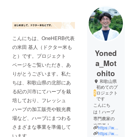
こんにちは、OneHERB代表
の米田 基人（ドクター米も
Yoned
と）です。プロジェクト
a_Mot
ページをご覧いただき、あ
ohito
りがとうございます。私た
和歌山県
ちは、和歌山県の北部にあ
初めてのプ
る紀の川市にてハーブを栽
ロジェクト
です
培しており、フレッシュ
こんにち
ハーブの加工販売や観光農
は！ハーブ
場など、ハーブにまつわる
専門農家の
米田基人で
さまざまな事業を準備して
https://www.instagram.com/oneherb_jp/
す。幼少期
https://www.instagram.com/yonemoto_farm/
います。