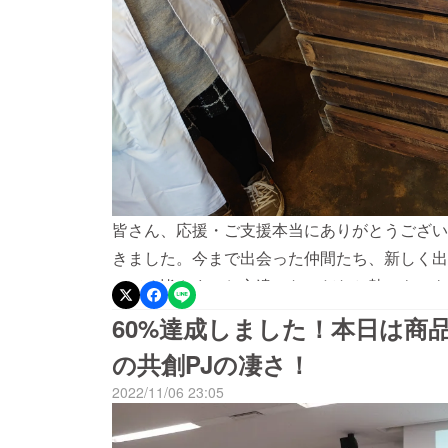
皆さん、応援・ご支援本当にありがとうござい
きました。今まで出会った仲間たち、新しく出
いてる皆さまのお心遣いなのだなと熱いものを
れた催事にてxherbを使ったアハ体験を提供
60%達成しました！本日は商
れる前入れた後を飲み比べてもらい、感想をい
の共創PJの凄さ！
と確信しつつ、応援頂いている皆さまとxher
2022/11/06 23:05
す。楽しみにしていてください！！日本にてハ
きと未だ見ぬ新大陸を一緒に冒険していけたらと思ってい