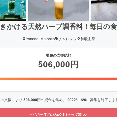
きかける天然ハーブ調香料！毎日の
Yoneda_Motohito
チャレンジ
和歌山県
現在の支援総額
506,000
円
人の支援により
506,000
円の資金を集め、
2022/11/20
に募集を終了しま
もう一度プロジェクトをやってほしい