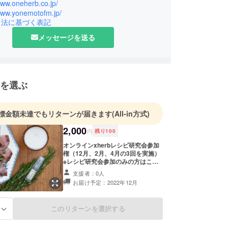
面白さを広めながら、１つでも多くのハーブを見つ
www.oneherb.co.jp/
/www.yonemotofm.jp/
って生活に取り入れやすい自然の香りを提案してい
引法に基づく表記
メッセージを送る
を選ぶ
標金額未達でもリターンが届きます
(All-in方式)
2,000
円
残り
100
オンラインxherbレシピ研究会参加
権（12月、2月、4月の3回を実施）
※レシピ研究会参加のみの方はこち
らをお選びください
支援者：0人
お届け予定：2022年12月
このリターンを選択する
る