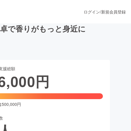
ログイン
/
新規会員登録
食卓で香りがもっと身近に
うすぐ公開されます
支援総額
プロダクト
6,000
円
ファッション
スポーツ
00,000円
数
ア
ソーシャルグッド
人