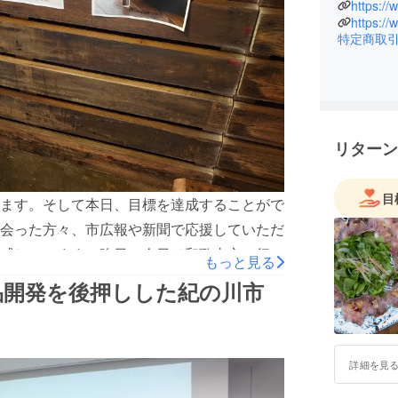
の香りの
https://
https:/
けてもら
特定商取
きます。
リターン
目
ます。そして本日、目標を達成することがで
会った方々、市広報や新聞で応援していただ
感じています。昨日、今日は和歌山市で行わ
もっと見る
してきました。どのお客様も「おぉ！！」と入
品開発を後押しした紀の川市
ただきました。この商品の可能性は現実だな
bの楽しさを発見していきたいと考えていま
ーブの香りを民主化して、香りの楽しさ・驚
詳細を見
ます。here we go!! 2022年11月