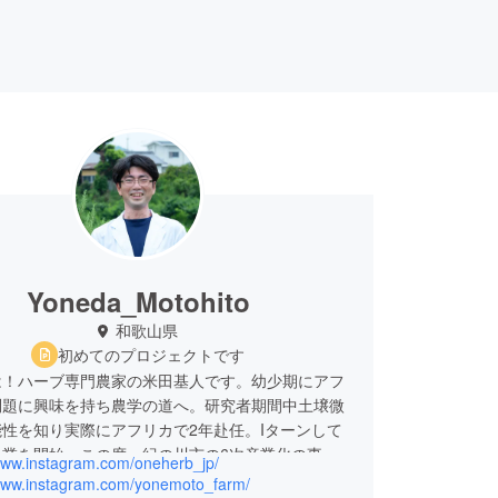
Yoneda_Motohito
和歌山県
初めてのプロジェクトです
は！ハーブ専門農家の米田基人です。幼少期にアフ
問題に興味を持ち農学の道へ。研究者期間中土壌微
性を知り実際にアフリカで2年赴任。Iターンして
農業を開始。この度、紀の川市の6次産業化の事業
/www.instagram.com/oneherb_jp/
に有限会社OneHERBを開始。フレッシュハーブ
/www.instagram.com/yonemoto_farm/