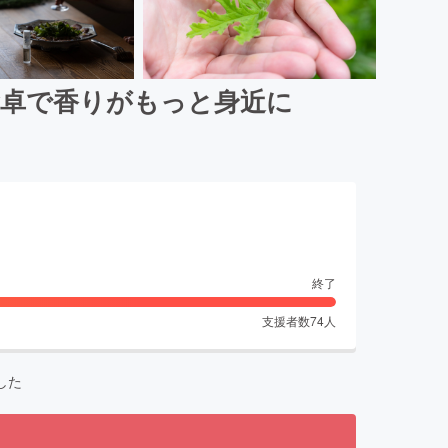
食卓で香りがもっと身近に
終了
支援者数
74
人
した