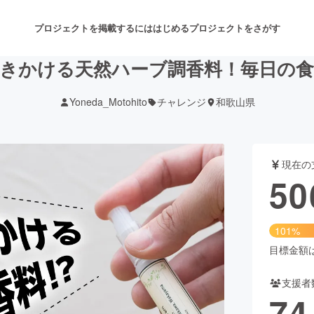
プロジェクトを掲載するには
はじめる
プロジェクトをさがす
きかける天然ハーブ調香料！毎日の
Yoneda_Motohito
チャレンジ
和歌山県
注目のリターン
注目の新着プロジェクト
募集終了が近いプロジェクト
も
現在の
音楽
舞台・パフォーマンス
50
ゲーム・サービス開発
フード・飲食店
101%
書籍・雑誌出版
アニメ・漫画
目標金額は5
支援者
チャレンジ
ビューティー・ヘルスケ
74