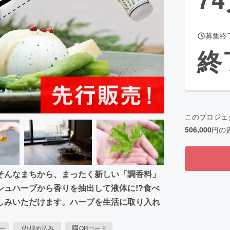
募集終
CAMPFIRE for Social Good
CAMPFIRE Creation
終
CAMPFIREふるさと納税
machi-ya
コミュニティ
このプロジェ
506,000
円の
そんなまちから、まったく新しい「調香料」
ュハーブから香りを抽出して液体に!?食べ
しみいただけます。ハーブを生活に取り入れ
ピー
埋め込み
QRコード