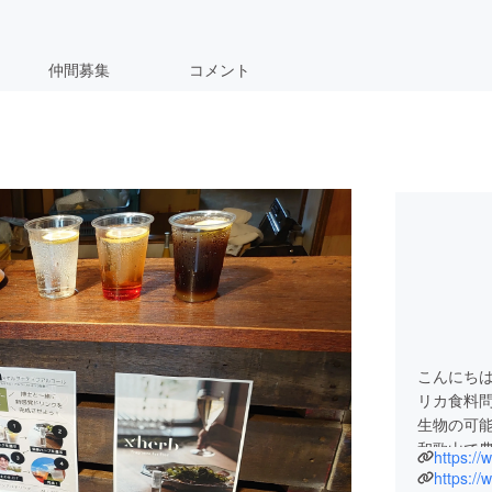
仲間募集
コメント
こんにち
リカ食料
生物の可能
和歌山で
https:/
をきっかけ
https:/