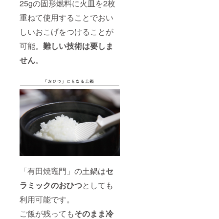
25gの固形燃料に火皿を2枚
重ねて使用することでおい
しいおこげをつけることが
可能。
難しい技術は要しま
せん
。
「有田焼竈門」の土鍋は
セ
ラミックのおひつ
としても
利用可能です。
ご飯が残っても
そのまま冷