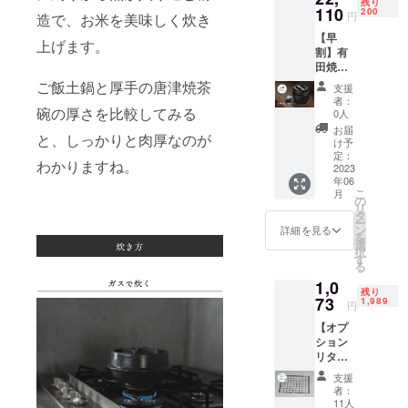
残り
援価
110
格とな
200
円
造で、お米を美味しく炊き
格
りま
【早
21,780
す。
上げます。
割】有
円 ＊配
田焼 1
送お届
合炊き
け予定
ご飯土鍋と厚手の唐津焼茶
支援
ご飯土
2023年
者：
鍋 竈
碗の厚さを比較してみる
3月末
0人
門セッ
（九州
お届
と、しっかりと肉厚なのが
ト x2 ・
福岡か
け予
販売予
らの発
定：
わかりますね。
定価
2023
送とな
年06
格
りま
こ
月
33,000
す。）
の
リ
円（税
＊記載
タ
ー
込） ・
の価格
ン
詳細を見る
を
割引
はすべ
選
択
率
て税・
す
る
33％OF
送料込
1,0
F ・支
みの価
残り
援価
73
格とな
1,989
円
格
りま
【オプ
22,110
す。
ション
円 ＊配
リター
送お届
ン】五
け予定
支援
徳用網
2023年
者：
・販売
6月末
11人