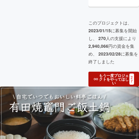
このプロジェクトは、
2023/01/15
に募集を開始
し、
270
人の支援により
2,940,066
円の資金を集
め、
2023/02/28
に募集を
終了しました
もう一度プロジェ
2
クトをやってほし
7
い