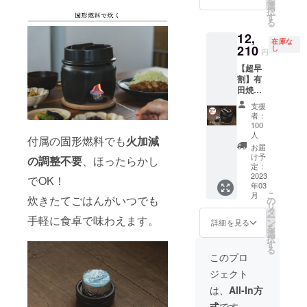
を
F ・支
す。）
選
択
援価
＊記載
す
る
格
の価格
12,
5,720円
はすべ
在庫な
＊配送
210
て税・
し
円
お届け
送料込
【超早
予定
みの価
割】有
2023年
格とな
田焼 1
3月末
りま
合炊き
（九州
す。 ＊
支援
ご飯土
福岡か
本オプ
者：
鍋 竈
らの発
ション
100
門セッ
送とな
人
リター
付属の固形燃料でも
火加減
ト ・販
りま
ンのみ
お届
売予定
す。）
け予
の支援
の調整不要
、ほったらかし
価格
定：
＊記載
では、
2023
16,500
でOK！
の価格
土鍋本
年03
円（税
はすべ
体は同
こ
月
炊きたてごはんがいつでも
込） ・
の
て税・
梱され
リ
割引
タ
送料込
ませ
ー
手軽に食卓で味わえます。
率
ン
みの価
詳細を見る
ん。土
を
26％OF
選
格とな
鍋の支
択
F ・支
す
りま
援も希
る
援価
す。 備
このプロ
望され
格
考欄
る場合
ジェクト
12,210
メッ
はまと
円 ＊配
セージ
は、
All-In方
め支援
送お届
を書き
機能に
式
です。