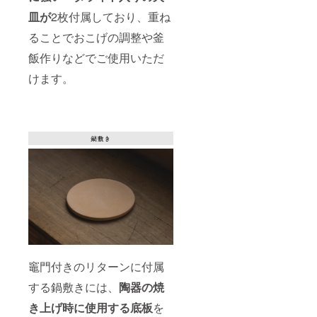
皿が
2枚付属しており、重ね
ることでおこげの調整や釜
飯作りなどでご使用いただ
けます。
竈門付きのリターンに付属
する鍋敷きには、
陶器の焼
き上げ時に使用する底板
を