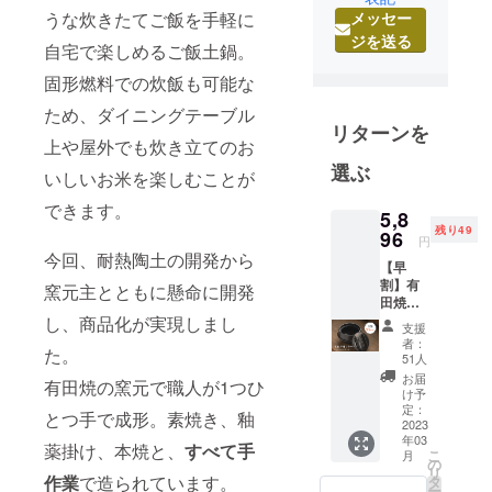
メッセー
うな炊きたてご飯を手軽に
ただいてい
ジを送る
ます。
自宅で楽しめるご飯土鍋。
旧陶器の街
固形燃料での炊飯も可能な
で生まれ育
ため、ダイニングテーブル
ちました。
リターンを
以前福岡に
上や屋外でも炊き立てのお
も窯元があ
選ぶ
いしいお米を楽しむことが
りました。
できます。
野間焼とい
5,8
残り49
96
います。
円
今回、耐熱陶土の開発から
ほうろくや
【早
薬土瓶を焼
割】有
窯元主とともに懸命に開発
田焼 1
いていた産
合炊き
し、商品化が実現しまし
支援
地です。今
ご飯土
者：
た。
鍋 ・販
は福岡の住
51人
売予定
お届
宅地域と
有田焼の窯元で職人が1つひ
価格
け予
なってし
8,800円
定：
とつ手で成形。素焼き、釉
（税
2023
まっていま
年03
込） ・
薬掛け、本焼と、
すべて手
す。そんな
こ
月
割引
の
リ
生い立ちか
率
作業
で造られています。
タ
ー