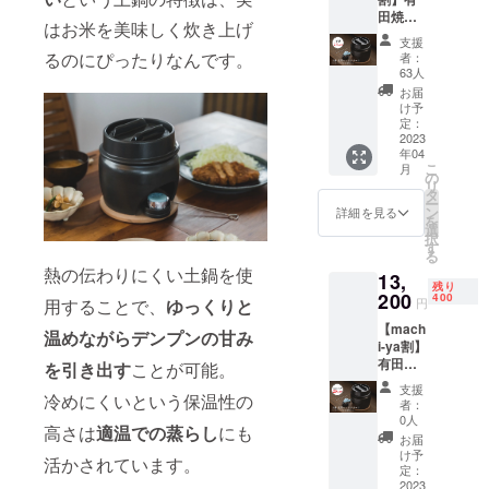
予定
田焼 1
2023年
はお米を美味しく炊き上げ
合炊き
4月末
支援
ご飯土
（九州
るのにぴったりなんです。
者：
鍋 竈
福岡か
63人
門セッ
らの発
お届
ト ・販
送とな
け予
売予定
りま
定：
価格
2023
す。）
年04
16,500
＊記載
こ
月
円（税
の価格
の
リ
込） ・
はすべ
タ
ー
割引
て税・
ン
詳細を見る
を
率
送料込
選
択
23％OF
みの価
す
る
F ・支
格とな
熱の伝わりにくい土鍋を使
13,
援価
りま
残り
格
200
す。
400
円
用することで、
ゆっくりと
12,705
【mach
円 ＊配
温めながらデンプンの甘み
i-ya割】
送お届
有田
け予定
を引き出す
ことが可能。
焼 1合
2023年
支援
炊きご
冷めにくいという保温性の
4月末
者：
飯土
（九州
0人
高さは
適温での蒸らし
にも
鍋 竈
福岡か
お届
門セッ
らの発
け予
活かされています。
ト ・販
送とな
定：
売予定
2023
りま