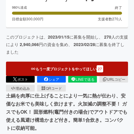
終了
980
%達成
目標金額
300,000
円
支援者数
270
人
このプロジェクトは、
2023/01/15
に募集を開始し、
270
人の支援
により
2,940,066
円の資金を集め、
2023/02/28
に募集を終了し
ました
もう一度プロジェクトをやってほしい
27
ポスト
シェア
LINEで送る
URLコピー
埋め込み
QRコード
土鍋を肉厚に仕上げることにより一気に熱が伝わり、安
価なお米でも美味しく炊けます。火加減の調整不要！ ガ
スでもOK！ 固形燃料(竈門付きの場合)でアウトドアでも
使える風避け構造かまど付き。簡単1合炊き。コンパク
トに収納可能。