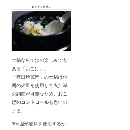
土鍋ならではの楽しみでも
ある「おこげ」。
「有田焼竈門」の土鍋は付
属の火皿を使用して火加減
の調節が可能なため、
おこ
げのコントロール
も思いの
まま。
30g固形燃料を使用するか、