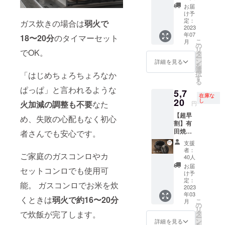
予定価
（九州
お届
格
福岡か
け予
1,650円
らの発
定：
ガス炊きの場合は
弱火で
（税
2023
送とな
年07
込） ・
りま
18〜20分
のタイマーセット
こ
月
割引
す。）
の
リ
でOK。
率
＊記載
タ
ー
35％OF
の価格
ン
詳細を見る
を
F ・支
はすべ
選
択
「はじめちょろちょろなか
援価
て税・
す
る
格
送料込
ぱっぱ」と言われるような
5,7
1,073円
みの価
在庫な
＊配送
20
格とな
し
火加減の調整も不要
なた
円
お届け
りま
【超早
予定は
す。
め、失敗の心配もなく初心
割】有
合わせ
田焼 1
て支援
者さんでも安心です。
合炊き
いただ
支援
ご飯土
いたリ
者：
ご家庭のガスコンロやカ
鍋 ・販
ターン
40人
売予定
の本体
お届
セットコンロでも使用可
価格
に準じ
け予
8,800円
ます
定：
能。 ガスコンロでお米を炊
（税
2023
（九州
年03
込） ・
福岡か
くときは
弱火で約16〜20分
こ
月
割引
らの発
の
リ
率
送とな
タ
で炊飯が完了します。
ー
35％OF
りま
ン
詳細を見る