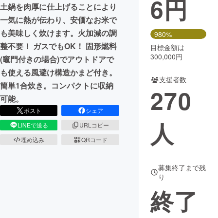
6
円
土鍋を肉厚に仕上げることにより
まちづくり・地域活性化
一気に熱が伝わり、安価なお米で
も美味しく炊けます。火加減の調
980%
整不要！ ガスでもOK！ 固形燃料
目標金額は
CAMPFIRE for Social Good
CAMPFIRE Creation
300,000円
(竈門付きの場合)でアウトドアで
CAMPFIREふるさと納税
machi-ya
コミュニティ
も使える風避け構造かまど付き。
支援者数
簡単1合炊き。コンパクトに収納
270
可能。
ポスト
シェア
人
LINEで送る
URLコピー
埋め込み
QRコード
募集終了まで残
り
終了