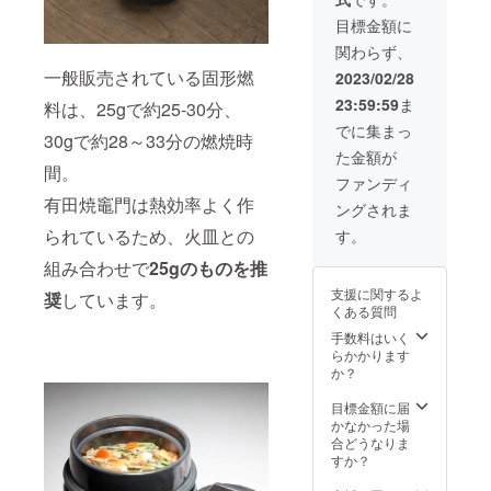
け予定
込みよ
て合わ
2023年
ろしく
目標金額に
せてお
3月末
お願い
求めく
関わらず、
（九州
しま
ださ
福岡か
一般販売されている固形燃
す。
2023/02/28
い。
らの発
23:59:59
ま
料は、25gで約25-30分、
送とな
りま
でに集まっ
30gで約28～33分の燃焼時
す。）
た金額が
＊記載
間。
の価格
ファンディ
はすべ
有田焼竈門は熱効率よく作
ングされま
て税・
送料込
られているため、火皿との
す。
みの価
組み合わせで
25gのものを推
格とな
りま
支援に関するよ
奨
しています。
す。
くある質問
手数料はいく
らかかります
か？
目標金額に届
かなかった場
合どうなりま
すか？