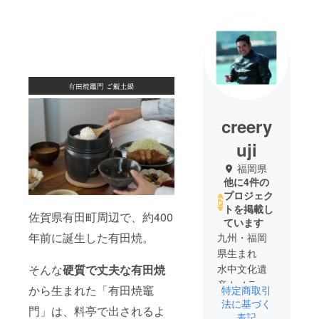
creery
uji
福岡県
他に4件の
プロジェク
トを掲載し
佐賀県有田町周辺で、約400
ています
年前に誕生した有田焼。
九州・福岡
県生まれ
そんな
硬質で丈夫な有田焼
水中文化遺
産カメラマ
から生まれた「有田焼竈
特定商取引
ンとして活
法に基づく
門」は、料亭で出されるよ
躍させてい
表記