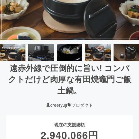
遠赤外線で圧倒的に旨い! コンパ
クトだけど肉厚な有田焼竈門ご飯
土鍋。
creeryuji
プロダクト
現在の支援総額
2,940,066
円