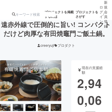
新
ロ
規
グ
会
プロジェクトを掲載
プロジェクトを
/
するには
さがす
イ
員
ン
登
遠赤外線で圧倒的に旨い! コンパクト
録
だけど肉厚な有田焼竈門ご飯土鍋。
人気のプロ
注目のリ
注目の新着プロ
募集終了が近いプ
もうすぐ公開
creeryuji
プロダクト
ジェクト
ターン
ジェクト
ロジェクト
されます
アート・写真
音楽
現在の支援総
額
2,94
テクノロジー・ガジェット
ゲーム・サ
0,06
映像・映画
書籍・雑誌
ビジネス・起業
チャレンジ