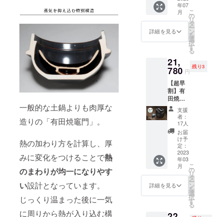
年07
価格
す。）
こ
月
16,500
＊記載
の
リ
円（税
の価格
タ
ー
込） ・
はすべ
ン
詳細を見る
を
割引
て税・
選
択
率
送料込
す
る
20％OF
みの価
21,
F ・支
格とな
残り3
援価
780
りま
円
格
す。
【超早
13,200
割】有
円 ＊配
田焼 1
送お届
一般的な土鍋よりも肉厚な
合炊き
け予定
支援
ご飯土
2023年
者：
造りの「有田焼竈門」。
鍋 竈
7月末
17人
門セッ
（九州
お届
ト x2 ・
福岡か
け予
熱の加わり方を計算し、厚
販売予
らの発
定：
定価
2023
送とな
みに変化をつけることで
熱
年03
格
りま
こ
月
33,000
す。）
の
のまわりが均一になりやす
リ
円（税
＊記載
タ
ー
込） ・
い
設計となっています。
の価格
ン
詳細を見る
を
割引
はすべ
選
択
じっくり温まった後に一気
率
て税・
す
る
34％OF
送料込
に周りから熱が入り込む構
22,
F ・支
みの価