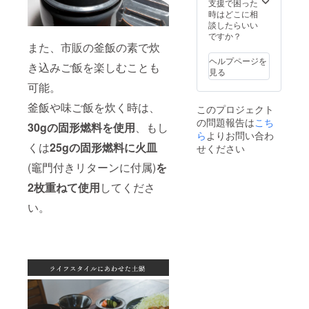
支援で困った
時はどこに相
談したらいい
ですか？
また、市販の釜飯の素で炊
ヘルプページを
き込みご飯を楽しむことも
見る
可能。
釜飯や味ご飯を炊く時は、
このプロジェクト
の問題報告は
こち
30gの固形燃料
を使用
、もし
ら
よりお問い合わ
くは
25gの固形燃料に火皿
せください
(竈門付きリターンに付属)
を
2枚重ねて使用
してくださ
い。