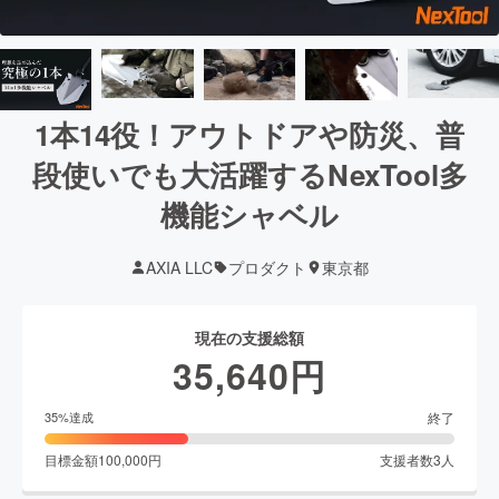
1本14役！アウトドアや防災、普
段使いでも大活躍するNexTool多
機能シャベル
AXIA LLC
プロダクト
東京都
現在の支援総額
35,640
円
終了
35
%達成
目標金額
100,000
円
支援者数
3
人