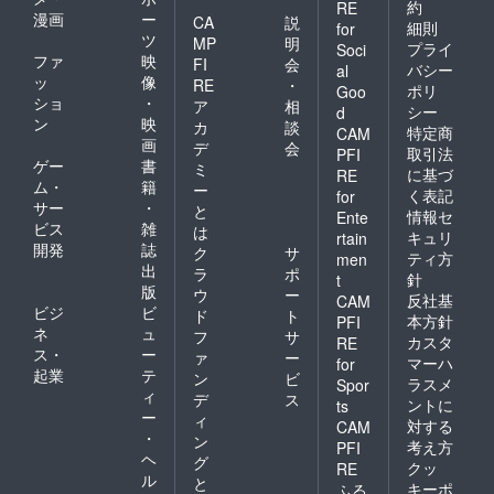
約
RE
漫画
ー
CA
説
細則
for
ツ
MP
明
プライ
Soci
ファ
映
FI
会
バシー
al
ッ
像
RE
・
ポリ
Goo
ショ
・
ア
相
シー
d
ン
映
カ
談
特定商
CAM
画
デ
会
取引法
PFI
ゲー
書
ミ
に基づ
RE
ム・
籍
ー
く表記
for
サー
・
と
情報セ
Ente
ビス
雑
は
キュリ
rtain
開発
誌
ク
サ
ティ方
men
出
ラ
ポ
針
t
版
ウ
ー
反社基
CAM
ビジ
ビ
ド
ト
本方針
PFI
ネ
ュ
フ
サ
カスタ
RE
ス・
ー
ァ
ー
マーハ
for
起業
テ
ン
ビ
ラスメ
Spor
ィ
デ
ス
ントに
ts
ー
ィ
対する
CAM
・
ン
考え方
PFI
ヘ
グ
クッ
RE
ル
と
キーポ
ふる