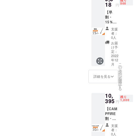
残り
【内
18
取扱説
500
円
容】 ■
明書×1
【早
多機能
※ご支援
割・
シャベ
の数が
15％OF
ル（Lサ
想定を
F】
イズ）
上回っ
支援
NexToo
×1 ■
た場
者：
l多機能
シャベ
合、製
0人
シャベ
ル保護
造工程
お届
ル（Lサ
カバー
上の都
け予
イズ）
×1 ■収
定：
合等に
× 1 一般
2022
納バッ
より出
年12
販売予
グ×1 ■
荷時期
こ
月
定価格
ショル
の
が遅れ
リ
11,550
ダース
タ
る場合
ー
円 →
トラッ
ン
がござ
詳細を見る
を
9,818円
プ×1 ■
選
いま
択
（税・
落下防
す
す。予
る
送料
止紐×1
めご了
10,
込）
■調整用
承くだ
残り
【内
395
レンチ
1,000
さい。
円
容】 ■
×1 ■日
【CAM
多機能
本語取
PFIRE
シャベ
扱説明
割・
ル（Lサ
書×1 ※
10％OF
イズ）
ご支援
支援
F】
×1 ■
の数が
者：
NexToo
シャベ
想定を
0人