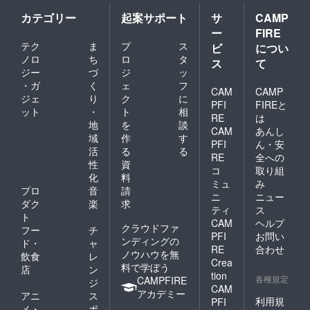
カテゴリー
起案サポート
サ
CAMP
ー
FIRE
テク
ま
プ
ス
ビ
につい
ノロ
ち
ロ
タ
ス
て
ジー
づ
ジ
ッ
・ガ
く
ェ
フ
CAM
CAMP
ジェ
り
ク
に
PFI
FIREと
ット
・
ト
相
RE
は
地
を
談
CAM
あんし
域
作
す
PFI
ん・安
活
る
る
RE
全への
性
資
コ
取り組
化
料
ミュ
み
プロ
音
請
ニ
ニュー
ダク
楽
求
ティ
ス
ト
CAM
ヘルプ
クラウドファ
フー
チ
PFI
お問い
ンディングの
ド・
ャ
RE
合わせ
ノウハウを無
飲食
レ
Crea
料で学ぼう
店
ン
tion
各種規定
CAMPFIRE
ジ
CAM
アカデミー
アニ
ス
利用規
PFI
メ・
ポ