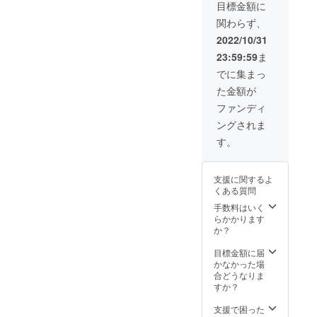
シャベ
想定を
承くだ
目標金額に
ル（Lサ
上回っ
さい。
関わらず、
イズ）
た場
×2 ■
合、製
2022/10/31
シャベ
造工程
23:59:59
ま
ル保護
上の都
カバー
合等に
でに集まっ
×2 ■収
より出
た金額が
納バッ
荷時期
グ×2 ■
が遅れ
ファンディ
ショル
る場合
ングされま
ダース
がござ
トラッ
いま
す。
プ×2 ■
す。予
落下防
めご了
止紐×2
承くだ
支援に関するよ
■調整用
さい。
くある質問
レンチ
×2 ■日
手数料はいく
本語取
らかかります
扱説明
か？
書×2 ※
ご支援
目標金額に届
の数が
かなかった場
想定を
合どうなりま
上回っ
すか？
た場
合、製
支援で困った