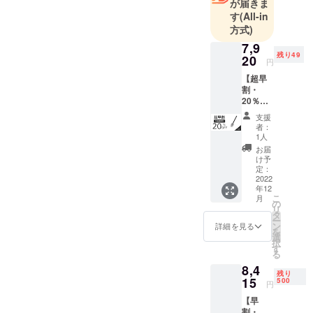
が届きま
品質と最善
上げます。スタッフ一同
す
(All-in
のサービス
方式)
を提供する
7,9
ことに全力
残り49
20
円
を注いでい
【超早
ます。お客
割・
様の日々の
20％OF
F】
暮らしをよ
支援
NexToo
者：
り豊かにす
l多機能
1人
シャベ
るお手伝い
お届
ル（M
け予
ができれば
サイ
定：
幸いです。
ズ） × 1
2022
年12
一般販
今後ともご
こ
月
売予定
の
支援を賜り
リ
価格
タ
ー
ますよう、
9,900円
ン
詳細を見る
を
→
選
よろしくお
択
7,920円
す
願い申し上
る
（税・
8,4
送料
げます。
残り
込）
15
500
円
【内
【早
容】 ■
割・
多機能