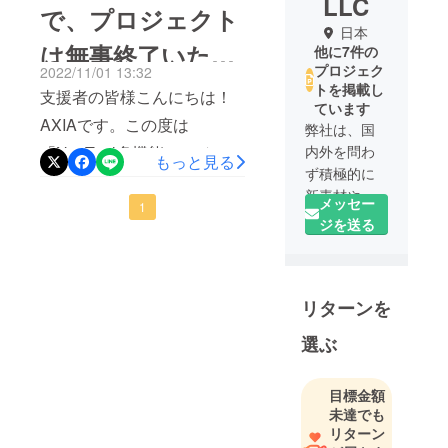
LLC
で、プロジェクト
日本
は無事終了いたし
他に7件の
プロジェク
2022/11/01 13:32
ました。
トを掲載し
支援者の皆様こんにちは！
ています
AXIAです。この度は
弊社は、国
内外を問わ
「NexTool多機能シャベル」
もっと見る
ず積極的に
を応援いただき、誠にあり
新素材や新
メッセー
がとうございます。お陰様
1
技術を取り
ジを送る
で、このプロジェクトは無
入れ、お客
様に驚きと
事終了いたしました！スッ
感動を提供
タフ一同心より御礼申し上
リターンを
できるよう
げます。早速製造の手配を
努めていま
選ぶ
行ってまいりますので、商
す。
常に「価
品発送まで今しばらくお待
値」のある
目標金額
ちいただけますと幸いで
未達でも
良品を取り
す。 何卒宜しくお願い申し
リターン
扱い、最高