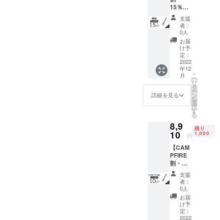
15％OF
シャベ
F】
ル（M
支援
NexToo
サイ
者：
l多機能
ズ）×1
0人
シャベ
■シャベ
お届
ル（M
ル保護
け予
サイ
カバー
定：
ズ） × 1
2022
×1 ■収
年12
一般販
納バッ
こ
月
売予定
グ×1 ■
の
リ
価格
ショル
タ
ー
9,900円
ダース
ン
詳細を見る
を
→
トラッ
選
択
8,415円
プ×1 ■
す
る
（税・
日本語
8,9
送料
取扱説
残り
込）
10
明書×1
1,000
円
【内
※ご支援
【CAM
容】 ■
の数が
PFIRE
多機能
想定を
割・
シャベ
上回っ
10％OF
ル（M
た場
支援
F】
サイ
合、製
者：
NexToo
ズ）×1
造工程
0人
l多機能
■シャベ
上の都
お届
シャベ
ル保護
合等に
け予
ル（M
カバー
定：
より出
サイ
2022
×1 ■収
荷時期