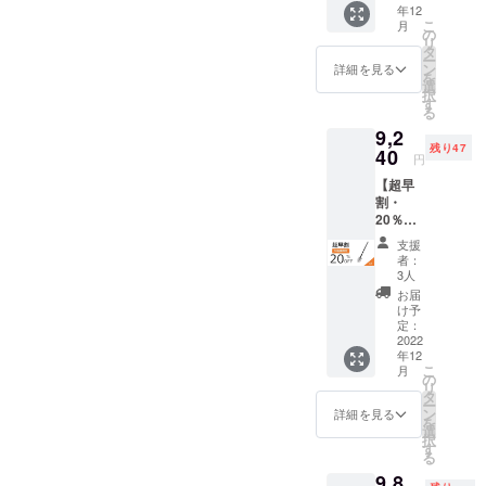
年12
ズ） × 1
納バッ
が遅れ
こ
月
一般販
グ×1 ■
の
る場合
リ
売予定
ショル
タ
がござ
ー
価格
ダース
ン
いま
詳細を見る
を
9,900円
トラッ
選
す。予
択
→8,910
プ×1 ■
す
めご了
る
円
日本語
承くだ
9,2
（税・
取扱説
さい。
残り47
送料
40
明書×1
円
込）
※ご支援
【超早
【内
の数が
割・
容】 ■
想定を
20％OF
多機能
上回っ
F】
シャベ
た場
支援
NexToo
ル（M
合、製
者：
l多機能
サイ
造工程
3人
シャベ
ズ）×1
上の都
お届
ル（Lサ
■シャベ
合等に
け予
イズ）
ル保護
定：
より出
× 1 一般
2022
カバー
荷時期
年12
販売予
×1 ■収
が遅れ
こ
月
定価格
納バッ
の
る場合
リ
11,550
グ×1 ■
タ
がござ
ー
円 →
ショル
ン
いま
詳細を見る
を
9,240円
ダース
選
す。予
択
（税・
トラッ
す
めご了
る
送料
プ×1 ■
承くだ
9,8
込）
日本語
さい。