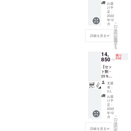
l多機能
ル保護
上回っ
お届
シャベ
カバー
た場
け予
ル（Lサ
×1 ■収
定：
合、製
イズ）
2022
納バッ
造工程
年12
× 1 一般
グ×1 ■
上の都
こ
月
販売予
ショル
の
合等に
リ
定価格
ダース
タ
より出
ー
11,550
トラッ
ン
荷時期
詳細を見る
を
円 →
プ×1 ■
選
が遅れ
択
10,395
落下防
す
る場合
る
円
止紐×1
がござ
14,
（税・
■調整用
いま
残り
送料
850
レンチ
500
す。予
円
込）
×1 ■日
めご了
【セッ
【内
本語取
承くだ
ト割・
容】 ■
扱説明
さい。
25％OF
多機能
書×1 ※
F】
シャベ
ご支援
支援
NexToo
ル（Lサ
の数が
者：
l多機能
イズ）
想定を
0人
シャベ
×1 ■
上回っ
お届
ル（M
シャベ
た場
け予
サイ
ル保護
定：
合、製
ズ） × 2
2022
カバー
造工程
年12
一般販
×1 ■収
上の都
こ
月
売予定
納バッ
の
合等に
リ
価格
グ×1 ■
タ
より出
ー
19,800
ショル
ン
荷時期
詳細を見る
を