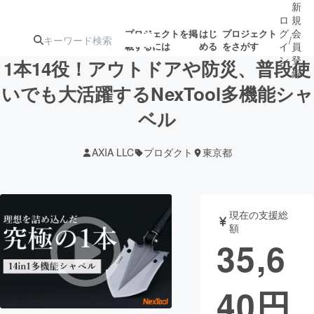
新
ロ
規
グ
会
プロジェクトを掲
はじ
プロジェクト
/
載するには
める
をさがす
イ
員
ン
登
1本14役！アウトドアや防災、普段使
録
いでも大活躍するNexTool多機能シャ
ベル
人気のプロ
注目のリ
注目の新着プロ
募集終了が近いプ
もうすぐ公開
ジェクト
ターン
ジェクト
ロジェクト
されます
AXIA LLC
プロダクト
東京都
アート・写真
音楽
現在の支援総
テクノロジー・ガジェット
ゲーム・サ
額
35,6
映像・映画
書籍・雑誌
40
円
ビジネス・起業
チャレンジ