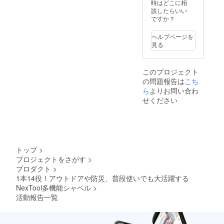
造工程
時はどこに相
上の都
談したらいい
合等に
ですか？
より出
荷時期
ヘルプページを
が遅れ
見る
る場合
がござ
いま
このプロジェクト
す。予
の問題報告は
こち
めご了
承くだ
ら
よりお問い合わ
さい。
せください
トップ
>
プロジェクトをさがす
>
プロダクト
>
1本14役！アウトドアや防災、普段使いでも大活躍する
NexTool多機能シャベル
>
活動報告一覧