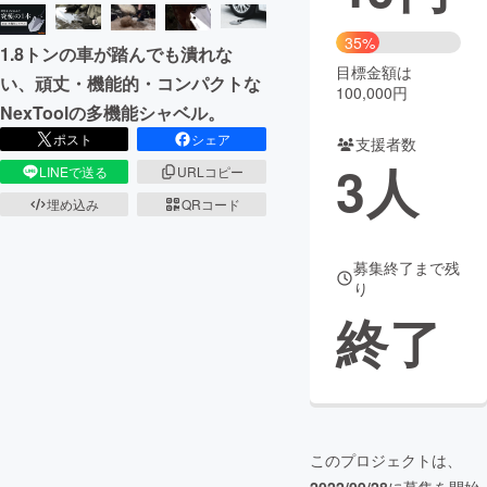
まちづくり・地域活性化
35%
1.8トンの車が踏んでも潰れな
目標金額は
い、頑丈・機能的・コンパクトな
100,000円
CAMPFIRE for Social Good
CAMPFIRE Creation
NexToolの多機能シャベル。
CAMPFIREふるさと納税
machi-ya
コミュニティ
ポスト
シェア
支援者数
3
人
LINEで送る
URLコピー
埋め込み
QRコード
募集終了まで残
り
終了
このプロジェクトは、