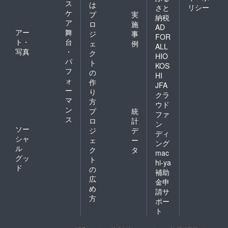
ス
は
リシー
さと
ケ
プ
実
納税
ア
ロ
施
AD
アー
舞
ジ
事
FOR
ト・
台
ェ
例
ALL
写真
・
ク
HIO
パ
ト
KOS
フ
の
HI
ォ
作
JFA
ー
り
クラ
マ
方
ウド
ン
プ
統
ファ
ス
ロ
計
ン
ソー
ジ
デ
ディ
シャ
ェ
ー
ング
ル
ク
タ
mac
グッ
ト
hi-ya
ド
の
補助
広
金申
め
請サ
方
ポー
ト