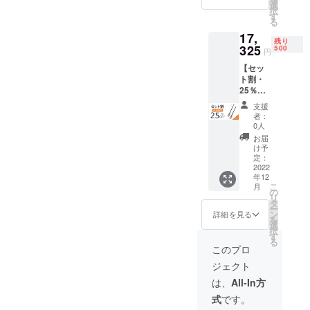
円 →
ダース
選
が遅れ
択
14,850
トラッ
す
る場合
る
円
プ×1 ■
がござ
17,
（税・
落下防
いま
残り
送料
325
止紐×1
500
す。予
円
込）
■調整用
めご了
【セッ
【内
レンチ
承くだ
ト割・
容】 ■
×1 ■日
さい。
25％OF
多機能
本語取
F】
シャベ
扱説明
支援
NexToo
ル（M
書×1 ※
者：
l多機能
サイ
ご支援
0人
シャベ
ズ）×2
の数が
お届
ル（Lサ
■シャベ
想定を
け予
イズ）
ル保護
定：
上回っ
× 2 一般
2022
カバー
た場
年12
販売予
×2 ■収
合、製
こ
月
定価格
納バッ
の
造工程
リ
23,100
グ×2 ■
タ
上の都
ー
円 →
ショル
ン
合等に
詳細を見る
を
17,325
ダース
選
より出
択
円
トラッ
す
荷時期
る
（税・
プ×2 ■
が遅れ
このプロ
送料
日本語
る場合
ジェクト
込）
取扱説
がござ
【内
明書×2
いま
は、
All-In方
容】 ■
※ご支援
す。予
式
です。
多機能
の数が
めご了