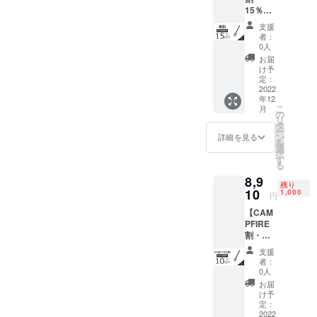
15％OF
シャベ
F】
ル（M
支援
NexToo
サイ
者：
l多機能
ズ）×1
0人
シャベ
■シャベ
お届
ル（M
ル保護
け予
サイ
カバー
定：
ズ） × 1
2022
×1 ■収
年12
一般販
納バッ
こ
月
売予定
グ×1 ■
の
リ
価格
ショル
タ
ー
9,900円
ダース
ン
詳細を見る
を
→
トラッ
選
択
8,415円
プ×1 ■
す
る
（税・
日本語
8,9
送料
取扱説
残り
込）
10
明書×1
1,000
円
【内
※ご支援
【CAM
容】 ■
の数が
PFIRE
多機能
想定を
割・
シャベ
上回っ
10％OF
ル（M
た場
支援
F】
サイ
合、製
者：
NexToo
ズ）×1
造工程
0人
l多機能
■シャベ
上の都
お届
シャベ
ル保護
合等に
け予
ル（M
カバー
定：
より出
サイ
2022
×1 ■収
荷時期