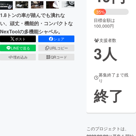
まちづくり・地域活性化
35%
1.8トンの車が踏んでも潰れな
目標金額は
い、頑丈・機能的・コンパクトな
100,000円
CAMPFIRE for Social Good
CAMPFIRE Creation
NexToolの多機能シャベル。
CAMPFIREふるさと納税
machi-ya
コミュニティ
ポスト
シェア
支援者数
3
人
LINEで送る
URLコピー
埋め込み
QRコード
募集終了まで残
り
終了
このプロジェクトは、