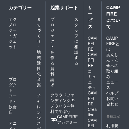
カテゴリー
起案サポート
サ
CAMP
ー
FIRE
テク
ま
プ
ス
ビ
につい
ノロ
ち
ロ
タ
ス
て
ジー
づ
ジ
ッ
・ガ
く
ェ
フ
CAM
CAMP
ジェ
り
ク
に
PFI
FIREと
ット
・
ト
相
RE
は
地
を
談
CAM
あんし
域
作
す
PFI
ん・安
活
る
る
RE
全への
性
資
コ
取り組
化
料
ミュ
み
プロ
音
請
ニ
ニュー
ダク
楽
求
ティ
ス
ト
CAM
ヘルプ
クラウドファ
フー
チ
PFI
お問い
ンディングの
ド・
ャ
RE
合わせ
ノウハウを無
飲食
レ
Crea
料で学ぼう
店
ン
tion
各種規定
CAMPFIRE
ジ
CAM
アカデミー
アニ
ス
利用規
PFI
メ・
ポ