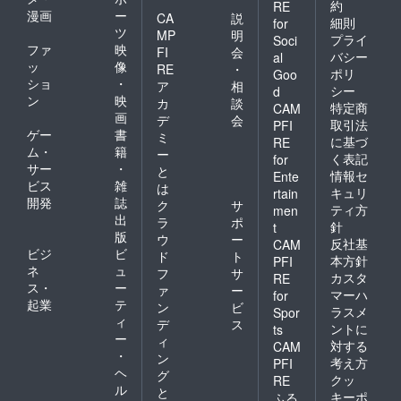
約
RE
漫画
ー
CA
説
細則
for
ツ
MP
明
プライ
Soci
ファ
映
FI
会
バシー
al
ッ
像
RE
・
ポリ
Goo
ショ
・
ア
相
シー
d
ン
映
カ
談
特定商
CAM
画
デ
会
取引法
PFI
ゲー
書
ミ
に基づ
RE
ム・
籍
ー
く表記
for
サー
・
と
情報セ
Ente
ビス
雑
は
キュリ
rtain
開発
誌
ク
サ
ティ方
men
出
ラ
ポ
針
t
版
ウ
ー
反社基
CAM
ビジ
ビ
ド
ト
本方針
PFI
ネ
ュ
フ
サ
カスタ
RE
ス・
ー
ァ
ー
マーハ
for
起業
テ
ン
ビ
ラスメ
Spor
ィ
デ
ス
ントに
ts
ー
ィ
対する
CAM
・
ン
考え方
PFI
ヘ
グ
クッ
RE
ル
と
キーポ
ふる