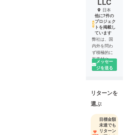
LLC
日本
他に7件の
プロジェク
トを掲載し
ています
弊社は、国
内外を問わ
ず積極的に
新素材や新
メッセー
技術を取り
ジを送る
入れ、お客
様に驚きと
感動を提供
リターンを
できるよう
努めていま
選ぶ
す。
常に「価
値」のある
目標金額
未達でも
良品を取り
リターン
扱い、最高