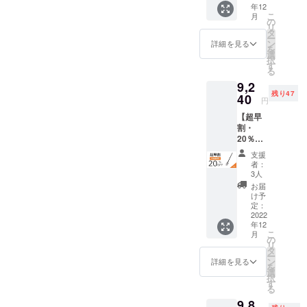
年12
ズ） × 1
納バッ
が遅れ
こ
月
一般販
グ×1 ■
の
る場合
リ
売予定
ショル
タ
がござ
ー
価格
ダース
ン
いま
詳細を見る
を
9,900円
トラッ
選
す。予
択
→8,910
プ×1 ■
す
めご了
る
円
日本語
承くだ
9,2
（税・
取扱説
さい。
残り47
送料
40
明書×1
円
込）
※ご支援
【超早
【内
の数が
割・
容】 ■
想定を
20％OF
多機能
上回っ
F】
シャベ
た場
支援
NexToo
ル（M
合、製
者：
l多機能
サイ
造工程
3人
シャベ
ズ）×1
上の都
お届
ル（Lサ
■シャベ
合等に
け予
イズ）
ル保護
定：
より出
× 1 一般
2022
カバー
荷時期
年12
販売予
×1 ■収
が遅れ
こ
月
定価格
納バッ
の
る場合
リ
11,550
グ×1 ■
タ
がござ
ー
円 →
ショル
ン
いま
詳細を見る
を
9,240円
ダース
選
す。予
択
（税・
トラッ
す
めご了
る
送料
プ×1 ■
承くだ
9,8
込）
日本語
さい。