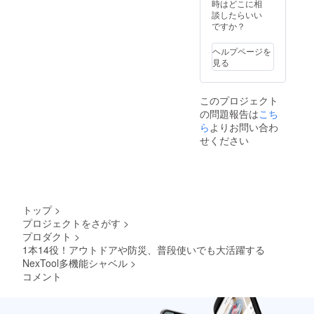
造工程
時はどこに相
上の都
談したらいい
合等に
ですか？
より出
荷時期
ヘルプページを
が遅れ
見る
る場合
がござ
いま
このプロジェクト
す。予
の問題報告は
こち
めご了
承くだ
ら
よりお問い合わ
さい。
せください
トップ
>
プロジェクトをさがす
>
プロダクト
>
1本14役！アウトドアや防災、普段使いでも大活躍する
NexTool多機能シャベル
>
コメント