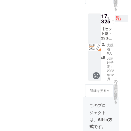
円 →
ダース
選
が遅れ
択
14,850
トラッ
す
る場合
る
円
プ×1 ■
がござ
17,
（税・
落下防
いま
残り
送料
325
止紐×1
500
す。予
円
込）
■調整用
めご了
【セッ
【内
レンチ
承くだ
ト割・
容】 ■
×1 ■日
さい。
25％OF
多機能
本語取
F】
シャベ
扱説明
支援
NexToo
ル（M
書×1 ※
者：
l多機能
サイ
ご支援
0人
シャベ
ズ）×2
の数が
お届
ル（Lサ
■シャベ
想定を
け予
イズ）
ル保護
定：
上回っ
× 2 一般
2022
カバー
た場
年12
販売予
×2 ■収
合、製
こ
月
定価格
納バッ
の
造工程
リ
23,100
グ×2 ■
タ
上の都
ー
円 →
ショル
ン
合等に
詳細を見る
を
17,325
ダース
選
より出
択
円
トラッ
す
荷時期
る
（税・
プ×2 ■
が遅れ
このプロ
送料
日本語
る場合
ジェクト
込）
取扱説
がござ
【内
明書×2
いま
は、
All-In方
容】 ■
※ご支援
す。予
式
です。
多機能
の数が
めご了