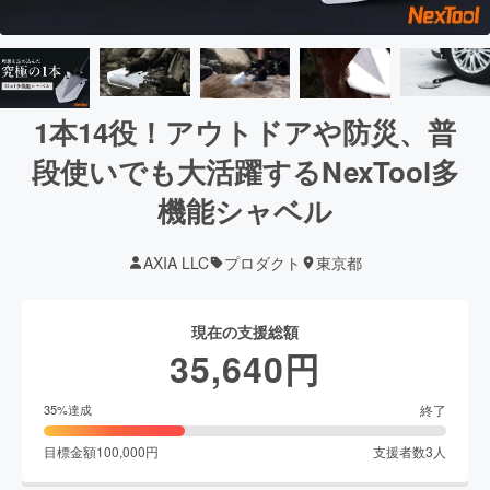
1本14役！アウトドアや防災、普
段使いでも大活躍するNexTool多
機能シャベル
AXIA LLC
プロダクト
東京都
現在の支援総額
35,640
円
終了
35
%達成
目標金額
100,000
円
支援者数
3
人