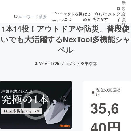
新
ロ
規
グ
会
プロジェクトを掲
はじ
プロジェクト
/
載するには
める
をさがす
イ
員
ン
登
1本14役！アウトドアや防災、普段使
録
いでも大活躍するNexTool多機能シャ
ベル
人気のプロ
注目のリ
注目の新着プロ
募集終了が近いプ
もうすぐ公開
ジェクト
ターン
ジェクト
ロジェクト
されます
AXIA LLC
プロダクト
東京都
アート・写真
音楽
現在の支援総
テクノロジー・ガジェット
ゲーム・サ
額
35,6
映像・映画
書籍・雑誌
40
円
ビジネス・起業
チャレンジ