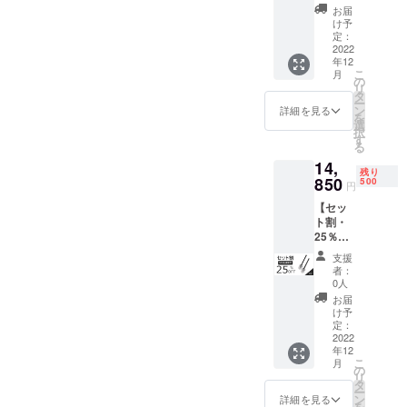
l多機能
ル保護
上回っ
お届
シャベ
カバー
た場
け予
ル（Lサ
×1 ■収
定：
合、製
イズ）
2022
納バッ
造工程
年12
× 1 一般
グ×1 ■
上の都
こ
月
販売予
ショル
の
合等に
リ
定価格
ダース
タ
より出
ー
11,550
トラッ
ン
荷時期
詳細を見る
を
円 →
プ×1 ■
選
が遅れ
択
10,395
落下防
す
る場合
る
円
止紐×1
がござ
14,
（税・
■調整用
いま
残り
送料
850
レンチ
500
す。予
円
込）
×1 ■日
めご了
【セッ
【内
本語取
承くだ
ト割・
容】 ■
扱説明
さい。
25％OF
多機能
書×1 ※
F】
シャベ
ご支援
支援
NexToo
ル（Lサ
の数が
者：
l多機能
イズ）
想定を
0人
シャベ
×1 ■
上回っ
お届
ル（M
シャベ
た場
け予
サイ
ル保護
定：
合、製
ズ） × 2
2022
カバー
造工程
年12
一般販
×1 ■収
上の都
こ
月
売予定
納バッ
の
合等に
リ
価格
グ×1 ■
タ
より出
ー
19,800
ショル
ン
荷時期
詳細を見る
を