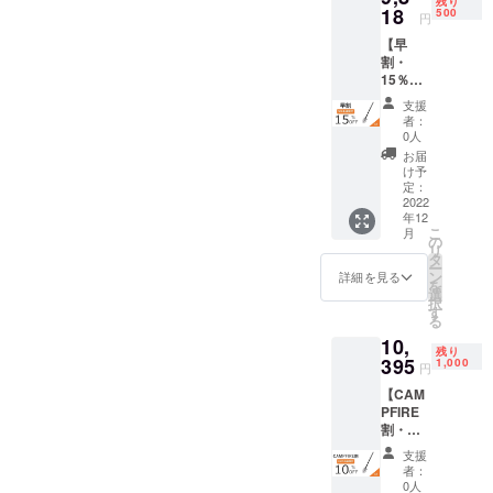
残り
【内
18
取扱説
500
円
容】 ■
明書×1
【早
多機能
※ご支援
割・
シャベ
の数が
15％OF
ル（Lサ
想定を
F】
イズ）
上回っ
支援
NexToo
×1 ■
た場
者：
l多機能
シャベ
合、製
0人
シャベ
ル保護
造工程
お届
ル（Lサ
カバー
上の都
け予
イズ）
×1 ■収
定：
合等に
× 1 一般
2022
納バッ
より出
年12
販売予
グ×1 ■
荷時期
こ
月
定価格
ショル
の
が遅れ
リ
11,550
ダース
タ
る場合
ー
円 →
トラッ
ン
がござ
詳細を見る
を
9,818円
プ×1 ■
選
いま
択
（税・
落下防
す
す。予
る
送料
止紐×1
めご了
10,
込）
■調整用
承くだ
残り
【内
395
レンチ
1,000
さい。
円
容】 ■
×1 ■日
【CAM
多機能
本語取
PFIRE
シャベ
扱説明
割・
ル（Lサ
書×1 ※
10％OF
イズ）
ご支援
支援
F】
×1 ■
の数が
者：
NexToo
シャベ
想定を
0人