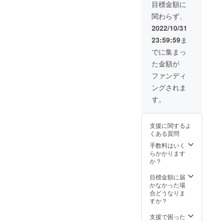
シャベ
想定を
承くだ
目標金額に
ル（Lサ
上回っ
さい。
関わらず、
イズ）
た場
×2 ■
合、製
2022/10/31
シャベ
造工程
23:59:59
ま
ル保護
上の都
カバー
合等に
でに集まっ
×2 ■収
より出
た金額が
納バッ
荷時期
グ×2 ■
が遅れ
ファンディ
ショル
る場合
ングされま
ダース
がござ
トラッ
いま
す。
プ×2 ■
す。予
落下防
めご了
止紐×2
承くだ
支援に関するよ
■調整用
さい。
くある質問
レンチ
×2 ■日
手数料はいく
本語取
らかかります
扱説明
か？
書×2 ※
ご支援
目標金額に届
の数が
かなかった場
想定を
合どうなりま
上回っ
すか？
た場
合、製
支援で困った