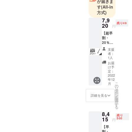
が届きま
品質と最善
す
(All-in
のサービス
方式)
を提供する
7,9
ことに全力
残り49
20
円
を注いでい
【超早
ます。お客
割・
様の日々の
20％OF
F】
暮らしをよ
支援
NexToo
者：
り豊かにす
l多機能
1人
シャベ
るお手伝い
お届
ル（M
け予
ができれば
サイ
定：
幸いです。
ズ） × 1
2022
年12
一般販
今後ともご
こ
月
売予定
の
支援を賜り
リ
価格
タ
ー
ますよう、
9,900円
ン
詳細を見る
を
→
選
よろしくお
択
7,920円
す
願い申し上
る
（税・
8,4
送料
げます。
残り
込）
15
500
円
【内
【早
容】 ■
割・
多機能