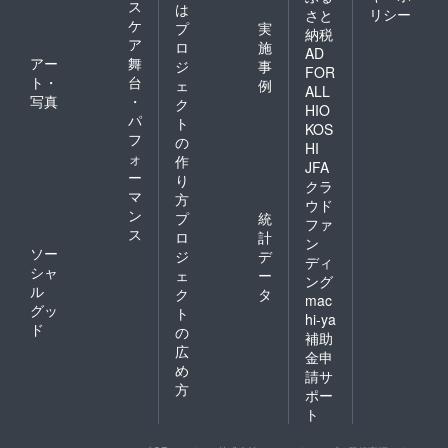
ス
は
リシー
さと
ケ
プ
実
納税
ア
ロ
施
AD
アー
舞
ジ
事
FOR
ト・
台
ェ
例
ALL
写真
・
ク
HIO
パ
ト
KOS
フ
の
HI
ォ
作
JFA
ー
り
クラ
マ
方
ウド
ン
プ
統
ファ
ス
ロ
計
ン
ソー
ジ
デ
ディ
シャ
ェ
ー
ング
ル
ク
タ
mac
グッ
ト
hi-ya
ド
の
補助
広
金申
め
請サ
方
ポー
ト