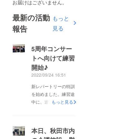
お届けはございません。
最新の活動
もっと
報告
見る
5周年コンサー
トへ向けて練習
開始♪
2022/09/24 16:51
新レパートリーの特訓
を始めました。練習途
中に、連休期間帰秋さ
もっと見る
れたSドクター(東京在
住女医先生）が差入れ
を持って来てくれまし
本日、秋田市内
た。ケーキ＆てば次郎