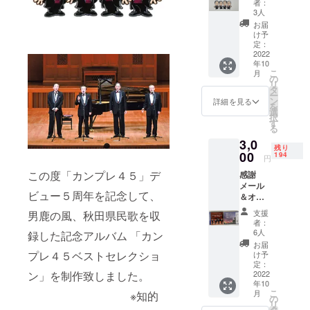
者：
3人
お届
け予
定：
2022
年10
こ
月
の
リ
タ
ー
ン
詳細を見る
を
選
択
す
る
3,0
残り
00
194
円
この度「カンプレ４５」デ
感謝
メール
ビュー５周年を記念して、
＆オリ
ジナル
支援
男鹿の風、秋田県民歌を収
CD1枚
者：
「カン
6人
録した記念アルバム 「カン
プレ45
お届
ベスト
プレ４５ベストセレクショ
け予
セレク
定：
ン」を制作致しました。
ショ
2022
年10
ン」 商
こ
月
※知的
品サイ
の
リ
ズ：
タ