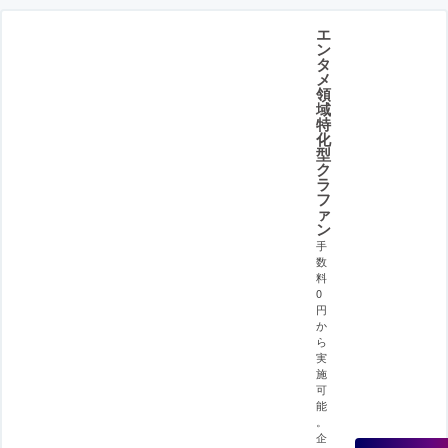
エ
ン
タ
メ
領
域
特
化
型
ク
ラ
フ
ァ
ン
手
数
料
0
円
か
ら
実
施
可
能
。
企