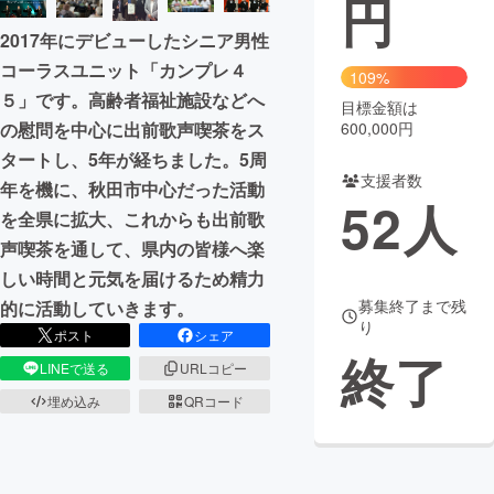
円
2017年にデビューしたシニア男性
まちづくり・地域活性化
コーラスユニット「カンプレ４
109%
５」です。高齢者福祉施設などへ
目標金額は
CAMPFIRE for Social Good
CAMPFIRE Creation
の慰問を中心に出前歌声喫茶をス
600,000円
CAMPFIREふるさと納税
machi-ya
コミュニティ
タートし、5年が経ちました。5周
支援者数
年を機に、秋田市中心だった活動
52
人
を全県に拡大、これからも出前歌
声喫茶を通して、県内の皆様へ楽
しい時間と元気を届けるため精力
募集終了まで残
的に活動していきます。
り
ポスト
シェア
終了
LINEで送る
URLコピー
埋め込み
QRコード