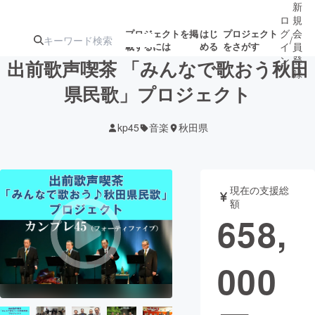
新
ロ
規
グ
会
プロジェクトを掲
はじ
プロジェクト
/
載するには
める
をさがす
イ
員
ン
登
出前歌声喫茶 「みんなで歌おう秋田
録
県民歌」プロジェクト
人気のプロ
注目のリ
注目の新着プロ
募集終了が近いプ
もうすぐ公開
kp45
音楽
秋田県
ジェクト
ターン
ジェクト
ロジェクト
されます
アート・写真
音楽
現在の支援総
額
658,
テクノロジー・ガジェット
ゲーム・サ
000
映像・映画
書籍・雑誌
ビジネス・起業
チャレンジ