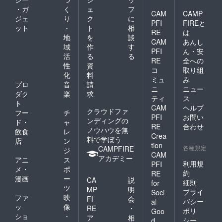
・ガ
く
ェ
フ
CAM
CAMP
ジェ
り
ク
に
PFI
FIREと
ット
・
ト
相
RE
は
地
を
談
CAM
あんし
域
作
す
PFI
ん・安
活
る
る
RE
全への
性
資
コ
取り組
化
料
ミュ
み
プロ
音
請
ニ
ニュー
ダク
楽
求
ティ
ス
ト
CAM
ヘルプ
クラウドファ
フー
チ
PFI
お問い
ンディングの
ド・
ャ
RE
合わせ
ノウハウを無
飲食
レ
Crea
料で学ぼう
店
ン
tion
各種規定
CAMPFIRE
ジ
CAM
アカデミー
アニ
ス
利用規
PFI
メ・
ポ
約
RE
漫画
ー
CA
説
細則
for
ツ
MP
明
プライ
Soci
ファ
映
FI
会
バシー
al
ッ
像
RE
・
ポリ
Goo
ショ
・
ア
相
シー
d