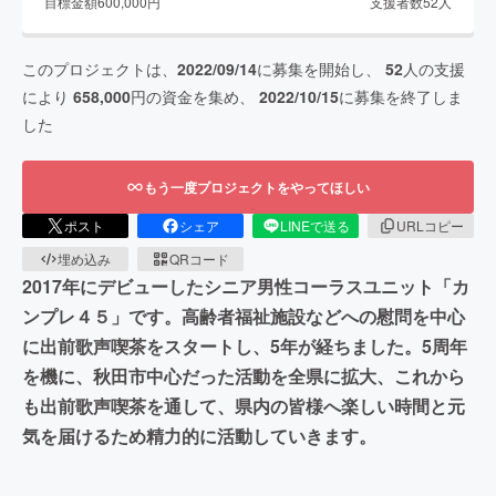
目標金額
600,000
円
支援者数
52
人
このプロジェクトは、
2022/09/14
に募集を開始し、
52
人の支援
により
658,000
円の資金を集め、
2022/10/15
に募集を終了しま
した
もう一度プロジェクトをやってほしい
ポスト
シェア
LINEで送る
URLコピー
埋め込み
QRコード
2017年にデビューしたシニア男性コーラスユニット「カ
ンプレ４５」です。高齢者福祉施設などへの慰問を中心
に出前歌声喫茶をスタートし、5年が経ちました。5周年
を機に、秋田市中心だった活動を全県に拡大、これから
も出前歌声喫茶を通して、県内の皆様へ楽しい時間と元
気を届けるため精力的に活動していきます。