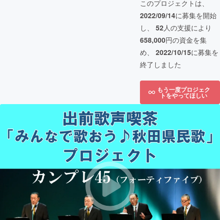
このプロジェクトは、
2022/09/14
に募集を開始
し、
52
人の支援により
658,000
円の資金を集
め、
2022/10/15
に募集を
終了しました
もう一度プロジェク
トをやってほしい