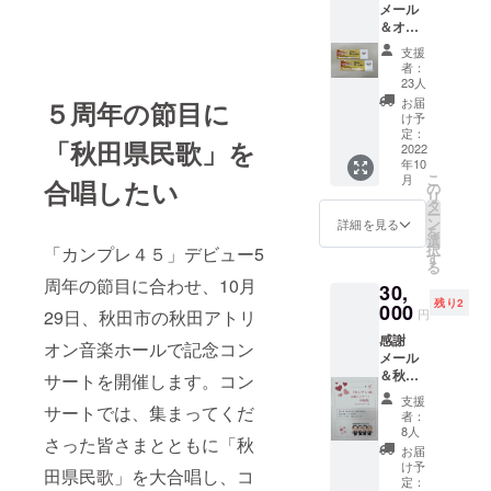
メール
男鹿の
を ⑦
＆オリ
風(オリ
秋田県
ジナル
ジナル
民歌
支援
CD1枚
曲）②
者：
＆5周年
見上げ
23人
コン
てごら
お届
５周年の節目に
サート
ん夜の
け予
ペアで
星を
定：
「秋田県民歌」を
ご招待
2022
③北上
年10
CDサイ
夜曲
こ
月
合唱したい
ズ：
の
リ
120×14
④
タ
ー
0(㎜) 仕
みかん
ン
詳細を見る
を
様：プ
の花咲
選
択
「カンプレ４５」デビュー5
レス盤
く丘
す
る
収録曲
⑤絆
周年の節目に合わせ、10月
30,
数：全7
⑥雪の
残り2
曲（約
000
降る街
円
29日、秋田市の秋田アトリ
25分）
を ⑦
感謝
収録曲
秋田県
オン音楽ホールで記念コン
メール
数：①
民歌 カ
＆秋田
男鹿の
サートを開催します。コン
ンプレ
県内出
風(オリ
45デ
支援
前コン
サートでは、集まってくだ
ジナル
ビュー5
者：
サート
曲）②
周年コ
8人
さった皆さまとともに「秋
予約券
見上げ
ンサー
お届
ご希望
てごら
ト 日
け予
田県民歌」を大合唱し、コ
の場所
ん夜の
定：
時：令