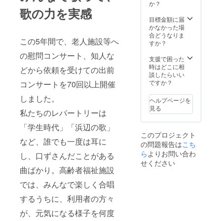
持参可
ネー
か？
歌の力を実感
能で
ジャー/
す。 実
宇佐
目標金額に届
施場所
美 携
かなかった場
までの
帯090-
合どうなりま
この5年間で、老人施設等へ
移動費
5762-
すか？
用（交
0668
の慰問コンサート、知人な
通費
支援で困った
等）に
時はどこに相
どから依頼を受けての出前
つきま
談したらいい
して
ですか？
コンサートを70回以上開催
は、全
て込み
しました。
ヘルプページを
のリ
見る
私たちのレパートリーは
ターン
金額で
「学生時代」「浜辺の歌」
す。 連
このプロジェクト
絡先：
など、誰でも一度は耳に
の問題報告は
こち
カンプ
レ45マ
ら
よりお問い合わ
し、口ずさんだことがある
ネー
せください
ジャー/
曲ばかり。高齢者福祉施設
宇佐
では、みんなで楽しく合唱
美 携
帯090-
するうちに、利用者の方々
5762-
0668
が、元気になる様子を何度