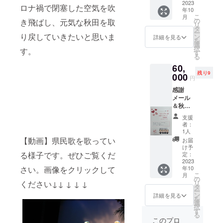
へ出向
2023
星を
和4年10
ロナ禍で閉塞した空気を吹
年10
いて、
③北上
月29日
こ
月
皆様と
夜曲
の
㈯ 開
き飛ばし、元気な秋田を取
リ
ご一緒
タ
場14：
ー
に歌い
り戻していきたいと思いま
④
ン
00 開
詳細を見る
を
ます！
みかん
選
演15：
択
す。
30分の
の花咲
す
00 会
る
ステー
く丘
場：秋
60,
ジを披
⑤絆
田アト
残り9
露しま
000
⑥雪の
リオン
円
す。出
降る街
音楽
感謝
前期間
を ⑦
ホール
メール
は令和4
秋田県
＆秋田
年11月
民歌 カ
県内出
～5年10
ンプレ
支援
前コン
月 日程
45デ
者：
サート
につき
ビュー5
1人
予約券
まして
周年コ
【動画】県民歌を歌ってい
お届
ご希望
は、相
ンサー
け予
の場所
る様子です。ぜひご覧くだ
談の上
定：
ト 日
へ出向
2023
調整さ
時：令
年10
さい。画像をクリックして
いて、
せてい
和4年10
こ
月
皆様と
ただき
の
月29日
リ
ください↓↓ ↓ ↓ ↓
ご一緒
ます。
タ
㈯ 開
ー
に歌い
会場は
ン
場14：
詳細を見る
を
ます！
支援者
選
00 開
択
60分の
様にて
す
演15：
る
ステー
確保願
00 会
このプロ