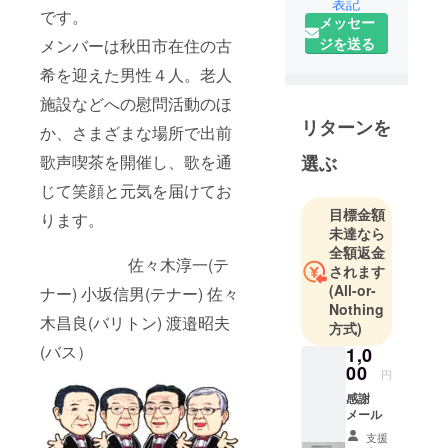
表記
です。
メッセー
ジを送る
メンバーは秋田市在住の古
希を迎えた男性４人。老人
施設などへの慰問活動のほ
リターンを
か、さまざまな場所で出前
歌声喫茶を開催し、歌を通
選ぶ
じて笑顔と元気を届けてお
目標金額
ります。
未達なら
全額返金
佐々木淳一(テ
されます
(All-or-
ナー) 小坂信男(テナー) 佐々
Nothing
木昌良(バリトン) 渡邉昭夫
方式)
(バス）
1,0
00
円
感謝
メール
支援