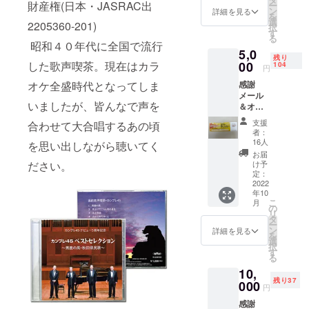
財産権(日本・JASRAC出
ー
120×14
ン
詳細を見る
を
0(㎜) 仕
選
2205360-201)
択
様：プ
す
る
レス盤
昭和４０年代に全国で流行
5,0
収録曲
残り
数：全7
した歌声喫茶。現在はカラ
00
104
円
曲（約
オケ全盛時代となってしま
感謝
25分）
メール
収録曲
いましたが、皆んなで声を
＆オリ
数：①
ジナル
男鹿の
支援
合わせて大合唱するあの頃
CD1枚
風(オリ
者：
＆5周年
ジナル
16人
を思い出しながら聴いてく
コン
曲）②
お届
サート
見上げ
ださい。
け予
ご招待
てごら
定：
CDサイ
2022
ん夜の
年10
ズ：
星を
こ
月
120×14
③北上
の
リ
0(㎜) 仕
夜曲
タ
ー
様：プ
ン
詳細を見る
を
レス盤
④
選
択
収録曲
みかん
す
る
数：全7
の花咲
10,
曲（約
く丘
残り37
25分）
000
⑤絆
円
収録曲
⑥雪の
感謝
数：①
降る街