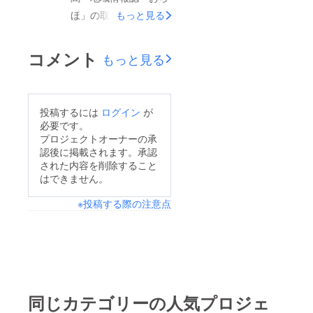
歌」、みなさん声高ら
ほ」の取材を受けまし
もっと見る
かに歌ってくれまし
た。カンプレ45の結成
た！お陰様で、今日も
から今に至るまでの活
コメント
楽しい時間を共有する
もっと見る
動状況、10/29デ
ことができました。み
ビュー5周年記念コン
なさんと一年後また元
サートの準備状況、オ
気で合唱する約束を、
投稿するには
ログイン
が
リジナル曲「男鹿の
必要です。
交わしてきました。こ
風」にまつわるエピ
プロジェクトオーナーの承
れからも、お元気で…
認後に掲載されます。承認
ソード等々…最後に、
された内容を削除すること
練習風景を取材して行
はできません。
かれました。地域情報
※投稿する際の注意点
誌「おらほ」9月号(9
月末発刊)に掲載予定
とのことです。
同じカテゴリーの人気プロジェ