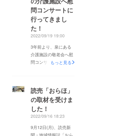
の介護施設へ慰
(八戸名産)、ありがと
問コンサートに
うございました。練習
終了後、即！しおてば
行ってきまし
でビールです。クラウ
た！
ドファンディングも1
2022/09/19 19:00
万円コースご支援いた
3年前より、泉にある
だき、感謝・感謝で
介護施設の敬老会へ慰
す。「男鹿の風」生で
問コンサートで毎年
聴いて貰い、超！感動
もっと見る
伺っております。利用
頂きました。それで
者の皆様も顔なじみの
は、Ｓ先生、コンサー
方が多くいらっしゃい
トご来場お待ちしてお
読売「おらほ」
ます。。。出前歌声喫
ります～
の取材を受けま
茶も、みなさんが元気
した！
に楽しく歌っていただ
き、あっという間の40
2022/09/16 18:23
分でした。今回も締め
9月12日(月)、読売新
の歌は当然「秋田県民
聞・地域情報誌「おら