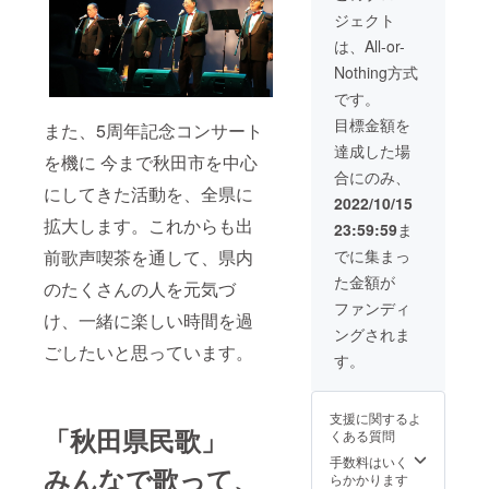
ジを披
いま
場：秋
ジェクト
露しま
す。音
田アト
す。出
響設備
リオン
は、All-or-
前期間
のない
音楽
Nothing方式
は令和4
小会場
ホール
年11月
へは、
です。
～5年10
こちら
目標金額を
月 日程
また、5周年記念コンサート
で機材
につき
持参可
達成した場
を機に 今まで秋田市を中心
まして
能で
合にのみ、
は、相
す。 実
にしてきた活動を、全県に
談の上
施場所
2022/10/15
調整さ
までの
拡大します。これからも出
23:59:59
ま
せてい
移動費
ただき
用（交
前歌声喫茶を通して、県内
でに集まっ
ます。
通費
た金額が
会場は
のたくさんの人を元気づ
等）に
支援者
つきま
ファンディ
け、一緒に楽しい時間を過
様にて
して
ングされま
確保願
は、全
ごしたいと思っています。
いま
て込み
す。
す。音
のリ
響設備
ターン
のない
金額で
支援に関するよ
小会場
す。 連
「秋田県民歌」
くある質問
へは、
絡先：
こちら
カンプ
手数料はいく
みんなで歌って、
で機材
レ45マ
らかかります