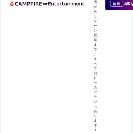
画
掲載
無料
か
ら
リ
タ
ー
ン
配
送
ま
で
、
す
べ
て
お
任
せ
の
プ
ラ
ン
も
あ
り
ま
す
！