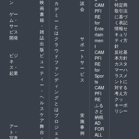
ン
映
カ
談
特定商
CAM
画
デ
会
取引法
PFI
ゲー
書
ミ
に基づ
RE
ム・
籍
ー
く表記
for
サー
・
と
情報セ
Ente
ビス
雑
は
キュリ
rtain
開発
誌
ク
サ
ティ方
men
出
ラ
ポ
針
t
版
ウ
ー
反社基
CAM
ビジ
ビ
ド
ト
本方針
PFI
ネ
ュ
フ
サ
カスタ
RE
ス・
ー
ァ
ー
マーハ
for
起業
テ
ン
ビ
ラスメ
Spor
ィ
デ
ス
ントに
ts
ー
ィ
対する
CAM
・
ン
考え方
PFI
ヘ
グ
クッ
RE
ル
と
キーポ
ふる
ス
は
リシー
さと
ケ
プ
実
納税
ア
ロ
施
AD
アー
舞
ジ
事
FOR
ト・
台
ェ
例
ALL
写真
・
ク