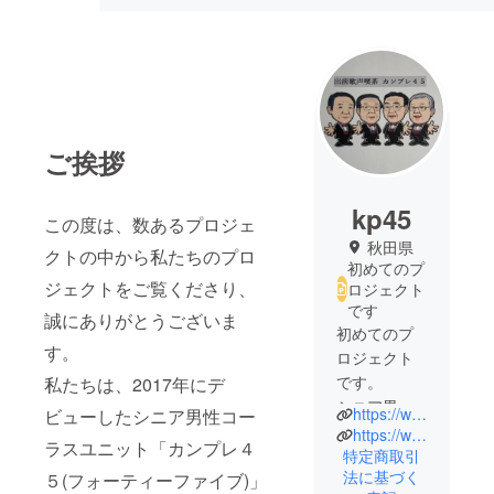
ご挨拶
kp45
この度は、数あるプロジェ
秋田県
クトの中から私たちのプロ
初めてのプ
ジェクトをご覧くださり、
ロジェクト
です
誠にありがとうございま
初めてのプ
す。
ロジェクト
です。
私たちは、2017年にデ
シニア男性
https://www.akita21.com/cp45/index.html
ビューしたシニア男性コー
コーラスユ
https://www.facebook.com/AC45-108072425369962
ラスユニット「カンプレ４
ニット「カ
特定商取引
法に基づく
５(フォーティーファイブ)」
ンプレ45」