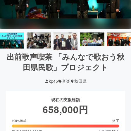
出前歌声喫茶 「みんなで歌おう秋
田県民歌」プロジェクト
kp45
音楽
秋田県
現在の支援総額
658,000
円
終了
109
%達成