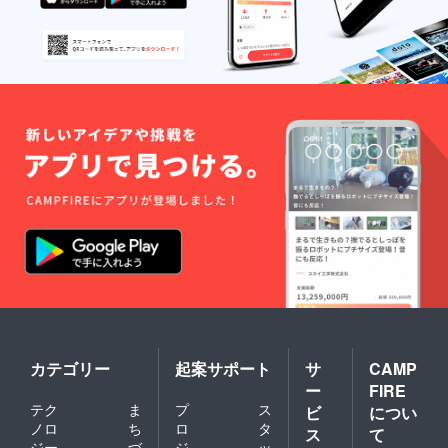
カテゴリー
起案サポート
サ
CAMP
ー
FIRE
テク
ま
プ
ス
ビ
につい
ノロ
ち
ロ
タ
ス
て
ジー
づ
ジ
ッ