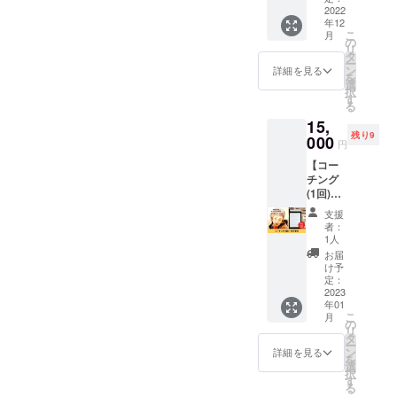
りょう
2022
お断り
OJI_PO
年12
じによ
させて
RSCHE
こ
月
る
いただ
クラウ
の
リ
Twitter
く場合
ドファ
タ
ー
運用コ
があり
ンディ
ン
詳細を見る
を
ンサル
ます。
ング終
選
択
をお試
お断り
了後、
す
る
しで1回
させて
CAMPF
15,
受ける
いただ
IREの
残り9
ことが
000
いた場
メッ
円
できる
合にお
セージ
【コー
権利で
いても
機能に
チング
す。 電
返金は
て支援
(1回)＋
子書籍
いたし
者様個
電子書
付き。
かねま
別に連
支援
籍】 ひ
10名限
す。 ※
絡方法
者：
まわり
定で
掲載期
をお知
1人
コーチ
す。 内
間は
らせし
お届
りょう
容：
2022年
ます。
け予
じによ
①Twitte
定：
12月か
10名限
るコー
2023
rプロ
ら1年間
定で
年01
チング
フィー
です。
す。
こ
月
をお試
ル、ア
の
《リ
リ
しで1回
イコ
タ
ターン
ー
受ける
ン、
ン
実行の
詳細を見る
を
ことが
ヘッ
選
流れ》
択
できる
ダーに
す
引用し
る
権利で
統一感
てほし