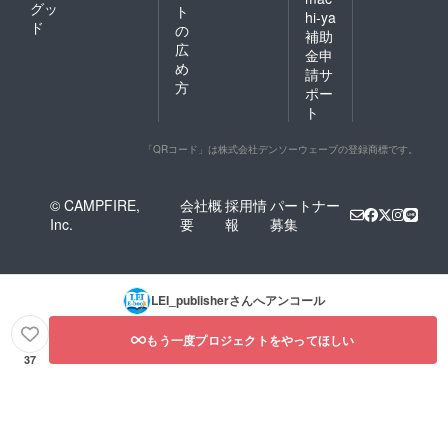
グッ
ト
hi-ya
ド
の
補助
広
金申
め
請サ
方
ポー
ト
「QRコード」は株式会社デンソーウェーブの登録商標です。
© CAMPFIRE,
会社概
採用情
パートナー
Inc.
要
報
募集
LEI_publisher
さんへアンコール
もう一度プロジェクトをやってほしい
37