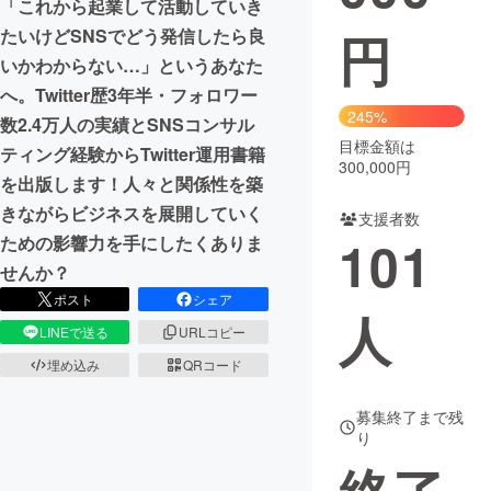
「これから起業して活動していき
円
たいけどSNSでどう発信したら良
まちづくり・地域活性化
いかわからない…」というあなた
へ。Twitter歴3年半・フォロワー
CAMPFIRE for Social Good
CAMPFIRE Creation
245%
数2.4万人の実績とSNSコンサル
CAMPFIREふるさと納税
machi-ya
コミュニティ
目標金額は
ティング経験からTwitter運用書籍
300,000円
を出版します！人々と関係性を築
きながらビジネスを展開していく
支援者数
101
ための影響力を手にしたくありま
せんか？
ポスト
シェア
人
LINEで送る
URLコピー
埋め込み
QRコード
募集終了まで残
り