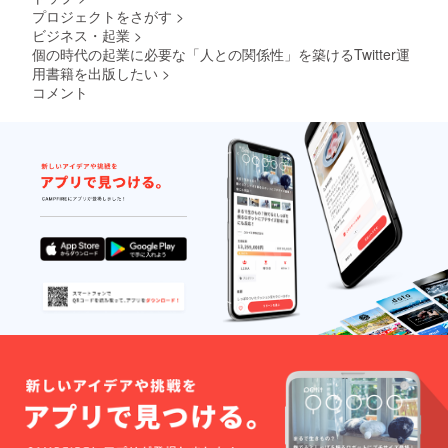
の気づ
稿、
プロジェクトをさがす
>
いてい
ネット
ビジネス・起業
>
ない強
ワーク
みや才
個の時代の起業に必要な「人との関係性」を築けるTwitter運
販売や
能を引
企業イ
用書籍を出版したい
>
き出
メージ
コメント
し、独
が相違
自の価
する場
値提供
合等、
ができ
掲載を
る発信
お断り
のアド
させて
バイス
いただ
④マネ
く場合
タイズ
があり
のため
ます。
の企画
お断り
立案と
させて
集客方
いただ
法のア
いた場
ドバイ
合にお
ス ⑤企
いても
業さま
返金は
の採用
いたし
ニーズ
かねま
の場合
す。
は、実
際に働