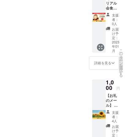
リアル
うじと
さい。
《リ
会食
オンラ
クラウ
ターン
権】 50
インで
ドファ
実行の
支援
万円達
サシ飲
ンディ
流れ》
者：
成あり
みがで
ング終
0人
添削し
がとう
きる権
了後、
てほし
お届
記念！
利で
CAMPF
け予
いツ
リター
す。 お
定：
IREの
イート
ンを追
2023
酒が飲
メッ
をDMに
年01
加しま
めない
セージ
て個別
こ
月
した。
方のご
の
機能に
に確
リ
Twitter
支援も
タ
て支援
認。 ↓
ー
フォロ
大歓迎
ン
者様個
詳細を見る
改善点
を
ワー2.4
です！
選
別に連
のアド
択
万人の
楽しく
す
絡方法
バイス
る
ひまわ
お話し
をお知
をさせ
1,0
りコー
しま
らせし
ていた
チ りょ
00
しょ
ます。
だきま
円
うじと
う！ 日
3名限定
す。 ↓
【お礼
実際に
程：
です。
リター
のメー
会って
メール
《リ
ン実行
ル】 ひ
交流で
にて調
ターン
完了。
まわり
きる権
整させ
実行の
※有効期
支援
コーチ
利で
ていた
流れ》
者：
限は
りょう
す。 日
だきま
4人
添削し
2023年
じをた
程：
す。 時
てほし
お届
1月〜6
だただ
2023年
間：90
け予
いツ
月の間
応援し
1月開催
定：
分間 場
イート
に10投