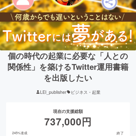
個の時代の起業に必要な「人との
関係性」を築けるTwitter運用書籍
を出版したい
LEI_publisher
ビジネス・起業
現在の支援総額
737,000
円
終了
245
%達成