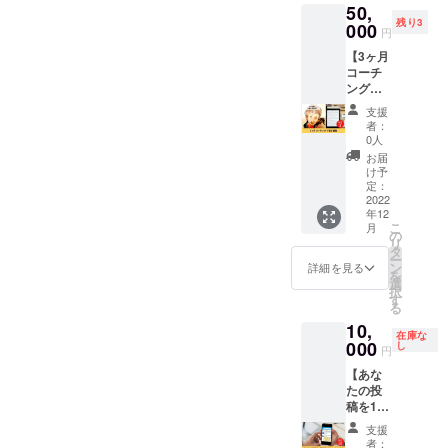
50,
す。 電
を持た
いツ
残り3
子書籍
000
せるた
イート
円
付き。
めのア
内容を
【3ヶ月
10名限
ドバイ
DMにて
コーチ
定で
ス ②
個別に
ング＋
す。 内
フォロ
確認さ
電子書
容：転
ワー数
せてい
支援
籍】 ひ
職のお
の増減
ただき
者：
まわり
悩み、
に一喜
0人
ます。
コーチ
強みが
一憂せ
↓ 引用
お届
りょう
見つけ
ず、心
け予
リツ
じによ
られな
定：
から応
イート
るコー
2022
い人、
援して
をさせ
年12
チング
雑談も
くれる
ていた
こ
月
を3ヶ月
OK！ 日
の
ファン
だくの
リ
間受け
程：
タ
をつく
で
ー
ること
2023年
ン
る発信
詳細を見る
Twitter
を
ができ
1月〜6
選
のアド
通知を
択
る権利
月の間
す
バイス
ご確認
る
です。
に1回
③コン
いただ
10,
3ヶ月間
場所：
サルを
く。 ↓
在庫な
で受け
000
オンラ
し
受ける
リター
円
られる
イン
方の、
ン実行
【あな
コーチ
zoomに
ご自身
完了。
たの投
ングの
て開催
の気づ
※有効期
稿を1回
上限は6
（動作
いてい
限は
引用リ
回まで
環境：
ない強
2023年
支援
ツイー
です。
PC／ス
みや才
者：
1月から