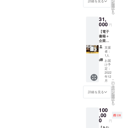
購入時
ン
詳細を見る
を
ンサー
の備考
選
択
として
欄に掲
す
る
企業
載する
31,
名、企
お名前
業の
000
を必ず
円
ホーム
ご記入
【電子
ページ
くださ
書籍＋
のリン
い。 ※
企業ス
クを掲
ニック
ポン
載させ
ネーム
支援
サー】
ていた
でのご
者：
①Twitte
だきま
参加も
1人
r運用書
す。 ※
できま
お届
籍をお
掲載内
す。 ※
け予
届けし
容は
定：
掲載期
ます。
2022
メール
間は
年12
②電子
にて打
2022年
こ
月
書籍に
合せさ
の
12月か
リ
企業
せてい
タ
ら1年間
ー
名、企
ただき
ン
です。
詳細を見る
を
業のQR
ます。
選
択
コード
※ネット
す
る
を掲載
ワーク
100
させて
販売や
いただ
,00
企業イ
残り8
きま
メージ
0
円
す。 お
が相違
礼の
【あな
する場