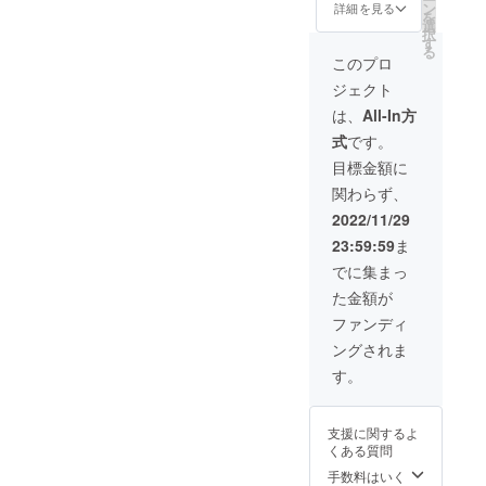
運用コ
了後、
ン
zoomに
詳細を見る
像の深
いただ
を
ンサル
CAMPF
選
て開催
掘り。
いた場
択
を3ヶ月
IREの
す
（動作
そして
合にお
る
間受け
メッ
環境：
このプロ
投稿の
いても
ること
セージ
PC／ス
作成方
返金は
ジェクト
ができ
機能に
マホ）
法のア
いたし
る権利
て支援
時間：1
は、
All-In方
ドバイ
かねま
です。
者様個
回の
ス 日
す。
式
です。
3ヶ月間
別に連
コーチ
程：
で受け
絡方法
ング60
目標金額に
2023年
られる
をお知
分 ※日
1月〜6
関わらず、
コンサ
らせし
程など
月の間
ルティ
ます。
詳細は
2022/11/29
に1回
ングの
10名限
メール
場所：
23:59:59
ま
上限は6
定で
にて連
オンラ
回まで
す。
絡させ
でに集まっ
イン
です。
《リ
ていた
zoomに
た金額が
電子書
ターン
だきま
て開催
籍付
実行の
す。
ファンディ
（動作
き。 3
流れ》
環境：
ングされま
名限定
引用し
PC／ス
です。
てほし
す。
マホ）
内容：
いツ
時間：1
①Twitte
イート
回のコ
rプロ
内容を
ンサル
支援に関するよ
フィー
DMにて
ティン
くある質問
ル、ア
個別に
グ60分
イコ
確認さ
手数料はいく
※日程な