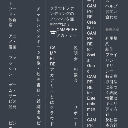
ティ
ス
環境：
ト
CAM
ヘルプ
PC／ス
クラウドファ
フー
チ
マホ）
PFI
お問い
ンディングの
ド・
ャ
時間：1
RE
合わせ
ノウハウを無
飲食
レ
回のコ
Crea
料で学ぼう
ンサル
店
ン
tion
ティン
各種規定
CAMPFIRE
ジ
CAM
グ60分
アカデミー
アニ
ス
※日程な
利用規
PFI
メ・
ポ
ど詳細
約
RE
漫画
ー
はメー
CA
説
細則
for
ルにて
ツ
MP
明
プライ
Soci
連絡さ
ファ
映
FI
会
バシー
al
せてい
ッ
像
RE
・
ポリ
ただき
Goo
ショ
・
ア
相
ます。
シー
d
ン
映
※画像は
カ
談
特定商
CAM
引用リ
画
デ
会
取引法
PFI
ツイー
ゲー
書
ミ
に基づ
RE
トをし
ム・
籍
ー
く表記
for
た場合
サー
・
と
の一例
情報セ
Ente
ビス
雑
は
です。
キュリ
rtain
開発
誌
インプ
ク
サ
ティ方
men
レッ
出
ラ
ポ
針
t
ション
版
ウ
ー
反社基
CAM
の増加
ビジ
ビ
ド
ト
を確約
本方針
PFI
ネ
ュ