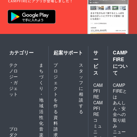
いてい
る方の
価値観
や将来
像の深
掘り。
そして
投稿の
作成方
法のア
ドバイ
カテゴリー
起案サポート
サ
CAMP
ス 日
ー
FIRE
程：
テク
ま
プ
ス
2023年
ビ
につい
1月〜6
ノロ
ち
ロ
タ
ス
て
月の間
ジー
づ
ジ
ッ
に初回
・ガ
く
ェ
フ
利用開
CAM
CAMP
ジェ
り
ク
に
始(3ヶ
PFI
FIREと
ット
・
ト
相
月間で
RE
は
上限6
地
を
談
CAM
あんし
回) 場
域
作
す
PFI
ん・安
所：オ
活
る
る
ンライ
RE
全への
性
資
ン
コ
取り組
化
料
zoomに
ミュ
み
て開催
プロ
音
請
ニ
ニュー
（動作
ダク
楽
求