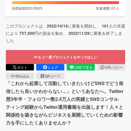
目標金額
300,000
円
支援者数
101
人
このプロジェクトは、
2022/10/16
に募集を開始し、
101
人の支援
により
737,000
円の資金を集め、
2022/11/29
に募集を終了しま
した
もう一度プロジェクトをやってほしい
ポスト
シェア
LINEで送る
URLコピー
埋め込み
QRコード
「これから起業して活動していきたいけどSNSでどう発
信したら良いかわからない…」というあなたへ。Twitter
歴3年半・フォロワー数2.4万人の実績とSNSコンサル
ティング経験からTwitter運用書籍を出版します！人々と
関係性を築きながらビジネスを展開していくための影響
力を手にしたくありませんか？