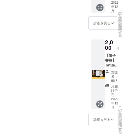
たい人
2022
予定 場
所：
をDMに
稿まで
年12
向けの
所：愛
zoomに
て個別
です。
こ
月
リター
知県内
の
て開催
に確
※公序良
リ
ンで
※日時や
タ
（動作
認。 ↓
俗に反
ー
す。 熱
場所の
ン
環境：
詳細を見る
改善点
する投
を
いお礼
詳細
選
PC／ス
のアド
稿、
択
のメー
は、ク
す
マホ）
バイス
ネット
る
ルをお
ラウド
をさせ
ワーク
2,0
送りさ
ファン
ていた
販売や
せてい
00
ディン
だきま
円
企業イ
ただき
グ終了
す。 ↓
メージ
【電子
ます。
後に決
リター
が相違
書籍】
なお、
定しご
ン実行
する場
Twitter
支援時
連絡し
完了。
合等、
運用書
に上乗
ます。
※有効期
支援
掲載を
籍をお
せ支援
※食事代
者：
限は
お断り
届けし
が可能
が含ま
55人
2023年
させて
ます お
です。
れま
お届
1月〜6
いただ
礼の
応援の
す。 ※
け予
月の間
く場合
メール
気持ち
定：
ご安心
に20投
があり
付き。
2022
の上乗
いただ
稿まで
ます。
年12
※メール
せ、大
けるよ
です。
お断り
こ
月
にてダ
歓迎で
の
う面会
※公序良
させて
リ
ウン
す！
タ
時には
俗に反
いただ
ー
ロード
ン
同伴者
詳細を見る
する投
いた場
を
できる
選
をつけ
稿、
合にお
択
リンク
す
る、ま
ネット
いても
る
をお送
たは公
ワーク
返金は