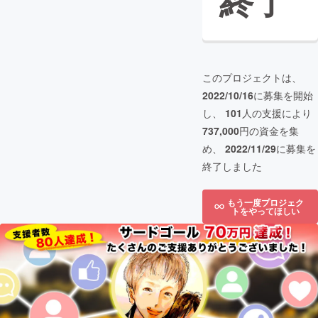
終了
このプロジェクトは、
2022/10/16
に募集を開始
し、
101
人の支援により
737,000
円の資金を集
め、
2022/11/29
に募集を
終了しました
もう一度プロジェク
トをやってほしい