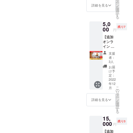
タ
ー
しまし
RSCHE
ン
詳細を見る
を
た。
※備考欄
選
択
Twitter
に
す
る
フォロ
Twitter
5,0
ワー2.4
のアカ
残り7
万人の
00
ウント
円
ひまわ
をご記
【追加
りコー
入くだ
オンラ
チ りょ
さい。
イン サ
うじが
クラウ
シ飲み
あなた
ドファ
支援
90分】
のツ
ンディ
者：
50万円
イート
ング終
3人
達成あ
を添削
了後、
お届
りがと
しま
CAMPF
け予
う記
す。
定：
IREの
念！リ
2022
https://t
メッ
年12
ターン
witter.c
セージ
こ
月
を追加
om/RY
の
機能に
リ
しまし
OJI_PO
タ
て支援
ー
た。
RSCHE
ン
者様個
詳細を見る
を
Twitter
※備考欄
選
別に連
択
フォロ
に
す
絡方法
る
ワー2.4
Twitter
をお知
15,
万人の
のアカ
らせし
残り3
ひまわ
000
ウント
ます。
円
りコー
をご記
3名限定
【追加
チ りょ
入くだ
です。