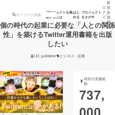
新
ロ
規
グ
会
プロジェクトを掲
はじ
プロジェクト
/
載するには
める
をさがす
イ
員
ン
登
個の時代の起業に必要な「人との関係
録
性」を築けるTwitter運用書籍を出版
したい
人気のプロ
注目のリ
注目の新着プロ
募集終了が近いプ
もうすぐ公開
ジェクト
ターン
ジェクト
ロジェクト
されます
LEI_publisher
ビジネス・起業
アート・写真
音楽
現在の支援総
テクノロジー・ガジェット
ゲーム・サ
額
737,
映像・映画
書籍・雑誌
000
ビジネス・起業
チャレンジ