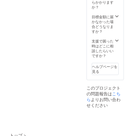
ン、
せてい
らかかります
ど詳細
ヘッ
ただき
か？
はメー
ダーに
ます。
ルにて
統一感
↓ 引用
目標金額に届
連絡さ
を持た
リツ
かなかった場
せてい
せるた
イート
合どうなりま
ただき
めのア
をさせ
すか？
ます。
ドバイ
ていた
※画像は
ス ②
だくの
支援で困った
引用リ
フォロ
で
時はどこに相
ツイー
ワー数
Twitter
談したらいい
トをし
の増減
通知を
ですか？
た場合
に一喜
ご確認
の一例
一憂せ
いただ
ヘルプページを
です。
ず、心
く。 ↓
見る
インプ
から応
リター
レッ
援して
ン実行
ション
くれる
完了。
の増加
このプロジェクト
ファン
※有効期
を確約
の問題報告は
こち
をつく
限は
するも
る発信
ら
よりお問い合わ
2023年
のでは
のアド
1月から
せください
ありま
バイス
1年間の
せん。
③コン
うち1回
サルを
です。
受ける
※公序良
方の、
俗に反
ご自身
する投
トップ
>