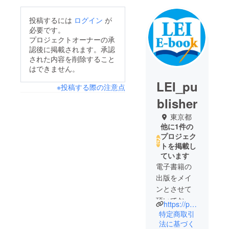
投稿するには
ログイン
が
必要です。
プロジェクトオーナーの承
認後に掲載されます。承認
された内容を削除すること
はできません。
LEI_pu
※投稿する際の注意点
blisher
東京都
他に1件の
プロジェク
トを掲載し
ています
電子書籍の
出版をメイ
ンとさせて
頂いており
https://peraichi.com/landing_pages/view/tco23
ます。LEI出
特定商取引
版と申しま
法に基づく