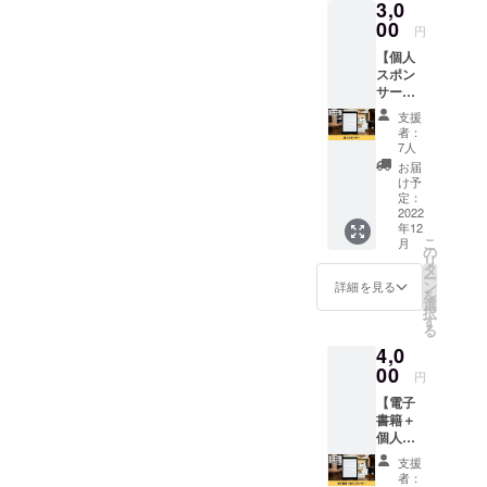
3,0
りしま
共の場
販売や
いたし
す。
00
所で面
円
企業イ
かねま
会しま
メージ
す。
【個人
す。 ※
が相違
スポン
現地ま
する場
サー】
での交
合等、
Twitter
通費は
支援
掲載を
運用書
支援者
者：
お断り
籍の個
7人
様でご
させて
人スポ
負担く
お届
いただ
ンサー
け予
ださ
く場合
になれ
定：
い。
があり
る権利
2022
ます。
年12
です。
お断り
こ
月
電子書
の
させて
リ
籍に支
タ
いただ
ー
援者と
ン
詳細を見る
いた場
を
してお
選
合にお
択
名前を
す
いても
る
掲載さ
返金は
4,0
せてい
いたし
ただき
00
円
かねま
ます。
す。
【電子
※購入時
書籍＋
の備考
個人ス
欄に掲
ポン
載する
支援
サー】
お名前
者：