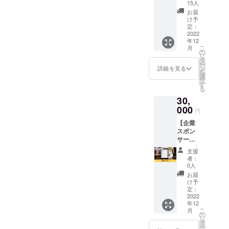
①Twitte
を必ず
15人
r運用書
ご記入
お届
籍をお
くださ
け予
届けし
い。 ※
定：
ます。
2022
ニック
年12
②電子
ネーム
こ
月
書籍の
でのご
の
リ
個人ス
参加も
タ
ー
ポン
できま
ン
詳細を見る
を
サーと
す。 ※
選
択
してお
掲載期
す
る
名前を
間は
30,
掲載さ
2022年
せてい
000
12月か
円
ただき
ら1年間
【企業
ます。
です。
スポン
お礼の
サー】
メール
Twitter
付き。
支援
運用書
※メール
者：
籍の企
にてダ
0人
業スポ
ウン
お届
ンサー
ロード
け予
になれ
できる
定：
る権利
2022
リンク
年12
です。
をお送
こ
月
電子書
りしま
の
リ
籍に企
す。 ※
タ
ー
業スポ