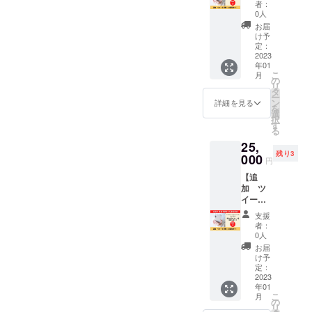
できればと
者：
稿ま
0人
思い出版に
で）】
お届
携わってお
支援者
け予
数80人
定：
ります。
達成記
2023
年01
念！リ
こ
月
ターン
の
リ
を追加
タ
ー
しまし
ン
詳細を見る
を
た。
選
択
Twitter
す
る
フォロ
25,
ワー2.4
残り3
万人の
000
円
ひまわ
【追
りコー
加 ツ
チ りょ
イート
うじが
添削
あなた
支援
（20投
のツ
者：
稿ま
イート
0人
で）】
を添削
お届
支援者
しま
け予
数80人
す。
定：
達成記
2023
https://t
年01
念！リ
witter.c
こ
月
ターン
om/RY
の
リ
を追加
OJI_PO