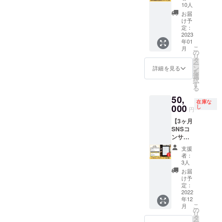
トしま
電子書
マホ）
10人
能を引
1年間の
す】
籍付
時間：
き出
お届
うち1ヶ
Twitter
き。 3
１回の
け予
し、独
月間で
フォロ
名限定
定：
コーチ
自の価
す。
ワー2.4
2023
です。
ング60
値提供
(1ヶ月
年01
万人の
内容：
分 ※日
ができ
の上限
こ
月
ひまわ
転職の
の
程など
る発信
15回) ※
リ
りコー
お悩
タ
詳細は
のアド
公序良
ー
チ りょ
み、強
ン
メール
詳細を見る
バイス
俗に反
を
うじが
みが見
選
にて連
④マネ
する投
択
引用リ
つけら
す
絡させ
タイズ
稿、
る
ツイー
れない
ていた
のため
ネット
50,
トで1回
人、雑
だきま
の企画
ワーク
在庫な
あなた
000
談も
し
す。
立案と
円
販売や
の紹介
OK！ 日
集客方
企業イ
【3ヶ月
や告知
程：
法のア
メージ
SNSコ
をお手
2023年
ドバイ
が相違
ンサル
伝いし
1月〜6
ス ⑤企
する場
ティン
ます。
月の間
業さま
支援
合等、
グ＋電
https://t
に初回
者：
の採用
掲載を
子書
witter.c
利用開
3人
ニーズ
お断り
籍】 ひ
om/RY
始(3ヶ
お届
の場合
させて
まわり
OJI_PO
月間で
け予
は、実
いただ
コーチ
RSCHE
定：
上限6
際に働
く場合
りょう
2022
クラウ
回) 場
いてい
があり
年12
じによ
ドファ
所：オ
る方の
ます。
こ
月
る
ンディ
の
ンライ
価値観
お断り
リ
Twitter
ング終
タ
ン
や将来
させて
ー