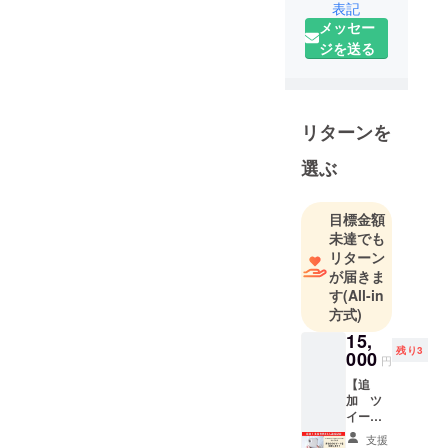
表記
す。現在ま
メッセー
でに自身の
ジを送る
書籍出版数
は30冊を超
えて、携わ
らせて頂い
リターンを
た本は100冊
を超えま
選ぶ
す。中には
Amazonのカ
目標金額
テゴリーラ
未達でも
ンキングに
リターン
て一位を獲
が届きま
す
(All-in
得した書籍
方式)
もございま
15,
す。本の出
残り3
000
版を通して
円
皆様の夢や
【追
加 ツ
希望を少し
イート
でも現実に
添削
支援
（10投