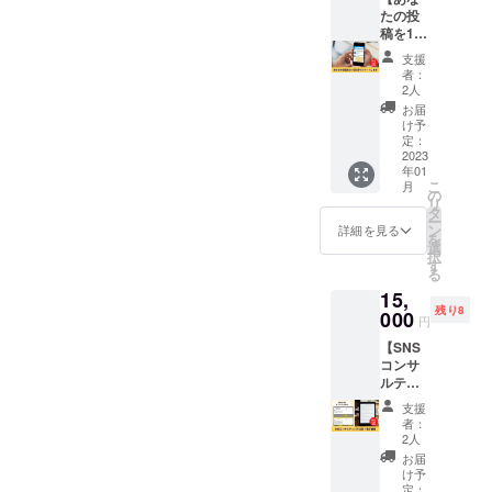
メール
たの投
合等、
付き。
稿を1ヶ
掲載を
※メール
月引用
お断り
支援
にてダ
リツ
させて
者：
ウン
イート
いただ
2人
ロード
しま
く場合
お届
できる
す】
があり
け予
リンク
Twitter
ます。
定：
をお送
フォロ
2023
お断り
年01
りしま
ワー2.4
させて
こ
月
す。 ※
万人の
いただ
の
リ
掲載内
ひまわ
いた場
タ
ー
容は
りコー
合にお
ン
詳細を見る
を
メール
チ りょ
いても
選
択
にて打
うじが
返金は
す
る
合せさ
引用リ
いたし
15,
せてい
ツイー
かねま
残り8
ただき
トで1ヶ
000
す。 ※
円
ます。
月間あ
掲載期
【SNS
※ネット
なたの
間は
コンサ
ワーク
紹介や
2022年
ルティ
販売や
告知を
12月か
ング(1
企業イ
お手伝
ら1年間
支援
回)＋電
メージ
いしま
です。
者：
子書
が相違
す。
2人
籍】 ひ
する場
https://t
お届
まわり
合等、
witter.c
け予
コーチ
掲載を
om/RY
定：