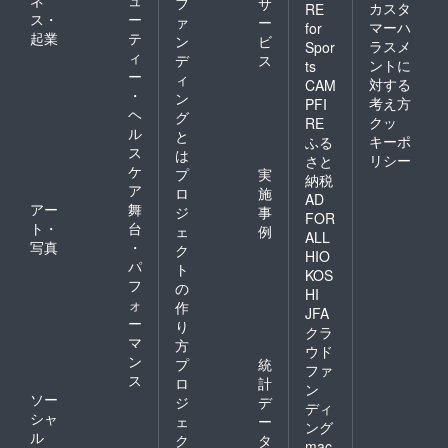
フ
サ
するも
カスタ
RE
ス・
ー
のでは
ァ
ー
マーハ
for
ありま
起業
テ
ン
ビ
ラスメ
Spor
せん。
ィ
デ
ス
ントに
ts
ー
ィ
対する
CAM
・
ン
考え方
PFI
ヘ
グ
クッ
RE
ル
と
キーポ
ふる
ス
は
リシー
さと
ケ
プ
実
納税
ア
ロ
施
AD
アー
舞
ジ
事
FOR
ト・
台
ェ
例
ALL
写真
・
ク
HIO
パ
ト
KOS
フ
の
HI
ォ
作
JFA
ー
り
クラ
マ
方
ウド
ン
プ
統
ファ
ス
ロ
計
ン
ソー
ジ
デ
ディ
シャ
ェ
ー
ング
ル
ク
タ
mac