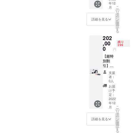
年12
リー
ン）
こ
月
2（水素
47%OF
の
リ
イヤホ
F 限定
タ
ー
ン） ・
299名様
ン
詳細を見る
を
ゲスト
【セッ
選
択
用アク
ト内
す
る
セサ
容】 ・
202
リー
水素器
3（水素
本体 ・
,00
残り
299
ゴーグ
ゲスト
0
円
ル） ・
用アク
ゲスト
セサ
【超特
用アク
リー
別割
セサ
1（水素
引】本
リー
吸引
体フル
支援
4（水素
チュー
セット
者：
マド
ブ） ・
＋アク
0人
ラー）
ゲスト
セサ
お届
用アク
リー
け予
セサ
3（水素
定：
リー
ゴーグ
2022
年12
2（水素
ル）
こ
月
イヤホ
47%OF
の
リ
ン）×2
F 限定
タ
ー
・ゲス
299名様
ン
詳細を見る
を
ト用ア
【セッ
選
択
クセサ
ト内
す
る
リー
容】 ・