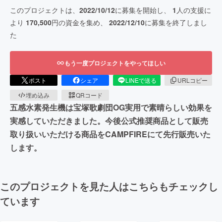
このプロジェクトは、
2022/10/12
に募集を開始し、
1
人の支援に
より
170,500
円の資金を集め、
2022/12/10
に募集を終了しまし
た
もう一度プロジェクトをやってほしい
ポスト
シェア
LINEで送る
URLコピー
埋め込み
QRコード
五感水素発生機は宝塚歌劇団OG実用で素晴らしい効果を
実感していただきました。今後公式推奨商品として販売
取り扱いいただける商品をCAMPFIREにて先行販売いた
します。
このプロジェクトを見た人はこちらもチェックし
ています