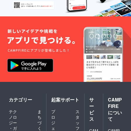
カテゴリー
起案サポート
サ
CAMP
ー
FIRE
テク
ま
プ
ス
ビ
につい
ノロ
ち
ロ
タ
ス
て
ジー
づ
ジ
ッ
・ガ
く
ェ
フ
CAM
CAMP