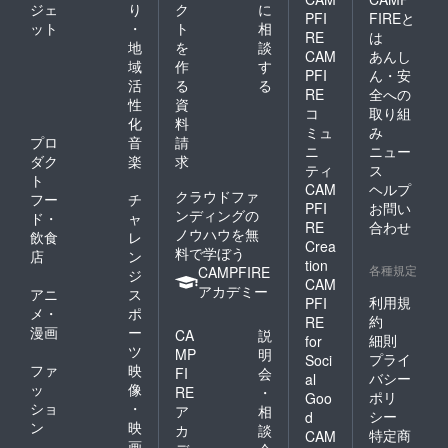
ジェ
り
ク
に
PFI
FIREと
ット
・
ト
相
RE
は
地
を
談
CAM
あんし
域
作
す
PFI
ん・安
活
る
る
RE
全への
性
資
コ
取り組
化
料
ミュ
み
プロ
音
請
ニ
ニュー
ダク
楽
求
ティ
ス
ト
CAM
ヘルプ
クラウドファ
フー
チ
PFI
お問い
ンディングの
ド・
ャ
RE
合わせ
ノウハウを無
飲食
レ
Crea
料で学ぼう
店
ン
tion
各種規定
CAMPFIRE
ジ
CAM
アカデミー
アニ
ス
利用規
PFI
メ・
ポ
約
RE
漫画
ー
CA
説
細則
for
ツ
MP
明
プライ
Soci
ファ
映
FI
会
バシー
al
ッ
像
RE
・
ポリ
Goo
ショ
・
ア
相
シー
d
ン
映
カ
談
特定商
CAM
画