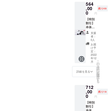
564
ル）×2
1（水素
・ゲス
吸引
,00
残り49
ト用ア
チュー
0
円
クセサ
ブ）×2
リー
・ゲス
【特別
4（水素
ト用ア
割引】
マド
クセサ
本体フ
ラー）
リー
ルセッ
支援
×2
2（水素
ト×3
者：
イヤホ
51%OF
0人
ン）×2
F 限定
お届
・ゲス
49名様
け予
ト用ア
【セッ
定：
クセサ
ト内
2022
年12
リー
容】 ・
こ
月
3（水素
水素器
の
リ
ゴーグ
本体×3
タ
ー
ル）×2
・ゲス
ン
詳細を見る
を
・ゲス
ト用ア
選
択
ト用ア
クセサ
す
る
クセサ
リー
712
リー
1（水素
4（水素
吸引
,00
残り19
マド
チュー
0
円
ラー）
ブ）×3
×2
・ゲス
【特別
ト用ア
割引】
クセサ
本体フ