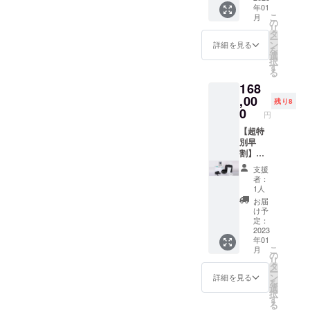
年01
こ
月
の
リ
タ
ー
ン
詳細を見る
を
選
択
す
る
168
,00
残り8
0
円
【超特
別早
割】本
体フル
支援
セット
者：
56%OF
1人
F 限定9
お届
名様
け予
【セッ
定：
ト内
2023
年01
容】 ・
こ
月
水素器
の
リ
本体 ・
タ
ー
ゲスト
ン
詳細を見る
を
用アク
選
択
セサ
す
る
リー