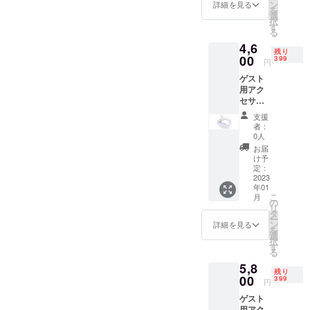
ン
詳細を見る
を
選
択
す
る
4,6
残り
00
399
円
ゲスト
用アク
セサ
リー
支援
2（水素
者：
イヤホ
0人
ン）
お届
け予
定：
2023
年01
こ
月
の
リ
タ
ー
ン
詳細を見る
を
選
択
す
る
5,8
残り
00
399
円
ゲスト
用アク