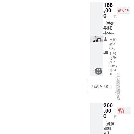
188
1（水素
吸引
,00
残り39
チュー
0
円
ブ） ・
ゲスト
【特別
用アク
早割】
セサ
本体フ
リー
ルセッ
支援
2（水素
ト
者：
イヤホ
51%OF
0人
ン） ・
F 限定
お届
ゲスト
39名様
け予
用アク
【セッ
定：
セサ
ト内
2023
年01
リー
容】 ・
こ
月
3（水素
水素器
の
リ
ゴーグ
本体 ・
タ
ー
ル） ・
ゲスト
ン
詳細を見る
を
ゲスト
用アク
選
択
用アク
セサ
す
る
セサ
リー
200
リー
1（水素
4（水素
吸引
,00
残り
299
マド
チュー
0
円
ラー）
ブ） ・
ゲスト
【超特
用アク
別割
セサ
引】本