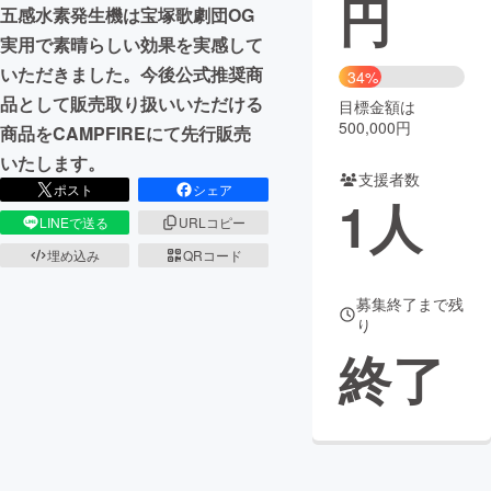
円
五感水素発生機は宝塚歌劇団OG
まちづくり・地域活性化
実用で素晴らしい効果を実感して
いただきました。今後公式推奨商
34%
品として販売取り扱いいただける
目標金額は
CAMPFIRE for Social Good
CAMPFIRE Creation
500,000円
商品をCAMPFIREにて先行販売
CAMPFIREふるさと納税
machi-ya
コミュニティ
いたします。
支援者数
ポスト
シェア
1
人
LINEで送る
URLコピー
埋め込み
QRコード
募集終了まで残
り
終了