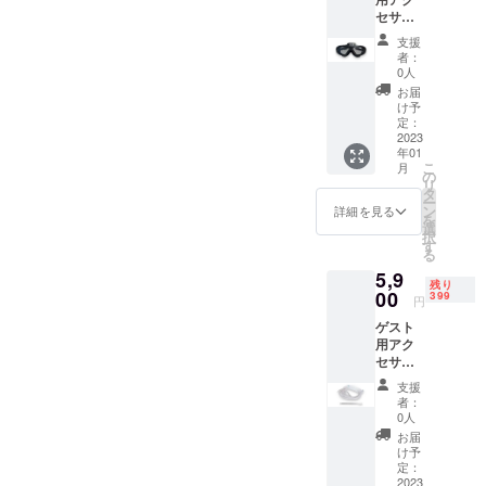
セサ
リー
支援
3（水素
者：
ゴーグ
0人
ル）
お届
け予
定：
2023
年01
こ
月
の
リ
タ
ー
ン
詳細を見る
を
選
択
す
る
5,9
残り
00
399
円
ゲスト
用アク
セサ
リー
支援
4（水素
者：
マド
0人
ラー）
お届
け予
定：
2023