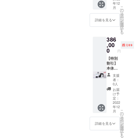
年12
3（水素
F 限定
こ
月
ゴーグ
299名様
の
リ
ル） ・
【セッ
タ
ー
ゲスト
ト内
ン
詳細を見る
を
用アク
容】 ・
選
択
セサ
水素器
す
る
リー
本体 ・
386
4（水素
ゲスト
マド
用アク
,00
残り89
ラー）
セサ
0
円
リー
1（水素
【特別
吸引
割引】
チュー
本体フ
ブ）×2
ルセッ
支援
・ゲス
ト×2
者：
ト用ア
49%OF
0人
クセサ
F 限定
お届
リー
89名様
け予
2（水素
【セッ
定：
イヤホ
ト内
2022
年12
ン）×2
容】 ・
こ
月
・ゲス
水素器
の
リ
ト用ア
本体×2
タ
ー
クセサ
・ゲス
ン
詳細を見る
を
リー
ト用ア
選
択
3（水素
クセサ
す
る
ゴーグ
リー