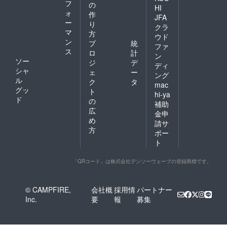
フ
の
HI
ォ
作
JFA
ー
り
クラ
マ
方
ウド
ン
プ
統
ファ
ス
ロ
計
ン
ソー
ジ
デ
ディ
シャ
ェ
ー
ング
ル
ク
タ
mac
グッ
ト
hi-ya
ド
の
補助
広
金申
め
請サ
方
ポー
ト
「QRコード」は株式会社デンソーウェーブの登録商標です。
© CAMPFIRE,
会社概
採用情
パートナー
Inc.
要
報
募集