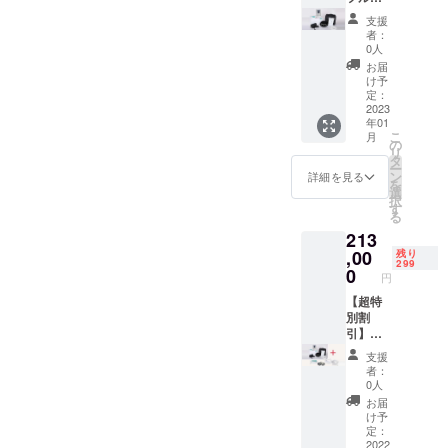
4（水素
吸引
セット
支援
マド
チュー
45%OF
者：
ラー）
ブ） ・
F 限定
0人
ゲスト
199名様
お届
用アク
【セッ
け予
セサ
ト内
定：
リー
容】 ・
2023
年01
2（水素
水素器
こ
月
イヤホ
本体 ・
の
リ
ン） ・
ゲスト
タ
ー
ゲスト
用アク
ン
詳細を見る
を
用アク
セサ
選
択
セサ
リー
す
る
リー
1（水素
213
3（水素
吸引
ゴーグ
チュー
,00
残り
299
ル） ・
ブ） ・
0
円
ゲスト
ゲスト
用アク
用アク
【超特
セサ
セサ
別割
リー
リー
引】本
4（水素
2（水素
体フル
支援
マド
イヤホ
セット
者：
ラー）
ン） ・
＋フル
0人
×2
ゲスト
アクセ
お届
用アク
サリー
け予
セサ
セット
定：
リー
46%OF
2022