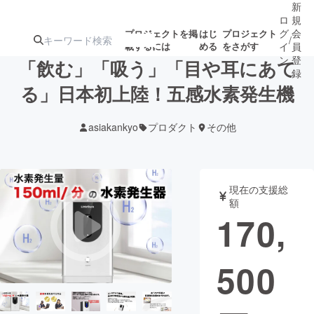
新
ロ
規
グ
会
プロジェクトを掲
はじ
プロジェクト
/
載するには
める
をさがす
イ
員
ン
登
「飲む」「吸う」「目や耳にあて
録
る」日本初上陸！五感水素発生機
人気のプロ
注目のリ
注目の新着プロ
募集終了が近いプ
もうすぐ公開
asiakankyo
プロダクト
その他
ジェクト
ターン
ジェクト
ロジェクト
されます
アート・写真
音楽
現在の支援総
額
170,
テクノロジー・ガジェット
ゲーム・サ
500
映像・映画
書籍・雑誌
ビジネス・起業
チャレンジ