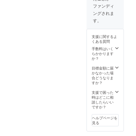
リー
ファンディ
3（水素
ングされま
ゴーグ
ル）×4
す。
・ゲス
ト用ア
クセサ
支援に関するよ
リー
くある質問
4（水素
マド
手数料はいく
ラー）
らかかります
×4
か？
目標金額に届
かなかった場
合どうなりま
すか？
支援で困った
時はどこに相
談したらいい
ですか？
ヘルプページを
見る