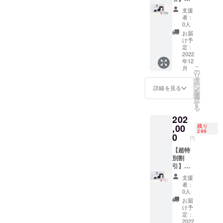
リー
体フル
支援
2（水素
セット
者：
イヤホ
＋アク
0人
ン） ・
セサ
お届
ゲスト
リー
け予
用アク
1（水素
定：
セサ
吸引
2022
年12
リー
チュー
こ
月
3（水素
ブ）
の
リ
ゴーグ
48%OF
タ
ー
ル） ・
F 限定
ン
詳細を見る
を
ゲスト
299名様
選
択
用アク
【セッ
す
る
セサ
ト内
202
リー
容】 ・
4（水素
水素器
,00
残り
299
マド
本体 ・
0
円
ラー）
ゲスト
用アク
【超特
セサ
別割
リー
引】本
1（水素
体フル
支援
吸引
セット
者：
チュー
＋アク
0人
ブ）×2
セサ
お届
・ゲス
リー
け予
ト用ア
2（水素
定：
クセサ
イヤホ
2022