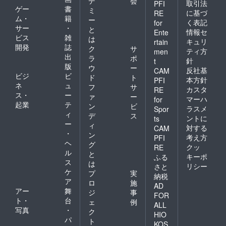
デ
会
取引法
PFI
ゲー
書
ミ
に基づ
RE
ム・
籍
ー
く表記
for
サー
・
と
情報セ
Ente
ビス
雑
は
キュリ
rtain
開発
誌
ク
サ
ティ方
men
出
ラ
ポ
針
t
版
ウ
ー
反社基
CAM
ビジ
ビ
ド
ト
本方針
PFI
ネ
ュ
フ
サ
カスタ
RE
ス・
ー
ァ
ー
マーハ
for
起業
テ
ン
ビ
ラスメ
Spor
ィ
デ
ス
ントに
ts
ー
ィ
対する
CAM
・
ン
考え方
PFI
ヘ
グ
クッ
RE
ル
と
キーポ
ふる
ス
は
リシー
さと
ケ
プ
実
納税
ア
ロ
施
AD
アー
舞
ジ
事
FOR
ト・
台
ェ
例
ALL
写真
・
ク
HIO
パ
ト
KOS