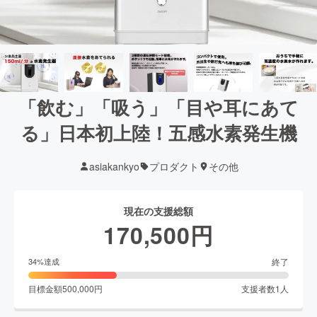
「飲む」「吸う」「目や耳にあて
る」日本初上陸！五感水素発生機
asiakankyo
プロダクト
その他
現在の支援総額
170,500
円
終了
34
%達成
目標金額
500,000
円
支援者数
1
人