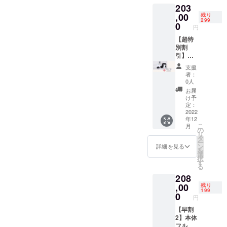
203
3（水素
水素器
ゴーグ
本体 ・
,00
残り
299
ル） ・
ゲスト
0
円
ゲスト
用アク
用アク
セサ
【超特
セサ
リー
別割
リー
1（水素
引】本
4（水素
吸引
体フル
支援
マド
チュー
セット
者：
ラー）
ブ） ・
＋アク
0人
ゲスト
セサ
お届
用アク
リー
け予
セサ
4（水素
定：
リー
マド
2022
年12
2（水素
ラー）
こ
月
イヤホ
47%OF
の
リ
ン） ・
F 限定
タ
ー
ゲスト
299名様
ン
詳細を見る
を
用アク
【セッ
選
択
セサ
ト内
す
る
リー
容】 ・
208
3（水素
水素器
ゴーグ
本体 ・
,00
残り
199
ル）×2
ゲスト
0
円
・ゲス
用アク
ト用ア
セサ
【早割
クセサ
リー
2】本体
リー
1（水素
フル