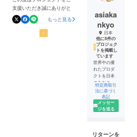
支援いただき誠にありがと
asiaka
うございました。さきほど
もっと見る
nkyo
商品の配送手続きが完了い
日本
たしました。商品を末長く
1
他に5件の
お使いいただけますと幸い
プロジェク
トを掲載し
です。商品に関して何かご
ています
ざいましたらお気軽にご連
世界中の優
絡いただければと思いま
れたプロダ
クトを日本
す。引き続きどうぞよろし
のみなさま
くお願いいたします。
特定商取引
にご紹介い
法に基づく
たします。
表記
メッセー
クラウド
ジを送る
ファンディ
ング第二弾
は「磁力で
刻む腕時
リターンを
計」をリ