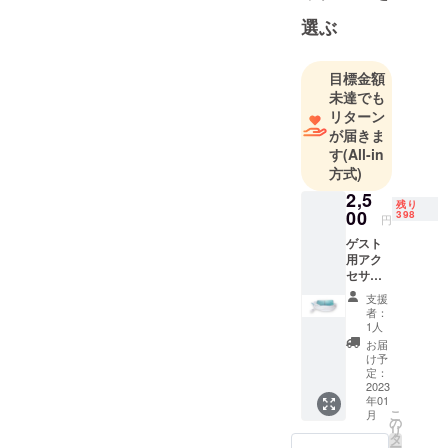
リースいた
選ぶ
します。 時
計の基準を
目標金額
変える！磁
未達でも
力で動くと
リターン
いう新しい
が届きま
価値を提供
す
(All-in
方式)
させていた
だきます。
2,5
残り
00
398
円
ゲスト
用アク
セサ
リー
支援
1（水素
者：
吸引
1人
チュー
お届
ブ）
け予
定：
2023
年01
こ
月
の
リ
タ
ー