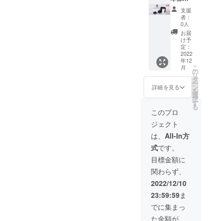
リー
ルセッ
支援
2（水素
ト×4
者：
イヤホ
53%OF
0人
ン）×3
F 限定
お届
・ゲス
19名様
け予
ト用ア
【セッ
定：
クセサ
ト内
2022
年12
リー
容】 ・
こ
月
3（水素
水素器
の
リ
ゴーグ
本体×4
タ
ー
ル）×3
・ゲス
ン
詳細を見る
を
・ゲス
ト用ア
選
択
ト用ア
クセサ
す
る
クセサ
リー
このプロ
リー
1（水素
ジェクト
4（水素
吸引
マド
チュー
は、
All-In方
ラー）
ブ）×4
式
です。
×3
・ゲス
ト用ア
目標金額に
クセサ
関わらず、
リー
2（水素
2022/12/10
イヤホ
23:59:59
ま
ン）×4
・ゲス
でに集まっ
ト用ア
た金額が
クセサ