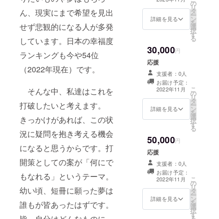
の
リ
タ
ん、現実にまで希望を見出
ー
ン
詳細を見る
を
せず悲観的になる人が多発
選
択
す
る
しています。日本の幸福度
30,000
円
ランキングも今や54位
応援
（2022年現在）です。
支援者：0人
お届け予定：
こ
2022年11月
そんな中、私達はこれを
の
リ
タ
打破したいと考えます。
ー
ン
詳細を見る
を
選
きっかけがあれば、この状
択
す
る
況に疑問を抱き考える機会
50,000
円
になると思うからです。打
応援
開策としての案が「何にで
支援者：0人
お届け予定：
もなれる」というテーマ。
こ
2022年11月
の
リ
幼い頃、短冊に願った夢は
タ
ー
ン
詳細を見る
を
誰もが皆あったはずです。
選
択
す
皆、自分はどんなものに
る