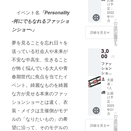
００
イル。これ
け予
円） ※
定：
らにも通ず
イベント名
「Personality
デザイ
2022
年11
るものがあ
ンの方
-何にでもなれるファッショ
こ
月
は未定
の
ります。
リ
です。
タ
ンショー-」
ー
ン
詳細を見る
を
選
択
す
夢を見ることを忘れ日々を
る
3,0
送っている社会人や未来が
00
円
不安な中高生、生きること
ファッ
が怖く悩んでいる大人や青
ション
ショー
春期世代に焦点を当てたイ
舞台裏
支援
ドキュ
者：
ベント。綺麗なものを綺麗
メンタ
1人
リー
な方が見せる本来のファッ
お届
（限定
け予
先行公
ションショーとは違く、衣
定：
開） ※
2023
年01
装・メイクは主催側がモデ
リター
こ
月
ン購入
の
リ
ルの「なりたいもの」の希
者に先
タ
ー
行でお
ン
詳細を見る
望に沿って、そのモデルの
を
見せい
選