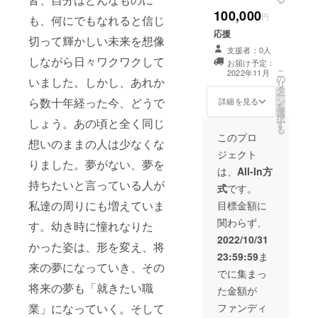
100,000
円
も、何にでもなれると信じ
応援
切って輝かしい未来を想像
支援者：0人
しながら日々ワクワクして
お届け予定：
こ
2022年11月
の
いました。しかし、あれか
リ
タ
ー
ら数十年経った今、どうで
ン
詳細を見る
を
選
択
しょう。あの頃と全く同じ
す
る
このプロ
想いのままの人は少なくな
ジェクト
りました。夢がない、夢を
は、
All-In方
持ちたいと言っている人が
式
です。
私達の周りにも増えていま
目標金額に
関わらず、
す。幼き時に憧れなりた
2022/10/31
かった姿は、形を変え、将
23:59:59
ま
来の夢になっていき、その
でに集まっ
将来の夢も「就きたい職
た金額が
業」になっていく。そして
ファンディ