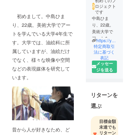
初めてのプ
ロジェクト
です
初めまして。中島ひま
中島ひま
り、22歳。美術大学でアー
り、22歳。
美術大学で
トを学んでいる大学4年生で
アートを学
https://youtu.be/9YdCBY6_dF4
す。大学では、油絵科に所
んでいる大
特定商取引
属していますが、油絵だけ
学4年生で
法に基づく
表記
す。大学で
でなく、様々な映像や空間
メッセー
は、油絵科
などの表現媒体を研究して
ジを送る
に所属して
います。
いますが、
油絵だけで
なく、様々
リターンを
な映像や空
間などの表
選ぶ
現媒体を研
究していま
目標金額
す昔から人
未達でも
昔から人が好きなため、ど
が好きなた
リターン