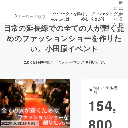
新
ロ
規
グ
会
プロジェクトを掲
はじ
プロジェクト
/
載するには
める
をさがす
イ
員
ン
登
日常の延長線での全ての人が輝くた
録
めのファッションショーを作りた
い。小田原イベント
人気のプロ
注目のリ
注目の新着プロ
募集終了が近いプ
もうすぐ公開
ジェクト
ターン
ジェクト
ロジェクト
されます
bidaisei
舞台・パフォーマンス
神奈川県
アート・写真
音楽
現在の支援総
テクノロジー・ガジェット
ゲーム・サ
額
154,
映像・映画
書籍・雑誌
800
ビジネス・起業
チャレンジ