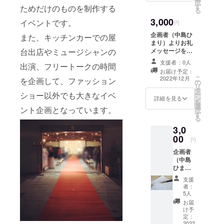
択
たしま
す
ためだけのものを制作する
る
す。
3,000
イベントです。
円
企画者（中島ひ
また、キッチンカーでの屋
まり）よりお礼
メッセージをお
台出店やミュージシャンの
送りいたしま
支援者：0人
出演、フリートークの時間
す。
お届け予定：
こ
2022年12月
を企画して、ファッション
の
リ
タ
ー
ショー以外でも大きなイベ
ン
詳細を見る
を
選
ント企画となっています。
択
す
る
3,0
00
円
企画者
（中島
ひま
り）か
支援
らのお
者：
礼の直
5人
筆のお
お届
手紙
け予
定：
2022