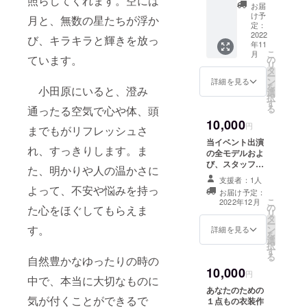
照らしてくれます。空には
日出演
お届
料・入
け予
月と、無数の星たちが浮か
場料は
定：
頂戴い
2022
び、キラキラと輝きを放っ
年11
たしま
こ
月
せん。
ています。
の
リ
※当イベ
タ
ー
ント当
ン
詳細を見る
を
小田原にいると、澄み
日（11
選
択
月19
す
る
通ったる空気で心や体、頭
日）に
10,000
会場
円
までもがリフレッシュさ
（小田
当イベント出演
原市
れ、すっきりします。ま
の全モデルおよ
内）に
び、スタッフよ
午前中
た、明かりや人の温かさに
りお礼のメッ
からイ
支援者：1人
セージをさせて
ベント
よって、不安や悩みを持っ
お届け予定：
いただきます。
終了ま
こ
2022年12月
の
た心をほぐしてもらえま
で来れ
リ
タ
る方限
ー
す。
ン
詳細を見る
定。 ※
を
選
備考欄
択
す
には、
る
自然豊かなゆったりの時の
近々で
10,000
円
１on１
中で、本当に大切なものに
（オン
あなたのための
ライン
気が付くことができるで
１点もの衣装作