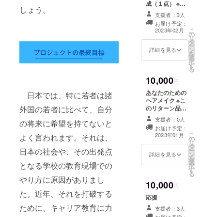
での打
成（１点） ※１
しょう。
ち合わ
on１（オンライ
支援者：3人
せ）が
ンでの打ち合わ
お届け予定：
可能な
せ）を行いあな
こ
2023年02月
日程を
の
たのために衣装
リ
５提案
タ
をお作りいたし
ー
ほどお
ン
ます。
詳細を見る
を
願いい
選
択
たしま
す
る
す。
10,000
円
あなたのための
日本では、特に若者は諸
ヘアメイク ※こ
外国の若者に比べて、自分
のリターン品は
首都圏（東京・
支援者：0人
の将来に希望を持てないと
神奈川・千葉・
お届け予定：
埼玉）のみ対応
こ
2023年01月
よく言われます。それは、
の
できます。 ※リ
リ
タ
ターン購入者個
日本の社会や、その出発点
ー
ン
別に日程を調節
詳細を見る
を
選
し対応させてい
となる学校の教育現場での
択
す
ただくか当イベ
る
ント当日に小田
やり方に原因がありまし
10,000
原の会場にて行
円
た。近年、それを打破する
わせていただき
応援
ます。
ために、キャリア教育に力
支援者：3人
お届け予定：