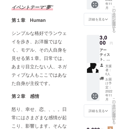
年11
イベントテーマ“夢”
こ
月
の
リ
タ
ー
ン
第１章 Human
詳細を見る
を
選
択
す
る
シンプルな格好でランウェ
3,0
イを歩き、お洋服ではな
00
円
く、モデル、その人自身を
アー
ティス
見せる第１章。日常では、
ト、コ
メディ
あまり目立たない人、ネガ
支援
アンの
者：
方向け
0人
ティブな人もここではあな
の出演
お届
権 出
た自身が主役です。
け予
演料
定：
3000円
2022
年11
第２章 感情
をここ
こ
月
で頂戴
の
リ
いたし
タ
ー
怒り、幸せ、恋、、、。日
ます。
ン
詳細を見る
を
※当日出
選
常にはさまざまな感情が起
択
演料・
す
る
入場料
こり、影響します。そんな
は頂戴