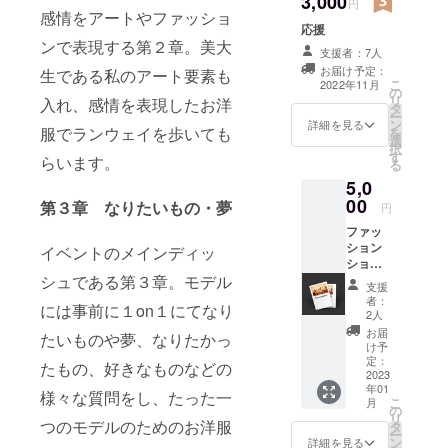
3,000
円
いたし
感情をアートやファッショ
応援
ませ
ンで表現する第２章。美大
ん。 ※
支援者：7人
当イベ
お届け予定：
生である私のアート要素も
ント当
こ
2022年11月
の
日（11
リ
入れ、感情を表現したお洋
タ
月19
ー
ン
日）に
詳細を見る
服でランウェイを歩いても
を
選
会場
択
す
（小田
らいます。
る
原市
5,0
内）に
00
午前中
第３章 なりたいもの・夢
円
からイ
ファッ
ベント
ション
イベントのメインディッ
終了ま
ショー
で来れ
パンプ
シュである第３章。モデル
る方限
支援
レット
定。 ※
者：
には事前に１on１にてなり
をイベ
2人
備考欄
ント後
に表現
お届
たいものや夢、なりたかっ
送らせ
け予
ジャン
ていた
定：
ルにつ
たもの、好きなものなどの
だきま
2023
いてご
年01
す。 当
様々な質問をし、たった一
記入く
こ
月
イベン
の
ださ
リ
ト出演
つのモデルのためのお洋服
タ
い。
ー
全モデ
ン
詳細を見る
（例：