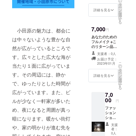
の
リ
いま
タ
ー
す。 ※
ン
詳細を見る
を
サイ
選
択
ズ・カ
す
る
ラーの
7,000
方はお
円
小田原の魅力は、都会に
選びく
あなたのための
ださ
は中々ないような豊かな自
フルメイク ※こ
い。
のリターン品は
然が広がっているところで
首都圏（東京・
支援者：0人
神奈川・千葉・
す。広々とした広大な海が
お届け予定：
埼玉）のみ対応
こ
2023年01月
当たり１面に広がっていま
の
できます。 ※リ
リ
タ
ターン購入者個
ー
す。その周辺には、静か
ン
別に日程を調節
詳細を見る
を
選
し対応させてい
択
で、ゆったりとした時間が
す
ただくか当イベ
る
ント当日に小田
広がっています。また、ビ
7,0
原の会場にて行
00
わせていただき
ルが少なく一軒家が多いた
円
ます。
ファッ
め、夜になると周囲が真っ
ション
ショー
暗になります。暖かい街灯
に出演
支援
や、家の明かりが進む先を
出来る
者：
権 ※当
0人