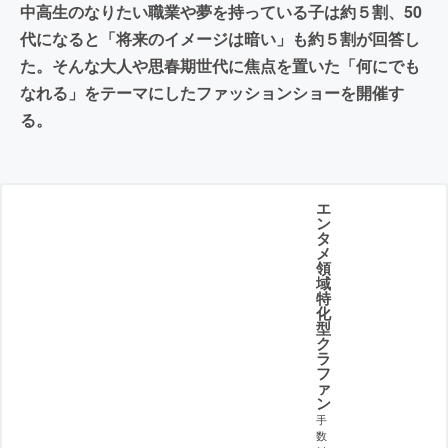
中高生のなりたい職業や夢を持っている子は約５割、50
代になると「将来のイメージは暗い」も約５割が回答し
た。そんな大人や思春期世代に焦点を置いた「何にでも
なれる」をテーマにしたファッションショーを開催す
る。
エ
ン
タ
メ
領
域
特
化
型
ク
ラ
フ
ァ
ン
手
数