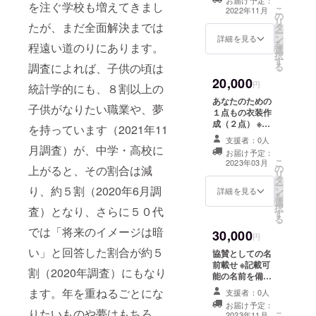
を注ぐ学校も増えてきまし
こ
2022年11月
の
リ
たが、まだ全面解決までは
タ
ー
ン
詳細を見る
を
程遠い道のりにあります。
選
択
す
調査によれば、子供の頃は
る
20,000
円
統計学的にも、８割以上の
あなたのための
子供がなりたい職業や、夢
１点もの衣装作
成（２点） ※あ
を持っています（2021年11
なたのための衣
支援者：0人
装を2着（２種類
月調査）が、中学・高校に
お届け予定：
を1着ずつ）作ら
こ
2023年03月
の
上がると、その割合は減
せていただきま
リ
タ
す。 ※１on１
ー
り、約５割（2020年6月調
ン
（オンラインで
詳細を見る
を
選
の打ち合わせ）
択
査）となり、さらに５０代
す
を行いあなたの
る
ために衣装をお
では「将来のイメージは暗
30,000
作りいたしま
円
す。
い」と回答した割合が約５
協賛としての名
前載せ ※記載可
割（2020年調査）にもなり
能の名前を備考
欄にお書きくだ
ます。年を重ねるごとにな
支援者：0人
さい。
お届け予定：
りたいものや夢はもちろ
こ
2023年11月