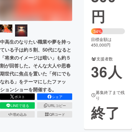
円
まちづくり・地域活性化
CAMPFIRE for Social Good
CAMPFIRE Creation
34%
CAMPFIREふるさと納税
machi-ya
コミュニティ
目標金額は
中高生のなりたい職業や夢を持っ
450,000円
ている子は約５割、50代になると
「将来のイメージは暗い」も約５
支援者数
36
人
割が回答した。そんな大人や思春
期世代に焦点を置いた「何にでも
なれる」をテーマにしたファッ
ションショーを開催する。
募集終了まで残
ポスト
シェア
り
終了
LINEで送る
URLコピー
埋め込み
QRコード