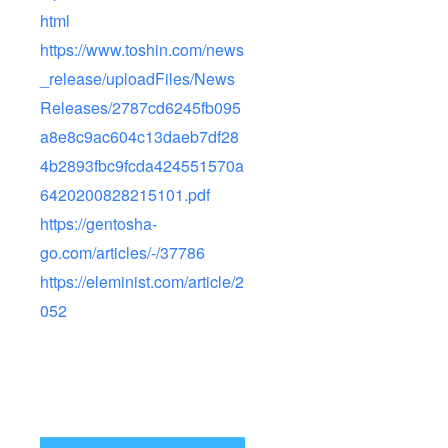
html
https://www.toshin.com/news
_release/uploadFiles/News
Releases/2787cd6245fb095
a8e8c9ac604c13daeb7df28
4b2893fbc9fcda424551570a
6420200828215101.pdf
https://gentosha-
go.com/articles/-/37786
https://eleminist.com/article/2
052