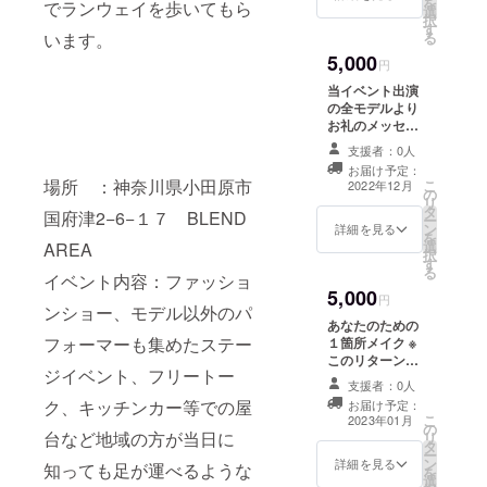
を
でランウェイを歩いてもら
ルより
選
ダン
択
直筆
す
サー、
る
います。
メッ
ミュー
5,000
セージ
円
ジシャ
付けさ
ン、お
当イベント出演
せてい
笑い芸
の全モデルより
ただき
人、
お礼のメッセー
ます。
アー
ジを送らせてい
支援者：0人
ト、マ
ただきます。
お届け予定：
ジシャ
場所 ：神奈川県小田原市
こ
2022年12月
ン）
の
リ
タ
国府津2−6−１７ BLEND
ー
ン
詳細を見る
を
選
AREA
択
す
る
イベント内容：ファッショ
5,000
円
ンショー、モデル以外のパ
あなたのための
フォーマーも集めたステー
１箇所メイク ※
このリターン品
ジイベント、フリートー
は首都圏（東
支援者：0人
京・神奈川・千
ク、キッチンカー等での屋
お届け予定：
葉・埼玉）のみ
こ
2023年01月
の
対応できます。
台など地域の方が当日に
リ
タ
※リターン購入者
ー
ン
個別に日程を調
詳細を見る
知っても足が運べるような
を
選
節し対応させて