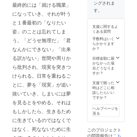
ングされま
最終的には「就ける職業」
す。
になっていき、それが叶う
と１番最初の「なりたい
支援に関するよ
姿」のことは忘れてしま
くある質問
手数料はいく
う。「どうせ無理だ」「君
らかかります
なんかにできない」「出来
か？
る訳がない」世間や周りか
目標金額に届
かなかった場
ら批判され、現実を突きつ
合どうなりま
すか？
けられる。日常を重ねるご
支援で困った
とに、夢を「現実」が追い
時はどこに相
談したらいい
抜いていき、しまいには夢
ですか？
を見るとをやめる。それは
ヘルプページを
もしかしたら、生きるため
見る
に生きているのではなくで
はなく、死なないために生
このプロジェクト
の問題報告は
こち