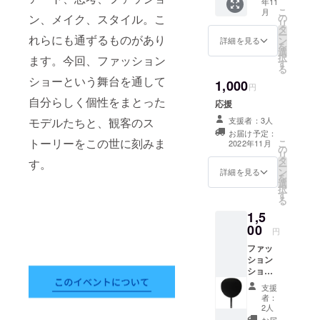
く同じ人は
年11
は11月
こ
月
19日の
一人もいま
の
ン、メイク、スタイル。こ
リ
イベン
タ
せん。みん
ー
トでの
れらにも通ずるものがあり
ン
詳細を見る
を
な違い、そ
み使用
選
択
ます。今回、ファッション
できま
こには優劣
す
る
す。
もありませ
ショーという舞台を通して
1,000
円
ん。みんな
自分らしく個性をまとった
応援
違ってみん
支援者：3人
モデルたちと、観客のス
ないい。こ
お届け予定：
れは、人だ
トーリーをこの世に刻みま
こ
2022年11月
の
リ
けではな
タ
す。
ー
ン
詳細を見る
く、人が携
を
選
わるもの、
択
す
る
思うものに
1,5
も共通して
00
円
いると思い
ファッ
ます。夢、
ション
アート、思
ショー
記念応
考、ファッ
支援
援うち
者：
ション、メ
わ（税
2人
イク、スタ
込１,５
お届