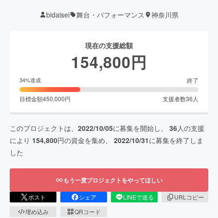
bidaisei
舞台・パフォーマンス
神奈川県
現在の支援総額
154,800
円
終了
34
%達成
目標金額
450,000
円
支援者数
36
人
このプロジェクトは、
2022/10/05
に募集を開始し、
36
人の支援
により
154,800
円の資金を集め、
2022/10/31
に募集を終了しま
した
もう一度プロジェクトをやってほしい
ポスト
シェア
LINEで送る
URLコピー
埋め込み
QRコード