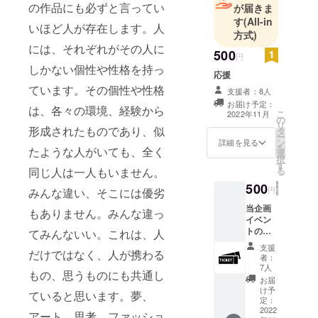
め、どの作
の作品にも必ずと言ってい
が届きま
す
(All-in
品にも必ず
いほど人が存在します。人
方式)
と言ってい
には、それぞれがその人に
いほど人が
500
円
しかない個性や性格を持っ
存在しま
応援
す。人に
ています。その個性や性格
支援者：8人
は、それぞ
お届け予定：
は、各々の環境、経験から
こ
2022年11月
れがその人
の
リ
形成されたものであり、似
にしかない
タ
ー
ン
詳細を見る
個性や性格
を
たような人がいても、全く
選
択
を持ってい
す
る
同じ人は一人もいません。
ます。その
500
円
みんな違い、そこには優劣
個性や性格
当企画
は、各々の
もありません。みんな違っ
イベン
環境、経験
トの前
てみんないい。これは、人
から形成さ
売りチ
支援
だけではなく、人が携わる
ケット
れたもので
者：
を販売
7人
あり、似た
もの、思うものにも共通し
いたし
お届
ような人が
ます。
け予
ていると思います。夢、
このチ
定：
いても、全
ケット
2022
アート、思考、ファッショ