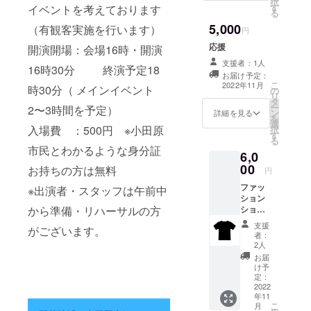
択
す
いただくか当イ
イベントを考えております
る
ベント当日に小
5,000
（有観客実施を行います）
田原の会場にて
円
行わせていただ
応援
開演開場：会場16時・開演
きます。 ※メイ
クをしてほしい
支援者：1人
16時30分 終演予定18
箇所（例：目
お届け予定：
こ
元、口 等）を備
2022年11月
時30分（ メインイベント
の
リ
考欄にお書きく
タ
ー
ださい。
2〜3時間を予定）
ン
詳細を見る
を
選
入場費 ：500円 ※小田原
択
す
る
市民とわかるような身分証
6,0
00
お持ちの方は無料
円
ファッ
※出演者・スタッフは午前中
ション
ショー
から準備・リハーサルの方
記念T
支援
がございます。
シャツ
者：
（税込
2人
６,００
お届
０円）
け予
※デザイ
定：
ンの方
2022
年11
は未定
こ
月
でござ