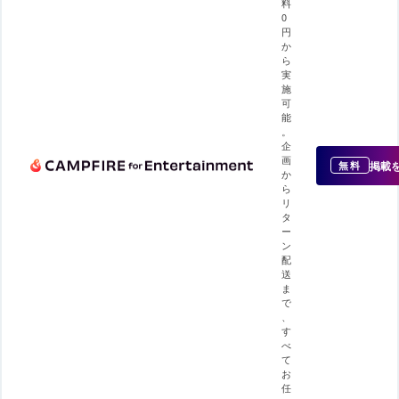
料
0
円
か
ら
実
施
可
能
。
企
画
掲載
無料
か
ら
リ
タ
ー
ン
配
送
ま
で
、
す
べ
て
お
任