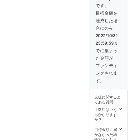
をお譲
手紙）
です。
りしま
のみを
目標金額を
す。
ご送付
（いつ
いたし
達成した場
も生配
ます。
合にのみ、
信時に
金打を
2022/10/31
行って
23:59:59
ま
いる刀
で
でに集まっ
す。）
た金額が
※模造刀
です。
ファンディ
刃はつ
ングされま
いてい
ませ
す。
ん。免
許など
必要あ
支援に関するよ
りませ
くある質問
ん。
手数料はいく
らかかります
か？
目標金額に届
かなかった場
合どうなりま