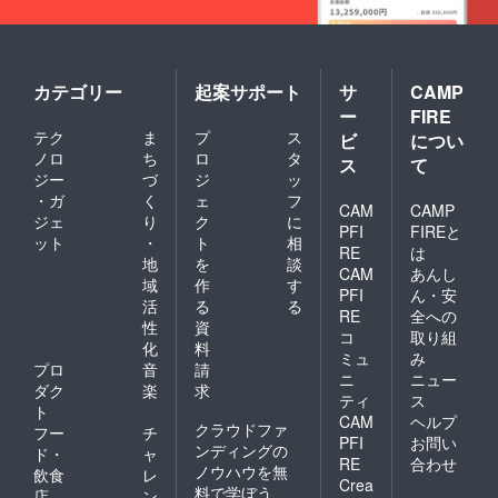
カテゴリー
起案サポート
サ
CAMP
ー
FIRE
テク
ま
プ
ス
ビ
につい
ノロ
ち
ロ
タ
ス
て
ジー
づ
ジ
ッ
・ガ
く
ェ
フ
CAM
CAMP
ジェ
り
ク
に
PFI
FIREと
ット
・
ト
相
RE
は
地
を
談
CAM
あんし
域
作
す
PFI
ん・安
活
る
る
RE
全への
性
資
コ
取り組
化
料
ミュ
み
プロ
音
請
ニ
ニュー
ダク
楽
求
ティ
ス
ト
CAM
ヘルプ
クラウドファ
フー
チ
PFI
お問い
ンディングの
ド・
ャ
RE
合わせ
ノウハウを無
飲食
レ
Crea
料で学ぼう
店
ン