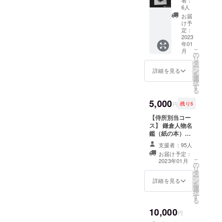
ツのみ
な参加
6人
侍所別
方法は
お届
当コー
メール
け予
ス以外
でお知
定：
をお選
2023
らせい
年01
び頂い
たしま
こ
月
た方
す。 こ
の
リ
で、 T
こでし
タ
ー
シャツ
か聞け
ン
詳細を見る
を
だけ追
ないミ
選
択
加で欲
スター
す
る
しい！
武士道
という
5,000
のトー
円
残り5
方のた
クや 参
めに
【侍所別当コー
加者の
（※書籍
ス】 鎌倉人物名
方にア
とセッ
鑑（紙の本）と
ンケー
トでお
ミスター武士道
トを実
支援者：95人
求めの
オリジナルTシャ
施し、
お届け予定：
方は侍
ツを同封してご
鎌倉殿
こ
2023年01月
所別当
の
住所へお送りし
人気投
リ
コース
タ
ます。 ・ミス
票など
ー
をどう
ン
ター武士道オリ
のイベ
詳細を見る
を
ぞ） 数
選
ジナルTシャツ
ントを
択
量１ サ
す
数量１ サイズ
企画中
る
イズ
M,L,XL 素材 綿
です。
10,000
M,L,XL
100% デザイン
※アーカ
円
素材
モノクロ/カラー
イブ動