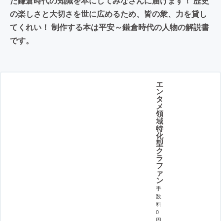
た鎌倉時代の知識を本にしてみなさんに届けます！ 歴史
の楽しさと大切さを世に広めるため、皆の衆、力を貸し
てくれい！ 制作する本は平安～鎌倉時代の人物の解説書
です。
エ
ン
タ
メ
領
域
特
化
型
ク
ラ
フ
ァ
ン
手
数
料
0
円