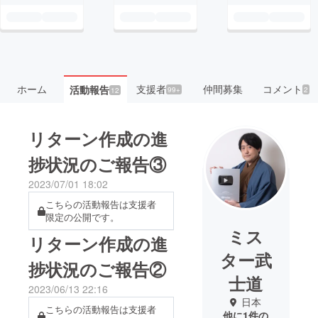
ホーム
支援者
仲間募集
コメント
活動報告
99+
2
12
リターン作成の進
捗状況のご報告③
2023/07/01 18:02
こちらの活動報告は支援者
限定の公開です。
ミス
リターン作成の進
ター武
捗状況のご報告②
士道
2023/06/13 22:16
日本
こちらの活動報告は支援者
他に1件の