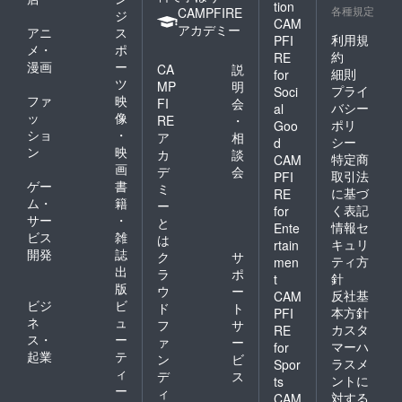
tion
各種規定
CAMPFIRE
ジ
CAM
アカデミー
アニ
ス
利用規
PFI
メ・
ポ
約
RE
漫画
ー
CA
説
細則
for
ツ
MP
明
プライ
Soci
ファ
映
FI
会
バシー
al
ッ
像
RE
・
ポリ
Goo
ショ
・
ア
相
シー
d
ン
映
カ
談
特定商
CAM
画
デ
会
取引法
PFI
ゲー
書
ミ
に基づ
RE
ム・
籍
ー
く表記
for
サー
・
と
情報セ
Ente
ビス
雑
は
キュリ
rtain
開発
誌
ク
サ
ティ方
men
出
ラ
ポ
針
t
版
ウ
ー
反社基
CAM
ビジ
ビ
ド
ト
本方針
PFI
ネ
ュ
フ
サ
カスタ
RE
ス・
ー
ァ
ー
マーハ
for
起業
テ
ン
ビ
ラスメ
Spor
ィ
デ
ス
ントに
ts
ー
ィ
対する
CAM