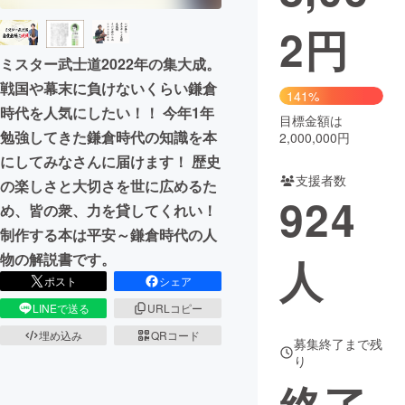
2
円
まちづくり・地域活性化
ミスター武士道2022年の集大成。
戦国や幕末に負けないくらい鎌倉
CAMPFIRE for Social Good
CAMPFIRE Creation
141%
時代を人気にしたい！！ 今年1年
CAMPFIREふるさと納税
machi-ya
コミュニティ
目標金額は
勉強してきた鎌倉時代の知識を本
2,000,000円
にしてみなさんに届けます！ 歴史
支援者数
の楽しさと大切さを世に広めるた
924
め、皆の衆、力を貸してくれい！
制作する本は平安～鎌倉時代の人
人
物の解説書です。
ポスト
シェア
LINEで送る
URLコピー
埋め込み
QRコード
募集終了まで残
り