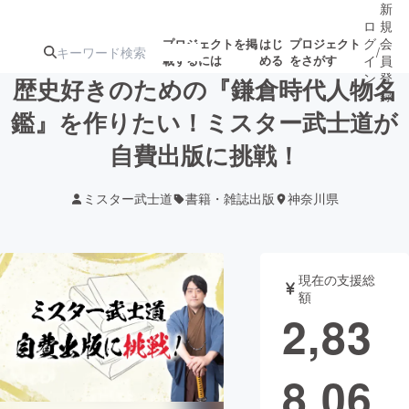
新
ロ
規
グ
会
プロジェクトを掲
はじ
プロジェクト
/
載するには
める
をさがす
イ
員
ン
登
歴史好きのための『鎌倉時代人物名
録
鑑』を作りたい！ミスター武士道が
自費出版に挑戦！
人気のプロ
注目のリ
注目の新着プロ
募集終了が近いプ
もうすぐ公開
ジェクト
ターン
ジェクト
ロジェクト
されます
ミスター武士道
書籍・雑誌出版
神奈川県
アート・写真
音楽
現在の支援総
テクノロジー・ガジェット
ゲーム・サ
額
2,83
映像・映画
書籍・雑誌
8,06
ビジネス・起業
チャレンジ