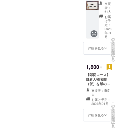
載】 本
にTシャツが完成致しまし
支援
の巻末
者：
にご支
た！！！カラーもモノクロ
61人
援いた
お届
も素晴らしいできとなりま
だいた
け予
方のお
定：
した！ご支援頂いた方、ぜ
名前を
2023
年01
ご掲載
ひ楽しみにしてくださいま
こ
月
いたし
の
リ
ます。
せ！！つきましては、発送
タ
ー
個人
ン
詳細を見る
を
準備出来次第、Tシャツを先
名・企
選
択
業名・
す
立ってお届け致しまする！T
る
SNSア
カウン
1,800
シャツは３月中にお届け出
円
ト名
【郎従コース】
（YouT
来る予定です！！本も完成
鎌倉人物名鑑
ubeチャ
後随時発送致しますのでご
（仮）を紙の本
ンネル
でご住所へお届
名）な
支援者：567
安心してお待ち下さい！！
けします。 ミス
どを備
人
ター武士道のサ
考欄に
お待ち頂いている皆様の声
お届け予定：
イン入り栞を同
お書き
こ
2023年01月
の
封いたします！
くださ
はしっかり届いておりま
リ
タ
・サイン入りオ
い。 ※
ー
ン
詳細を見る
す！本も近々発表させて頂
リジナル栞 数量
一口に
を
選
１ 紙製 サイズ
つき、
択
きます！！必ず皆様のお手
す
48×147mm
一つの
る