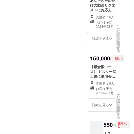
あなたのためだ
M,L,XL 素材 綿
けの動画リクエ
100% デザイン
ストにお応え
モノクロ/カラー
し、mp4データ
有（画像参照）
支援者：6人
で納品いたしま
動画視聴の有効
お届け予定：
す。 ※平安時代
期限は2023年5
こ
2023年03月
の
末期～明治時代
月1日まで
リ
タ
頃までの人物・
ー
ン
出来事に限定さ
詳細を見る
を
選
せていただきま
択
す
す。 ※動画尺は
る
20～30分を予定
150,000
しております。
円
残り3
※詳しい動画の内
【鎌倉殿コー
容や動画の一般
ス】 ミスター武
公開・非公開に
士道に講演会を
ついては個別に
依頼できます。
メールでご相談
支援者：0人
（約1時間） 別
させていただき
お届け予定：
途、交通費・宿
ます。
こ
2023年01月
の
泊費を頂きま
リ
タ
す。場所は日本
ー
ン
国内に限らせて
詳細を見る
を
選
いただきます。
択
す
講演日程は、プ
る
ロジェクト終了
550
在庫な
後にメールにて
円
し
調整させて頂き
ミス
ます。 （実施可