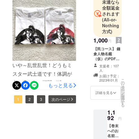
の人に伝え
未達なら
たいと思っ
全額返金
されます
ています。
(All-or-
Nothing
方式)
1,000
円
【民コース】 鎌
倉人物名鑑
（仮）のPDF
データをお送り
いや～乱世乱世！どうもミ
支援者：107
します。スマホ
人
スター武士道です！体調が
やPC、タブレッ
お届け予定：
ト等で本を読む
こ
2023年01月
中々戻らない期間が続い
の
ことができま
もっと見る
リ
タ
す。
ー
て、皆様にはお待たせをし
ン
詳細を見る
を
選
てしまい大変申し訳ござい
1
2
3
次のページ
択
す
る
ません！全てのプロジェク
1,1
トしっかりと進んでおりま
92
円
すので今しばらくお待ち下
【巻末
へのお
さいませ！そして・・・遂
名前掲