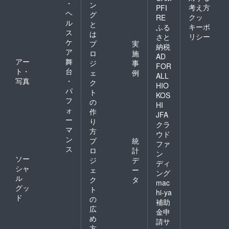
・
ン
考え方
PFI
ヘ
グ
クッ
RE
ル
と
キーポ
ふる
ス
は
リシー
さと
ケ
プ
実
納税
ア
ロ
施
AD
アー
舞
ジ
事
FOR
ト・
台
ェ
例
ALL
写真
・
ク
HIO
パ
ト
KOS
フ
の
HI
ォ
作
JFA
ー
り
クラ
マ
方
ウド
ン
プ
統
ファ
ス
ロ
計
ン
ソー
ジ
デ
ディ
シャ
ェ
ー
ング
ル
ク
タ
mac
グッ
ト
hi-ya
ド
の
補助
広
金申
め
請サ
方