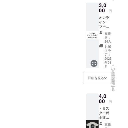
お名前
元にお届けいたしますの
3,0
とさせ
00
ていた
円
で、楽しみにしていてくだ
だきま
オンラ
さい！！Tシャツの完成と発
す。掲
イン
載順は
ファン
送のご報告でした！
順不同
ミー
です。
支援
ティン
者：
グ参加
24人
チケッ
お届
ト（+配
け予
信アー
定：
カイブ
2023
年01
付き）
こ
月
2023年
の
リ
1月18日
タ
ー
（水）
ン
詳細を見る
を
開場
選
択
18：
す
る
30 開
4,0
演19：
00 終
00
円
了21：
・ミス
00予定
ター武
※途中参
士道オ
加・途
リジナ
中退室
支援
ルTシャ
可 詳細
者：