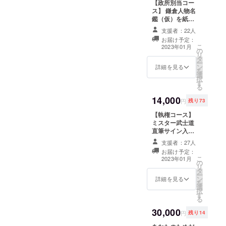
【政所別当コー
綿100%
有
画の視
ス】 鎌倉人物名
デザイ
聴の有
鑑（仮）を紙の
ン モノ
効期限
本でご住所へお
クロ/カ
支援者：22人
は2023
届けします。 さ
ラー有
年5月1
お届け予定：
らに、このリ
こ
2023年01月
日まで
の
ターンでしか視
リ
タ
聴できない限定
ー
ン
Web動画をお届
詳細を見る
を
選
けします。 内容
択
す
は、鎌倉幕府の
る
成立と源平合戦
14,000
についての解説
円
残り73
動画です。 動画
【執権コース】
視聴の有効期限
ミスター武士道
は2023年5月1日
直筆サイン入り
まで
鎌倉人物名鑑
支援者：27人
（仮）+サイン入
お届け予定：
り栞+オリジナル
こ
2023年01月
の
Tシャツ+限定動
リ
タ
画 ・サイン入り
ー
ン
オリジナル栞 数
詳細を見る
を
選
量１ 紙製 サイズ
択
す
48×147mm ・ミ
る
スター武士道オ
30,000
リジナルTシャツ
円
残り14
数量１ サイズ