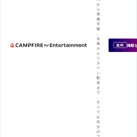
か
ら
実
施
可
能
。
企
画
掲載
無料
か
ら
リ
タ
ー
ン
配
送
ま
で
、
す
べ
て
お
任
せ
の
プ