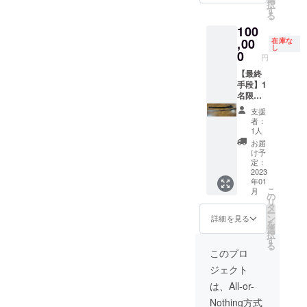
択
せてこ
す
りオリジナル栞
る
ちらも
数量１ 紙製 サイ
100
ご購入
ズ48×147mm
,00
くださ
在庫な
し
い。 ※
0
円
御家人
【最終
コー
手段】1
ス・執
名限
権コー
定・愛
スご購
支援
刀お譲
入の方
者：
りしま
は、こ
1人
す。 ミ
ちらの
お届
スター
リター
け予
武士道
ンを購
定：
の愛
2023
入しな
年01
刀・同
くても
こ
月
田貫
直筆サ
の
リ
（模造
イン＆
タ
ー
刀・サ
感状が
ン
詳細を見る
を
イン入
付きま
選
択
り） ミ
す ※紙
す
る
スター
の本を
このプロ
武士道
ご購入
ジェクト
が3年
でない
間、愛
方に
は、All-or-
用して
は、感
Nothing方式
きた刀
状（お