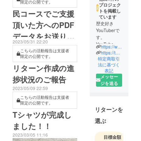
限定の公開です。
プロジェク
トを掲載し
民コースでご支援
ています
頂いた方へのPDF
歴史好き
YouTuberで
データをお送りし
す。
2023/05/31 22:20
YouTube『
ました！
https://www.youtube.com/c/sengokubanashi
こちらの活動報告は支援者
戦国
https://twitter.com/bushidoh_sb
限定の公開です。
BANASHI』
特定商取引
法に基づく
では主に大
リターン作成の進
表記
河ドラマの
メッセー
捗状況のご報告
解説や日本
ジを送る
史をわかり
2023/05/09 22:59
やすく解説
こちらの活動報告は支援者
する動画を
限定の公開です。
出していま
リターンを
Tシャツが完成し
す。 歴史を
選ぶ
学ぶことの
ました！！
楽しさと大
切さを多く
2023/03/05 11:16
目標金額