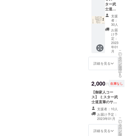
ター武
能期間 2023年
士道か
1月1日～2023年
らの感
5月1日まで） 講
支援
状（お
演内容 ・約1時
者：
手紙）
間 ・実施場所 支
30人
+紙の本
援者様とのご相
お届
購入の
談にて決定。 交
け予
方には
通費・宿泊費等
定：
追加で
2023
は銀行振り込み
年01
直筆サ
にてお願い致し
こ
月
インさ
ます。 講演時に
の
リ
せて頂
はスタッフも同
タ
ー
きま
行いたします。
ン
詳細を見る
を
す。 ※
選
択
サイン
す
る
本のご
要望が
2,000
円
在庫なし
多かっ
たため
【御家人コー
追加致
ス】 ミスター武
しま
士道直筆のサイ
す。サ
ン入り鎌倉人物
支援者：10人
イン本
名鑑（仮）を紙
お届け予定：
ご希望
の本でご住所へ
こ
2023年01月
の方
の
お届けします。
リ
は、各
タ
サイン入り栞も
ー
コース
ン
お付けいたしま
詳細を見る
を
と合わ
選
す。 ・サイン入