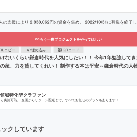
人の支援により
2,838,062
円の資金を集め、
2022/10/31
に募集を終了し
もう一度プロジェクトをやってほしい
RLコピー
埋め込み
QRコード
負けないくらい鎌倉時代を人気にしたい！！ 今年1年勉強して
皆の衆、力を貸してくれい！ 制作する本は平安～鎌倉時代の人
領域特化型クラファン
から実施可能。 企画からリターン配送まで、すべてお任せのプランもあります！
ェックしています