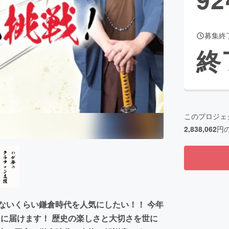
募集終
CAMPFIRE for Social Good
CAMPFIRE Creation
終
CAMPFIREふるさと納税
machi-ya
コミュニティ
このプロジェ
2,838,062
円
けないくらい鎌倉時代を人気にしたい！！ 今年
に届けます！ 歴史の楽しさと大切さを世に