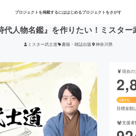
プロジェクトを掲載するには
はじめる
プロジェクトをさがす
時代人物名鑑』を作りたい！ミスター
ミスター武士道
書籍・雑誌出版
神奈川県
注目のリターン
注目の新着プロジェクト
募集終了が近いプロジェクト
も
現在の
音楽
舞台・パフォーマンス
2,
ゲーム・サービス開発
フード・飲食店
141%
書籍・雑誌出版
アニメ・漫画
目標金額は2
支援者
チャレンジ
ビューティー・ヘルスケ
92