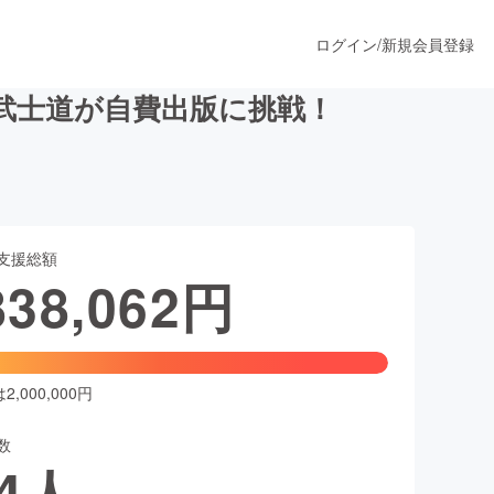
ログイン
/
新規会員登録
武士道が自費出版に挑戦！
うすぐ公開されます
支援総額
プロダクト
838,062
円
ファッション
スポーツ
,000,000円
数
ア
ソーシャルグッド
4
人