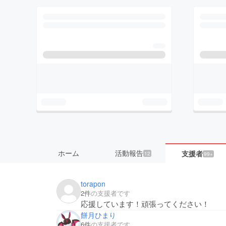
ホーム
活動報告
支援者
12
99+
torapon
2件
の支援者です
応援しています！頑張ってください！
餅月ひまり
6件
の支援者です