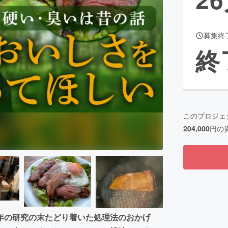
募集終
CAMPFIRE for Social Good
CAMPFIRE Creation
終
CAMPFIREふるさと納税
machi-ya
コミュニティ
このプロジェ
204,000
円の
年の研究の末たどり着いた処理法のおかげ