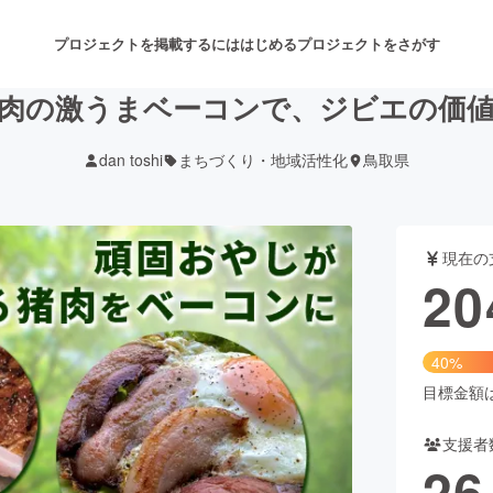
プロジェクトを掲載するには
はじめる
プロジェクトをさがす
肉の激うまベーコンで、ジビエの価
dan toshi
まちづくり・地域活性化
鳥取県
注目のリターン
注目の新着プロジェクト
募集終了が近いプロジェクト
も
現在の
音楽
舞台・パフォーマンス
20
ゲーム・サービス開発
フード・飲食店
40%
書籍・雑誌出版
アニメ・漫画
目標金額は5
支援者
チャレンジ
ビューティー・ヘルスケ
26