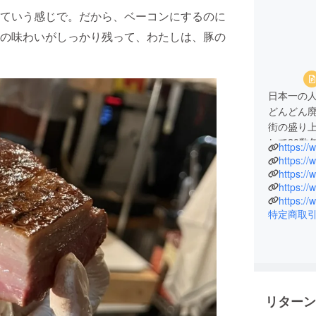
ていう感じで。だから、ベーコンにするのに
の味わいがしっかり残って、わたしは、豚の
日本一の人
どんどん
街の盛り
して20数
https://
中でのイ
https://
る。
https://
https:/
料理やイ
様々なア
特定商取
現在、ビ
化のため
ランピン
も参加し
リターン