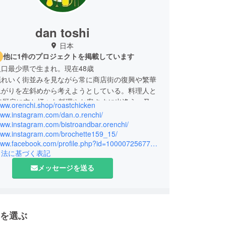
dan toshi
日本
他に1件のプロジェクトを掲載しています
口最少県で生まれ。現在48歳
廃れいく街並みを見ながら常に商店街の復興や繁華
上がりを左斜めから考えようとしている。料理人と
年厨房に立ち様々な料理やお客さまに出逢う。又街
www.orenchi.shop/roastchicken
ベントも精力的にプロデュースし様々な人脈を得
www.instagram.com/dan.o.renchi/
www.instagram.com/bistroandbar.orenchi/
/www.instagram.com/brochette159_15/
ベント、音楽を通じて日本中、世界中に友人ができ
https://www.facebook.com/profile.php?id=100007256778549
ーティストとも一緒に仕事の経験がある。
引法に基づく表記
ストロと食肉加工工場を運営。コロナ禍で街中活性
メッセージを送る
の「炎の宴実行委員会」のプロデュース。湖山池グ
グレストランコンサル料理提供。様々なイベントに
ブッキングや、料理プロデュースもしている。
を選ぶ