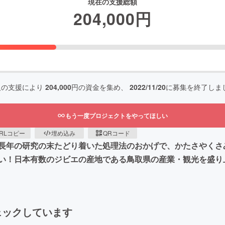
現在の支援総額
204,000
円
人の支援により
204,000
円の資金を集め、
2022/11/20
に募集を終了しま
もう一度プロジェクトをやってほしい
RLコピー
埋め込み
QRコード
長年の研究の末たどり着いた処理法のおかげで、かたさやくさ
い！日本有数のジビエの産地である鳥取県の産業・観光を盛り
ェックしています