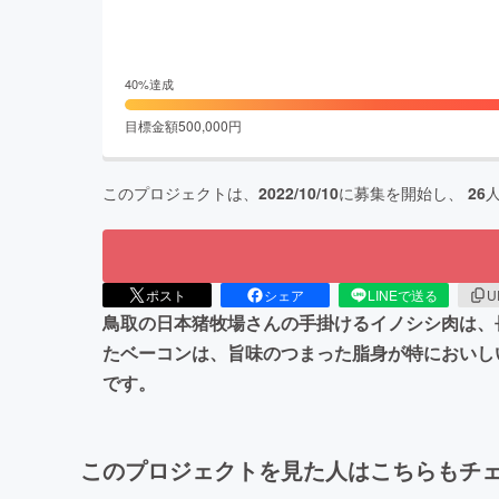
40
%達成
目標金額
500,000
円
このプロジェクトは、
2022/10/10
に募集を開始し、
26
ポスト
シェア
LINEで送る
U
鳥取の日本猪牧場さんの手掛けるイノシシ肉は、
たベーコンは、旨味のつまった脂身が特においし
です。
このプロジェクトを見た人はこちらもチ