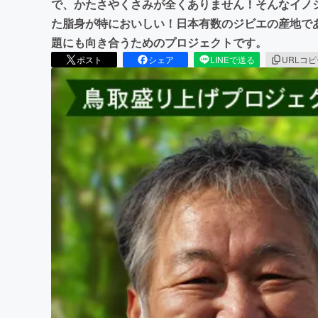
で、かたさやくさみが全くありません！そんなイノ
た脂身が特においしい！日本有数のジビエの産地で
題にも向き合うためのプロジェクトです。
ポスト
シェア
LINEで送る
URLコ