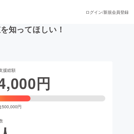
ログイン
/
新規会員登録
値を知ってほしい！
うすぐ公開されます
支援総額
プロダクト
4,000
円
ファッション
スポーツ
00,000円
数
ア
ソーシャルグッド
人