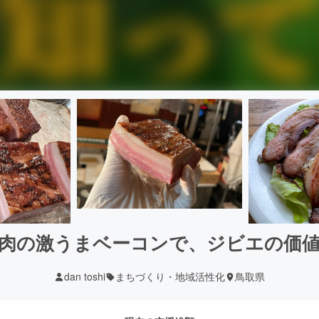
肉の激うまベーコンで、ジビエの価
dan toshi
まちづくり・地域活性化
鳥取県