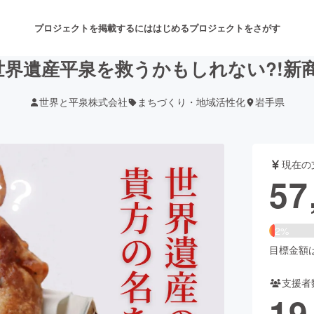
プロジェクトを掲載するには
はじめる
プロジェクトをさがす
！世界遺産平泉を救うかもしれない?!新
世界と平泉株式会社
まちづくり・地域活性化
岩手県
注目のリターン
注目の新着プロジェクト
募集終了が近いプロジェクト
も
現在の
音楽
舞台・パフォーマンス
57
ゲーム・サービス開発
フード・飲食店
2%
書籍・雑誌出版
アニメ・漫画
目標金額は2
支援者
チャレンジ
ビューティー・ヘルスケ
19