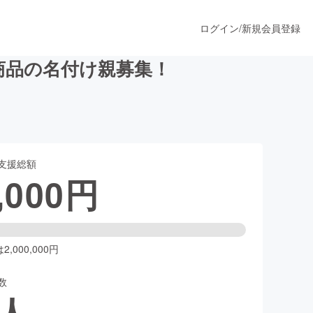
ログイン
/
新規会員登録
商品の名付け親募集！
うすぐ公開されます
支援総額
プロダクト
,000
円
ファッション
スポーツ
,000,000円
数
ア
ソーシャルグッド
人