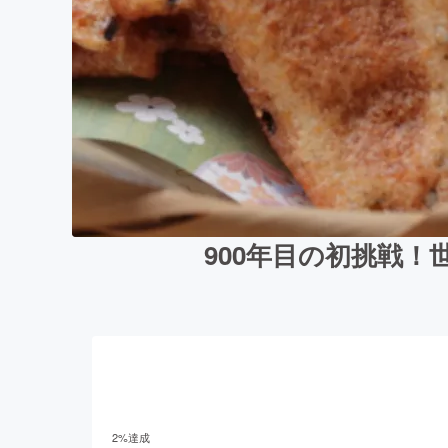
900年目の初挑戦
2
%達成