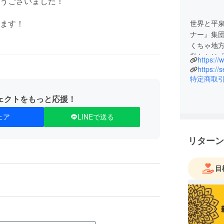
うございました！
ます！
世界と平
ナー』集
くちゃ地
私たちは
https://
な歴史と文
https://
る事業を
特定商取
橋となる
ェクトをもっと応援！
ェア
LINEで送る
リターン
目