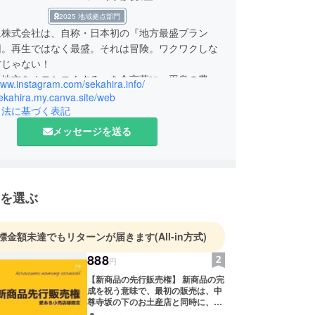
2025 地域拠点部門
泉株式会社は、自称・日本初の『地方最盛プラン
団。再生ではなく最盛。それは冒険。ワクワクしな
方じゃない！
「地方をオモシロくする」を合言葉に、平泉の豊か
www.instagram.com/sekahira.info/
化を大切にしながら、『次の100年繁栄の礎とな
sekahira.my.canva.site/web
創出する』ことで、平泉と世界と未来をつなぐ架け
引法に基づく表記
ことを目指しています。
メッセージを送る
を選ぶ
標金額未達でもリターンが届きます
(All-in方式)
888
円
【新商品の先行販売権】 新商品の完
成を祝う意味で、最初の販売は、中
尊寺坂の下のお土産店と同時に、出
来るだけ多くの全国の小売店さんで