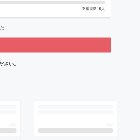
支援者数
19
人
た
ださい。