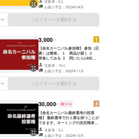
支援者：0人
一斉販売したい！と考えています。
お届け予定：2023年04月
まだまだ移動しづらい世の中です
し、なにより商品を通してもっと平
泉に関心を持ってもらうことは、今
このリターンを選択する
る
後非常に重要な意味を持つと考えて
います。 地方を応援したいなど共感
の上で販売して頂ける全国の愛すべ
3,000
き小売店様を大々的に募集します。
円
全国津々浦々のお客様との接点とな
【命名カーニバル参加権】 参加（応
る小売店の存在と関係性、そしてそ
募）は簡単。 １ 商品が届く ２
のネットワークは、当プロジェクト
実食してみる ３ 閃いたらLINEで
の成功と平泉の未来を良い方向に導
投稿 ロジカルに、直感的に、ダジャ
くカギだと思っています。互いにプ
支援者：19人
レ、神話から拝借、素材に寄せて
ラスになる末永いお付き合いができ
お届け予定：2022年11月
も、岩手や平泉をモチーフにする等
れば幸せです。 ●小売店様限定 商
なんでも構いません。 【商品につい
売なので末広がりの金額にしました
て】 ■商品は、下記原材料など記載
このリターンを選択する
●2023年4月初めの販売開始を予定
る
した食品表示シールだけ貼った透明
しています ●2023年2月以降、契約
な袋入りです。 ■商品２袋をヤマト
関係や販売に関する打合せ適時実施
の「ネコポス」にて発送いたしま
※商品概要は以下の通りです 原材
す。 ■応募に必要になるLINE公式ア
30,000
料：岩手県産小麦100%使用、砂糖
円
残り
10
カウント「平泉の門前町」のQR
（上白糖・加工黒糖・黒糖）、食用
コードを商品に同梱します。 ■商品
【命名カーニバル最終選考の投票
植物油脂、こしあん、ゴマ、水飴、
の原材料：岩手県産小麦100%使
権】 最終選考での１票を持つことが
食塩／膨張剤、加工澱粉 内容量：
用、砂糖（上白糖・加工黒糖・黒
できます。ネーミングの決定権者で
60g 賞味期限：90日 保存：常温 想
糖）、食用植物油脂、こしあん、ゴ
す。 プロジェクトチーム内で一次選
定小売価格：300円（税抜）
支援者：0人
マ、水飴、食塩 ●商品発送：11月上
考した最終候補複数案の中から選ん
お届け予定：2022年12月
旬予定 ●応募期間：12月5日(月)
で頂きます。責任重大ですが、消費