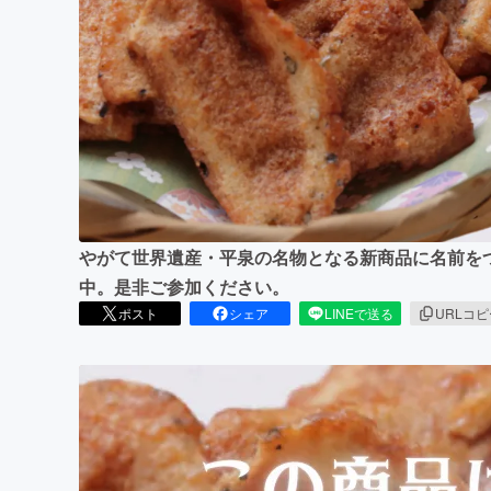
まちづくり・地域活性化
やがて世界遺産・平泉の名物となる新商品に名前を
中。是非ご参加ください。
ポスト
シェア
LINEで送る
URLコ