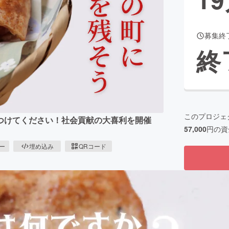
募集終
CAMPFIRE for Social Good
CAMPFIRE Creation
終
CAMPFIREふるさと納税
machi-ya
コミュニティ
このプロジェ
つけてください！社会貢献の大喜利を開催
57,000
円の資
ピー
埋め込み
QRコード