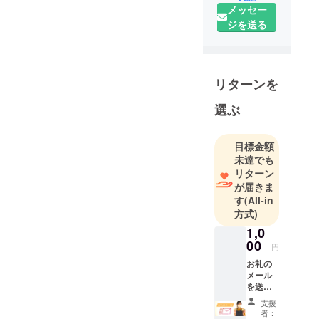
ターンにつきましては、こ
菓子製造許
メッセー
可付きのレ
れから準備を進めていくの
ジを送る
ンタルキッ
でもうしばらくお待ちくだ
チンをオー
さい。山下かよこ
プンして自
分の夢もみ
リターンを
んなの夢を
選ぶ
叶えたいと
思っていま
す‼︎
目標金額
未達でも
リターン
が届きま
す
(All-in
方式)
1,0
00
円
お礼の
メール
を送り
ます。
支援
者：