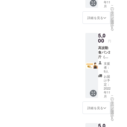
年11
で相談
所、住
持ち帰
こ
月
くださ
所：愛
の
り用袋
リ
い。 ※
知県豊
タ
ー
チケッ
橋市川
ン
詳細を見る
を
ト有効
崎町389
選
択
期限：
※実施場
す
る
2022年
所まで
5,0
11月1
の交通
日〜
00
費は支
円
2023年
援者様
高波動
7月31日
の負担
食パン2
まで ※
になり
斤（送
当日持
ます ※
料込）
ち物：
駐車ス
支援
高波動
エプロ
ペース
者：
食パン
ン、タ
あり ※
9人
を２斤
オル、
最寄
お届
お届け
持ち帰
駅：JR
け予
しま
り用袋
定：
飯田線
す。 重
2022
※実施場
下地駅
年11
量は340
所、住
こ
月
グラム
所：愛
の
リ
から約
知県豊
タ
ー
500グラ
橋市川
ン
詳細を見る
を
ム程度
崎町389
選
択
大きさ
※実施場
す
る
は食パ
所まで
5,0
ン１斤
の交通