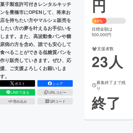
円
菓子製造許可付きレンタルキッチ
まちづくり・地域活性化
ンを豊橋市にOPENして、将来お
店を持ちたい方やマルシェ販売を
44%
したい方の夢を叶えるお手伝いを
目標金額は
CAMPFIRE for Social Good
CAMPFIRE Creation
500,000円
します。また、高波動食パンや糖
CAMPFIREふるさと納税
machi-ya
コミュニティ
尿病の方を含め、誰でも安心して
支援者数
食べることができる低糖質パンを
23
人
作り販売していきます。ぜひ、応
援、ご支援よろしくお願いしま
す。
募集終了まで残
ポスト
シェア
り
LINEで送る
URLコピー
終了
埋め込み
QRコード