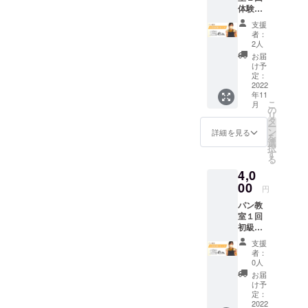
体験
ていた
コース
だきな
支援
チケッ
がら
者：
ト（2時
レッス
2人
間） ※
ンをお
お届
日程は
こない
け予
後日、
ます ※
定：
メール
2022
日程は
年11
で相談
後日、
こ
月
くださ
メール
の
リ
い。 ※
で相談
タ
ー
チケッ
くださ
ン
詳細を見る
を
ト有効
い。 ※
選
択
期限：
チケッ
す
る
2022年
ト有効
4,0
11月1
期限：
日〜
00
2022年
円
2023年
11月1
パン教
7月31日
日〜
室１回
まで ※
2023年
初級
当日持
7月31日
コース
ち物：
まで ※
支援
チケッ
エプロ
当日準
者：
ト（2時
ン、タ
備する
0人
間） ※
オル、
物：エ
お届
日程は
持ち帰
プロ
け予
後日、
り用袋
定：
ン、タ
メール
2022
※実施場
オル、