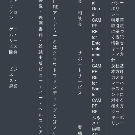
FI
会
バシー
al
ッ
像
RE
・
ポリ
Goo
ショ
・
ア
相
シー
d
ン
映
カ
談
特定商
CAM
画
デ
会
取引法
PFI
ゲー
書
ミ
に基づ
RE
ム・
籍
ー
く表記
for
サー
・
と
情報セ
Ente
ビス
雑
は
キュリ
rtain
開発
誌
ク
サ
ティ方
men
出
ラ
ポ
針
t
版
ウ
ー
反社基
CAM
ビジ
ビ
ド
ト
本方針
PFI
ネ
ュ
フ
サ
カスタ
RE
ス・
ー
ァ
ー
マーハ
for
起業
テ
ン
ビ
ラスメ
Spor
ィ
デ
ス
ントに
ts
ー
ィ
対する
CAM
・
ン
考え方
PFI
ヘ
グ
クッ
RE
ル
と
キーポ
ふる
ス
は
リシー
さと
ケ
プ
実
納税
ア
ロ
施
AD