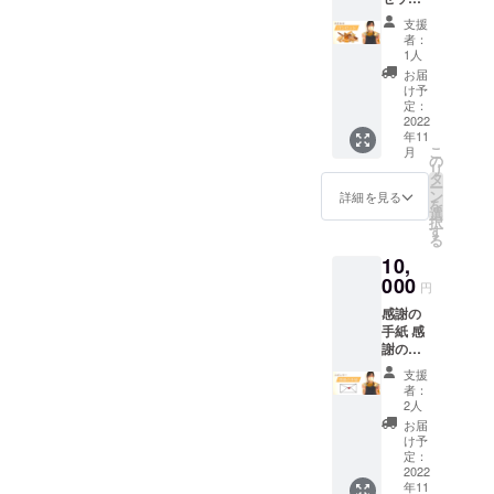
便でお
ます ※
（送料
届けし
駐車ス
支援
込） 低
ます 解
ペース
者：
糖質パ
凍後、
あり ※
1人
ン、高
すぐに
最寄
お届
波動食
食べて
駅：JR
け予
パンな
くださ
定：
飯田線
ど、お
2022
い（取
下地駅
年11
まかせ
りに来
こ
月
でパン
ていた
の
リ
をお届
だいて
タ
ー
けしま
もOK）
ン
詳細を見る
を
す。 60
原材料
選
択
サイズ2
及び添
す
る
キロ以
加物等
10,
内で、
の食品
パンを
000
表示は
円
10個前
お届け
感謝の
後お届
商品の
手紙 感
けしま
ラベル
謝の手
す。 発
に表記
紙をお
送は
されま
支援
届けし
クール
す。 商
者：
ます。
便でお
品開封
2人
届けし
前には
お届
ます 解
必ずお
け予
凍後、
定：
届けの
2022
すぐに
リター
年11
食べて