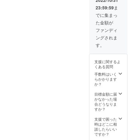
2022/10/31
入くだ
23:59:59
ま
さい。
広告を1
でに集まっ
年間
た金額が
（2023
年1月1
ファンディ
日〜12
ングされま
月31
日）レ
す。
ンタル
キッチ
ンに設
支援に関するよ
置し、
くある質問
パンの
購入者
手数料はいく
に配布
らかかります
しま
か？
す。 設
置、配
目標金額に届
布する
かなかった場
チラシ
合どうなりま
は用意
すか？
をお願
いしま
支援で困った
す。
時はどこに相
談したらいい
ですか？