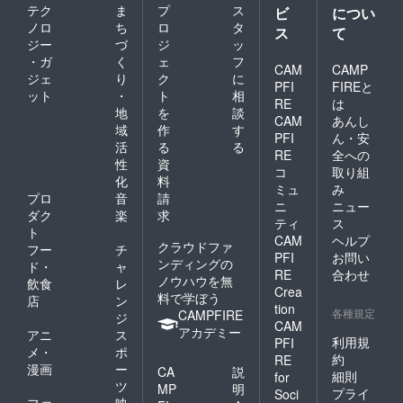
テク
ま
プ
ス
ビ
につい
ノロ
ち
ロ
タ
ス
て
ジー
づ
ジ
ッ
・ガ
く
ェ
フ
CAM
CAMP
ジェ
り
ク
に
PFI
FIREと
ット
・
ト
相
RE
は
地
を
談
CAM
あんし
域
作
す
PFI
ん・安
活
る
る
RE
全への
性
資
コ
取り組
化
料
ミュ
み
プロ
音
請
ニ
ニュー
ダク
楽
求
ティ
ス
ト
CAM
ヘルプ
クラウドファ
フー
チ
PFI
お問い
ンディングの
ド・
ャ
RE
合わせ
ノウハウを無
飲食
レ
Crea
料で学ぼう
店
ン
tion
各種規定
CAMPFIRE
ジ
CAM
アカデミー
アニ
ス
利用規
PFI
メ・
ポ
約
RE
漫画
ー
CA
説
細則
for
ツ
MP
明
プライ
Soci
ファ
映