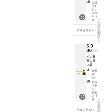
間） ※
前には
お届
日程は
必ずお
け予
後日、
定：
届けの
メール
2022
リター
年11
で相談
ンに貼
こ
月
くださ
の
付され
リ
い。 ※
タ
たラベ
ー
チケッ
ン
ルや注
詳細を見る
を
ト有効
選
意書き
択
期限：
す
をご確
る
2022年
認くだ
6,0
11月1
さい。
日〜
00
円
2023年
パン教
7月31日
室１回
まで ※
上級
当日持
コース
ち物：
支援
チケッ
エプロ
者：
ト（2時
ン、タ
0人
間） ※
オル、
お届
日程は
持ち帰
け予
後日、
り用袋
定：
メール
2022
※実施場
年11
で相談
所、住
こ
月
くださ
所：愛
の
リ
い。 ※
知県豊
タ
ー
チケッ
橋市川
ン
詳細を見る
を