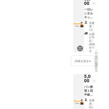
18.5×9.
00
費は支
円
5×h9 発
援者様
一日レ
送は
の負担
ンタル
クール
になり
キッチ
便でお
ます ※
ン利用
届けし
駐車ス
支援
チケッ
ます 解
ペース
者：
ト ※日
凍後、
あり ※
1人
程は後
すぐに
最寄
お届
日、
食べて
駅：JR
け予
メール
くださ
定：
飯田線
で相談
2022
い（取
下地駅
年11
くださ
りに来
こ
月
い。 ※
ていた
の
リ
チケッ
だいて
タ
ー
ト有効
もOK）
ン
詳細を見る
を
期限：
原材料
選
択
2022年
及び添
す
る
11月1
加物等
5,0
日〜
の食品
2023年
00
表示は
円
7月31日
お届け
パン教
まで
商品の
室１回
ラベル
中級
に表記
コース
されま
支援
チケッ
す。 商
者：
ト（2時
品開封
0人