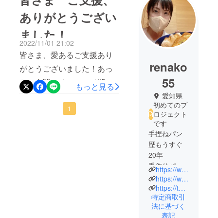
ありがとうござい
ました！
2022/11/01 21:02
皆さま、愛あるご支援あり
renako
がとうございました！あっ
55
という間にチャレンジ期間
もっと見る
が終了しました。目標金額
愛知県
初めてのプ
には達することが出来ませ
1
ロジェクト
んでしたが、とても満足を
です
手捏ねパン
しております。多くの方に
歴もうすぐ
応援していただき、とても
20年
勇気が持てました。本当に
手作りパン
https://www.instagram.com/kayou_kobo
の楽しさ、
ありがとうございました！
https://www.facebook.com/kayoko.yamashita.739
美味しさを
https://twitter.com/ka_ma
活動報告も少しずつしてい
特定商取引
お届けした
きたいと思っています。リ
法に基づく
いです☆
表記