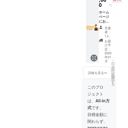
す。 掲
0
認くだ
円
載する
さい。
お名前
ホーム
を備考
ページ
欄に記
にお名
入くだ
前掲載
支援
さい。
＋広告
者：
配布
1人
ホーム
お届
ページ
け予
に1年間
定：
（2023
2023
年01
年1月1
こ
月
日〜12
の
リ
月31
タ
ー
日）お
ン
詳細を見る
を
名前掲
選
択
載しま
す
る
す。 お
このプロ
名前は
ジェクト
文字で
お願い
は、
All-In方
しま
式
です。
す。 掲
載する
目標金額に
お名前
関わらず、
を備考
欄に記