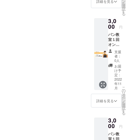
ト有効
ン
詳細を見る
を
期限：
選
択
2022年
す
る
11月1
3,0
日〜
2023年
00
円
7月31日
パン教
まで
室１回
オンラ
イン
支援
コース
者：
チケッ
0人
ト（2時
お届
間） レ
け予
シピを
定：
先に
2022
年11
メール
こ
月
で送り
の
リ
ますの
タ
ー
で、開
ン
詳細を見る
を
始まで
選
択
に軽量
す
る
を済ま
3,0
せてい
ただ
00
円
き、私
パン教
の作り
室１回
方を見