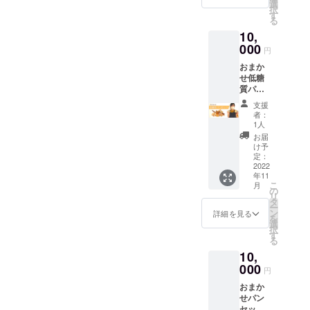
ト有効
崎町389
選
択
期限：
※実施場
す
る
2022年
所まで
10,
11月1
の交通
日〜
000
費は支
円
2023年
援者様
おまか
7月31日
の負担
せ低糖
まで ※
になり
質パン
当日持
ます ※
セット
ち物：
駐車ス
支援
（送料
エプロ
ペース
者：
込） 低
ン、タ
あり ※
1人
糖質の
オル、
最寄
お届
パンを
持ち帰
駅：JR
け予
お届け
り用袋
定：
飯田線
しま
2022
※実施場
下地駅
年11
す。 60
所、住
こ
月
サイズ2
所：愛
の
リ
キロ以
知県豊
タ
ー
内で、
橋市川
ン
詳細を見る
を
低糖質
崎町389
選
択
パンを
※実施場
す
る
10個前
所まで
10,
後お届
の交通
けしま
000
費は支
円
す。 発
援者様
おまか
送は
の負担
せパン
クール
になり
セット