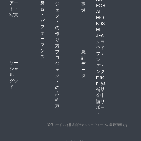
アー
舞
ジ
事
FOR
ト・
台
ェ
例
ALL
写真
・
ク
HIO
パ
ト
KOS
フ
の
HI
ォ
作
JFA
ー
り
クラ
マ
方
ウド
ン
プ
統
ファ
ス
ロ
計
ン
ソー
ジ
デ
ディ
シャ
ェ
ー
ング
ル
ク
タ
mac
グッ
ト
hi-ya
ド
の
補助
広
金申
め
請サ
方
ポー
ト
「QRコード」は株式会社デンソーウェーブの登録商標です。