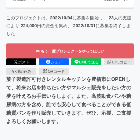
このプロジェクトは、
2022/10/04
に募集を開始し、
23
人の支援
により
224,000
円の資金を集め、
2022/10/31
に募集を終了しま
した
もう一度プロジェクトをやってほしい
ポスト
シェア
LINEで送る
URLコピー
埋め込み
QRコード
菓子製造許可付きレンタルキッチンを豊橋市にOPENし
て、将来お店を持ちたい方やマルシェ販売をしたい方の
夢を叶えるお手伝いをします。また、高波動食パンや糖
尿病の方を含め、誰でも安心して食べることができる低
糖質パンを作り販売していきます。ぜひ、応援、ご支援
よろしくお願いします。