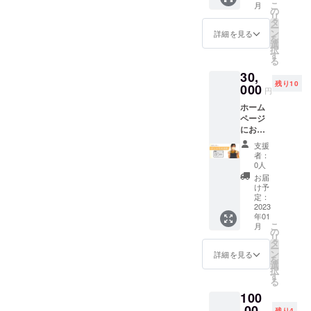
ンに貼
こ
月
くださ
の
付され
リ
い（取
タ
たラベ
ー
りに来
ン
ルや注
詳細を見る
を
ていた
選
意書き
択
だいて
す
をご確
る
もOK）
認くだ
30,
原材料
さい。
残り10
000
及び添
円
加物等
ホーム
の食品
ページ
表示は
にお名
お届け
前掲載
商品の
支援
ホーム
ラベル
者：
ページ
に表記
0人
に1年間
されま
お届
（2023
す。 商
け予
年1月1
定：
品開封
日〜12
2023
前には
年01
月31
必ずお
こ
月
日）お
の
届けの
リ
名前掲
タ
リター
ー
載しま
ン
ンに貼
詳細を見る
を
す。 お
選
付され
択
名前は
す
たラベ
る
文字で
ルや注
100
お願い
意書き
しま
,00
をご確
残り4