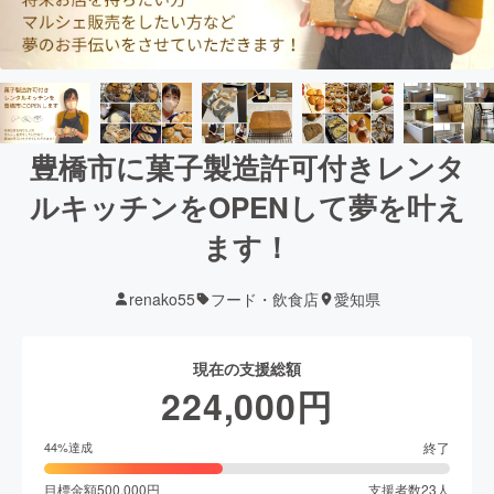
豊橋市に菓子製造許可付きレンタ
ルキッチンをOPENして夢を叶え
ます！
renako55
フード・飲食店
愛知県
現在の支援総額
224,000
円
終了
44
%達成
目標金額
500,000
円
支援者数
23
人