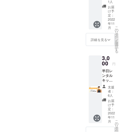
1人
お届
け予
定：
2022
年11
こ
月
の
リ
タ
ー
ン
詳細を見る
を
選
択
す
る
3,0
00
円
半日レ
ンタル
キッチ
ン利用
支援
チケッ
者：
ト ※日
6人
程は後
お届
日、
け予
メール
定：
で相談
2022
年11
くださ
こ
月
い。 ※
の
リ
チケッ
タ
ー