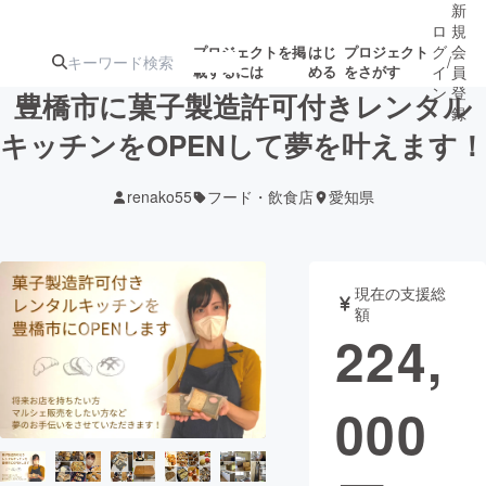
新
ロ
規
グ
会
プロジェクトを掲
はじ
プロジェクト
/
載するには
める
をさがす
イ
員
ン
登
豊橋市に菓子製造許可付きレンタル
録
キッチンをOPENして夢を叶えます！
人気のプロ
注目のリ
注目の新着プロ
募集終了が近いプ
もうすぐ公開
renako55
フード・飲食店
愛知県
ジェクト
ターン
ジェクト
ロジェクト
されます
アート・写真
音楽
現在の支援総
額
224,
テクノロジー・ガジェット
ゲーム・サ
000
映像・映画
書籍・雑誌
ビジネス・起業
チャレンジ