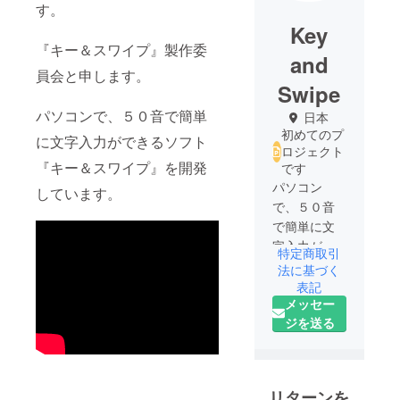
す。
Key
『キー＆スワイプ』製作委
and
員会と申します。
Swipe
パソコンで、５０音で簡単
日本
初めてのプ
に文字入力ができるソフト
ロジェクト
『キー＆スワイプ』を開発
です
パソコン
しています。
で、５０音
で簡単に文
字入力がで
特定商取引
きるソフト
法に基づく
『キー＆ス
表記
メッセー
ワイプ』を
ジを送る
開発してい
ます。誰も
が日本語を
楽しく、簡
リターンを