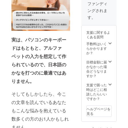
ファンディ
ングされま
す。
支援に関するよ
くある質問
実は、パソコンのキーボー
手数料はいく
ドはもともと、アルファ
らかかります
か？
ベットの入力を想定して作
目標金額に届
られているので、日本語の
かなかった場
合どうなりま
かなを打つのに最適ではあ
すか？
りません。
支援で困った
時はどこに相
そしてもしかしたら、今こ
談したらいい
ですか？
の文章を読んでいるあなた
ヘルプページを
もこんな悩みを抱えている
見る
数多くの方のお1人かもしれ
ません。