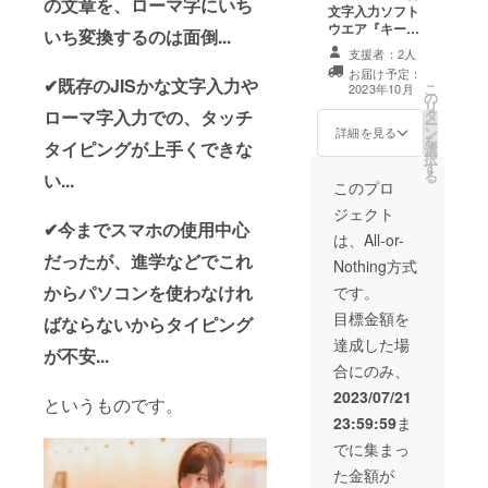
の文章を、ローマ字にいち
文字入力ソフト
ウエア『キー＆
いち変換するのは面倒...
スワイプ』ダウ
支援者：2人
ンロード（１年
お届け予定：
間広告無し）＋
✔既存のJISかな文字入力や
こ
2023年10月
の
お礼のメール
リ
タ
ローマ字入力での、タッチ
ー
ン
詳細を見る
を
タイピングが上手くできな
選
択
す
る
い...
このプロ
ジェクト
✔今までスマホの使用中心
は、All-or-
だったが、進学などでこれ
Nothing方式
からパソコンを使わなけれ
です。
目標金額を
ばならないからタイピング
達成した場
が不安...
合にのみ、
2023/07/21
というものです。
23:59:59
ま
でに集まっ
た金額が