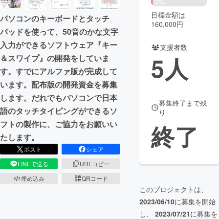
3%
目標金額は
パソコンのキーボードとタッチ
まちづくり・地域活性化
160,000円
パッドを使って、50音のかな文字
入力ができるソフトウェア『キー
支援者数
CAMPFIRE for Social Good
CAMPFIRE Creation
5
人
＆スワイプ』の開発をしていま
CAMPFIREふるさと納税
machi-ya
コミュニティ
す。すでにアルファ版が完成して
います。配布版の開発資金を募集
します。だれでもパソコンで日本
募集終了まで残
語のタッチタイピングができるソ
り
フトの製作に、ご協力をお願いい
終了
たします。
ポスト
シェア
LINEで送る
URLコピー
埋め込み
QRコード
このプロジェクトは、
2023/06/10
に募集を開始
し、
2023/07/21
に募集を