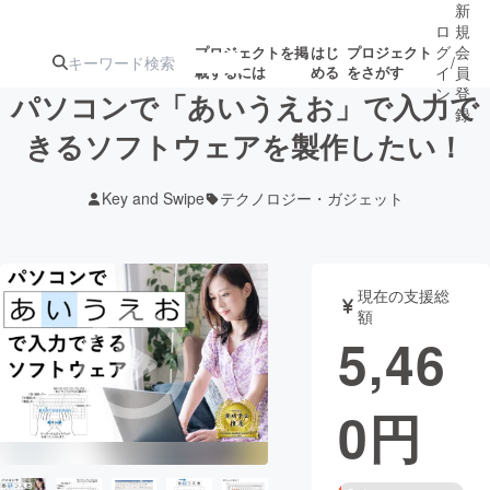
新
ロ
規
グ
会
プロジェクトを掲
はじ
プロジェクト
/
載するには
める
をさがす
イ
員
ン
登
パソコンで「あいうえお」で入力で
録
きるソフトウェアを製作したい！
人気のプロ
注目のリ
注目の新着プロ
募集終了が近いプ
もうすぐ公開
Key and Swipe
テクノロジー・ガジェット
ジェクト
ターン
ジェクト
ロジェクト
されます
アート・写真
音楽
現在の支援総
額
5,46
テクノロジー・ガジェット
ゲーム・サ
0
円
映像・映画
書籍・雑誌
ビジネス・起業
チャレンジ