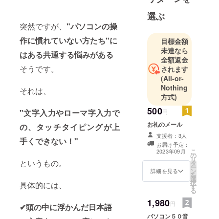
単にタイピ
ングできる
選ぶ
方法を研究
突然ですが、
"パソコンの操
中です。
作に慣れていない方たち"に
目標金額
未達なら
はある共通する悩みがある
全額返金
そうです。
されます
(All-or-
Nothing
それは、
方式)
500
"文字入力やローマ字入力で
円
お礼のメール
の、タッチタイピングが上
支援者：3人
手くできない！"
お届け予定：
こ
2023年09月
の
リ
というもの。
タ
ー
ン
詳細を見る
を
選
択
具体的には、
す
る
1,980
円
✔頭の中に浮かんだ日本語
パソコン５０音