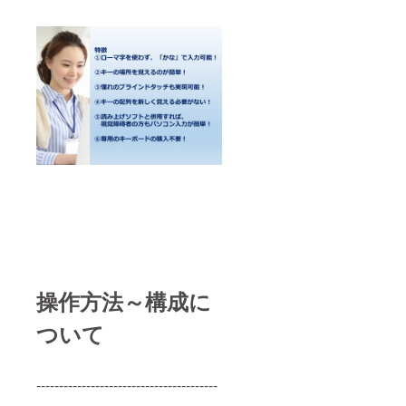
操作方法～構成に
ついて
----------------------------------------