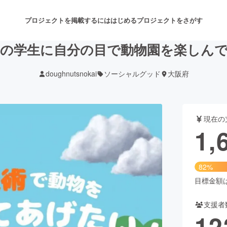
プロジェクトを掲載するには
はじめる
プロジェクトをさがす
の学生に自分の目で動物園を楽しん
doughnutsnokai
ソーシャルグッド
大阪府
注目のリターン
注目の新着プロジェクト
募集終了が近いプロジェクト
も
現在の
音楽
舞台・パフォーマンス
1,
ゲーム・サービス開発
フード・飲食店
82%
書籍・雑誌出版
アニメ・漫画
目標金額は2
支援者
チャレンジ
ビューティー・ヘルスケ
12