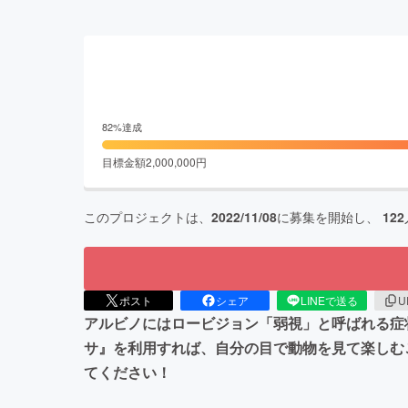
82
%達成
目標金額
2,000,000
円
このプロジェクトは、
2022/11/08
に募集を開始し、
122
ポスト
シェア
LINEで送る
U
アルビノにはロービジョン「弱視」と呼ばれる症
サ』を利用すれば、自分の目で動物を見て楽しむ
てください！