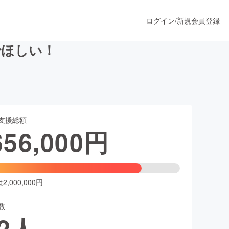
ログイン
/
新規会員登録
でほしい！
うすぐ公開されます
支援総額
プロダクト
656,000
円
ファッション
スポーツ
,000,000円
数
ア
ソーシャルグッド
2
人