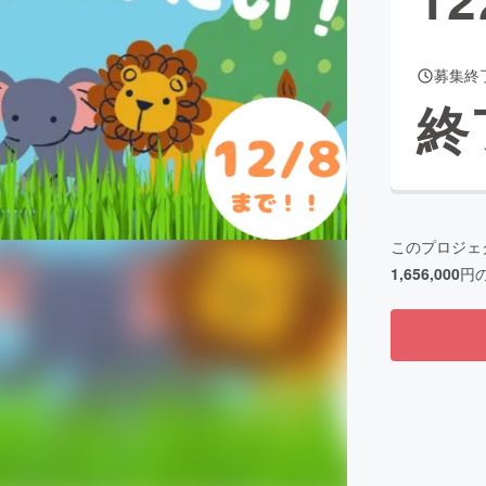
募集終
CAMPFIRE for Social Good
CAMPFIRE Creation
終
CAMPFIREふるさと納税
machi-ya
コミュニティ
このプロジェ
1,656,000
円