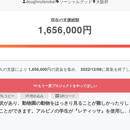
doughnutsnokai
ソーシャルグッド
大阪府
現在の支援総額
1,656,000
円
人の支援により
1,656,000
円の資金を集め、
2022/12/08
に募集を終了し
もう一度プロジェクトをやってほしい
RLコピー
埋め込み
QRコード
状があり、動物園の動物をはっきり見ることが難しかったりし
ことができます。アルビノの学生が『レティッサ』を使用し、