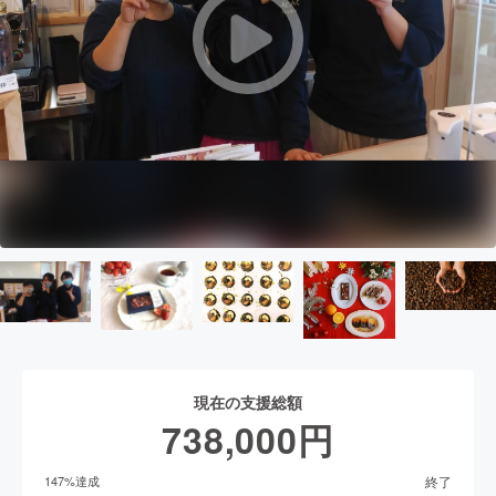
現在の支援総額
738,000
円
終了
147
%達成