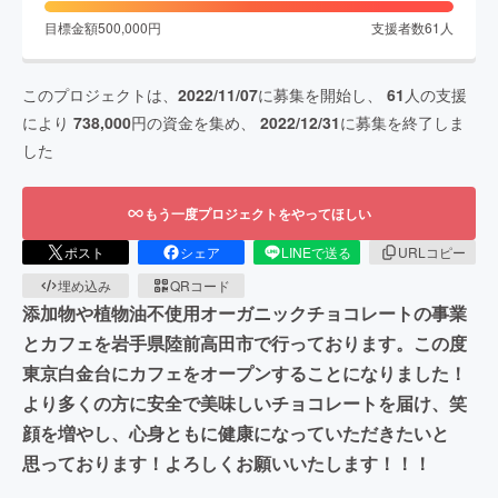
目標金額
500,000
円
支援者数
61
人
このプロジェクトは、
2022/11/07
に募集を開始し、
61
人の支援
により
738,000
円の資金を集め、
2022/12/31
に募集を終了しま
した
もう一度プロジェクトをやってほしい
ポスト
シェア
LINEで送る
URLコピー
埋め込み
QRコード
添加物や植物油不使用オーガニックチョコレートの事業
とカフェを岩手県陸前高田市で行っております。この度
東京白金台にカフェをオープンすることになりました！
より多くの方に安全で美味しいチョコレートを届け、笑
顔を増やし、心身ともに健康になっていただきたいと
思っております！よろしくお願いいたします！！！