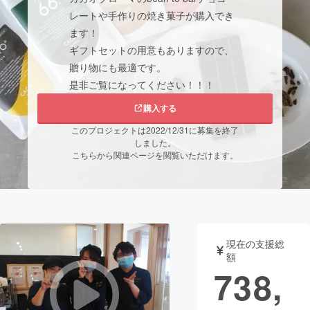
レートや手作りの焼き菓子が購入でき
まちづくり・地域活性化
ます！
ギフトセットの用意もありますので、
贈り物にも最適です。
CAMPFIRE for Social Good
CAMPFIRE Creation
是非ご覧になってください！！！
CAMPFIREふるさと納税
machi-ya
コミュニティ
購入する
このプロジェクトは2022/12/31に募集を終了
しました。
こちらから関連ページを閲覧いただけます。
現在の支援総
額
738,