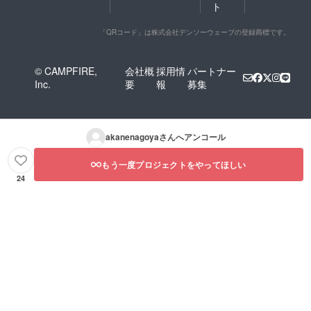
ト
「QRコード」は株式会社デンソーウェーブの登録商標です。
© CAMPFIRE,
会社概
採用情
パートナー
Inc.
要
報
募集
akanenagoya
さんへアンコール
もう一度プロジェクトをやってほしい
24