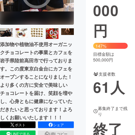
000
円
添加物や植物油不使用オーガニッ
147%
クチョコレートの事業とカフェを
目標金額は
500,000円
岩手県陸前高田市で行っておりま
す。この度東京白金台にカフェを
支援者数
オープンすることになりました！
61
人
より多くの方に安全で美味しい
チョコレートを届け、笑顔を増や
し、心身ともに健康になっていた
募集終了まで残
だきたいと思っております！よろ
り
しくお願いいたします！！！
終了
ポスト
シェア
LINEで送る
URLコピー