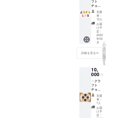
フト
ビスが
チョコ
存続す
ことが決まってからは怒涛
レート5
る限
支援
の日々でした。2022年12月
枚
り） ・
者：
（チョ
お礼の
15人
10日に無事にオープンし、
コレー
メール
お届
トはこ
・送料
け予
CACAObromaを知っていた
ちらが
込み
定：
セレク
2023
だけるよう毎日頑張ってい
年03
トした
こ
月
ます。今回いただいた支援
ものを
の
リ
お届け
タ
ー
金はプロジェクト内容にも
しま
ン
詳細を見る
を
す。）
選
記載している通り、新しい
択
・チョ
す
る
コレー
機材を導入するために大事
10,
トドリ
に使わせていただき、
ンクチ
000
円
ケット
CACAObroma白金台店での
・クラ
（サー
フト
ビスが
新メニューを開発いたしま
チョコ
存続す
レート2
る限
す。（一部、CAMPFIRE手
支援
枚
り） ・
者：
（チョ
数料にも充てられます。）
お礼の
7人
コレー
メール
お届
新しいことに挑戦させてい
トはこ
・送料
け予
ちらが
込み
定：
ただくチャンスがあること