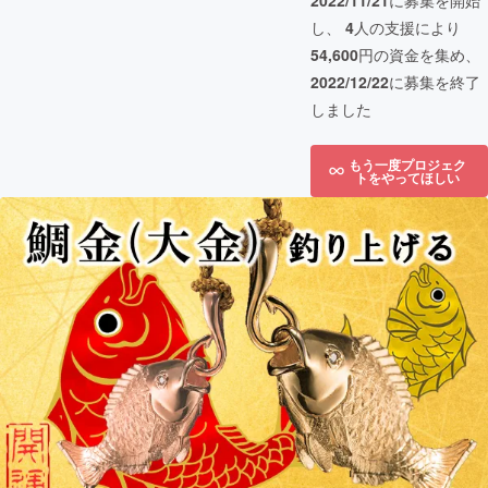
2022/11/21
に募集を開始
し、
4
人の支援により
54,600
円の資金を集め、
2022/12/22
に募集を終了
しました
もう一度プロジェク
トをやってほしい