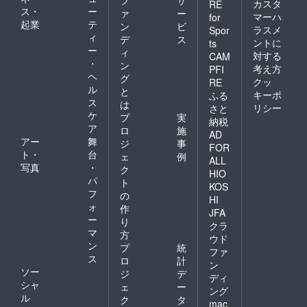
フ
サ
カスタ
RE
ス・
ー
ァ
ー
マーハ
for
起業
テ
ン
ビ
ラスメ
Spor
ィ
デ
ス
ントに
ts
ー
ィ
対する
CAM
・
ン
考え方
PFI
ヘ
グ
クッ
RE
ル
と
キーポ
ふる
ス
は
リシー
さと
ケ
プ
実
納税
ア
ロ
施
AD
アー
舞
ジ
事
FOR
ト・
台
ェ
例
ALL
写真
・
ク
HIO
パ
ト
KOS
フ
の
HI
ォ
作
JFA
ー
り
クラ
マ
方
ウド
ン
プ
統
ファ
ス
ロ
計
ン
ソー
ジ
デ
ディ
シャ
ェ
ー
ング
ル
ク
タ
mac