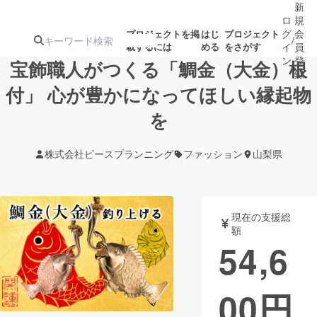
新
ロ
規
グ
会
プロジェクトを掲
はじ
プロジェクト
/
載するには
める
をさがす
イ
員
ン
登
宝飾職人がつくる「鯛金（大金）根
録
付」 心が豊かになってほしい縁起物
を
人気のプロ
注目のリ
注目の新着プロ
募集終了が近いプ
もうすぐ公開
ジェクト
ターン
ジェクト
ロジェクト
されます
株式会社ピースプランニング
ファッション
山梨県
アート・写真
音楽
現在の支援総
テクノロジー・ガジェット
ゲーム・サ
額
54,6
映像・映画
書籍・雑誌
00
円
ビジネス・起業
チャレンジ