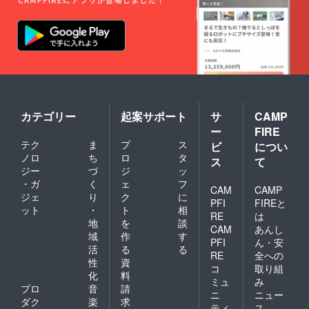
カテゴリー
起案サポート
サ
CAMP
ー
FIRE
テク
ま
プ
ス
ビ
につい
ノロ
ち
ロ
タ
ス
て
ジー
づ
ジ
ッ
・ガ
く
ェ
フ
CAM
CAMP
ジェ
り
ク
に
PFI
FIREと
ット
・
ト
相
RE
は
地
を
談
CAM
あんし
域
作
す
PFI
ん・安
活
る
る
RE
全への
性
資
コ
取り組
化
料
ミュ
み
プロ
音
請
ニ
ニュー
ダク
楽
求
ティ
ス