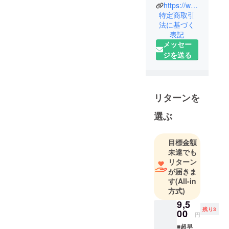
https://wanoro.base.shop/
社です。
特定商取引
私たちは宝
法に基づく
飾の街『甲
表記
府』の強み
メッセー
をいかし、
ジを送る
散在するマ
イスターの
技術を集積
リターンを
して、お客
様のご要望
選ぶ
に最も適し
た人選を
目標金額
し、作品を
未達でも
トータルプ
リターン
ロデュース
が届きま
していま
す
(All-in
す。
方式)
9,5
〒400-0851
残り3
00
円
山梨県甲府
■超早