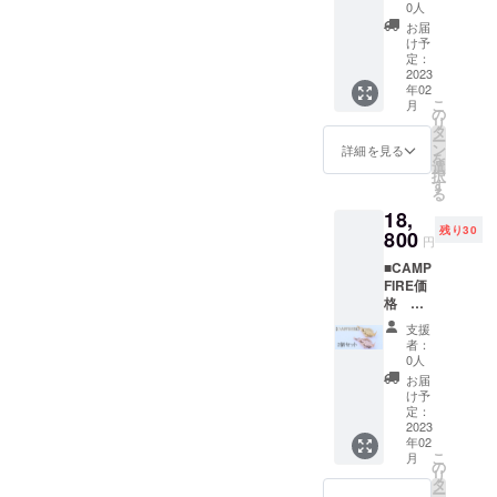
ト【限
付紐
からお
0人
定
桐箱付
選びく
お届
10set】
き サイ
ださ
け予
価
ズ：
定：
い。
格：
2023
『大
年02
18,000
鯛』 縦
こ
月
円(税
約
の
リ
込・送
25mm×
タ
ー
料込)
横約
ン
詳細を見る
を
【一般
16mm
選
択
参考価
×厚さ約
す
る
格
6mm
18,
22.000
ピン
残り30
円】
800
クゴー
円
SILVER
ルド
■CAMP
925 目
コート
FIRE価
にダイ
（桜
格
ヤモン
鯛）・
SILVER
ド 根
ゴール
支援
925 鯛
付紐
ドコー
者：
金根付2
桐箱付
ト（金
0人
個セッ
き サイ
鯛）の
お届
ト【限
ズ：
２種類
け予
定
『大
定：
から２
30set】
2023
鯛』 縦
つお選
年02
価
約
びくだ
こ
月
格：
25mm×
の
さい。
リ
18,800
横約
タ
ー