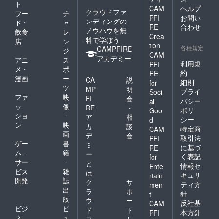
ト
CAM
ヘルプ
クラウドファ
フー
チ
PFI
お問い
ンディングの
ド・
ャ
RE
合わせ
ノウハウを無
飲食
レ
Crea
料で学ぼう
店
ン
tion
各種規定
CAMPFIRE
ジ
CAM
アカデミー
アニ
ス
利用規
PFI
メ・
ポ
約
RE
漫画
ー
CA
説
細則
for
ツ
MP
明
プライ
Soci
ファ
映
FI
会
バシー
al
ッ
像
RE
・
ポリ
Goo
ショ
・
ア
相
シー
d
ン
映
カ
談
特定商
CAM
画
デ
会
取引法
PFI
ゲー
書
ミ
に基づ
RE
ム・
籍
ー
く表記
for
サー
・
と
情報セ
Ente
ビス
雑
は
キュリ
rtain
開発
誌
ク
サ
ティ方
men
出
ラ
ポ
針
t
版
ウ
ー
反社基
CAM
ビジ
ビ
ド
ト
本方針
PFI
ネ
ュ