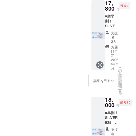
17,
鯛の根
（桜
残り8
付１つ
800
鯛）・
円
SILVER
ゴール
■超早
925 目
ドコー
割！
にダイ
ト（金
SILVER
ヤモン
鯛）の
925 鯛
ド 根
２種類
支援
金根付2
付紐
からお
者：
個セッ
桐箱付
選びく
2人
ト【限
き 鯛サ
ださ
お届
定
イズ：
い。
け予
10set】
縦約
定：
価
2023
25mm×
年02
格：
横約
こ
月
17,800
16mm
の
リ
円(税
×厚さ約
タ
ー
込・送
6mm
ン
詳細を見る
を
料込)
ピン
選
択
【一般
クゴー
す
る
参考価
ルド
18,
格
コート
残り10
22.000
000
（桜
円
円】
鯛）・
■早割！
SILVER
ゴール
SILVER
925 目
ドコー
925 鯛
にダイ
ト（金
金根付2
ヤモン
鯛）の
支援
個セッ
ド 根
２種類
者：