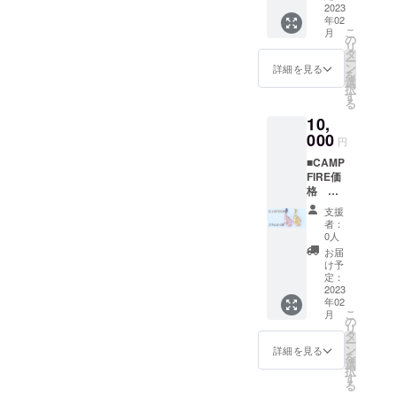
(税込・
2023
25mm×
年02
送料込)
横約
こ
月
【一般
16mm
の
リ
参考価
×厚さ約
タ
ー
格
6mm
ン
詳細を見る
を
11,000
ピン
選
択
円】
クゴー
す
る
鯛の根
ルド
10,
付１つ
コート
SILVER
000
（桜
円
925 目
鯛）・
■CAMP
にダイ
ゴール
FIRE価
ヤモン
ドコー
格
ド 根
ト（金
SILVER
付紐
鯛）の
支援
925 鯛
桐箱付
２種類
者：
金根付
き 鯛サ
からお
0人
価
イズ：
選びく
お届
格：
縦約
ださ
け予
10,000
25mm×
定：
い。
円(税
2023
横約
年02
込・送
16mm
こ
月
料込)
×厚さ約
の
リ
【一般
6mm
タ
ー
参考価
ピン
ン
詳細を見る
を
格
クゴー
選
択
11,000
ルド
す
る
円】
コート