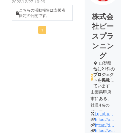
2022/12/27 10:26
せいたします。
こちらの活動報告は支援者
株式会
限定の公開です。
社ピー
1
スプラ
ンニン
グ
山梨県
他に21件の
プロジェク
トを掲載し
ています
山梨県甲府
市にある、
社員4名の
ジュエ
LuLuLa_peace
リー・アク
https://ps-planning.jp/
セサリーの
https://dogoods.base.shop/
https://www.creema.jp/c/lulula
企画製造会