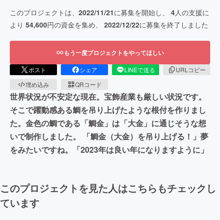
このプロジェクトは、
2022/11/21
に募集を開始し、
4
人の支援に
より
54,600
円の資金を集め、
2022/12/22
に募集を終了しました
もう一度プロジェクトをやってほしい
ポスト
シェア
LINEで送る
URLコピー
埋め込み
QRコード
世界状況が不安定な現在。宝飾産業も厳しい状況です。
そこで躍動感ある鯛を吊り上げたような根付を作りまし
た。金色の鯛である「鯛金」は「大金」に通じそうな想
いで制作しました。 「鯛金（大金）を吊り上げる！」夢
をみたいですね。「2023年は良い年になりますように」
このプロジェクトを見た人はこちらもチェックし
ています