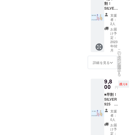
市住吉5-4-6
割！
SILVER
株式会社
925 鯛
ピースプラ
支援
金根付
者：
ンニング
【限定5
2人
鯛】
プロジェク
お届
価
け予
格：
定：
9,500円
2023
年02
(税込・
こ
月
送料込)
の
リ
【一般
タ
ー
参考価
ン
詳細を見る
を
格
選
択
11,000
す
る
円】
9,8
鯛の根
残り8
付１つ
00
円
SILVER
■早割！
925 目
SILVER
にダイ
925 鯛
ヤモン
金根付
ド 根
支援
【限定8
付紐
者：
鯛】
桐箱付
0人
価
き 鯛サ
お届
格：
イズ：
け予
9,800円
縦約
定：