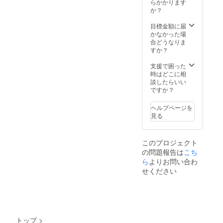
鯛）・
らかかります
ゴール
か？
ドコー
ト（金
目標金額に届
鯛）の
かなかった場
２種類
合どうなりま
から２
すか？
つお選
びくだ
支援で困った
さい。
時はどこに相
談したらいい
ですか？
ヘルプページを
見る
このプロジェクト
の問題報告は
こち
ら
よりお問い合わ
せください
トップ
>