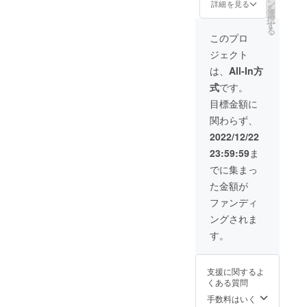
円(税
16mm
ン
詳細を見る
を
込・送
×厚さ約
選
択
料込)
6mm
す
る
【一般
ピン
このプロ
参考価
クゴー
ジェクト
格
ルド
22.000
コート
は、
All-In方
円】
（桜
式
です。
SILVER
鯛）・
925 目
ゴール
目標金額に
にダイ
ドコー
関わらず、
ヤモン
ト（金
ド 根
鯛）の
2022/12/22
付紐
２種類
23:59:59
ま
桐箱付
から２
き サイ
つお選
でに集まっ
ズ： 縦
びくだ
た金額が
約
さい。
25mm×
ファンディ
横約
ングされま
16mm
×厚さ約
す。
6mm
ピン
クゴー
支援に関するよ
ルド
くある質問
コート
（桜
手数料はいく