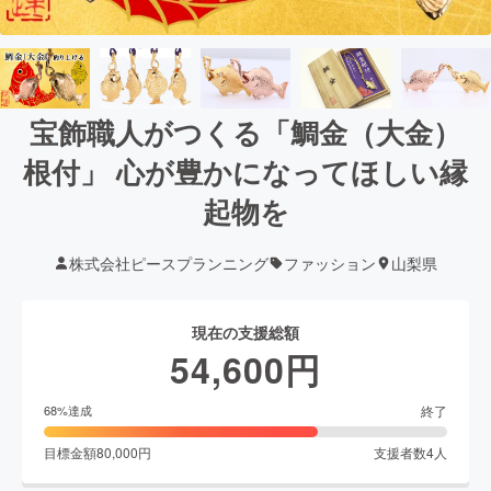
宝飾職人がつくる「鯛金（大金）
根付」 心が豊かになってほしい縁
起物を
株式会社ピースプランニング
ファッション
山梨県
現在の支援総額
54,600
円
終了
68
%達成
目標金額
80,000
円
支援者数
4
人