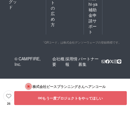
グッ
ト
hi-ya
ド
の
補助
広
金申
め
請サ
方
ポー
ト
「QRコード」は株式会社デンソーウェーブの登録商標です。
© CAMPFIRE,
会社概
採用情
パートナー
Inc.
要
報
募集
株式会社ピースプランニング
さんへアンコール
もう一度プロジェクトをやってほしい
26