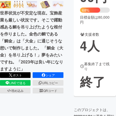
まちづくり・地域活性化
68%
世界状況が不安定な現在。宝飾産
目標金額は80,000
業も厳しい状況です。そこで躍動
円
CAMPFIRE for Social Good
CAMPFIRE Creation
感ある鯛を吊り上げたような根付
CAMPFIREふるさと納税
machi-ya
コミュニティ
を作りました。金色の鯛である
支援者数
4
人
「鯛金」は「大金」に通じそうな
想いで制作しました。 「鯛金（大
金）を吊り上げる！」夢をみたい
ですね。「2023年は良い年になり
募集終了まで残
ますように」
り
終了
ポスト
シェア
LINEで送る
URLコピー
埋め込み
QRコード
このプロジェクトは、