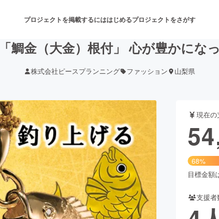
プロジェクトを掲載するには
はじめる
プロジェクトをさがす
「鯛金（大金）根付」 心が豊かにな
株式会社ピースプランニング
ファッション
山梨県
注目のリターン
注目の新着プロジェクト
募集終了が近いプロジェクト
も
現在の
音楽
舞台・パフォーマンス
54
ゲーム・サービス開発
フード・飲食店
68%
書籍・雑誌出版
アニメ・漫画
目標金額は8
支援者
チャレンジ
ビューティー・ヘルスケ
4