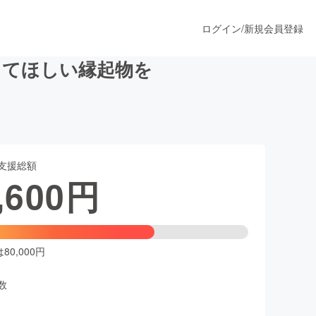
ログイン
/
新規会員登録
ってほしい縁起物を
うすぐ公開されます
支援総額
プロダクト
,600
円
ファッション
スポーツ
0,000円
数
ア
ソーシャルグッド
人