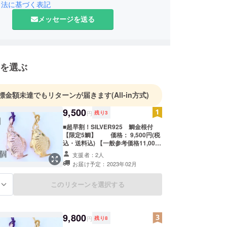
引法に基づく表記
メッセージを送る
を選ぶ
標金額未達でもリターンが届きます
(All-in方式)
9,500
円
残り
3
■超早割！SILVER925 鯛金根付
【限定5鯛】 価格： 9,500円(税
込・送料込) 【一般参考価格11,000
円】 鯛の根付１つ SILVER925
支援者：2人
目にダイヤモンド 根付紐 桐箱付
お届け予定：2023年02月
き 鯛サイズ：縦約25mm×横約
16mm ×厚さ約6mm ピンク
ゴールドコート（桜鯛）・ゴールド
このリターンを選択する
る
コート（金鯛）の２種類からお選び
ください。
9,800
円
残り
8