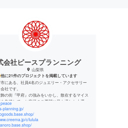
式会社ピースプランニング
山梨県
他に21件のプロジェクトを掲載しています
府市にある、社員4名のジュエリー・アクセサリー
造会社です。
宝飾の街『甲府』の強みをいかし、散在するマイス
術を集積して、お客様のご要望に最も適した人選を
_peace
をトータルプロデュースしています。
ps-planning.jp/
dogoods.base.shop/
www.creema.jp/c/lulula
851 山梨県甲府市住吉5-4-6
wanoro.base.shop/