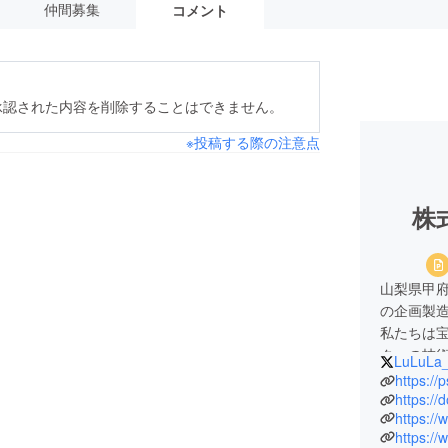
仲間募集
コメント
承認された内容を削除することはできません。
※投稿する際の注意点
株
山梨県甲
の企画製
私たちは
ターの技
LuLuLa
し、作品
https://
https://
https://
〒400-0
https://