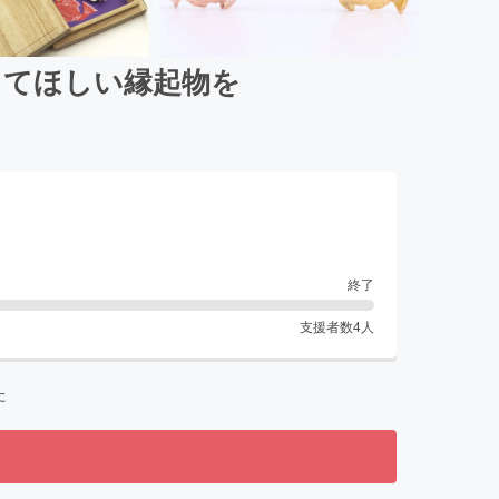
ってほしい縁起物を
終了
支援者数
4
人
た