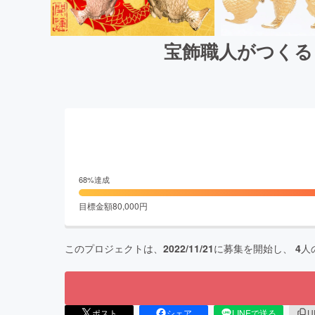
宝飾職人がつくる
68
%達成
目標金額
80,000
円
このプロジェクトは、
2022/11/21
に募集を開始し、
4
人
ポスト
シェア
LINEで送る
U