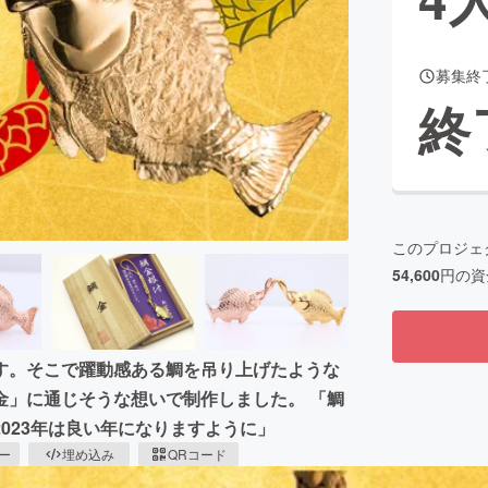
募集終
CAMPFIRE for Social Good
CAMPFIRE Creation
終
CAMPFIREふるさと納税
machi-ya
コミュニティ
このプロジェ
54,600
円の資
す。そこで躍動感ある鯛を吊り上げたような
金」に通じそうな想いで制作しました。 「鯛
023年は良い年になりますように」
ピー
埋め込み
QRコード