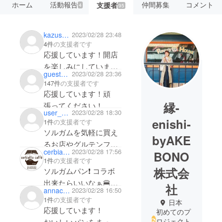
ホーム
活動報告
仲間募集
コメント
支援者
4
95
kazushi33
2023/02/28 23:48
4件
の支援者です
応援しています！開店
を楽しみにしていま
guest9495b0022434
2023/02/28 23:36
す！！
147件
の支援者です
応援しています！頑
縁-
張ってください！
user_780d43dc4dd4
2023/02/28 18:30
enishi-
1件
の支援者です
ソルガムを気軽に買え
byAKE
るお店やグルテンフ
cerbiattocaffe
2023/02/28 17:56
BONO
リーのパンやお菓子
1件
の支援者です
が、もっと身近にあっ
株式会
ソルガムパン❗ コラボ
たら良いなぁ〜と思っ
出来たらいいなぁ🍔
社
annacona
2023/02/28 16:50
ていたので、オープン
応援しています！頑
1件
の支援者です
日本
が楽しみです‼︎応援し
張ってください！
応援しています！
初めてのプ
ています‼︎
ロジェクト
おいしいパンをまって