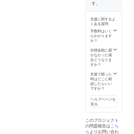
できる
す。
ムの実
ので予
ラベル
製品）
・原産
めご了
に表記
・ソル
国/産
承くだ
されま
ガムの
地：日
さい。
支援に関するよ
す。
実（ご
本/長野
※商品券
くある質問
飯やお
県 ・サ
の有効
かずに
手数料はいく
イズ/重
期限は
使えま
らかかります
量：
2023年
す） ・
か？
500g ・
12月末
ソルガ
保存方
までと
ムの粉
目標金額に届
法：直
させて
（お菓
かなかった場
射日光
いただ
子など
合どうなりま
を避
きま
に使え
すか？
け、冷
す。
ます）
暗所で
○実際に
支援で困った
保存し
畑にお
時はどこに相
てくだ
越しの
談したらいい
さい。
際には
ですか？
※画像は
アテン
イメー
ドしま
ヘルプページを
ジで
す！ ○
見る
す。
収穫体
験や農
業体験
このプロジェクト
のご希
の問題報告は
こち
望にも
お応え
ら
よりお問い合わ