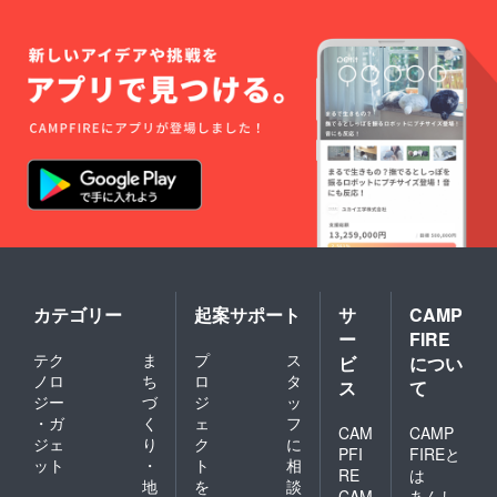
※今後
に日程
調整な
どの方
法につ
いても
打合せ
させて
いただ
きま
す。
2023年
5
月
カテゴリー
起案サポート
サ
CAMP
：オー
ー
FIRE
ナー様
テク
ま
プ
ス
の畑に
ビ
につい
種まき
ノロ
ち
ロ
タ
ス
て
をしま
ジー
づ
ジ
ッ
す。 ※
・ガ
く
ェ
フ
参加ご
CAM
CAMP
ジェ
り
ク
に
希望の
PFI
FIREと
ット
・
ト
相
場合は
RE
は
アテン
地
を
談
CAM
あんし