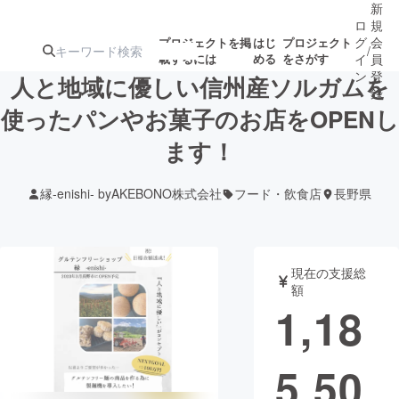
新
ロ
規
グ
会
プロジェクトを掲
はじ
プロジェクト
/
載するには
める
をさがす
イ
員
ン
登
人と地域に優しい信州産ソルガムを
録
使ったパンやお菓子のお店をOPENし
ます！
人気のプロ
注目のリ
注目の新着プロ
募集終了が近いプ
もうすぐ公開
ジェクト
ターン
ジェクト
ロジェクト
されます
縁-enishi- byAKEBONO株式会社
フード・飲食店
長野県
アート・写真
音楽
現在の支援総
テクノロジー・ガジェット
ゲーム・サ
額
1,18
映像・映画
書籍・雑誌
5,50
ビジネス・起業
チャレンジ