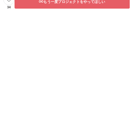
りさせ
もう一度プロジェクトをやってほしい
ていた
34
だく場
合は弊
社にて
負担い
たしま
す。 ※
お店
（縁-
enishi-
）での
受け取
りご希
望の場
合は複
数回に
分けて
お渡し
が可能
です。
※畑アテ
ンドの
際の
オー
ナー様
の交通
費・滞