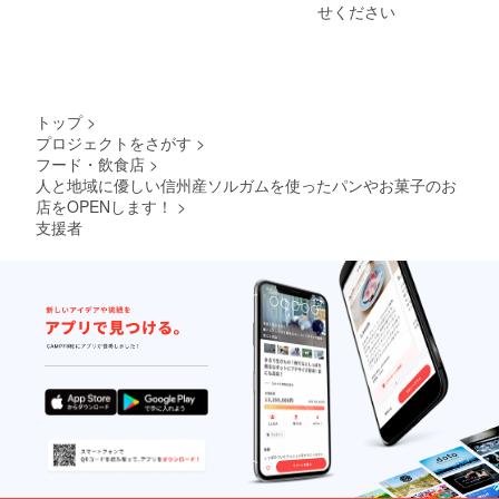
しま
せください
す。 〜
ソルガ
ム畑
オー
ナー制
度の流
トップ
>
れ〜
プロジェクトをさがす
>
2023年
フード・飲食店
>
4
月
人と地域に優しい信州産ソルガムを使ったパンやお菓子のお
：お礼
店をOPENします！
>
のお電
支援者
話をさ
せてい
ただき
ます。※
その後
の連絡
手段を
相談さ
せてい
ただき
ます。