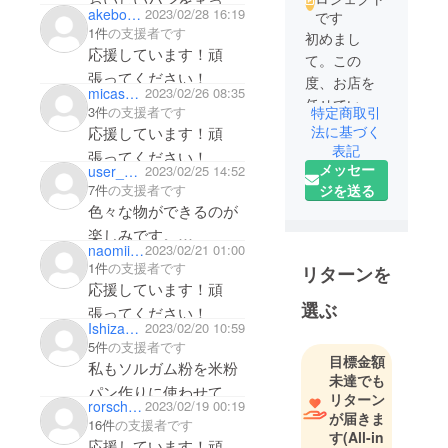
akebono669
2023/02/28 16:19
です
います
1件
の支援者です
初めまし
応援しています！頑
て。この
張ってください！
度、お店を
micasatype2
2023/02/26 08:35
任せていた
3件
の支援者です
特定商取引
だくことに
法に基づく
応援しています！頑
なりまし
表記
張ってください！
メッセー
た、店長の
user_8eca5653b044
2023/02/25 14:52
ジを送る
7件
の支援者です
山口です。
色々な物ができるのが
私はこれま
楽しみです。
で、普通の
naomiino
2023/02/21 01:00
頑張ってください。
会社員とし
1件
の支援者です
リターンを
て働いてい
応援しています！頑
ましたが、
選ぶ
張ってください！
ある時、ご
Ishizaki Maya
2023/02/20 10:59
飯も食べれ
5件
の支援者です
目標金額
私もソルガム粉を米粉
なくなるほ
未達でも
ど体調を壊
パン作りに使わせて頂
リターン
rorschach
2023/02/19 00:19
し、そこで
いております♪一緒に
が届きま
16件
の支援者です
自分自身が
す
(All-in
ソルガムの普及に頑
応援しています！頑