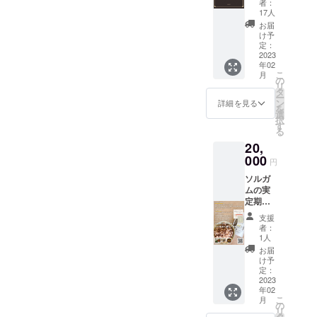
な商品
イメー
者：
りま
新店舗
レル
券とな
17人
ジとな
す。 ※
「縁-
ギー対
りま
りま
お届
画像は
enishi-
応商品
す。 提
け予
す。実
イメー
」で利
です。
定：
供方
際の返
ジとな
用でき
2023
※同一工
法：商
礼品と
りま
年02
る
房内で
品券は
は内容
す。実
こ
月
10000
卵・乳
の
郵送に
が異な
際の返
リ
円分の
を使用
タ
てお届
る可能
礼品と
ー
クーポ
してお
ン
け先に
詳細を見る
性がご
は内容
を
ンをお
りま
選
記載い
ざいま
が異な
択
返しさ
す。工
す
ただい
すので
る可能
る
せてい
房内小
た住所
ご了承
性がご
20,
ただき
麦の使
宛にお
くださ
ざいま
ます。
000
用、持
送りさ
い。 ※
円
すので
店内製
込みは
せてい
原材料
ご了承
ソルガ
造の焼
一切ご
ただき
及び添
くださ
ムの実
き菓子
ざいま
ます。
加物等
い。 ※
定期便
類や、
せん。
※商品券
の食品
原材料
（１年
信州産
冷凍便
は1000
表示は
支援
及び添
間）を
ソルガ
でお送
円単位
者：
お届け
加物等
お届
ムの素
りいた
1人
での発
商品の
の食品
け！合
材
しま
行とな
お届
ラベル
表示は
計6kg分
（実、
す。お
け予
りま
に表記
お届け
信州産
粉、パ
定：
客様の
す。ご
されま
商品の
ソルガ
2023
フ
方で食
利用条
す。
ラベル
年02
ムの実
等）、
べたい
件は一
に表記
こ
月
500gを
AKEBO
の
時に解
回につ
されま
リ
毎月1日
NO（株
タ
凍して