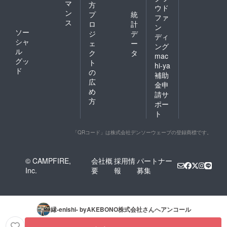
※最大３
マ
方
ウド
回分の
ン
プ
統
ファ
農業体
ス
ロ
計
験が可
ン
ソー
ジ
デ
能で
ディ
シャ
す。 ※
ェ
ー
ング
収穫し
ル
ク
タ
mac
たソル
グッ
ト
hi-ya
ガムを
ド
の
補助
使用し
広
た製品
金申
め
の発送
請サ
方法、
方
ポー
発送時
ト
期につ
いては
別途個
「QRコード」は株式会社デンソーウェーブの登録商標です。
別相談
させて
いただ
© CAMPFIRE,
会社概
採用情
パートナー
きま
Inc.
要
報
募集
す。 ※
製品発
送の際
の送料
につい
縁-enishi- byAKEBONO株式会社
さんへアンコール
て１度
にお送