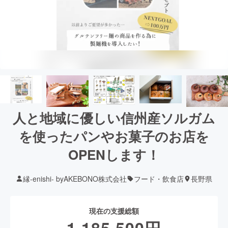
人と地域に優しい信州産ソルガム
を使ったパンやお菓子のお店を
OPENします！
縁-enishi- byAKEBONO株式会社
フード・飲食店
長野県
現在の支援総額
1,185,500
円