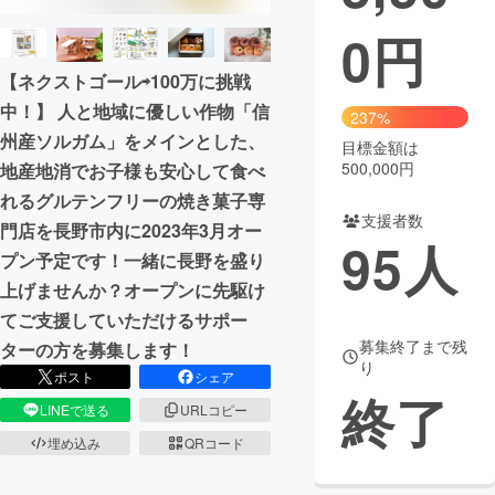
0
円
まちづくり・地域活性化
【ネクストゴール⇨100万に挑戦
中！】 人と地域に優しい作物「信
CAMPFIRE for Social Good
CAMPFIRE Creation
237%
州産ソルガム」をメインとした、
CAMPFIREふるさと納税
machi-ya
コミュニティ
目標金額は
500,000円
地産地消でお子様も安心して食べ
れるグルテンフリーの焼き菓子専
支援者数
門店を長野市内に2023年3月オー
95
人
プン予定です！一緒に長野を盛り
上げませんか？オープンに先駆け
てご支援していただけるサポー
募集終了まで残
ターの方を募集します！
り
ポスト
シェア
終了
LINEで送る
URLコピー
埋め込み
QRコード