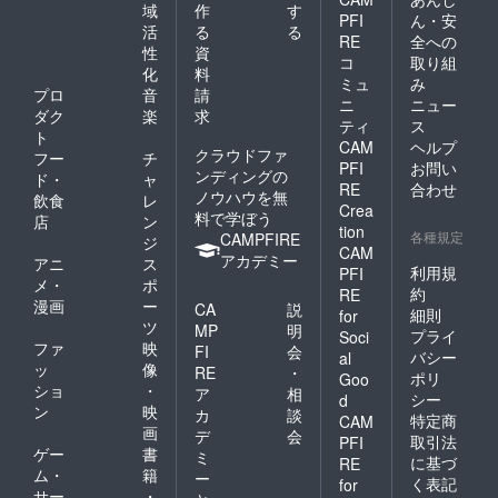
ドいた
域
作
す
PFI
ん・安
しま
活
る
る
す。
RE
全への
性
資
2023年
コ
取り組
化
料
5月 〜9
ミュ
み
月
プロ
音
請
ニ
ニュー
：
ダク
楽
求
ティ
ス
オー
ト
CAM
ヘルプ
ナー様
クラウドファ
フー
チ
の畑の
PFI
お問い
ンディングの
ド・
ャ
除草な
RE
合わせ
ノウハウを無
飲食
レ
どを行
Crea
料で学ぼう
いま
店
ン
tion
す。※参
各種規定
CAMPFIRE
ジ
CAM
加ご希
アカデミー
アニ
ス
望の場
利用規
PFI
メ・
ポ
合はア
約
RE
漫画
ー
テンド
CA
説
細則
for
いたし
ツ
MP
明
プライ
Soci
ます。
ファ
映
FI
会
バシー
al
2023年
ッ
像
RE
・
ポリ
10月
Goo
ショ
・
ア
相
頃：
シー
d
ン
映
オー
カ
談
特定商
CAM
ナー様
画
デ
会
取引法
PFI
の畑の
ゲー
書
ミ
に基づ
RE
ソルガ
ム・
籍
ー
く表記
for
ムを収
サー
・