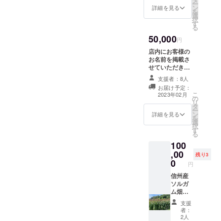
き、
す。
ー
頃に
）で取
ン
お召し
詳細を見る
1000円
を
メール
り扱い
選
上がり
以上の
択
便にて
をして
す
いただ
お買い
る
ご自宅
いる信
けま
上げが
50,000
にお届
州産の
す。
円
条件と
けいた
こだわ
【内容
なりま
店内にお客様の
しま
り素材
（予
す。
お名前を掲載さ
す。
など店
定）】
なお、
せていただきま
2023年
内全て
○ソルガ
クーポ
す。 ※個人名・
2月〜
の商品
支援者：8人
ムまる
ン利用
団体名・企業名
2024年
でご利
パン ○
お届け予定：
の場合
など掲載内容は
1月まで
用可能
こ
2023年02月
ソルガ
は差額
の
ご自由に指定い
の１年
な商品
リ
ムベー
のお釣
タ
ただけます。 掲
間の定
券とな
ー
グル
りが出
ン
載期間：OPEN
詳細を見る
期便と
りま
を
ません
選
から永続的に 掲
なりま
す。 提
択
ので予
す
載方法：①お礼
す。 白
供方
る
等 ※
めご了
のご連絡をさせ
米１合
法：商
試作中
承くだ
100
ていただき、掲
に15g〜
品券は
の商品
さい。
,00
載内容（文字）
残り3
20gを加
郵送に
が含ま
※商品券
0
についてご相談
えて炊
円
てお届
れる
の有効
させていただき
飯する
け先に
為、内
期限は
信州産
ます。
だけで
記載い
容の変
2023年
ソルガ
②ご
簡単に
ただい
更があ
12月末
ム畑の
指定いただいた
ソルガ
た住所
る場合
までと
オー
内容でお名前を
ムご飯
支援
宛にお
がござ
させて
ナー権
刻印した表札を
者：
を作る
送りさ
いま
いただ
収穫量
店舗内にて掲載
2人
ことが
せてい
す。 ※