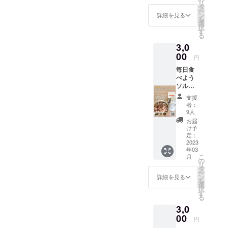
リ
コーン
）で取
タ
をさせてい
てお届
ー
3000円
り扱い
ン
け先に
詳細を見る
ただきまし
を
分の詰
をして
選
記載い
択
た。そんな
め合わ
いる信
す
ただい
る
せセッ
州産の
た住所
時に、今回
3,0
トで
こだわ
宛にお
の新店舗立
す。 冷
00
り素材
送りさ
円
凍便で
ち上げのお
など店
せてい
毎日食
お送り
内全て
ただき
話を聞き、
べよう
いたし
の商品
ます。
長野を一緒
ソルガ
ます。
でご利
※商品券
ムの
お客様
用可能
に盛り上げ
は1000
支援
実 1kg
の方で
な商品
円単位
者：
たい！と思
セット
食べた
券とな
9人
での発
信州産
い、ご縁が
い時に
りま
行とな
お届
ソルガ
解凍し
す。 提
け予
りま
あってお店
ムの実
てお召
定：
供方
す。ご
を任せてい
1kg（5
2023
し上が
法：商
利用条
年03
00g×2
りいた
ただけるこ
品券は
件は一
こ
月
）をお
だけま
の
郵送に
回につ
とになりま
リ
送りい
す。
タ
てお届
き、
ー
した。私自
たしま
【内容
ン
け先に
詳細を見る
1000円
を
す。 白
（予
選
記載い
身、製菓学
以上の
択
米１合
定）】
す
ただい
お買い
る
校なども
に15g〜
○ソルガ
た住所
上げが
3,0
20gを加
行ってない
ムス
宛にお
条件と
えて炊
00
コー
送りさ
なりま
円
未経験者で
飯する
ン 複
せてい
す。