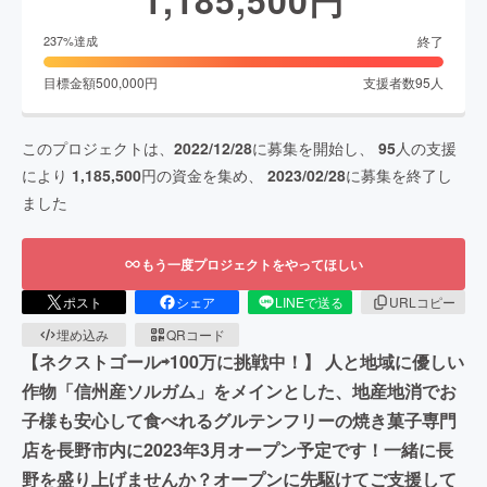
終了
237
%達成
目標金額
500,000
円
支援者数
95
人
このプロジェクトは、
2022/12/28
に募集を開始し、
95
人の支援
により
1,185,500
円の資金を集め、
2023/02/28
に募集を終了し
ました
もう一度プロジェクトをやってほしい
ポスト
シェア
LINEで送る
URLコピー
埋め込み
QRコード
【ネクストゴール⇨100万に挑戦中！】 人と地域に優しい
作物「信州産ソルガム」をメインとした、地産地消でお
子様も安心して食べれるグルテンフリーの焼き菓子専門
店を長野市内に2023年3月オープン予定です！一緒に長
野を盛り上げませんか？オープンに先駆けてご支援して