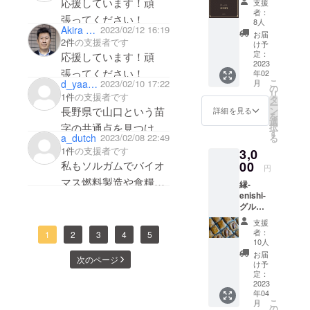
フリーを掛
応援しています！頑
支援
円分）
ムの素
者：
け合わせた
張ってください！
新店舗
材
8人
Akira Kanemitsu
2023/02/12 16:19
お店をや
「縁-
（実、
お届
enishi-
2件
の支援者です
粉、パ
け予
る！という
」で利
フ
定：
応援しています！頑
夢ができま
用でき
2023
等）、
張ってください！
年02
る3000
した。そこ
AKEBO
こ
d_yaaamaguchi
2023/02/10 17:22
月
円分の
NO（株
の
から、働い
リ
1件
の支援者です
クーポ
）で取
タ
ー
てた仕事を
ンをお
り扱い
長野県で山口という苗
ン
詳細を見る
を
返しさ
をして
選
辞め、一念
字の共通点を見つけ応
択
せてい
いる信
す
発起し、グ
a_dutch
2023/02/08 22:49
る
ただき
州産の
援します。
1件
の支援者です
3,0
ルテンフ
ます。
こだわ
店内製
00
私もソルガムでバイオ
り素材
リーのお店
円
造の焼
など店
マス燃料製造や食糧普
で働いた
縁-
き菓子
内全て
enishi-
類や、
及に関する仕事をして
り、個人事
の商品
グルテ
信州産
でご利
業主とし
います
ンフ
ソルガ
用可能
支援
て、自分の
リーソ
ムの素
応援しています！頑
な商品
者：
1
2
3
4
5
ルガム
材
券とな
10人
作ったグル
張ってください！
スコー
（実、
りま
お届
テンフリー
次のページ
ン詰合
粉、パ
す。 提
け予
せ 当店
の商品を販
フ
定：
供方
自慢の
2023
等）、
法：商
売したりと
年04
ソルガ
AKEBO
品券は
こ
月
色々な経験
ムス
NO（株
の
郵送に