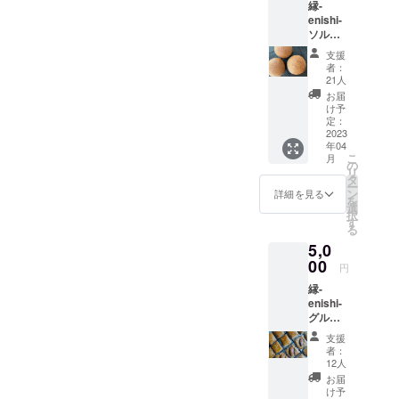
す。です
縁-
だけで
数種類
ただき
なお、
enishi-
簡単に
※冷凍便
が、自分の
ます。
クーポ
ソルガ
ソルガ
での発
※商品券
ン利用
辛かった過
ムパン
ムご飯
送とな
は1000
の場合
支援
詰合せ
去があるか
を作る
りま
円単位
者：
は差額
（グル
ことが
す。 ※
21人
での発
らこそ、グ
のお釣
テンフ
できま
画像は
行とな
お届
りが出
ルテンフ
リー・
す。 毎
イメー
け予
りま
ません
アレル
日ソル
定：
リーへの想
ジとな
す。ご
ので予
ゲンフ
2023
ガムを
りま
利用条
めご了
いやもっと
年04
リー）
食べま
す。実
件は一
承くだ
こ
月
色んな方に
当店自
しょ
の
際の返
回につ
さい。
リ
慢のソ
う！ ご
タ
礼品と
広めていき
き、
※商品券
ー
ルガム
飯以外
ン
は内容
詳細を見る
1000円
の有効
を
たい気持ち
パン
にも茹
選
が異な
以上の
期限は
択
3000円
が強いし、
でてお
す
る可能
お買い
2023年
る
分の詰
肉の代
性がご
上げが
何より長野
12月末
5,0
め合わ
用品と
ざいま
条件と
までと
大好き人間
せセッ
00
して使
すので
なりま
円
させて
トで
用した
です。
ご了承
す。
いただ
縁-
す。
り、
くださ
なお、
きま
（笑）ぜ
enishi-
乳・
スープ
い。 ※
クーポ
す。
グルテ
ひ、お店
卵・小
やカ
原材料
ン利用
ンフ
麦不使
レーの
及び添
で、長野の
の場合
支援
リー焼
用のア
具材と
加物等
者：
は差額
こと、グル
き菓子
レル
しても
12人
の食品
のお釣
セット
ギー対
テンフリー
オスス
表示は
お届
りが出
当店自
応商品
メで
け予
お届け
ません
や健康のこ