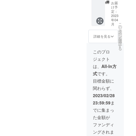
きま
約30kg
させていただき
お届
できま
ただき
冷凍便
す。
分の畑
ます。
け予
す。 毎
ます。
での発
のオー
定：
③ご
日ソル
※商品券
送とな
ナーに
2023
希望の方は店舗
ガムを
は1000
りま
年04
なって
HPにも「協賛」
食べま
円単位
こ
す。 ※
月
いただ
の
としてお名前を
しょ
での発
リ
画像は
けま
タ
掲載させていた
う！ ご
行とな
ー
イメー
す！ ○
ン
だきます。 ※支
詳細を見る
飯以外
りま
を
ジとな
毎月１
選
援時、必ず備考
にも茹
す。ご
択
りま
回ソル
す
欄に掲載を希望
でてお
利用条
る
す。実
ガムの
されるお名前を
このプロ
肉の代
件は一
際の返
成長状
ご記入くださ
用品と
回につ
礼品と
ジェクト
況を写
い。 店舗が無事
して使
き、
は内容
真でお
に運営を続ける
は、
All-In方
用した
1000円
が異な
知らせ
限り、お客様の
り、
以上の
る可能
式
です。
しま
お名前は店内に
スープ
お買い
性がご
す。 ○
残ります。 お店
目標金額に
やカ
上げが
ざいま
収穫し
とスタッフの一
レーの
条件と
すので
関わらず、
たソル
員になったおつ
具材と
なりま
ご了承
ガムは
もりで末長く見
2023/02/28
しても
す。
くださ
全量ご
守っていただき
オスス
なお、
い。 ※
23:59:59
ま
希望の
ます！
メで
クーポ
原材料
製品に
でに集まっ
す！ ＜
ン利用
及び添
してお
農産物
の場合
加物等
た金額が
届けい
の場合
は差額
の食品
たしま
ファンディ
＞ ・名
のお釣
表示は
す。
称：赤
りが出
お届け
ングされま
（選択
ソルガ
ません
商品の