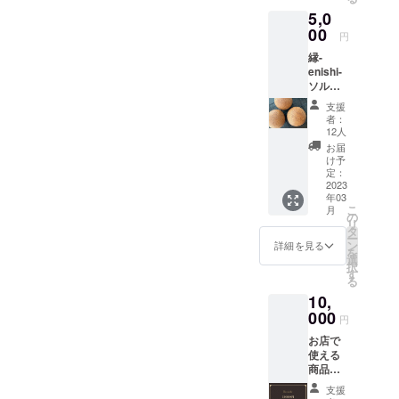
ただき
ムス
けま
す。
5,0
ます。
コーン
す。
店内製
00
○ソルガ
【内容
円
造の焼
ムドー
（予
縁-
き菓子
ナツ ○
定）】
enishi-
類や、
ソルガ
○ソルガ
ソルガ
信州産
ムクッ
ムまる
ムパン
ソルガ
キー
パン ○
支援
詰合せ
ムの素
ソルガ
者：
（グル
材
12人
ムベー
テンフ
（実、
等 ※
グル
お届
リー・
粉、パ
試作中
け予
アレル
フ
定：
の商品
ゲンフ
2023
等）、
が含ま
等 ※
年03
リー）
AKEBO
れる
試作中
こ
月
当店自
NO（株
の
為、内
の商品
リ
慢のソ
）で取
タ
容の変
が含ま
ー
ルガム
り扱い
ン
更があ
詳細を見る
れる
を
パン
をして
選
る場合
為、内
択
5000円
いる信
す
がござ
容の変
る
分の詰
州産の
いま
更があ
10,
め合わ
こだわ
す。 ※
る場合
せセッ
000
り素材
冷凍便
がござ
円
トで
など店
での発
いま
お店で
す。
内全て
送とな
す。 ※
使える
乳・
の商品
りま
冷凍便
商品券
卵・小
でご利
す。 ※
での発
（1000
麦不使
用可能
画像は
送とな
支援
0円分）
用のア