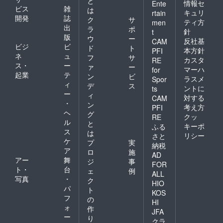
と
穫しま
情報セ
Ente
ビス
雑
は
す。。※
キュリ
rtain
開発
誌
参加ご
ク
サ
ティ方
men
希望の
出
ラ
ポ
針
t
場合は
版
ウ
ー
反社基
CAM
アテン
ビジ
ビ
ド
ト
ドいた
本方針
PFI
ネ
ュ
フ
サ
しま
カスタ
RE
ス・
ー
す。
ァ
ー
マーハ
for
2023年
起業
テ
ン
ビ
ラスメ
Spor
11
ィ
デ
ス
ントに
ts
月〜：
ー
ィ
対する
収穫し
CAM
・
ン
たソル
考え方
PFI
ヘ
ガムに
グ
クッ
RE
ついて
ル
と
キーポ
ふる
オー
ス
は
リシー
さと
ナー様
ケ
プ
実
納税
のご希
ア
ロ
施
望に
AD
アー
舞
ジ
事
沿った
FOR
ト・
台
商品に
ェ
例
ALL
加工
写真
・
ク
HIO
し、お
パ
ト
KOS
送りさ
フ
の
せてい
HI
ォ
作
ただき
JFA
ー
ます。
り
クラ