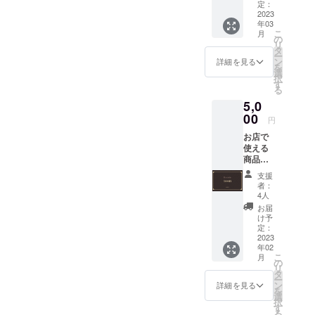
慢のグ
です。
定：
す！ ＜
商品の
ので予
となど直接
ルテン
2023
※同一工
農産物
ラベル
めご了
年03
フリー
房内で
の場合
お話しでき
に表記
承くだ
こ
月
焼菓子
卵・乳
の
＞ ・名
されま
さい。
リ
たら嬉しい
5000円
を使用
タ
称：赤
す。
※商品券
ー
分の詰
です！
してお
ン
ソルガ
詳細を見る
の有効
を
め合わ
りま
選
ムの実
期限は
択
せセッ
す。工
す
・原産
2023年
る
応援よろし
トで
房内小
国/産
12月末
5,0
す。 冷
麦の使
くお願い致
地：日
までと
凍便で
00
用、持
本/長野
円
させて
します！
お送り
込みは
県 ・サ
いただ
お店で
いたし
一切ご
イズ/重
きま
使える
ます。
ざいま
量：
す。
商品券
お客様
せん。
500g×2
（5,000
の方で
冷凍便
pac ・
支援
円分）
食べた
でお送
保存方
者：
新店舗
い時に
りいた
4人
法：直
「縁-
解凍し
しま
射日光
お届
enishi-
てお召
す。お
け予
を避
」で利
し上が
定：
客様の
け、冷
用でき
2023
りいた
方で食
暗所で
年02
る5000
だけま
べたい
保存し
こ
月
円分の
す。
の
時に解
てくだ
リ
クーポ
【内容
タ
凍して
さい。
ー
ンをお
（予
ン
お召し
詳細を見る
※画像は
を
返しさ
定）】
選
上がり
イメー
択
せてい
○ソルガ
す
いただ
ジで
る