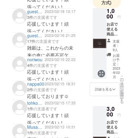
方式)
グルテン不
張っていきましょう!新
張ってください！
耐症だと気
1,0
gueste905ddca2114
2023/02/18 13:17
店舗の成功、応援して
00
づきまし
3件
の支援者です
円
おります☆
た。その
応援しています！頑
お店で
使える
時、食の大
張ってください！
商品券
guest716c8f86a074
2023/02/16 21:25
切さを身を
（1,000
17件
の支援者です
支援
もって痛感
円分）
者：
雑穀は、これからの未
新店舗
したと同時
9人
「縁-
来の食に必要不可欠で
お届
に食生活を
enishi-
noriwou
2023/02/15 22:22
け予
す。 応援しておりま
見直すキッ
」で利
定：
4件
の支援者です
用でき
2023
す。
カケがで
応援しています！頑
年02
る1000
こ
き、グルテ
月
円分の
張ってください！
の
リ
クーポ
nappa00
2023/02/15 18:31
ンフリーに
タ
ー
ンをお
ン
2件
の支援者です
詳細を見る
出会いまし
を
返しさ
選
応援しております☺️
択
た。そこか
せてい
す
る
tohkon12
2023/02/15 17:35
ただき
ら独学で勉
3,0
ます。
1件
の支援者です
強し、いつ
店内製
00
応援しています！頑
円
しか大好き
造の焼
張ってください！
お店で
き菓子
な地元長野
Musahshi
2023/02/13 10:31
使える
類や、
とグルテン
商品券
信州産
1件
の支援者です
（3,000
ソルガ