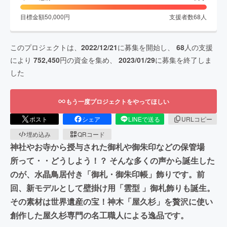
目標金額
50,000
円
支援者数
68
人
このプロジェクトは、
2022/12/21
に募集を開始し、
68
人の支援
により
752,450
円の資金を集め、
2023/01/29
に募集を終了しま
した
もう一度プロジェクトをやってほしい
ポスト
シェア
LINEで送る
URLコピー
埋め込み
QRコード
神社やお寺から授与された御札や御朱印などの保管場
所って・・どうしよう！？ そんな多くの声から誕生した
のが、水晶鳥居付き「御札・御朱印帳」飾りです。前
回、新モデルとして壁掛け用「雲型 」御札飾りも誕生。
その素材は世界遺産の宝！神木「屋久杉」を贅沢に使い
創作した屋久杉専門の名工職人による逸品です。