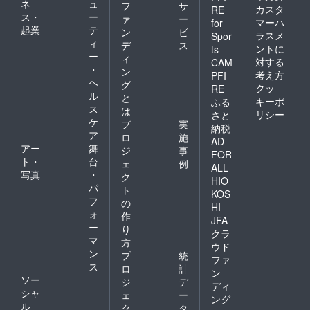
ネ
ュ
フ
サ
カスタ
RE
ス・
ー
ァ
ー
マーハ
for
起業
テ
ン
ビ
ラスメ
Spor
ィ
デ
ス
ントに
ts
ー
ィ
対する
CAM
・
ン
考え方
PFI
ヘ
グ
クッ
RE
ル
と
キーポ
ふる
ス
は
リシー
さと
ケ
プ
実
納税
ア
ロ
施
AD
アー
舞
ジ
事
FOR
ト・
台
ェ
例
ALL
写真
・
ク
HIO
パ
ト
KOS
フ
の
HI
ォ
作
JFA
ー
り
クラ
マ
方
ウド
ン
プ
統
ファ
ス
ロ
計
ン
ソー
ジ
デ
ディ
シャ
ェ
ー
ング
ル
ク
タ