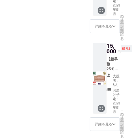
ド）15
込）
定：
社限定
2023
【内
年01
割引
容】 ■
こ
月
15%OF
神木屋
の
リ
F コー
久杉・
タ
ー
ス 一般
壁掛け
ン
詳細を見る
を
販売予
用雲型
選
択
定
（スタ
す
る
15,000
ンダー
15,
円
ド） ×
残り2
（税・
000
１社
円
送料
&【特
【超早
込） →
典】屋
割
12,750
久杉 開
25％】
円
運木札
神木屋
（税・
（七福
支援
久杉・
送料
宝船）×
者：
神明鳥
込）
１個 ※
8人
居（ス
【内
製造状
お届
タン
容】 ■
況によ
け予
ダー
神木屋
定：
り出荷
ド） 10
2023
久杉・
時期が
年01
社限定
壁掛け
遅れる
こ
月
★提供
用雲型
の
場合、
リ
付き★
（スタ
タ
早急に
ー
割引
ンダー
ン
ご連絡
詳細を見る
を
25%OF
ド） ×
選
致しま
択
F コー
１社 ※
す
す。
る
ス 定価