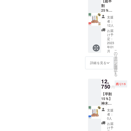
【超早
「水晶鳥居】超早割りのご
込） →
久杉 開
割
10,200
運木札
支援者様には神棚の上（天
25％】
円
（七福
神木屋
（税・
宝船）×
支援
井）に貼り、神仏に敬意を
久杉・
送料
１個 ※
者：
壁掛け
込）
製造状
12人
示す「水晶和紙」で謹製の
用雲型
【内
況によ
お届
（スタ
「雲字」を特別進呈させて
容】 ■
り出荷
け予
ンダー
神木屋
定：
時期が
頂きます。 ◉【超早割】壁掛
ド） 15
2023
久杉・
遅れる
年01
社限定
壁掛け
場合、
け用雲型のご支援者様には
こ
月
★提供
用雲型
の
早急に
リ
付き★
（コン
タ
ご連絡
屋久杉謹製オリジナル開運
ー
割引
パク
ン
致しま
詳細を見る
を
25%OF
根付◉洋・和室ともに超軽
ト） ×
選
す。
択
F コー
１社 ※
す
る
量・１秒簡単設置！★専用
ス 一般
製造状
12,
販売予
況によ
ビスで壁穴も気になりませ
残り15
定価格
750
り出荷
円
15,000
時期が
ん◉ ◉「雲型】モダン神棚、
【早割
円
遅れる
15％】
（税・
超早割りのご支援者様には
場合、
神木屋
送料
早急に
『屋久杉 開運木札（七福宝
久杉・
込）→
ご連絡
支援
壁掛け
11,250
致しま
者：
船）』を特別提供させて頂
用雲型
円
す。
0人
（スタ
（税・
お届
きます。
ンダー
送料
け予