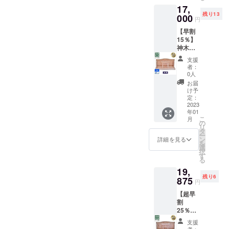
製造状
17,
20,000
況によ
残り13
円
000
り出荷
円
（税・
時期が
【早割
送料
遅れる
15％】
込）→
場合、
神木屋
15,000
早急に
久杉・
円
ご連絡
支援
神明鳥
（税・
致しま
者：
居（ス
送料
す。
0人
タン
込）
お届
ダー
【内
け予
ド） 13
容】 ■
定：
社限定
2023
神木屋
年01
割引
久杉・
こ
月
15%OF
神明鳥
の
リ
F コー
居（ス
タ
ー
ス 定価
タン
ン
詳細を見る
を
20,000
ダー
選
択
円
ド） ×
す
る
（税・
１社
19,
送料
&【特
残り6
込） →
875
典】水
円
17,000
晶和紙
【超早
円
の雲字
割
（税・
×１個 ※
25％】
送料
製造状
神木屋
込）
況によ
支援
久杉・
【内
り出荷
者：