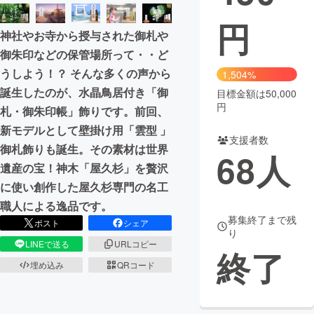
円
まちづくり・地域活性化
神社やお寺から授与された御札や
御朱印などの保管場所って・・ど
CAMPFIRE for Social Good
CAMPFIRE Creation
うしよう！？ そんな多くの声から
1,504%
CAMPFIREふるさと納税
machi-ya
コミュニティ
誕生したのが、水晶鳥居付き「御
目標金額は50,000
円
札・御朱印帳」飾りです。前回、
新モデルとして壁掛け用「雲型 」
支援者数
御札飾りも誕生。その素材は世界
68
人
遺産の宝！神木「屋久杉」を贅沢
に使い創作した屋久杉専門の名工
職人による逸品です。
募集終了まで残
ポスト
シェア
り
LINEで送る
URLコピー
終了
埋め込み
QRコード