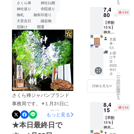
す
神木 屋久杉で作った「御札
は、特典といたしまして、
る
さくら禅
神社仏閣
ス 定価
の雲字
屋久杉で作った
7,4
御朱印帳」飾り！プロジェ
9,900円
神社巡り
寺院巡り
黄金根付をプレゼントしま
×１個 ※
残り50
（税・
80
製造状
御札
御朱印巡り
「御札 御朱印帳」
円
クトチーム一同
す！プロジェクトページ
送料
況によ
大安吉日
縁起物
【早割
込） →
り出荷
URLhttps://camp-
飾り！
厄除け
開運
15％】
7,425円
時期が
神木屋
（税・
遅れる
fire.jp/projects/729453/より
久杉・
送料
場合、
支援
神明鳥
込）
多くの方々に「水晶和紙」
早急に
者：
居（コ
【内
ご連絡
0人
御朱印帳をお届けできよう
ンパク
容】 ■
致しま
お届
ト）50
神木屋
す。
け予
に頑張りますので、SNSな
社限定
久杉・
定：
割引
2023
明神鳥
どでの拡散にご協力を頂け
年01
15%OF
居（コ
こ
月
F コー
ンパク
の
ますと幸いです。引き続
リ
ス 定価
ト） ×
タ
ー
き、宜しくお願い致しま
8,800円
１社
ン
詳細を見る
を
（税・
&【特
選
択
す。【水晶和紙】に満願成
送料
さくら禅ジャパンブランド
典】水
す
る
込） →
晶和紙
就をご祈願！ 繰返しご愛用
事務局です。 ◉１月31日に
8,4
7,480円
の雲字
残り30
（税・
15
×１個 ※
して頂ける一生モノの御朱
円
全てのリターンの発送を完
送料
もっと見る
製造状
【早割
印帳プロジェクトチーム一
込）
況によ
了致しました。本日、2月1
★本日最終日で
15％】
【内
り出荷
同
神木屋
容】 ■
日の大安吉日にお手元に届
時期が
久杉・
神木屋
遅れる
支援