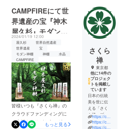
CAMPFIREにて世
界遺産の宝『神木
屋久杉』モダン神
2024/01/19 12:00
棚プロジェクト公
屋久杉
世界自然遺産
さくら
世界遺産
宝
開！
モダン神棚
神棚
水晶
禅
CAMPFIRE
東京都
他に14件の
プロジェク
トを掲載し
ています
日本の伝統
美を世に伝
皆様いつも『さくら禅』の
える「さく
クラウドファンディングに
ら禅」ブラ
https://camp-fire.jp/projects/view/371641
ンドです。
ご支援をありがとうござい
https://camp-fire.jp/projects/view/355910
もっと見る
https://camp-fire.jp/projects/view/338763