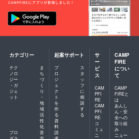
カテゴリー
起案サポート
サ
CAMP
ー
FIRE
テク
ま
プ
ス
ビ
につい
ノロ
ち
ロ
タ
ス
て
ジー
づ
ジ
ッ
・ガ
く
ェ
フ
CAM
CAMP
ジェ
り
ク
に
PFI
FIREと
ット
・
ト
相
RE
は
地
を
談
CAM
あんし
域
作
す
PFI
ん・安
活
る
る
RE
全への
性
資
コ
取り組
化
料
ミュ
み
プロ
音
請
ニ
ニュー
ダク
楽
求