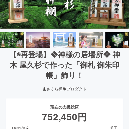
【◉再登場】❖神様の居場所❖ 神
木 屋久杉で作った「御札 御朱印
帳」飾り！
さくら禅
プロダクト
現在の支援総額
752,450
円
終了
1,504
%達成