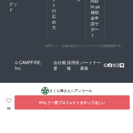
mac
グッ
ト
hi-ya
ド
の
補助
広
金申
め
請サ
方
ポー
ト
「QRコード」は株式会社デンソーウェーブの登録商標です。
© CAMPFIRE,
会社概
採用情
パートナー
Inc.
要
報
募集
さくら禅
さんへアンコール
もう一度プロジェクトをやってほしい
66