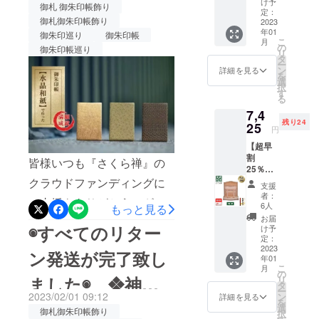
できように頑張りますの
け予
き！ ご理解
御札 御朱印帳飾り
めて参ります。【実施中プ
ト） 50
定：
とご支援を
で、SNSなどでの拡散にご
御札御朱印帳飾り
社限定
2023
ロジェクト】【水晶和紙】
年01
★提供
御朱印巡り
御朱印帳
頂ければ幸
協力を頂けますと幸いで
こ
月
付き★
に満願成就をご祈願！ 繰返
の
御朱印帳巡り
いです。
リ
割引
タ
す。【同時開催中のプロ
ー
しご愛用して頂ける一生モ
25%OF
ン
詳細を見る
を
F コー
ジェクト】【水晶和紙】に
選
ノの御朱印帳https://camp-
択
ス 定価
す
る
満願成就をご祈願！ 繰返し
8,800円
fire.jp/projects/729453/❖神
7,4
（税・
ご愛用して頂ける一生モノ
残り24
送料
25
様の居場所❖神様とのご縁
円
込） →
の御朱印帳https://camp-
【超早
を大切にできる御札・御朱
6,600円
割
（税・
fire.jp/projects/729453/❖神
皆様いつも『さくら禅』の
印帳 お祀り飾り
25％】
送料
様の居場所❖神様とのご縁
神木屋
クラウドファンディングに
込）
支援
https://camp-
久杉・
【内
者：
を大切にできる御札・御朱
ご支援をありがとうござい
明神鳥
容】 ■
6人
fire.jp/projects/view/725338
もっと見る
居（コ
神木屋
お届
印帳 お祀り飾り（白松）
ます。ご要望にお応えし、
ンパク
皆様のご健康とご多幸を心
久杉・
◉すべてのリター
け予
ト） 30
神明鳥
定：
https://camp-
今年も「水晶和紙」御朱印
よりお祈り申し上げます。
社限定
2023
居（コ
ン発送が完了致し
年01
fire.jp/projects/view/725338
★提供
帳のプロジェクトを再掲載
ンパク
プロジェクトチーム一同
こ
月
付き
ト） ×
の
ました◉ ❖神様
リ
引き続き、宜しくお願い致
致します。今回、超早割を
★ 割
１社
タ
ー
引
&【特
2023/02/01 09:12
ン
詳細を見る
します。❖神様の居場所❖
ご支援頂きました皆様に
を
の居場所❖ 神木
25%OF
典】水
選
御札御朱印帳飾り
択
F コー
晶和紙