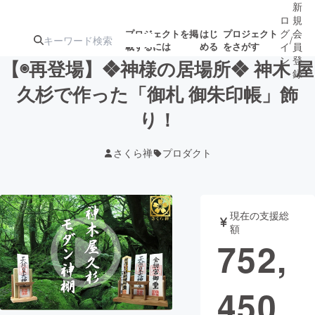
新
ロ
規
グ
会
プロジェクトを掲
はじ
プロジェクト
/
載するには
める
をさがす
イ
員
ン
登
【◉再登場】❖神様の居場所❖ 神木 屋
録
久杉で作った「御札 御朱印帳」飾
り！
人気のプロ
注目のリ
注目の新着プロ
募集終了が近いプ
もうすぐ公開
ジェクト
ターン
ジェクト
ロジェクト
されます
さくら禅
プロダクト
アート・写真
音楽
現在の支援総
テクノロジー・ガジェット
ゲーム・サ
額
752,
映像・映画
書籍・雑誌
450
ビジネス・起業
チャレンジ