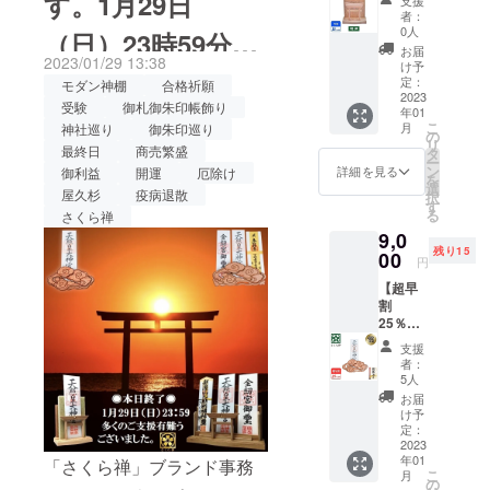
す。1月29日
くと思います。 ★本プロ
明神鳥
久杉・
場合、
者：
居（コ
神明鳥
早急に
0人
（日）23時59分迄
ジェクトでは多くのご支援
ンパク
居（コ
ご連絡
お届
2023/01/29 13:38
ト）30
ンパク
致しま
け予
者様にご支援を頂戴し、ス
★【◉再登場】❖神
社限定
ト） ×
定：
す。
モダン神棚
合格祈願
割引
2023
１社 ※
タッフ一同感謝の気持ちで
受験
御札御朱印帳飾り
年01
様の居場所❖ 神木
15%OF
製造状
こ
月
神社巡り
御朱印巡り
いっぱいです。集まったご
F コー
況によ
の
リ
ス 定価
最終日
商売繁盛
り出荷
屋久杉で作った
タ
支援金は更なる職人様との
ー
9,900円
時期が
ン
詳細を見る
御利益
開運
厄除け
を
（税・
遅れる
選
コラボ商品開発に充てさせ
「御札 御朱印帳」
屋久杉
疫病退散
択
送料
場合、
す
る
さくら禅
込） →
早急に
て頂きます。そしてすばら
飾り！
9,0
8,415円
ご連絡
残り15
しい商品を創作し！また皆
（税・
00
致しま
円
送料
す。
さまにご紹介の場でお会い
【超早
込）
割
【内
できる日の為に精進してい
25％】
容】 ■
神木屋
神木屋
きます。最後に神仏に敬意
支援
久杉・
久杉・
者：
壁掛け
を表し「御札・御朱印帳」
明神鳥
5人
用雲型
居（コ
お届
をお祀り頂けるご支援者の
（コン
ンパク
け予
パク
ト） ×
定：
皆様方に本年も大きな笑福
ト） 20
2023
１社 ※
年01
社限定
「さくら禅」ブランド事務
製造状
が訪れますよう心よりお祈
こ
月
★提供
況によ
の