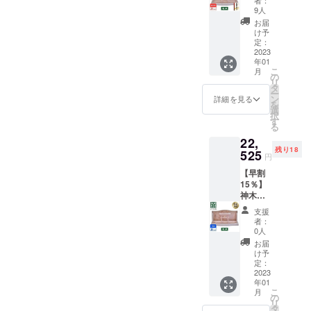
明神鳥
容】 ■
時期が
9人
居（ス
神木屋
遅れる
お届
タン
久杉・
場合、
け予
ダー
神明鳥
定：
早急に
ド） 15
2023
居（ス
ご連絡
年01
社限定
タン
致しま
こ
月
★提供
ダー
の
す。
リ
付き★
ド） ×
タ
ー
割引
１社 ※
ン
詳細を見る
を
25%OF
製造状
選
択
F コー
況によ
す
る
ス 定価
り出荷
22,
26,500
時期が
残り18
円
525
遅れる
円
（税・
場合、
【早割
送料
早急に
15％】
込） →
ご連絡
神木屋
19,875
致しま
久杉・
円
す。
支援
明神鳥
（税・
者：
居 （ス
送料
0人
タン
込）
お届
ダー
【内
け予
ド）18
容】 ■
定：
社限定
2023
神木屋
年01
割引
久杉・
こ
月
15%OF
明神鳥
の
リ
F コー
居（ス
タ