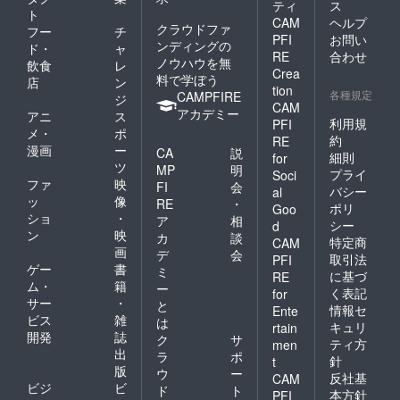
ティ
ス
ト
CAM
ヘルプ
クラウドファ
フー
チ
PFI
お問い
ンディングの
ド・
ャ
RE
合わせ
ノウハウを無
飲食
レ
Crea
料で学ぼう
店
ン
tion
各種規定
CAMPFIRE
ジ
CAM
アカデミー
アニ
ス
利用規
PFI
メ・
ポ
約
RE
漫画
ー
CA
説
細則
for
ツ
MP
明
プライ
Soci
ファ
映
FI
会
バシー
al
ッ
像
RE
・
ポリ
Goo
ショ
・
ア
相
シー
d
ン
映
カ
談
特定商
CAM
画
デ
会
取引法
PFI
ゲー
書
ミ
に基づ
RE
ム・
籍
ー
く表記
for
サー
・
と
情報セ
Ente
ビス
雑
は
キュリ
rtain
開発
誌
ク
サ
ティ方
men
出
ラ
ポ
針
t
版
ウ
ー
反社基
CAM
ビジ
ビ
ド
ト
本方針
PFI