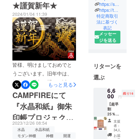
ます。『神木 屋久杉』モダ
★謹賀新年★
https://sakurazen-yakusugi.hp.peraichi.com/
一人でも多
ン神棚のプロジェクトを公
https://twitter.com/SakuraZen7
くの皆さま
2024/01/04 11:39
特定商取引
開致しました。今回、超早
に日本の伝
法に基づく
統文化の美
割をご支援頂きました皆様
表記
しさや手作
メッセー
には、特典といたしまし
りのすばら
ジを送る
て、水晶鳥居タイプのご支
しさをお伝
えし！ 伝統
援者様には、「水晶和紙」
工芸に携る
の「雲字」をプレゼント！
皆様、明けましておめでと
リターンを
多くの工房
『雲型』モダン神棚のご支
うございます。旧年中は、
や職人の
選ぶ
援者様には、『屋久杉 開運
方々に協賛
格別のご愛顧を賜り、誠に
もっと見る
する事が使
木札（七福宝船）』をプレ
6,6
ありがとうございました。
CAMPFIREにて
命です。
残り16
00
ゼント！プロジェクトペー
円
弊社の商品をお選び頂き、
『水晶和紙』御朱
【超早
ジURLhttps://camp-
多くの方に
心より感謝申し上げます。
割
fire.jp/projects/view/725339
価値ある差
25％】
印帳プロジェクト
本年も、皆様のご期待に添
神木屋
別化された
支援
より多くの方々に『神木 屋
2023/12/26 08:54
久杉・
えるよう、より一層の品質
者：
公開！
商品をご紹
神明鳥
水晶
水晶和紙
34人
久杉』モダン神棚をお届け
向上とサービスの充実に努
居（コ
介させて頂
モダン神棚
神棚
開運
お届
ンパク