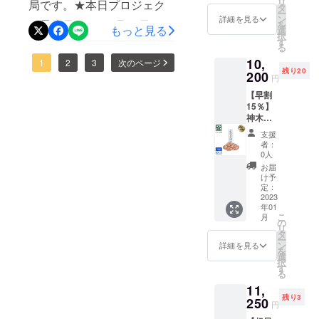
リ
局です。★本日プロジェク
付き★
り申し上げます。禅那堂株
り出荷
タ
ー
割引
時期が
ン
詳細を見る
ト最終日です。1月29日
を
式会社 さくら禅ジャパンブ
25%OF
もっと見る
遅れる
選
択
F コー
場合、
す
（日）23時59分迄★ ◉プロ
ランド事業部
る
ス 一般
早急に
10,
販売価
ジェクトも残りあとわずか
1
2
3
次のページ
ご連絡
┈┈┈┈┈┈┈୨୧┈┈┈┈
残り20
格
200
致しま
円
となりましたが！最後まで
12,000
┈┈┈┈┈┈┈┈┈┈୨୧┈
す。
【早割
円
何卒、宜しくお願い致しま
┈┈┈┈┈┈CAMPFIRE×B
15％】
（税・
神木屋
送料
す。 https://camp-
OOSTER プロジェクト
久杉・
込）→
支援
壁掛け
9,000円
fire.jp/projects/view/628440◉
者：
https://camp-
用雲型
（税・
0人
今なら★超早割25％OFF★
（コン
送料
fire.jp/projects/view/628440◉
お届
パク
込）
け予
でのご支援者様には更に★
さくら禅ジャパンブランド
ト） 20
【内
定：
社限定
2023
容】 ■
オリジナル開運アイテム★
公式：
年01
割引
神木屋
こ
月
15%OF
久杉・
をご進呈！是非、この機会
の
https://lit.link/sakurazen┈┈
リ
F コー
壁掛け
タ
ー
にラストチャンスのご支援
ス 一般
用雲型
┈┈┈┈┈୨୧┈┈┈┈┈┈
ン
詳細を見る
を
販売価
（コン
選
お待ちしております。
択
┈┈┈┈┈┈┈┈୨୧┈┈┈
格
パク
す
る
12,000
ト） ×
https://camp-
┈┈┈┈
11,
円
１社
残り3
（税・
250
&【特
fire.jp/projects/view/628440◉
円
送料
典】屋