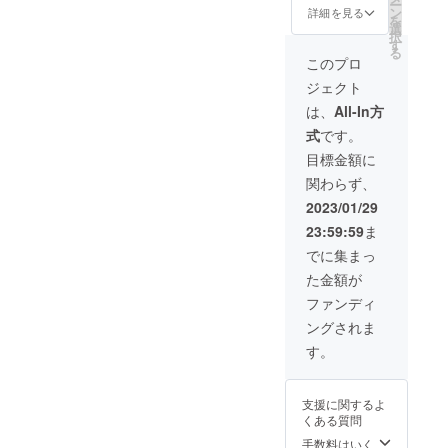
ー
ス 定価
タン
ン
詳細を見る
を
26,500
ダー
選
択
円
ド） ×
す
る
（税・
１社
このプロ
送料
&【特
ジェクト
込） →
典】水
22,525
晶和紙
は、
All-In方
円
の雲字
式
です。
（税・
×１個 ※
送料
製造状
目標金額に
込）
況によ
関わらず、
【内
り出荷
容】 ■
時期が
2023/01/29
神木屋
遅れる
23:59:59
ま
久杉・
場合、
明神鳥
早急に
でに集まっ
居（ス
ご連絡
た金額が
タン
致しま
ダー
す。
ファンディ
ド） ×
ングされま
１社 ※
製造状
す。
況によ
り出荷
時期が
支援に関するよ
遅れる
くある質問
場合、
早急に
手数料はいく