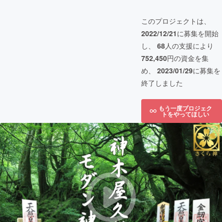
このプロジェクトは、
2022/12/21
に募集を開始
し、
68
人の支援により
752,450
円の資金を集
め、
2023/01/29
に募集を
終了しました
もう一度プロジェク
トをやってほしい