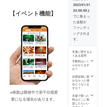
様まで
のほか
理念と
2023/01/31
宿泊権
業種は
する
通常価
23:59:59
ま
問いま
オーベ
【イベント機能】
格
せん
ルジュ
でに集まっ
24,200
が、ア
型リ
円(税込)
た金額が
ダル
ゾート
クーポ
ト、投
ホテル
ファンディ
ン利用
資勧
「sank
で
ングされま
誘、公
ara
→15,20
序良俗
hotel&s
す。
0円(税
に反す
pa 屋久
込) ※1名
る広告
島」の1
あたり
は掲載
泊2日2
3,800
支援に関するよ
するこ
食付き
円〜
くある質問
とはで
＆サウ
7,600円
きませ
ナ
手数料はいく
（２〜4
ん。 ※
agni（
らかかります
名で宿
広告掲
アグ
か？
泊の場
載期間
ニ）利
合） ※
は、
用クー
目標金額に届
宿泊先
2023年
ポン券
かなかった場
までの
6月〜8
を、ク
合どうなりま
交通費
月にな
ラウド
すか？
は含ま
りま
ファン
※画面は開発中で若干仕様変
れてお
す。
ディン
支援で困った
りませ
更になる場合があります。
グ
時はどこに相
ん。 ※
CAMPF
談したらいい
宿泊予
IRE限定
ですか？