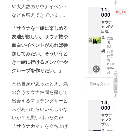
す
女での
月曜は
す。 蕎
る
ンジ施
日時
開催に
女性専
や大人数のサウナイベント
麦酒場
11,
設にて
2023年
なりま
用日で
「恵比
残り20
「サウ
000
5月13日
なども増えてきています。
す。
す。 ・
円
寿サウ
ナ＋サ
(土)14:0
・水着
毎週土
ナー」
サウナ
飯」付
0〜
をご持
曜は男
〒150-
カマPV
きのサ
「サウナを一緒に楽しめる
17:00
参くだ
性専用
0021 東
出演権
ウナ
薪サウ
さい。
日で
京都渋
友達が欲しい。サウナ旅や
＋サウ
パー
ナ＆浅
（レン
す。 ・
支援
谷区恵
ナカマ
ティー
草もん
タルあ
者：
ご利用
比寿西
面白いイベントがあれば参
アプリ
(通称：
じゃ鉄
0人
り/
時間の
1-21-5
BSC年
サウ
板焼き
¥500）
お届
延長は
加してみたい。そういうと
west21
間会員
パ）を
・10名
け予
・食事
できま
権 サウ
2023年
定：
までの
はもん
き一緒に行けるメンバーや
せん。
ナカマ
2023
4月〜6
定員に
じゃ焼
・部屋
年04
アプリ
月まで
グループを作りたい。」
なりま
き＋ア
タイプ
こ
月
開設記
各月１
の
す。
ラカル
の指定
リ
念のプ
で開催
タ
・完全
ト三品
はでき
ー
ロモー
と私自身が思ったとき、気
いたし
ン
貸切の
詳細を見る
になり
ませ
を
ション
ます。
選
ため男
ます。
ん。 ・
択
の合うサウナ仲間を探して
ムー
■開催
す
女での
・ドリ
遅れた
る
ビーに
日時
開催に
ンクは
場合
出会えるマッチングサービ
13,
出演で
2023年
なりま
別料金
も、
きる権
000
6月17日
す。
です。
円
スがあったらいいんじゃな
チェッ
利で
(土)14:0
・水着
（ラウ
クアウ
サウナ
す。 ※
0〜
をご持
いか？と思い付いたのが
ンジ内
トの時
カマア
収録時
17:00
参くだ
にて注
間は変
プリ個
間は４
「サウナカマ」
を立ち上げ
薪サウ
さい。
文）
わりま
人スポ
時間ほ
ナ＆浅
（レン
支援