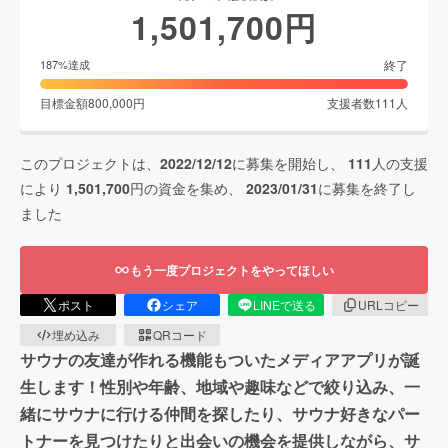
1,501,700
円
終了
187
%達成
目標金額
800,000
円
支援者数
111
人
このプロジェクトは、
2022/12/12
に募集を開始し、
111
人の支援
により
1,501,700
円の資金を集め、
2023/01/31
に募集を終了し
ました
もう一度プロジェクトをやってほしい
ポスト
シェア
LINEで送る
URLコピー
埋め込み
QRコード
サウナの友達が作れる機能もついたメディアアプリが誕
生します！性別や年齢、地域や趣味などで絞り込み、一
緒にサウナに行ける仲間を探したり、サウナ好きなパー
トナーを見つけたりと出会いの機会を提供しながら、サ