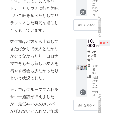
ます。そして、友人やパー
パ）を
点 ・完
け予
%OFF
できま
リBSC
2023年
定：
全予約
、7千円
せん。
トナーとサウナに行き美味
年間会
2023
4月〜6
制と
以上送
・部屋
年05
員権
月まで
なって
料無
タイプ
こ
しいご飯を食べたりしてリ
月
都内
各月１
の
おりま
料） サ
の指定
リ
（浅
で開催
タ
す。 ・
ウナ関
はでき
ラックスした時間を過ごし
ー
草）の
いたし
ン
男女で
詳細を見る
連外広
ませ
を
サウナ
ます。
選
のご利
たりもしています。
告表
ん。 ・
択
＆ラウ
■開催
す
用はで
示：な
遅れた
る
ンジ施
日時
きませ
し ※会
場合
10,
設にて
2023年
数年前は地方から上京して
ん。 ・
員カー
も、
残り10
「サウ
000
4月15日
11:30~
ドはイ
円
チェッ
きたばかりで友人となかな
ナ＋サ
(土)14:0
15:00は
メージ
クアウ
サウナ
飯」付
0〜
女性の
であ
トの時
か会えなかったり、コロナ
カマ運
きのサ
17:00
お客
り、マ
間は変
営主催
ウナ
薪サウ
様、
イペー
わりま
禍でそもそも新しい友人を
イベン
パー
ナ＆浅
15:15~
ジにて
支援
せん。
ト参加
ティー
草もん
23:00は
者：
デジタ
増やす機会も少なかったり
※店舗ま
券＋サ
(通称：
じゃ鉄
0人
男性の
ル会員
での交
ウナカ
サウ
板焼き
という状況でした。
お客様
お届
カード
通費は
マアプ
パ）を
・10名
け予
のご案
として
別途必
リBSC
2023年
定：
までの
内とな
表記す
要とな
年間会
2023
4月〜6
最近ではグループで入れる
定員に
りま
る予定
りま
年06
員権
月まで
なりま
す。(最
です。
す。 ※
こ
月
サウナ施設が増えました
都内
各月１
の
す。
終入場
下記の
リ
（浅
で開催
タ
・完全
は
店舗で
ー
が、最低4～5人のメンバー
草）の
いたし
ン
貸切の
詳細を見る
22:30)
使用で
を
サウナ
ます。
選
ため男
・毎週
が揃わないと入れない施設
きま
択
＆ラウ
■開催