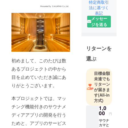
特定商取引
化するため
法に基づく
に、そして
表記
メッセー
「年齢を重
ジを送る
ねても健康
で豊かな生
活を送れる
働き世代を
リターンを
増やす」こ
とを企業理
選ぶ
初めまして、このたびは数
念として、
あるプロジェクトの中から
S.M.JAPAN
目標金額
株式会社を
目を止めていただき誠にあ
未達でも
設立する運
リターン
りがとうございます。
びとなりま
が届きま
した。 当事
す
(All-in
本プロジェクトでは、マッ
方式)
業では、サ
チング機能付きのサウナメ
ウナをきっ
1,0
00
かけとした
円
ディアアプリの開発を行う
人と人の出
サウナ
ためと、アプリのサービス
カマと
会いの場を