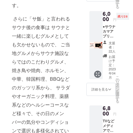
択
ト刺繍
してあ
す
す。
ニ
る
ロゴ ロ
りま
ティ：
6,0
ングT
す。 プ
○（閲
残り28
シャツ
さらに「サ飯」と言われる
00
ラス
覧、書
円
(リブ付
チック
込） イ
サウナ後の食事は サウナと
●サウナ
き)を1
等から
ベン
カマア
枚お届
再生し
ト：
一緒に楽しむグルメとして
プリ
けしま
たリサ
○（参
ビップ
す。 動
イクル
加）
支援
も欠かせないもので、 ご当
(VIP)年
物の毛
フェル
グッズ
者：
間会員
並みの
トを使
22人
購入：
地グルメからサウナ施設な
権 通常
ように
用。 消
○（5%
お届
価格
表現さ
らではのこだわりグルメ、
臭・防
け予
OFF、1
1,000円
れた
定：
臭効果
万円以
×12ヶ月
2023
焼き鳥や焼肉、ホルモン、
「フリ
の強力
上送料
年04
（年単
縫い」
な特殊
無料）
こ
月
中華、韓国料理、BBQなど
位の更
という
の
素材を
サウナ
リ
新で
刺繍技
タ
使用し
関連外
のガッツリ系から、 サラダ
ー
す）
術によ
ン
ている
詳細を見る
広告表
を
12,000
り、２
選
ので衛
示：バ
やオーガニック料理、薬膳
択
円
種類の
す
生面で
ナー広
る
→【早
サリー
も安心
系などのヘルシーコースな
告 ※会
6,8
割
刺繍
してご
員カー
50％OF
00
ど様々で、その日のメン
ワッペ
使用い
ドはイ
円
F】
ンが左
ただけ
メージ
TVなど
バーの気分やコンディショ
6,000円
胸に施
ます。
であ
メディ
サウナ
されて
熱がこ
り、マ
ンで選択も多様化されてい
アでも
カマア
いま
もりに
イペー