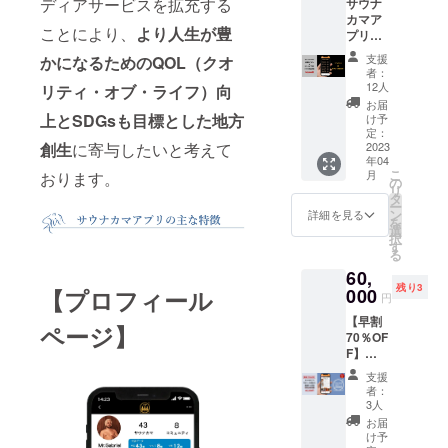
ディアサービスを拡充する
サウナ
クーポ
載する
お申込
カマア
ン券
お名前
みくだ
ことにより、
より人生が豊
プリ企
【早割
を必ず
さい。
業スポ
50％OF
ご記載
支援
かになるためのQOL（クオ
ンサー
F】 ＋
くださ
者：
＋サウ
サウナ
い。 ※
12人
リティ・オブ・ライフ）向
ナカマ
カマア
ニック
お届
アプリ
プリVIP
上とSDGsも目標とした地方
ネーム
け予
VIP年間
年間会
定：
の参加
会員権
2023
創生
に寄与したいと考えて
員権 1
も可能
年04
サウナ
名様分
です。
こ
月
おります。
カマア
2023年
の
リ
プリ企
4月に
タ
ー
業スポ
オープ
ン
詳細を見る
を
ンサー
ン予定
選
択
になれ
の、石
す
る
る権利
垣島川
60,
です。
平湾よ
残り3
サウナ
【プロフィール
000
り徒歩2
円
カマア
分の立
【早割
プリ内
地にあ
ページ】
70％OF
に支援
るリ
F】
社とし
ゾート
200,000
て会社
ホテ
支援
円
名を掲
ル、石
者：
→60,00
載させ
垣島
3人
0円 サ
ていた
SOLAIZ
お届
ウナカ
だきま
Ishigaki
け予