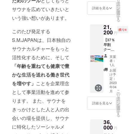
ためのツール
としてもっと
リ
プリ個
2023年
タ
原村
ト三品
→VIP年
ー
人スポ
4月から
ン
キャン
詳細を見る
サウナを広めていきたいと
になり
間会員
を
ンサー
2024年
選
プ施設
ます。
権グ
択
になれ
3月末ま
いう強い想いがあります。
す
予定し
・ドリ
レード
る
る権利
でで
ていま
ンクは
アップ
21,
です。
す。 ※
す。 ※
別料金
3,000
残り4
このたび発足する
サウナ
200
支援時
撮影場
です。
円
円】の
カマア
に備考
所まで
（ラウ
支援も
S.M.JAPANは、日本独自の
【37％
プリ内
欄に掲
の交通
ンジ内
お申込
早割
に支援
載する
費は別
にて注
みくだ
サウナカルチャーをもっと
クーポ
者とし
お名前
途御負
文）
さい。
ン】 石
てお名
を必ず
担いた
・＋サ
支援
活性化するために、そして
垣島
前を掲
ご記載
だきま
者：
ウナカ
SOLAIZ
載させ
くださ
1人
「年齢を重ねても健康で豊
す。
マアプ
Ishigaki
ていた
い。 ※
お届
リVIP年
Island
だきま
かな生活を送れる働き世代
ニック
け予
間会員
１泊１
す。 ※
定：
ネーム
権をご
を増やす」
ことを企業理念
室４名
2023
掲載期
の参加
希望の
年04
様まで
間は
も可能
方は、
こ
月
として事業活動を進めて参
素泊ま
2023年
の
です。
【BSC
リ
りクー
4月から
タ
→VIP年
ります。 また、サウナを
ー
ポン券
2024年
ン
詳細を見る
間会員
を
蒸気浴
3月末ま
選
きっかけとした人と人の出
権グ
択
サウナ
でで
す
レード
る
Newto
す。 ※
会いの場を提供し、サウナ
アップ
36,
（ニュ
支援時
3,000
ート）
に特化したソーシャルメ
000
に備考
円
円】の
利用
欄に掲
支援も