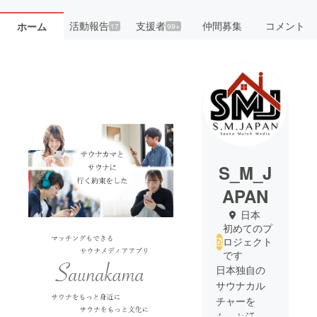
活動報告
支援者
仲間募集
コメント
ホーム
17
99+
S_M_J
APAN
日本
初めてのプ
ロジェクト
です
日本独自の
サウナカル
チャーを
もっと活性