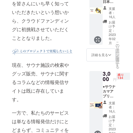
日本サ
を皆さんにいち早く知って
提供し、サ
ウナ文
支援
ウナに特化
化の発
いただきたいという想いか
者：
展を、
したソー
16人
ら、クラウドファンディン
ただ応
お届
シャルメ
援した
け予
グに初挑戦させていただく
ディアサー
い方向
定：
けのリ
2023
ビスを拡充
こととなりました。
年02
ターン
こ
することに
月
になり
の
リ
ます。
より、
タ
ー
S.M.JA
ン
詳細を見る
QOL（クオ
を
PAN株
選
択
リティ・オ
式会社
現在、サウナ施設の検索や
す
る
から、
ブ・ライ
3,0
グッズ販売、サウナに関す
感謝の
残り
フ）向上と
心を込
00
184
円
るコラムなどの情報発信サ
SDGsも目標
めてDM
●サウナ
をお送
とした地方
イトは既に存在していま
カマア
りさせ
創生に寄与
プリ
ていた
す。
ベー
だきま
します。
支援
シック
す。 な
者：
(BSC)
お、支
16人
一方で、私たちのサービス
また、メ
年間会
援時に
お届
員権 通
上乗せ
は単なる情報発信だけにと
け予
ディア内に
常価格
支援が
定：
サウナー同
どまらず、コミュニティを
500円
2023
可能と
年04