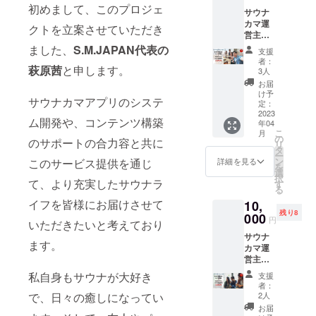
アプリ
ル：◎
15:00は
メージ
初めまして、このプロジェ
備考欄
サウナ
VIP年間
マッチ
女性の
であ
にお書
カマ運
会員権
ング：
お客
クトを立案させていただき
り、マ
きくだ
営主催
をご提
◎ サウ
様、
イペー
さい。
イベン
供しま
ました、
S.M.JAPAN代表の
ナカ
15:15~
ジにて
支援
（午前
ト参加
す。 ※
マ：◎
23:00は
者：
デジタ
中/14-
券＋サ
萩原茜
と申します。
恵比寿
（フォ
3人
男性の
ル会員
16
ウナカ
サウ
ロー、
お客様
お届
カード
時/16-
マアプ
ナーの
フォロ
け予
のご案
として
18
サウナカマアプリのシステ
リBSC
ご利用
定：
ワー）
内とな
表記す
時/18-
年間会
2023
有効期
メッ
りま
る予定
20
ム開発や、コンテンツ構築
年04
員権
限は
セー
す。(最
です。
時/19-
こ
月
都内
2023年
の
ジ：◎
終入場
のサポートの合力容と共に
21時か
リ
（浅
4月から
タ
コミュ
は
ら選
ー
草）の
1年間で
ン
ニ
このサービス提供を通じ
詳細を見る
22:30)
択）
を
サウナ
す。 ※
選
ティ：
・毎週
択
＆ラウ
て、より充実したサウナラ
サウナ
す
◎（閲
月曜は
る
ンジ施
利用権
覧、書
女性専
イフを皆様にお届けさせて
10,
設にて
は70分
込、鍵
用日で
残り8
「サウ
000
１回
付） イ
す。 ・
円
いただきたいと考えており
ナ＋サ
分、鴨
ベン
毎週土
サウナ
飯」付
蕎麦は
ト：
曜は男
ます。
カマ運
きのサ
１食分
◎（参
性専用
営主催
ウナ
です。
加、作
日で
イベン
パー
※サウナ
成）
私自身もサウナが大好き
す。 ・
支援
ト参加
ティー
を予約
グッズ
者：
ご利用
券＋サ
(通称：
する際
2人
で、日々の癒しになってい
購入：
時間の
ウナカ
サウ
の注意
◎（10
お届
延長は
マアプ