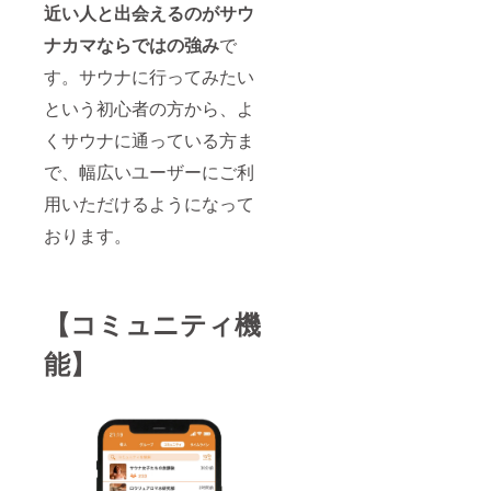
近い人と出会えるのがサウ
す。詳
しくは
ナカマならではの強み
で
現地施
設へお
す。サウナに行ってみたい
問い合
わせく
という初心者の方から、よ
ださ
くサウナに通っている方ま
い。 ※
万一の
で、幅広いユーザーにご利
キャン
セルに
用いただけるようになって
ついて
は宿泊
おります。
施設の
キャン
セル規
定に準
じま
【コミュニティ機
す。 ②
サウナ
能】
カマア
プリVIP
年間会
員権 1
名様分
通常価
格
12,000