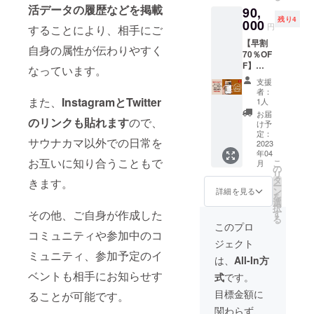
る広告
素ミス
活データの履歴などを掲載
90,
アグ
は掲載
トとで
残り4
ニ）利
000
するこ
対流を
円
することにより、相手にご
用クー
とはで
生み出
【早割
ポン券
きませ
した空
自身の属性が伝わりやすく
70％OF
【早割
ん。 ※
間で蒸
F】
50％OF
広告掲
なっています。
気浴を
300,000
F】 ＋
載期間
楽しん
支援
円
サウナ
は、
者：
でいた
→90,00
カマア
また、
InstagramとTwitter
2023年
1人
だけま
0円 サ
プリVIP
6月〜8
お届
す。 ご
のリンクも貼れます
ので、
ウナカ
年間会
月にな
け予
宿泊の
マアプ
員権 1
定：
りま
方に
サウナカマ以外での日常を
リTOP
2023
名様分
す。
は、サ
年04
ページ
《2022
ウナ利
お互いに知り合うこともで
こ
月
広告(大)
年サウ
の
用も
リ
掲載枠
ナシュ
タ
きます。
セット
ー
に３ヶ
ラン獲
ン
詳細を見る
でご提
を
月間広
得！》
選
供させ
択
告掲載
真のホ
す
その他、ご自身が作成した
ていた
る
できる
スピタ
このプロ
だきま
権利に
コミュニティや参加中のコ
リティ
す。 ①
ジェクト
なりま
サービ
石垣島
ミュニティ、参加予定のイ
す。 ※
スと 世
は、
All-In方
SOLAIZ
サウナ
界遺
Ishigaki
ベントも相手にお知らせす
式
です。
施設、
産・屋
Island
飲食
久島へ
目標金額に
ることが可能です。
１泊１
店、宿
の貢献
室４名
関わらず、
泊施設
を経営