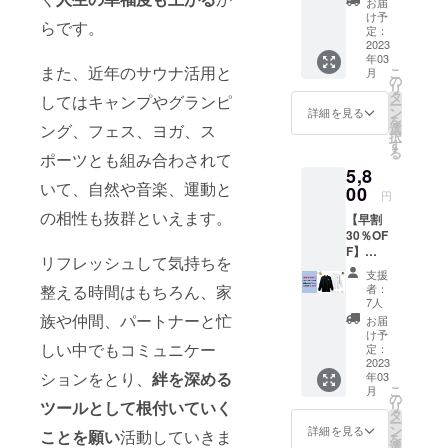
にはな
○（5%
お届
アパレ
のサー
れませ
け予
OFF、1
らです。
ルブラ
ビスを
定：
んので
万円以
ンド
2023
提供致
ご注意
上送料
年03
「Salie
しま
くださ
無料）
また、近年のサウナ活用と
こ
月
s」
す。
の
い。
サウナ
リ
COOLM
（２枚
タ
してはキャンプやグランピ
関連外
ー
AX
目の比
ン
詳細を見る
広告表
を
Salies
較表も
ング、フェス、ヨガ、ス
選
示：バ
択
ロゴサ
ご覧く
す
ナー広
る
ポーツとも組み合わされて
ウナ
ださ
告 ※会
5,8
ハット
い） プ
員カー
いて、自然や音楽、運動と
を１つ
00
ロ
ドはイ
円
お届け
フィー
メージ
の相性も抜群といえます。
【早割
しま
ル：○
であ
30％OF
す。 超
マッチ
り、マ
F】
軽量 約
ング：
イペー
リフレッシュして気持ちを
8,300円
35g。洗
◎ サウ
ジにて
支援
→5,800
濯可
ナカ
整える時間はもちろん、家
者：
デジタ
円 サウ
能。
マ：
7人
ル会員
ナカマ
ハット
族や仲間、パートナーと忙
◎（フ
お届
カード
アパレ
の表側
ォ
け予
として
しい中でもコミュニケー
ルブラ
に、放
定：
ロー、
表記す
ンド
2023
熱性に
フォロ
る予定
ションをとり、
絆を深める
年03
「Salie
優れた
ワー）
です。
こ
月
s」 5,6
素材
の
メッ
ツールとして根付いていく
リ
オンス
「COO
タ
セー
ー
ヘビー
LMAX
ン
ジ：◎
詳細を見る
ことを願い
活動していきま
を
ウェイ
」を施
選
コミュ