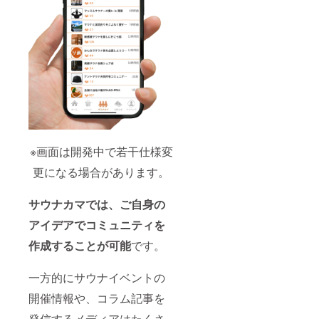
円(税込)
→
6,000円
(税込) ※
サウナ
カマア
プリVIP
年間会
員権
を、も
う１名
様分を
ご希望
※画面は開発中で若干仕様変
の際
更になる場合があります。
は、サ
ウナカ
マアプ
サウナカマでは、ご自身の
リVIP年
間会員
アイデアでコミュニティを
権リ
ターン
作成することが可能
です。
の方で
別途ご
支援を
一方的にサウナイベントの
お申込
みくだ
開催情報や、コラム記事を
さい。
発信するメディアはたくさ
※宿泊先