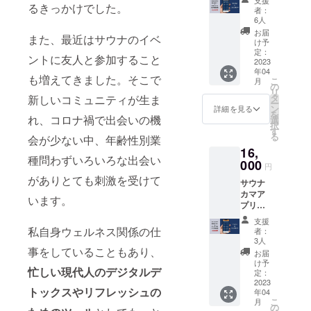
・＋サ
せん。
ンサー
るきっかけでした。
どを予
草もん
タルあ
者：
ウナカ
※店舗ま
＋サウ
定して
じゃ鉄
6人
り/
マアプ
での交
ナカマ
おりま
板焼き
¥500）
お届
リVIP年
通費は
また、最近はサウナのイベ
アプリ
す。 ※
・10名
け予
・食事
間会員
別途必
BSC年
撮影日
定：
までの
はもん
権をご
要とな
ントに友人と参加すること
間会員
2023
程は、
定員に
じゃ焼
希望の
りま
年04
権 サウ
2023年
なりま
き＋ア
も増えてきました。そこで
方は、
す。 ※
こ
月
ナカマ
6月〜9
の
す。
ラカル
【BSC
下記の
リ
アプリ
月まで
タ
・完全
新しいコミュニティが生ま
ト三品
→VIP年
店舗で
ー
個人ス
に予定
ン
貸切の
詳細を見る
になり
間会員
使用で
を
ポン
れ、コロナ禍で出会いの機
してい
選
ため男
ます。
権グ
きま
択
サーに
ます
す
女での
・ドリ
レード
す。 蕎
る
会が少ない中、年齢性別業
なれる
が、
開催に
ンクは
アップ
麦酒場
16,
権利で
メール
なりま
別料金
3,000
「恵比
種問わずいろいろな出会い
す。 サ
000
にて皆
す。
です。
円
円】の
寿サウ
ウナカ
さまの
・水着
（ラウ
支援も
がありとても刺激を受けて
ナー」
サウナ
マアプ
スケ
をご持
ンジ内
お申込
〒150-
カマア
リ内に
ジュー
参くだ
います。
にて注
みくだ
0021 東
プリ個
支援者
ルに合
さい。
文）
さい。
京都渋
人スポ
として
わせて
（レン
・＋サ
支援
谷区恵
ンサー
お名前
調整さ
私自身ウェルネス関係の仕
タルあ
者：
ウナカ
比寿西
＋サウ
を掲載
せてい
3人
り/
マアプ
1-21-5
ナカマ
事をしていることもあり、
させて
ただき
¥500）
お届
リVIP年
west21
アプリ
いただ
ます。
け予
・食事
間会員
忙しい現代人のデジタルデ
VIP年間
きま
定：
※撮影場
はもん
権をご
会員権
2023
す。 ※
所は奥
じゃ焼
希望の
トックスやリフレッシュの
年04
サウナ
掲載期
多摩方
き＋ア
方は、
こ
月
カマア
間は
の
面の檜
ラカル
【BSC