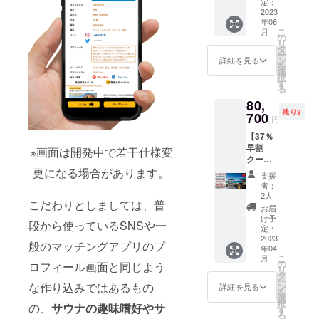
マアプ
す。 ※
定：
Island
リTOP
2023
掲載期
の1泊１
年06
ページ
間は
室４名
こ
月
広告(中)
2023年
の
様まで
リ
掲載枠
4月から
タ
素泊ま
ー
に３ヶ
2024年
ン
りクー
詳細を見る
を
月間広
3月末ま
選
ポン券
択
告掲載
でで
す
を、ク
る
できる
す。 ※
ラウド
80,
権利に
支援時
ファン
残り3
なりま
700
に備考
ディン
円
す。 ※
欄に掲
グ
【37％
サウナ
載する
CAMPF
早割
施設、
会社名
※画面は開発中で若干仕様変
IRE限定
クーポ
飲食
を必ず
にて５
ン】
更になる場合があります。
店、宿
ご記載
枠のみ
支援
sankar
泊施設
くださ
ご提供
者：
a
のほか
い。
2人
させて
こだわりとしましては、普
hotel&s
業種は
いただ
お届
pa 屋久
問いま
け予
きま
段から使っているSNSや一
島 “マナ
せん
定：
す。 サ
サラ
2023
が、ア
ウナは
般のマッチングアプリのプ
年04
ヴィ
ダル
蒸気浴
こ
月
ラ”１泊
ト、投
の
ロフィール画面と同じよう
Newto
リ
２食付
資勧
タ
（ニュ
ー
クーポ
誘、公
な作り込みではあるもの
ン
詳細を見る
ート）
を
ン券 サ
序良俗
選
で、蒸
択
の、
サウナの趣味嗜好やサ
ウナ
に反す
す
気と酵
る
agni（