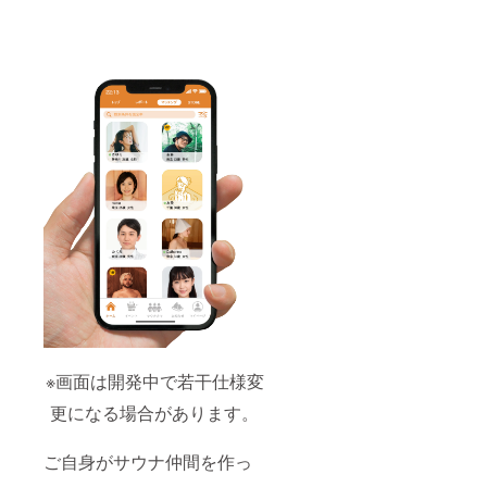
ターン
こちら
の方で
のサウ
別途ご
ナ利用
支援を
クーポ
お申込
ン券
みくだ
も、今
さい。
回セッ
※宿泊先
トでご
石垣島
提供さ
SOLAIZ
せてい
Ishigaki
ただき
Island
ます。
沖縄県
①sank
石垣市
ara
川平
hotel&s
835-1
pa 屋久
島 “マナ
サラ
ヴィ
ラ”１泊
２食付
※画面は開発中で若干仕様変
きクー
ポン券
更になる場合があります。
サウナ
agni（
アグ
ご自身がサウナ仲間を作っ
ニ）利
用クー