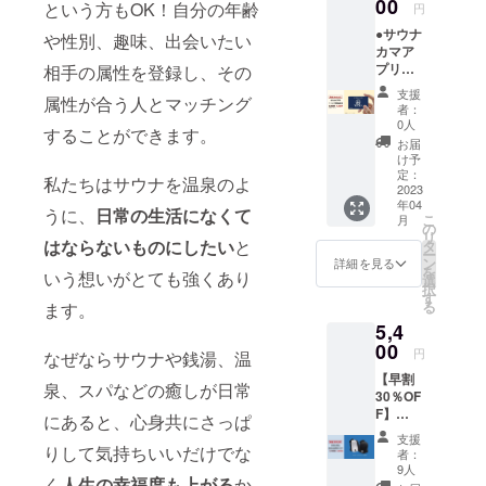
メ
00
ロ
という方もOK！自分の年齢
円
ニュー
フィー
●サウナ
の場合
や性別、趣味、出会いたい
ル：○
カマア
で、VIP
マッチ
プリ
相手の属性を登録し、その
会員権
ング：
ベー
をご希
◎ サウ
支援
属性が合う人とマッチング
シック
望の方
ナカ
者：
(BSC)
はこち
マ：
0人
することができます。
年間会
らご支
◎（フ
お届
員権 通
援を追
ォ
け予
常価格
加でお
定：
ロー、
私たちはサウナを温泉のよ
500円
2023
申込み
フォロ
年04
×12ヶ月
くださ
ワー）
うに、
日常の生活
になくて
こ
月
（年単
い。 ※
の
メッ
リ
位の更
はならないものにしたい
と
他の
タ
セー
ー
新で
BSC会
ン
ジ：◎
詳細を見る
を
いう想いがとても強くあり
す）
員権付
選
コミュ
択
6,000円
きリ
す
ニ
る
ます。
→【早
ターン
ティ：
5,4
割
を支援
○（閲
20％OF
00
してい
覧、書
円
なぜならサウナや銭湯、温
F】
ない場
込） イ
【早割
4,800円
合、こ
ベン
泉、スパなどの癒しが日常
30％OF
サウナ
のリ
ト：
F】
カマア
ターン
にあると、心身共にさっぱ
○（参
7,700円
プリの
だけで
加）
支援
→5,400
りして気持ちいいだけでな
BSC会
はVIP年
グッズ
者：
円 サウ
員様に
間会員
9人
購入：
く
人生の幸福度も上がる
か
ナカマ
は以下