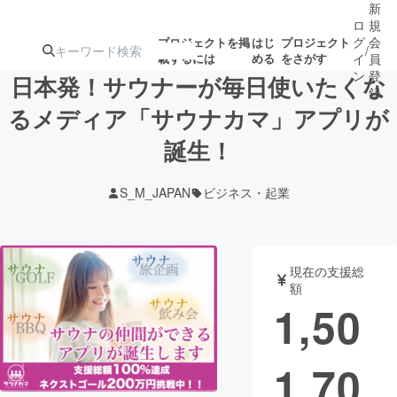
新
ロ
規
グ
会
プロジェクトを掲
はじ
プロジェクト
/
載するには
める
をさがす
イ
員
ン
登
日本発！サウナーが毎日使いたくな
録
るメディア「サウナカマ」アプリが
誕生！
人気のプロ
注目のリ
注目の新着プロ
募集終了が近いプ
もうすぐ公開
ジェクト
ターン
ジェクト
ロジェクト
されます
S_M_JAPAN
ビジネス・起業
アート・写真
音楽
現在の支援総
テクノロジー・ガジェット
ゲーム・サ
額
1,50
映像・映画
書籍・雑誌
1,70
ビジネス・起業
チャレンジ