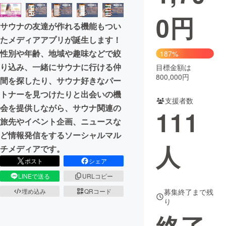
0
円
まちづくり・地域活性化
サウナの友達が作れる機能もつい
たメディアアプリが誕生します！
CAMPFIRE for Social Good
CAMPFIRE Creation
性別や年齢、地域や趣味などで絞
187%
CAMPFIREふるさと納税
machi-ya
コミュニティ
り込み、一緒にサウナに行ける仲
目標金額は
800,000円
間を探したり、サウナ好きなパー
トナーを見つけたりと出会いの機
支援者数
会を提供しながら、サウナ関連の
111
旅先やイベント企画、ニュースな
ど情報発信をするソーシャルマル
人
チメディアです。
ポスト
シェア
LINEで送る
URLコピー
募集終了まで残
埋め込み
QRコード
り