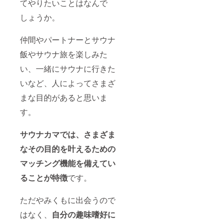
てやりたいことはなんで
ポン券
2名1室
しょうか。
通常価
格
仲間やパートナーとサウナ
118,600
円(税込)
飯やサウナ旅を楽しみた
クーポ
ン利用
い、一緒にサウナに行きた
で
→74,70
いなど、人によってさまざ
0円(税
込) ※1名
まな目的があると思いま
あたり
す。
37,350
円 ※宿
泊先ま
サウナカマでは、さまざま
での交
通費は
なその目的を叶えるための
含まれ
ており
マッチング機能を備えてい
ませ
ん。 ※
ることが特徴
です。
宿泊予
約日は
繁忙期
ただやみくもに出会うので
を除く
はなく、
自分の趣味嗜好に
平日に
限りま