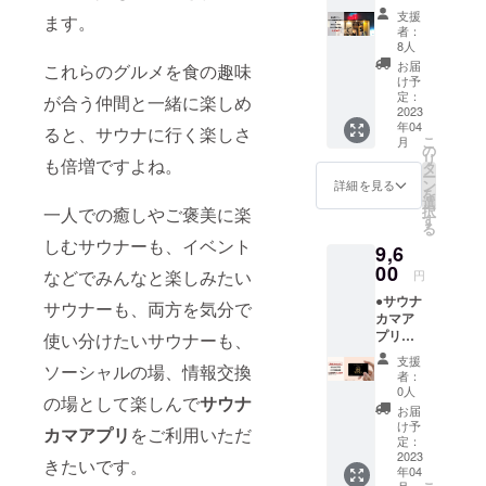
取り上
プリの
す。
くく、
ジにて
支援
ます。
げられ
VIP会員
（画像
耐熱性
者：
デジタ
ている
様には
は刺繍
8人
に優れ
ル会員
今話題
以下の
前の下
ていま
お届
これらのグルメを食の趣味
カード
の蕎麦
サービ
地イラ
け予
す。
として
酒場
スを提
定：
ストに
が合う仲間と一緒に楽しめ
【サイ
表記す
「恵比
2023
供致し
なりま
ズ】
る予定
年04
寿サウ
ると、サウナに行く楽しさ
ます。
す。）
FREE（
です。
こ
月
ナー」
（２枚
の
袖口は
男女兼
リ
も倍増ですよね。
のサウ
目の比
タ
人気の
用） 周
ー
ナ利用
較表も
ン
リブ有
詳細を見る
囲
を
権＋鴨
ご覧く
選
りで、
72cm、
択
一人での癒しやご褒美に楽
蕎麦
ださ
す
着心地
高さ
る
セット
い） プ
の良い1
24cm
しむサウナーも、イベント
9,6
＋サウ
ロ
枚。 襟
【洗濯
ナカマ
00
フィー
はひと
などでみんなと楽しみたい
時のご
円
アプリ
ル：◎
手間加
注意】
●サウナ
BSC年
マッチ
サウナーも、両方を気分で
えた二
※乾燥機
カマア
間会員
ング：
本針縫
不可 ※
プリ
使い分けたいサウナーも、
権をご
◎ サウ
製で、
洗濯機
ビップ
提供し
ナカ
着用を
使用時
支援
ソーシャルの場、情報交換
(VIP)年
ます。
マ：◎
重ねて
者：
は洗濯
間会員
※恵比寿
（フォ
0人
も伸び
ネット
の場として楽しんで
サウナ
権 通常
サウ
ロー、
にくい
お届
をご使
価格
ナーの
フォロ
け予
仕様に
用下さ
カマアプリ
をご利用いただ
1,000円
ご利用
定：
ワー）
なって
い ※手
×12ヶ月
2023
有効期
メッ
きたいです。
いま
洗いさ
年04
（年単
限は
セー
す。 素
れる場
月