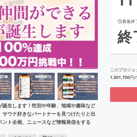
募集終
CAMPFIRE for Social Good
CAMPFIRE Creation
終
CAMPFIREふるさと納税
machi-ya
コミュニティ
このプロジェ
1,501,700
円
が誕生します！性別や年齢、地域や趣味など
、サウナ好きなパートナーを見つけたりと出
ベント企画、ニュースなど情報発信をする