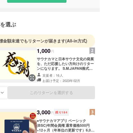
・ライフ）向上とSDGsも目標とした地方創生に
す。
を選ぶ
ディア内にサウナー同士のマッチングシステムを導
とにより、同じ趣味嗜好を持つ仲間に遭遇できる機
まにご提供し今までになかった新しい形のコミュニ
標金額未達でもリターンが届きます
(All-in方式)
現させます。
1,000
円
サウナカマと日本サウナ文化の発展
を、ただ応援したい方向けのリター
ンになります。 S.M.JAPAN株式会
社から、感謝の心を込めてDMをお
支援者：16人
送りさせていただきます。 なお、支
お届け予定：2023年02月
援時に上乗せ支援が可能となってお
ります。 応援のお気持ち上乗せ大歓
迎いたします！
このリターンを選択する
る
3,000
円
残り
184
●サウナカマアプリ ベーシック
(BSC)年間会員権 通常価格500円
×12ヶ月（年単位の更新です）6,000