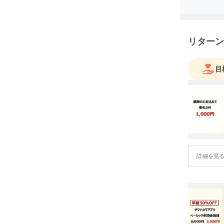
ティ・オブ
寄与しま
リターン
また、メ
入するこ
会を皆さ
目
ティを実
詳細を見