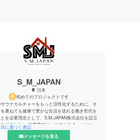
S_M_JAPAN
日本
初めてのプロジェクトです
のサウナカルチャーをもっと活性化するために、そ
齢を重ねても健康で豊かな生活を送れる働き世代を
とを企業理念として、S.M.JAPAN株式会社を設立
となりました。 当事業では、サウナをきっかけとし
引法に基づく表記
の出会いの場を提供し、サウナに特化したソーシャ
メッセージを送る
サービスを拡充することにより、QOL（クオリ