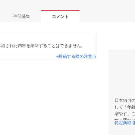
仲間募集
コメント
承認された内容を削除することはできません。
※投稿する際の注意点
日本独自
して「年
増やす」こ
する運び
特定商取
た人と人
ルメディア