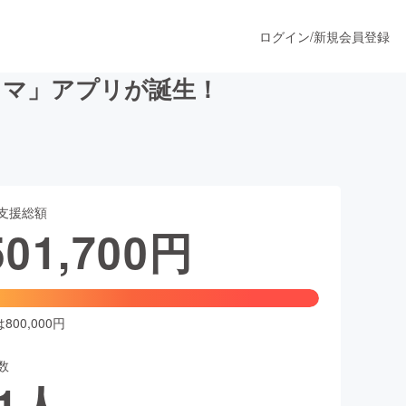
ログイン
/
新規会員登録
カマ」アプリが誕生！
うすぐ公開されます
支援総額
プロダクト
501,700
円
ファッション
スポーツ
00,000円
数
ア
ソーシャルグッド
1
人