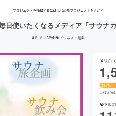
プロジェクトを掲載するには
はじめる
プロジェクトをさがす
毎日使いたくなるメディア「サウナ
S_M_JAPAN
ビジネス・起業
注目のリターン
注目の新着プロジェクト
募集終了が近いプロジェクト
も
現在の
音楽
舞台・パフォーマンス
1,
ゲーム・サービス開発
フード・飲食店
187%
書籍・雑誌出版
アニメ・漫画
目標金額は8
支援者
チャレンジ
ビューティー・ヘルスケ
11