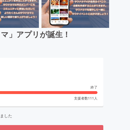
カマ」アプリが誕生！
終了
支援者数
111
人
ました