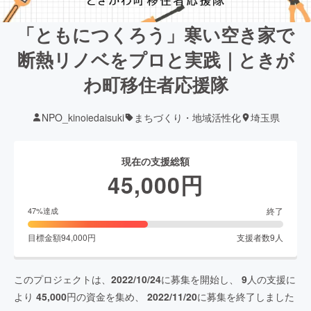
「ともにつくろう」寒い空き家で
断熱リノベをプロと実践｜ときが
わ町移住者応援隊
NPO_kinoiedaisuki
まちづくり・地域活性化
埼玉県
現在の支援総額
45,000
円
終了
47
%達成
目標金額
94,000
円
支援者数
9
人
このプロジェクトは、
2022/10/24
に募集を開始し、
9
人の支援に
より
45,000
円の資金を集め、
2022/11/20
に募集を終了しました