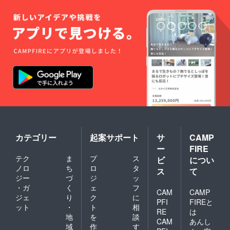
す。 と
きがわ
の食材
をたっ
ぷり
使った
昼食付
き ※場
所：埼
玉県と
きがわ
町（参
加者ご
自身で
お越し
くださ
い） ※
カテゴリー
起案サポート
サ
CAMP
大人
ー
FIRE
（高校
テク
ま
プ
ス
ビ
につい
生以
上）1名
ノロ
ち
ロ
タ
ス
て
の参加
ジー
づ
ジ
ッ
権で
・ガ
く
ェ
フ
CAM
CAMP
す。 ※
ジェ
り
ク
に
工具は
PFI
FIREと
ット
・
ト
相
ご用意
RE
は
地
を
談
しま
CAM
あんし
す。 ※
域
作
す