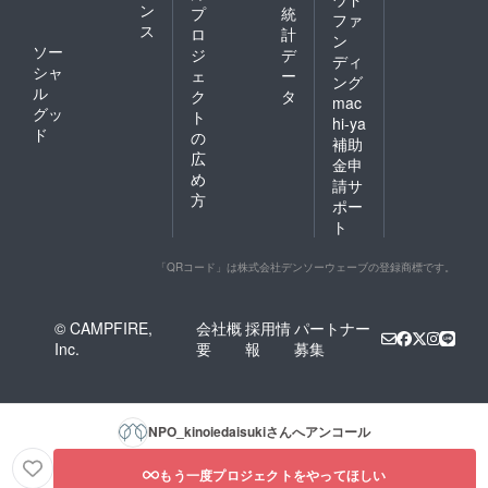
ン
プ
統
ファ
ス
ロ
計
ン
ソー
ジ
デ
ディ
シャ
ェ
ー
ング
ル
ク
タ
mac
グッ
ト
hi-ya
ド
の
補助
広
金申
め
請サ
方
ポー
ト
「QRコード」は株式会社デンソーウェーブの登録商標です。
© CAMPFIRE,
会社概
採用情
パートナー
Inc.
要
報
募集
NPO_kinoiedaisuki
さんへアンコール
もう一度プロジェクトをやってほしい