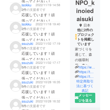
NPO_k
張ってください！
isokku
2022/11/19 14:58
inoied
2件
の支援者です
応援しています！頑
aisuki
張ってください！
isokku
2022/11/18 19:40
日本
2件
の支援者です
他に2件の
応援しています！頑
プロジェク
トを掲載し
張ってください！
ssuzuki
2022/11/02 17:19
ています
5件
の支援者です
家づくりを
応援しています！頑
通じて、森
張ってください！
の循環利
ssuzuki
2022/11/02 17:17
用、森と共
https://www.kinoie.org/
5件
の支援者です
生するライ
https://tokigawa-tokinowa.jp/
応援しています！頑
フスタイル
https://tokigawa-kyoshitsu.jp/
張ってください！
特定商取引
が世の中に
ssuzuki
2022/10/28 16:35
法に基づく
5件
の支援者です
広がり定着
表記
応援しています！頑
することを
メッセー
張ってください！
目指して活
ジを送る
ssuzuki
2022/10/28 16:32
動していま
5件
の支援者です
す。今回