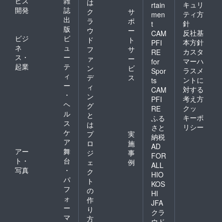
ビス
雑
は
キュリ
rtain
開発
誌
ク
サ
ティ方
men
出
ラ
ポ
針
t
版
ウ
ー
反社基
CAM
ビジ
ビ
ド
ト
本方針
PFI
ネ
ュ
フ
サ
カスタ
RE
ス・
ー
ァ
ー
マーハ
for
起業
テ
ン
ビ
ラスメ
Spor
ィ
デ
ス
ントに
ts
ー
ィ
対する
CAM
・
ン
考え方
PFI
ヘ
グ
クッ
RE
ル
と
キーポ
ふる
ス
は
リシー
さと
ケ
プ
実
納税
ア
ロ
施
AD
アー
舞
ジ
事
FOR
ト・
台
ェ
例
ALL
写真
・
ク
HIO
パ
ト
KOS
フ
の
HI
ォ
作
JFA
ー
り
クラ
マ
方
ウド