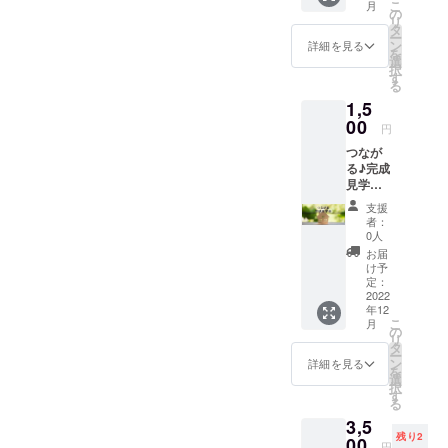
こ
月
ショップ
にてお
の
リ
送りし
「ときがわ
タ
ー
ます。
ン
詳細を見る
森の教室」
を
選
択
なども、と
す
る
きがわ町の
1,5
方々と一緒
00
円
に行ってい
つなが
ます。
る♪完成
見学
会 参
これらの組
支援
加権 こ
者：
みを通し
れから
0人
移住を
て、木の
お届
検討さ
け予
町・ときが
れる
定：
わ町がもっ
方、既
2022
年12
に移住
と元気で楽
こ
月
された
の
しい町に
リ
方、空
タ
ー
なって、持
き家活
ン
詳細を見る
を
用に関
選
続可能な森
択
心があ
す
の環境が維
る
る方、
3,5
DIYが好
持されるこ
残り2
きな方
00
とを目指し
円