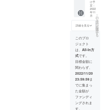
具の改
ための
き家活
け予
修方法
ポイン
定：
用のコ
を学ぶ
2022
トを教
ト、DIY
年11
【断熱
えても
リノベ
こ
月
建具
らい実
の
のコト
リ
編】
践する
タ
語り合
ー
ワーク
ワーク
ン
いま
詳細を見る
を
ショッ
ショッ
選
しょ
択
プ 参
プ。 畳
す
う。 茶
る
加権 プ
の間の
菓付き
このプロ
ロの大
リビン
※場所：
ジェクト
工さん
グ、フ
埼玉県
や設計
ローリ
ときが
は、
All-In方
士か
ングの
わ町
式
です。
ら、窓
ダイニ
（参加
断熱を
ングの
者ご自
目標金額に
高める
床を撤
身でお
関わらず、
ための
去し、
越しく
ポイン
床下地
ださ
2022/11/20
トを教
をつ
い） ※
23:59:59
ま
えても
くっ
大人
らい実
て、断
（高校
でに集まっ
践する
熱材を
生以
た金額が
ワーク
設置。
上）1名
ショッ
仕上げ
の参加
ファンディ
プ。 リ
に、と
権で
ングされま
ビング&
きがわ
す。 ※
ダイニ
のヒノ
詳細の
す。