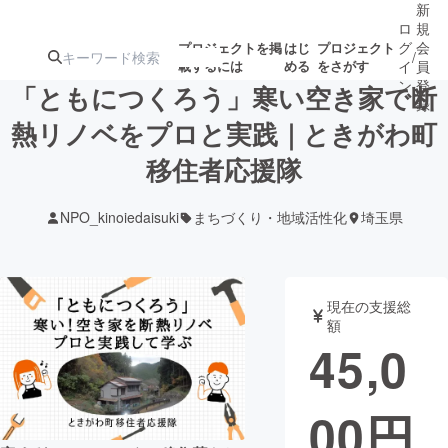
新
ロ
規
グ
会
プロジェクトを掲
はじ
プロジェクト
/
載するには
める
をさがす
イ
員
ン
登
「ともにつくろう」寒い空き家で断
録
熱リノベをプロと実践｜ときがわ町
移住者応援隊
人気のプロ
注目のリ
注目の新着プロ
募集終了が近いプ
もうすぐ公開
ジェクト
ターン
ジェクト
ロジェクト
されます
NPO_kinoiedaisuki
まちづくり・地域活性化
埼玉県
アート・写真
音楽
現在の支援総
テクノロジー・ガジェット
ゲーム・サ
額
45,0
映像・映画
書籍・雑誌
00
円
ビジネス・起業
チャレンジ