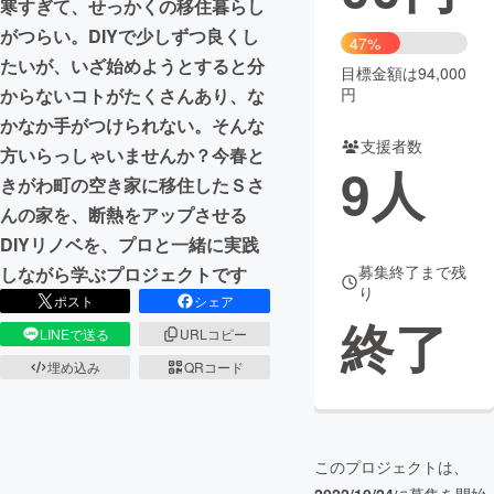
寒すぎて、せっかくの移住暮らし
がつらい。DIYで少しずつ良くし
まちづくり・地域活性化
47%
たいが、いざ始めようとすると分
目標金額は94,000
円
からないコトがたくさんあり、な
CAMPFIRE for Social Good
CAMPFIRE Creation
かなか手がつけられない。そんな
CAMPFIREふるさと納税
machi-ya
コミュニティ
支援者数
方いらっしゃいませんか？今春と
9
人
きがわ町の空き家に移住したＳさ
んの家を、断熱をアップさせる
DIYリノベを、プロと一緒に実践
募集終了まで残
しながら学ぶプロジェクトです
り
ポスト
シェア
終了
LINEで送る
URLコピー
埋め込み
QRコード
このプロジェクトは、