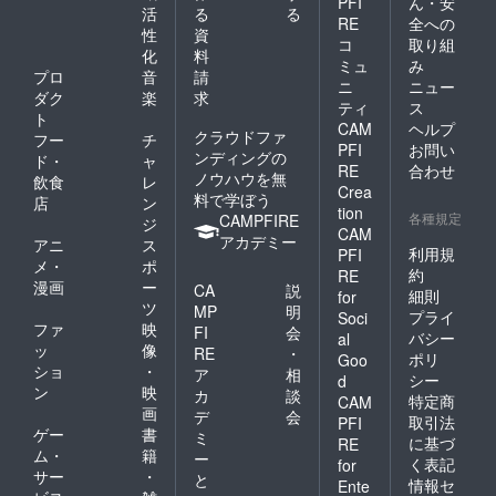
PFI
ん・安
詳細の
活
る
る
RE
全への
ご案内
性
資
をお申
コ
取り組
化
料
し込み
ミュ
み
プロ
音
請
後にお
ニ
ニュー
送りし
ダク
楽
求
ティ
ス
ます。
ト
CAM
ヘルプ
クラウドファ
フー
チ
PFI
お問い
ンディングの
ド・
ャ
RE
合わせ
ノウハウを無
飲食
レ
Crea
料で学ぼう
店
ン
tion
各種規定
CAMPFIRE
ジ
CAM
アカデミー
アニ
ス
利用規
PFI
メ・
ポ
約
RE
漫画
ー
CA
説
細則
for
ツ
MP
明
プライ
Soci
ファ
映
FI
会
バシー
al
ッ
像
RE
・
ポリ
Goo
ショ
・
ア
相
シー
d
ン
映
カ
談
特定商
CAM
画
デ
会
取引法
PFI
ゲー
書
ミ
に基づ
RE
ム・
籍
ー
く表記
for
サー
・
と
情報セ
Ente