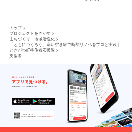
（高校
ロの大
生以
工さん
上）1名
や設計
の参加
士か
権で
ら、窓
す。 ※
断熱を
トップ
>
工具は
高める
プロジェクトをさがす
>
でご用
ための
まちづくり・地域活性化
>
意しま
ポイン
す。 ※
「ともにつくろう」寒い空き家で断熱リノベをプロと実践｜
トを教
詳細の
えても
ときがわ町移住者応援隊
>
ご案内
らい実
支援者
をお申
践する
し込み
ワーク
後にお
ショッ
送りし
プ。 リ
ます。
ビング&
ダイニ
ングの
障子
を、断
熱性能
がグン
と上が
る断熱
障子に
リノベ
しま