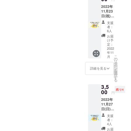
がつな
て活動して
2022年
がる完
11月23
成見学
います。
日(祝)
会 DIY
（雨天
リノ
支援
時は12
ベ・
者：
月3日
ワーク
6人
(土)にふ
ショッ
お届
りか
プで完
け予
え） 床
成させ
定：
の断熱
2022
たリビ
年11
リノベ
ング＆
こ
月
方法を
ダイニ
の
リ
学ぶ
ング
タ
ー
【断
が、ど
ン
詳細を見る
を
熱・仕
う仕上
選
択
上げ
がった
す
る
編】
か見学
3,5
ワーク
くださ
残り4
ショッ
00
い。 と
円
プ 参
きがわ
2022年
加権 プ
の美味
11月27
ロの大
しいお
日(日)
工さん
茶を飲
（雨天
や設計
みなが
支援
でも実
士に、
ら、移
者：
施予
断熱を
住のコ
4人
定） 建
高める
ト、空
お届