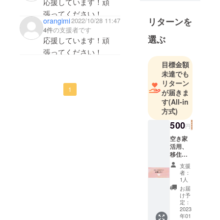
応援しています！頑
は、ときが
張ってください！
わの空き家
リターンを
orangimi
2022/10/28 11:47
を活用する
4件
の支援者です
選ぶ
移住者さん
応援しています！頑
達を応援し
張ってください！
たいと立ち
目標金額
上がりまし
未達でも
リターン
た。
1
が届きま
す
(All-in
家づくりの
方式)
サポートと
500
共に、移住
円
を応援する
空き家
活用、
取り組み
移住者
「ときが
をただ
支援
わ・ときの
ただ応
者：
援！ 感
1人
わ」や、森
謝の気
お届
と共生する
持ちと
け予
完成写
暮らしを体
定：
真を
2023
験ワーク
年01
メール