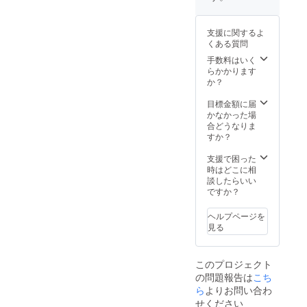
ングの
キ無垢
ご案内
障子
板をは
をお申
を、断
りま
し込み
支援に関するよ
熱性能
す。 と
後にお
くある質問
がグン
きがわ
送りし
と上が
の食材
手数料はいく
ます。
る断熱
をたっ
らかかります
障子に
ぷり
か？
リノベ
使った
しま
昼食付
目標金額に届
す。 と
き 2022
かなかった場
きがわ
年11月
合どうなりま
の食材
27日
すか？
をたっ
(日)
ぷり
（雨天
支援で困った
使った
でも実
時はどこに相
昼食付
施予
談したらいい
き ※場
定） 建
ですか？
所：埼
具の改
玉県と
修方法
ヘルプページを
きがわ
を学ぶ
見る
町（参
【断熱
加者ご
建具
自身で
編】
このプロジェクト
お越し
ワーク
の問題報告は
こち
くださ
ショッ
い） ※
ら
よりお問い合わ
プ 参
大人
加権 プ
せください