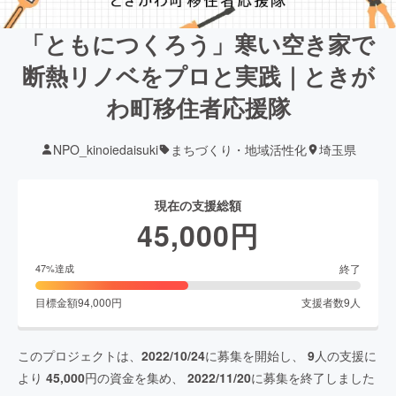
「ともにつくろう」寒い空き家で
断熱リノベをプロと実践｜ときが
わ町移住者応援隊
NPO_kinoiedaisuki
まちづくり・地域活性化
埼玉県
現在の支援総額
45,000
円
終了
47
%達成
目標金額
94,000
円
支援者数
9
人
このプロジェクトは、
2022/10/24
に募集を開始し、
9
人の支援に
より
45,000
円の資金を集め、
2022/11/20
に募集を終了しました