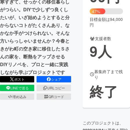
寒すぎて、せっかくの移住暮らし
がつらい。DIYで少しずつ良くし
まちづくり・地域活性化
47%
たいが、いざ始めようとすると分
目標金額は94,000
円
からないコトがたくさんあり、な
CAMPFIRE for Social Good
CAMPFIRE Creation
かなか手がつけられない。そんな
CAMPFIREふるさと納税
machi-ya
コミュニティ
支援者数
方いらっしゃいませんか？今春と
9
人
きがわ町の空き家に移住したＳさ
んの家を、断熱をアップさせる
DIYリノベを、プロと一緒に実践
募集終了まで残
しながら学ぶプロジェクトです
り
ポスト
シェア
終了
LINEで送る
URLコピー
埋め込み
QRコード
このプロジェクトは、