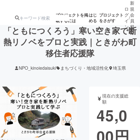
新
ロ
規
グ
会
プロジェクトを掲
はじ
プロジェクト
/
載するには
める
をさがす
イ
員
ン
登
「ともにつくろう」寒い空き家で断
録
熱リノベをプロと実践｜ときがわ町
移住者応援隊
人気のプロ
注目のリ
注目の新着プロ
募集終了が近いプ
もうすぐ公開
ジェクト
ターン
ジェクト
ロジェクト
されます
NPO_kinoiedaisuki
まちづくり・地域活性化
埼玉県
アート・写真
音楽
現在の支援総
テクノロジー・ガジェット
ゲーム・サ
額
45,0
映像・映画
書籍・雑誌
00
円
ビジネス・起業
チャレンジ