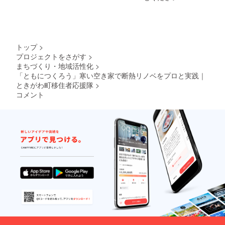
（高校
ロの大
生以
工さん
上）1名
や設計
の参加
士か
権で
ら、窓
す。 ※
断熱を
トップ
>
工具は
高める
プロジェクトをさがす
>
でご用
ための
まちづくり・地域活性化
>
意しま
ポイン
す。 ※
「ともにつくろう」寒い空き家で断熱リノベをプロと実践｜
トを教
詳細の
えても
ときがわ町移住者応援隊
>
ご案内
らい実
コメント
をお申
践する
し込み
ワーク
後にお
ショッ
送りし
プ。 リ
ます。
ビング&
ダイニ
ングの
障子
を、断
熱性能
がグン
と上が
る断熱
障子に
リノベ
しま