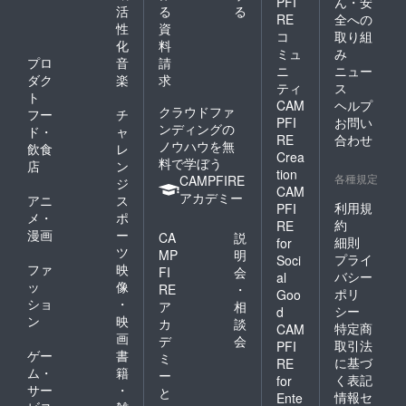
PFI
ん・安
詳細の
活
る
る
RE
全への
ご案内
性
資
をお申
コ
取り組
化
料
し込み
ミュ
み
プロ
音
請
後にお
ニ
ニュー
送りし
ダク
楽
求
ティ
ス
ます。
ト
CAM
ヘルプ
クラウドファ
フー
チ
PFI
お問い
ンディングの
ド・
ャ
RE
合わせ
ノウハウを無
飲食
レ
Crea
料で学ぼう
店
ン
tion
各種規定
CAMPFIRE
ジ
CAM
アカデミー
アニ
ス
利用規
PFI
メ・
ポ
約
RE
漫画
ー
CA
説
細則
for
ツ
MP
明
プライ
Soci
ファ
映
FI
会
バシー
al
ッ
像
RE
・
ポリ
Goo
ショ
・
ア
相
シー
d
ン
映
カ
談
特定商
CAM
画
デ
会
取引法
PFI
ゲー
書
ミ
に基づ
RE
ム・
籍
ー
く表記
for
サー
・
と
情報セ
Ente