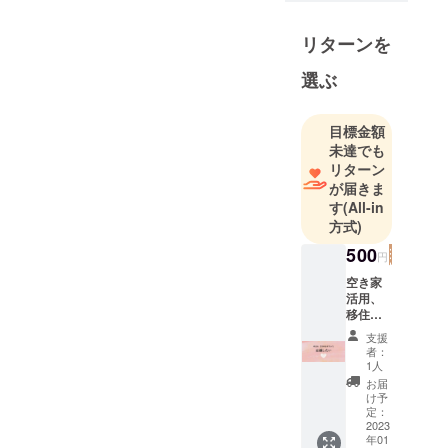
は、ときが
わの空き家
リターンを
を活用する
選ぶ
移住者さん
達を応援し
たいと立ち
目標金額
上がりまし
未達でも
リターン
た。
が届きま
す
(All-in
家づくりの
方式)
サポートと
500
共に、移住
円
を応援する
空き家
活用、
取り組み
移住者
「ときが
をただ
支援
わ・ときの
ただ応
者：
援！ 感
1人
わ」や、森
謝の気
お届
と共生する
持ちと
け予
完成写
暮らしを体
定：
真を
2023
験ワーク
年01
メール