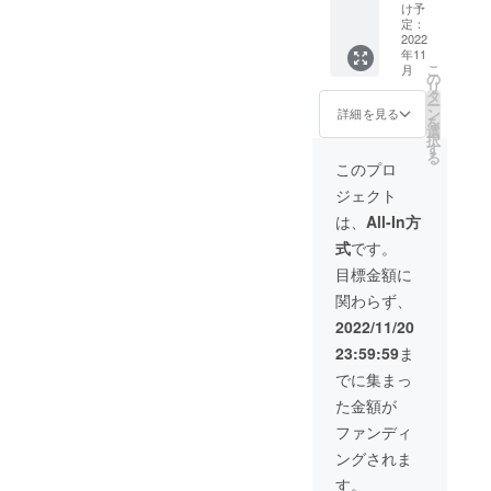
具の改
ための
き家活
け予
修方法
ポイン
定：
用のコ
を学ぶ
2022
トを教
ト、DIY
年11
【断熱
えても
リノベ
こ
月
建具
らい実
の
のコト
リ
編】
践する
タ
語り合
ー
ワーク
ワーク
ン
いま
詳細を見る
を
ショッ
ショッ
選
しょ
択
プ 参
プ。 畳
す
う。 茶
る
加権 プ
の間の
菓付き
このプロ
ロの大
リビン
※場所：
ジェクト
工さん
グ、フ
埼玉県
や設計
ローリ
ときが
は、
All-In方
士か
ングの
わ町
式
です。
ら、窓
ダイニ
（参加
断熱を
ングの
者ご自
目標金額に
高める
床を撤
身でお
関わらず、
ための
去し、
越しく
ポイン
床下地
ださ
2022/11/20
トを教
をつ
い） ※
23:59:59
ま
えても
くっ
大人
らい実
て、断
（高校
でに集まっ
践する
熱材を
生以
た金額が
ワーク
設置。
上）1名
ショッ
仕上げ
の参加
ファンディ
プ。 リ
に、と
権で
ングされま
ビング&
きがわ
す。 ※
ダイニ
のヒノ
詳細の
す。