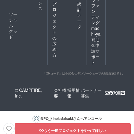
ン
プ
統
ファ
ス
ロ
計
ン
ソー
ジ
デ
ディ
シャ
ェ
ー
ング
ル
ク
タ
mac
グッ
ト
hi-ya
ド
の
補助
広
金申
め
請サ
方
ポー
ト
「QRコード」は株式会社デンソーウェーブの登録商標です。
© CAMPFIRE,
会社概
採用情
パートナー
Inc.
要
報
募集
NPO_kinoiedaisuki
さんへアンコール
もう一度プロジェクトをやってほしい