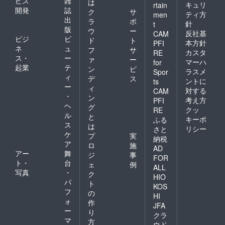
ビス
雑
は
キュリ
rtain
開発
誌
ク
サ
ティ方
men
出
ラ
ポ
針
t
版
ウ
ー
反社基
CAM
ビジ
ビ
ド
ト
本方針
PFI
ネ
ュ
フ
サ
カスタ
RE
ス・
ー
ァ
ー
マーハ
for
起業
テ
ン
ビ
ラスメ
Spor
ィ
デ
ス
ントに
ts
ー
ィ
対する
CAM
・
ン
考え方
PFI
ヘ
グ
クッ
RE
ル
と
キーポ
ふる
ス
は
リシー
さと
ケ
プ
実
納税
ア
ロ
施
AD
アー
舞
ジ
事
FOR
ト・
台
ェ
例
ALL
写真
・
ク
HIO
パ
ト
KOS
フ
の
HI
ォ
作
JFA
ー
り
クラ
マ
方
ウド