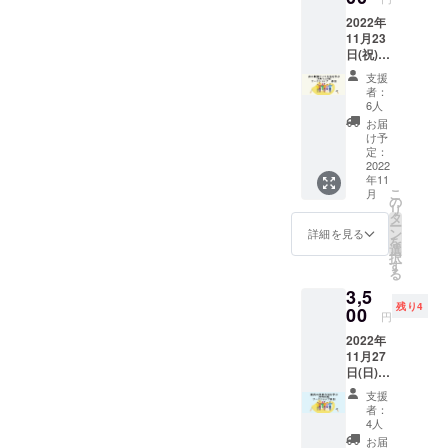
がつな
て活動して
2022年
がる完
11月23
成見学
います。
日(祝)
会 DIY
（雨天
リノ
支援
時は12
ベ・
者：
月3日
ワーク
6人
(土)にふ
ショッ
お届
りか
プで完
け予
え） 床
成させ
定：
の断熱
2022
たリビ
年11
リノベ
ング＆
こ
月
方法を
ダイニ
の
リ
学ぶ
ング
タ
ー
【断
が、ど
ン
詳細を見る
を
熱・仕
う仕上
選
択
上げ
がった
す
る
編】
か見学
3,5
ワーク
くださ
残り4
ショッ
00
い。 と
円
プ 参
きがわ
2022年
加権 プ
の美味
11月27
ロの大
しいお
日(日)
工さん
茶を飲
（雨天
や設計
みなが
支援
でも実
士に、
ら、移
者：
施予
断熱を
住のコ
4人
定） 建
高める
ト、空
お届