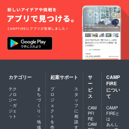
す。 と
きがわ
の食材
をたっ
ぷり
使った
昼食付
き ※場
所：埼
玉県と
きがわ
町（参
加者ご
自身で
お越し
くださ
い） ※
カテゴリー
起案サポート
サ
CAMP
大人
ー
FIRE
（高校
テク
ま
プ
ス
ビ
につい
生以
上）1名
ノロ
ち
ロ
タ
ス
て
の参加
ジー
づ
ジ
ッ
権で
・ガ
く
ェ
フ
CAM
CAMP
す。 ※
ジェ
り
ク
に
工具は
PFI
FIREと
ット
・
ト
相
ご用意
RE
は
地
を
談
しま
CAM
あんし
す。 ※
域
作
す