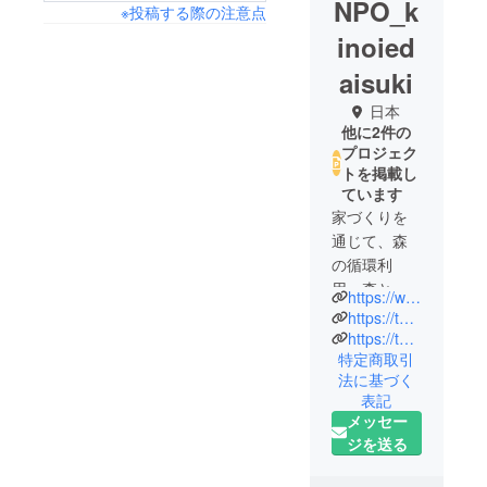
NPO_k
※投稿する際の注意点
inoied
aisuki
日本
他に2件の
プロジェク
トを掲載し
ています
家づくりを
通じて、森
の循環利
用、森と共
https://www.kinoie.org/
生するライ
https://tokigawa-tokinowa.jp/
フスタイル
https://tokigawa-kyoshitsu.jp/
特定商取引
が世の中に
法に基づく
広がり定着
表記
することを
メッセー
目指して活
ジを送る
動していま
す。今回