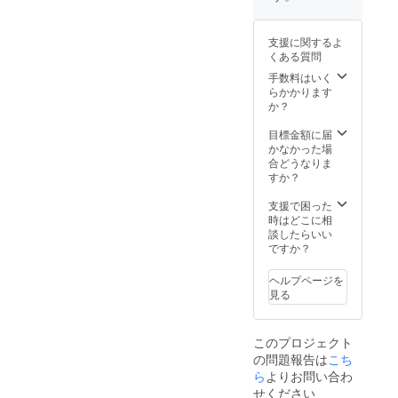
ングの
キ無垢
ご案内
障子
板をは
をお申
を、断
りま
し込み
支援に関するよ
熱性能
す。 と
後にお
くある質問
がグン
きがわ
送りし
と上が
の食材
手数料はいく
ます。
る断熱
をたっ
らかかります
障子に
ぷり
か？
リノベ
使った
しま
昼食付
目標金額に届
す。 と
き 2022
かなかった場
きがわ
年11月
合どうなりま
の食材
27日
すか？
をたっ
(日)
ぷり
（雨天
支援で困った
使った
でも実
時はどこに相
昼食付
施予
談したらいい
き ※場
定） 建
ですか？
所：埼
具の改
玉県と
修方法
ヘルプページを
きがわ
を学ぶ
見る
町（参
【断熱
加者ご
建具
自身で
編】
このプロジェクト
お越し
ワーク
の問題報告は
こち
くださ
ショッ
い） ※
ら
よりお問い合わ
プ 参
大人
加権 プ
せください