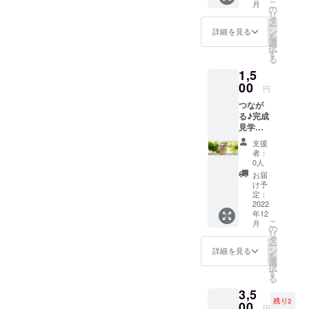
こ
月
ショップ
にてお
の
リ
送りし
「ときがわ
タ
ー
ます。
ン
詳細を見る
森の教室」
を
選
択
なども、と
す
る
きがわ町の
1,5
方々と一緒
00
円
に行ってい
つなが
ます。
る♪完成
見学
会 参
これらの組
支援
加権 こ
者：
みを通し
れから
0人
移住を
て、木の
お届
検討さ
け予
町・ときが
れる
定：
わ町がもっ
方、既
2022
年12
に移住
と元気で楽
こ
月
された
の
しい町に
リ
方、空
タ
ー
なって、持
き家活
ン
詳細を見る
を
用に関
選
続可能な森
択
心があ
す
の環境が維
る
る方、
3,5
DIYが好
持されるこ
残り2
きな方
00
とを目指し
円