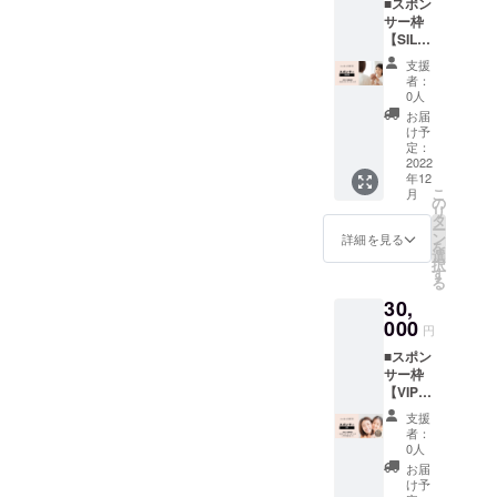
■スポン
を受け
画して
サー枠
たりイ
おりま
【SILVE
ベント
す。 ※
R】 私
参加が
詳細に
支援
たちの
できま
つきま
者：
活動を
す：週
しては
0人
応援い
に1回目
別途ご
お届
ただけ
安） ※
支援者
け予
る方か
ご相
定：
にご連
らのご
2022
談、ケ
絡させ
年12
支援お
ア、支
て頂き
こ
月
待ちし
援・個
の
ます。
リ
ており
別指導
タ
ー
ます。
(子ど
ン
詳細を見る
を
お礼の
も、
選
択
お手紙
親、親
す
る
かメー
子)含む
30,
ルと活
イベン
動報告
000
トは ○
円
レポー
体が喜
■スポン
トA41
ぶ家庭
サー枠
枚程度
料理作
【VIP】
を送ら
り、試
私たち
せてい
食会 ○
支援
の活動
ただき
農業体
者：
を応援
ます。
験(野菜
0人
いただ
加えて
作り、
お届
ける方
サポー
花苗作
け予