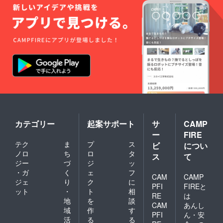
カテゴリー
起案サポート
サ
CAMP
ー
FIRE
テク
ま
プ
ス
ビ
につい
ノロ
ち
ロ
タ
ス
て
ジー
づ
ジ
ッ
・ガ
く
ェ
フ
CAM
CAMP
ジェ
り
ク
に
PFI
FIREと
ット
・
ト
相
RE
は
地
を
談
CAM
あんし
域
作
す
PFI
ん・安
活
る
る