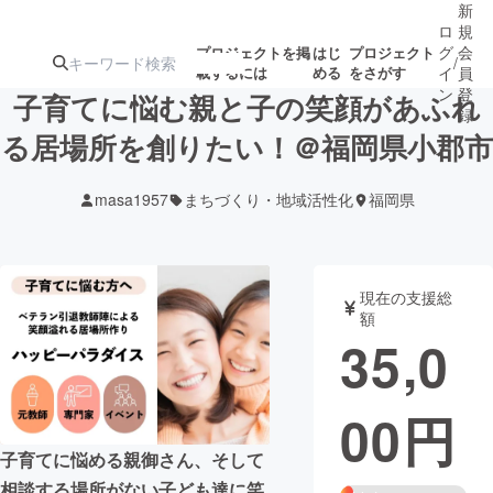
新
ロ
規
グ
会
プロジェクトを掲
はじ
プロジェクト
/
載するには
める
をさがす
イ
員
ン
登
子育てに悩む親と子の笑顔があふれ
録
る居場所を創りたい！＠福岡県小郡市
人気のプロ
注目のリ
注目の新着プロ
募集終了が近いプ
もうすぐ公開
masa1957
まちづくり・地域活性化
福岡県
ジェクト
ターン
ジェクト
ロジェクト
されます
アート・写真
音楽
現在の支援総
額
35,0
テクノロジー・ガジェット
ゲーム・サ
00
円
映像・映画
書籍・雑誌
子育てに悩める親御さん、そして
ビジネス・起業
チャレンジ
相談する場所がない子ども達に笑