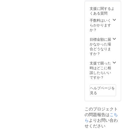
セット
ます。
(アロマ
※詳細に
支援に関するよ
ソープ,
つきま
くある質問
アロマ
しては
マスク
手数料はいく
別途ご
スプ
らかかります
支援者
レー,ア
か？
にご連
ロマボ
絡させ
トル）
目標金額に届
ていた
加えて
かなかった場
だきま
サポー
合どうなりま
す。
ター側
すか？
の交流
会及び
支援で困った
打ち合
時はどこに相
わせな
談したらいい
どにご
ですか？
参加い
ただけ
ヘルプページを
ます。
見る
このプロジェクト
の問題報告は
こち
ら
よりお問い合わ
せください