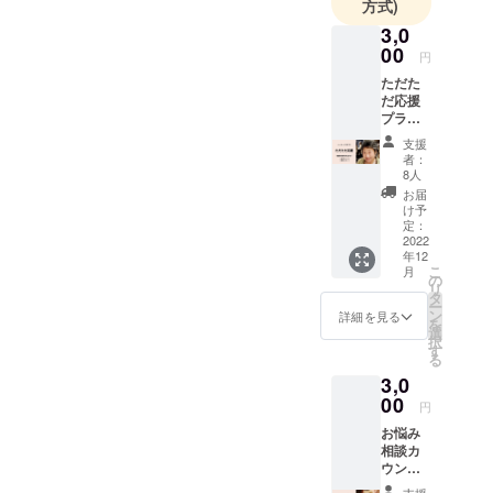
方式)
3,0
00
円
ただた
だ応援
プラン
になり
支援
ます。
者：
私たち
8人
の活動
お届
を応援
け予
いただ
定：
ける方
2022
年12
からの
こ
月
ご支援
の
リ
お待ち
タ
ー
してお
ン
詳細を見る
を
りま
選
択
す。 お
す
る
礼のお
3,0
手紙か
メール
00
円
と活動
お悩み
報告レ
相談カ
ポート
ウンセ
A41枚
リング
程度を