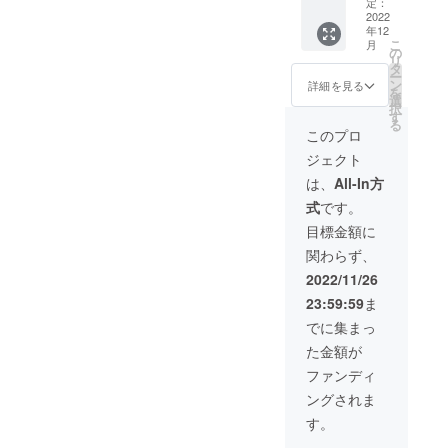
からの
ター側
定：
り、苔
ご支援
2022
の交流
玉作り)
年12
お待ち
会及び
○リンパ
こ
月
してお
打ち合
の
マッ
リ
りま
わせな
タ
サー
ー
す。 お
どにご
ン
ジ、身
詳細を見る
を
礼のお
参加い
選
体ほぐ
択
手紙か
ただけ
す
し体験
る
メール
ます。
法令
このプロ
と活動
に基づ
ジェクト
報告レ
く医療
ポート
診療行
は、
All-In方
A41枚
為では
式
です。
程度を
ありま
送らせ
せん。
目標金額に
ていた
効果に
関わらず、
だきま
は個人
す。 ・
差がご
2022/11/26
サポー
ざいま
23:59:59
ま
ター側
すこと
の交流
をご了
でに集まっ
会及び
承くだ
た金額が
打ち合
さい。
わせな
ファンディ
どへの
など
ングされま
ご参加
を現在
・アロ
企画し
す。
マ３種
ており