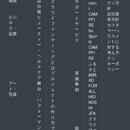
開発
誌
ク
サ
ティ方
men
出
ラ
ポ
針
t
版
ウ
ー
反社基
CAM
ビジ
ビ
ド
ト
本方針
PFI
ネ
ュ
フ
サ
カスタ
RE
ス・
ー
ァ
ー
マーハ
for
起業
テ
ン
ビ
ラスメ
Spor
ィ
デ
ス
ントに
ts
ー
ィ
対する
CAM
・
ン
考え方
PFI
ヘ
グ
クッ
RE
ル
と
キーポ
ふる
ス
は
リシー
さと
ケ
プ
実
納税
ア
ロ
施
AD
アー
舞
ジ
事
FOR
ト・
台
ェ
例
ALL
写真
・
ク
HIO
パ
ト
KOS
フ
の
HI
ォ
作
JFA
ー
り
クラ
マ
方
ウド
ン
プ
統
ファ