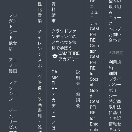
RE
全への
性
資
コ
取り組
化
料
ミュ
み
プロ
音
請
ニ
ニュー
ダク
楽
求
ティ
ス
ト
CAM
ヘルプ
クラウドファ
フー
チ
PFI
お問い
ンディングの
ド・
ャ
RE
合わせ
ノウハウを無
飲食
レ
Crea
料で学ぼう
店
ン
tion
各種規定
CAMPFIRE
ジ
CAM
アカデミー
アニ
ス
利用規
PFI
メ・
ポ
約
RE
漫画
ー
CA
説
細則
for
ツ
MP
明
プライ
Soci
ファ
映
FI
会
バシー
al
ッ
像
RE
・
ポリ
Goo
ショ
・
ア
相
シー
d
ン
映
カ
談
特定商
CAM
画
デ
会
取引法
PFI
ゲー
書
ミ
に基づ
RE
ム・
籍
ー
く表記
for
サー
・
と
情報セ
Ente
ビス
雑
は
キュリ
rtain