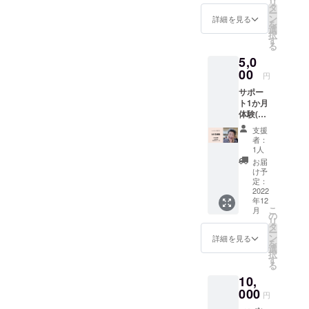
リ
に1度体
はご支
タ
ー
験参加
援者に
ン
詳細を見る
を
できる
直接ご
選
択
チケッ
連絡さ
す
る
トをお
せてい
5,0
渡しし
ただき
ます。
00
ます）
円
イベン
サポー
トは ○
ト1か月
体が喜
体験(1
ぶ家庭
回/週)チ
料理作
支援
ケット
り、試
者：
となり
食会 ○
1人
ます。
農業体
お届
・初回
験(野菜
け予
お悩み
作り、
定：
相談カ
2022
花苗作
年12
ウンセ
り、苔
こ
月
リング
玉作り)
の
リ
・1か月
○リンパ
タ
ー
間施設
マッ
ン
詳細を見る
を
利用チ
サー
選
択
ケット
ジ、身
す
る
（専門
体ほぐ
10,
家たち
し体験
のサ
000
などを
円
ポート
現在企