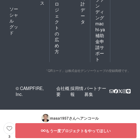
ス
ロ
計
ン
ソー
ジ
デ
ディ
シャ
ェ
ー
ング
ル
ク
タ
mac
グッ
ト
hi-ya
ド
の
補助
広
金申
め
請サ
方
ポー
ト
「QRコード」は株式会社デンソーウェーブの登録商標です。
© CAMPFIRE,
会社概
採用情
パートナー
Inc.
要
報
募集
masa1957
さんへアンコール
もう一度プロジェクトをやってほしい
3