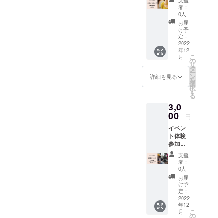
支援
を1度お
送らせ
者：
試しい
ていた
0人
ただけ
だきま
お届
るプラ
す。
け予
ンで
定：
す。 子
2022
年12
育てに
こ
月
関する
の
リ
お悩み
タ
ー
を実際
ン
詳細を見る
を
に経験
選
択
豊かな
す
る
元教諭
3,0
に直接
ご相談
00
円
いただ
イベン
けま
ト体験
す。 ご
参加チ
相談は
ケット
Zoom、
支援
(1回
LINEビ
者：
分）プ
デオ通
0人
ランで
話もし
お届
す。 当
くは現
け予
施設に
地にて
定：
て企画
2022
も可能
年12
するイ
です。
こ
月
ベント
（※詳細
の