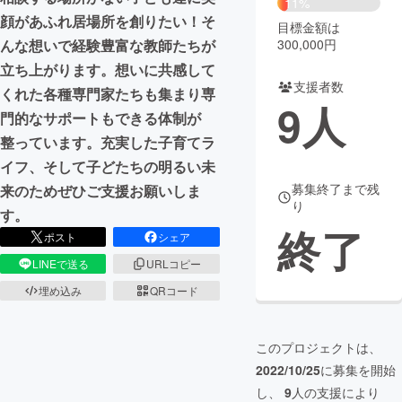
11%
顔があふれ居場所を創りたい！そ
目標金額は
まちづくり・地域活性化
300,000円
んな想いで経験豊富な教師たちが
立ち上がります。想いに共感して
支援者数
CAMPFIRE for Social Good
CAMPFIRE Creation
くれた各種専門家たちも集まり専
9
人
CAMPFIREふるさと納税
machi-ya
コミュニティ
門的なサポートもできる体制が
整っています。充実した子育てラ
イフ、そして子どたちの明るい未
募集終了まで残
来のためぜひご支援お願いしま
り
す。
終了
ポスト
シェア
LINEで送る
URLコピー
埋め込み
QRコード
このプロジェクトは、
2022/10/25
に募集を開始
し、
9
人の支援により