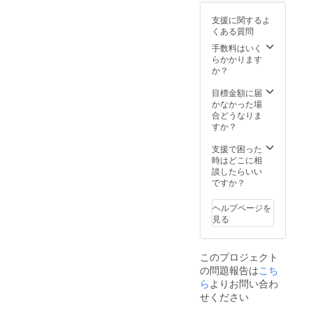
セット
ます。
(アロマ
※詳細に
支援に関するよ
ソープ,
つきま
くある質問
アロマ
しては
マスク
手数料はいく
別途ご
スプ
らかかります
支援者
レー,ア
か？
にご連
ロマボ
絡させ
トル）
目標金額に届
ていた
加えて
かなかった場
だきま
サポー
合どうなりま
す。
ター側
すか？
の交流
会及び
支援で困った
打ち合
時はどこに相
わせな
談したらいい
どにご
ですか？
参加い
ただけ
ヘルプページを
ます。
見る
このプロジェクト
の問題報告は
こち
ら
よりお問い合わ
せください