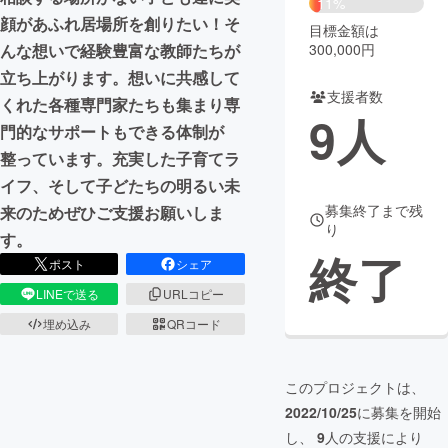
11%
顔があふれ居場所を創りたい！そ
目標金額は
まちづくり・地域活性化
300,000円
んな想いで経験豊富な教師たちが
立ち上がります。想いに共感して
支援者数
CAMPFIRE for Social Good
CAMPFIRE Creation
くれた各種専門家たちも集まり専
9
人
CAMPFIREふるさと納税
machi-ya
コミュニティ
門的なサポートもできる体制が
整っています。充実した子育てラ
イフ、そして子どたちの明るい未
募集終了まで残
来のためぜひご支援お願いしま
り
す。
終了
ポスト
シェア
LINEで送る
URLコピー
埋め込み
QRコード
このプロジェクトは、
2022/10/25
に募集を開始
し、
9
人の支援により