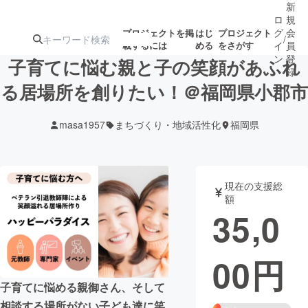
新
ロ
規
グ
会
プロジェクトを掲
はじ
プロジェクト
/
載するには
める
をさがす
イ
員
ン
登
子育てに悩む親と子の笑顔があふれ
録
る居場所を創りたい！＠福岡県小郡市
人気のプロ
注目のリ
注目の新着プロ
募集終了が近いプ
もうすぐ公開
masa1957
まちづくり・地域活性化
福岡県
ジェクト
ターン
ジェクト
ロジェクト
されます
アート・写真
音楽
現在の支援総
額
35,0
テクノロジー・ガジェット
ゲーム・サ
00
円
映像・映画
書籍・雑誌
子育てに悩める親御さん、そして
ビジネス・起業
チャレンジ
相談する場所がない子ども達に笑