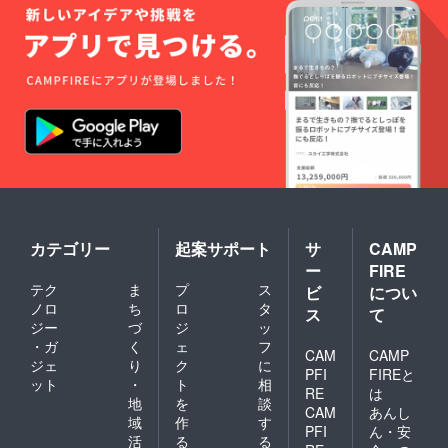
カテゴリー
起案サポート
サ
CAMP
ー
FIRE
テク
ま
プ
ス
ビ
につい
ノロ
ち
ロ
タ
ス
て
ジー
づ
ジ
ッ
・ガ
く
ェ
フ
CAM
CAMP
ジェ
り
ク
に
PFI
FIREと
ット
・
ト
相
RE
は
地
を
談
CAM
あんし
域
作
す
PFI
ん・安
活
る
る