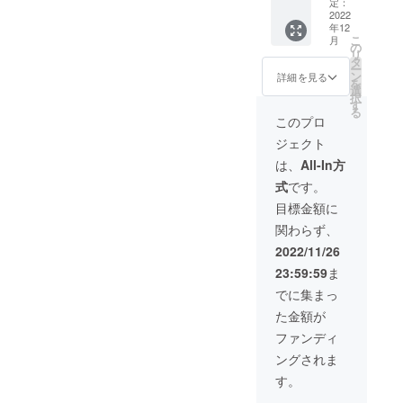
からの
ター側
定：
り、苔
ご支援
2022
の交流
玉作り)
年12
お待ち
会及び
○リンパ
こ
月
してお
打ち合
の
マッ
リ
りま
わせな
タ
サー
ー
す。 お
どにご
ン
ジ、身
詳細を見る
を
礼のお
参加い
選
体ほぐ
択
手紙か
ただけ
す
し体験
る
メール
ます。
法令
このプロ
と活動
に基づ
ジェクト
報告レ
く医療
ポート
診療行
は、
All-In方
A41枚
為では
式
です。
程度を
ありま
送らせ
せん。
目標金額に
ていた
効果に
関わらず、
だきま
は個人
す。 ・
差がご
2022/11/26
サポー
ざいま
23:59:59
ま
ター側
すこと
の交流
をご了
でに集まっ
会及び
承くだ
た金額が
打ち合
さい。
わせな
ファンディ
どへの
など
ングされま
ご参加
を現在
・アロ
企画し
す。
マ３種
ており