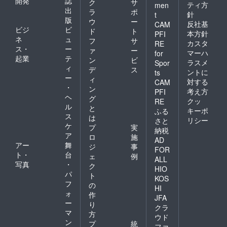
開発
誌
ク
サ
ティ方
men
出
ラ
ポ
針
t
版
ウ
ー
反社基
CAM
ビジ
ビ
ド
ト
本方針
PFI
ネ
ュ
フ
サ
カスタ
RE
ス・
ー
ァ
ー
マーハ
for
起業
テ
ン
ビ
ラスメ
Spor
ィ
デ
ス
ントに
ts
ー
ィ
対する
CAM
・
ン
考え方
PFI
ヘ
グ
クッ
RE
ル
と
キーポ
ふる
ス
は
リシー
さと
ケ
プ
実
納税
ア
ロ
施
AD
アー
舞
ジ
事
FOR
ト・
台
ェ
例
ALL
写真
・
ク
HIO
パ
ト
KOS
フ
の
HI
ォ
作
JFA
ー
り
クラ
マ
方
ウド
ン
プ
統
ファ