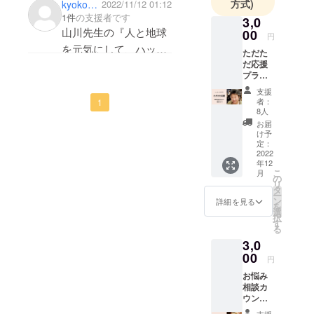
方式)
kyoko7525
2022/11/12 01:12
応援しています❣️
1件
の支援者です
3,0
山川先生の『人と地球
00
円
を元気にして、ハッ
ただた
だ応援
ピーパラダイス〜🎉に
プラン
する！』という、先生
になり
支援
ます。
の今世のミッションを
者：
1
私たち
8人
心より応援しています
の活動
お届
を応援
✨私も同じ思いを持っ
け予
いただ
定：
ているので手伝います
ける方
2022
年12
からの
😉くじけずにやり通し
こ
月
ご支援
の
ましょうね😘魂が喜ぶ
リ
お待ち
タ
ー
してお
行動をし続けることを
ン
詳細を見る
を
りま
選
誓いまーす🍀🧚🏻‍♂️🐉
択
す。 お
す
る
礼のお
3,0
手紙か
メール
00
円
と活動
お悩み
報告レ
相談カ
ポート
ウンセ
A41枚
リング
程度を