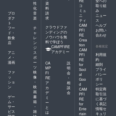
RE
全への
性
資
コ
取り組
化
料
ミュ
み
プロ
音
請
ニ
ニュー
ダク
楽
求
ティ
ス
ト
CAM
ヘルプ
クラウドファ
フー
チ
PFI
お問い
ンディングの
ド・
ャ
RE
合わせ
ノウハウを無
飲食
レ
Crea
料で学ぼう
店
ン
tion
各種規定
CAMPFIRE
ジ
CAM
アカデミー
アニ
ス
利用規
PFI
メ・
ポ
約
RE
漫画
ー
CA
説
細則
for
ツ
MP
明
プライ
Soci
ファ
映
FI
会
バシー
al
ッ
像
RE
・
ポリ
Goo
ショ
・
ア
相
シー
d
ン
映
カ
談
特定商
CAM
画
デ
会
取引法
PFI
ゲー
書
ミ
に基づ
RE
ム・
籍
ー
く表記
for
サー
・
と
情報セ
Ente
ビス
雑
は
キュリ
rtain