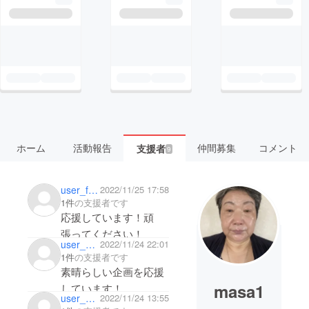
ホーム
活動報告
仲間募集
コメント
支援者
9
user_f0ecf4874234
2022/11/25 17:58
1件
の支援者です
応援しています！頑
張ってください！
user_a4c5f581ae74
2022/11/24 22:01
1件
の支援者です
素晴らしい企画を応援
masa1
しています！
user_9296672b56b4
2022/11/24 13:55
頑張ってください！