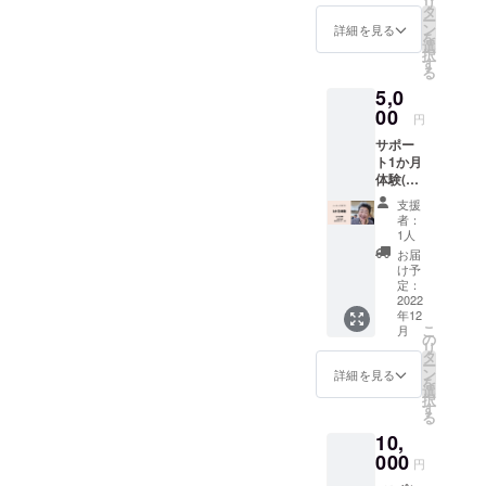
リ
に1度体
はご支
タ
ー
験参加
援者に
ン
詳細を見る
を
できる
直接ご
選
択
チケッ
連絡さ
す
る
トをお
せてい
5,0
渡しし
ただき
ます。
00
ます）
円
イベン
サポー
トは ○
ト1か月
体が喜
体験(1
ぶ家庭
回/週)チ
料理作
支援
ケット
り、試
者：
となり
食会 ○
1人
ます。
農業体
お届
・初回
験(野菜
け予
お悩み
作り、
定：
相談カ
2022
花苗作
年12
ウンセ
り、苔
こ
月
リング
玉作り)
の
リ
・1か月
○リンパ
タ
ー
間施設
マッ
ン
詳細を見る
を
利用チ
サー
選
択
ケット
ジ、身
す
る
（専門
体ほぐ
10,
家たち
し体験
のサ
000
などを
円
ポート
現在企