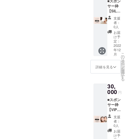
■スポン
を受け
画して
サー枠
たりイ
おりま
【SILVE
ベント
す。 ※
R】 私
参加が
詳細に
支援
たちの
できま
つきま
者：
活動を
す：週
しては
0人
応援い
に1回目
別途ご
お届
ただけ
安） ※
支援者
け予
る方か
ご相
定：
にご連
らのご
2022
談、ケ
絡させ
年12
支援お
ア、支
て頂き
こ
月
待ちし
援・個
の
ます。
リ
ており
別指導
タ
ー
ます。
(子ど
ン
詳細を見る
を
お礼の
も、
選
択
お手紙
親、親
す
る
かメー
子)含む
30,
ルと活
イベン
動報告
000
トは ○
円
レポー
体が喜
■スポン
トA41
ぶ家庭
サー枠
枚程度
料理作
【VIP】
を送ら
り、試
私たち
せてい
食会 ○
支援
の活動
ただき
農業体
者：
を応援
ます。
験(野菜
0人
いただ
加えて
作り、
お届
ける方
サポー
花苗作
け予