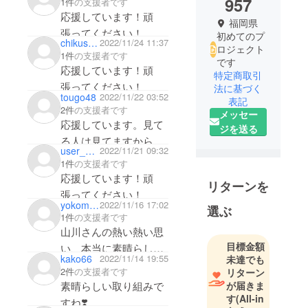
957
1件
の支援者です
応援しています！頑
福岡県
張ってください！
初めてのプ
chikushinoproject
2022/11/24 11:37
ロジェクト
1件
の支援者です
です
応援しています！頑
特定商取引
張ってください！
法に基づく
tougo48
2022/11/22 03:52
表記
2件
の支援者です
メッセー
応援しています。見て
ジを送る
る人は見てますから
user_da3fbc108b34
2022/11/21 09:32
私にも協力できること
1件
の支援者です
あったらしますね🤭
応援しています！頑
リターンを
張ってください！
yokom1251227128
2022/11/16 17:02
選ぶ
1件
の支援者です
山川さんの熱い熱い思
目標金額
い、本当に素晴らしい
kako66
2022/11/14 19:55
未達でも
です⭐️心より応援して
2件
の支援者です
リターン
います！
素晴らしい取り組みで
が届きま
す
(All-in
すね❣️