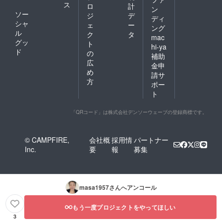
ス
ロ
計
ン
ソー
ジ
デ
ディ
シャ
ェ
ー
ング
ル
ク
タ
mac
グッ
ト
hi-ya
ド
の
補助
広
金申
め
請サ
方
ポー
ト
「QRコード」は株式会社デンソーウェーブの登録商標です。
© CAMPFIRE,
会社概
採用情
パートナー
Inc.
要
報
募集
masa1957
さんへアンコール
もう一度プロジェクトをやってほしい
3