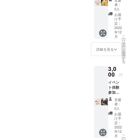
支援
を1度お
送らせ
者：
試しい
ていた
0人
ただけ
だきま
お届
るプラ
す。
け予
ンで
定：
す。 子
2022
年12
育てに
こ
月
関する
の
リ
お悩み
タ
ー
を実際
ン
詳細を見る
を
に経験
選
択
豊かな
す
る
元教諭
3,0
に直接
ご相談
00
円
いただ
イベン
けま
ト体験
す。 ご
参加チ
相談は
ケット
Zoom、
支援
(1回
LINEビ
者：
分）プ
デオ通
0人
ランで
話もし
お届
す。 当
くは現
け予
施設に
地にて
定：
て企画
2022
も可能
年12
するイ
です。
こ
月
ベント
（※詳細
の