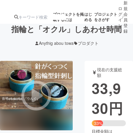
新
ロ
規
グ
会
プロジェクトを掲
はじ
プロジェクト
/
載するには
める
をさがす
イ
員
ン
登
指輪と「オクル」しあわせ時間
録
Anythig abou towa
プロダクト
人気のプロ
注目のリ
注目の新着プロ
募集終了が近いプ
もうすぐ公開
ジェクト
ターン
ジェクト
ロジェクト
されます
現在の支援総
額
アート・写真
音楽
33,9
テクノロジー・ガジェット
ゲーム・サ
30
円
映像・映画
書籍・雑誌
33%
ビジネス・起業
チャレンジ
目標金額は