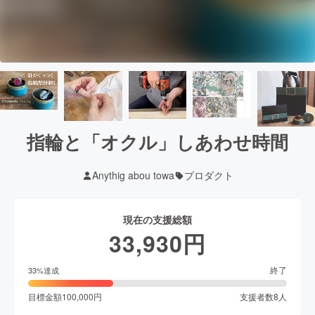
指輪と「オクル」しあわせ時間
Anythig abou towa
プロダクト
現在の支援総額
33,930
円
終了
33
%達成
目標金額
100,000
円
支援者数
8
人