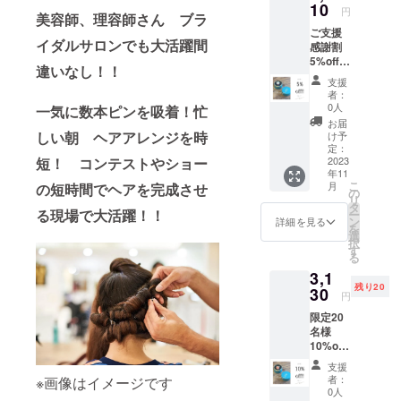
込）
10
下さい
ジェクトに
円
美容師、理容師さん ブラ
→3100
は関係ござ
ご支援
円（税
イダルサロンでも大活躍間
感謝割
いません
込送料
5%off
込）の
【資格】
違いなし！！
音琴
特別価
支援
日本ファッ
otokoto
格 定形
者：
「ring
外郵便
ション教育
0人
一気に数本ピンを吸着！忙
」タイ
でお届
お届
振興協会洋
プB ×1
けしま
しい朝 ヘアアレンジを時
け予
裁技術検定
リング
す。 ※
定：
ケース
2023
短！ コンテストやショー
リング
基礎級上級
年11
×1*
のカ
取得
こ
月
の短時間でヘアを完成させ
3253円
ラーと
の
リ
（税込
兵庫県洋裁
飾り用
タ
る現場で大活躍！！
ー
送料
の「待
ン
詳細を見る
学校教員検
を
込）
ち針１
選
択
定委員会洋
→3110
本」や
す
る
円（税
「ミニ
裁准教員上
3,1
込送料
釘１
級取
残り20
込）の
30
本」を
円
得
特別価
お付け
限定20
格 定形
するか
名様
外郵便
ご選択
10%off!
でお届
下さい
音琴
けしま
＊福崎町商
支援
otokoto
す。 ※
者：
※画像はイメージです
工会 会員
「ring
リング
0人