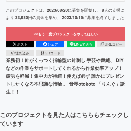
このプロジェクトは、
2023/08/20
に募集を開始し、
8
人の支援に
より
33,930
円の資金を集め、
2023/10/15
に募集を終了しました
もう一度プロジェクトをやってほしい
ポスト
シェア
LINEで送る
URLコピー
埋め込み
QRコード
業務初！針がくっつく指輪型の針刺し 手芸や裁縫、 DIY
などの作業をサポートしてくれるから作業効率アップ！
疲労を軽減！集中力が持続！使えば必ず 誰かにプレゼン
トしたくなる不思議な指輪 。 音琴otokoto 「りんぐ」誕
生！！
このプロジェクトを見た人はこちらもチェックし
ています