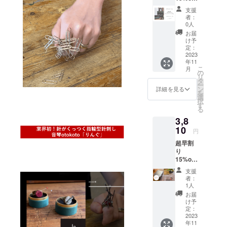
ラッピ
けしま
支援
ング
す。 ※
者：
バッグ&
リング
0人
メッ
のカ
お届
セージ
ラーと
け予
カード
飾り用
定：
セット+
2023
の「待
年11
リング
ち針１
こ
月
ケース
本」や
の
リ
の包み
「ミニ
タ
ー
紙付
釘１
ン
詳細を見る
を
き。 リ
本」を
選
択
ングタ
お付け
す
る
イプは
するか
3,8
ABどち
ご選択
らでも
10
下さい
円
OK！ 通
超早割
常価格
り
4282円
15%off
(税込送
ピン
料
支援
クッ
込)→36
者：
ション
90円 (税
1人
付・フ
込送料
お届
リーの
込) ＊こ
け予
お針子
ちらは
定：
ケース×
2023
音琴
年11
１ 音
otokoto