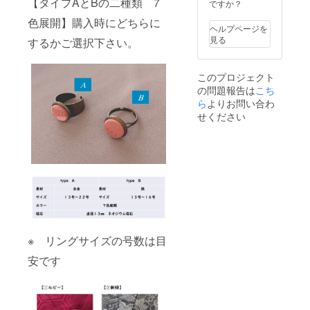
【タイプAとBの二種類 7
H135㎜
は付き
ですか？
×W145
ません※
色展開】購入時にどちらに
㎜×D65
ラッピ
ヘルプページを
㎜ ×２
ング
見る
するかご選択下さい。
メッ
バッグ
セージ
のカ
カード
ラーは
このプロジェクト
H70㎜
指定出
の問題報告は
こち
×W102
来ませ
㎜×２
ら
よりお問い合わ
ん。予
定形外
めご了
せください
郵便 で
承くだ
お届け
さい。
しま
す。 リ
ング
ケース
付き
※ リングサイズの号数は目
安です