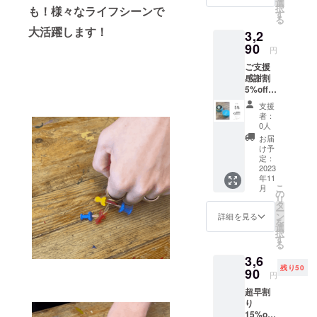
本」を
選
択
も！様々なライフシーンで
4050円
お付け
す
る
（税込
するか
大活躍します！
3,2
送料
ご選択
込）
90
下さい
円
→3280
ご支援
円（税
感謝割
込送料
5%off
込）の
音琴
特別価
支援
otokoto
格 定形
者：
「ring
外郵便
0人
」タイ
でお届
お届
プA ×1
けしま
け予
リング
す。 ※
定：
ケース
2023
リング
年11
×1*
のカ
こ
月
3451円
ラーと
の
リ
（税込
飾り用
タ
ー
送料
の「待
ン
詳細を見る
を
込）
ち針１
選
択
→3290
本」や
す
る
円（税
「ミニ
3,6
込送料
釘１
残り50
込）の
90
本」を
円
特別価
お付け
超早割
格 定形
するか
り
外郵便
ご選択
15%off
でお届
下さい