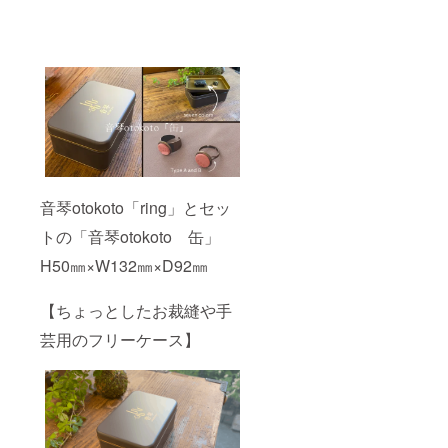
音琴otokoto「ring」とセッ
トの「音琴otokoto 缶」
H50㎜×W132㎜×D92㎜
【ちょっとしたお裁縫や手
芸用のフリーケース】