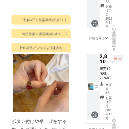
1人
」タイ
「ずっとあ
お届
プB ×1
け予
なたのそば
リン
定：
にある裁縫
グケー
2023
年11
ス×1*
箱 音琴
こ
月
3253円
の
otokoto」販
リ
（税込
タ
ー
送料
売中
ン
詳細を見る
を
込）
選
（2022年ク
択
→2660
す
る
ラウドファ
円（税
2,8
込送料
ンディング
残り7
込）の
10
円
Makuake掲
特別価
限定10
載 目標額
格 定形
名様
外郵便
３０５％達
20%off!
でお届
成）
音琴
けしま
支援
otokoto
す。 ※
者：
「ring
リング
3人
【主な経
」タイ
のカ
お届
歴】
プA ×1
ラーと
け予
リング
飾り用
定：
■卒業後に就
ケース
2023
の「待
職したアパ
年11
×1*
ち針１
こ
月
3451円
レルメー
本」や
の
ボタン付けや裾上げをする
リ
（税込
「ミニ
タ
カーを４か
ー
送料
釘１