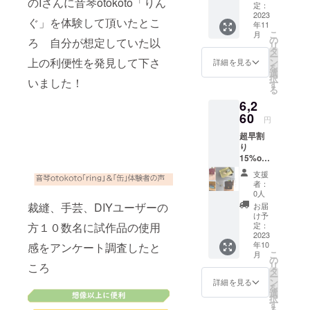
のIさんに音琴otokoto「りん
「ring
込送料
定：
リング
のカ
」リン
2023
込）
ケース
ラーは
ぐ」を体験して頂いたとこ
年11
グ ×２
→5800
は付き
指定出
こ
月
リング
円（税
の
ません
ろ 自分が想定していた以
来ませ
リ
ケース×
込送料
タ
ん。予
ー
２*
込） ピ
上の利便性を発見して下さ
ン
詳細を見る
めご了
を
6500円
ンクッ
選
承くだ
択
いました！
（税込
ション
す
さい。
る
送料
は指輪
6,2
込）
と同柄
→5880
60
になり
円
円（税
ます。
超早割
込送料
※定形外
り
込）の
郵便で
15%off
特別価
お届け
リバ
格 定形
しま
支援
ティプ
外郵便
す。 缶
者：
リント
でお届
サイ
0人
シリー
けしま
ズ
裁縫、手芸、DIYユーザーの
お届
ズ ピン
す。 ※
H50㎜
け予
クッ
リング
定：
方１０数名に試作品の使用
×W132
ション
2023
のカ
㎜×D92
年10
感をアンケート調査したと
付・フ
ラーと
㎜
こ
月
リーの
飾り用
の
ラッピ
リ
ころ
お針子
の「待
タ
ング
ー
ケース×
ち針１
ン
バッ
詳細を見る
を
１ 音
本」や
選
グ
択
琴
「ミニ
す
H155㎜
る