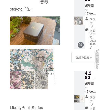
音琴
込送料
お届け
㎜ メッ
超早割
込）
しま
セージ
otokoto「缶」
り
→3950
す。 ※
カード×
15%off
円（税
リング
１＊
リバ
込送料
ケース
H70㎜
支援
ティプ
込） 缶
は付き
×W102
者：
リント
サイ
ませ
0人
㎜ ※定
シリー
ズ
ん。
形外郵
お届
ズ ラッ
H50㎜
け予
便 でお
ピング
×W132
定：
届けし
バッグ&
2023
㎜×D92
ます。
年10
メッ
㎜ ピン
※リング
こ
月
セージ
クッ
の
のカ
リ
カード
ション
タ
ラーと
ー
セット+
は指輪
ン
詳細を見る
飾り用
を
リング
と同柄
選
の「待
択
ケース
になり
す
ち針１
る
の包み
ます。※
本」や
4,2
紙付
定形外
「ミニ
き。 リ
80
郵便で
釘１
円
ングタ
お届け
本」を
超早割
イプは
しま
お付け
り
ABどち
す。 ※
するか
15%off
らでも
リング
ご選択
リバ
OK！ 通
ケース
下さい
支援
ティー
常価格
は付き
者：
プリン
4832円
ませ
0人
LibertyPrint Series
トシ
(税込送
ん。
お届