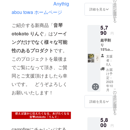
リ
Anythig
otokoto
らでも
タ
バッ
ー
「ring
OK！）
ン
グ
詳細を見る
abou towa ホームページ
を
」×２
プレゼ
選
H155㎜
択
（AとB
ント
す
×W155
る
どちら
ラッピ
㎜
ご紹介する新商品「
音琴
5,7
でも
ング
×D100
OK！）
90
セット×
㎜
otokoto りんぐ
」は
ソーイ
円
通常価
１ 通
メッ
超早割
格6210
ングだけでなく様々な可能
常価格
セージ
り
円（税
5740円
カード
15%off
性のあるプロダクト
です。
込送料
（税込
H70㎜
リバ
込）
送料
×W102
支援
このプロジェクトを最後ま
ティプ
→5330
込）
㎜ ※リ
者：
リント
円（税
→4930
0人
ング
でご覧になって頂き、ご賛
シリー
込送料
円（税
ケース
お届
ズ ピン
込） 缶
込送料
け予
は付き
同とご支援頂けましたら幸
クッ
サイ
定：
込） ピ
ません
ション
2023
ズ
ンクッ
いです。 どうぞよろしく
※ラッピ
年10
付・フ
H50㎜
ション
ング
こ
月
リーの
お願いいたします！
×W132
の
は指輪
バッグ
リ
お針子
㎜×D92
タ
と同柄
のカ
ー
ケース×
㎜ ピン
ン
になり
詳細を見る
ラーは
を
１ 音
クッ
選
ます。
指定出
択
琴
ション
す
※定形外
来ませ
る
otokoto
は指輪
郵便で
ん。予
5,8
「ring
と同柄
お届け
めご了
」×２
00
になり
しま
承くだ
円
（AとB
campfireにチャレンジする
ます。
す。 缶
さい。