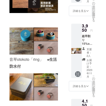
こ
月
琴
「ring
の
リ
otokoto
」との
タ
ー
「ring
セット
ン
詳細を見る
を
」Bタイ
販売に
選
択
プ×１
なりま
す
る
通常価
す。 単
3,9
格4420
体販売
円（税
50
はして
円
込送料
おりま
超早割
込）
せんの
り
→3810
でご注
15%off
円（税
意下さ
ピン
込送料
い。 音
支援
クッ
込） 缶
琴
者：
ション
サイ
otokoto
2人
付・フ
音琴otokoto「ring」
※生活
ズ
「ring
お届
リーの
H50㎜
」×１
け予
防水付
お針子
×W132
定：
（リン
ケース×
2023
㎜×D92
グケー
年11
１ 音
㎜ ピン
ス付
こ
月
琴
クッ
の
き）
リ
otokoto
ション
タ
ラッピ
ー
「ring
は指輪
ン
ング
詳細を見る
を
」Aタイ
と同柄
選
バッグ×
択
プ×１
になり
す
１＊
る
通常価
ます。※
H135㎜
4,1
格4585
定形外
×W145
円（税
50
郵便で
㎜×D65
円