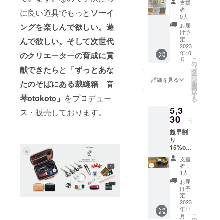
郵便で
本」を
支援
ティプ
常価格
お届け
者：
お付け
に良い道具でもっと
ソーイ
リント
5190円
しま
0人
するか
シリー
（税込
す。 ※
お届
ングを楽しんで欲しい。遊
ご選択
ズ
送料
リング
け予
下さい
５色展
込）
定：
んで欲しい。そして次世代
ケース
開 缶の
2023
→4470
は付き
年10
カ
のクリエーターの育成に貢
円（税
ませ
こ
月
ラー
込送料
の
ん。
リ
献できたら
と
「ずっとあな
ブラウ
込） ピ
タ
ー
ンとホ
ンクッ
ン
詳細を見る
たのそばにある裁縫箱 音
を
ワイト
ション
選
択
の２色
は指輪
す
琴otokoto」
をプロデュー
る
から お
と同柄
5,3
選び頂
になり
ス・販売しております。
けま
30
ます。
円
す！ ピ
※定形外
超早割
ンクッ
郵便で
り
ション
お届け
15%off
付・フ
しま
ピン
リーの
す。 缶
支援
クッ
お針子
サイ
者：
ション
ケース×
ズ
1人
付・フ
１ 音琴
H50㎜
お届
リーの
otokoto
×W132
け予
お針子
「ring
定：
㎜×D92
ケース×
2023
」×１
㎜
年11
１ 音
(タイプ
ラッピ
こ
月
琴
A.Bどち
の
ング