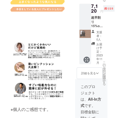
otokoto
釘１
×W155
7,1
「ring
本」を
㎜
残り25
」２個
20
お付け
×D100
円
組 （A
するか
㎜
超早割
とBどち
ご選択
メッ
り
らでも
下さい
セージ
15%off
OK！）
カード
２
プレゼ
H70㎜
支援
セット
ント
×W102
者：
ラッピ
ラッピ
0人
㎜ ※リ
ング
ング
ング
お届
バッグ&
セット
け予
ケース
メッ
付
定：
は付き
セージ
2023
通常価
ません※
年11
カード
格7302
ラッピ
こ
月
セット+
円（税
の
ング
リ
リング
込送料
タ
バッグ
ー
ケース
込）
ン
詳細を見る
のカ
を
の包み
→6260
選
ラーは
択
紙付
円（税
す
指定出
る
き。
込送料
このプロ
来ませ
通常価
込） ピ
ん。予
ジェクト
格8314
ンクッ
めご了
円(税込
ション
は、
All-In方
承くだ
送料
は指輪
さい。
式
です。
込)→71
と同柄
※個人のご感想です。
20円 (税
になり
目標金額に
込送料
ます。
関わらず、