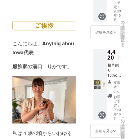
リーズ
料
け予
ピン
込)→41
定：
クッ
2023
50円 (税
年10
ション
込送料
こ
月
付・フ
込) ＊こ
の
リ
リーの
ちらは
タ
ー
お針子
音琴
ン
詳細を見る
を
ケース×
otokoto
選
択
１ 音
「ring
す
こんにちは。
Anythig abou
る
琴
」との
4,4
otokoto
セット
towa代表
「ring
20
販売に
円
」Bタイ
なりま
超早割
服飾家の溝口 りか
です。
プ×１
す。 単
り
通常価
体販売
15%off
格4970
はして
リバ
円（税
おりま
支援
ティー
込送料
せんの
者：
プリン
込）
でご注
0人
トシ
→4280
意下さ
お届
リーズ
円（税
い。 音
け予
ピン
込送料
定：
琴
クッ
2023
込） 缶
otokoto
年10
ション
サイ
「ring
こ
月
付・フ
ズ
の
」×１
リ
リーの
H50㎜
タ
（リン
ー
お針子
×W132
ン
グケー
詳細を見る
私は４歳の頃からいわゆる
を
ケース×
㎜×D92
選
ス付
択