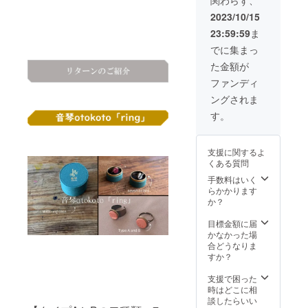
込) ＊こ
※定形外
ちらは
郵便で
2023/10/15
音琴
お届け
23:59:59
ま
otokoto
しま
「ring
す。 缶
でに集まっ
」との
サイ
た金額が
セット
ズ
販売に
H50㎜
ファンディ
なりま
×W132
ングされま
す。 単
㎜×D92
体販売
㎜
す。
はして
ラッピ
おりま
ング
せんの
バッ
支援に関するよ
でご注
グ
くある質問
意下さ
H155㎜
い。 音
×W155
手数料はいく
琴
㎜
らかかります
otokoto
×D100
か？
「ring
㎜
」×２
メッ
目標金額に届
（A.Bど
セージ
かなかった場
ちらで
カード
合どうなりま
も
H70㎜
すか？
OK！）
×W102
ラッピ
㎜ ※リ
支援で困った
ング
ング
時はどこに相
バッグ
ケース
談したらいい