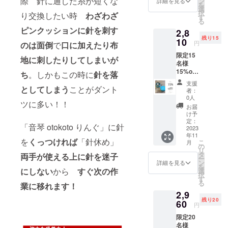
際 針に通した糸が短くな
ン
詳細を見る
を
月で退社。
込）
本」を
選
択
り交換したい時
わざわざ
→2810
お付け
その後当時
す
る
円（税
するか
まだなじみ
ピンクッションに針を刺す
2,8
込送料
ご選択
残り15
のない「イ
込）の
10
下さい
円
のは面倒
で
口に加えたり布
特別価
ンディーズ
限定15
格 定形
地に刺したりしてしまいが
デザイ
名様
外郵便
15%off
でお届
ナー」とし
ち
。しかもこの時に
針を落
音琴
けしま
支援
て３年間活
otokoto
としてしまう
ことがダント
す。 ※
者：
動し、その
「ring
リング
0人
ツに多い！！
」タイ
のカ
バイタリ
お届
プB ×1
ラーと
け予
ティが買わ
リング
飾り用
定：
「音琴 otokoto りんぐ」に針
ケース
2023
れ某大手量
の「待
年11
×1*
ち針１
販店企画室
を
くっつければ
「針休め」
こ
月
3253円
本」や
の
リ
に２０代若
（税込
「ミニ
タ
両手が使える上に針を迷子
ー
送料
釘１
手婦人服デ
ン
詳細を見る
を
込）
本」を
にしない
から
すぐ次の作
選
ザイナーと
択
→2810
お付け
す
る
して異例の
業に移れます！
円（税
するか
2,9
込送料
ご選択
入社を果た
残り20
込）の
60
下さい
円
す。
特別価
限定20
格 定形
■某大手セレ
名様
外郵便