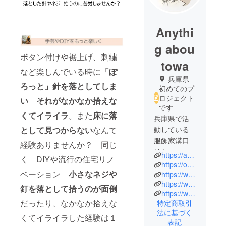
Anythi
g abou
ボタン付けや裾上げ、刺繍
towa
など楽しんでいる時に
「ぽ
兵庫県
ろっと」針を落としてしま
初めてのプ
ロジェクト
い それがなかなか拾えな
です
くてイライラ
。また
床に落
兵庫県で活
動している
として見つからない
なんて
服飾家溝口
経験ありませんか？ 同じ
りか
https://anythig-abou-towa.com/
く DIYや流行の住宅リノ
（みぞく
https://otokoto.base.shop/
ベーション
小さなネジや
ち り
https://www.youtube.com/results?search_query=%E9%9F%B3%E7%90%B4otokoto
https://www.instagram.com/aboutowa
か エ
釘を落として拾うのが面倒
https://www.instagram.com/otokoto_
ニィシグ
だったり、なかなか拾えな
特定商取引
アバウ
法に基づく
くてイライラした経験は１
トゥワ代
表記