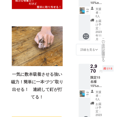
クトショッ
10%off
でお届
プの面接時
音琴
けしま
支援
otokoto
す。 ※
「お店を持
者：
「ring
リング
0人
ちたいので
」タイ
のカ
お届
プB ×1
販売員とし
ラーと
け予
リング
飾り用
定：
て働きた
ケース
2023
の「待
い」と言っ
年11
×1*
ち針１
こ
月
3253円
本」や
たところ
の
リ
（税込
「ミニ
タ
「店長候補
ー
送料
釘１
ン
詳細を見る
を
としてやる
込）
本」を
選
択
→2960
お付け
す
気ね！」と
る
円（税
するか
入社させて
2,9
込送料
ご選択
残り15
込）の
いただける
70
下さい
円
一気に数本吸着させる強い
特別価
事に。配属
限定15
格 定形
磁力！
簡単に一本づつ”取り
後、店舗で
名様
外郵便
15%off!
でお届
トップクラ
出せる！
連続して釘が打
音琴
けしま
支援
スの個人売
otokoto
す。 ※
者：
てる！
「ring
り予算を持
リング
0人
」タイ
のカ
お届
ちながらも2
プA ×1
ラーと
け予
年連続達成
リング
飾り用
定：
ケース
2023
の「待
率平均１２