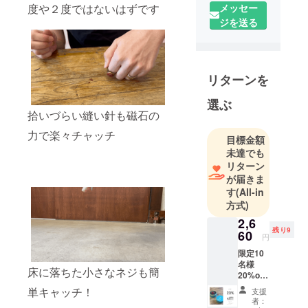
表 所在
メッセー
度や２度ではないはずです
地：兵庫県
ジを送る
加古川市在
住）神戸市
出身
リターンを
神戸ファッ
ション専門
選ぶ
学校クリ
拾いづらい縫い針も磁石の
エーター学
力で楽々チャッチ
目標金額
科アパレル
未達でも
デザイン
リターン
コース卒
が届きま
デザイナー
す
(All-in
職と販売員
方式)
職両方の
2,6
キャリアが
残り9
60
円
ある異色デ
限定10
ザイナー。
名様
床に落ちた小さなネジも簡
20%off
2021年 個
音琴
単キャッチ！
人事業主登
支援
otokoto
者：
録。現在
「ring