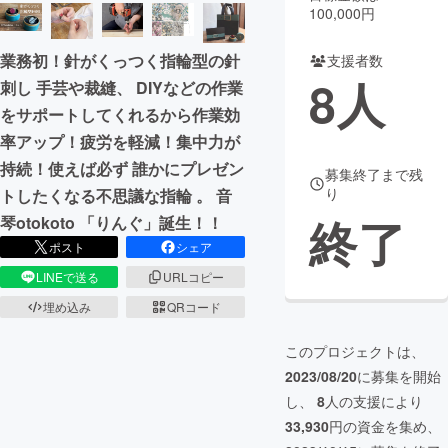
100,000円
まちづくり・地域活性化
業務初！針がくっつく指輪型の針
支援者数
8
人
刺し 手芸や裁縫、 DIYなどの作業
CAMPFIRE for Social Good
CAMPFIRE Creation
をサポートしてくれるから作業効
CAMPFIREふるさと納税
machi-ya
コミュニティ
率アップ！疲労を軽減！集中力が
持続！使えば必ず 誰かにプレゼン
募集終了まで残
り
トしたくなる不思議な指輪 。 音
終了
琴otokoto 「りんぐ」誕生！！
ポスト
シェア
LINEで送る
URLコピー
埋め込み
QRコード
このプロジェクトは、
2023/08/20
に募集を開始
し、
8
人の支援により
33,930
円の資金を集め、