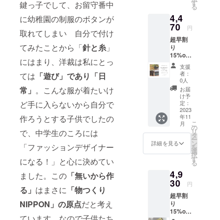
１ 音
㎜ ピン
す
き）
鍵っ子でして、お留守番中
る
琴
クッ
ラッピ
4,4
otokoto
ション
に幼稚園の制服のボタンが
ング
「ring
70
は指輪
バッグ×
円
取れてしまい 自分で付け
」Aタイ
と同柄
１＊
超早割
プ×１
になり
H135㎜
てみたことから「
針と糸
」
り
通常価
ます ※
×W145
15%off
格5135
定形外
㎜×D65
にはまり、洋裁は私にとっ
ピン
円（税
郵便で
㎜ メッ
支援
クッ
込送料
お届け
セージ
者：
ては
「遊び」であり「日
ション
込）
しま
0人
カード×
付・フ
→4420
す。 ※
常」
。こんな服が着たいけ
１＊
お届
リーの
円（税
リング
け予
H70㎜
お針子
込送料
定：
ど手に入らないから自分で
ケース
×W102
ケース×
2023
込） 缶
は付き
㎜ ※定
年11
作ろうとする子供でしたの
１ 音琴
サイ
ませ
形外郵
こ
月
otokoto
ズ
の
ん。
便 でお
リ
で、中学生のころには
「ring
H50㎜
タ
届けし
ー
」×１
×W132
ン
詳細を見る
ます。
「ファッションデザイナー
を
(タイプ
㎜×D92
選
※リング
択
A.Bどち
㎜ ピン
す
のカ
になる！」と心に決めてい
る
らでも
クッ
ラーと
4,9
OK！）
ション
ました。この
「無いから作
飾り用
プレゼ
30
は指輪
の「待
円
ント
る」
はまさに
「物つくり
と同柄
ち針１
超早割
ラッピ
になり
本」や
NIPPON
」の原点
だと考え
り
ング
ます。
「ミニ
15%off
セット×
※定形外
釘１
ています。なので子供たち
リバ
１ 通