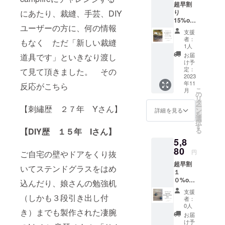
超早割
どちら
※定形外
サイ
り
にあたり、裁縫、手芸、DIY
でも
郵便で
ズ
15%off
OK！）
お届け
H50㎜
ユーザーの方に、何の情報
ピン
通常価
します※
×W132
支援
クッ
格6752
リング
㎜×D92
者：
もなく ただ「新しい裁縫
ション
円（税
ケース
1人
㎜
付・フ
込送料
は付き
ラッピ
お届
道具です」といきなり渡し
リーの
込）
ませ
け予
ング
お針子
→5790
定：
ん。
て見て頂きました。 その
バッ
ケース×
2023
円（税
グ
年11
１ 音
反応がこちら
込送料
H155㎜
こ
月
琴
込） 缶
の
×W155
リ
otokoto
サイ
タ
㎜
ー
【刺繡歴 ２７年 Yさん】
「ring
ズ
ン
詳細を見る
×D100
を
」２個
H50㎜
選
㎜
択
組 （A
×W132
す
メッ
る
【DIY歴 １５年 Iさん】
とBどち
㎜×D92
セージ
5,8
らでも
㎜ ピン
カード
OK！）
80
クッ
H70㎜
円
ご自宅の壁やドアをくり抜
プレゼ
ション
×W102
超早割
ント
は指輪
いてステンドグラスをはめ
㎜ ※リ
１
ラッピ
と同柄
ング
０%off!
ング
になり
込んだり、娘さんの勉強机
ケース
限定
セット
ます。
は付き
支援
数な
（しかも３段引き出し付
付
※定形外
者：
ません
し！ 音
通常価
郵便で
0人
※ラッピ
き）までも製作された凄腕
琴
格6752
お届け
お届
ング
otokoto
円（税
します※
け予
バッグ