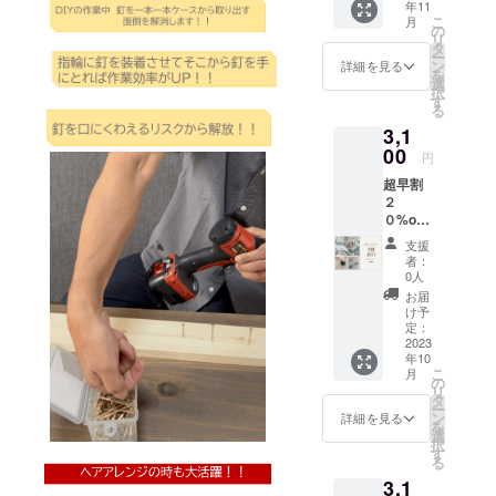
年11
×1*
ち針１
０％超え。
こ
月
3451円
本」や
の
リ
店長就任後
（税込
「ミニ
タ
ー
送料
釘１
ン
詳細を見る
事業部１の
を
込）
本」を
選
大型店年間
択
→2970
お付け
す
る
円（税
予算達成の
するか
3,1
込送料
ご選択
実績。
込）の
00
下さい
円
特別価
超早割
格 定形
【受賞歴】
２
外郵便
2023年
０%oFF
でお届
!! 音琴
「女性が輝
けしま
支援
otokoto
す。 ※
者：
く加古川市
「ring
リング
0人
ビジネスプ
」リバ
のカ
お届
ティー
ラーと
ランコンテ
け予
プリン
飾り用
定：
スト」
トシ
2023
の「待
年10
ファイナリ
リーズ
ち針１
こ
月
タイプA
本」や
の
スト選出
リ
×1 リン
「ミニ
タ
加古川商工
ー
グケー
釘１
ン
詳細を見る
を
ス×1*
会議所女性
本」を
選
択
3830円
お付け
す
会賞受賞
る
（税込
するか
※今回のプロ
3,1
送料
ご選択