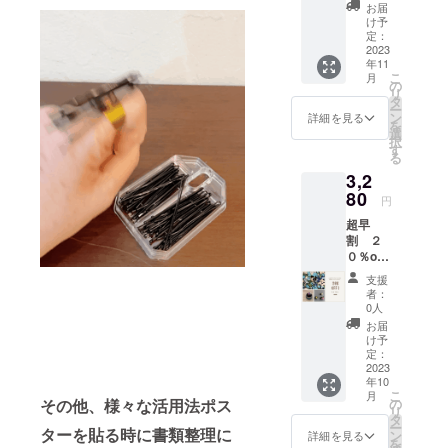
」タイ
のカ
お届
プA ×1
ラーと
け予
【展示会参
リング
飾り用
定：
加歴】
ケース
2023
の「待
年11
×1*
ち針１
こ
月
3451円
本」や
の
2022年 9月
リ
（税込
「ミニ
タ
ー
国際フロン
送料
釘１
ン
詳細を見る
を
込）
本」を
ティア産業
選
択
→3130
お付け
す
メッセ出店
る
円（税
するか
2023年8月
3,2
込送料
ご選択
込）の
80
下さい
大阪ギフト
円
特別価
ショー 参加
超早
格 定形
割 ２
外郵便
予定
０％off!
でお届
! 音琴
けしま
支援
otokoto
す。 ※
者：
「ring
リング
0人
」リバ
のカ
お届
ティー
ラーと
け予
プリン
飾り用
定：
トシ
2023
の「待
年10
リーズ
ち針１
こ
月
タイプA
本」や
の
その他、様々な活用法ポス
リ
×1 リン
「ミニ
タ
ー
グケー
ターを貼る時に書類整理に
釘１
ン
詳細を見る
を
ス×1*