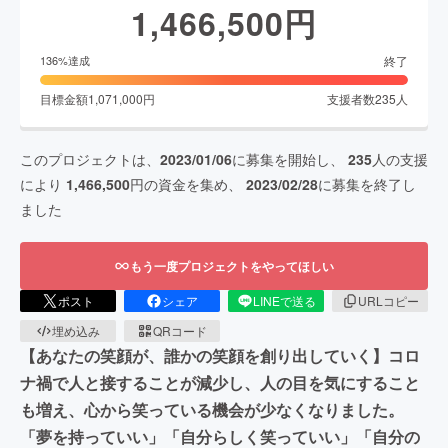
1,466,500
円
終了
136
%達成
目標金額
1,071,000
円
支援者数
235
人
このプロジェクトは、
2023/01/06
に募集を開始し、
235
人の支援
により
1,466,500
円の資金を集め、
2023/02/28
に募集を終了し
ました
もう一度プロジェクトをやってほしい
ポスト
シェア
LINEで送る
URLコピー
埋め込み
QRコード
【あなたの笑顔が、誰かの笑顔を創り出していく】コロ
ナ禍で人と接することが減少し、人の目を気にすること
も増え、心から笑っている機会が少なくなりました。
「夢を持っていい」「自分らしく笑っていい」「自分の