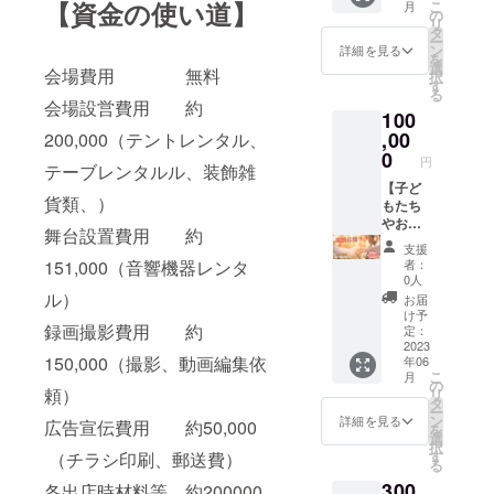
【資金の使い道】
こ
画像や
月
ジ。交
なたの
こりす
の
ん。 ＊
✼••┈┈••
リ
知的財
通費
キャン
る場を
タ
備考欄
✼••┈┈••
ー
産、著
は、別
プをナ
作って
ン
にリ
詳細を見る
✼••┈┈••
を
作権は
途いた
ビゲー
みませ
選
ターン
✼ 《リ
会場費用 無料
択
提供・
だきま
ト。 家
んか？
す
執行希
ターン
る
施行責
す。
族一緒
そのお
望日を
会場設営費用 約
提供・
任者に
100
（内
でもソ
手伝い
記入す
施行責
帰属し
容、日
ロでも
,00
をしま
200,000（テントレンタル、
ること
任者》
ます。
程など
カップ
す。 ＊
0
もでき
友野貴
円
✼••┈┈••
テーブレンタルル、装飾雑
は後日
ルでも
薪や
ます。
弘 ・
✼••┈┈••
ご相
構いま
【子ど
様々な
（しな
サービ
✼••┈┈••
貨類、）
談）
せん。
もたち
材料、
くても
ス内容
✼••┈┈••
✼••┈┈••
テント
やお母
器材は
大丈夫
に関す
舞台設置費用 約
✼
✼••┈┈••
設営実
さんの
こちら
です）
る効果
支援
✼••┈┈••
習。 ハ
笑顔を
が用意
＊2023
効能
者：
151,000（音響機器レンタ
✼••┈┈••
ンモッ
広げ
しま
年6月～
0人
は、 個
✼ 《リ
クに揺
る 笑
す。も
ル）
12月ま
人の体
お届
ターン
られる
顔応援
ちろん
でのリ
け予
感であ
提供・
ひと
チケッ
録画撮影費用 約
持って
定：
ターン
り全て
施行責
時。 た
ト】 こ
2023
きたい
執行で
を保証
150,000（撮影、動画編集依
年06
任者》
き火を
のチ
ものが
お願い
するも
こ
月
主催・
囲みな
ケット
あった
の
しま
のでは
頼）
リ
運営
がら
は世界
らお任
タ
す。
ありま
ー
大島英
コー
中の子
せしま
ン
✼••┈┈••
詳細を見る
せん。
広告宣伝費用 約50,000
を
子 ・
ヒーを
どもた
す。 ＊
選
✼••┈┈••
画像や
択
サービ
飲む豊
ちやお
人数は
す
✼••┈┈••
（チラシ印刷、郵送費）
知的財
る
ス内容
かさ。
母さん
最大12
✼••┈┈••
産、著
300
に関す
落ちて
たちの
各出店時材料等 約200000
名まで
✼ 《リ
作権は