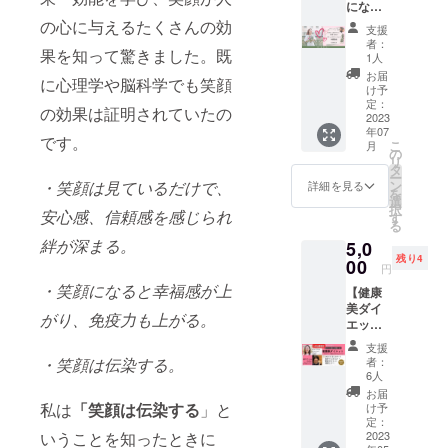
話され
にな
す。更
セリン
キルを
です。ま
んなこ
帰属し
た内容
る
の心に与えるたくさんの効
にあな
グを行
活用
とでも
支援
ます。
に関し
た、児童養
Self
ただけ
い、ア
し、
者：
構いま
✼••┈┈••
ては個
果を知って驚きました。既
Loveコ
のオリ
護施設の職
ドバイ
1人
じっく
せん。
✼••┈┈••
人情報
ミュニ
ジナル
スさせ
り、丁
お届
☆ご相
員として、
✼••┈┈••
に心理学や脳科学でも笑顔
もあり
ケー
オラク
ていた
け予
寧に関
談者様
✼••┈┈••
ますの
子どもたち
ション
ルカー
定：
だきま
わらせ
お子さ
の効果は証明されていたの
✼
で他に
体験講
2023
ドを書
す。 例
に人生の開
ていた
ん お母
漏らさ
年07
座】 ｢セ
き下ろ
えば、
です。
だきま
さん、
かれた可能
こ
ぬよう
月
ルフラ
しで作
の
仕
す。 お
お父さ
リ
お願い
ブ (Self
性を伝えた
りま
タ
事：転
子さん
ん どな
ー
しま
Love) ｣
す。書
・笑顔は見ているだけで、
ン
職をし
詳細を見る
のお悩
い。
たでも
を
す。 ＊
とは、
き下ろ
選
たいけ
みから
大歓迎
択
お話会
安心感、信頼感を感じられ
自分を
しはハ
す
ど、何
お母さ
です♪
る
の時間
愛する
ガキサ
笑顔の発信
がした
ん、お
（ただ
は基本
絆が深まる。
5,0
ことで
イズで
いのか
父さん
し、複
で集まって
２時間
残り4
す。 こ
00
額にお
分から
のご自
円
数ご希
です。
きてくれた
の講座
入れし
な
身のお
望の場
・笑顔になると幸福感が上
前後す
【健康
では、
て、オ
い・・
仲間と一緒
悩みま
合は、
る場合
美ダイ
自己受
ラクル
・ ここ
で、 ど
がり、免疫力も上がる。
おひと
に、絶対に
もある
エット
容や自
カード
ろ：最
んなこ
りずつ
のでご
習慣セ
分を愛
イベントを
は名刺
近なん
とでも
支援
時間を
了承く
ミ
するコ
サイズ
・笑顔は伝染する。
だかや
者：
構いま
成功させま
設定さ
ださ
ナー】
ミュニ
で40枚
6人
る気が
せん。
せてい
い。 ＊
す！
・え
ケー
お書き
おきな
お届
☆ご相
ただき
相手を
いこり
ション
私は
「笑顔は伝染する
」と
して郵
け予
い・・
談者様
ま
批判し
んが12
を学
定：
送しま
・ 子育
お子さ
す。）
たり、
いうことを知ったときに
キロ痩
2023
び、体
す^ - ^
て：子
ん お母
☆ご相