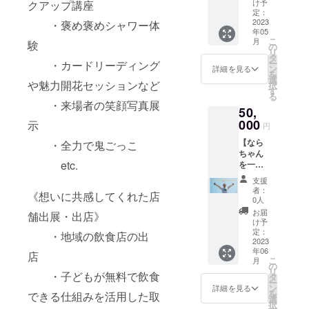
まる場
（試験
け予
クアップ講座
に合っ
ます。
「23」
味な
株式会
所にな
定：
管） 大
た食事
✼••┈┈••
と記
ど） あ
社もん
2023
り、そ
・褒め褒めシャワー体
きさ：
を一人
✼••┈┈••
載、分
なたの
年05
じゃや
のため
（大）
一人に
✼••┈┈••
からな
こ
その過
月
験
きくぅ
のクラ
の
高さ115
お勧め
✼••┈┈••
ければ
リ
去、胎
代表取
ファン
タ
× 幅95
しちゃ
✼ 《リ
時間の
ー
内記憶
・カードリーディング
締役社
が昇り
ン
× 厚み
詳細を見る
いま
ターン
記入な
を
的に紐
長 友
龍のよ
選
35（ｍ
す。 ＜
提供・
や魅力開花セッションなど
しでも
択
解く
野貴
う大成
す
ｍ）
お申し
施行責
OK）
る
と？
弘。 飲
幸をお
込みに
・来場者の笑顔写真展
任者》
✼••┈┈••
ご質問
50,
食店経
さめる
あたっ
浅沼亨
✼••┈┈••
受け付
営をし
000
ように
示
（小）
て注意
円
・サー
✼••┈┈••
けま
ながら
祈りを
高さ77
事項＞
ビス内
✼••┈┈••
す。 胎
【なら
高校野
・全力で鬼ごっこ
込めた<
× 幅67
・キッ
容に関
✼ 《リ
内記憶
ちゃん
球メン
白龍>で
× 厚み
チンを
する効
ターン
を思い
etc.
を一日
タルト
す。 商
30（ｍ
ご提供
果効能
提供・
出す
使い倒
レー
品内容
ｍ）
下さ
支援
は、個
施行責
ワーク
せる権
ナー、
サイズ
✼••┈┈••
者：
い。提
人の体
任者》
《想いに共感してくれた店
（効果
利（１
学校講
：
0人
✼••┈┈••
供でき
感であ
瑞喜 ・
は個人
２時間
演、企
450mm
✼••┈┈••
お届
ない場
舗出展・出店》
り 全て
サービ
により
以
業講演
×
け予
✼••┈┈••
合はこ
を保証
ス内容
ます）
内）】
等を通
定：
150mm
✼ 《リ
・地域の飲食店の出
ちらで
するも
に関す
✼••┈┈••
なら
2023
し講師
(予定)
ターン
ご用意
のでは
る効果
✼••┈┈••
年06
ちゃん
として
店
素材 ：
提供・
します
ありま
こ
効能
月
✼••┈┈••
こと奈
人の可
の
木材 使
施行責
が、費
せん。
リ
は、個
✼••┈┈••
良隆寛
・子どもが無料で飲食
能性や
タ
用画
任者》
用が発
画像や
ー
人の体
✼ 《リ
を一日
夢、目
ン
材：ア
詳細を見る
主催・
生する
知的財
を
感であ
できる仕組みを活用した取
ターン
使い倒
標達成
選
クリル
運営
場合は
産、著
択
り 全て
提供・
せる権
に必要