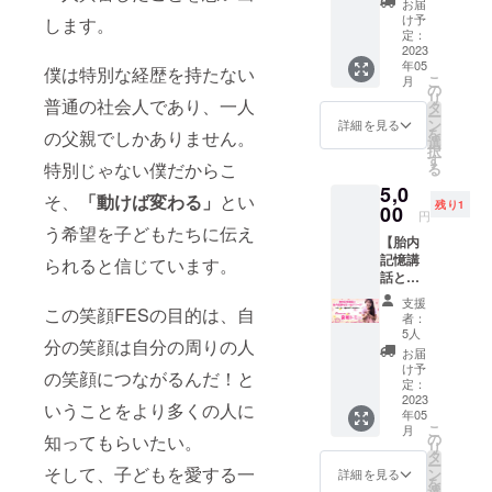
するも
開催予
つけた
お届
る人が
で、気
ンライ
くださ
事でき
メッ
のでは
定で
け予
します。
い方、
増える
分が晴
ンまた
い） ＊
る券】
セージ
定：
ありま
す。
ダイ
ように
れてい
は対面
神奈川
【再
2023
がもら
せん。
✼••┈┈••
エット
想いを
き、そ
の希望
年05
県内に
販】 リ
えま
僕は特別な経歴を持たない
画像や
✼••┈┈••
難民の
込めて
こ
して考
月
＊対面
いらっ
アルで
す！
の
知的財
✼••┈┈••
方！！
届けま
リ
え方が
の場合
普通の社会人であり、一人
しゃる
一緒に
「何だ
タ
産、著
✼••┈┈••
痩せて
す♪ お
ー
変わ
は、原
ことが
お食事
か行動
ン
作権は
✼ 《リ
詳細を見る
自分を
待ちし
を
り、笑
の父親でしかありません。
則、ご
難しい
しなが
できて
選
提供・
ターン
もっと
ており
択
顔にな
指定し
場合は
ら、あ
いない
す
施行責
提供・
もっと
ます♪
特別じゃない僕だからこ
る
ること
た施設
備考欄
なたの
な」
任者に
施行責
好きに
【おす
で、あ
(神奈川
5,0
にご記
夢やや
「これ
帰属し
任者》
なろう
そ、
「動けば変わる」
とい
すめの
らゆる
県内)に
残り1
入くだ
りたい
00
からど
ます。
主催・
♡
円
方】 ●
物事が
て実施
さい。
こと聞
うすれ
う希望を子どもたちに伝え
✼••┈┈••
運営
5/13（
いつも
好転し
しま
【胎内
✼••┈┈••
かせて
ば？」
✼••┈┈••
内田悠
土）ス
誰かと
まし
す。
記憶講
✼••┈┈••
くださ
られると信じています。
という
✼••┈┈••
太 ・
ター
比較し
た。 少
（会場
話と胎
✼••┈┈••
い♪ 野
方はも
✼••┈┈••
サービ
ト！ グ
て自己
しでも
までの
内記憶
✼••┈┈••
村侑加
ちろ
✼
ス内容
ループ
支援
価値を
あなた
この笑顔FESの目的は、自
交通費
を思い
✼ 《リ
が応援
ん、
に関す
者：
ライン
下げて
の力に
は各自
出す
ターン
します♪
「もっ
5人
る効果
を作成
しまう
分の笑顔は自分の周りの人
なれた
ご負担
ワー
提供・
希望の
と前に
効能
お届
します
●自分責
ら嬉し
くださ
ク】 胎
施行責
方には
進みた
け予
は、個
ので、
の笑顔につながるんだ！と
めの悩
いで
い） ＊
内記憶
任者》
【 言っ
定：
い」
人の体
備考欄
みから
す。 相
神奈川
教育特
2023
主催・
て欲し
「更に
感であ
いうことをより多くの人に
に、ラ
解放さ
談お待
年05
県内に
任講
運営
い言葉
パワー
り 全て
インID
れたい
こ
月
ちして
いらっ
師 宮
nakajuk
の音声
の
知ってもらいたい。
アップ
を保証
をお願
●自分を
リ
いま
しゃる
崎ト
u hisae
付き♪
タ
した
するも
いしま
好きに
ー
す！
ことが
ミー 医
そして、子どもを愛する一
・サー
】 日本
ン
い」と
詳細を見る
のでは
す。
なっ
を
✼••┈┈••
難しい
学博士
ビス内
中どこ
選
いう方