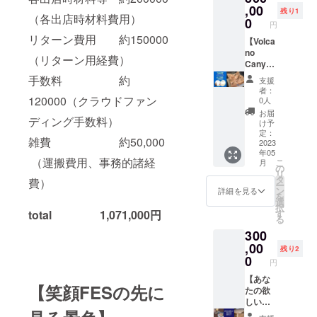
る効果
いる自
笑顔を
,00
とさせ
ターン
提供・
残り1
（各出店時材料費用）
効能
然素材
増やす
てくだ
0
提供・
施行責
円
は、個
でモノ
ための
さい。
施行責
任者に
リターン費用 約150000
人の体
づく
応援チ
【Volca
（主催
任者》
帰属し
感であ
り。 美
ケッ
no
者込
主催・
ます。
（リターン用経費）
り 全て
味しい
ト。 子
Canyon
み） ＊
運営
✼••┈┈••
を保証
キャン
どもた
】 ＊全
基本的
奈良隆
手数料 約
✼••┈┈••
支援
するも
プ飯。
ちが笑
国選抜
に5時間
筧 ・
✼••┈┈••
者：
のでは
あなた
顔FES
作家展
以内の
120000（クラウドファン
サービ
0人
✼••┈┈••
ありま
たちの
当日
にて準
開催時
ス内容
✼
お届
ディング手数料）
せん。
キャン
に、会
大賞！
間で
に関す
け予
画像や
プを盛
場では
UAE（
す。
定：
る効果
雑費 約50,000
知的財
り上げ
しゃ
アラブ
2023
（13時
効能
年05
産、著
て、
ぎ、楽
首長国
～21時
は、個
（運搬費用、事務的諸経
こ
月
作権は
ほっこ
しみ、
連邦）
までの
の
人の体
リ
提供・
りさせ
美味し
の首都
間） ＊
タ
感であ
費）
ー
施行責
て、豊
そうな
アブダ
開催場
ン
り 全て
詳細を見る
を
任者に
かな時
笑顔で
ビにて
所は東
選
を保証
択
帰属し
間を作
過ごす
開催し
京都若
す
total 1,071,000円
するも
る
ます。
るお手
瞬間を
た
しくは
のでは
300
✼••┈┈••
伝いを
応援す
「JALD
神奈川
ありま
✼••┈┈••
しま
るチ
IN展」
,00
県の焚
せん。
残り2
✼••┈┈••
す。 ＊
ケット
にて審
き火が
0
画像や
円
✼••┈┈••
開催場
です。
査員特
できる
知的財
✼
所は関
購入し
別賞受
【あな
場所に
産、著
【笑顔FESの先に
東＋山
て頂い
賞！ 商
たの欲
限らせ
作権は
梨の
た方に
品名：
しい特
てもら
提供・
キャン
は、奈
Volcano
注家具
いま
施行責