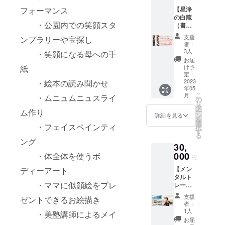
輪挿し
せん。
じゃい
本オン
定書で
のメッ
せん。
【星浄
フォーマンス
を製作
画像や
ます。
ライ
分かる
セージ
画像や
の白龍
してお
知的財
実際、
ン 東
ことは
をお知
・公園内での笑顔スタ
知的財
（書き
届けし
産、著
お宅に
京近郊
以下と
りにな
産、著
下ろ
ます。
作権は
伺って
の方
なりま
支援
りたい
ンプラリーや宝探し
作権は
し）】
花が一
提供・
なる
は、リ
者：
す。 ①
方♪ ＜
提供・
今人気
輪ある
施行責
ちゃん
3人
アルで
・笑顔になる母への手
あなた
内容＞
施行責
急上昇
だけ
任者に
自身が
も対応
お届
の資質
子ども
任者に
してい
で、日
帰属し
お料理
け予
紙
可能で
(得意、
たちか
帰属し
る画
常が華
定：
ます。
を作り
す。 交
不得
ら語ら
ます。
家・イ
2023
・絵本の読み聞かせ
やぎま
✼••┈┈••
家族で
通費、
意） ②
れた驚
✼••┈┈••
年05
ラスト
す。 日
✼••┈┈••
ランチ
会場や
守護神
きの胎
こ
月
✼••┈┈••
・ムニュムニュスライ
レー
常に一
の
✼••┈┈••
パー
飲食等
の祀ら
内記憶
リ
✼••┈┈••
ター ユ
輪の花
タ
✼••┈┈••
ティー
にかか
れてい
の内容
ー
ム作り
✼••┈┈••
ウ・ス
を。 お
ン
✼
を楽し
詳細を見る
る費用
るお近
（人は
を
✼
ミワタ
礼状を
選
んじゃ
は、ご
くの神
・フェイスペインティ
なんの
択
ルが木
付けて
す
いま
負担く
社 ③１
ために
る
材に描
箱に収
しょ
ング
ださ
年の流
生まれ
30,
く白
納して
う。 ま
い。 5
れ ④守
てくる
龍。 今
000
お贈り
・体全体を使うボ
た、食
月中旬
円
護神の
のか？
回の
します♪
事が終
に詳細
神話 備
困難や
【メン
ディーアート
【笑顔
《商品
わった
と日程
考：生
問題は
タルト
フェ
説明》
後は、
調整等
年月日
なぜ起
・ママに似顔絵をプレ
レー
ス】
材料：
マクロ
メール
（出生
こるの
ナー！
が、優
杉 色
ビの陰
等でご
支援
時間が
ゼントできるお絵描き
か、流
友野貴
しく穏
紙合
陽理論
者：
連絡さ
23時以
産、病
弘の講
やかな
板 ガ
1人
に基づ
せてい
・美塾講師によるメイ
降の場
気障が
演会主
人の集
ラス
き体質
お届
ただき
合は
いの意
催権】