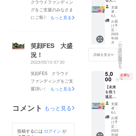
夢や目
アップ
クラウドファンディン
（会社
キャン
美術展
納品後
退社。
の遠足
標にワ
した
て頂きました。全国で
員＆副
支援
プ場の
では神
の商品
その
グをご支援のみなさま
まさみ
クワク
い、 こ
業） ・
者：
ルール
奈川県
の使用
後、木
「フードリボンプロ
んの江
してい
の機会
6人
ただた
にご報告。先日笑顔
もっと見る
を守っ
民ホー
権は購
工作家
ノ島１
ても ど
に一緒
だお
お届
ジェクト」として、飲
て、皆
ルにて
入した
として
Day満
FESクラウドファン
こかで
に楽し
け予
話、夢
が楽し
「Earth
方に移
[HUG
喫ガイ
食店の開店時間にいつ
無理か
定：
みませ
を語
ディングで行った笑顔
く過ご
Tree」
ります
WOOD
ド】 江
2023
も
んか？
る、妄
でも子どもたちが無料
せるよ
を出
が、著
WORK
年06
ノ島を
な…っ
FES。収支を計算後に
作品を1
想トー
うに努
品。そ
作権に
S] を立
こ
月
こよな
笑顔FES 大盛
て 気分
でご飯を食べられる仕
の
人１つ
ク ・心
めま
の後11
関して
ち上
リ
プラスになった金額の
く愛す
が下
タ
作りま
配性・
しょ
月には
は製作
げ、
ー
組みを広めていて、そ
況！
る女、
がって
ン
す。み
詳細を見る
一部を児童養護施設に
ネガ
う。
オース
者にあ
アー
を
江ノ島
しまう
選
んなで
の想いに共感した飲食
ティブ
✼••┈┈••
トリア
りま
ティス
択
2023/05/10 07:30
寄付しました。施設園
ラバー
ことあ
す
一緒に
さんの
✼••┈┈••
の
す。 ＊
ティッ
る
店が参加し、お客様が
ズまさ
ります
分から
ための
長が子どもたちの未来
✼••┈┈••
ウィー
制作し
クな作
5,0
みんこ
笑顔FES クラウド
よね そ
ないと
励まし
一口\300でリボンを購
在庫な
✼••┈┈••
ンにあ
た作品
品作り
のために使うことを約
と矢吹
00
こでオ
し
ころを
トーク
円
ファンディングをご支
✼ 《リ
るハプ
の写真
に勤
入することで子どもた
雅美と
ススメ
解決し
・オン
束して下さいました。
ターン
スブル
等は宣
む。
【未来
共に行
するの
援頂いたみなさま先日
もっと見る
ながら
ライン
ちに一食分のご飯が提
提供・
ク家が
伝など
2016年
を祝う
く大人
今後も少額ですが子ど
が「予
進めて
ゲーム
施行責
所有し
に使わ
9月に開
5/7（日）に永山北公
遠足ま
の遠
供されるというもの。
祝新
いきま
の相
任者》
ていた
せてい
催した
も食堂や子どもたちの
さみん
足。
聞」な
す。 オ
園で『笑顔FES』を開
手、な
支援
奈良隆
世界文
ただき
初の個
二年前に立ち上がり、
コメント
の江ノ
もっと見る
2021年
んです
未来や笑顔のために使
ンライ
者：
どな
筧 ・
化遺産
ます。
展では
催しました。初めは曇
島１
からス
まるで
6人
既に何万食分の食事を
ン90分
ど、 で
サービ
「シェ
＊具体
100人以
用していく予定です。
Day満
タート
スポー
グルー
お届
きる範
り空でこの後どうなる
ス内容
ーンブ
的にど
上の
子どもたちに届けてき
喫リト
した江
ツ新聞
け予
プ講
みなさんからご支援頂
囲でリ
に関す
ルン宮
のよう
方々が
リー
か不安でしたが、その
ノ島リ
定：
の号外
座。 5
たこのロングスプーン
クエス
る効果
殿」に
なもの
足を運
ト】 江
2023
投稿するには
ログイン
が
いた支援金が子どもた
トリー
のよう
月22日
トにお
後土砂降りでした
効能
て
が欲し
ぶ。以
年06
ノ島を
協会をこれからも応援
トは通