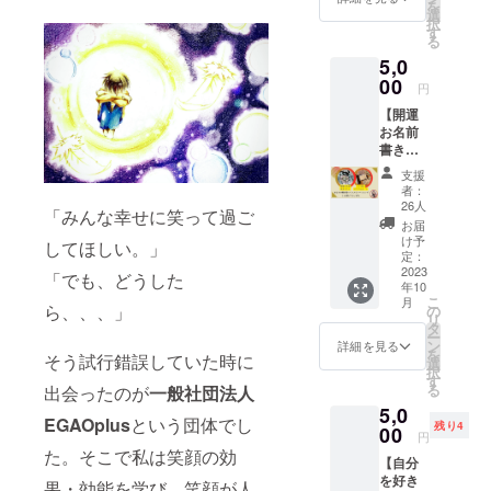
ます。
✼••┈┈••
を
期：ご
です。
選
のリ
✼••┈┈••
＊お話
✼••┈┈••
の目的は、
択
支援い
全額笑
す
ターン
✼ 《リ
会はオ
✼••┈┈••
る
ただい
自分の笑顔
顔Fesに
をお選
ターン
ンライ
✼
5,0
た方と
寄付さ
び下さ
提供・
は自分の周
ンで行
調整の
00
せてい
い。 ☆
施行責
円
いま
りの人の笑
うえ決
ただき
内容
任者》
す。 ＊
【開運
定しま
ます。
顔につなが
コーチ
新宮尚
日程は
お名前
す。
☆こち
ングス
子 サー
参加者
るんだ！と
書き下
（5月中
らは8月
キルを
ビス内
で調整
ろし&オ
いうことを
旬～7月
開催分
活用
容に関
支援
しま
ラクル
位ま
のリ
し、
者：
より多くの
する効
す。 ＊
カード
で） 心
ターン
26人
じっく
果効能
多くて
「みんな幸せに笑って過ご
人に知って
セッ
理カウ
です☆
り、丁
お届
は、 個
も私を
ト】
ンセ
もらいた
7月の
け予
寧に関
してほしい。」
人の体
含めた5
zoomで
ラーの
定：
セッ
わらせ
感であ
い。
人まで
繋がっ
2023
トシ
ション
「でも、どうした
ていた
り 全て
の人数
年10
そして、子
て、あ
が、
をご希
だきま
を保証
で行い
こ
月
なたの
ら、、、」
「仕
の
望の方
どもを愛す
す。 お
するも
ます。
リ
瞳を見
事」
タ
は、7月
子さん
のでは
＊申込
る一人の父
ー
させて
「ここ
ン
開催分
詳細を見る
のお悩
ありま
者が多
を
そう試行錯誤していた時に
頂き、
親として、
ろ」
選
のリ
みから
せん。
数の場
択
インス
「子育
す
ターン
お母さ
娘たちが笑
画像や
合は組
る
出会ったのが
一般社団法人
ピレー
て」
をお選
ん、お
知的財
み分け
顔彩る人生
5,0
ション
「結
び下さ
父さん
産、著
EGAOplus
という団体でし
して何
残り4
でこと
00
婚」な
を送ってほ
い。 ☆
のご自
円
作権は
度か行
ばを書
どにつ
内容
た。そこで私は笑顔の効
身のお
提供・
しいという
いま
【自分
き下ろ
いて、
コーチ
悩みま
施行責
す。 ＊
を好き
願いの実現
しま
カウン
果・効能を学び、笑顔が人
ングス
で、 ど
任者に