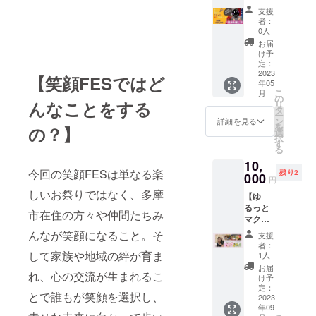
知的財
費
辛口ブ
産、著
きま
するも
さん
は、個
す。 ※
支援
産、著
用：
ラック
作権は
す。 守
のでは
入って
人の体
者：
基本的
作権は
5,000円
とお
提供・
護神を
ありま
います♪
0人
感であ
には
提供・
／60分
ちゃん
施行責
知るこ
せん。
＜日程
り 全て
お届
zoomに
施行責
（Zoom
の相談
任者に
とで今
画像や
＞ 2023
け予
を保証
て行い
任者に
で実
室】 90
帰属し
世の使
定：
知的財
年5月12
するも
ます。
帰属し
施） 実
分
2023
ます。
命や課
産、著
日
のでは
【笑顔FESではど
リアル
ます。
施時
年05
10000
✼••┈┈••
題を紐
作権は
（金）
ありま
でもお
こ
✼••┈┈••
月
期：ご
円 困り
✼••┈┈••
解き、
の
提供・
20時～
せん。
受けは
んなことをする
リ
✼••┈┈••
支援い
ごと、
✼••┈┈••
道標の
タ
施行責
21時30
画像や
できま
ー
✼••┈┈••
ただい
悩みご
✼••┈┈••
ヒント
ン
任者に
分 90
詳細を見る
知的財
すが、
を
✼••┈┈••
た方と
の？】
と、問
✼
となる
選
帰属し
分
産、著
静かで
択
✼
調整の
題解決
メッ
す
ます。
Zoomオ
作権は
落ち着
る
うえ決
夢の叶
セージ
✼••┈┈••
ンライ
提供・
いた場
定しま
10,
え方な
を降ろ
✼••┈┈••
ング
施行責
所をご
今回の笑顔FESは単なる楽
す。
残り2
どな
000
しま
✼••┈┈••
ループ
任者に
円
用意頂
（5月中
ど 相
す。悩
✼••┈┈••
講座（6
帰属し
きま
しいお祭りではなく、多摩
旬～7月
【ゆ
談にの
み事や
✼
名ま
ます。
す。ま
頃ま
るっと
ります
不安が
で） ※
✼••┈┈••
市在住の方々や仲間たちみ
た、実
で）
マクロ
普段は
ある方
録画参
✼••┈┈••
施場所
講
ビ料
温厚で
はもち
んなが笑顔になること。そ
加可能
✼••┈┈••
支援
までの
師：心
理 プ
優しい
ろん、
です ＜
者：
✼••┈┈••
交通費
理カウ
ライ
オブ
して家族や地域の絆が育ま
夢や目
1人
こんな
✼
につい
ンセ
ベート
ラート
標に向
方にお
お届
てはご
れ、心の交流が生まれるこ
ラート
レッス
で包み
かって
け予
すすめ
負担頂
シ、内
ン】
込むと
定：
進んで
＞ 胎内
きます
とで誰もが笑顔を選択し、
観アド
肉、
2023
おちゃ
いる方
記憶に
ので予
年09
バイ
魚、
んが 気
も自分
ご興味
めご了