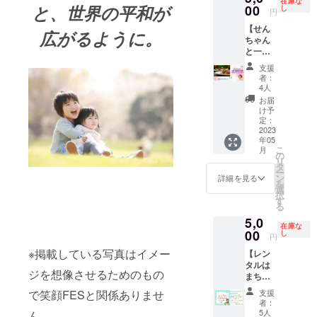
在庫な
とは購
め、退
料など
添えて
品し、
と、世界の平和が
00
人がい
し
円
入者が
社。そ
も使い
直接お
神奈川
ても構
【せん
お支払
の後、
ます。
礼を伝
県民
いませ
広がるように。
ちゃん
いくだ
木工作
使用素
えせさ
ホール
ん。そ
と一緒
さい。
家とし
材に関
せて頂
で展示
の際の
にお食
＊食事
て[HUG
しても
く、笑
後、
機材は
支援
事でき
内容は
WOOD
相談の
顔を応
オース
ご用意
者：
る権応
基本奈
WORK
上決め
援する
トリア
くださ
4人
援つ
良が決
S] を立
ていき
チケッ
の世界
い。 ＊
お届
き】 リ
めま
ち上
ます。
トで
遺産
現地ま
け予
アルで
す。お
げ、
＊デザ
す。 ぜ
「シェ
定：
での交
一緒に
2023
酒の提
アー
インは
ひ、あ
ーンブ
通費は
年05
お食事
供はあ
ティス
要望を
なたも
ルン宮
含みま
こ
月
しなが
りませ
ティッ
聞き、
この世
殿」に
の
せん。
リ
ら、心
ん。ご
クな作
奈良が
の中に
も展示
タ
ご自身
ー
も満タ
自身で
品作り
デザイ
笑顔の
された
ン
でご負
詳細を見る
を
ンに♫
用意し
に勤
ンした
ペイ・
商品。
選
担くだ
択
応援し
てくだ
む。
ものを
フォ
商品
す
さい。
る
ちゃい
さい。
2016年
提示し
ワード
名：
＊奈良
5,0
ます！
＊防寒
9月に開
ます。
を生む
Earth
の交通
在庫な
あの店
00
着や着
催した
＊デザ
立役者
Tree 商
し
費は別
円
に行っ
替え、
初の個
インや
になり
品内
途頂き
※掲載している写真はイメー
【レン
てみた
タオ
展では
施工に
ましょ
容：木
ます。
タルは
いけ
ル、洗
100人以
関して
う！ ご
工テー
＊どの
ジを想像させるためのもの
まちゃ
ど、1人
面道具
上の
出来な
支援よ
ブル
ような
ん】 オ
で行き
類、薬
方々が
いこと
ろしく
（木製
焚き火
支援
で笑顔FESと関係ありませ
ンライ
づらい...
や化粧
足を運
があり
お願い
台、ガ
会にし
者：
ン1時
の夢を
品など
ぶ。以
ます。
致しま
ラス天
5人
ん。
たいか