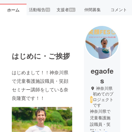
活動報告
支援者
仲間募集
コメント
ホーム
10
99+
はじめに・ご挨拶
egaofe
はじめまして！！神奈川県
s
で児童養護施設職員・笑顔
神奈川県
セミナー講師をしている奈
初めてのプ
良隆寛です！！
ロジェクト
です
神奈川県で
児童養護施
設職員・笑
顔セミナー