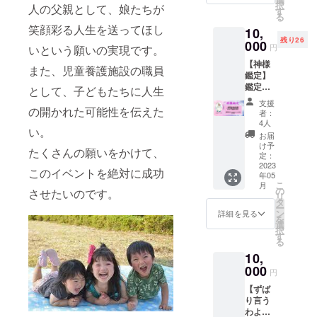
ありま
✼••┈┈••
て、人
択
人の父親として、娘たちが
✼••┈┈••
場合は
である
容に関
でも！
す
は是
せん。
✼••┈┈••
生を
る
✼••┈┈••
備考欄
池川明
する効
現地に
非、未
画像や
✼••┈┈••
もっと
笑顔彩る人生を送ってほし
✼••┈┈••
10,
にご記
先生が
果効能
向かう
来の自
知的財
✼••┈┈••
楽しみ
✼ 《リ
残り26
入くだ
20年以
000
は、個
交通
分から
産、著
円
いという願いの実現です。
✼ 《リ
たい ●
ターン
さい。
上かけ
人の体
費、お
のメッ
作権は
ターン
自分に
提供・
【神様
✼••┈┈••
て研究
感であ
食事代
セージ
また、児童養護施設の職員
提供・
提供・
優しく
施行責
鑑定】
✼••┈┈••
された
り 全て
は別途
を受け
施行責
施行責
なっ
任者》
鑑定書
✼••┈┈••
胎内記
として、子どもたちに人生
を保証
お支払
取って
任者に
任者》
て、周
主催・
PDF＋
✼••┈┈••
憶の
するも
い願い
みて下
帰属し
支援
主催・
りにも
運営
オンラ
の開かれた可能性を伝えた
✼ 《リ
ワーク
のでは
ます。
さい
者：
ます。
運営
優しく
和田 寿
イン
ターン
ショッ
ありま
✼••┈┈••
4人
ね。 ☆
✼••┈┈••
大島英
なりた
い。
一 ・
zoom
提供・
プを特
せん。
✼••┈┈••
場所：
お届
✼••┈┈••
子 ・
い ●愛
サービ
セッ
施行責
任講
画像や
✼••┈┈••
け予
オンラ
✼••┈┈••
サービ
たくさんの願いをかけて、
し方が
ス内容
ション
任者》
師・宮
定：
知的財
✼••┈┈••
イン
✼••┈┈••
ス内容
わから
に関す
(40
2023
主催・
崎ト
産、著
✼ 《リ
(zoom
このイベントを絶対に成功
✼
に関す
な
年05
る効果
分)。 生
運営
ミーが
作権は
ターン
） ☆時
る効果
こ
い・・
月
効能
年月日
nakajuk
開催し
の
提供・
提供・
させたいのです。
間：
効能
リ
●自分を
は、個
からあ
u hisae
ます。
タ
施行責
施行責
30〜40
は、個
ー
ご機嫌
人の体
なたに
・サー
胎内記
ン
任者に
任者》
詳細を見る
分程 ☆
人の体
を
にした
感であ
宿る日
ビス内
憶は子
選
帰属し
主催・
実施
感であ
択
い ●ど
り 全て
本の神
容に関
育てだ
す
ます。
運営
日：5/7
り 全て
る
んな自
を保証
様(神社
する効
けの話
✼••┈┈••
野村 侑
以降に
を保証
分も愛
10,
するも
に祀ら
果効能
だけで
✼••┈┈••
加 ・
メール
するも
して、
のでは
れる八
000
は、個
はなく
✼••┈┈••
サービ
にて日
円
のでは
周りか
ありま
百万の
人の体
人生や
✼••┈┈••
ス内容
時を調
ありま
らも愛
【ずば
せん。
神様)を
感であ
生き方
✼
に関す
整させ
せん。
された
り言う
画像や
統計学
り 全て
のお話
る効果
ていた
画像や
い人
わよ！
知的財
から導
を保証
もたく
効能
だきま