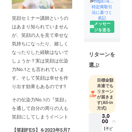
https://egaofes.hp.peraichi.com
講師をして
特定商取引
いる奈良隆
法に基づく
笑顔セミナー講師というの
表記
寛です！！
メッセー
はあまり知られていません
ジを送る
僕には中学
が、笑顔の人を見て幸せな
生になる娘
気持ちになったり、嬉しく
がいます。
数年前に娘
なったりした経験はないで
リターンを
が「自分に
しょうか？実は笑顔は伝染
自信がな
選ぶ
力No.1とも言われていま
い。」そう
ポツリとつ
す。そして笑顔は幸せを作
目標金額
ぶやき、僕
未達でも
り出す効果もあるのです!!
の膝の上で
リターン
ポロポロと
が届きま
その伝染力No.1の『笑顔』
す
(All-in
泣きまし
を通して自分の周りの人も
方式)
た。その心
3,0
の痛みがひ
笑顔にしてしまうイベント
00
しひしと
円
伝ってきて
【子ど
【笑顔FES】を2023年5月7