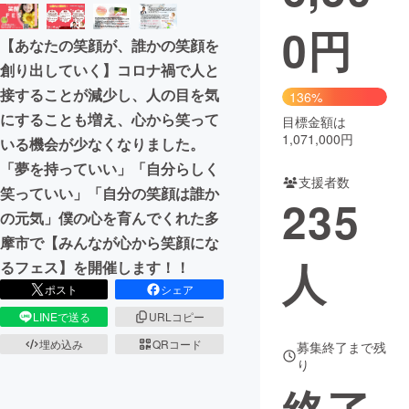
0
円
まちづくり・地域活性化
【あなたの笑顔が、誰かの笑顔を
創り出していく】コロナ禍で人と
CAMPFIRE for Social Good
CAMPFIRE Creation
接することが減少し、人の目を気
136%
CAMPFIREふるさと納税
machi-ya
コミュニティ
にすることも増え、心から笑って
目標金額は
1,071,000円
いる機会が少なくなりました。
「夢を持っていい」「自分らしく
支援者数
笑っていい」「自分の笑顔は誰か
235
の元気」僕の心を育んでくれた多
摩市で【みんなが心から笑顔にな
人
るフェス】を開催します！！
ポスト
シェア
LINEで送る
URLコピー
埋め込み
QRコード
募集終了まで残
り