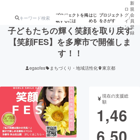
新
ロ
規
グ
会
プロジェクトを掲
はじ
プロジェクト
/
載するには
める
をさがす
イ
員
ン
登
子どもたちの輝く笑顔を取り戻す
録
【笑顔FES】を多摩市で開催しま
す！！
人気のプロ
注目のリ
注目の新着プロ
募集終了が近いプ
もうすぐ公開
ジェクト
ターン
ジェクト
ロジェクト
されます
egaofes
まちづくり・地域活性化
東京都
アート・写真
音楽
現在の支援総
テクノロジー・ガジェット
ゲーム・サ
額
1,46
映像・映画
書籍・雑誌
6,50
ビジネス・起業
チャレンジ