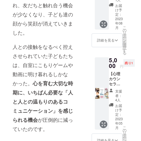
を浄化
主催・
に心理学や
ション
（コー
れ、友だちと触れ合う機会
に来ら
し、昇
お届
運営
(お悩み
脳科学でも
チング
れる方
け予
華して
奈良隆
が少なくなり、子ども達の
相談
セッ
定：
はリア
くれる
笑顔の効果
筧 ・
室)】
2023
ショ
ルでも
ことに
サービ
は証明され
顔から笑顔が消えていきま
年08
☆8月開
ン） 夏
大丈夫
繋がる
ス内容
こ
月
催分☆
休み期
ていたので
の
です。
からで
に関す
した。
リ
現役小
間限定
タ
ご希望
す。 少
る効果
す。
ー
学校教
の開室
ン
の方に
詳細を見る
しでも
効能
を
師 シー
です。
選
は場所
あなた
人との接触をなるべく控え
は、個
択
ズグ
全額笑
す
お伝え
この笑顔の
の本当
人の体
る
ロース
顔Fesに
させられていた子どもたち
しま
の声を
感であ
効果を皆さ
5,0
コーチ
寄付さ
す。
聴き、
り 全て
残り1
ング認
んに知って
は、自室にこもりゲームや
00
せてい
5,000
そして
円
を保証
定コー
ただき
円/60分
あなた
もらい、笑
するも
動画に明け暮れるしかな
【心理
チ取得
ます。
※多少前
にあな
のでは
顔のペイ
カウン
ひー
☆こち
後する
たの声
ありま
かった。
心を育む大切な時
セラー
ちゃん
らは7月
フォワード
可能性
を響か
せん。
による
先生の
開催分
あり。
せた
支援
期に、いちばん必要な「人
画像や
を生み出す
お悩み
お悩み
のリ
自分の
者：
い。 焚
知的財
相談】
べく「笑顔
相談室
ターン
4人
知らな
と人との温もりのあるコ
き火を
産、著
費
（コー
です☆
かった
お届
FES」を開催
囲むよ
作権は
用：
チング
ミュニケーション」を感じ
8月の
け予
自分に
うな、
提供・
することを
5,000円
セッ
定：
セッ
出会え
そんな
施行責
／60分
2023
られる機会
が圧倒的に減っ
ショ
決意しまし
ション
ちゃう
暖かい
任者に
年05
（Zoom
ン） 夏
をご希
かも♫
場所で
た。
帰属し
こ
月
ていたのです。
で実
休み期
の
望の方
✼••┈┈••
お待ち
ます。
リ
施） 実
間限定
タ
は、8月
✼••┈┈••
してい
✼••┈┈••
ー
施時
の開室
ン
開催分
詳細を見る
この笑顔FES
✼••┈┈••