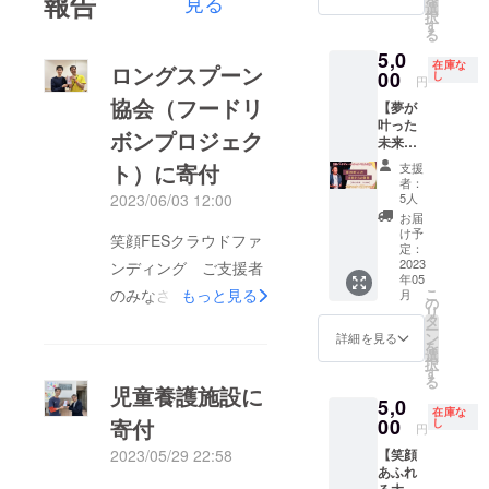
報告
見る
けど、
手伝い
選
容に関
などで
事、準
使用し
（緑）
り 全て
択
難しそ
・やっ
す
する効
内容を
大賞を
てくだ
と海
を保証
る
う ②今
てみた
果効能
変更す
獲得。
さい。
（青）
するも
5,0
さら聞
いこと
は、個
ること
2019年
＊サイ
｝が重
のでは
在庫な
ロングスプーン
けなー
00
を形に
し
人の体
があり
10月に
ズや形
なり 一
円
ありま
い ③ア
するた
感であ
ます。
は
などの
体と
せん。
協会（フードリ
【夢が
プリは
めの思
り 全て
その際
UAE（
ご納得
なって
画像や
叶った
取得し
考整理
を保証
はご了
アラブ
いただ
いる大
ボンプロジェク
知的財
未来か
たけ
・プレ
するも
承くだ
首長国
けない
樹（地
産、著
ら届く
ど、ほ
ゼンや
のでは
ト）に寄付
さい。
連邦）
場合で
球）が
支援
作権は
予祝新
とんど
ロープ
ありま
者：
＊危険
の首都
も納品
支え成
提供・
聞】 あ
やって
レの練
5人
2023/06/03 12:00
せん。
だと判
Abū
後はリ
り立っ
施行責
なたが
いない
習相手
画像や
お届
断した
Dhabī（
ターン
ている
任者に
描いて
④自分
・ホー
け予
知的財
場合や
アブダ
を執行
という
笑顔FESクラウドファ
帰属し
いる夢
でサム
定：
ムペー
産、著
奈良の
ビ）で
したこ
環境破
ます。
や目標
2023
ネイル
ンディング ご支援者
ジ作成
作権は
指示に
開かれ
ととし
壊への
✼••┈┈••
年05
こう
を作り
相談 ・
提供・
従えな
た
ます。
警鐘の
✼••┈┈••
こ
のみなさま先日5/31に
もっと見る
月
なった
たい ⑤
の
好きや
施行責
いこと
【JAR
＊納期
メッ
✼••┈┈••
リ
らいい
家族・
タ
得意を
子ども食堂を全国で１
任者に
がある
DIN展】
は相談
セージ
✼••┈┈••
ー
なーと
友達の
ン
活かし
詳細を見る
帰属し
場合に
に
の上決
作品。
✼
を
００か所以上運営して
いうイ
誕生日
選
て仕事
ます。
は中止
「Volca
めま
奈良
択
メージ
にカー
す
をはじ
✼••┈┈••
いる「ロングスプーン
いたし
no
す。
隆寛に
る
それを
ドを送
児童養護施設に
めたい
✼••┈┈••
ます。
Canyon
（製作
つい
5,0
協会」理事の加藤紘章
もっと
りたい
方の相
✼••┈┈••
その際
」を出
時間に2
て：児
在庫な
鮮明に
00
寄付
⑥SNS
し
談 ・W
✼••┈┈••
円
の返金
展。
か月以
童養護
さんに笑顔FESクラウ
目にみ
をブ
ワー
✼
は行い
2019年
上は頂
施設に
【笑顔
2023/05/29 22:58
える形
ドファンディングの余
ラッ
カーの
ませ
6月に国
きま
14年間
あふれ
にする
シュ
心得
ん。 ＊
際平和
す） ＊
勤め、
剰金の一部を寄付させ
る大人