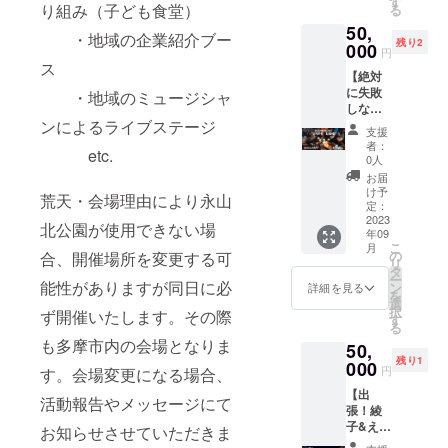
す
絵の具
奈良 隆
ご負担
作権は
り組み（子ども食堂）
る
を保証
施行責
利(１２
なメン
絵柄は
筧 ・
下さ
提供・
するも
任者》
50,
時間以
タルの
お任せ
サービ
・地域の企業紹介ブー
い。 ・
施行責
のでは
主催・
残り2
内）で
000
在り方
となり
ス内容
円
家族や
任者に
ありま
運営
す。 法
を伝授
ます
ス
に関す
グルー
帰属し
せん。
宮崎 ト
【絶対
に触れ
し続
✼••┈┈••
る効果
プで
ます。
画像や
ミー ・
に失敗
るこ
・地域のミュージシャ
け、夢
✼••┈┈••
効能
（５人
✼••┈┈••
知的財
サービ
しない
と、一
を叶え
✼••┈┈••
は、個
くら
✼••┈┈••
産、著
ス内容
焚き火
ンによるライブステージ
般常識
る人、
✼••┈┈••
人の体
支援
い）お
✼••┈┈••
作権は
に関す
会 主
とはか
目標達
✼ 《リ
者：
感であ
申込み
✼••┈┈••
etc.
提供・
る効果
催権】
け離れ
成をし
0人
ターン
り 全て
くださ
✼
施行責
効能
焚き火
ている
たチー
提供・
お届
を保証
い。 ・
任者に
は、個
は心の
こと、
ム、業
け予
施行責
するも
基本材
荒天・会場理由により永山
帰属し
人の体
癒し。
今後の
定：
績が伸
任者》
のでは
料費込
ます。
感であ
焚き火
2023
なら
びた企
ユウ・
北公園が使用できない場
ありま
み（４
✼••┈┈••
年09
り 全て
を起こ
ちゃん
業多
スミワ
せん。
人~5人
こ
月
✼••┈┈••
を保証
す。 焚
の活動
の
数。 ＊
合、開催場所を変更する可
タル ・
画像や
前） ・
リ
✼••┈┈••
するも
き火を
に支障
タ
友野貴
サービ
知的財
東京近
ー
✼••┈┈••
のでは
囲んで
能性がありますが同日に必
が出る
ン
弘120分
詳細を見る
ス内容
産、著
郊での
を
✼
ありま
マシュ
ことな
選
の講演
に関す
作権は
実施 ・
択
ず開催いたします。その際
せん。
マロを
どはご
す
会主催
る効果
提供・
日程調
る
画像や
焼く。
遠慮さ
権とな
効能
施行責
整は購
も多摩市内の会場となりま
50,
知的財
手作り
せてい
りま
は、個
任者に
入者へ
残り1
産、著
ベーコ
000
ただき
す。 ＊
人の体
円
帰属し
す。会場変更になる場合、
メール
作権は
ン直火
ます。
リアル
感であ
ます。
等でご
【出
提供・
焼きす
＊現地
開催の
活動報告やメッセージにて
り 全て
✼••┈┈••
連絡さ
張！綾
施行責
る。 自
までの
み対
を保証
✼••┈┈••
せて頂
子&えい
任者に
然と会
交通費
お知らせさせていただきま
応。 ＊
するも
✼••┈┈••
きま
こりん
帰属し
話が生
は別途
交通