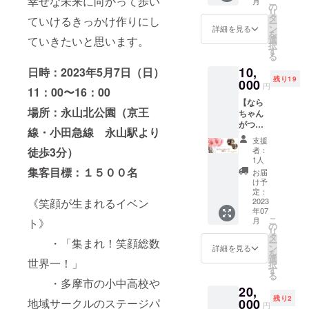
幸せな未来に向かって歩い
こ
月
ザーは
卵、牛
兼ねな
の
の守護
おあり
承下さ
リ
る
乳など
く本音
タ
神を知
の方♪
ていけるきっかけ作りにし
い。
ー
✼••┈┈••
の動物
で ズバ
ン
ること
詳細を見る
一度聞
✼••┈┈••
を
✼••┈┈••
製品を
ズバ切
選
ていきたいと思います。
で不思
いてみ
✼••┈┈••
択
✼••┈┈••
使わな
り込み
す
議と神
たい！
✼••┈┈••
る
✼••┈┈••
い穀物
ますｗ
様達と
という
✼••┈┈••
10,
✼ 《リ
や野菜
日時：2023年5月7日（日）
多少傷
のご縁
方、ど
✼ 《リ
残り19
ターン
を中心
000
つくか
が繋が
なたで
円
ターン
11：00〜16：00
提供・
にした
もしれ
りサ
も♪
提供・
【なら
施行責
マクロ
ません
ポート
パート
施行責
場所：永山北公園（京王
ちゃん
任者》
ビを現
が 最短
が受け
ナー欲
任者》
がつく
主催・
代人に
スピー
られま
しい
線・小田急線 永山駅より
主催・
る一輪
運営
合わせ
ドで悩
す。 5
方、赤
支援
運営
挿し 2
新井
て「ゆ
みを解
月中旬
者：
徒歩3分）
ちゃん
大高
本セッ
晴佳 ・
るく・
決しま
1人
以降、
欲しい
瑞希 ・
ト】
サービ
楽し
集客目標：１５００名
す！！
鑑定書
お届
方♪ 子
サービ
Wood
ス内容
く・美
裏の顔
け予
PDFを
どもが
ス内容
Artist
に関す
味し
定：
とグ
作成
望む子
に関す
でもあ
2023
《笑顔が生まれるイベン
る効果
く・簡
レーな
し、
育て、
る効果
年07
る奈良
効能
単に」
方法な
メール
子ども
こ
効能
月
ト》
隆寛こ
は、個
をモッ
の
どなど
等で
を信じ
リ
は、個
となら
人の体
トーに
タ
もある
セッ
ると
・「集まれ！笑顔総数
ー
人の体
ちゃん
感であ
デモ
ン
ブラッ
詳細を見る
ション
は？子
を
感であ
が、あ
り 全て
キッチ
選
クとお
の日程
世界一！」
どもた
択
り 全て
なたの
を保証
ンをし
す
ちゃん
調整を
ちから
る
を保証
ために
するも
ながら
も見せ
・多摩市の小中高校や
させて
語られ
するも
20,
心をこ
のでは
料理を
るか
頂きま
た子ど
のでは
残り2
めて一
000
地域サークルのステージパ
ありま
学ん
も。 基
す。鑑
円
も視点
ありま