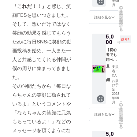
否定す
年05
せた秘
感いた
✼••┈┈••
供にど
さん、
談時間
こ
月
「これだ！！」
と感じ、笑
ること
密のお
だけま
の
✼••┈┈••
うやっ
お父さ
おひと
リ
は禁止
話し
す。 私
タ
✼••┈┈••
て接し
ん どな
顔FESを思いつきました。
り 30
ー
です。
ZOOM
自身、
ン
✼••┈┈••
詳細を見る
たら良
たでも
分〜1時
を
基本的
付き
過去、
選
✼ 《リ
いのか
そして、想いだけではなく
大歓迎
間 (もう
択
に安心
・上級
自分の
す
ターン
分から
です♪
少しか
る
安全の
食育指
ことが
笑顔の効果を感じてもらう
提供・
ない時
（ただ
かるこ
場とし
5,0
導士ヤ
嫌いで
施行責
があ
し、複
ともあ
て開催
残り3
ギちゃ
ために毎日SNSに笑顔の動
00
このま
任者》
る・・
円
数ご希
ります)
しま
んの食
まの自
主催・
・ 結
望の場
☆実施
画投稿を始め、一人また一
す。 ＊
【初心
育
分では
運営
婚：結
合は、
日 メー
お話し
者でも
ZOOM
ダメ
北川淳
婚しよ
おひと
ルにて
人と共感してくれる仲間が
を聴く
翔べる
セミ
だ！と
子 ・
うと
りずつ
ご相談
際はお
Twitter
ナー付
自分以
サービ
思って
支援
僕の周りに集まってきまし
時間を
の上、
互いに
講座】
き ・30
外の“何
ス内容
者：
いるけ
設定さ
決定し
傾聴の
今まで
日間毎
か”にな
2人
に関す
た。
ど、何
せてい
ます。
姿勢で
Twitter
朝えい
ろうと
る効果
お届
だか不
ただき
＊５月
臨みま
をあま
こりん
その仲間たちから「毎日な
してき
け予
効能
安・・
ま
７日以
しょ
り使っ
からダ
定：
まし
は、個
・ など
す。）
降に日
う。 ＊
たこと
2023
らちゃんの笑顔に癒されて
イエッ
た。 周
人の体
など、
☆ご相
程を調
年05
お話し
がな
ト知識
りの求
感であ
上記以
談時間
こ
整させ
月
いるよ」というコメントや
合いの
い。い
が届く
の
める自
り 全て
外のこ
おひと
リ
ていた
後もお
まいち
ライン
タ
分を演
を保証
とでも
り 30
「ならちゃんの笑顔に元気
ー
だきま
互いが
使い方
グルー
ン
じて、
詳細を見る
するも
大丈夫
分〜1時
を
す。 ☆
繋が
が分か
プで仲
選
いつの
のでは
もらっているよ！」などの
で
間 (もう
択
実施方
り、心
らない
間とと
す
まにか
ありま
す！！
少しか
る
法 オン
地よい
方で
もにダ
自分の
メッセージを頂くようにな
せん。
人は誰
かるこ
ライン
5,0
関係性
も、楽
イエッ
ことも
画像や
でも多
ともあ
(zoom