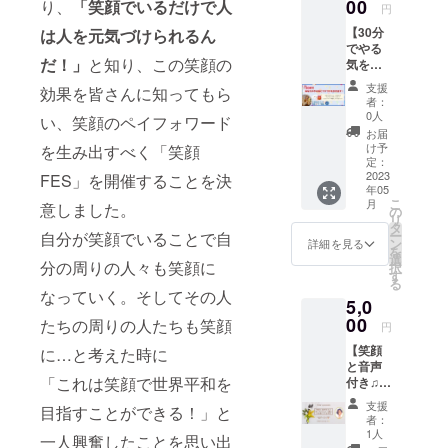
を保っ
しく
00
り、
「笑顔でいるだけで人
ト！ ・
わから
知的財
円
かれ、
ります)
の予定)
ていけ
なっ
その中
なくな
産、著
少なか
☆実施
または
【30分
は人を元気づけられるん
ること
ちゃう
であな
りまし
作権は
れ、悩
日 メー
対面
でやる
を望み
方法を
たに
た。 た
提供・
みを抱
ルにて
だ！」
と知り、この笑顔の
【備考
気を引
ます。
教えま
合った
だ、そ
施行責
えてい
ご相談
欄に必
き出
✼••┈┈••
す。
ダイ
のまま
任者に
支援
ると思
効果を皆さんに知ってもら
の上、
ずご記
す！や
✼••┈┈••
Twitter
エット
の自分
者：
帰属し
いま
決定し
入下さ
る気の
✼••┈┈••
には可
方法ア
0人
を愛し
い、笑顔のペイフォワード
ます。
す。 誰
ます。
い】 オ
スイッ
✼••┈┈••
能性が
ドバイ
てほし
お届
✼••┈┈••
かに相
＊５月
ンライ
チコー
✼ 《リ
いっぱ
ス ・食
け予
を生み出すべく「笑顔
かっ
✼••┈┈••
談した
７日以
ンまた
チン
ターン
いある
定：
事に関
た。 そ
✼••┈┈••
いこ
降に日
は対面
グ】 目
2023
FES」を開催することを決
提供・
ので、
する疑
のため
✼••┈┈••
とって
程を調
の希望
年05
標や夢
施行責
それを
問もラ
には、
✼
ありま
こ
整させ
月
＊対面
意しました。
がある
任者》
惜しみ
の
イング
まず自
すよ
リ
ていた
の場合
方、未
主催・
なくお
タ
ループ
分がそ
ね？ 僕
ー
自分が笑顔でいることで自
だきま
は、原
来にワ
運営
伝えし
ン
で気軽
詳細を見る
のまま
自身も
を
す。 ☆
則、ご
クワク
奈良隆
ます！
選
に質
の自分
分の周りの人々も笑顔に
いろい
択
実施方
指定し
したい
筧 ・
一緒に
す
問！ 辛
を許し
ろな悩
る
法 オン
た施設
方必
サービ
学んで
くない
なっていく。そしてその人
愛する
みを抱
ライン
(神奈川
5,0
見！そ
ス内容
宇宙の
方法で
過程が
える
(zoom
県内)に
の目標
00
に関す
果てま
たちの周りの人たちも笑顔
痩せた
必要で
円
中、カ
の予定)
て実施
や夢が
る効果
で翔び
い方、
した。
ウンセ
または
しま
【笑顔
に…と考えた時に
叶っ
効能
ましょ
健康的
「自分
リング
対面
す。
と音声
ちゃっ
は、個
う！
に痩せ
に生ま
を受
【備考
「これは笑顔で世界平和を
（会場
付き♫
ている
人の体
5/15
たい
れてよ
け、こ
欄に必
までの
ゆー
未来の
感であ
21:00-
方、痩
かっ
支援
目指すことができる！」と
ころの
ずご記
交通費
ちゃん
自分か
り 全て
22:00に
せ習慣
者：
た」 そ
勉強を
入下さ
は各自
と一緒
ら今を
を保証
Zoomで
1人
を身に
う思え
一人興奮したことを思い出
する中
い】 オ
ご負担
にお食
進める