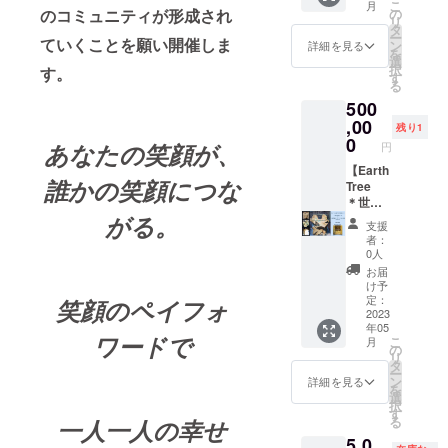
こ
月
決めま
う！ ご
る。人
は金額
ケット
＊食事
の
のコミュニティが形成され
リ
しょ
支援よ
が人と
に含ま
は世界
は基本
タ
ー
う。 ＊
ろしく
して忘
れてい
中の子
ていくことを願い開催しま
付きま
ン
詳細を見る
を
開催内
お願い
れては
ます
どもた
せんが
選
択
す。
容とし
致しま
ならな
が、材
ちやお
おやつ
す
る
ては、
す。 ＊
い野性
料に関
母さん
程度は
500
テント
会いに
味。生
しては
たちの
出しま
設営、
行く日
きてい
相談の
笑顔を
,00
す。持
残り1
食事提
程は相
る実
上決め
増やす
ち込み
0
あなたの笑顔が、
円
供、焚
談の
感。そ
ていき
ための
大歓迎
き火支
上、決
れを表
ます。
応援チ
【Earth
です。
誰かの笑顔につな
援、就
めま
現した
＊大き
ケッ
Tree
お酒の
寝準
しょ
かった
さも大
ト。 笑
＊世界
提供は
備、撤
う。 ＊
のだ。
人一人
顔FES
文化遺
がる。
致しま
支援
収作業
上記日
冒険心
が運べ
代表の
産
せん。
者：
です。
程は6月
と共に
る程の
奈良が
シェー
コー
0人
ハン
以降で
心の機
大きさ
直接支
ンブル
ヒーは
お届
モック
よろし
微に敏
に限ら
援者の
ン宮殿
淹れま
け予
設営や
くお願
感で在
せてく
方に会
（Austr
す。 ＊
定：
笑顔のペイフォ
コー
いしま
りた
ださ
いに
ia）に
2023
リアル
年05
ヒーを
す。
い。 奈
い。 ＊
行っ
も展
での参
ワードで
こ
月
淹れる
良 隆
材料は
て、支
示】 第
加が望
の
リ
なども
寛につ
基本的
援者に
27回
ましい
タ
ー
行いま
いて：
に木材
向けて
国際平
です
ン
詳細を見る
を
す。そ
児童養
です。
のお礼
和美術
が、オ
選
択
の他費
護施設
金物や
のメッ
展
ンライ
す
る
一人一人の幸せ
用が掛
に14年
接着
セージ
（2019
ンで参
5,0
かるこ
間勤
剤、塗
動画を
）に出
加する