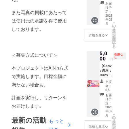
間、は
叶える
必要と
前は障
＊送料
す。 ＊
板）、
等、ご
お届
まちゃ
使い方
思われ
がい者
は別途
会いに
専用収
け予
要望が
んを貸
もあり
定：
また写真の掲載にあたって
るもの
の方に
いただ
行く日
納箱 材
ある方
し出し
2023
日本中
はご自
木工指
きま
程はや
料：
は備考
年05
は使用元の承諾を得て使用
ます。
どこで
身でご
導を行
す。 ＊
り取り
Paper-
欄に記
こ
月
パソコ
も！現
の
用意く
う傍ら
基本郵
の上、
Wood（
載くだ
リ
しております。
ンイン
地に向
タ
ださ
自身の
送とさ
決めま
色紙と
さい。
ー
ストラ
かう交
ン
い。 ＊
作品づ
せてい
しょ
木材の
詳細を見る
✼••┈┈••
を
クター
通費、
選
基本テ
くりや
ただき
う。 ＊
積層合
✼••┈┈••
択
＆ナイ
お食事
す
ントで
受注商
ます。
会いに
板）、
✼••┈┈••
る
スチャ
代は別
の宿泊
品作り
＊運搬
行く日
ガラ
✼••┈┈••
5,0
レンジ
途お支
です。
を行
時の破
は6月以
ス、エ
✼ 《リ
＜募集方式について＞
在庫な
応援家
00
払い願
し
＊近く
う。
損に関
降でお
アクッ
ターン
円
のはま
いま
に病院
2018年
しては
願い致
ション
提供・
【Canv
ちゃん
す。
本プロジェクトはAll-in方式
などが
2月に上
運搬会
しま
コンセ
施行責
a講座：
に、オ
✼••┈┈••
あるか
野の森
社の責
す。
プト：
任者》
Canva
ンライ
で実施します。目標金額に
✼••┈┈••
はわか
美術館
任にお
透明ガ
主催・
でこん
ンでで
✼••┈┈••
りませ
にて開
いて修
ラスの
運営
支援
満たない場合も、
なこと
きるこ
✼••┈┈••
ん。怪
催され
理いた
円形が
者：
奈良隆
できる
とをご
✼ 《リ
6人
我や病
た「全
しま
未だ視
筧 ・
んだ】
依頼下
ターン
気はご
国選抜
す。 ＊
ぬ未来
お届
サービ
計画を実行し、リターンを
こんな
さい。
提供・
け予
自身の
作家
使用時
の地球
ス内容
方、必
・パソ
定：
施行責
責任で
展」に
の破損
を連想
に関す
お届けします。
見！
2023
コン・
任者》
行動し
て
に関し
させ、
る効果
年05
①「Ca
スマホ
senbo
てくだ
「Volca
てはお
それを
効能
こ
月
nva」聞
レッス
の
maiko
最新の活動
さい。
no
客様の
現在の
は、個
もっと
リ
いた事
ンや作
タ
・サー
＊天候
Canyon
責任に
地球
人の体
ー
はある
業のお
ン
ビス内
詳細を見る
や災害
」が見
おいて
｛森
感であ
を