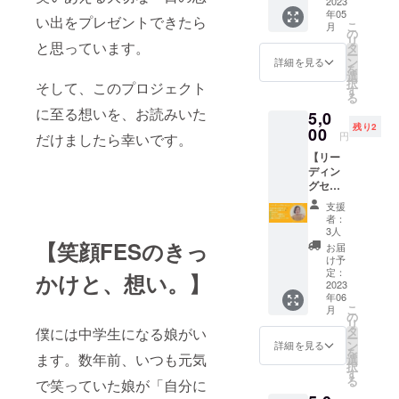
ことが起き
解放に
2023
場では
年05
つなが
しゃ
ていまし
い出をプレゼントできたら
こ
月
る。 こ
ぎ、楽
の
た。ちょう
リ
んにち
と思っています。
しみ、
タ
ー
は、児
どコロナが
美味し
ン
詳細を見る
を
童養護
そうな
選
流行りだ
択
そして、このプロジェクト
施設で
笑顔で
す
る
し、授業は
働き、
過ごす
に至る想いを、お読みいた
5,0
日々子
瞬間を
オンライン
残り2
どもた
00
支える
円
化され、友
だけましたら幸いです。
ちと切
チケッ
【リー
だちと触れ
磋琢磨
ト。 購
ディン
してい
入して
合う機会が
グセッ
るなら
頂いた
少なくな
ショ
ちゃん
方に
支援
ン】 今
です。
り、子ども
は、あ
者：
の自分
この笑
なたの
3人
達の顔から
を変え
顔FES
【笑顔FESのきっ
おかげ
お届
笑顔が減っ
たい。
の主催
で笑顔
け予
やりた
者でも
定：
が広
ていきまし
かけと、想い。】
いこと
2023
ありま
がった
た。
年06
が分か
す。 私
ことを
こ
月
らな
「みんな幸
がこの
の
サンク
リ
い。
お話会
タ
スメー
僕には中学生になる娘がい
せに笑って
ー
チャレ
を主催
ン
ルにて
詳細を見る
を
過ごしてほ
ンジす
ます。数年前、いつも元気
したい
選
ご報告
択
る勇気
と思っ
しい。」
す
いたし
る
で笑っていた娘が「自分に
がほし
たきっ
ます。
「でも、ど
い。今