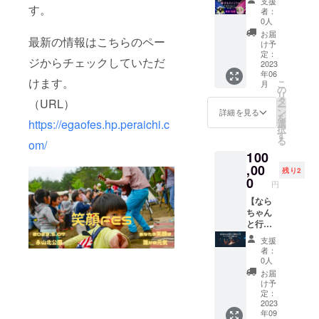
のでは
支援
✼••┈┈••
す。
オンス
す。
ます。
まれ
頂きま
費、宿
者：
ありま
✼
✼••┈┈••
テー
✼••┈┈••
る。 火
す。 ＊
0人
泊費(必
せん。
✼••┈┈••
ジ】 シ
✼••┈┈••
を扱う
オンラ
要な場
お届
画像や
✼••┈┈••
最新の情報はこちらのペー
ンガー
✼••┈┈••
ことは
イン、
け予
合）は
知的財
✼••┈┈••
ソング
✼••┈┈••
神聖な
定：
リア
ご負担
産、著
ジからチェックしていただ
✼ 《リ
ライ
2023
✼
儀式と
ル、ど
下さい
作権は
ターン
年06
ターの
同じ。
ちらで
＊2023
提供・
けます。
こ
提供・
月
綾子
火を囲
の
も構い
年内で
施行責
リ
施行責
と、ピ
んで
タ
ませ
（URL）
お使い
任者に
ー
任者》
アニス
ゆった
ン
ん。 ＊
詳細を見る
くださ
帰属し
を
主催・
トえい
りとし
https://egaofes.hp.peraichi.c
選
日程は
い。 ＊
ます。
択
運営
こりん
た気持
す
双方で
5月中旬
✼••┈┈••
る
姜 成
om/
の超ス
ちで語
話し
以降、
✼••┈┈••
美 ・
100
ペシャ
り合っ
合って
メール
✼••┈┈••
サービ
ルコラ
,00
た仲間
決めま
等でご
残り2
✼••┈┈••
ス内容
ボス
は一生
0
しょ
連絡さ
✼
円
に関す
テージ
の友
う。 ＊
せて頂
る効果
が、あ
【なら
達。 そ
内容に
きま
効能
なたの
ちゃん
んな皆
よって
す。 日
は、個
イベン
と行
がほっ
は受け
程、講
人の体
トに出
く 一
こりす
られな
演テー
支援
感であ
張しま
泊キャ
る焚き
いこと
マ等詳
者：
り 全て
す。
ンプ】
火主催
があり
0人
細を打
を保証
15~20
キャン
権。 そ
ます。
ち合わ
お届
するも
分のオ
プ歴40
んなみ
＊購入
け予
せさせ
のでは
リジナ
年のな
んなが
定：
後の返
て頂き
ありま
ルス
らちゃ
2023
満足し
金は致
ます。
せん。
年09
テー
んがあ
てほっ
しませ
✼••┈┈••