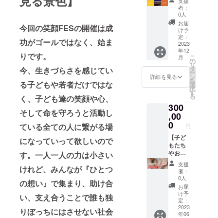
見る景色】
支援
プ場に
良が直
Canyon
作りま
す。
任者に
者：
限らせ
接支援
商品内
す】 日
（相談
帰属し
0人
て頂き
者に
容：木
常に世
可） ＊
ます。
お届
今回の笑顔FESの開催は成
ます。
会って
工テー
界に一
当日荒
✼••┈┈••
け予
開催場
あなた
ブル
点もの
天の際
定：
✼••┈┈••
功がゴールではなく、始ま
所も話
のおか
（木製
の家具
2023
は延期
✼••┈┈••
年12
し合っ
げで笑
台、ガ
がある
しま
✼••┈┈••
りです。
こ
月
て決め
顔が広
ラス天
ことの
す。も
の
✼
リ
ましょ
がった
板） 材
豊か
し延期
タ
今、生きづらさを感じてい
ー
う。 ＊
ことを
料：積
さ。
した際
ン
詳細を見る
を
開催場
手紙を
層合
日々使
る子どもや若者だけではな
の不参
選
択
所まで
添えて
板、ガ
触れる
加者の
す
る
く、子ども達の笑顔や心、
はご自
ご報告
ラス、
ものだ
参加費
300
身でい
いたし
コンセ
から、
などは
そして命を守ろうと活動し
らして
ます。
プト：
手触り
,00
リター
くださ
ぜひ、
脈打つ
が優し
ン提供
0
ている全ての人に繋がる場
円
い。現
あなた
地層。
いもの
者は責
地集合
もこの
心躍る
を使い
【子ど
任を持
になっていって欲しいので
現地解
世の中
曲線。
たい。
もたち
ちませ
散で
に笑顔
女性美
あなた
やお母
んので
す。一人一人の力は小さい
す。 ＊
のペ
と男性
が望む
さんの
ご了承
支援
けれど、みんなが『ひとつ
開催日
イ・
美の融
世界に
笑顔を
くださ
者：
時は9月
フォ
合。驚
一点の
広げ
い。 ＊
0人
の想い』で集まり、助け合
～11月
ワード
きと感
木工家
る 笑
日時や
お届
の間で
を生む
動の中
具を製
顔応援
内容は
け予
い、支え合うことで誰も独
行いま
立役者
に沸き
作しま
チケッ
相談し
定：
す。相
になり
立つも
す。 ＊
ト】 こ
2023
て決め
りぼっちにはさせない社会
年06
談して
ましょ
のがあ
材料費
のチ
ます。