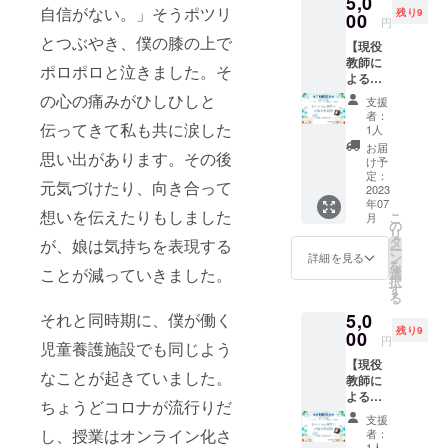
5,0
かけは
ぜひ、
自信がない。」そうポツリ
残り9
うした
より
00
施設の
あなた
円
もっと
子ども
もこの
ら？」
とつぶやき、僕の膝の上で
【現役
自分を
たちの
世の中
教師に
好きに
ことを
に笑顔
ポロポロと泣きました。そ
よる
なりた
そう試行錯
思った
のペ
コーチ
い。 背
時に 心
の心の痛みがひしひしと
イ・
支援
誤していた
ング
中を押
を開い
フォ
者：
時に時に出
セッ
伝ってきて私も共に涙した
すお手
て自身
1人
ワード
ション
伝いし
のこと
会ったのが
を生む
お届
思い出があります。その後
(お悩み
ます♫
を話せ
け予
立役者
一般社団法
相談
オラク
定：
る存在
になり
元気づけたり、向き合って
室)】
2023
人EGAOplus
ルカー
がいる
ましょ
年07
☆7月開
ド1枚引
ことは
う！ ご
という団体
想いを伝えたりもしました
こ
月
催分☆
き付
の
希望だ
支援よ
リ
でした。そ
現役小
き。数
タ
と感じ
が、娘は気持ちを表現する
ろしく
ー
学校教
秘から
こで私は笑
ン
たから
詳細を見る
お願い
を
師 シー
見た簡
ことが減っていきました。
選
です。
致しま
顔の効果・
択
ズグ
単なア
す
心を開
す。
る
効能を学
ロース
ドバイ
いて話
✼••┈┈••
5,0
それと同時期に、僕が働く
コーチ
ス付
せる人
び、笑顔が
✼••┈┈••
残り9
ング認
00
き。 基
がいる
✼••┈┈••
円
人の心に与
児童養護施設でも同じよう
定コー
本は
ことは
✼••┈┈••
【現役
チ取得
えるたくさ
zoomに
自分の
✼ 《リ
なことが起きていました。
教師に
ひー
て行い
中のく
ターン
んの効果を
よる
ちゃん
ますが
すぶっ
提供・
ちょうどコロナが流行りだ
知って驚き
コーチ
先生の
楽読新
た感情
施行責
支援
ング
お悩み
宿ス
ました。既
し、授業はオンライン化さ
や過去
者：
任者》
セッ
相談室
クール
1人