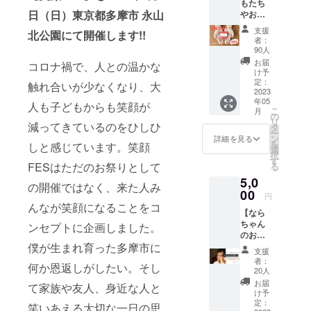
もたち
私も共に涙
日（日）東京都多摩市 永山
やお母
した思い出
さんの
支援
北公園にて開催します!!
笑顔を
がありま
者：
広げ
90人
す。その後
る 笑
お届
コロナ禍で、人との温かな
元気づけた
顔応援
け予
チケッ
定：
り、向き
触れ合いが少なくなり、大
ト】 こ
2023
合って想い
年05
のチ
人も子どもからも笑顔が
こ
月
を伝えたり
ケット
の
リ
は世界
減ってきているのをひしひ
タ
もしました
ー
中の子
ン
詳細を見る
が、娘は気
を
しと感じています。笑顔
どもた
選
択
ちやお
持ちを表現
す
FESはただのお祭りとして
る
母さん
することが
5,0
たちの
の開催ではなく、来た人み
減っていき
笑顔を
00
円
増やす
ました。
んなが笑顔になることをコ
【なら
ための
ちゃん
応援チ
ンセプトに企画しました。
のお話
それと同時
ケッ
会】 心
僕が生まれ育った多摩市に
ト。 子
期に、僕が
支援
を開い
どもた
者：
働く児童養
何か恩返しがしたい。そし
てお話
ちが笑
20人
しする
顔FES
護施設でも
お届
て家族や友人、身近な人と
ことは
当日
け予
同じような
全ての
に、会
定：
笑いあえる大切な一日の思