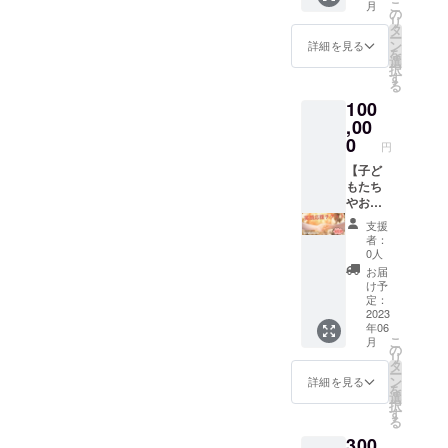
こ
画像や
月
ジ。交
なたの
こりす
の
ん。 ＊
✼••┈┈••
リ
知的財
通費
キャン
る場を
タ
備考欄
✼••┈┈••
ー
産、著
は、別
プをナ
作って
ン
にリ
詳細を見る
✼••┈┈••
を
作権は
途いた
ビゲー
みませ
選
ターン
✼ 《リ
択
提供・
だきま
ト。 家
んか？
す
執行希
ターン
る
施行責
す。
族一緒
そのお
望日を
提供・
任者に
100
（内
でもソ
手伝い
記入す
施行責
帰属し
容、日
ロでも
,00
をしま
ること
任者》
ます。
程など
カップ
す。 ＊
0
もでき
友野貴
円
✼••┈┈••
は後日
ルでも
薪や
ます。
弘 ・
✼••┈┈••
ご相
構いま
【子ど
様々な
（しな
サービ
✼••┈┈••
談）
せん。
もたち
材料、
くても
ス内容
✼••┈┈••
✼••┈┈••
テント
やお母
器材は
大丈夫
に関す
✼
✼••┈┈••
設営実
さんの
こちら
です）
る効果
支援
✼••┈┈••
習。 ハ
笑顔を
が用意
＊2023
効能
者：
✼••┈┈••
ンモッ
広げ
しま
年6月～
0人
は、 個
✼ 《リ
クに揺
る 笑
す。も
12月ま
人の体
お届
ターン
られる
顔応援
ちろん
でのリ
け予
感であ
提供・
ひと
チケッ
持って
定：
ターン
り全て
施行責
時。 た
ト】 こ
2023
きたい
執行で
を保証
年06
任者》
き火を
のチ
ものが
お願い
するも
こ
月
主催・
囲みな
ケット
あった
の
しま
のでは
リ
運営
がら
は世界
らお任
タ
す。
ありま
ー
大島英
コー
中の子
せしま
ン
✼••┈┈••
詳細を見る
せん。
を
子 ・
ヒーを
どもた
す。 ＊
選
✼••┈┈••
画像や
択
サービ
飲む豊
ちやお
人数は
す
✼••┈┈••
知的財
る
ス内容
かさ。
母さん
最大12
✼••┈┈••
産、著
300
に関す
落ちて
たちの
名まで
✼ 《リ
作権は