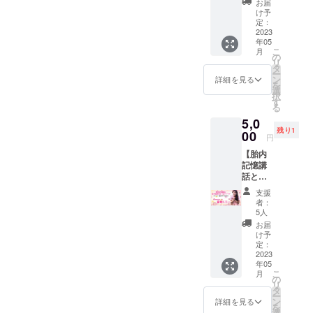
するも
開催予
つけた
お届
る人が
で、気
ンライ
くださ
事でき
メッ
のでは
定で
け予
い方、
増える
分が晴
ンまた
い） ＊
る券】
セージ
定：
ありま
す。
ダイ
ように
れてい
は対面
神奈川
【再
2023
がもら
せん。
✼••┈┈••
エット
想いを
き、そ
の希望
年05
県内に
販】 リ
えま
画像や
✼••┈┈••
難民の
込めて
こ
して考
月
＊対面
いらっ
アルで
す！
の
知的財
✼••┈┈••
方！！
届けま
リ
え方が
の場合
しゃる
一緒に
「何だ
タ
産、著
✼••┈┈••
痩せて
す♪ お
ー
変わ
は、原
ことが
お食事
か行動
ン
作権は
✼ 《リ
詳細を見る
自分を
待ちし
を
り、笑
則、ご
難しい
しなが
できて
選
提供・
ターン
もっと
ており
択
顔にな
指定し
場合は
ら、あ
いない
す
施行責
提供・
もっと
ます♪
る
ること
た施設
備考欄
なたの
な」
任者に
施行責
好きに
【おす
で、あ
(神奈川
5,0
にご記
夢やや
「これ
帰属し
任者》
なろう
すめの
らゆる
県内)に
残り1
入くだ
りたい
00
からど
ます。
主催・
♡
円
方】 ●
物事が
て実施
さい。
こと聞
うすれ
✼••┈┈••
運営
5/13（
いつも
好転し
しま
【胎内
✼••┈┈••
かせて
ば？」
✼••┈┈••
内田悠
土）ス
誰かと
まし
す。
記憶講
✼••┈┈••
くださ
という
✼••┈┈••
太 ・
ター
比較し
た。 少
（会場
話と胎
✼••┈┈••
い♪ 野
方はも
✼••┈┈••
サービ
ト！ グ
て自己
しでも
までの
内記憶
✼••┈┈••
村侑加
ちろ
✼
ス内容
ループ
支援
価値を
あなた
交通費
を思い
✼ 《リ
が応援
ん、
に関す
者：
ライン
下げて
の力に
は各自
出す
ターン
します♪
「もっ
5人
る効果
を作成
しまう
なれた
ご負担
ワー
提供・
希望の
と前に
効能
お届
します
●自分責
ら嬉し
くださ
ク】 胎
施行責
方には
進みた
け予
は、個
ので、
めの悩
いで
い） ＊
内記憶
任者》
【 言っ
定：
い」
人の体
備考欄
みから
す。 相
神奈川
教育特
2023
主催・
て欲し
「更に
感であ
に、ラ
解放さ
談お待
年05
県内に
任講
運営
い言葉
パワー
り 全て
インID
れたい
こ
月
ちして
いらっ
師 宮
nakajuk
の音声
の
アップ
を保証
をお願
●自分を
リ
いま
しゃる
崎ト
u hisae
付き♪
タ
した
するも
いしま
好きに
ー
す！
ことが
ミー 医
・サー
】 日本
ン
い」と
詳細を見る
のでは
す。
なっ
を
✼••┈┈••
難しい
学博士
ビス内
中どこ
選
いう方