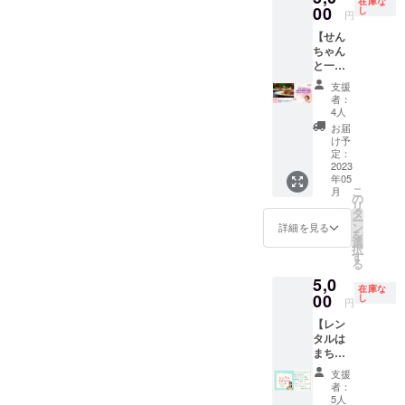
在庫な
とは購
め、退
料など
添えて
品し、
00
人がい
し
円
入者が
社。そ
も使い
直接お
神奈川
ても構
【せん
お支払
の後、
ます。
礼を伝
県民
いませ
ちゃん
いくだ
木工作
使用素
えせさ
ホール
ん。そ
と一緒
さい。
家とし
材に関
せて頂
で展示
の際の
にお食
＊食事
て[HUG
しても
く、笑
後、
機材は
支援
事でき
内容は
WOOD
相談の
顔を応
オース
ご用意
者：
る権応
基本奈
WORK
上決め
援する
トリア
くださ
4人
援つ
良が決
S] を立
ていき
チケッ
の世界
い。 ＊
お届
き】 リ
めま
ち上
ます。
トで
遺産
現地ま
け予
アルで
す。お
げ、
＊デザ
す。 ぜ
「シェ
定：
での交
一緒に
2023
酒の提
アー
インは
ひ、あ
ーンブ
通費は
年05
お食事
供はあ
ティス
要望を
なたも
ルン宮
含みま
こ
月
しなが
りませ
ティッ
聞き、
この世
殿」に
の
せん。
リ
ら、心
ん。ご
クな作
奈良が
の中に
も展示
タ
ご自身
ー
も満タ
自身で
品作り
デザイ
笑顔の
された
ン
でご負
詳細を見る
を
ンに♫
用意し
に勤
ンした
ペイ・
商品。
選
担くだ
択
応援し
てくだ
む。
ものを
フォ
商品
す
さい。
る
ちゃい
さい。
2016年
提示し
ワード
名：
＊奈良
5,0
ます！
＊防寒
9月に開
ます。
を生む
Earth
の交通
在庫な
あの店
00
着や着
催した
＊デザ
立役者
Tree 商
し
費は別
円
に行っ
替え、
初の個
インや
になり
品内
途頂き
【レン
てみた
タオ
展では
施工に
ましょ
容：木
ます。
タルは
いけ
ル、洗
100人以
関して
う！ ご
工テー
＊どの
まちゃ
ど、1人
面道具
上の
出来な
支援よ
ブル
ような
ん】 オ
で行き
類、薬
方々が
いこと
ろしく
（木製
焚き火
支援
ンライ
づらい...
や化粧
足を運
があり
お願い
台、ガ
会にし
者：
ン1時
の夢を
品など
ぶ。以
ます。
致しま
ラス天
5人
たいか