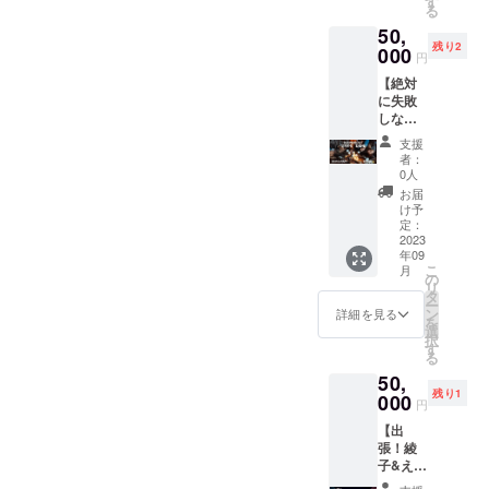
す
絵の具
奈良 隆
ご負担
作権は
る
を保証
施行責
利(１２
なメン
絵柄は
筧 ・
下さ
提供・
するも
任者》
50,
時間以
タルの
お任せ
サービ
い。 ・
施行責
のでは
主催・
残り2
内）で
000
在り方
となり
ス内容
円
家族や
任者に
ありま
運営
す。 法
を伝授
ます
に関す
グルー
帰属し
せん。
宮崎 ト
【絶対
に触れ
し続
✼••┈┈••
る効果
プで
ます。
画像や
ミー ・
に失敗
るこ
け、夢
✼••┈┈••
効能
（５人
✼••┈┈••
知的財
サービ
しない
と、一
を叶え
✼••┈┈••
は、個
くら
✼••┈┈••
産、著
ス内容
焚き火
般常識
る人、
✼••┈┈••
人の体
支援
い）お
✼••┈┈••
作権は
に関す
会 主
とはか
目標達
✼ 《リ
者：
感であ
申込み
✼••┈┈••
提供・
る効果
催権】
け離れ
成をし
0人
ターン
り 全て
くださ
✼
施行責
効能
焚き火
ている
たチー
提供・
お届
を保証
い。 ・
任者に
は、個
は心の
こと、
ム、業
け予
施行責
するも
基本材
帰属し
人の体
癒し。
今後の
定：
績が伸
任者》
のでは
料費込
ます。
感であ
焚き火
2023
なら
びた企
ユウ・
ありま
み（４
✼••┈┈••
年09
り 全て
を起こ
ちゃん
業多
スミワ
せん。
人~5人
こ
月
✼••┈┈••
を保証
す。 焚
の活動
の
数。 ＊
タル ・
画像や
前） ・
リ
✼••┈┈••
するも
き火を
に支障
タ
友野貴
サービ
知的財
東京近
ー
✼••┈┈••
のでは
囲んで
が出る
ン
弘120分
詳細を見る
ス内容
産、著
郊での
を
✼
ありま
マシュ
ことな
選
の講演
に関す
作権は
実施 ・
択
せん。
マロを
どはご
す
会主催
る効果
提供・
日程調
る
画像や
焼く。
遠慮さ
権とな
効能
施行責
整は購
50,
知的財
手作り
せてい
りま
は、個
任者に
入者へ
残り1
産、著
ベーコ
000
ただき
す。 ＊
人の体
円
帰属し
メール
作権は
ン直火
ます。
リアル
感であ
ます。
等でご
【出
提供・
焼きす
＊現地
開催の
り 全て
✼••┈┈••
連絡さ
張！綾
施行責
る。 自
までの
み対
を保証
✼••┈┈••
せて頂
子&えい
任者に
然と会
交通費
応。 ＊
するも
✼••┈┈••
きま
こりん
帰属し
話が生
は別途
交通