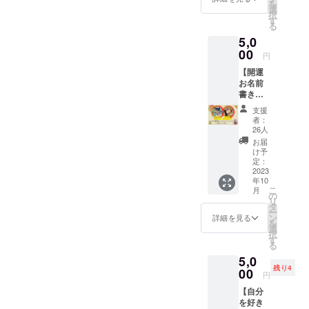
ます。
る前に体験として行なった
✼••┈┈••
を
きたいと思います。改めて
期：ご
です。
選
のリ
✼••┈┈••
＊お話
✼••┈┈••
の目的は、
択
支援い
全額笑
す
ターン
リターン商品の提供。その
✼ 《リ
会はオ
みなさんのお力をお借りし
✼••┈┈••
る
ただい
自分の笑顔
顔Fesに
をお選
ターン
ンライ
✼
5,0
た方と
ひとつの「予祝新聞」の体
寄付さ
び下さ
てこの笑顔FESを開催でき
提供・
は自分の周
ンで行
調整の
00
せてい
い。 ☆
施行責
円
いま
りの人の笑
験者よりステキな感想を頂
うえ決
たこと、厚く御礼申し上げ
ただき
内容
任者》
す。 ＊
【開運
定しま
ます。
顔につなが
コーチ
新宮尚
日程は
いたのでシェアします
ます。心から感謝を込め
お名前
す。
☆こち
ングス
子 サー
参加者
るんだ！と
書き下
（5月中
らは8月
キルを
ね。〜〜〜〜〜〜〜〜〜〜
ビス内
で調整
て。笑顔FES実行委員会代
ろし&オ
いうことを
旬～7月
開催分
活用
容に関
支援
しま
ラクル
位ま
〜〜〜〜〜〜〜〜〜〜〜〜
のリ
し、
者：
より多くの
表 奈良隆寛
する効
す。 ＊
カード
で） 心
ターン
26人
じっく
果効能
多くて
人に知って
〜〜〜奈良ちゃん。笑顔
セッ
理カウ
です☆
り、丁
お届
は、 個
も私を
ト】
ンセ
もらいた
7月の
け予
寧に関
人の体
含めた5
フェスのクラファン、大成
zoomで
ラーの
定：
セッ
わらせ
感であ
い。
人まで
繋がっ
2023
トシ
ション
ていた
功おめでとう‼㊗ひとまず、
り 全て
の人数
年10
そして、子
て、あ
が、
をご希
だきま
を保証
で行い
こ
月
なたの
「仕
の
おつかれさまでした♡僅か
望の方
どもを愛す
す。 お
するも
ます。
リ
瞳を見
事」
タ
は、7月
子さん
のでは
＊申込
る一人の父
ー
だけれど、私も力になれた
させて
「ここ
ン
開催分
詳細を見る
のお悩
ありま
者が多
を
頂き、
親として、
ろ」
選
のリ
みから
せん。
数の場
択
ならば、嬉しいです(o^^o)奈
インス
「子育
す
ターン
お母さ
娘たちが笑
画像や
合は組
る
ピレー
て」
をお選
ん、お
良ちゃんから、笑顔フェス
知的財
み分け
顔彩る人生
5,0
ション
「結
び下さ
父さん
産、著
して何
残り4
でこと
00
婚」な
を送ってほ
のお話を聞いたことが手
い。 ☆
のご自
円
作権は
度か行
ばを書
どにつ
内容
身のお
提供・
しいという
いま
【自分
伝って、私も、より自分ら
き下ろ
いて、
コーチ
悩みま
施行責
す。 ＊
を好き
願いの実現
しま
カウン
ングス
で、 ど
任者に