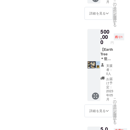
こ
月
決めま
う！ ご
る。人
は金額
ケット
＊食事
の
リ
しょ
支援よ
が人と
に含ま
は世界
は基本
タ
ー
う。 ＊
ろしく
して忘
れてい
中の子
付きま
ン
詳細を見る
を
開催内
お願い
れては
ます
どもた
せんが
選
択
容とし
致しま
ならな
が、材
ちやお
おやつ
す
る
ては、
す。 ＊
い野性
料に関
母さん
程度は
500
テント
会いに
味。生
しては
たちの
出しま
設営、
行く日
きてい
相談の
笑顔を
,00
す。持
残り1
食事提
程は相
る実
上決め
増やす
ち込み
0
円
供、焚
談の
感。そ
ていき
ための
大歓迎
き火支
上、決
れを表
ます。
応援チ
【Earth
です。
援、就
めま
現した
＊大き
ケッ
Tree
お酒の
寝準
しょ
かった
さも大
ト。 笑
＊世界
提供は
備、撤
う。 ＊
のだ。
人一人
顔FES
文化遺
致しま
支援
収作業
上記日
冒険心
が運べ
代表の
産
せん。
者：
です。
程は6月
と共に
る程の
奈良が
シェー
コー
0人
ハン
以降で
心の機
大きさ
直接支
ンブル
ヒーは
お届
モック
よろし
微に敏
に限ら
援者の
ン宮殿
淹れま
け予
設営や
くお願
感で在
せてく
方に会
（Austr
す。 ＊
定：
コー
いしま
りた
ださ
いに
ia）に
2023
リアル
年05
ヒーを
す。
い。 奈
い。 ＊
行っ
も展
での参
こ
月
淹れる
良 隆
材料は
て、支
示】 第
加が望
の
リ
なども
寛につ
基本的
援者に
27回
ましい
タ
ー
行いま
いて：
に木材
向けて
国際平
です
ン
詳細を見る
を
す。そ
児童養
です。
のお礼
和美術
が、オ
選
択
の他費
護施設
金物や
のメッ
展
ンライ
す
る
用が掛
に14年
接着
セージ
（2019
ンで参
5,0
かるこ
間勤
剤、塗
動画を
）に出
加する