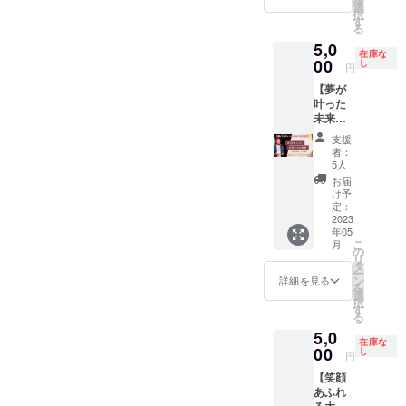
けど、
手伝い
選
容に関
などで
事、準
使用し
（緑）
り 全て
択
難しそ
・やっ
す
する効
内容を
大賞を
てくだ
と海
を保証
る
う ②今
てみた
果効能
変更す
獲得。
さい。
（青）
するも
5,0
さら聞
いこと
は、個
ること
2019年
＊サイ
｝が重
のでは
在庫な
けなー
00
を形に
し
人の体
があり
10月に
ズや形
なり 一
円
ありま
い ③ア
するた
感であ
ます。
は
などの
体と
せん。
【夢が
プリは
めの思
り 全て
その際
UAE（
ご納得
なって
画像や
叶った
取得し
考整理
を保証
はご了
アラブ
いただ
いる大
知的財
未来か
たけ
・プレ
するも
承くだ
首長国
けない
樹（地
産、著
ら届く
ど、ほ
ゼンや
のでは
さい。
連邦）
場合で
球）が
支援
作権は
予祝新
とんど
ロープ
ありま
者：
＊危険
の首都
も納品
支え成
提供・
聞】 あ
やって
レの練
5人
せん。
だと判
Abū
後はリ
り立っ
施行責
なたが
いない
習相手
画像や
お届
断した
Dhabī（
ターン
ている
任者に
描いて
④自分
・ホー
け予
知的財
場合や
アブダ
を執行
という
帰属し
いる夢
でサム
定：
ムペー
産、著
奈良の
ビ）で
したこ
環境破
ます。
や目標
2023
ネイル
ジ作成
作権は
指示に
開かれ
ととし
壊への
✼••┈┈••
年05
こう
を作り
相談 ・
提供・
従えな
た
ます。
警鐘の
✼••┈┈••
こ
月
なった
たい ⑤
の
好きや
施行責
いこと
【JAR
＊納期
メッ
✼••┈┈••
リ
らいい
家族・
タ
得意を
任者に
がある
DIN展】
は相談
セージ
✼••┈┈••
ー
なーと
友達の
ン
活かし
詳細を見る
帰属し
場合に
に
の上決
作品。
✼
を
いうイ
誕生日
選
て仕事
ます。
は中止
「Volca
めま
奈良
択
メージ
にカー
す
をはじ
✼••┈┈••
いたし
no
す。
隆寛に
る
それを
ドを送
めたい
✼••┈┈••
ます。
Canyon
（製作
つい
5,0
もっと
りたい
方の相
✼••┈┈••
その際
」を出
時間に2
て：児
在庫な
鮮明に
00
⑥SNS
し
談 ・W
✼••┈┈••
円
の返金
展。
か月以
童養護
目にみ
をブ
ワー
✼
は行い
2019年
上は頂
施設に
【笑顔
える形
ラッ
カーの
ませ
6月に国
きま
14年間
あふれ
にする
シュ
心得
ん。 ＊
際平和
す） ＊
勤め、
る大人