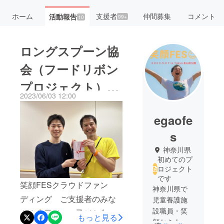
ホーム
支援者
仲間募集
コメント
活動報告
99+
10
ロングスプーン協
会（フードリボン
プロジェクト）に
2023/06/03 12:00
寄付
egaofe
s
神奈川県
初めてのプ
ロジェクト
です
笑顔FESクラウドファン
神奈川県で
ディング ご支援者のみな
児童養護施
設職員・笑
さま先日5/31に子ども食堂
もっと見る
顔セミナー