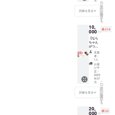
こ
月
ザーは
卵、牛
兼ねな
の
の守護
おあり
承下さ
リ
る
乳など
く本音
タ
神を知
の方♪
い。
ー
✼••┈┈••
の動物
で ズバ
ン
ること
詳細を見る
一度聞
✼••┈┈••
を
✼••┈┈••
製品を
ズバ切
選
で不思
いてみ
✼••┈┈••
択
✼••┈┈••
使わな
り込み
す
議と神
たい！
✼••┈┈••
る
✼••┈┈••
い穀物
ますｗ
様達と
という
✼••┈┈••
10,
✼ 《リ
や野菜
多少傷
のご縁
方、ど
✼ 《リ
残り19
ターン
を中心
000
つくか
が繋が
なたで
円
ターン
提供・
にした
もしれ
りサ
も♪
提供・
【なら
施行責
マクロ
ません
ポート
パート
施行責
ちゃん
任者》
ビを現
が 最短
が受け
ナー欲
任者》
がつく
主催・
代人に
スピー
られま
しい
主催・
る一輪
運営
合わせ
ドで悩
す。 5
方、赤
支援
運営
挿し 2
新井
て「ゆ
みを解
月中旬
者：
ちゃん
大高
本セッ
晴佳 ・
るく・
決しま
1人
以降、
欲しい
瑞希 ・
ト】
サービ
楽し
す！！
鑑定書
お届
方♪ 子
サービ
Wood
ス内容
く・美
裏の顔
け予
PDFを
どもが
ス内容
Artist
に関す
味し
定：
とグ
作成
望む子
に関す
でもあ
2023
る効果
く・簡
レーな
し、
育て、
る効果
年07
る奈良
効能
単に」
方法な
メール
子ども
こ
効能
月
隆寛こ
は、個
をモッ
の
どなど
等で
を信じ
リ
は、個
となら
人の体
トーに
タ
もある
セッ
ると
ー
人の体
ちゃん
感であ
デモ
ン
ブラッ
詳細を見る
ション
は？子
を
感であ
が、あ
り 全て
キッチ
選
クとお
の日程
どもた
択
り 全て
なたの
を保証
ンをし
す
ちゃん
調整を
ちから
る
を保証
ために
するも
ながら
も見せ
させて
語られ
するも
20,
心をこ
のでは
料理を
るか
頂きま
た子ど
のでは
残り2
めて一
000
ありま
学ん
も。 基
す。鑑
円
も視点
ありま