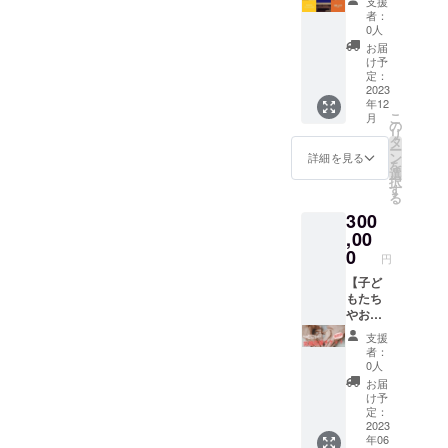
支援
プ場に
良が直
Canyon
作りま
す。
任者に
者：
限らせ
接支援
商品内
す】 日
（相談
帰属し
0人
て頂き
者に
容：木
常に世
可） ＊
ます。
お届
ます。
会って
工テー
界に一
当日荒
✼••┈┈••
け予
開催場
あなた
ブル
点もの
天の際
定：
✼••┈┈••
所も話
のおか
（木製
の家具
2023
は延期
✼••┈┈••
年12
し合っ
げで笑
台、ガ
がある
しま
✼••┈┈••
こ
月
て決め
顔が広
ラス天
ことの
す。も
の
✼
リ
ましょ
がった
板） 材
豊か
し延期
タ
ー
う。 ＊
ことを
料：積
さ。
した際
ン
詳細を見る
を
開催場
手紙を
層合
日々使
の不参
選
択
所まで
添えて
板、ガ
触れる
加者の
す
る
はご自
ご報告
ラス、
ものだ
参加費
300
身でい
いたし
コンセ
から、
などは
らして
ます。
プト：
手触り
,00
リター
くださ
ぜひ、
脈打つ
が優し
ン提供
0
円
い。現
あなた
地層。
いもの
者は責
地集合
もこの
心躍る
を使い
【子ど
任を持
現地解
世の中
曲線。
たい。
もたち
ちませ
散で
に笑顔
女性美
あなた
やお母
んので
す。 ＊
のペ
と男性
が望む
さんの
ご了承
支援
開催日
イ・
美の融
世界に
笑顔を
くださ
者：
時は9月
フォ
合。驚
一点の
広げ
い。 ＊
0人
～11月
ワード
きと感
木工家
る 笑
日時や
お届
の間で
を生む
動の中
具を製
顔応援
内容は
け予
行いま
立役者
に沸き
作しま
チケッ
相談し
定：
す。相
になり
立つも
す。 ＊
ト】 こ
2023
て決め
年06
談して
ましょ
のがあ
材料費
のチ
ます。