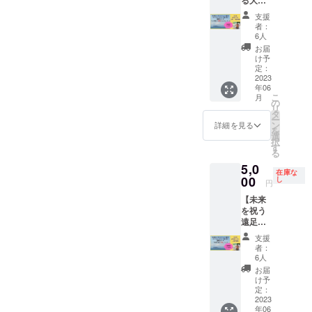
夢や目
アップ
（会社
キャン
美術展
納品後
退社。
の遠足
標にワ
した
員＆副
支援
プ場の
では神
の商品
その
まさみ
クワク
い、 こ
業） ・
者：
ルール
奈川県
の使用
後、木
んの江
してい
の機会
6人
ただた
を守っ
民ホー
権は購
工作家
ノ島１
ても ど
に一緒
だお
お届
て、皆
ルにて
入した
として
Day満
こかで
に楽し
け予
話、夢
が楽し
「Earth
方に移
[HUG
喫ガイ
無理か
定：
みませ
を語
く過ご
Tree」
ります
WOOD
ド】 江
2023
も
んか？
る、妄
せるよ
を出
が、著
WORK
年06
ノ島を
な…っ
作品を1
想トー
うに努
品。そ
作権に
S] を立
こ
月
こよな
て 気分
の
人１つ
ク ・心
めま
の後11
関して
ち上
リ
く愛す
が下
タ
作りま
配性・
しょ
月には
は製作
げ、
ー
る女、
がって
ン
す。み
詳細を見る
ネガ
う。
オース
者にあ
アー
を
江ノ島
しまう
選
んなで
ティブ
✼••┈┈••
トリア
りま
ティス
択
ラバー
ことあ
す
一緒に
さんの
✼••┈┈••
の
す。 ＊
ティッ
る
ズまさ
ります
分から
ための
✼••┈┈••
ウィー
制作し
クな作
5,0
みんこ
よね そ
ないと
励まし
在庫な
✼••┈┈••
ンにあ
た作品
品作り
と矢吹
00
こでオ
し
ころを
トーク
円
✼ 《リ
るハプ
の写真
に勤
雅美と
ススメ
解決し
・オン
ターン
スブル
等は宣
む。
【未来
共に行
するの
ながら
ライン
提供・
ク家が
伝など
2016年
を祝う
く大人
が「予
進めて
ゲーム
施行責
所有し
に使わ
9月に開
遠足ま
の遠
祝新
いきま
の相
任者》
ていた
せてい
催した
さみん
足。
聞」な
す。 オ
手、な
支援
奈良隆
世界文
ただき
初の個
の江ノ
2021年
んです
ンライ
者：
どな
筧 ・
化遺産
ます。
展では
島１
からス
まるで
6人
ン90分
ど、 で
サービ
「シェ
＊具体
100人以
Day満
タート
スポー
グルー
お届
きる範
ス内容
ーンブ
的にど
上の
喫リト
した江
ツ新聞
け予
プ講
囲でリ
に関す
ルン宮
のよう
方々が
リー
ノ島リ
定：
の号外
座。 5
クエス
る効果
殿」に
なもの
足を運
ト】 江
2023
トリー
のよう
月22日
トにお
効能
て
が欲し
ぶ。以
年06
ノ島を
トは通