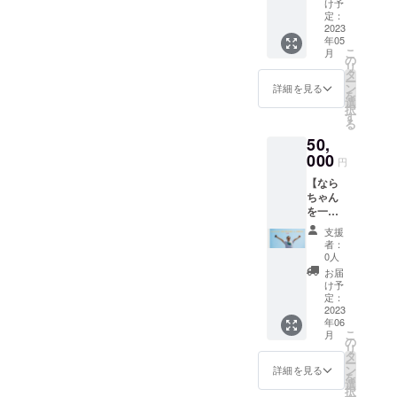
まる場
（試験
け予
に合っ
ます。
「23」
味な
株式会
所にな
定：
管） 大
た食事
✼••┈┈••
と記
ど） あ
社もん
2023
り、そ
きさ：
を一人
✼••┈┈••
載、分
なたの
年05
じゃや
のため
（大）
一人に
✼••┈┈••
からな
こ
その過
月
きくぅ
のクラ
の
高さ115
お勧め
✼••┈┈••
ければ
リ
去、胎
代表取
ファン
タ
× 幅95
しちゃ
✼ 《リ
時間の
ー
内記憶
締役社
が昇り
ン
× 厚み
詳細を見る
いま
ターン
記入な
を
的に紐
長 友
龍のよ
選
35（ｍ
す。 ＜
提供・
しでも
択
解く
野貴
う大成
す
ｍ）
お申し
施行責
OK）
る
と？
弘。 飲
幸をお
込みに
任者》
✼••┈┈••
ご質問
50,
食店経
さめる
あたっ
浅沼亨
✼••┈┈••
受け付
営をし
000
ように
（小）
て注意
円
・サー
✼••┈┈••
けま
ながら
祈りを
高さ77
事項＞
ビス内
✼••┈┈••
す。 胎
【なら
高校野
込めた<
× 幅67
・キッ
容に関
✼ 《リ
内記憶
ちゃん
球メン
白龍>で
× 厚み
チンを
する効
ターン
を思い
を一日
タルト
す。 商
30（ｍ
ご提供
果効能
提供・
出す
使い倒
レー
品内容
ｍ）
下さ
支援
は、個
施行責
ワーク
せる権
ナー、
サイズ
✼••┈┈••
者：
い。提
人の体
任者》
（効果
利（１
学校講
：
0人
✼••┈┈••
供でき
感であ
瑞喜 ・
は個人
２時間
演、企
450mm
✼••┈┈••
お届
ない場
り 全て
サービ
により
以
業講演
×
け予
✼••┈┈••
合はこ
を保証
ス内容
ます）
内）】
等を通
定：
150mm
✼ 《リ
ちらで
するも
に関す
✼••┈┈••
なら
2023
し講師
(予定)
ターン
ご用意
のでは
る効果
✼••┈┈••
年06
ちゃん
として
素材 ：
提供・
します
ありま
こ
効能
月
✼••┈┈••
こと奈
人の可
の
木材 使
施行責
が、費
せん。
リ
は、個
✼••┈┈••
良隆寛
能性や
タ
用画
任者》
用が発
画像や
ー
人の体
✼ 《リ
を一日
夢、目
ン
材：ア
詳細を見る
主催・
生する
知的財
を
感であ
ターン
使い倒
標達成
選
クリル
運営
場合は
産、著
択
り 全て
提供・
せる権
に必要