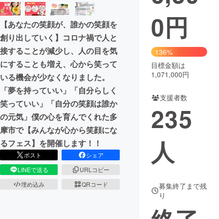
0
円
まちづくり・地域活性化
【あなたの笑顔が、誰かの笑顔を
創り出していく】コロナ禍で人と
CAMPFIRE for Social Good
CAMPFIRE Creation
接することが減少し、人の目を気
136%
CAMPFIREふるさと納税
machi-ya
コミュニティ
にすることも増え、心から笑って
目標金額は
1,071,000円
いる機会が少なくなりました。
「夢を持っていい」「自分らしく
支援者数
笑っていい」「自分の笑顔は誰か
235
の元気」僕の心を育んでくれた多
摩市で【みんなが心から笑顔にな
人
るフェス】を開催します！！
ポスト
シェア
LINEで送る
URLコピー
埋め込み
QRコード
募集終了まで残
り