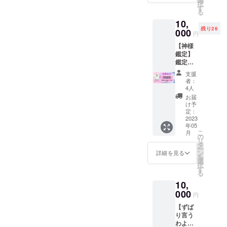
ありま
✼••┈┈••
て、人
択
✼••┈┈••
場合は
である
容に関
でも！
す
は是
せん。
✼••┈┈••
生を
る
✼••┈┈••
備考欄
池川明
する効
現地に
非、未
画像や
✼••┈┈••
もっと
✼••┈┈••
10,
にご記
先生が
果効能
向かう
来の自
知的財
✼••┈┈••
楽しみ
✼ 《リ
残り26
入くだ
20年以
000
は、個
交通
分から
産、著
円
✼ 《リ
たい ●
ターン
さい。
上かけ
人の体
費、お
のメッ
作権は
ターン
自分に
提供・
【神様
✼••┈┈••
て研究
感であ
食事代
セージ
提供・
提供・
優しく
施行責
鑑定】
✼••┈┈••
された
り 全て
は別途
を受け
施行責
施行責
なっ
任者》
鑑定書
✼••┈┈••
胎内記
を保証
お支払
取って
任者に
任者》
て、周
主催・
PDF＋
✼••┈┈••
憶の
するも
い願い
みて下
帰属し
支援
主催・
りにも
運営
オンラ
✼ 《リ
ワーク
のでは
ます。
さい
者：
ます。
運営
優しく
和田 寿
イン
ターン
ショッ
ありま
✼••┈┈••
4人
ね。 ☆
✼••┈┈••
大島英
なりた
一 ・
zoom
提供・
プを特
せん。
✼••┈┈••
場所：
お届
✼••┈┈••
子 ・
い ●愛
サービ
セッ
施行責
任講
画像や
✼••┈┈••
け予
オンラ
✼••┈┈••
サービ
し方が
ス内容
ション
任者》
師・宮
定：
知的財
✼••┈┈••
イン
✼••┈┈••
ス内容
わから
に関す
(40
2023
主催・
崎ト
産、著
✼ 《リ
(zoom
✼
に関す
な
年05
る効果
分)。 生
運営
ミーが
作権は
ターン
） ☆時
る効果
こ
い・・
月
効能
年月日
nakajuk
開催し
の
提供・
提供・
間：
効能
リ
●自分を
は、個
からあ
u hisae
ます。
タ
施行責
施行責
30〜40
は、個
ー
ご機嫌
人の体
なたに
・サー
胎内記
ン
任者に
任者》
詳細を見る
分程 ☆
人の体
を
にした
感であ
宿る日
ビス内
憶は子
選
帰属し
主催・
実施
感であ
択
い ●ど
り 全て
本の神
容に関
育てだ
す
ます。
運営
日：5/7
り 全て
る
んな自
を保証
様(神社
する効
けの話
✼••┈┈••
野村 侑
以降に
を保証
分も愛
10,
するも
に祀ら
果効能
だけで
✼••┈┈••
加 ・
メール
するも
して、
のでは
れる八
000
は、個
はなく
✼••┈┈••
サービ
にて日
円
のでは
周りか
ありま
百万の
人の体
人生や
✼••┈┈••
ス内容
時を調
ありま
らも愛
【ずば
せん。
神様)を
感であ
生き方
✼
に関す
整させ
せん。
された
り言う
画像や
統計学
り 全て
のお話
る効果
ていた
画像や
い人
わよ！
知的財
から導
を保証
もたく
効能
だきま