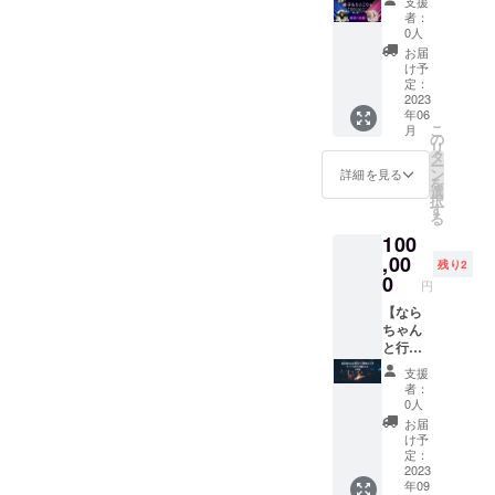
のでは
支援
✼••┈┈••
す。
オンス
ます。
まれ
頂きま
費、宿
者：
ありま
✼
✼••┈┈••
テー
✼••┈┈••
る。 火
す。 ＊
0人
泊費(必
せん。
✼••┈┈••
ジ】 シ
✼••┈┈••
を扱う
オンラ
要な場
お届
画像や
✼••┈┈••
ンガー
✼••┈┈••
ことは
イン、
け予
合）は
知的財
✼••┈┈••
ソング
✼••┈┈••
神聖な
定：
リア
ご負担
産、著
✼ 《リ
ライ
2023
✼
儀式と
ル、ど
下さい
作権は
ターン
年06
ターの
同じ。
ちらで
＊2023
提供・
こ
提供・
月
綾子
火を囲
の
も構い
年内で
施行責
リ
施行責
と、ピ
んで
タ
ませ
お使い
任者に
ー
任者》
アニス
ゆった
ン
ん。 ＊
詳細を見る
くださ
帰属し
を
主催・
トえい
りとし
選
日程は
い。 ＊
ます。
択
運営
こりん
た気持
す
双方で
5月中旬
✼••┈┈••
る
姜 成
の超ス
ちで語
話し
以降、
✼••┈┈••
美 ・
100
ペシャ
り合っ
合って
メール
✼••┈┈••
サービ
ルコラ
,00
た仲間
決めま
等でご
残り2
✼••┈┈••
ス内容
ボス
は一生
0
しょ
連絡さ
✼
円
に関す
テージ
の友
う。 ＊
せて頂
る効果
が、あ
【なら
達。 そ
内容に
きま
効能
なたの
ちゃん
んな皆
よって
す。 日
は、個
イベン
と行
がほっ
は受け
程、講
人の体
トに出
く 一
こりす
られな
演テー
支援
感であ
張しま
泊キャ
る焚き
いこと
マ等詳
者：
り 全て
す。
ンプ】
火主催
があり
0人
細を打
を保証
15~20
キャン
権。 そ
ます。
ち合わ
お届
するも
分のオ
プ歴40
んなみ
＊購入
け予
せさせ
のでは
リジナ
年のな
んなが
定：
後の返
て頂き
ありま
ルス
らちゃ
2023
満足し
金は致
ます。
せん。
年09
テー
んがあ
てほっ
しませ
✼••┈┈••