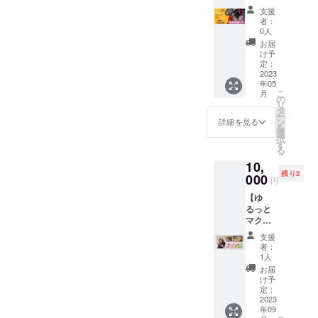
知的財
費
辛口ブ
産、著
きま
するも
さん
は、個
す。 ※
支援
産、著
用：
ラック
作権は
す。 守
のでは
入って
人の体
者：
基本的
作権は
5,000円
とお
提供・
護神を
ありま
います♪
0人
感であ
には
提供・
／60分
ちゃん
施行責
知るこ
せん。
＜日程
り 全て
お届
zoomに
施行責
（Zoom
の相談
任者に
とで今
画像や
＞ 2023
け予
を保証
て行い
任者に
で実
室】 90
帰属し
世の使
定：
知的財
年5月12
するも
ます。
帰属し
施） 実
分
2023
ます。
命や課
産、著
日
のでは
リアル
ます。
施時
年05
10000
✼••┈┈••
題を紐
作権は
（金）
ありま
でもお
こ
✼••┈┈••
月
期：ご
円 困り
✼••┈┈••
解き、
の
提供・
20時～
せん。
受けは
リ
✼••┈┈••
支援い
ごと、
✼••┈┈••
道標の
タ
施行責
21時30
画像や
できま
ー
✼••┈┈••
ただい
悩みご
✼••┈┈••
ヒント
ン
任者に
分 90
詳細を見る
知的財
すが、
を
✼••┈┈••
た方と
と、問
✼
となる
選
帰属し
分
産、著
静かで
択
✼
調整の
題解決
メッ
す
ます。
Zoomオ
作権は
落ち着
る
うえ決
夢の叶
セージ
✼••┈┈••
ンライ
提供・
いた場
定しま
10,
え方な
を降ろ
✼••┈┈••
ング
施行責
所をご
す。
残り2
どな
000
しま
✼••┈┈••
ループ
任者に
円
用意頂
（5月中
ど 相
す。悩
✼••┈┈••
講座（6
帰属し
きま
旬～7月
【ゆ
談にの
み事や
✼
名ま
ます。
す。ま
頃ま
るっと
ります
不安が
で） ※
✼••┈┈••
た、実
で）
マクロ
普段は
ある方
録画参
✼••┈┈••
施場所
講
ビ料
温厚で
はもち
加可能
✼••┈┈••
支援
までの
師：心
理 プ
優しい
ろん、
です ＜
者：
✼••┈┈••
交通費
理カウ
ライ
オブ
夢や目
1人
こんな
✼
につい
ンセ
ベート
ラート
標に向
方にお
お届
てはご
ラート
レッス
で包み
かって
け予
すすめ
負担頂
シ、内
ン】
込むと
定：
進んで
＞ 胎内
きます
観アド
肉、
2023
おちゃ
いる方
記憶に
ので予
年09
バイ
魚、
んが 気
も自分
ご興味
めご了