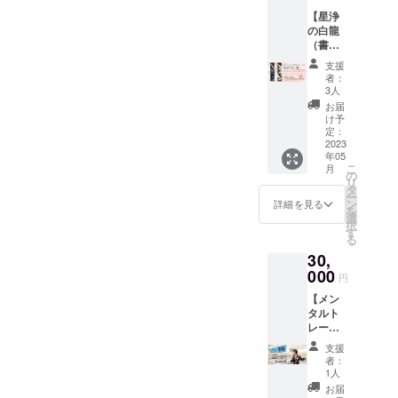
輪挿し
せん。
じゃい
本オン
定書で
のメッ
せん。
【星浄
を製作
画像や
ます。
ライ
分かる
セージ
画像や
の白龍
してお
知的財
実際、
ン 東
ことは
をお知
知的財
（書き
届けし
産、著
お宅に
京近郊
以下と
りにな
産、著
下ろ
ます。
作権は
伺って
の方
なりま
支援
りたい
作権は
し）】
花が一
提供・
なる
は、リ
者：
す。 ①
方♪ ＜
提供・
今人気
輪ある
施行責
ちゃん
3人
アルで
あなた
内容＞
施行責
急上昇
だけ
任者に
自身が
も対応
お届
の資質
子ども
任者に
してい
で、日
帰属し
お料理
け予
可能で
(得意、
たちか
帰属し
る画
常が華
定：
ます。
を作り
す。 交
不得
ら語ら
ます。
家・イ
2023
やぎま
✼••┈┈••
家族で
通費、
意） ②
れた驚
✼••┈┈••
年05
ラスト
す。 日
✼••┈┈••
ランチ
会場や
守護神
きの胎
こ
月
✼••┈┈••
レー
常に一
の
✼••┈┈••
パー
飲食等
の祀ら
内記憶
リ
✼••┈┈••
ター ユ
輪の花
タ
✼••┈┈••
ティー
にかか
れてい
の内容
ー
✼••┈┈••
ウ・ス
を。 お
ン
✼
を楽し
詳細を見る
る費用
るお近
（人は
を
✼
ミワタ
礼状を
選
んじゃ
は、ご
くの神
なんの
択
ルが木
付けて
す
いま
負担く
社 ③１
ために
る
材に描
箱に収
しょ
ださ
年の流
生まれ
30,
く白
納して
う。 ま
い。 5
れ ④守
てくる
龍。 今
000
お贈り
た、食
月中旬
円
護神の
のか？
回の
します♪
事が終
に詳細
神話 備
困難や
【メン
【笑顔
《商品
わった
と日程
考：生
問題は
タルト
フェ
説明》
後は、
調整等
年月日
なぜ起
レー
ス】
材料：
マクロ
メール
（出生
こるの
ナー！
が、優
杉 色
ビの陰
等でご
支援
時間が
か、流
友野貴
しく穏
紙合
陽理論
者：
連絡さ
23時以
産、病
弘の講
やかな
板 ガ
1人
に基づ
せてい
降の場
気障が
演会主
人の集
ラス
き体質
お届
ただき
合は
いの意
催権】