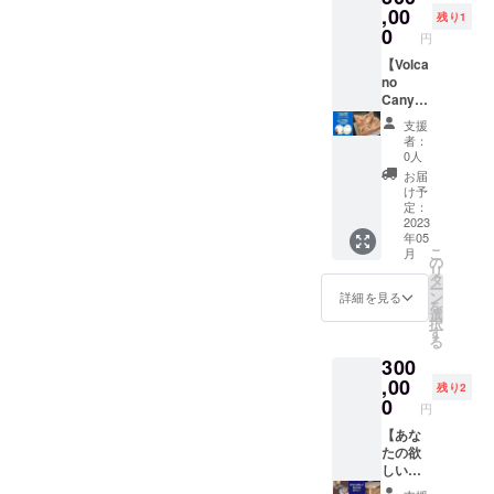
る効果
いる自
笑顔を
,00
とさせ
ターン
提供・
残り1
効能
然素材
増やす
てくだ
0
提供・
施行責
円
は、個
でモノ
ための
さい。
施行責
任者に
人の体
づく
応援チ
【Volca
（主催
任者》
帰属し
感であ
り。 美
ケッ
no
者込
主催・
ます。
り 全て
味しい
ト。 子
Canyon
み） ＊
運営
✼••┈┈••
を保証
キャン
どもた
】 ＊全
基本的
奈良隆
✼••┈┈••
支援
するも
プ飯。
ちが笑
国選抜
に5時間
筧 ・
✼••┈┈••
者：
のでは
あなた
顔FES
作家展
以内の
サービ
0人
✼••┈┈••
ありま
たちの
当日
にて準
開催時
ス内容
✼
お届
せん。
キャン
に、会
大賞！
間で
に関す
け予
画像や
プを盛
場では
UAE（
す。
定：
る効果
知的財
り上げ
しゃ
アラブ
2023
（13時
効能
年05
産、著
て、
ぎ、楽
首長国
～21時
は、個
こ
月
作権は
ほっこ
しみ、
連邦）
までの
の
人の体
リ
提供・
りさせ
美味し
の首都
間） ＊
タ
感であ
ー
施行責
て、豊
そうな
アブダ
開催場
ン
り 全て
詳細を見る
を
任者に
かな時
笑顔で
ビにて
所は東
選
を保証
択
帰属し
間を作
過ごす
開催し
京都若
す
するも
る
ます。
るお手
瞬間を
た
しくは
のでは
300
✼••┈┈••
伝いを
応援す
「JALD
神奈川
ありま
✼••┈┈••
しま
るチ
IN展」
,00
県の焚
せん。
残り2
✼••┈┈••
す。 ＊
ケット
にて審
き火が
0
画像や
円
✼••┈┈••
開催場
です。
査員特
できる
知的財
✼
所は関
購入し
別賞受
【あな
場所に
産、著
東＋山
て頂い
賞！ 商
たの欲
限らせ
作権は
梨の
た方に
品名：
しい特
てもら
提供・
キャン
は、奈
Volcano
注家具
いま
施行責