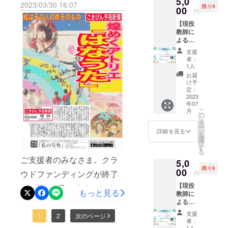
5,0
かけは
ぜひ、
行けなくなったことに子ど
2023/03/30 16:07
残り9
うした
より
00
施設の
あなた
た。また、webページにも
円
もっと
子ども
もが泣いていました」「明
もこの
ら？」
【現役
自分を
掲載いただきました。
たちの
世の中
教師に
日も行きたい！」「来年も
好きに
ことを
に笑顔
https://mosimosi.biz/column/
よる
なりた
そう試行錯
思った
のペ
やらないの？」「そんな素
コーチ
い。 背
時に 心
イ・
支援
誤していた
230331-8-column/多摩界隈
ング
中を押
を開い
フォ
者：
敵な想いで開催しているん
時に時に出
セッ
すお手
て自身
1人
ワード
に95000部も発行している
ション
伝いし
のこと
会ったのが
ですね。応援しています」
を生む
お届
(お悩み
ます♫
もしもし新聞。当日多くの
を話せ
け予
立役者
一般社団法
相談
など多数の嬉しい感想を頂
オラク
定：
る存在
になり
方々が足を運んでくれるこ
室)】
2023
人EGAOplus
ルカー
がいる
ましょ
き、涙があふれる想いで
年07
☆7月開
ド1枚引
ことは
う！ ご
という団体
とを願って、現在ボラン
こ
月
催分☆
き付
の
希望だ
支援よ
す。笑顔はいつでも・誰で
リ
でした。そ
現役小
き。数
タ
と感じ
ろしく
ティアスタッフ（スマイル
ー
学校教
秘から
こで私は笑
ン
たから
詳細を見る
も・どこでもできること。
お願い
を
師 シー
見た簡
フレンド）が話し合いを重
選
です。
致しま
顔の効果・
択
ズグ
しかし笑顔でいることだけ
単なア
す
心を開
す。
る
効能を学
ねています。たくさんの笑
ロース
ドバイ
いて話
✼••┈┈••
ご支援者のみなさま。クラ
で人は人を幸せにできるん
5,0
コーチ
ス付
せる人
び、笑顔が
✼••┈┈••
顔。たくさんのhappy。子ど
残り9
ング認
00
き。 基
がいる
ウドファンディングが終了
✼••┈┈••
円
です。それを5/7には、はっ
人の心に与
定コー
本は
ことは
✼••┈┈••
もたちやお母さんたちが素
【現役
チ取得
えるたくさ
して約1ヶ月。改めてたくさ
zoomに
自分の
きりとした確証をもって感
✼ 《リ
もっと見る
教師に
ひー
て行い
敵な一日を過ごせるよう
中のく
ターン
んの効果を
んのご支援・応援、本当に
よる
ちゃん
じた１日でした。また、笑
ますが
すぶっ
提供・
知って驚き
コーチ
に、スマフレも楽しんでい
先生の
楽読新
た感情
施行責
支援
ありがとうございました。
1
2
次のページ
顔でいることは社会貢献で
ング
お悩み
宿ス
ました。既
や過去
者：
任者》
きます♬
セッ
相談室
クール
1人