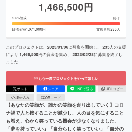
1,466,500
円
終了
136
%達成
目標金額
1,071,000
円
支援者数
235
人
このプロジェクトは、
2023/01/06
に募集を開始し、
235
人の支援
により
1,466,500
円の資金を集め、
2023/02/28
に募集を終了し
ました
もう一度プロジェクトをやってほしい
ポスト
シェア
LINEで送る
URLコピー
埋め込み
QRコード
【あなたの笑顔が、誰かの笑顔を創り出していく】コロ
ナ禍で人と接することが減少し、人の目を気にすること
も増え、心から笑っている機会が少なくなりました。
「夢を持っていい」「自分らしく笑っていい」「自分の