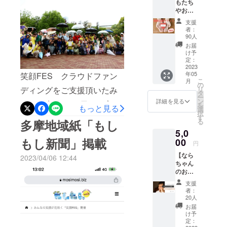
もの。二年前に立ち上が
もたち
私も共に涙
た。施設園長が子どもたち
やお母
した思い出
り、既に何万食分の食事を
さんの
支援
の未来のために使うことを
笑顔を
がありま
者：
子どもたちに届けてきたこ
広げ
90人
す。その後
約束して下さいました。今
る 笑
のロングスプーン協会をこ
お届
元気づけた
顔応援
後も少額ですが子ども食堂
け予
れからも応援していきたい
チケッ
定：
り、向き
や子どもたちの未来や笑顔
ト】 こ
2023
合って想い
と思います。あなたの想い
年05
笑顔FES クラウドファン
のチ
こ
のために使用していく予定
月
を伝えたり
ケット
の
が子どもたちの未来につな
ディングをご支援頂いたみ
リ
は世界
タ
もしました
です。みなさんからご支援
ー
中の子
ン
がる。ぜひ共に応援しま
詳細を見る
なさま先日5/7（日）に永山
が、娘は気
を
もっと見る
どもた
選
頂いた支援金が子どもたち
択
しょう。ロングスプーン協
ちやお
持ちを表現
北公園で『笑顔FES』を開
す
る
多摩地域紙「もし
の未来のために使われてい
母さん
することが
会はこちら☟
催しました。初めは曇り空
5,0
たちの
く。少しでも未来が明るく
減っていき
もし新聞」掲載
笑顔を
00
円
https://longspoon.net/aboutu
でこの後どうなるか不安で
増やす
ました。
なるようにみなさまの気持
【なら
ための
2023/04/06 12:44
s/笑顔FES実行委員会代表
したが、その後土砂降りで
ちゃん
応援チ
ちを乗せしてお届けして参
のお話
それと同時
奈良隆寛
ケッ
した（笑）しかし土砂降り
会】 心
ります。また報告します。
ト。 子
期に、僕が
支援
を開い
にも拘らず、本当に多くの
どもた
者：
働く児童養
笑顔FES実行委員会代表
てお話
ちが笑
20人
子どもたちや家族連れが訪
しする
顔FES
護施設でも
お届
奈良隆寛
ことは
当日
け予
同じような
れてくださり、大盛況に終
全ての
に、会
定：