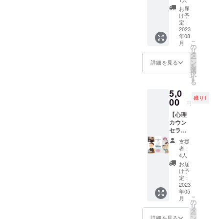
を浄化
みなさんのお蔭様で無事
主催・
に心理学や
あるとも思っています。笑
ション
（コー
に来ら
し、昇
お届
運営
(お悩み
脳科学でも
チング
『笑顔FES』が無料イベン
れる方
け予
華して
顔で微笑みかけるだけで人
奈良隆
相談
セッ
定：
はリア
くれる
笑顔の効果
筧 ・
トとして開催できそうで
室)】
2023
ショ
は幸せを感じることができ
ルでも
ことに
サービ
は証明され
年08
☆8月開
ン） 夏
大丈夫
繋がる
ス内容
こ
す。これもみなさまが笑顔
月
る。人に優しくされた人は
催分☆
休み期
ていたので
の
です。
からで
に関す
リ
現役小
間限定
タ
ご希望
す。 少
FESの想いに共感し、自分
る効果
す。
人に優しくすることができ
ー
学校教
の開室
ン
の方に
詳細を見る
しでも
効能
を
師 シー
です。
選
も何か社会に向けて貢献し
は場所
あなた
る。その循環が生まれた時
は、個
択
ズグ
全額笑
す
お伝え
この笑顔の
の本当
人の体
る
たいという想いの表れだと
ロース
顔Fesに
に波紋のように世界が平和
しま
の声を
感であ
効果を皆さ
5,0
コーチ
寄付さ
す。
聴き、
り 全て
思います。みなさまの想い
残り1
に向かって動き出すと思う
ング認
んに知って
00
せてい
5,000
そして
円
を保証
定コー
ただき
円/60分
あなた
もらい、笑
をこれからも胸に抱き、
するも
のです。一度の人生、笑顔
【心理
チ取得
ます。
※多少前
にあな
のでは
顔のペイ
カウン
ひー
☆こち
日々を笑顔で過ごし、たく
後する
たの声
を選択して生きてみません
ありま
セラー
ちゃん
らは7月
フォワード
可能性
を響か
せん。
による
さんの笑顔を生み出して世
先生の
開催分
か？長々と書いてしまいま
あり。
せた
支援
画像や
を生み出す
お悩み
お悩み
のリ
自分の
者：
い。 焚
知的財
界を平和にする一歩だと信
相談】
べく「笑顔
したが、これからもみなさ
相談室
ターン
4人
知らな
き火を
産、著
費
（コー
です☆
かった
お届
FES」を開催
囲むよ
じて進んでいきます。今後
作権は
んが笑顔を基準に選択し、
用：
チング
8月の
け予
自分に
うな、
提供・
することを
5,000円
セッ
定：
セッ
もご支援・応援よろしくお
出会え
そんな
あなたが世界を変える力を
施行責
／60分
2023
ショ
決意しまし
ション
ちゃう
暖かい
任者に
年05
（Zoom
願い致します。さて、クラ
ン） 夏
をご希
兼ね備えているんだという
かも♫
場所で
た。
帰属し
こ
月
で実
休み期
の
望の方
✼••┈┈••
お待ち
ます。
リ
ウドファンディングが終わ
施） 実
こと自信をもって伝えてい
間限定
タ
は、8月
✼••┈┈••
してい
✼••┈┈••
ー
施時
の開室
ン
開催分
詳細を見る
この笑顔FES
✼••┈┈••