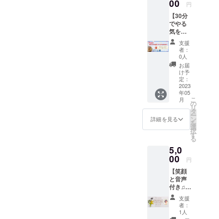
を保っ
しく
00
な人々がたくさん生まれ
ト！ ・
わから
知的財
円
かれ、
ります)
の予定)
ていけ
なっ
その中
なくな
産、著
少なか
☆実施
または
て、またその人々が幸せを
【30分
ること
ちゃう
であな
りまし
作権は
れ、悩
日 メー
対面
でやる
を望み
方法を
たに
た。 た
提供・
みを抱
手渡していく。そんな世界
ルにて
【備考
気を引
ます。
教えま
合った
だ、そ
施行責
えてい
ご相談
欄に必
き出
✼••┈┈••
す。
ダイ
のまま
が訪れるようなイベントに
任者に
支援
ると思
の上、
ずご記
す！や
✼••┈┈••
Twitter
エット
の自分
者：
帰属し
いま
決定し
入下さ
る気の
✼••┈┈••
には可
していきます。5/7はぜひ東
方法ア
0人
を愛し
ます。
す。 誰
ます。
い】 オ
スイッ
✼••┈┈••
能性が
ドバイ
てほし
お届
✼••┈┈••
かに相
＊５月
ンライ
京都多摩市の永山北公園へ
チコー
✼ 《リ
いっぱ
ス ・食
け予
かっ
✼••┈┈••
談した
７日以
ンまた
チン
ターン
いある
定：
事に関
た。 そ
✼••┈┈••
いこ
いらして下さいね。そして
降に日
は対面
グ】 目
2023
提供・
ので、
する疑
のため
✼••┈┈••
とって
程を調
の希望
年05
標や夢
施行責
それを
問もラ
には、
共に笑顔の世界を子どもた
✼
ありま
こ
整させ
月
＊対面
がある
任者》
惜しみ
の
イング
まず自
すよ
リ
ていた
の場合
方、未
主催・
なくお
タ
ちにお母さんたちに広げて
ループ
分がそ
ね？ 僕
ー
だきま
は、原
来にワ
運営
伝えし
ン
で気軽
詳細を見る
のまま
自身も
を
す。 ☆
則、ご
いきましょう
クワク
奈良隆
ます！
選
に質
の自分
いろい
択
実施方
指定し
したい
筧 ・
一緒に
す
問！ 辛
を許し
ろな悩
る
♪https://egaofes.hp.peraichi.
法 オン
た施設
方必
サービ
学んで
くない
愛する
みを抱
ライン
(神奈川
5,0
見！そ
ス内容
宇宙の
方法で
過程が
com/
える
(zoom
県内)に
の目標
00
に関す
果てま
痩せた
必要で
円
中、カ
の予定)
て実施
や夢が
る効果
で翔び
い方、
した。
ウンセ
または
しま
【笑顔
叶っ
効能
ましょ
健康的
「自分
リング
対面
す。
と音声
ちゃっ
は、個
う！
に痩せ
に生ま
を受
【備考
（会場
付き♫
ている
人の体
5/15
たい
れてよ
け、こ
欄に必
までの
ゆー
未来の
感であ
21:00-
方、痩
かっ
支援
ころの
ずご記
交通費
ちゃん
自分か
り 全て
22:00に
せ習慣
者：
た」 そ
勉強を
入下さ
は各自
と一緒
ら今を
を保証
Zoomで
1人
を身に
う思え
する中
い】 オ
ご負担
にお食
進める