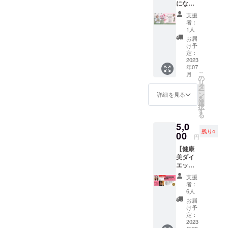
話され
しく自分が笑顔でいられる
にな
す。更
セリン
キルを
です。ま
んなこ
帰属し
た内容
る
にあな
グを行
活用
とでも
支援
道を選ぶことへと舵を切れ
ます。
に関し
た、児童養
Self
ただけ
い、ア
し、
者：
構いま
✼••┈┈••
ては個
Loveコ
のオリ
護施設の職
ドバイ
1人
たと感じています。いい
じっく
せん。
✼••┈┈••
人情報
ミュニ
ジナル
スさせ
り、丁
お届
☆ご相
員として、
✼••┈┈••
もあり
ケー
きっかけを、ありがとう♡
オラク
ていた
け予
寧に関
談者様
✼••┈┈••
ますの
子どもたち
ション
ルカー
定：
だきま
わらせ
お子さ
✼
で他に
それから、リターンの予祝
体験講
2023
ドを書
す。 例
に人生の開
ていた
ん お母
漏らさ
年07
座】 ｢セ
き下ろ
えば、
だきま
さん、
新聞。このリターンを受け
かれた可能
こ
ぬよう
月
ルフラ
しで作
の
仕
す。 お
お父さ
リ
お願い
ブ (Self
性を伝えた
りま
タ
事：転
取れただけでも、クラファ
子さん
ん どな
ー
しま
Love) ｣
す。書
ン
職をし
詳細を見る
のお悩
い。
たでも
を
す。 ＊
とは、
ンに参加してよかった！と
き下ろ
選
たいけ
みから
大歓迎
択
お話会
自分を
しはハ
す
ど、何
お母さ
です♪
る
の時間
思えるほど、価値のある体
愛する
ガキサ
笑顔の発信
がした
ん、お
（ただ
は基本
5,0
ことで
イズで
いのか
父さん
し、複
で集まって
験になりました！自分のな
２時間
残り4
す。 こ
00
額にお
分から
のご自
円
数ご希
です。
きてくれた
の講座
入れし
な
かに眠っている夢や可能
身のお
望の場
前後す
【健康
では、
て、オ
い・・
仲間と一緒
悩みま
合は、
る場合
美ダイ
自己受
性、大切な想いに気づく事
ラクル
・ ここ
で、 ど
おひと
に、絶対に
もある
エット
容や自
カード
ろ：最
んなこ
りずつ
のでご
ができ、ナベケンさんのイ
習慣セ
分を愛
イベントを
は名刺
近なん
とでも
支援
時間を
了承く
ミ
するコ
サイズ
だかや
者：
構いま
成功させま
設定さ
ンタビューそのものが、と
ださ
ナー】
ミュニ
で40枚
6人
る気が
せん。
せてい
い。 ＊
す！
・え
ケー
お書き
おきな
お届
ても有意義な時間だった！
☆ご相
ただき
相手を
いこり
ション
して郵
け予
い・・
談者様
ま
批判し
んが12
を学
定：
この夢が叶った先の未来
送しま
・ 子育
お子さ
す。）
たり、
キロ痩
2023
び、体
す^ - ^
て：子
ん お母
☆ご相