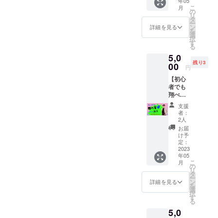
否定す
年05
に、笑顔の人が沢山いるの
せた秘
感いた
✼••┈┈••
供にど
さん、
談時間
こ
月
ること
密のお
だけま
の
✼••┈┈••
うやっ
お父さ
おひと
リ
がみえたので(^ ^)笑顔フェ
は禁止
話し
す。 私
タ
✼••┈┈••
て接し
ん どな
り 30
ー
です。
ZOOM
自身、
ン
✼••┈┈••
詳細を見る
たら良
ス開催前だけど、もう既
たでも
分〜1時
を
基本的
付き
過去、
選
✼ 《リ
いのか
大歓迎
間 (もう
択
に安心
・上級
自分の
す
に、リターンのやり取りだ
ターン
分から
です♪
少しか
る
安全の
食育指
ことが
提供・
ない時
（ただ
かるこ
場とし
5,0
けで、笑顔をどんどん生み
導士ヤ
嫌いで
施行責
があ
し、複
ともあ
て開催
残り3
ギちゃ
00
このま
任者》
る・・
円
数ご希
ります)
出してるね♡すばらし
しま
んの食
まの自
主催・
・ 結
望の場
☆実施
す。 ＊
【初心
育
分では
運営
婚：結
い〜！他のリターンにおい
合は、
日 メー
お話し
者でも
ZOOM
ダメ
北川淳
婚しよ
おひと
ルにて
を聴く
翔べる
セミ
だ！と
ても、きっと、私のように
子 ・
うと
りずつ
ご相談
際はお
Twitter
ナー付
自分以
サービ
思って
支援
時間を
の上、
互いに
講座】
感謝している人は少なくな
き ・30
外の“何
ス内容
者：
いるけ
設定さ
決定し
傾聴の
今まで
日間毎
か”にな
2人
に関す
ど、何
せてい
ます。
いと思うなぁ。良いご縁を
姿勢で
Twitter
朝えい
ろうと
る効果
お届
だか不
ただき
＊５月
臨みま
をあま
こりん
してき
け予
効能
安・・
ありがとう(^O^)ちなみに、
ま
７日以
しょ
り使っ
からダ
定：
まし
は、個
・ など
す。）
降に日
う。 ＊
たこと
2023
イエッ
た。 周
こんな新聞に仕上げてもら
人の体
など、
☆ご相
程を調
年05
お話し
がな
ト知識
りの求
感であ
上記以
談時間
こ
整させ
月
合いの
い。い
いました
が届く
の
める自
り 全て
外のこ
おひと
リ
ていた
後もお
まいち
ライン
タ
分を演
を保証
とでも
り 30
ー
だきま
✌︎〜〜〜〜〜〜〜〜〜〜〜
互いが
使い方
グルー
ン
じて、
詳細を見る
するも
大丈夫
分〜1時
を
す。 ☆
繋が
が分か
プで仲
選
いつの
のでは
で
〜〜〜〜〜〜〜〜〜〜〜〜
間 (もう
択
実施方
り、心
らない
間とと
す
まにか
ありま
す！！
少しか
る
法 オン
地よい
方で
もにダ
自分の
〜〜笑顔FESを通して幸せ
せん。
人は誰
かるこ
ライン
5,0
関係性
も、楽
イエッ
ことも
画像や
でも多
ともあ
(zoom