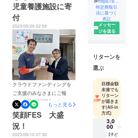
https://egaofes.hp.peraichi.com
を全国で１００か所以上運
児童養護施設に寄
講師をして
特定商取引
営している「ロングスプー
いる奈良隆
法に基づく
付
表記
ン協会」理事の加藤紘章さ
寛です！！
メッセー
2023/05/29 22:58
んに笑顔FESクラウドファ
ジを送る
僕には中学
ンディングの余剰金の一部
生になる娘
を寄付させて頂きました。
がいます。
数年前に娘
全国で「フードリボンプロ
リターンを
が「自分に
ジェクト」として、飲食店
自信がな
選ぶ
の開店時間にいつでも子ど
い。」そう
もたちが無料でご飯を食べ
ポツリとつ
目標金額
クラウドファンディングを
ぶやき、僕
られる仕組みを広めてい
未達でも
ご支援のみなさまにご報
の膝の上で
リターン
て、その想いに共感した飲
ポロポロと
が届きま
告。先日笑顔FESクラウド
もっと見る
食店が参加し、お客様が一
す
(All-in
泣きまし
ファンディングで行った笑
笑顔FES 大盛
方式)
口\300でリボンを購入する
た。その心
顔FES。収支を計算後にプ
3,0
の痛みがひ
ことで子どもたちに一食分
況！
00
ラスになった金額の一部を
しひしと
円
のご飯が提供されるという
伝ってきて
2023/05/10 07:30
【子ど
児童養護施設に寄付しまし