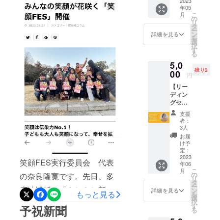
ことが起き
解放に
2023
場では
わったことが本当にうれし
年05
つなが
しゃ
ていまし
こ
月
る。 こ
い限りです。今回、各ブー
ぎ、楽
の
た。ちょう
リ
んにち
しみ、
タ
ー
ス提供を無料にできたのも
は、児
どコロナが
美味し
ン
詳細を見る
を
童養護
そうな
選
流行りだ
ご支援頂いたみなさんのお
択
施設で
笑顔で
す
る
し、授業は
働き、
過ごす
かげです。そのことで子ど
5,0
日々子
瞬間を
オンライン
残り2
どもた
もたちは各ブースを体験
00
支える
円
化され、友
ちと切
チケッ
し、大はしゃぎして走り回
【リー
だちと触れ
磋琢磨
ト。 購
ディン
してい
入して
合う機会が
り、美味しいものを食べる
グセッ
るなら
頂いた
少なくな
ショ
ちゃん
方に
ことも忘れて集中してモノ
支援
ン】 今
です。
り、子ども
は、あ
者：
の自分
この笑
づくりしたり、ステージの
なたの
3人
達の顔から
を変え
顔FES
おかげ
お届
笑顔が減っ
出し物に見惚れていたり、
たい。
の主催
で笑顔
け予
やりた
者でも
定：
が広
ていきまし
本当に子どもたちやお母さ
いこと
2023
ありま
がった
笑顔FES実行委員会 代表
た。
年06
が分か
す。 私
ことを
んたちの輝く笑顔がたくさ
こ
月
らな
「みんな幸
がこの
の
サンク
の奈良隆寛です。先日、多
リ
い。
お話会
ん咲いた日となりました。
タ
スメー
せに笑って
ー
チャレ
摩地域紙の「もしもし新
を主催
ン
ルにて
詳細を見る
もっと見る
を
過ごしてほ
また、来られなかった方か
ンジす
したい
選
ご報告
択
聞」に『笑顔FES』のこと
る勇気
と思っ
しい。」
す
いたし
予祝新聞
らの感想では「事情があり
る
がほし
たきっ
ます。
「でも、ど
を掲載していただきまし
い。今