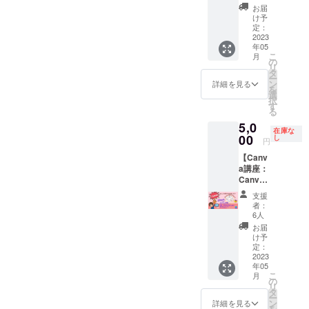
間、は
叶える
必要と
前は障
＊送料
す。 ＊
板）、
等、ご
お届
まちゃ
使い方
思われ
がい者
は別途
会いに
専用収
け予
要望が
んを貸
もあり
定：
るもの
の方に
いただ
行く日
納箱 材
ある方
し出し
2023
日本中
はご自
木工指
きま
程はや
料：
は備考
年05
ます。
どこで
身でご
導を行
す。 ＊
り取り
Paper-
欄に記
こ
月
パソコ
も！現
の
用意く
う傍ら
基本郵
の上、
Wood（
載くだ
リ
ンイン
地に向
タ
ださ
自身の
送とさ
決めま
色紙と
さい。
ー
ストラ
かう交
ン
い。 ＊
作品づ
せてい
しょ
木材の
詳細を見る
✼••┈┈••
を
クター
通費、
選
基本テ
くりや
ただき
う。 ＊
積層合
✼••┈┈••
択
＆ナイ
お食事
す
ントで
受注商
ます。
会いに
板）、
✼••┈┈••
る
スチャ
代は別
の宿泊
品作り
＊運搬
行く日
ガラ
✼••┈┈••
5,0
レンジ
途お支
です。
を行
時の破
は6月以
ス、エ
✼ 《リ
在庫な
応援家
00
払い願
し
＊近く
う。
損に関
降でお
アクッ
ターン
円
のはま
いま
に病院
2018年
しては
願い致
ション
提供・
【Canv
ちゃん
す。
などが
2月に上
運搬会
しま
コンセ
施行責
a講座：
に、オ
✼••┈┈••
あるか
野の森
社の責
す。
プト：
任者》
Canva
ンライ
✼••┈┈••
はわか
美術館
任にお
透明ガ
主催・
でこん
ンでで
✼••┈┈••
りませ
にて開
いて修
ラスの
運営
支援
なこと
きるこ
✼••┈┈••
ん。怪
催され
理いた
円形が
者：
奈良隆
できる
とをご
✼ 《リ
6人
我や病
た「全
しま
未だ視
筧 ・
んだ】
依頼下
ターン
気はご
国選抜
す。 ＊
ぬ未来
お届
サービ
こんな
さい。
提供・
け予
自身の
作家
使用時
の地球
ス内容
方、必
・パソ
定：
施行責
責任で
展」に
の破損
を連想
に関す
見！
2023
コン・
任者》
行動し
て
に関し
させ、
る効果
年05
①「Ca
スマホ
senbo
てくだ
「Volca
てはお
それを
効能
こ
月
nva」聞
レッス
の
maiko
さい。
no
客様の
現在の
は、個
リ
いた事
ンや作
タ
・サー
＊天候
Canyon
責任に
地球
人の体
ー
はある
業のお
ン
ビス内
詳細を見る
や災害
」が見
おいて
｛森
感であ
を